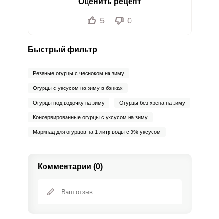
Оценить рецепт
Ванадий
0
20 мкг
0
0
5
0
Молибден
109 мкг
70 мкг
9.7
26
Быстрый фильтр
Резаные огурцы с чесноком на зиму
Огурцы с уксусом на зиму в банках
Огурцы под водочку на зиму
Огурцы без хрена на зиму
Консервированные огурцы с уксусом на зиму
Маринад для огурцов на 1 литр воды с 9% уксусом
Комментарии (0)