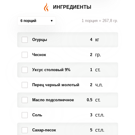
ИНГРЕДИЕНТЫ
1 порция = 267,8 гр.
6 порций
кг
Огурцы
4
гр.
Чеснок
2
ст.
Уксус столовый 9%
1
ч.л.
Перец черный молотый
2
ст.
Масло подсолнечное
0.5
ст.л.
Соль
3
ст.л.
Сахар-песок
5