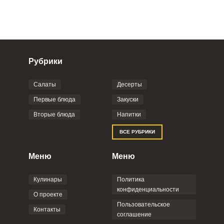
Рубрики
Салаты
Десерты
Фото до 4 шт, до 5 mb
ПРИКРЕПИТЬ
Первые блюда
Закуски
Вторые блюда
Напитки
Отправляя эту форму, вы соглашаетесь с
ВСЕ РУБРИКИ
Правилами сайта
,
Политикой
конфиденциальности
,
Политикой обработки
персональных данных
и
Пользовательским
Меню
Меню
соглашением
.
Кулинары
Политика
конфиденциальности
О проекте
Пользовательское
Контакты
соглашение
ОТПРАВИТЬ КОММЕНТАРИЙ