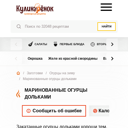
НАЙТИ
🍆
🍵
🍲
САЛАТЫ
ПЕРВЫЕ БЛЮДА
ВТОРЫЕ БЛЮДА
Окрошка
Желе из красной смородины
Варенье из в
/
Заготовки
/
Огурцы на зиму
/
Маринованные огурцы дольками
МАРИНОВАННЫЕ ОГУРЦЫ
ДОЛЬКАМИ
Сообщить об ошибке
Калорийнос
Закатанные огурцы дольками хороши тем,