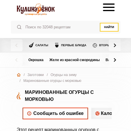
НАЙТИ
🍆
🍵
🍲
САЛАТЫ
ПЕРВЫЕ БЛЮДА
ВТОРЫЕ БЛЮДА
Окрошка
Желе из красной смородины
Варенье из в
/
Заготовки
/
Огурцы на зиму
/
Маринованные огурцы с морковью
МАРИНОВАННЫЕ ОГУРЦЫ С
МОРКОВЬЮ
Сообщить об ошибке
Калорийнос
Этот рецепт маринованных огурцов с