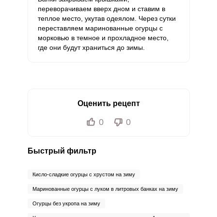
Хром
72.3 мкг
50 мкг
8.5
12.1
переворачиваем вверх дном и ставим в
теплое место, укутав одеялом. Через сутки
Цинк
6.2 мг
12 мг
3.1
4.3
переставляем маринованные огурцы с
морковью в темное и прохладное место,
Бор
1020 мкг
1200 мкг
5
7.1
где они будут храниться до зимы.
Ванадий
207.9 мкг
20 мкг
61.4
86.6
Молибден
151 мкг
70 мкг
12.7
18
Оценить рецепт
0
0
Быстрый фильтр
Кисло-сладкие огурцы с хрустом на зиму
Маринованные огурцы с луком в литровых банках на зиму
Огурцы без укропа на зиму