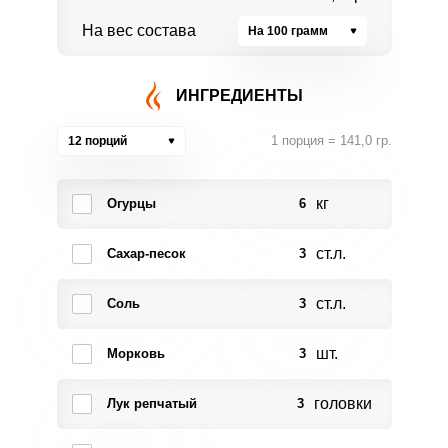
На вес состава
На 100 грамм
ИНГРЕДИЕНТЫ
1 порция = 141,0 гр.
12 порций
кг
Огурцы
6
ст.л.
Сахар-песок
3
ст.л.
Соль
3
шт.
Морковь
3
головки
Лук репчатый
3