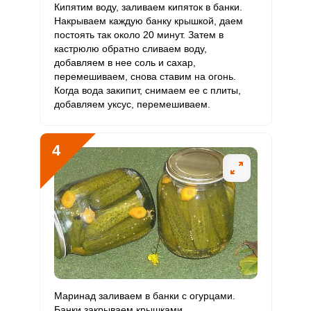
Кипятим воду, заливаем кипяток в банки.
Железо
14.4 мг
18 мг
4.7
6.7
Накрываем каждую банку крышкой, даем
постоять так около 20 минут. Затем в
Йод
49.5 мкг
150 мкг
2
2.8
кастрюлю обратно сливаем воду,
добавляем в нее соль и сахар,
Кобальт
42.7 мкг
10 мкг
25.2
35.6
перемешиваем, снова ставим на огонь.
Когда вода закипит, снимаем ее с плиты,
Литий
добавляем уксус, перемешиваем.
12.6 мкг
70 мкг
1.1
1.5
Марганец
3.5 мкг
2 мкг
10.4
14.6
4
Медь
1682.5 мкг
1000 мкг
9.9
14
Никель
21.6 мкг
200 мкг
0.6
0.9
Рубидий
1477.4 мкг
200 мкг
43.7
61.6
Селен
5 мкг
55 мкг
0.5
0.8
Фтор
380.3 мкг
4000 мкг
0.6
0.8
Маринад заливаем в банки с огурцами.
Банки закрываем крышками,