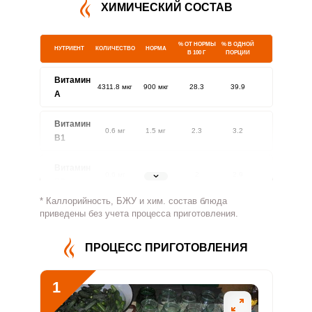
ХИМИЧЕСКИЙ СОСТАВ
% ОТ НОРМЫ
% В ОДНОЙ
НУТРИЕНТ
КОЛИЧЕСТВО
НОРМА
В 100 Г
ПОРЦИИ
Витамин
4311.8 мкг
900 мкг
28.3
39.9
A
Витамин
0.6 мг
1.5 мг
2.3
3.2
В1
Витамин
0.6 мг
1.8 мг
2
2.9
В2
* Каллорийность, БЖУ и хим. состав блюда
Витамин
приведены без учета процесса приготовления.
96.8 мг
500 мг
1.1
1.6
В4
ПРОЦЕСС ПРИГОТОВЛЕНИЯ
Витамин
3.8 мг
5 мг
4.5
6.4
В5
1
Витамин
1.1 мг
2 мг
3.3
4.6