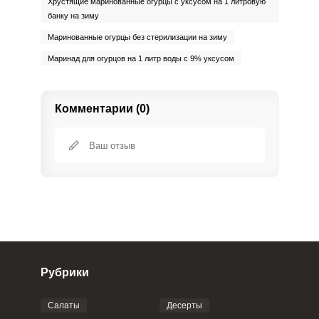
Хрустящие маринованные огурцы с уксусом на 1 литровую
банку на зиму
Маринованные огурцы без стерилизации на зиму
Маринад для огурцов на 1 литр воды с 9% уксусом
Комментарии (0)
Сообщить об ошибке
ВХОД НА САЙТ
РЕГИСТРАЦИЯ
ШАГ
Ш
1 ИЗ 4
Войдите
с помощью социальных сетей:
Рубрики
или
Салаты
Десерты