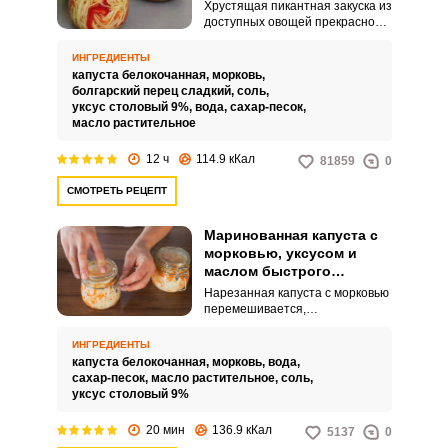
Хрустящая пикантная закуска из
доступных овощей прекрасно
подходит не только для
праздничного стола, но и для
ИНГРЕДИЕНТЫ
людей, которые следят за своей
капуста белокочанная,
морковь,
фигурой. Блюдо готовится
болгарский перец сладкий,
соль,
быстро и не содержит в себе
уксус столовый 9%,
вода,
сахар-песок,
лишних калорий.
масло растительное
12 ч
114.9 кКал
81859
0
СМОТРЕТЬ РЕЦЕПТ
Маринованная капуста с
морковью, уксусом и
маслом быстрого
приготовления
Нарезанная капуста с морковью
перемешивается,
раскладывается по банкам и
заливается маринадом из воды,
ИНГРЕДИЕНТЫ
сахара, растительного масла,
капуста белокочанная,
морковь,
вода,
соли и уксуса. Получается очень
сахар-песок,
масло растительное,
соль,
вкусная, полезная и хрустящая
уксус столовый 9%
закуска.
20 мин
136.9 кКал
5137
0