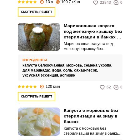
13 ч
100.7 кКал
22843
0
для маринования и готовить его
удобнее в 3-литровой банке, но
СМОТРЕТЬ РЕЦЕПТ
можно и в другой посуде.
Маринованная капуста
под железную крышку без
стерилизации в банках на
зиму
Маринованная капуста под
железную крышку без
стерилизации в банках на зиму
– это сочное и ароматное
ИНГРЕДИЕНТЫ
блюдо, которое прекрасно
капуста белокочанная,
морковь,
семена укропа,
подойдет как к обеду, так и к
для маринада:,
вода,
соль,
сахар-песок,
ужину. Кисло-сладкий вкус
уксусная эссенция,
аспирин
капусты, приправленной
специями, займет достойное
120 мин
62
0
место на вашем столе в
холодное время года.
СМОТРЕТЬ РЕЦЕПТ
Капуста с морковью без
стерилизации на зиму в
банках
Капуста с морковью без
стерилизации на зиму в банках
готовится либо способом