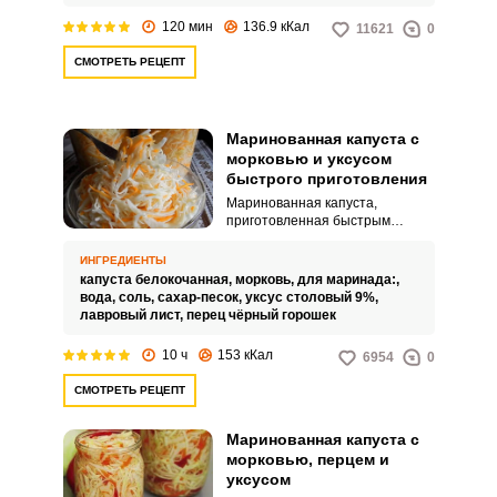
120 мин
136.9 кКал
11621
0
СМОТРЕТЬ РЕЦЕПТ
Маринованная капуста с
морковью и уксусом
быстрого приготовления
Маринованная капуста,
приготовленная быстрым
способом, будет хорошей
альтернативой квашеной
ИНГРЕДИЕНТЫ
капусте. Рецептов маринования
капуста белокочанная,
морковь,
для маринада:,
очень много и можно выбрать по
вода,
соль,
сахар-песок,
уксус столовый 9%,
своему вкусу.
лавровый лист,
перец чёрный горошек
10 ч
153 кКал
6954
0
СМОТРЕТЬ РЕЦЕПТ
Маринованная капуста с
морковью, перцем и
уксусом