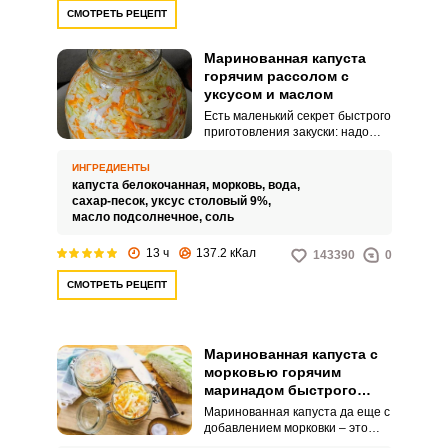
СМОТРЕТЬ РЕЦЕПТ
Маринованная капуста
горячим рассолом с
уксусом и маслом
Есть маленький секрет быстрого
приготовления закуски: надо
заливать ее горячим, а не
холодным маринадом. В
ИНГРЕДИЕНТЫ
результате овощи не
капуста белокочанная,
морковь,
вода,
разварятся, а останутся
сахар-песок,
уксус столовый 9%,
сочными и хрустящими и
масло подсолнечное,
соль
приобретут кисло-сладкий вкус.
13 ч
137.2 кКал
143390
0
СМОТРЕТЬ РЕЦЕПТ
Маринованная капуста с
морковью горячим
маринадом быстрого
приготовления
Маринованная капуста да еще с
добавлением морковки – это
быстро, вкусно и дешево, а что