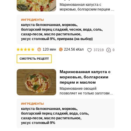
Маринованная капуста с
морковью, болгарским перцем и
чесноком, приготовленная
быстрым способом за счет
ИНГРЕДИЕНТЫ
заливки овощей горячим
капуста белокочанная,
морковь,
маринадом и тонкой их нарезке,
болгарский перец сладкий,
чеснок,
вода,
соль,
будет у вас хорошей закуской и к
сахар-песок,
масло растительное,
повседневному, и к
уксус столовый 9%,
приправа (на выбор)
праздничному столу. Для
красивого внешнего вида важно
120 мин
224.56 кКал
37219
0
овощи тонко и красиво
нашинковать и выбрать перец
СМОТРЕТЬ РЕЦЕПТ
красного цвета.
Маринованная капуста с
морковью, болгарским
перцем и маслом
Маринование овощей
позволяет не только заготовить
их на зиму, но и быстро
приготовить вкусную закуску к
ИНГРЕДИЕНТЫ
любому столу. Этот способ
капуста белокочанная,
морковь,
приготовления основан на
болгарский перец сладкий,
вода,
соль,
использовании горячего
сахар-песок,
масло растительное,
маринада.
уксус столовый 9%