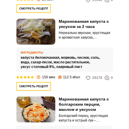
55940
0
СМОТРЕТЬ РЕЦЕПТ
Маринованная капуста с
уксусом за 2 часа
Нереально вкусная, хрустящая
и ароматная закуска,
приготовленная за очень
короткий срок. В рецепте
используются самые доступные
ИНГРЕДИЕНТЫ
ингредиенты, а процесс
капуста белокочанная,
морковь,
чеснок,
соль,
приготовления не отнимет
вода,
сахар-песок,
масло растительное,
много вашего времени.
уксус столовый 9%,
лавровый лист
150 мин
112.5 кКал
29278
0
СМОТРЕТЬ РЕЦЕПТ
Маринованная капуста с
болгарским перцем,
маслом и уксусом
Болгарский перец, хрустящая
капуста и острый лук –
идеальные ингредиенты, для