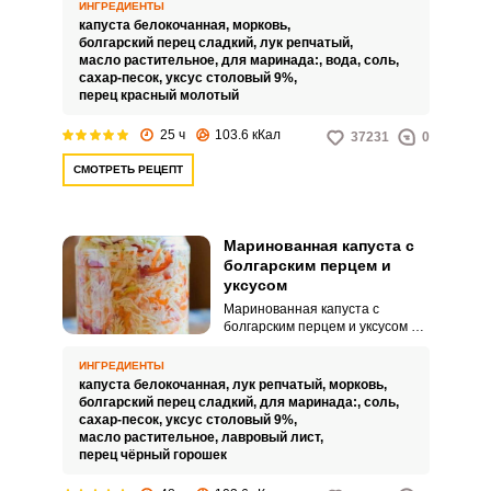
приготовления быстрой
ИНГРЕДИЕНТЫ
пикантной закуски. Блюдо
капуста белокочанная,
морковь,
получается с насыщенным
болгарский перец сладкий,
лук репчатый,
вкусом и пряным ароматом.
масло растительное,
для маринада:,
вода,
соль,
сахар-песок,
уксус столовый 9%,
перец красный молотый
25 ч
103.6 кКал
37231
0
СМОТРЕТЬ РЕЦЕПТ
Маринованная капуста с
болгарским перцем и
уксусом
Маринованная капуста с
болгарским перцем и уксусом –
это прекрасное дополнение к
любому горячему блюду.
ИНГРЕДИЕНТЫ
Приготовить такую закуску очень
капуста белокочанная,
лук репчатый,
морковь,
просто и быстро, капуста
болгарский перец сладкий,
для маринада:,
соль,
маринуется буквально за
сахар-песок,
уксус столовый 9%,
несколько суток, в отличие от
масло растительное,
лавровый лист,
квашенной.
перец чёрный горошек