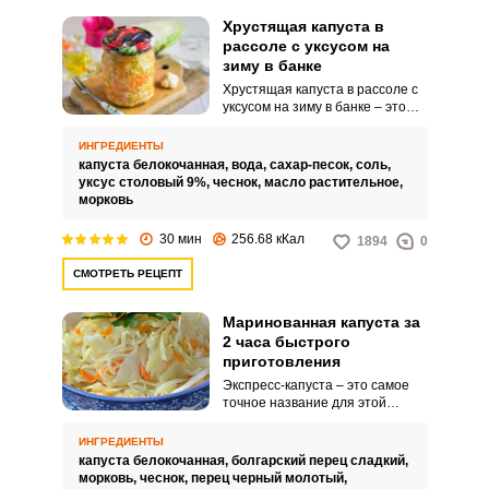
консервации в основном
определяется качеством
Хрустящая капуста в
овощей.
рассоле с уксусом на
зиму в банке
Хрустящая капуста в рассоле с
уксусом на зиму в банке – это
вкусная, хрустящая и сочная
закуска. Рецепт приготовления
ИНГРЕДИЕНТЫ
простой и проверенный.
капуста белокочанная,
вода,
сахар-песок,
соль,
уксус столовый 9%,
чеснок,
масло растительное,
морковь
30 мин
256.68 кКал
1894
0
СМОТРЕТЬ РЕЦЕПТ
Маринованная капуста за
2 часа быстрого
приготовления
Экспресс-капуста – это самое
точное название для этой
закуски, ведь настолько быстро
замариновать овощи, совсем
ИНГРЕДИЕНТЫ
недавно, казалось нереально.
капуста белокочанная,
болгарский перец сладкий,
Это настоящее спасение, когда
морковь,
чеснок,
перец черный молотый,