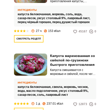
приготовления капусты,
маринованной на 3-литровую
банку, быстрого приготовления.
ИНГРЕДИЕНТЫ
Для более яркого и
капуста белокочанная,
морковь,
соль,
вода,
насыщенного вкуса в закуску
сахар-песок,
уксус столовый 9%,
лавровый лист,
добавляем черный перец и
перец чёрный горошек,
перец душистый горошек
лавровый лист.
27 ч
153 кКал
45167
0
СМОТРЕТЬ РЕЦЕПТ
Капуста маринованная со
свёклой по-грузински
быстрого приготовления
Капуста смешивается с
морковью и свёклой, после чего
заливается маринадом из воды,
соли, сахара, подсолнечного
ИНГРЕДИЕНТЫ
масла и лаврового листа. Всё
капуста белокочанная,
свекла,
морковь,
чеснок,
маринуется сутки,
вода,
масло подсолнечное,
уксус столовый 9%,
раскладывается по банкам и
сахар-песок,
соль,
лавровый лист
отправляется на хранение в
холодильник.
1 д
237.01 кКал
12873
0