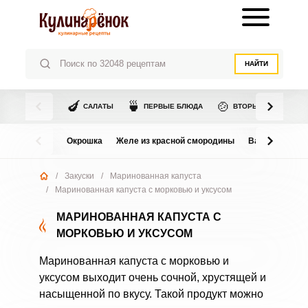
НАЙТИ
🍆
🍵
🍲
САЛАТЫ
ПЕРВЫЕ БЛЮДА
ВТОРЫЕ БЛЮДА
Окрошка
Желе из красной смородины
Варенье из в
/
Закуски
/
Маринованная капуста
/
Маринованная капуста с морковью и уксусом
МАРИНОВАННАЯ КАПУСТА С
МОРКОВЬЮ И УКСУСОМ
Маринованная капуста с морковью и
уксусом выходит очень сочной, хрустящей и
насыщенной по вкусу. Такой продукт можно