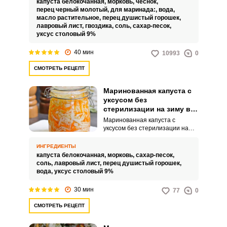
капуста белокочанная,
морковь,
чеснок,
ингредиентов. Уксус для
перец черный молотый,
для маринада:,
вода,
маринада берется обычный
масло растительное,
перец душистый горошек,
столовый, а маринад варится с
лавровый лист,
гвоздика,
соль,
сахар-песок,
пряностями, которые в горячей
уксус столовый 9%
воде с добавлением масла
лучше раскрывают свой аромат,
Запомнить меня
40 мин
10993
0
чего не получается в холодном
маринаде.
СМОТРЕТЬ РЕЦЕПТ
ВХОД
ЕЩЕ НЕ ЗАРЕГИСТРИРОВАННЫ?
Маринованная капуста с
уксусом без
стерилизации на зиму в
Забыли пароль?
банках
Маринованная капуста с
уксусом без стерилизации на
зиму в банках – это изысканное
блюдо, наполненное яркими
ИНГРЕДИЕНТЫ
вкусами и ароматами. Капуста в
капуста белокочанная,
морковь,
сахар-песок,
сочетании с уксусом создает
соль,
лавровый лист,
перец душистый горошек,
неповторимый вкус, который
вода,
уксус столовый 9%
подарит вам радость каждый
раз, когда вы открываете банку.
30 мин
77
0
СМОТРЕТЬ РЕЦЕПТ