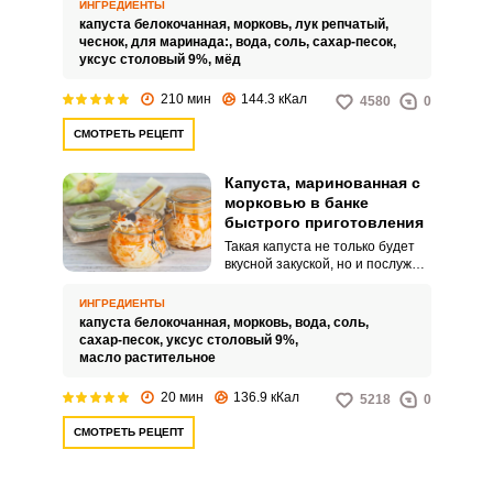
быть у вас капуста,
ИНГРЕДИЕНТЫ
маринованная с морковью и
капуста белокочанная,
морковь,
лук репчатый,
маслом методом быстрого
чеснок,
для маринада:,
вода,
соль,
сахар-песок,
приготовления. Блюдо
уксус столовый 9%,
мёд
получается сразу готовым и не
нуждается в дополнительной
210 мин
144.3 кКал
4580
0
заправке.
СМОТРЕТЬ РЕЦЕПТ
Капуста, маринованная с
морковью в банке
быстрого приготовления
Такая капуста не только будет
вкусной закуской, но и послужит
удачной базой для других
овощных салатов. Ее можно
ИНГРЕДИЕНТЫ
добавлять в щи и овощные рагу.
капуста белокочанная,
морковь,
вода,
соль,
сахар-песок,
уксус столовый 9%,
масло растительное
20 мин
136.9 кКал
5218
0
СМОТРЕТЬ РЕЦЕПТ