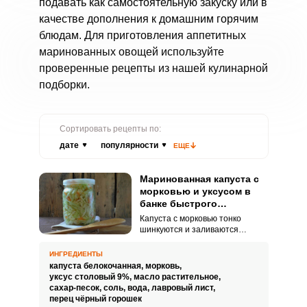
подавать как самостоятельную закуску или в
качестве дополнения к домашним горячим
блюдам. Для приготовления аппетитных
маринованных овощей используйте
проверенные рецепты из нашей кулинарной
подборки.
Сортировать рецепты по:
дате
популярности
ЕЩЕ
Маринованная капуста с
морковью и уксусом в
банке быстрого
приготовления
Капуста с морковью тонко
шинкуются и заливаются
горячим маринадом из воды,
уксуса, растительного масла,
ИНГРЕДИЕНТЫ
соли сахара. Всё оставляется
капуста белокочанная,
морковь,
на полтора часа,
уксус столовый 9%,
масло растительное,
раскладывается по банкам и
сахар-песок,
соль,
вода,
лавровый лист,
отправляется на хранение в
перец чёрный горошек
холодильник.