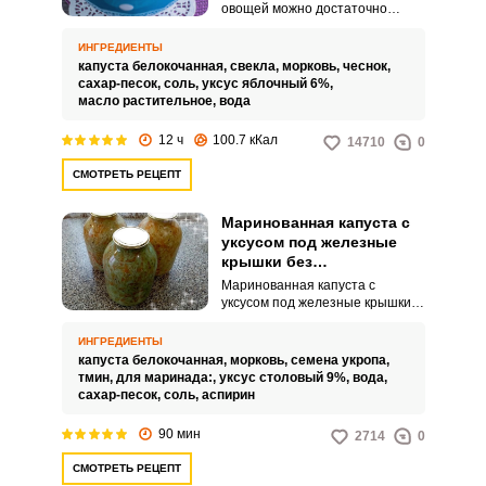
овощей можно достаточно
быстро приготовить красивую и
ароматную закуску к горячим
ИНГРЕДИЕНТЫ
мясным блюдам, да и не только.
капуста белокочанная,
свекла,
морковь,
чеснок,
Капуста и овощи очень тонко
сахар-песок,
соль,
уксус яблочный 6%,
нарезаются, заливаются
масло растительное,
вода
горячим маринадом и через 12
часов подаются к столу.
12 ч
100.7 кКал
14710
0
СМОТРЕТЬ РЕЦЕПТ
Маринованная капуста с
уксусом под железные
крышки без
стерилизации на зиму
Маринованная капуста с
уксусом под железные крышки
без стерилизации на зиму в
банках – это находка для
ИНГРЕДИЕНТЫ
ленивых хозяек. Приготовление
капуста белокочанная,
морковь,
семена укропа,
зимней консервации не
тмин,
для маринада:,
уксус столовый 9%,
вода,
доставит никаких неудобств.
сахар-песок,
соль,
аспирин
90 мин
2714
0
СМОТРЕТЬ РЕЦЕПТ