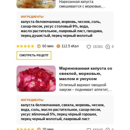
маслом
Нарезанная капуста
смешивается с морковью,
чесноком и черным перцем.
Затем всё заливается
ИНГРЕДИЕНТЫ
маринадом из воды, соли,
капуста белокочанная,
морковь,
чеснок,
соль,
сахара, масла, уксуса, гвоздики,
сахар-песок,
уксус столовый 9%,
вода,
перца и лаврового листа.
масло растительное,
лавровый лист,
гвоздика,
перец душистый,
перец черный молотый
60 мин
112.5 кКал
16381
0
СМОТРЕТЬ РЕЦЕПТ
Маринованная капуста со
свеклой, морковью,
маслом и уксусом
Отличный вариант овощной
закуски – поднимает аппетит,
подходит к большинству мясных
блюд. Такая капуста маринуется
ИНГРЕДИЕНТЫ
довольно быстро – через день
капуста белокочанная,
свекла,
морковь,
чеснок,
блюдо уже будет готово к
вода,
соль,
масло растительное,
сахар-песок,
подаче.
уксус яблочный 5%,
перец чёрный горошек,
перец черный молотый,
лавровый лист
20 мин