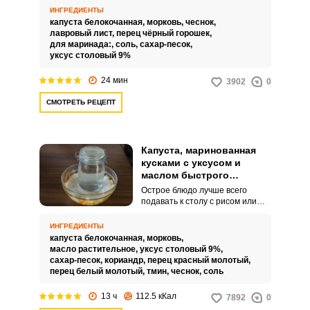
маринования, либо квашения, и
ИНГРЕДИЕНТЫ
имеет много вариантов
капуста белокочанная,
морковь,
чеснок,
приготовления. В этом рецепте
лавровый лист,
перец чёрный горошек,
капусту с морковью нарезаем
для маринада:,
соль,
сахар-песок,
кусочками, заливаем
уксус столовый 9%
остуженным маринадом, 7 часов
выдерживаем при комнатной
24 мин
3902
0
температуре и, закрыв
капроновой крышкой ставим на
СМОТРЕТЬ РЕЦЕПТ
холод.
Капуста, маринованная
кусками с уксусом и
маслом быстрого
приготовления
Острое блюдо лучше всего
подавать к столу с рисом или
лепешками, как делают все
азиаты. Чтобы вкус был более
ИНГРЕДИЕНТЫ
жгучим, лучше всего добавить в
капуста белокочанная,
морковь,
капусту стручок перца чили.
масло растительное,
уксус столовый 9%,
сахар-песок,
кориандр,
перец красный молотый,
перец белый молотый,
тмин,
чеснок,
соль
13 ч
112.5 кКал
7892
0