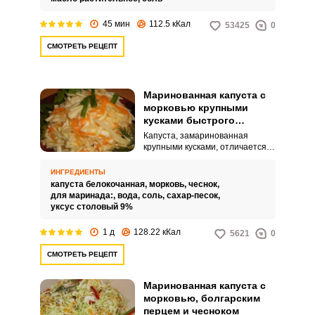
45 мин
112.5 кКал
53425
0
СМОТРЕТЬ РЕЦЕПТ
Маринованная капуста с
морковью крупными
кусками быстрого
приготовления
Капуста, замаринованная
крупными кусками, отличается
своим вкусом от капусты,
нашинкованной соломкой. Она
ИНГРЕДИЕНТЫ
получается более хрустящей и
капуста белокочанная,
морковь,
чеснок,
сочной, но требует большего
для маринада:,
вода,
соль,
сахар-песок,
времени для маринования.
уксус столовый 9%
1 д
128.22 кКал
5621
0
СМОТРЕТЬ РЕЦЕПТ
Маринованная капуста с
морковью, болгарским
перцем и чесноком