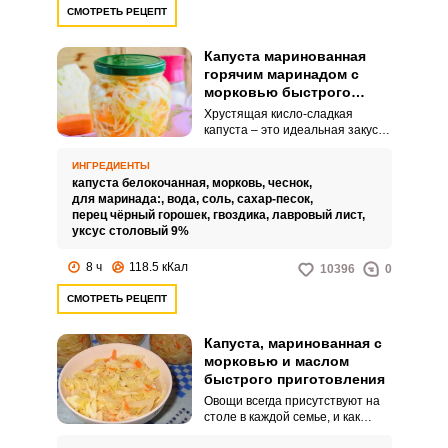
СМОТРЕТЬ РЕЦЕПТ
Капуста маринованная
горячим маринадом с
морковью быстрого
приготовления
Хрустящая кисло-сладкая
капуста – это идеальная закуска
к любому столу, а также
отличное дополнение к таким
ИНГРЕДИЕНТЫ
гарнирам, как картошка
капуста белокочанная,
морковь,
чеснок,
(приготовленная любыми
для маринада:,
вода,
соль,
сахар-песок,
способами) и гречка. Квашеная
перец чёрный горошек,
гвоздика,
лавровый лист,
заготовка делается минимум 2-4
уксус столовый 9%
дня, а маринованная – за
считанные часы.
8 ч
118.5 кКал
10396
0
СМОТРЕТЬ РЕЦЕПТ
Капуста, маринованная с
морковью и маслом
быстрого приготовления
Овощи всегда присутствуют на
столе в каждой семье, и как
вариант овощной закуски может