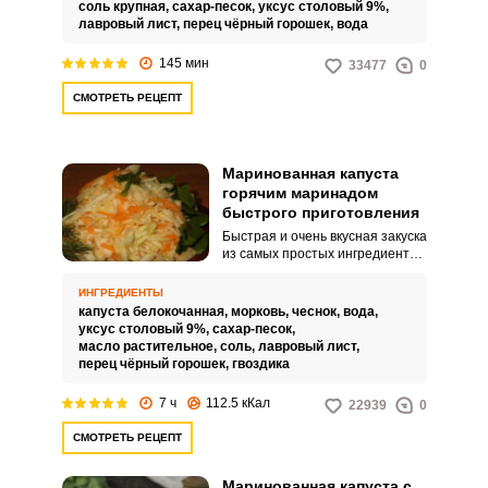
гости уже на пороге, а угостить
соль крупная,
сахар-песок,
уксус столовый 9%,
их особо и нечем.
лавровый лист,
перец чёрный горошек,
вода
145 мин
33477
0
СМОТРЕТЬ РЕЦЕПТ
Маринованная капуста
горячим маринадом
быстрого приготовления
Быстрая и очень вкусная закуска
из самых простых ингредиентов,
которые растут у каждого из нас
на огороде. Процесс не займет
ИНГРЕДИЕНТЫ
много времени и сил, а
капуста белокочанная,
морковь,
чеснок,
вода,
результат вас удивит.
уксус столовый 9%,
сахар-песок,
масло растительное,
соль,
лавровый лист,
перец чёрный горошек,
гвоздика
7 ч
112.5 кКал
22939
0
СМОТРЕТЬ РЕЦЕПТ
Маринованная капуста с