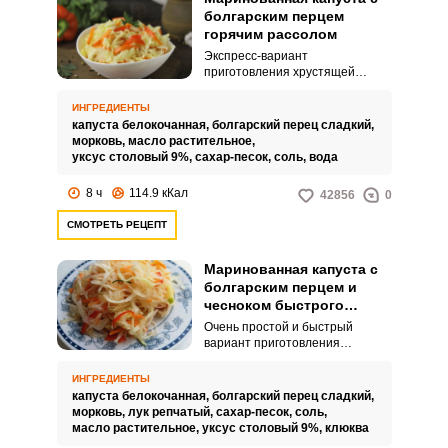
болгарским перцем
горячим рассолом
Экспресс-вариант
приготовления хрустящей
капусты со сладким болгарским
перцем – находка для хозяйки,
ИНГРЕДИЕНТЫ
ведь такая капуста готова уже
капуста белокочанная,
болгарский перец сладкий,
на следующий день. В отличие
морковь,
масло растительное,
от квашения, время
уксус столовый 9%,
сахар-песок,
соль,
вода
сокращается, а результат от
этого не страдает – закуска
8 ч
114.9 кКал
42856
0
получается очень насыщенной,
и овощи вполне успевают
СМОТРЕТЬ РЕЦЕПТ
пропитаться маринадом.
Маринованная капуста с
болгарским перцем и
чесноком быстрого
приготовления
Очень простой и быстрый
вариант приготовления
классической русской закуски –
маринованная капуста с
ИНГРЕДИЕНТЫ
овощными добавками буквально
капуста белокочанная,
болгарский перец сладкий,
за несколько часов. Если
морковь,
лук репчатый,
сахар-песок,
соль,
следовать всем шагам,
масло растительное,
уксус столовый 9%,
клюква
приведенным ниже, в