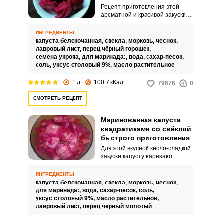
Рецепт приготовления этой
ароматной и красивой закуски
достаточно популярен во
многих семьях. Использование
ИНГРЕДИЕНТЫ
горячего маринада позволяет в
капуста белокочанная,
свекла,
морковь,
чеснок,
кратчайший, в сравнении с
лавровый лист,
перец чёрный горошек,
квашеной капустой, срок
семена укропа,
для маринада:,
вода,
сахар-песок,
поставить готовую закуску на
соль,
уксус столовый 9%,
масло растительное
стол в дополнение к мясному
или рыбному блюду.
1 д
100.7 кКал
79676
0
СМОТРЕТЬ РЕЦЕПТ
Маринованная капуста
квадратиками со свёклой
быстрого приготовления
Для этой вкусной кисло-сладкой
закуски капусту нарезают
аккуратными квадратиками, и от
свеклы они становятся
ИНГРЕДИЕНТЫ
красивого розового цвета,
капуста белокочанная,
свекла,
морковь,
чеснок,
похожими на листы цветка,
для маринада:,
вода,
сахар-песок,
соль,
поэтому такую капусту
уксус столовый 9%,
масло растительное,
называют по-украински
лавровый лист,
перец черный молотый
«пелюстка», то есть лепесток.
Этому салату нужно 12 часов