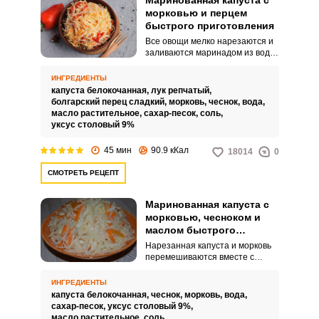
Маринованная капуста с
морковью и перцем
быстрого приготовления
Все овощи мелко нарезаются и
заливаются маринадом из воды,
растительного масла, соли,
сахара и уксуса. Спустя 20
ИНГРЕДИЕНТЫ
минут получится очень вкусное,
капуста белокочанная,
лук репчатый,
хрустящее и полезное блюдо.
болгарский перец сладкий,
морковь,
чеснок,
вода,
масло растительное,
сахар-песок,
соль,
уксус столовый 9%
45 мин
90.9 кКал
18014
0
СМОТРЕТЬ РЕЦЕПТ
Маринованная капуста с
морковью, чесноком и
маслом быстрого
приготовления
Нарезанная капуста и морковь
перемешиваются вместе с
чесноком. Затем всё заливается
маринадом из воды, соли,
ИНГРЕДИЕНТЫ
сахара, уксуса и растительного
капуста белокочанная,
чеснок,
морковь,
вода,
масла.
сахар-песок,
уксус столовый 9%,
масло растительное,
соль