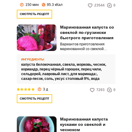
результате получится
150 мин
95.3 кКал
23544
0
хрустящая и ароматная
капустка со сладким болгарским
СМОТРЕТЬ РЕЦЕПТ
перцем.
Маринованная капуста со
свеклой по-грузински
быстрого приготовления
Вариантов приготовления
маринованной со свеклой
капусты по-грузински много и,
наверное, у каждой хозяйки свой
ИНГРЕДИЕНТЫ
любимый. В этом рецепте вам
капуста белокочанная,
свекла,
морковь,
чеснок,
предлагается приготовить
кориандр,
перец чёрный горошек,
перец чили,
капусту острой и вкусной.
сельдерей,
лавровый лист,
для маринада:,
сахар-песок,
соль,
уксус столовый 9%,
вода
3 д
7293
0
СМОТРЕТЬ РЕЦЕПТ
Маринованная капуста
кусками со свеклой и
чесноком