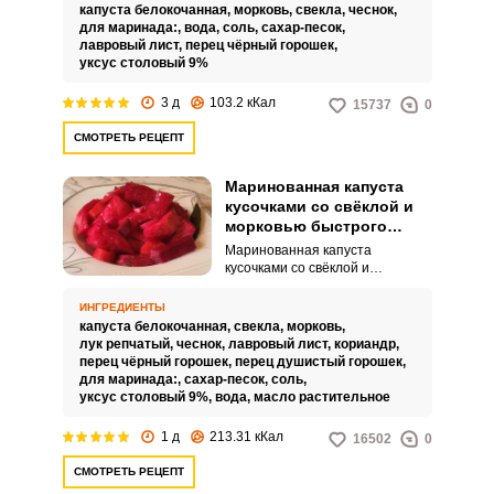
воды, соли, сахара, лаврового
капуста белокочанная,
морковь,
свекла,
чеснок,
листа и уксуса.
для маринада:,
вода,
соль,
сахар-песок,
лавровый лист,
перец чёрный горошек,
уксус столовый 9%
3 д
103.2 кКал
15737
0
СМОТРЕТЬ РЕЦЕПТ
Маринованная капуста
кусочками со свёклой и
морковью быстрого
приготовления
Маринованная капуста
кусочками со свёклой и
морковью быстрого
приготовления просто
ИНГРЕДИЕНТЫ
обалденная! Визитной
капуста белокочанная,
свекла,
морковь,
карточкой этого блюда являются
лук репчатый,
чеснок,
лавровый лист,
кориандр,
красивый розовый цвет,
перец чёрный горошек,
перец душистый горошек,
потрясающий аромат со вкусом
для маринада:,
сахар-песок,
соль,
и способ нарезки капусты. Все
уксус столовый 9%,
вода,
масло растительное
рецепты маринования капусты
объединены одним – овощи
1 д
213.31 кКал
16502
0
заливаются горячим маринадом
и через сутки капусту подают к
СМОТРЕТЬ РЕЦЕПТ
столу, ну а успех любой