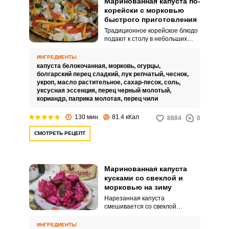
Маринованная капуста по-
корейски с морковью
быстрого приготовления
Традиционное корейское блюдо
подают к столу в небольших
тарелочках. Оно понравится
истинным ценителям азиатской
ИНГРЕДИЕНТЫ
кухни, которые известны
капуста белокочанная,
морковь,
огурцы,
любовью к еде с острым вкусом.
болгарский перец сладкий,
лук репчатый,
чеснок,
укроп,
масло растительное,
сахар-песок,
соль,
уксусная эссенция,
перец черный молотый,
кориандр,
паприка молотая,
перец чили
130 мин
81.4 кКал
8884
0
СМОТРЕТЬ РЕЦЕПТ
Маринованная капуста
кусками со свеклой и
морковью на зиму
Нарезанная капуста
смешивается со свеклой
морковью и чесноком. Далее всё
заливается тёплым рассолом из
ИНГРЕДИЕНТЫ