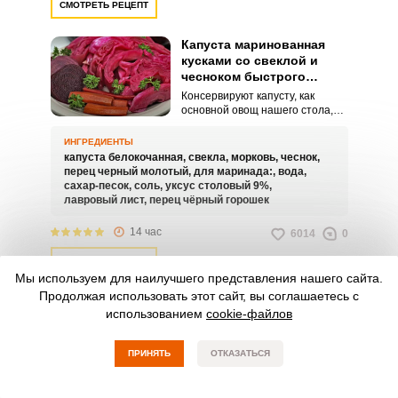
СМОТРЕТЬ РЕЦЕПТ
Капуста маринованная
кусками со свеклой и
чесноком быстрого
приготовления
Консервируют капусту, как
основной овощ нашего стола,
по-разному, экспериментируя с
количеством сахара, уксуса,
ИНГРЕДИЕНТЫ
соли и различных специй и
капуста белокочанная,
свекла,
морковь,
чеснок,
приправ. А если вам нужно
перец черный молотый,
для маринада:,
вода,
сразу и вкусно – можно
сахар-песок,
соль,
уксус столовый 9%,
замариновать капусту со
лавровый лист,
перец чёрный горошек
свеклой и чесноком быстрым
способом.
14 час
6014
0
СМОТРЕТЬ РЕЦЕПТ
Мы используем для наилучшего представления нашего сайта.
Продолжая использовать этот сайт, вы соглашаетесь с
Быстрая капуста по-
использованием
cookie-файлов
корейски с морковью и
свеклой в домашних
условиях
Предлагаем простой рецепт
ПРИНЯТЬ
ОТКАЗАТЬСЯ
капусты по-корейски с морковью
и свеклой. Достоинство такого
способа в том, что капуста будет
ИНГРЕДИЕНТЫ