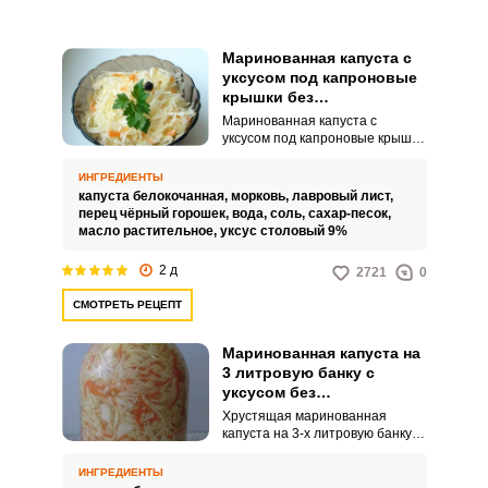
Маринованная капуста с
уксусом под капроновые
крышки без
стерилизации на зиму в
Маринованная капуста с
банках
уксусом под капроновые крышки
без стерилизации на зиму в
банках порадует вас
ИНГРЕДИЕНТЫ
удивительной сочностью и
капуста белокочанная,
морковь,
лавровый лист,
насыщенным вкусом. Такая
перец чёрный горошек,
вода,
соль,
сахар-песок,
аппетитная закуска дополнит
масло растительное,
уксус столовый 9%
многие горячие блюда вашего
ВХОД НА САЙТ
РЕГИСТРАЦИЯ
стола, также ее просто можно
2 д
2721
0
есть с хлебом.
СМОТРЕТЬ РЕЦЕПТ
Войдите
с помощью социальных сетей:
Маринованная капуста на
3 литровую банку с
уксусом без
стерилизации на зиму
Хрустящая маринованная
или
капуста на 3-х литровую банку с
уксусом без стерилизации на
зиму в банках, отличается от
ИНГРЕДИЕНТЫ
квашеной и требует больше