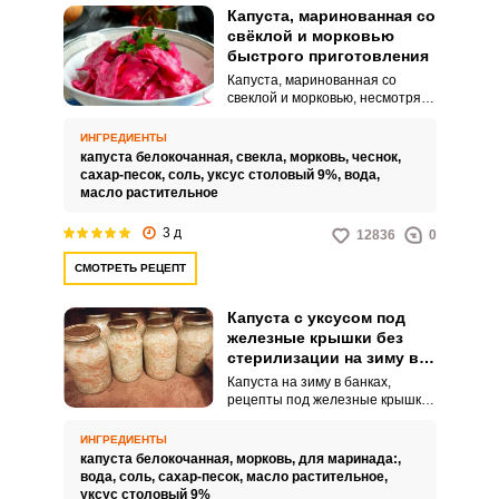
Капуста, маринованная со
свёклой и морковью
быстрого приготовления
Капуста, маринованная со
свеклой и морковью, несмотря
на простой состав ингредиентов
и метод приготовления, будет
ИНГРЕДИЕНТЫ
вкусной закуской и гарниром к
капуста белокочанная,
свекла,
морковь,
чеснок,
любому блюду, особенно
сахар-песок,
соль,
уксус столовый 9%,
вода,
горячему мясному. Капусту
масло растительное
режем небольшими кусочками и
свеклой добавим эстетическую
3 д
12836
0
нотку – красивый розовый цвет.
СМОТРЕТЬ РЕЦЕПТ
Капуста с уксусом под
железные крышки без
стерилизации на зиму в
банках
Капуста на зиму в банках,
рецепты под железные крышки,
без стерилизации с уксусом –
это проверенный способ
ИНГРЕДИЕНТЫ
приготовить невероятно
капуста белокочанная,
морковь,
для маринада:,
вкусную и сочную овощную
вода,
соль,
сахар-песок,
масло растительное,
закуску. Такая капуста прекрасно
уксус столовый 9%