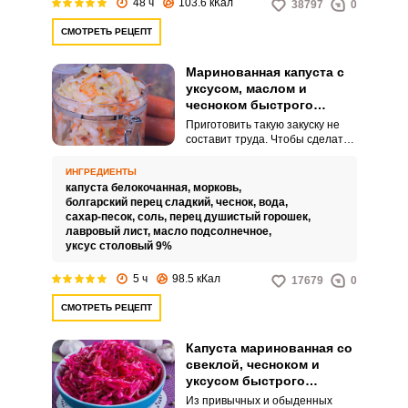
48 ч
103.6 кКал
38797
0
СМОТРЕТЬ РЕЦЕПТ
Маринованная капуста с
уксусом, маслом и
чесноком быстрого
приготовления
Приготовить такую закуску не
составит труда. Чтобы сделать
ее более насыщенной по вкусу,
следует добавить болгарский
ИНГРЕДИЕНТЫ
перец и морковь.
капуста белокочанная,
морковь,
болгарский перец сладкий,
чеснок,
вода,
сахар-песок,
соль,
перец душистый горошек,
лавровый лист,
масло подсолнечное,
уксус столовый 9%
5 ч
98.5 кКал
17679
0
СМОТРЕТЬ РЕЦЕПТ
Капуста маринованная со
свеклой, чесноком и
уксусом быстрого
приготовления
Из привычных и обыденных