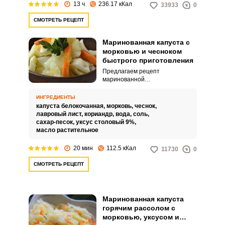
13 ч
236.17 кКал
33933
0
СМОТРЕТЬ РЕЦЕПТ
Маринованная капуста с
морковью и чесноком
быстрого приготовления
Предлагаем рецепт
маринованной
капусты быстрого
приготовления. Нарезаем ее в
ИНГРЕДИЕНТЫ
виде небольших кусочков, не
капуста белокочанная,
морковь,
чеснок,
шинкуем.
лавровый лист,
кориандр,
вода,
соль,
сахар-песок,
уксус столовый 9%,
масло растительное
20 мин
112.5 кКал
11730
0
СМОТРЕТЬ РЕЦЕПТ
Маринованная капуста
горячим рассолом с
морковью, уксусом и