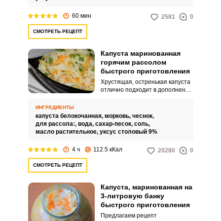
дополнит ваши горячие
домашние блюда.
60 мин
2581
0
СМОТРЕТЬ РЕЦЕПТ
Капуста маринованная
горячим рассолом
быстрого приготовления
Хрустящая, остренькая капуста
отлично подходит в дополнение
к горячим блюдам,
приготовление, которое
ИНГРЕДИЕНТЫ
занимает минимум времени.
капуста белокочанная,
морковь,
чеснок,
Также такую закуску можно
для рассола:,
вода,
сахар-песок,
соль,
подавать самостоятельно либо
масло растительное,
уксус столовый 9%
добавлять в винегрет.
4 ч
112.5 кКал
20280
0
СМОТРЕТЬ РЕЦЕПТ
Капуста, маринованная на
3-литровую банку
быстрого приготовления
Предлагаем рецепт