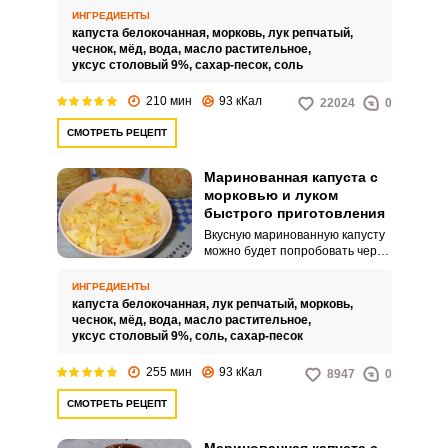
может быть лучше?
ИНГРЕДИЕНТЫ
Приготовление занимает
капуста белокочанная,
морковь,
лук репчатый,
минимум времени. А
чеснок,
мёд,
вода,
масло растительное,
результатом вы будете
уксус столовый 9%,
сахар-песок,
соль
довольны очень долго.
210 мин
93 кКал
22024
0
СМОТРЕТЬ РЕЦЕПТ
Маринованная капуста с
морковью и луком
быстрого приготовления
Вкусную маринованную капусту
можно будет попробовать через
3 часа после приготовления.
Закуску лучше всего подготовить
ИНГРЕДИЕНТЫ
утром, чтобы к обеду подать ее
капуста белокочанная,
лук репчатый,
морковь,
на стол вместе с основным
чеснок,
мёд,
вода,
масло растительное,
блюдом.
уксус столовый 9%,
соль,
сахар-песок
255 мин
93 кКал
8947
0
СМОТРЕТЬ РЕЦЕПТ