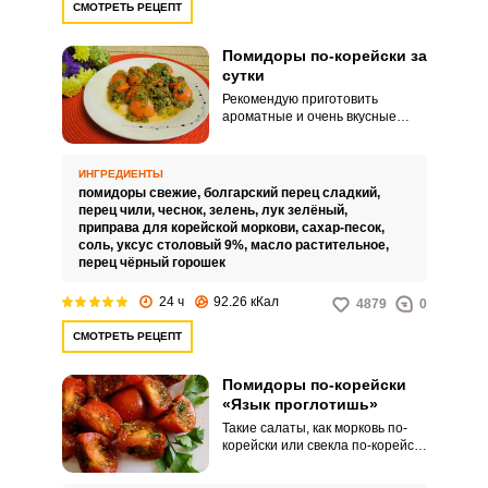
СМОТРЕТЬ РЕЦЕПТ
Помидоры по-корейски за
сутки
Рекомендую приготовить
ароматные и очень вкусные
помидоры по-корейски.
Пикантная закуска из
помидоров будет готова уже
ИНГРЕДИЕНТЫ
через сутки, она превосходно
помидоры свежие,
болгарский перец сладкий,
подходит к мясным блюдам и
перец чили,
чеснок,
зелень,
лук зелёный,
блюдам из птицы, хорошо
приправа для корейской моркови,
сахар-песок,
сочетается с гарнирами из
соль,
уксус столовый 9%,
масло растительное,
картофеля и макаронных
перец чёрный горошек
изделий.
24 ч
92.26 кКал
4879
0
СМОТРЕТЬ РЕЦЕПТ
Помидоры по-корейски
«Язык проглотишь»
Такие салаты, как морковь по-
корейски или свекла по-корейски
у всех на слуху, а вот помидоры
по-корейски встречаются реже,