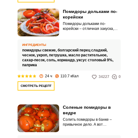
Помидоры дольками по-
корейски
Помидоры дольками по-
корейски – отличная закуска,
которая получается очень
вкусной и готовится достаточно
быстро. Такую острую закуску
ИНГРЕДИЕНТЫ
можно поставить и на
помидоры свежие,
болгарский перец сладкий,
праздничный стол, и подать к
чеснок,
укроп,
петрушка,
масло растительное,
горячему блюду на ужин.
сахар-песок,
соль,
кориандр,
уксус столовый 9%,
паприка
24 ч
110.7 кКал
34227
0
СМОТРЕТЬ РЕЦЕПТ
Соленые помидоры в
ведре
Солить помидоры в банке –
привычное дело. А вот
технология приготовления
соленых помидор в ведре