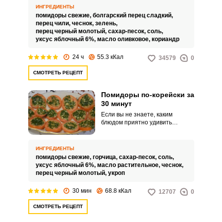
но от этого закуска не
ИНГРЕДИЕНТЫ
становится менее вкусной. Хочу
помидоры свежие,
болгарский перец сладкий,
поделиться закуской из
перец чили,
чеснок,
зелень,
помидоров по-корейски, такой
перец черный молотый,
сахар-песок,
соль,
рецепт часто не без причины
уксус яблочный 6%,
масло оливковое,
кориандр
называют «Язык проглотишь».
24 ч
55.3 кКал
34579
0
СМОТРЕТЬ РЕЦЕПТ
Помидоры по-корейски за
30 минут
Если вы не знаете, каким
блюдом приятно удивить
нежданных гостей, то
воспользуйтесь этим быстрым и
простым рецептом закуски. Для
ИНГРЕДИЕНТЫ
закуски потребуется
помидоры свежие,
горчица,
сахар-песок,
соль,
минимальное количество
уксус яблочный 6%,
масло растительное,
чеснок,
ингредиентов и всего лишь 30
перец черный молотый,
укроп
минут.
30 мин
68.8 кКал
12707
0
СМОТРЕТЬ РЕЦЕПТ