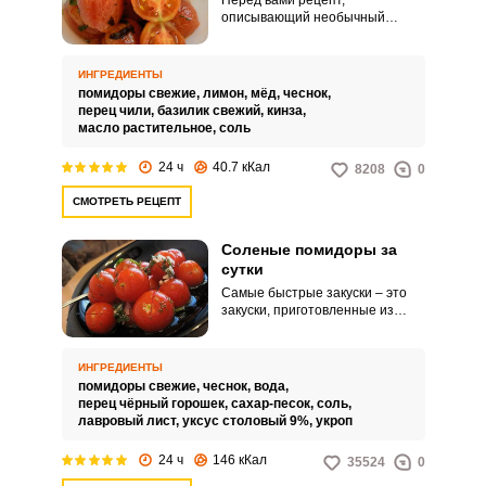
Перед вами рецепт,
описывающий необычный
способ маринования помидор
за сутки. Необычность
заключается в использовании
ИНГРЕДИЕНТЫ
для приготовления маринада
помидоры свежие,
лимон,
мёд,
чеснок,
меда и лимонного сока.
перец чили,
базилик свежий,
кинза,
масло растительное,
соль
24 ч
40.7 кКал
8208
0
СМОТРЕТЬ РЕЦЕПТ
Соленые помидоры за
сутки
Самые быстрые закуски – это
закуски, приготовленные из
свежих овощей. Томаты в этом
отношении всегда вне
конкуренции, ведь они способны
ИНГРЕДИЕНТЫ
не только разнообразить и
помидоры свежие,
чеснок,
вода,
дополнить меню, но и украсить
перец чёрный горошек,
сахар-песок,
соль,
праздничный стол.
лавровый лист,
уксус столовый 9%,
укроп
24 ч
146 кКал
35524
0