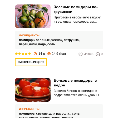
Зеленые помидоры по-
грузински
Приготовив необычную закуску
из зеленых помидоров, вы
откроете для себя новый вкус
заготовки. Зеленые помидоры
по-грузински своим вкусом
ИНГРЕДИЕНТЫ
существенно отличаются от
помидоры зеленые,
чеснок,
петрушка,
соленых томатов ароматом
перец чили,
вода,
соль
приправ и пикантной кислинкой.
14 д
14.9 кКал
41093
0
СМОТРЕТЬ РЕЦЕПТ
Бочковые помидоры в
ведре
Засолка бочковых помидор в
ведре является очень удобным
способом заготовки томатов на
зиму. При этом экономится
время, не нужна трехкратная
ИНГРЕДИЕНТЫ
заливка и стерилизация.
помидоры свежие,
для рассола:,
соль,
сахар-песок,
корень хрена,
чеснок,