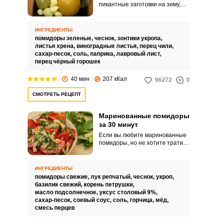
пикантные заготовки на зиму,
которые отлично подходят к
любому основному блюду, а у
вас совсем нет желания долго с
ИНГРЕДИЕНТЫ
этим возиться? На выручку
помидоры зеленые,
чеснок,
зонтики укропа,
придет рецепт зеленых
листья хрена,
виноградные листья,
перец чили,
помидоров быстрого
сахар-песок,
соль,
паприка,
лавровый лист,
приготовления. Готовится салат
перец чёрный горошек
довольно быстро и просто,
поэтому вы такой рецепт точно
40 мин
207 кКал
96272
0
оцените.
СМОТРЕТЬ РЕЦЕПТ
Маринованные помидоры
за 30 минут
Если вы любите маринованные
помидоры, но не хотите тратить
много времени и сил на их
приготовление, рецепт
маринованных помидоров за 30
ИНГРЕДИЕНТЫ
минут придет к вам на помощь.
помидоры свежие,
лук репчатый,
чеснок,
укроп,
Готовые помидоры по этому
базилик свежий,
корень петрушки,
рецепту отличаются
масло подсолнечное,
уксус столовый 9%,
прекрасным насыщенным
сахар-песок,
соевый соус,
соль,
горчица,
мёд,
вкусом, непревзойденным
смесь перцев
ароматом и сочностью.