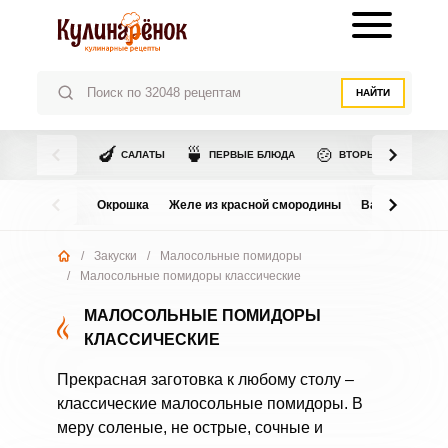
НАЙТИ
🍆
🍵
🍲
САЛАТЫ
ПЕРВЫЕ БЛЮДА
ВТОРЫЕ БЛЮДА
Окрошка
Желе из красной смородины
Варенье из в
/
Закуски
/
Малосольные помидоры
/
Малосольные помидоры классические
МАЛОСОЛЬНЫЕ ПОМИДОРЫ
КЛАССИЧЕСКИЕ
Прекрасная заготовка к любому столу –
классические малосольные помидоры. В
меру соленые, не острые, сочные и