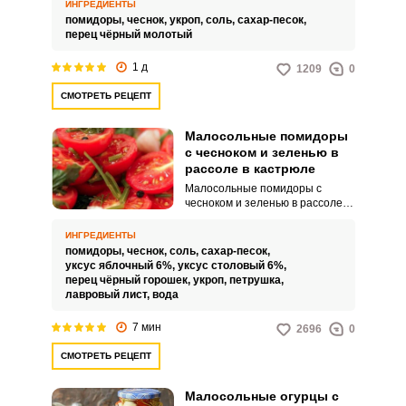
вкусная, сочная и невероятно
ИНГРЕДИЕНТЫ
ароматная закуска, которая
помидоры,
чеснок,
укроп,
соль,
сахар-песок,
будет актуальна как для
перец чёрный молотый
домашнего, так и для
праздничного стола.
1 д
1209
0
Интересное угощение можно
есть просто так или подавать
СМОТРЕТЬ РЕЦЕПТ
вместе с горячими блюдами.
Малосольные помидоры
с чесноком и зеленью в
рассоле в кастрюле
Малосольные помидоры с
чесноком и зеленью в рассоле в
кастрюле быстрого
приготовления – это
ИНГРЕДИЕНТЫ
превосходная холодная закуска
помидоры,
чеснок,
соль,
сахар-песок,
к любому гарниру. Такая закуска
уксус яблочный 6%,
уксус столовый 6%,
хранится недолго, но всегда
перец чёрный горошек,
укроп,
петрушка,
пользуется популярностью.
лавровый лист,
вода
7 мин
2696
0
СМОТРЕТЬ РЕЦЕПТ
Малосольные огурцы с