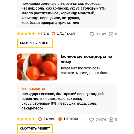
блюд. Она не предназначена
помидоры зеленые,
лук репчатый,
морковь,
для хранения на зиму.
чеснок,
соль,
сахар-песок,
уксус столовый 9%,
масло растительное,
кориандр молотый,
кориандр,
перец чили,
петрушка,
корейская приправа кристаллик
1 д
171.7 кКал
31149
0
СМОТРЕТЬ РЕЦЕПТ
Бочковые помидоры на
зиму
Когда нет возможности
заквасить помидоры в бочке,
можно приготовить эту вкусную
закуску в стеклянной банке и
холодным засолом. Вкус этих
ИНГРЕДИЕНТЫ
помидоров будет как и у
помидоры свежие,
болгарский перец сладкий,
бочковых.
перец чили,
чеснок,
корень хрена,
уксус столовый 9%,
петрушка,
вода,
соль,
сахар-песок
14 мин
110 кКал
74474
0
СМОТРЕТЬ РЕЦЕПТ