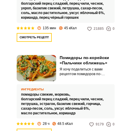
точно для вас. Помидоры по-
болгарский перец сладкий,
перец чили,
чеснок,
корейски готовятся в пакете за 2
укроп,
базилик свежий,
петрушка,
сахар-песок,
часа.
соль,
масло растительное,
уксус яблочный 6%,
кориандр,
перец чёрный горошек
135 мин
45 кКал
21885
0
СМОТРЕТЬ РЕЦЕПТ
Помидоры по-корейски
«Пальчики оближешь»
Я хочу поделиться с вами
рецептом помидоров по-
корейски «Пальчики оближешь»
со сбалансированным ароматом
и отменным вкусом. Хотя
ИНГРЕДИЕНТЫ
существует большое
помидоры свежие,
морковь,
разнообразие всевозможных
болгарский перец сладкий,
перец чили,
чеснок,
рецептов таких помидор, я
петрушка,
эстрагон,
базилик свежий,
горчица,
считаю свой рецепт одним из
сахар-песок,
соль,
уксус яблочный 6%,
лучших.
масло растительное,
кориандр
28 ч
48.5 кКал
9179
0