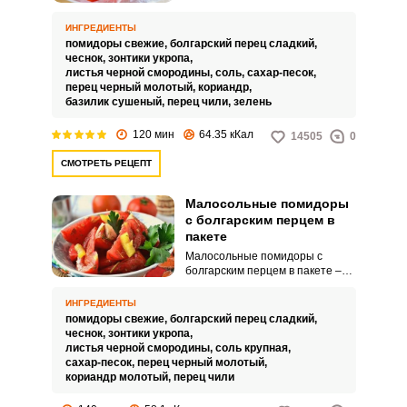
ароматные помидоры с
чесноком и травами,
ИНГРЕДИЕНТЫ
нарезанные дольками и
помидоры свежие,
болгарский перец сладкий,
приправленные вашими
чеснок,
зонтики укропа,
любимыми специями и свежей
листья черной смородины,
соль,
сахар-песок,
зеленью. Для подачи на стол их
перец черный молотый,
кориандр,
необходимо всего лишь
базилик сушеный,
перец чили,
зелень
выложить в тарелку и все! Вы и
ваши гости будут приятно
120 мин
64.35 кКал
14505
0
удивлены простотой в
приготовлении и потрясающим
СМОТРЕТЬ РЕЦЕПТ
вкусом этой закуски.
Малосольные помидоры
с болгарским перцем в
пакете
Малосольные помидоры с
болгарским перцем в пакете –
отличная альтернатива
малосольным огурчикам или
ИНГРЕДИЕНТЫ
свежему салату. На их
помидоры свежие,
болгарский перец сладкий,
приготовление уходят
чеснок,
зонтики укропа,
считанные минуты, а для того,
листья черной смородины,
соль крупная,
чтобы они промариновались –
сахар-песок,
перец черный молотый,
не более двух часов.
кориандр молотый,
перец чили