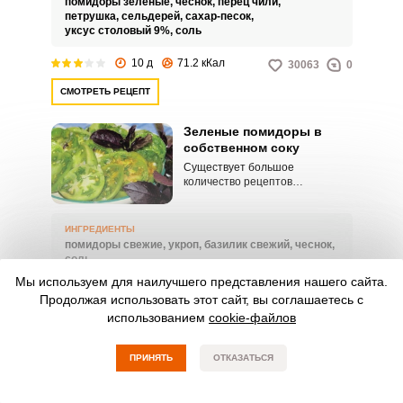
помидоры зеленые,
чеснок,
перец чили,
петрушка,
сельдерей,
сахар-песок,
уксус столовый 9%,
соль
10 д
71.2 кКал
30063
0
СМОТРЕТЬ РЕЦЕПТ
Зеленые помидоры в
собственном соку
Существует большое
количество рецептов
приготовления зеленых
помидоров. Я хочу поделиться с
вами одним из любимейших и
ИНГРЕДИЕНТЫ
простых рецептов зеленых
помидоры свежие,
укроп,
базилик свежий,
чеснок,
помидоров в собственном соку.
соль
Мы используем для наилучшего представления нашего сайта.
26 ч
9.7 кКал
14443
0
Продолжая использовать этот сайт, вы соглашаетесь с
использованием
cookie-файлов
СМОТРЕТЬ РЕЦЕПТ
ПРИНЯТЬ
Зеленые помидоры за
ОТКАЗАТЬСЯ
сутки
Закусочный пикантный салатик