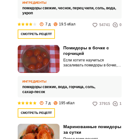
знакома не всем.
ИНГРЕДИЕНТЫ
помидоры свежие,
чеснок,
перец чили,
соль,
вода,
укроп
7 д
19.5 кКал
54741
0
СМОТРЕТЬ РЕЦЕПТ
Помидоры в бочке с
горчицей
Если хотите научиться
засаливать помидоры в бочке,
используя при этом горчицу, то
данный рецепт для вас!
Сделать такую закуску
ИНГРЕДИЕНТЫ
несложно, достаточно
помидоры свежие,
вода,
горчица,
соль,
приготовить специальный
сахар-песок
рассол с горчичным порошком и
залить им помидоры. Простые
7 д
195 кКал
37915
1
ингредиенты, минимальное
количество времени на само
СМОТРЕТЬ РЕЦЕПТ
приготовление – и ароматные
помидоры украсят ваш стол!
Маринованные помидоры
за сутки