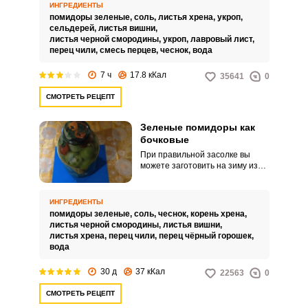
Это очень удобно.
ИНГРЕДИЕНТЫ
помидоры зеленые,
соль,
листья хрена,
укроп,
сельдерей,
листья вишни,
листья черной смородины,
укроп,
лавровый лист,
перец чили,
смесь перцев,
чеснок,
вода
Запомнить меня
7 ч
17.8 кКал
35641
0
ВХОД
СМОТРЕТЬ РЕЦЕПТ
ЕЩЕ НЕ ЗАРЕГИСТРИРОВАННЫ?
Зеленые помидоры как
бочковые
Забыли пароль?
При правильной засолке вы
можете заготовить на зиму из
зеленых помидоров отличную
натуральную закуску. Вам
предлагается в этом рецепте
ИНГРЕДИЕНТЫ
засолить их в банке и холодным
помидоры зеленые,
соль,
чеснок,
корень хрена,
способом.
листья черной смородины,
листья вишни,
листья хрена,
перец чили,
перец чёрный горошек,
вода
30 д
37 кКал
22563
0
СМОТРЕТЬ РЕЦЕПТ