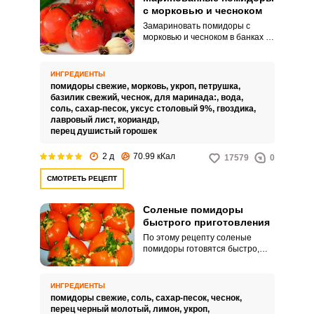
с морковью и чесноком
Замариновать помидоры с
морковью и чесноком в банках –
дело довольно хлопотное. В
этом рецепте вам предлагается
приготовить эту ароматную
ИНГРЕДИЕНТЫ
закуску для любого стола
помидоры свежие,
морковь,
укроп,
петрушка,
быстрым и простым способом.
базилик свежий,
чеснок,
для маринада:,
вода,
соль,
сахар-песок,
уксус столовый 9%,
гвоздика,
лавровый лист,
кориандр,
перец душистый горошек
2 д
70.99 кКал
17579
0
СМОТРЕТЬ РЕЦЕПТ
Соленые помидоры
быстрого приготовления
По этому рецепту соленые
помидоры готовятся быстро,
получаются отличной закуской и
могут стать частым гостем
вашего стола. Для быстрой
ИНГРЕДИЕНТЫ
засолки берите томаты
помидоры свежие,
соль,
сахар-песок,
чеснок,
одинакового размера и
перец черный молотый,
лимон,
укроп,