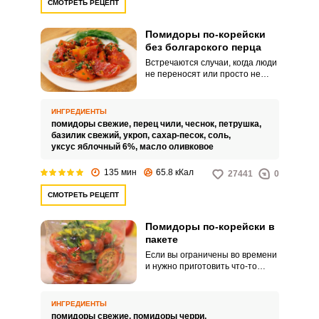
СМОТРЕТЬ РЕЦЕПТ
Помидоры по-корейски
без болгарского перца
Встречаются случаи, когда люди
не переносят или просто не
употребляют в пищу болгарский
перец. Сегодня я хочу
поделиться рецептом
ИНГРЕДИЕНТЫ
помидоров по-корейски без
помидоры свежие,
перец чили,
чеснок,
петрушка,
болгарского перца.
базилик свежий,
укроп,
сахар-песок,
соль,
уксус яблочный 6%,
масло оливковое
135 мин
65.8 кКал
27441
0
СМОТРЕТЬ РЕЦЕПТ
Помидоры по-корейски в
пакете
Если вы ограничены во времени
и нужно приготовить что-то
необычное, тогда этот рецепт
пикантной и невероятно
ароматной, с потрясающим
ИНГРЕДИЕНТЫ
вкусом закуски из помидоров
помидоры свежие,
помидоры черри,