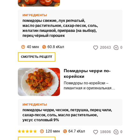
вариаций. Можно приготовить в
масле, что сделает блюдо еще
более сытным и питательным.
ИНГРЕДИЕНТЫ
помидоры свежие,
лук репчатый,
масло растительное,
сахар-песок,
соль,
желатин пищевой,
приправа (на выбор),
перец чёрный горошек
40 мин
60.8 кКал
20043
0
СМОТРЕТЬ РЕЦЕПТ
Помидоры черри по-
корейски
Помидоры по-корейски –
пикантная и оригинальная
закуска для горячих мясных
блюд. Изюминкой рецепта
станет использование
ИНГРЕДИЕНТЫ
маленьких и сочных черри.
помидоры черри,
чеснок,
петрушка,
перец чили,
сахар-песок,
соль,
масло растительное,
уксус столовый 9%
120 мин
64.7 кКал
18606
0