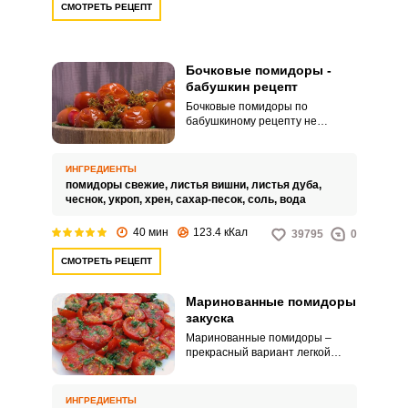
СМОТРЕТЬ РЕЦЕПТ
Бочковые помидоры -
бабушкин рецепт
Бочковые помидоры по
бабушкиному рецепту не
предполагают использование
растительного масла и уксуса.
Томаты, заготовленные данным
ИНГРЕДИЕНТЫ
способом, получаются
помидоры свежие,
листья вишни,
листья дуба,
вкусными, сочными, с нотками
чеснок,
укроп,
хрен,
сахар-песок,
соль,
вода
естественного брожения.
40 мин
123.4 кКал
39795
0
СМОТРЕТЬ РЕЦЕПТ
Маринованные помидоры
закуска
Маринованные помидоры –
прекрасный вариант легкой
закуски. Для маринования
томатов потребуется время, но
в результате вы получите
ИНГРЕДИЕНТЫ