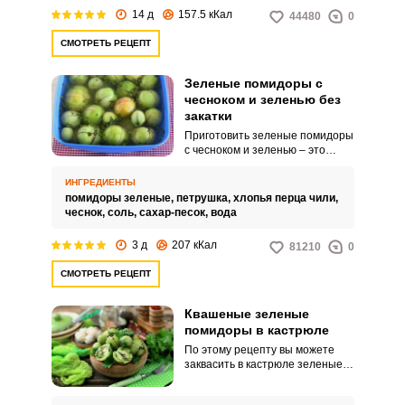
14 д
157.5 кКал
44480
0
СМОТРЕТЬ РЕЦЕПТ
Зеленые помидоры с
чесноком и зеленью без
закатки
Приготовить зеленые помидоры
с чесноком и зеленью – это
отличный способ внести
разнообразие в меню с
ИНГРЕДИЕНТЫ
помощью солений. Если вы в
помидоры зеленые,
петрушка,
хлопья перца чили,
поисках необычной заготовки из
ВХОД НА САЙТ
РЕГИСТРАЦИЯ
чеснок,
соль,
сахар-песок,
вода
зеленых помидор, то этот
рецепт отлично подходит для
3 д
207 кКал
81210
0
вашего случая! Такие помидоры
Войдите
получаются острыми, с
СМОТРЕТЬ РЕЦЕПТ
с помощью социальных сетей:
пикантным вкусом.
Квашеные зеленые
помидоры в кастрюле
По этому рецепту вы можете
или
заквасить в кастрюле зеленые
помидоры сразу на даче, только
кастрюля должна быть большой.