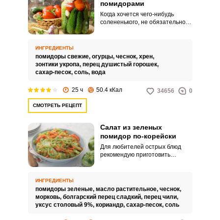
помидорами
Когда хочется чего-нибудь
солененького, не обязательно
бежать в магазин или долго
стоять у плиты. Малосольные
огурцы с помидорами готовятся
ИНГРЕДИЕНТЫ
очень быстро и просто.
помидоры свежие,
огурцы,
чеснок,
хрен,
зонтики укропа,
перец душистый горошек,
сахар-песок,
соль,
вода
25 ч
50.4 кКал
34656
0
СМОТРЕТЬ РЕЦЕПТ
Салат из зеленых
помидор по-корейски
Для любителей острых блюд
рекомендую приготовить
вкусный салат из зеленых
помидоров по-корейски.
Пикантный салат станет
ИНГРЕДИЕНТЫ
замечательным украшением
помидоры зеленые,
масло растительное,
чеснок,
праздничного застолья и
морковь,
болгарский перец сладкий,
перец чили,
разнообразит привычные
уксус столовый 9%,
кориандр,
сахар-песок,
соль
блюда.