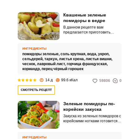
Квашеные зеленые
помидоры в ведре
В данном рецепте вам
предлагается приготовить
вкусную закуску из зеленых
помидоров. Квасятся они в
обычном пластиковом 10-
ИНГРЕДИЕНТЫ
литровом ведре и по вкусу будут,
помидоры зеленые,
соль крупная,
вода,
укроп,
как бочковые.
сельдерей,
тархун,
листья хрена,
листья вишни,
чеснок,
лавровый лист,
горчица французская,
кориандр,
перец чёрный горошек
14 д
99.6 кКал
59806
0
СМОТРЕТЬ РЕЦЕПТ
Зеленые помидоры по-
корейски закуска
Закуска из зеленых помидоров с
корейскими нотками готовится
быстро и значительно
отличается своим ароматом и
вкусом от других традиционных
ИНГРЕДИЕНТЫ