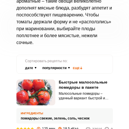
ароматные – такие овощи великолепно
дополнят мясные блюда, разбудят аппетит и
поспособствуют пищеварению. Чтобы
томаты держали форму и не «расползлись»
при мариновании, выбирайте плоды
поплотнее и более мясистые, нежели
сочные.
Сортировать рецепты по:
дате
популярности
ЕЩЕ
Быстрые малосольные
помидоры в пакете
Малосольные помидоры –
удачный вариант быстрой и
вкусной закуски. Перед вами
простейший способ
приготовления малосольных
ИНГРЕДИЕНТЫ
помидор в пакете.
помидоры свежие,
зелень,
соль,
чеснок
125 мин
18.5 кКал