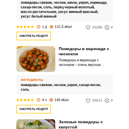
ароматнейшую закуску.
помидоры свежие,
чеснок,
кинза,
укроп,
кориандр,
сахар-песок,
соль,
перец черный молотый,
масло растительное,
уксус винный красный,
уксус белый винный
1 д
131.6 кКал
33288
0
СМОТРЕТЬ РЕЦЕПТ
Помидоры в маринаде с
чесноком
Помидоры в маринаде с
чесноком – очень вкусная
закуска. Чеснок придает
томатам не только пряный
аромат, но и некоторую
ИНГРЕДИЕНТЫ
сладость.
помидоры свежие,
чеснок,
укроп,
сахар-песок,
соль
4 ч
146 кКал
20613
0
СМОТРЕТЬ РЕЦЕПТ
Зеленые помидоры с
капустой