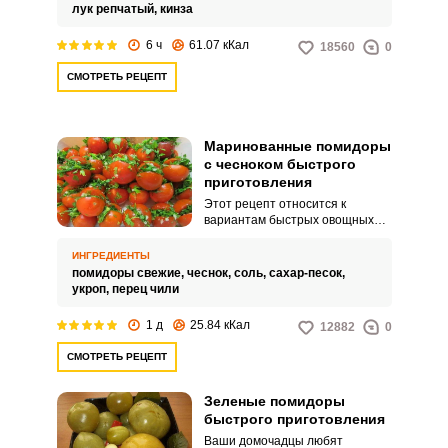
одинакового цвета, ведь каждый
лук репчатый,
кинза
цвет помидор имеет свой вкус.
6 ч
61.07 кКал
18560
0
СМОТРЕТЬ РЕЦЕПТ
Маринованные помидоры
с чесноком быстрого
приготовления
Этот рецепт относится к
вариантам быстрых овощных
закусок. На приготовление
маринованных помидоров вы
ИНГРЕДИЕНТЫ
потратите не более 15 минут и
помидоры свежие,
чеснок,
соль,
сахар-песок,
через сутки такие помидоры
укроп,
перец чили
можно подавать к столу.
1 д
25.84 кКал
12882
0
СМОТРЕТЬ РЕЦЕПТ
Зеленые помидоры
быстрого приготовления
Ваши домочадцы любят