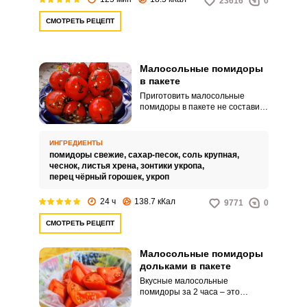
23616
0
СМОТРЕТЬ РЕЦЕПТ
Малосольные помидоры
в пакете
Приготовить малосольные
помидоры в пакете не составит
труда даже у начинающей
хозяйки. Особых знаний для
того не требуется, достаточно
ИНГРЕДИЕНТЫ
знать правильное соотношение
помидоры свежие,
сахар-песок,
соль крупная,
всех ингредиентов.
чеснок,
листья хрена,
зонтики укропа,
перец чёрный горошек,
укроп
24 ч
138.7 кКал
9771
0
СМОТРЕТЬ РЕЦЕПТ
Малосольные помидоры
дольками в пакете
Вкусные малосольные
помидоры за 2 часа – это
возможно! Пикантные и