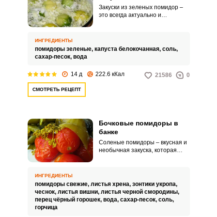
Закуски из зеленых помидор –
это всегда актуально и
практично. Засоленые
помидоры обычно в первую
очередь идут в ход, разбавляя
ИНГРЕДИЕНТЫ
приемы пищи.
помидоры зеленые,
капуста белокочанная,
соль,
сахар-песок,
вода
14 д
222.6 кКал
21586
0
СМОТРЕТЬ РЕЦЕПТ
Бочковые помидоры в
банке
Соленые помидоры – вкусная и
необычная закуска, которая
многим придется по душе. Такой
закуской можно не только
разнообразить ежедневный
ИНГРЕДИЕНТЫ
рацион, но и дополнить
помидоры свежие,
листья хрена,
зонтики укропа,
праздничный стол.
чеснок,
листья вишни,
листья черной смородины,
перец чёрный горошек,
вода,
сахар-песок,
соль,
горчица