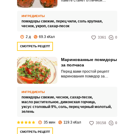
пакете станет отличной
холодной закуской либо
гарниром к мясным и рыбным
блюдам. Острый перец и чеснок
ИНГРЕДИЕНТЫ
придают помидорам приятные
помидоры свежие,
перец чили,
соль крупная,
пикантные нотки, а укроп –
чеснок,
укроп,
сахар-песок
аромат свежей зелени.
2 д
69.3 кКал
3361
0
СМОТРЕТЬ РЕЦЕПТ
Маринованные помидоры
за полчаса
Перед вами простой рецепт
маринования помидор за
полчаса. Такая закуска выручит
в ситуации нежданных гостей и
порадует своим вкусом и
ИНГРЕДИЕНТЫ
ароматом.
помидоры свежие,
чеснок,
сахар-песок,
масло растительное,
дижонская горчица,
уксус столовый 9%,
соль,
перец черный молотый,
зелень
35 мин
119.3 кКал
39158
0
СМОТРЕТЬ РЕЦЕПТ