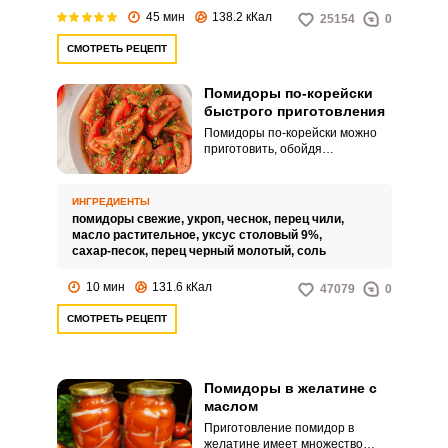
45 мин
138.2 кКал
25154
0
СМОТРЕТЬ РЕЦЕПТ
Помидоры по-корейски
быстрого приготовления
Помидоры по-корейски можно
приготовить, обойдя
классические ритуалы, что
заметно сэкономит время.
Закуску можно подавать к обеду
ИНГРЕДИЕНТЫ
или ужину.
помидоры свежие,
укроп,
чеснок,
перец чили,
масло растительное,
уксус столовый 9%,
сахар-песок,
перец черный молотый,
соль
10 мин
131.6 кКал
47079
0
СМОТРЕТЬ РЕЦЕПТ
Помидоры в желатине с
маслом
Приготовление помидор в
желатине имеет множество