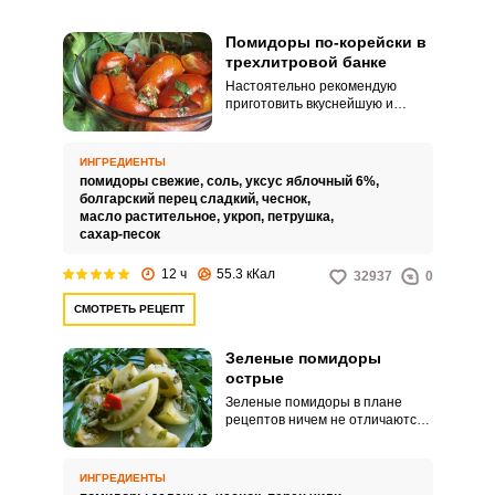
Помидоры по-корейски в
трехлитровой банке
Настоятельно рекомендую
приготовить вкуснейшую и
ароматную закуску помидоров
по-корейски в трехлитровой
банке. Помидоры по-корейски
ИНГРЕДИЕНТЫ
можно приготовить различными
помидоры свежие,
соль,
уксус яблочный 6%,
способами.
болгарский перец сладкий,
чеснок,
масло растительное,
укроп,
петрушка,
сахар-песок
12 ч
55.3 кКал
32937
0
СМОТРЕТЬ РЕЦЕПТ
Зеленые помидоры
острые
Зеленые помидоры в плане
рецептов ничем не отличаются
от красных. Также можно найти
множество различных
интересных рецептов.
ИНГРЕДИЕНТЫ