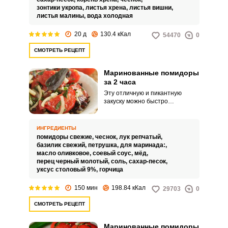
зонтики укропа,
листья хрена,
листья вишни,
листья малины,
вода холодная
20 д
130.4 кКал
54470
0
СМОТРЕТЬ РЕЦЕПТ
Маринованные помидоры
за 2 часа
Эту отличную и пикантную
закуску можно быстро
приготовить только из хороших
помидоров: упругих, мясистых и
небольших по размеру.
ИНГРЕДИЕНТЫ
Идеально походят помидоры
помидоры свежие,
чеснок,
лук репчатый,
черри.
базилик свежий,
петрушка,
для маринада:,
масло оливковое,
соевый соус,
мёд,
перец черный молотый,
соль,
сахар-песок,
уксус столовый 9%,
горчица
150 мин
198.84 кКал
29703
0
СМОТРЕТЬ РЕЦЕПТ
Маринованные помидоры