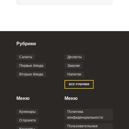
Рубрики
Салаты
Десерты
Фото до 4 шт, до 5 mb
ПРИКРЕПИТЬ
Первые блюда
Закуски
Вторые блюда
Напитки
Отправляя эту форму, вы соглашаетесь с
ВСЕ РУБРИКИ
Правилами сайта
,
Политикой
конфиденциальности
,
Политикой обработки
персональных данных
и
Пользовательским
Меню
Меню
соглашением
.
Кулинары
Политика
конфиденциальности
О проекте
Пользовательское