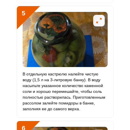
Фтор
1007 мкг
4000 мкг
1.2
8.4
5
Хром
0.1 мкг
50 мкг
0
0.1
Цинк
2.5 мг
12 мг
1
6.9
Бор
0.5 мкг
1200 мкг
0
0
Ванадий
0.3 мкг
20 мкг
0.1
0.5
Молибден
117.3 мкг
70 мкг
7.8
55.9
В отдельную кастрюлю налейте чистую
воду (1,5 л на 3-литровую банку). В воду
насыпьте указанное количество каменной
соли и хорошо перемешайте, чтобы соль
полностью растворилась. Приготовленным
рассолом залейте помидоры в банке,
заполняя ее до самого верха.
6