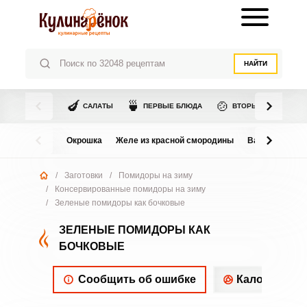
НАЙТИ
🍆
🍵
🍲
САЛАТЫ
ПЕРВЫЕ БЛЮДА
ВТОРЫЕ БЛЮДА
Окрошка
Желе из красной смородины
Варенье из в
/
Заготовки
/
Помидоры на зиму
/
Консервированные помидоры на зиму
/
Зеленые помидоры как бочковые
ЗЕЛЕНЫЕ ПОМИДОРЫ КАК
БОЧКОВЫЕ
Сообщить об ошибке
Калорийнос