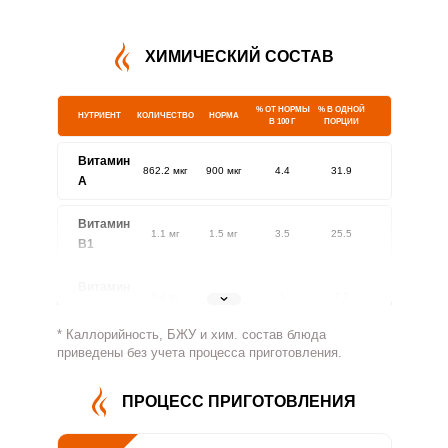
ХИМИЧЕСКИЙ СОСТАВ
% ОТ НОРМЫ
% В ОДНОЙ
НУТРИЕНТ
КОЛИЧЕСТВО
НОРМА
В 100 Г
ПОРЦИИ
Витамин
862.2 мкг
900 мкг
4.4
31.9
A
Витамин
1.1 мг
1.5 мг
3.5
25.5
В1
Витамин
0.4 мг
1.8 мг
1
7.2
В2
* Каллорийность, БЖУ и хим. состав блюда
Витамин
приведены без учета процесса приготовления.
101.1 мг
500 мг
0.9
6.7
В4
ПРОЦЕСС ПРИГОТОВЛЕНИЯ
Витамин
5.1 мг
5 мг
4.7
34
В5