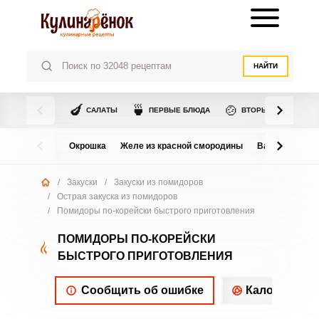
НАЙТИ
🍆
🍵
🍲
САЛАТЫ
ПЕРВЫЕ БЛЮДА
ВТОРЫЕ БЛЮДА
Окрошка
Желе из красной смородины
Варенье из в
/
Закуски
/
Закуски из помидоров
/
Острая закуска из помидоров
/
Помидоры по-корейски быстрого приготовления
ПОМИДОРЫ ПО-КОРЕЙСКИ
БЫСТРОГО ПРИГОТОВЛЕНИЯ
Сообщить об ошибке
Калорийнос