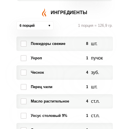
ИНГРЕДИЕНТЫ
1 порция = 126,9 гр.
6 порций
шт.
Помидоры свежие
8
пучок
Укроп
1
зуб.
Чеснок
4
шт.
Перец чили
1
ст.л.
Масло растительное
4
ст.л.
Уксус столовый 9%
1