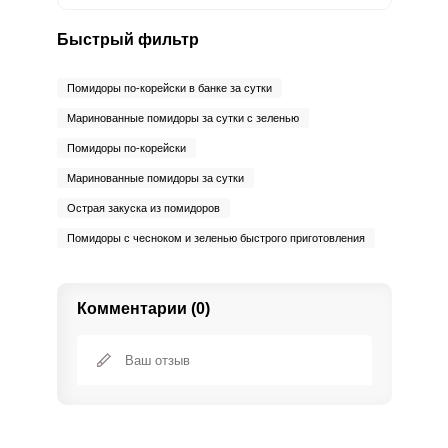
Бор
1080 мкг
1200 мкг
11.8
15
Быстрый фильтр
Ванадий
24 мкг
20 мкг
15.8
20
Помидоры по-корейски в банке за сутки
Маринованные помидоры за сутки с зеленью
Молибден
42 мкг
70 мкг
7.9
10
Помидоры по-корейски
Маринованные помидоры за сутки
Острая закуска из помидоров
Помидоры с чесноком и зеленью быстрого приготовления
Комментарии (0)