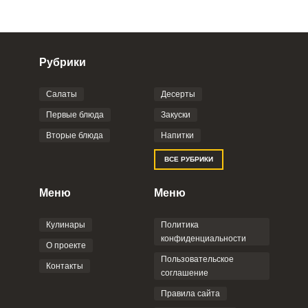
Рубрики
Салаты
Десерты
Фото до 4 шт, до 5 mb
ПРИКРЕПИТЬ
Первые блюда
Закуски
Вторые блюда
Напитки
Отправляя эту форму, вы соглашаетесь с
ВСЕ РУБРИКИ
Правилами сайта
,
Политикой
конфиденциальности
,
Политикой обработки
персональных данных
и
Пользовательским
Меню
Меню
соглашением
.
Кулинары
Политика
конфиденциальности
О проекте
Пользовательское
Контакты
соглашение
ОТПРАВИТЬ КОММЕНТАРИЙ
Правила сайта