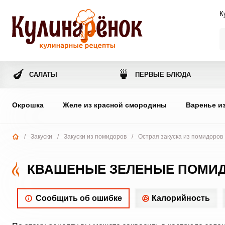
К
🍆
🍵
САЛАТЫ
ПЕРВЫЕ БЛЮДА
Окрошка
Желе из красной смородины
Варенье и
/
Закуски
/
Закуски из помидоров
/
Острая закуска из помидоров
КВАШЕНЫЕ ЗЕЛЕНЫЕ ПОМИД
Сообщить об ошибке
Калорийность