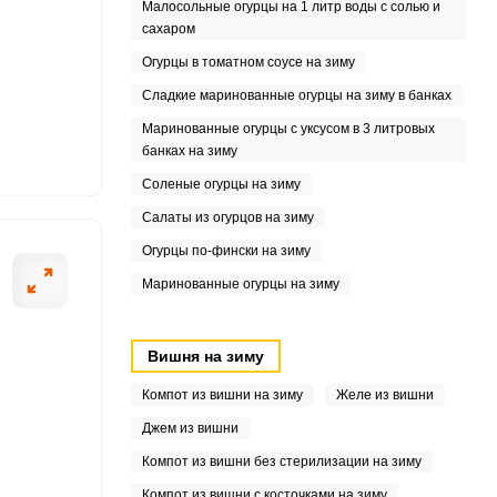
Малосольные огурцы на 1 литр воды с солью и
сахаром
Огурцы в томатном соусе на зиму
Сладкие маринованные огурцы на зиму в банках
7
Маринованные огурцы с уксусом в 3 литровых
банках на зиму
3
Соленые огурцы на зиму
Салаты из огурцов на зиму
Огурцы по-фински на зиму
1
Маринованные огурцы на зиму
Вишня на зиму
Компот из вишни на зиму
Желе из вишни
3
Джем из вишни
Компот из вишни без стерилизации на зиму
Компот из вишни с косточками на зиму