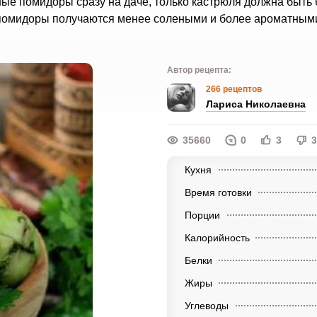
ные помидоры сразу на даче, только кастрюля должна быть
 помидоры получаются менее солеными и более ароматными
Автор рецепта:
266 рецептов
Лариса Николаевна
35660
0
3
3
Кухня
Время готовки
Порции
Калорийность
Белки
Жиры
Углеводы