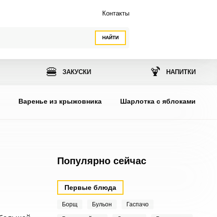
Контакты
НАЙТИ
🍔
🍹
ЗАКУСКИ
НАПИТКИ
ы
Варенье из крыжовника
Шарлотка с яблоками
Популярно сейчас
Первые блюда
Борщ
Бульон
Гаспачо