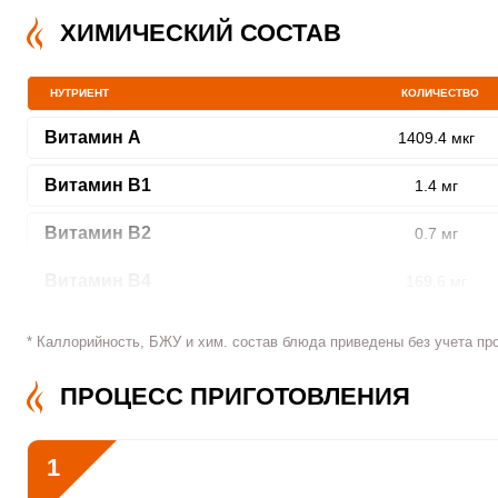
ХИМИЧЕСКИЙ СОСТАВ
ШАГ
1 ИЗ 4
НУТРИЕНТ
КОЛИЧЕСТВО
Витамин A
1409.4 мкг
Витамин В1
1.4 мг
Витамин В2
0.7 мг
Витамин В4
169.6 мг
Сообщить об ошибк
Витамин В5
6.6 мг
* Каллорийность, БЖУ и хим. состав блюда приведены без учета пр
Витамин В6
3.8 мг
ПРОЦЕСС ПРИГОТОВЛЕНИЯ
Витамин В9
156.7 мкг
1
Витамин В12
0