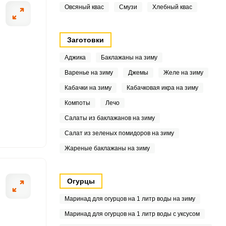
.5
Овсяный квас
Смузи
Хлебный квас
5
Заготовки
3
Аджика
Баклажаны на зиму
.2
Варенье на зиму
Джемы
Желе на зиму
Кабачки на зиму
Кабачковая икра на зиму
Компоты
Лечо
2
Салаты из баклажанов на зиму
6
Салат из зеленых помидоров на зиму
Жареные баклажаны на зиму
5
Огурцы
9
Маринад для огурцов на 1 литр воды на зиму
Маринад для огурцов на 1 литр воды с уксусом
3