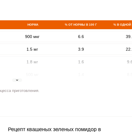
НОРМА
% ОТ НОРМЫ В 100 Г
% В ОДНОЙ
900 мкг
6.6
39.
1.5 мг
3.9
22.
1.8 мг
1.6
9.
ВХОД НА САЙТ
РЕГИСТРАЦИЯ
500 мг
1.4
8.
е
Войдите
5 мг
5.6
32.
оцесса приготовления.
с помощью социальных сетей:
2 мг
8
47.
400 мкг
1.7
9.
или
3 мкг
0
0
Рецепт квашеных зеленых помидор в