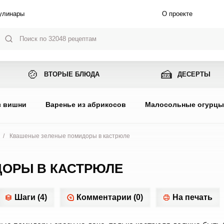
улинары
О проекте
🍲
🍰
ВТОРЫЕ БЛЮДА
ДЕСЕРТЫ
з вишни
Варенье из абрикосов
Малосольные огурц
/
Квашеные зеленые помидоры в кастрюле
ОРЫ В КАСТРЮЛЕ
Шаги (4)
Комментарии (0)
На печать