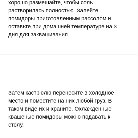
хорошо размешайте, чтобы соль
200 мкг
0
0
растворилась полностью. Залейте
помидоры приготовленным рассолом и
200 мкг
0
0
оставьте при домашней температуре на 3
дня для заквашивания.
55 мкг
3.3
19.
4000 мкг
1.1
6.
50 мкг
0
0
12 мг
1.9
1
1200 мкг
0
0
Затем кастрюлю перенесите в холодное
место и поместите на них любой груз. В
20 мкг
0
0
таком виде их и храните. Охлажденные
70 мкг
5
29.
квашеные помидоры можно подавать к
столу.