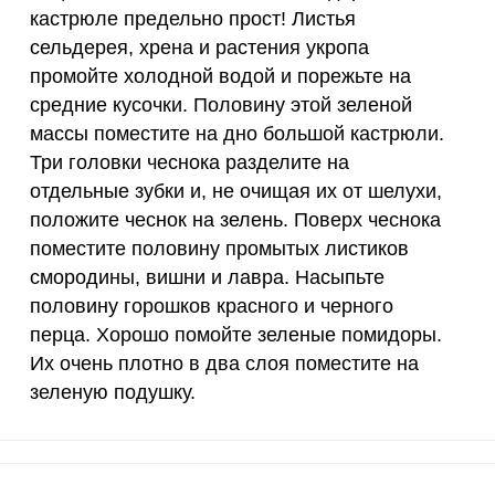
кастрюле предельно прост! Листья
90 мкг
14
82.
сельдерея, хрена и растения укропа
10 мкг
0
0
промойте холодной водой и порежьте на
средние кусочки. Половину этой зеленой
Запомнить меня
15 мг
4.6
27.
массы поместите на дно большой кастрюли.
тесь с
Правилами сайта
,
ВХОД
Три головки чеснока разделите на
олитикой обработки
50 мг
0
0
ельским соглашением
отдельные зубки и, не очищая их от шелухи,
ЕЩЕ НЕ ЗАРЕГИСТРИРОВАННЫ?
120 мкг
5.7
33.
положите чеснок на зелень. Поверх чеснока
поместите половину промытых листиков
х помидор в кастрюле предельно прост! Листья сель
Забыли пароль?
20 мг
2.4
14.
смородины, вишни и лавра. Насыпьте
те холодной водой и порежьте на средние кусочки. 
половину горошков красного и черного
большой кастрюли. Три головки чеснока разделите н
2500 мг
6.5
38.
перца. Хорошо помойте зеленые помидоры.
оложите чеснок на зелень. Поверх чеснока поместит
1000 мг
4.1
2
Их очень плотно в два слоя поместите на
шни и лавра. Насыпьте половину горошков красного 
зеленую подушку.
 помидоры. Их очень плотно в два слоя поместите 
30 мг
0
0
400 мг
3.1
18.