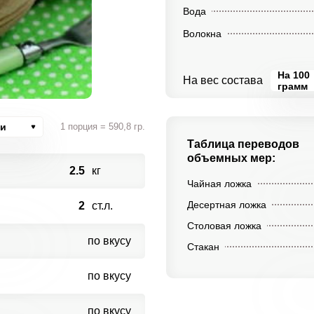
Вода
Волокна
На 100
На вес состава
грамм
ии
1 порция = 590,8 гр.
Таблица переводов
объемных мер:
2.5
кг
Чайная ложка
Десертная ложка
2
ст.л.
Столовая ложка
по вкусу
Стакан
по вкусу
по вкусу