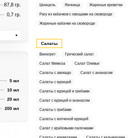
87,8 гр.
Шницель
Яичница
Жареные креветки
0,7 гр.
Рагу из кабачков с овощами на сковороде
Жареные кабачки на сковороде
Салаты
Винегрет
Греческий салат
Салат Мимоза
Салат Оливье
Салаты с авокадо
Салат с ананасом
5 мл
Салаты с курицей
10 мл
Салаты с курицей и грибами
20 мл
Салат с курицей и ананасом
200 мл
Салаты с грибами
Салаты с копченой курицей
Салат с крабовыми палочками
Салаты с креветками
Салаты с кальмарами