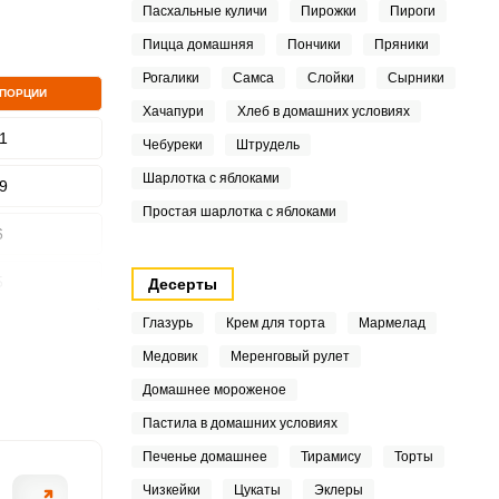
Пасхальные куличи
Пирожки
Пироги
Пицца домашняя
Пончики
Пряники
ШАГ
Рогалики
Самса
Слойки
Сырники
2 ИЗ 4
 ПОРЦИИ
Хачапури
Хлеб в домашних условиях
1
Чебуреки
Штрудель
Шарлотка с яблоками
9
Простая шарлотка с яблоками
6
5
Десерты
Глазурь
Крем для торта
Мармелад
8
Медовик
Меренговый рулет
1
Домашнее мороженое
Пастила в домашних условиях
8
Печенье домашнее
Тирамису
Торты
Чизкейки
Цукаты
Эклеры