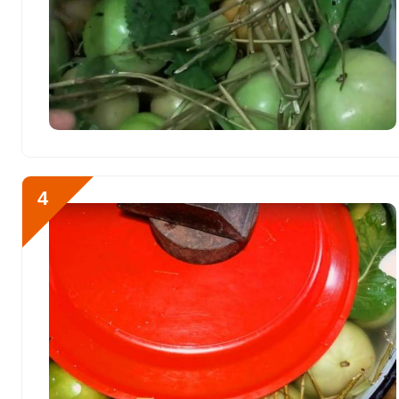
Никель
0
Рубидий
0
Селен
43.2 мкг
Фтор
1004.5 мкг
Хром
0
4
Цинк
5.3 мг
Бор
0
Ванадий
0
Молибден
82 мкг