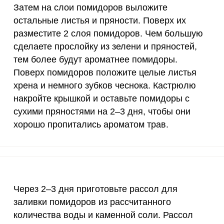
1300 мг
76.2
450
Затем на слои помидоров выложите
остальные листья и пряности. Поверх их
500 мг
1.1
6.
разместите 2 слоя помидоров. Чем большую
800 мг
3.9
2
сделаете прослойку из зелени и пряностей,
тем более будут ароматнее помидоры.
2300 мг
66
390
Поверх помидоров положите целые листья
хрена и немного зубков чеснока. Кастрюлю
30 мкг
0
0
накройте крышкой и оставьте помидоры с
18 мг
3.8
22.
сухими пряностями на 2–3 дня, чтобы они
хорошо пропитались ароматом трав.
150 мкг
0.6
3.
10 мкг
12.9
76.
70 мкг
0
0
Через 2–3 дня приготовьте рассол для
2 мкг
11.7
68.
заливки помидоров из рассчитанного
количества воды и каменной соли. Рассол
1000 мкг
3.4
20.