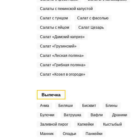
Салаты с пекинской капустой
Салат с тунцом
Салат с фасолью
Салаты с яйцом
Салат Цезарь
Салат «Дамский каприз»
Салат «Грузинский»
Салат «Лесная поляна»
Салат «Грибная поляна»
Салат «Козел в огороде»
Выпечка
Ачма
Беляши
Бисквит
Блины
Булочки
Ватрушка
Вафли
Драники
Заливной пирог
Капкейки
Кыстыбый
Манник
Оладьи
Панкейки