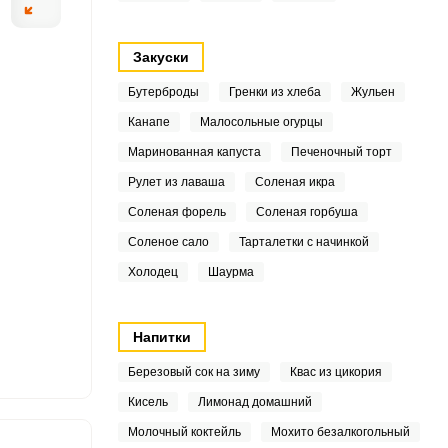
9
Закуски
Бутерброды
Гренки из хлеба
Жульен
2
Канапе
Малосольные огурцы
ОТПРАВИТЬ СООБЩЕНИЕ
Маринованная капуста
Печеночный торт
Рулет из лаваша
Соленая икра
9
Соленая форель
Соленая горбуша
дерея, хрена и
Затем на слои п
2
Соленое сало
Тарталетки с начинкой
Половину этой зеленой
помидоров. Чем 
Холодец
Шаурма
а отдельные зубки и, не
помидоры. Пове
5
е половину промытых
накройте крышко
4
и черного перца.
пропитались аро
Напитки
на зеленую подушку.
Березовый сок на зиму
Квас из цикория
Кисель
Лимонад домашний
3
Молочный коктейль
Мохито безалкогольный