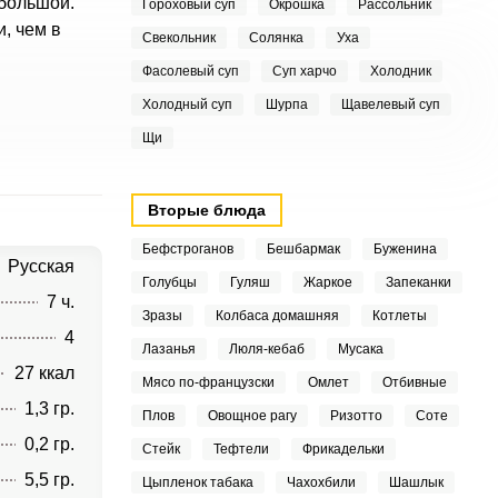
 большой.
Гороховый суп
Окрошка
Рассольник
, чем в
Свекольник
Солянка
Уха
Фасолевый суп
Суп харчо
Холодник
Холодный суп
Шурпа
Щавелевый суп
Щи
Вторые блюда
Бефстроганов
Бешбармак
Буженина
Русская
Голубцы
Гуляш
Жаркое
Запеканки
7 ч.
Зразы
Колбаса домашняя
Котлеты
4
Лазанья
Люля-кебаб
Мусака
27 ккал
Мясо по-французски
Омлет
Отбивные
1,3 гр.
Плов
Овощное рагу
Ризотто
Соте
0,2 гр.
Стейк
Тефтели
Фрикадельки
5,5 гр.
Цыпленок табака
Чахохбили
Шашлык