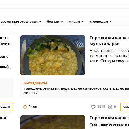
время приготовления
белкам
жирам
углеводам
де в
Гороховая каша 
ания
мультиварке
Я часто готовлю горох
тут что-то так захоте
ров с
каши. Сегодня хочу п
шикарным рецептом го
енный
приготовленной на во
де в
мультиварке.
роха.
 и
ИНГРЕДИЕНТЫ
горох,
лук репчатый,
вода,
масло сливочное,
соль,
масло ра
зелень
3 час
3635
0
РЕЦЕПТ
СМО
акан
Гороховая каша
Сочетание бобовых и 