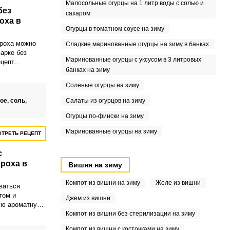
Малосольные огурцы на 1 литр воды с солью и
без
сахаром
оха в
Огурцы в томатном соусе на зиму
роха можно
Сладкие маринованные огурцы на зиму в банках
арке без
Маринованные огурцы с уксусом в 3 литровых
ецепт
банках на зиму
кулинарный
Соленые огурцы на зиму
ое,
соль,
Салаты из огурцов на зиму
Огурцы по-фински на зиму
Маринованные огурцы на зиму
ТРЕТЬ РЕЦЕПТ
с
роха в
Вишня на зиму
Компот из вишни на зиму
Желе из вишни
ваться
том и
Джем из вишни
ую ароматную
ьтиварке.
Компот из вишни без стерилизации на зиму
ховая каша
Компот из вишни с косточками на зиму