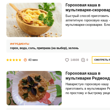
Гороховая каша в
мультиварке-скорова
Быстрый способ приготовить
аппетитную гороховую кашу 
мультиварке-скороварке. Бл
выходит ароматным и ярким 
вкусу.
ИНГРЕДИЕНТЫ
горох,
вода,
соль,
приправа (на выбор),
зелень
40 мин
14608
0
СМОТРЕТЬ 
Гороховая каша в
мультиварке Редмонд
Наваристую гороховую кашу
приготовить в мультиварке 
по простому и быстрому реце
Приготовленное можно подав
завтрак или в качестве гарни
мясным блюдам.