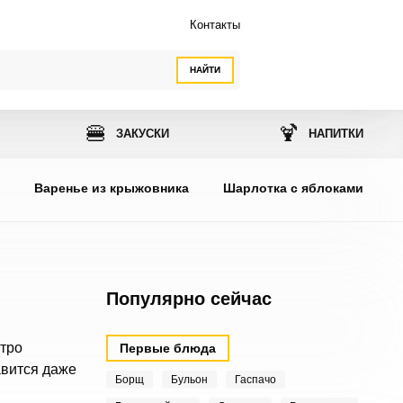
Контакты
НАЙТИ
🍔
🍹
ЗАКУСКИ
НАПИТКИ
ы
Варенье из крыжовника
Шарлотка с яблоками
Популярно сейчас
стро
Первые блюда
авится даже
Борщ
Бульон
Гаспачо