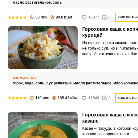
масло растительное,
соль
50 мин
90.8 кКал
16077
0
СМОТРЕТЬ 
Гороховая каша с коп
курицей
Из сухого гороха можно приг
не только суп, но и питатель
кашу. И, как известно, любое
гороховое блюдо гармонируе
копченостями.
ИНГРЕДИЕНТЫ
горох,
вода,
соль,
лук репчатый,
масло растительное,
мясо копчен
110 мин
185.43 кКал
16549
0
СМОТРЕТЬ 
Гороховая каша с мяс
казане
Казан – посуда, в которой кр
хорошо развариваются и