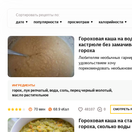
Сортировать рецепты по:
дате
популярности
просмотрам
калорийности
Гороховая каша на во
кастрюле без замачив
гороха
Любителям необычных гарни
удовольствием хочу
порекомендовать необыкнов
рецепт гороховой каши на во
кастрюле без замачивания го
Каша получается аппетитной
ИНГРЕДИЕНТЫ
ароматной.
горох,
лук репчатый,
вода,
соль,
перец черный молотый,
масло растительное
70 мин
68.9 кКал
48107
0
СМОТРЕТЬ 
Гороховая каша на ст
гороха, сколько воды