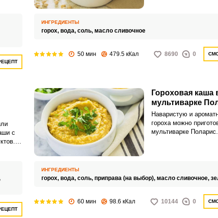
му
рецепт для домашнего
загрузите продукты в
очередности и ждите р
ИНГРЕДИЕНТЫ
горох,
вода,
соль,
масло сливочное
50 мин
479.5 кКал
8690
0
СМО
РЕЦЕПТ
Гороховая каша 
мультиварке По
Наваристую и аромат
гороха можно пригото
или
мультиварке Поларис.
аши с
простой рецепт, с кот
ктов.
справятся даже нович
т
.
ИНГРЕДИЕНТЫ
,
горох,
вода,
соль,
приправа (на выбор),
масло сливочное,
зе
60 мин
98.6 кКал
10144
0
СМО
РЕЦЕПТ