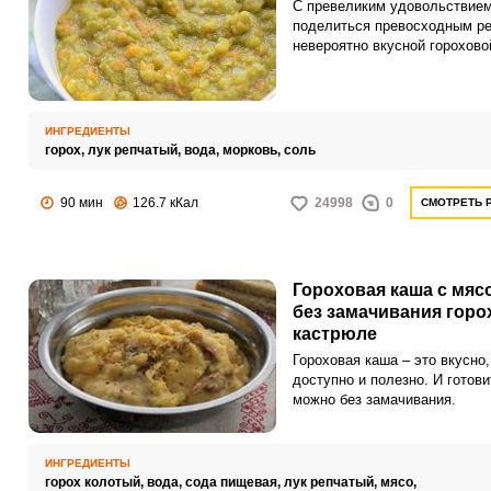
С превеликим удовольствием
поделиться превосходным р
невероятно вкусной горохово
на стакан гороха и указанием
количества воды. Гарнир пол
ароматным и с насыщенным
красивым цветом.
ИНГРЕДИЕНТЫ
горох,
лук репчатый,
вода,
морковь,
соль
90 мин
126.7 кКал
24998
0
СМОТРЕТЬ 
Гороховая каша с мяс
без замачивания горо
кастрюле
Гороховая каша – это вкусно,
доступно и полезно. И готови
можно без замачивания.
ИНГРЕДИЕНТЫ
горох колотый,
вода,
сода пищевая,
лук репчатый,
мясо,