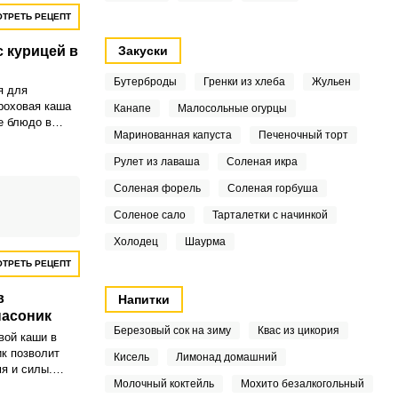
ТРЕТЬ РЕЦЕПТ
с курицей в
Закуски
Бутерброды
Гренки из хлеба
Жульен
я для
роховая каша
Канапе
Малосольные огурцы
е блюдо в
Маринованная капуста
Печеночный торт
мьте
Рулет из лаваша
Соленая икра
Соленая форель
Соленая горбуша
Соленое сало
Тарталетки с начинкой
Холодец
Шаурма
ТРЕТЬ РЕЦЕПТ
в
Напитки
насоник
Березовый сок на зиму
Квас из цикория
вой каши в
к позволит
Кисель
Лимонад домашний
я и силы.
Молочный коктейль
Мохито безалкогольный
 простой