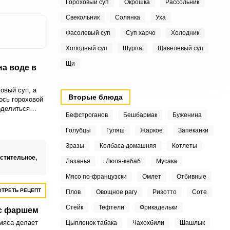
Гороховый суп
Окрошка
Рассольник
Свекольник
Солянка
Уха
Фасолевый суп
Суп харчо
Холодник
Холодный суп
Шурпа
Щавелевый суп
Щи
на воде в
овый суп, а
Вторые блюда
лось гороховой
оделиться
Бефстроганов
Бешбармак
Буженина
роховой каши,
де в
Голубцы
Гуляш
Жаркое
Запеканки
Зразы
Колбаса домашняя
Котлеты
стительное,
Лазанья
Люля-кебаб
Мусака
Мясо по-французски
Омлет
Отбивные
ТРЕТЬ РЕЦЕПТ
Плов
Овощное рагу
Ризотто
Соте
Стейк
Тефтели
Фрикадельки
 с фаршем
мяса делает
Цыпленок табака
Чахохбили
Шашлык