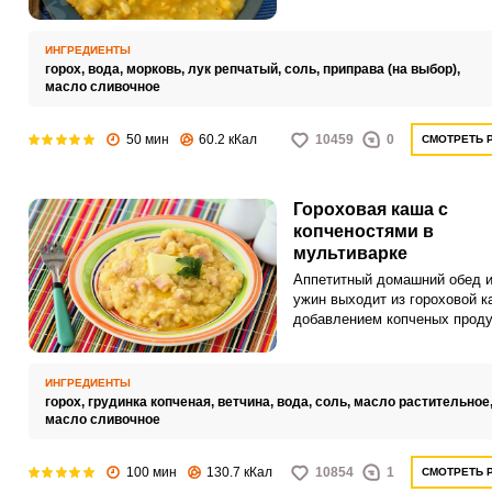
аппетитное блюдо по просто
рецепту и подавайте его к
семейному столу.
ИНГРЕДИЕНТЫ
горох,
вода,
морковь,
лук репчатый,
соль,
приправа (на выбор),
масло сливочное
50 мин
60.2 кКал
10459
0
СМОТРЕТЬ 
Гороховая каша с
копченостями в
мультиварке
Аппетитный домашний обед 
ужин выходит из гороховой к
добавлением копченых проду
Оцените оригинальный рецеп
приготовления в мультиварке
ИНГРЕДИЕНТЫ
горох,
грудинка копченая,
ветчина,
вода,
соль,
масло растительное
масло сливочное
100 мин
130.7 кКал
10854
1
СМОТРЕТЬ 