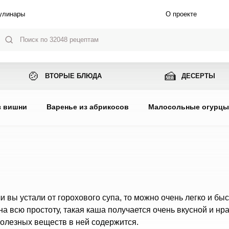
улинары
О проекте
🍲
🍰
ВТОРЫЕ БЛЮДА
ДЕСЕРТЫ
з вишни
Варенье из абрикосов
Малосольные огурц
и вы устали от горохового супа, то можно очень легко и бы
на всю простоту, такая каша получается очень вкусной и нр
полезных веществ в ней содержится.