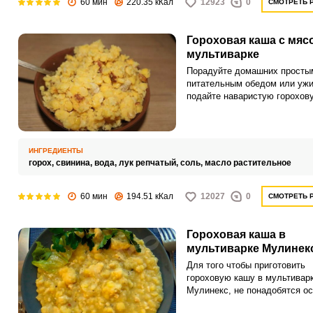
60 мин
220.35 кКал
12923
0
СМОТРЕТЬ 
Гороховая каша с мяс
мультиварке
Порадуйте домашних просты
питательным обедом или ужи
подайте наваристую горохов
с кусочками мяса. Приготовл
мультиварке не отнимет мног
времени.
ИНГРЕДИЕНТЫ
горох,
свинина,
вода,
лук репчатый,
соль,
масло растительное
60 мин
194.51 кКал
12027
0
СМОТРЕТЬ 
Гороховая каша в
мультиварке Мулинек
Для того чтобы приготовить
гороховую кашу в мультивар
Мулинекс, не понадобятся о
кулинарные навыки. Приготов