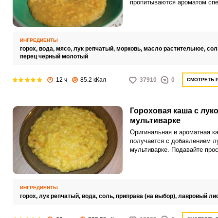
пропитываются ароматом спе
нем также удобно варить го
кашу.
ИНГРЕДИЕНТЫ
горох,
вода,
мясо,
лук репчатый,
морковь,
масло растительное,
сол
перец черный молотый
12 ч
85.2 кКал
37910
0
СМОТРЕТЬ 
Гороховая каша с лук
мультиварке
Оригинальная и ароматная к
получается с добавлением л
мультиварке. Подавайте про
домашнее блюдо с мясом ил
овощами.
ИНГРЕДИЕНТЫ
горох,
лук репчатый,
вода,
соль,
приправа (на выбор),
лавровый ли