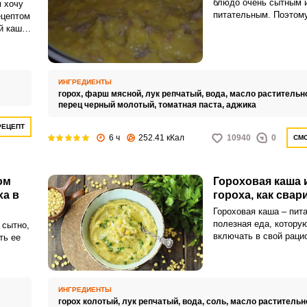
блюдо очень сытным 
 хочу
питательным. Поэтому
ецептом
каша с фаршем стане
й каши
решением для ужина 
учается
ИНГРЕДИЕНТЫ
горох,
фарш мясной,
лук репчатый,
вода,
масло растительн
перец черный молотый,
томатная паста,
аджика
РЕЦЕПТ
6 ч
252.41 кКал
10940
0
СМО
ом
Гороховая каша 
ха в
гороха, как свар
Гороховая каша – пит
полезная еда, котору
 сытно,
включать в свой раци
ть ее
каша обычно на воде 
бульоне.
ИНГРЕДИЕНТЫ
горох колотый,
лук репчатый,
вода,
соль,
масло растительн