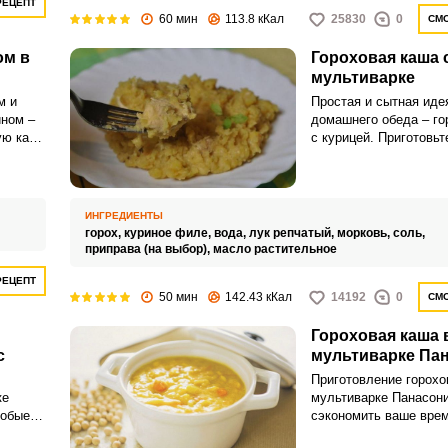
РЕЦЕПТ
60 мин
113.8 кКал
25830
0
СМО
ом в
Гороховая каша 
мультиварке
Запомнить меня
м и
Простая и сытная иде
ном –
домашнего обеда – го
ую кашу
с курицей. Приготовьт
ВХОД
ение в
мультиварке и сэконо
о
свободное время.
ЕЩЕ НЕ ЗАРЕГИСТРИРОВАННЫ?
ИНГРЕДИЕНТЫ
Забыли пароль?
горох,
куриное филе,
вода,
лук репчатый,
морковь,
соль,
приправа (на выбор),
масло растительное
РЕЦЕПТ
50 мин
142.43 кКал
14192
0
СМО
Гороховая каша 
с
мультиварке Па
Приготовление горохо
ке
мультиварке Панасони
собые
сэкономить ваше врем
ьте
Обратите внимание на