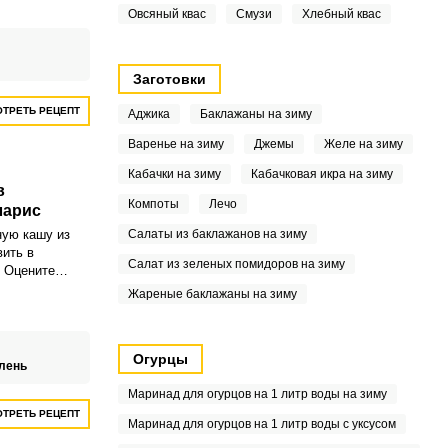
 гарнира,
Овсяный квас
Смузи
Хлебный квас
 нужной
езультат.
Заготовки
ТРЕТЬ РЕЦЕПТ
Аджика
Баклажаны на зиму
Варенье на зиму
Джемы
Желе на зиму
Кабачки на зиму
Кабачковая икра на зиму
в
Компоты
Лечо
ларис
ную кашу из
Салаты из баклажанов на зиму
вить в
Салат из зеленых помидоров на зиму
 Оцените
орым
Жареные баклажаны на зиму
ки.
Огурцы
лень
Маринад для огурцов на 1 литр воды на зиму
ТРЕТЬ РЕЦЕПТ
Маринад для огурцов на 1 литр воды с уксусом