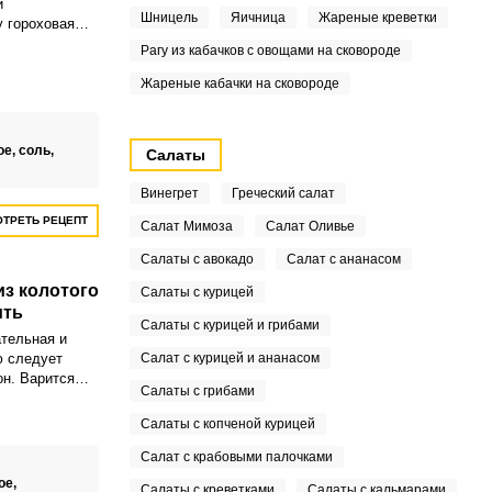
и
Шницель
Яичница
Жареные креветки
 гороховая
т отличным
Рагу из кабачков с овощами на сковороде
на всю семью.
Жареные кабачки на сковороде
ое,
соль,
Салаты
Винегрет
Греческий салат
ТРЕТЬ РЕЦЕПТ
Салат Мимоза
Салат Оливье
Салаты с авокадо
Салат с ананасом
из колотого
Салаты с курицей
ить
Салаты с курицей и грибами
ательная и
ю следует
Салат с курицей и ананасом
он. Варится
Салаты с грибами
или мясном
Салаты с копченой курицей
Салат с крабовыми палочками
ое,
Салаты с креветками
Салаты с кальмарами