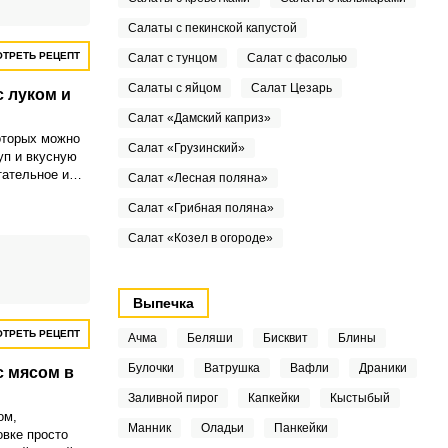
Салаты с пекинской капустой
ТРЕТЬ РЕЦЕПТ
Салат с тунцом
Салат с фасолью
Салаты с яйцом
Салат Цезарь
с луком и
Салат «Дамский каприз»
которых можно
Салат «Грузинский»
уп и вкусную
тательное и
Салат «Лесная поляна»
Салат «Грибная поляна»
Салат «Козел в огороде»
Выпечка
ТРЕТЬ РЕЦЕПТ
Ачма
Беляши
Бисквит
Блины
Булочки
Ватрушка
Вафли
Драники
с мясом в
Заливной пирог
Капкейки
Кыстыбый
ом,
Манник
Оладьи
Панкейки
овке просто