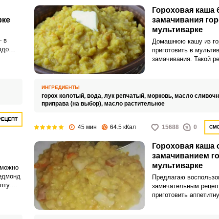
Гороховая каша 
рке
замачивания гор
мультиварке
– в
Домашнюю кашу из го
юдо
приготовить в мультив
по
замачивания. Такой р
значительно ускорит 
процесс.
ИНГРЕДИЕНТЫ
горох колотый,
вода,
лук репчатый,
морковь,
масло сливочн
приправа (на выбор),
масло растительное
РЕЦЕПТ
45 мин
64.5 кКал
15688
0
СМО
Гороховая каша 
замачиванием го
мультиварке
 можно
Редмонд
Предлагаю воспользо
пту.
замечательным рецеп
ать на
приготовить аппетитн
ра к
гороховую кашу в мул
Необыкновенная горо