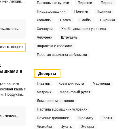
к ней легкий
Пасхальные куличи
Пирожки
Пироги
с получится
н.
Пицца домашняя
Пончики
Пряники
Рогалики
Самса
Слойки
Сырники
ль,
зелень,
Хачапури
Хлеб в домашних условиях
Чебуреки
Штрудель
Шарлотка с яблоками
ТРЕТЬ РЕЦЕПТ
Простая шарлотка с яблоками
с
ышками в
Десерты
Глазурь
Крем для торта
Мармелад
для вашего
роховая каша с
Медовик
Меренговый рулет
и. Продукты
руг с другом и
Домашнее мороженое
мат.
Пастила в домашних условиях
ль,
зелень,
Печенье домашнее
Тирамису
Торты
Чизкейки
Цукаты
Эклеры