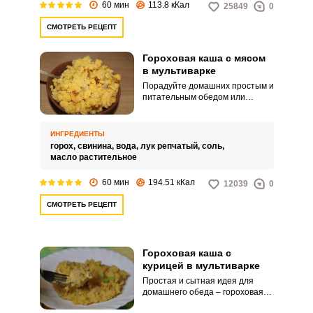
60 мин
113.8 кКал
25849
0
СМОТРЕТЬ РЕЦЕПТ
Гороховая каша с мясом
в мультиварке
Порадуйте домашних простым и
питательным обедом или
ужином – подайте наваристую
гороховую кашу с кусочками
мяса. Приготовление в
ИНГРЕДИЕНТЫ
мультиварке не отнимет много
горох,
свинина,
вода,
лук репчатый,
соль,
времени.
масло растительное
60 мин
194.51 кКал
12039
0
СМОТРЕТЬ РЕЦЕПТ
Гороховая каша с
курицей в мультиварке
Простая и сытная идея для
домашнего обеда – гороховая
каша с курицей. Приготовьте