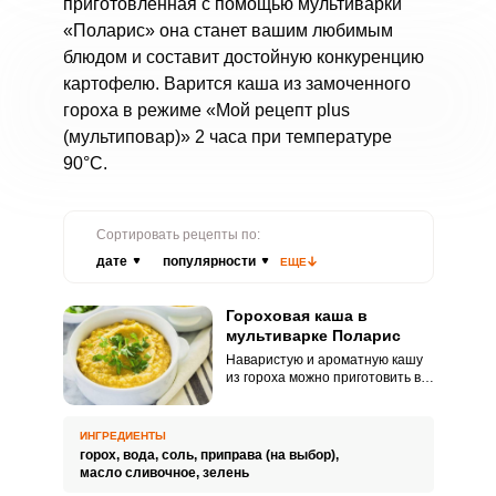
приготовленная с помощью мультиварки
«Поларис» она станет вашим любимым
блюдом и составит достойную конкуренцию
картофелю. Варится каша из замоченного
гороха в режиме «Мой рецепт plus
(мультиповар)» 2 часа при температуре
90°С.
Сортировать рецепты по:
дате
популярности
ЕЩЕ
Гороховая каша в
мультиварке Поларис
Наваристую и ароматную кашу
из гороха можно приготовить в
мультиварке Поларис. Оцените
простой рецепт, с которым
справятся даже новички.
ИНГРЕДИЕНТЫ
горох,
вода,
соль,
приправа (на выбор),
масло сливочное,
зелень