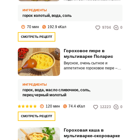
рецептом очень вкусной
гороховой каши,
ИНГРЕДИЕНТЫ
приготовленной в мультиварке.
горох колотый,
вода,
соль
Каша получается нежной, с
однородной консистенцией и
70 мин
192.9 кКал
9704
0
достаточно аппетитной.
СМОТРЕТЬ РЕЦЕПТ
Гороховое пюре в
мультиварке Поларис
Вкусное, очень сытное и
аппетитное гороховое пюре –
это отличное блюдо для всей
семьи. Подавать его можно с
мясом, овощами или подливкой.
ИНГРЕДИЕНТЫ
горох,
вода,
масло сливочное,
соль,
перец черный молотый
120 мин
74.4 кКал
12223
0
СМОТРЕТЬ РЕЦЕПТ
Гороховая каша в
мультиварке-скороварке