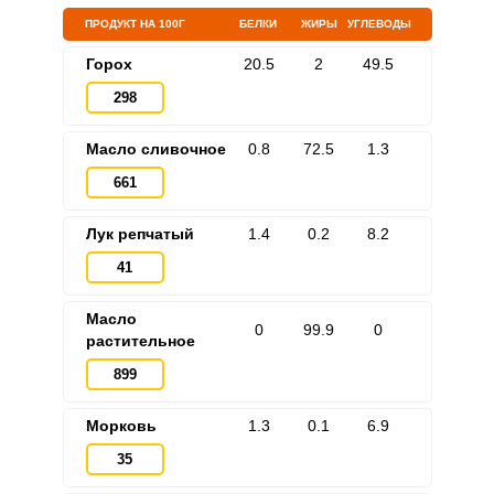
ПРОДУКТ НА 100Г
БЕЛКИ
ЖИРЫ
УГЛЕВОДЫ
Горох
20.5
2
49.5
298
Масло сливочное
0.8
72.5
1.3
661
Лук репчатый
1.4
0.2
8.2
ВХОД НА САЙТ
РЕГИСТРАЦИЯ
41
Войдите
Масло
0
99.9
0
растительное
с помощью социальных сетей:
899
Морковь
1.3
0.1
6.9
или
35