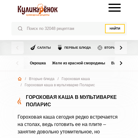
НАЙТИ
🍆
🍵
🍲
САЛАТЫ
ПЕРВЫЕ БЛЮДА
ВТОРЫЕ БЛЮДА
Окрошка
Желе из красной смородины
Варенье из в
/
Вторые блюда
/
Гороховая каша
/
Гороховая каша в мультиварке Поларис
ГОРОХОВАЯ КАША В МУЛЬТИВАРКЕ
ПОЛАРИС
Гороховая каша сегодня редко встречается
на столах, ведь готовить ее на плите –
занятие довольно утомительное, но