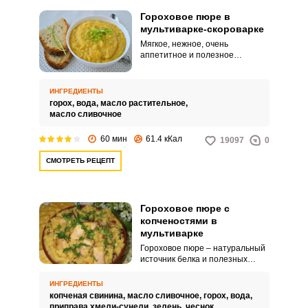
Гороховое пюре в
мультиварке-скороварке
Мягкое, нежное, очень
аппетитное и полезное
гороховое пюре легко и просто
приготовить в мультиварке.
Такое блюдо разнообразит
ИНГРЕДИЕНТЫ
домашнее меню и порадует
горох,
вода,
масло растительное,
родных потрясающим вкусом!
масло сливочное
60 мин
61.4 кКал
19097
0
СМОТРЕТЬ РЕЦЕПТ
Гороховое пюре с
копченостями в
мультиварке
Гороховое пюре – натуральный
источник белка и полезных
микроэлементов. В мультиварке
каша получается очень
ИНГРЕДИЕНТЫ
наваристой и ароматной,
копченая свинина,
масло сливочное,
горох,
вода,
особенно если добавить в нее
приправа хмели-сунели,
зелень,
чеснок,