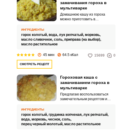
замачивания гороха в
мультиварке
Домашнюю кашу из гороха
можно приготовить в
мультиварке без замачивания.
Такой рецепт значительно
ИНГРЕДИЕНТЫ
ускорит кулинарный процесс.
горох колотый,
вода,
лук репчатый,
морковь,
масло сливочное,
соль,
приправа (на выбор),
масло растительное
45 мин
64.5 кКал
15699
0
СМОТРЕТЬ РЕЦЕПТ
Гороховая каша с
замачиванием гороха в
мультиварке
Предлагаю воспользоваться
замечательным рецептом и
приготовить аппетитную
ароматную гороховую кашу в
ИНГРЕДИЕНТЫ
мультиварке. Необыкновенная
горох колотый,
грудинка копченая,
лук репчатый,
гороховая каша получается
вода,
морковь,
чеснок,
соль,
нежной и сытной.
перец черный молотый,
масло растительное