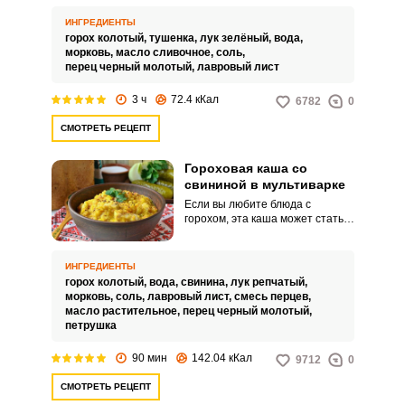
Гороховая каша – отличный
вариант гарнира.
ИНГРЕДИЕНТЫ
горох колотый,
тушенка,
лук зелёный,
вода,
морковь,
масло сливочное,
соль,
перец черный молотый,
лавровый лист
3 ч
72.4 кКал
6782
0
СМОТРЕТЬ РЕЦЕПТ
Гороховая каша со
свининой в мультиварке
Если вы любите блюда с
горохом, эта каша может стать
одним из фаворитов. Все в ней
идеально: мягкий разваренный
горох, нежная свинина,
ИНГРЕДИЕНТЫ
распадающаяся на волокна,
горох колотый,
вода,
свинина,
лук репчатый,
сочная нежная консистенция,
морковь,
соль,
лавровый лист,
смесь перцев,
вкуснейший аромат.
масло растительное,
перец черный молотый,
петрушка
90 мин
142.04 кКал
9712
0
СМОТРЕТЬ РЕЦЕПТ