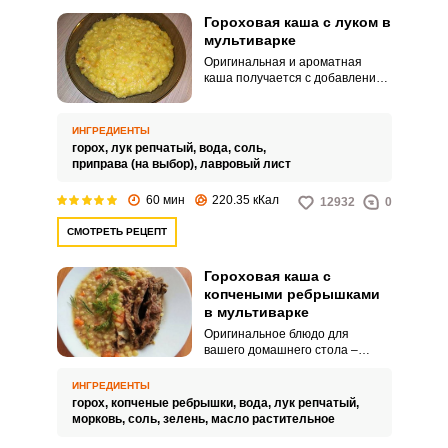
Гороховая каша с луком в
мультиварке
Оригинальная и ароматная
каша получается с добавлением
лука в мультиварке. Подавайте
простое домашнее блюдо с
мясом или овощами.
ИНГРЕДИЕНТЫ
горох,
лук репчатый,
вода,
соль,
приправа (на выбор),
лавровый лист
60 мин
220.35 кКал
12932
0
СМОТРЕТЬ РЕЦЕПТ
Гороховая каша с
копчеными ребрышками
в мультиварке
Оригинальное блюдо для
вашего домашнего стола –
гороховая каша с копчеными
ребрышками. Продукты отлично
ИНГРЕДИЕНТЫ
сочетаются друг с другом и дают
горох,
копченые ребрышки,
вода,
лук репчатый,
яркий вкус и аромат.
морковь,
соль,
зелень,
масло растительное