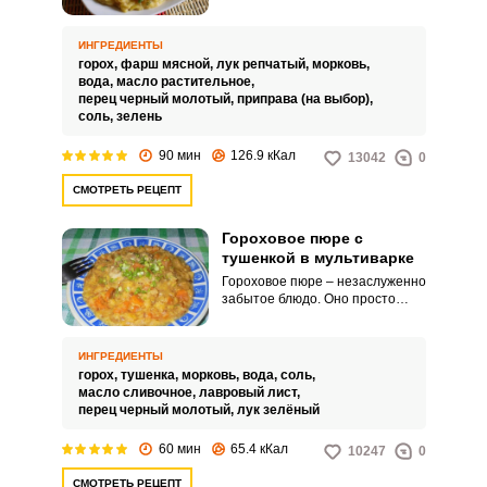
приготовить его именно в
мультиварке, поскольку в чаше
горох не пригорает, не требует
ИНГРЕДИЕНТЫ
постоянного внимания и
горох,
фарш мясной,
лук репчатый,
морковь,
получается всегда удачным.
вода,
масло растительное,
перец черный молотый,
приправа (на выбор),
соль,
зелень
90 мин
126.9 кКал
13042
0
СМОТРЕТЬ РЕЦЕПТ
Гороховое пюре с
тушенкой в мультиварке
Гороховое пюре – незаслуженно
забытое блюдо. Оно просто
готовится, полезно по составу и,
к тому же, весьма бюджетное.
ИНГРЕДИЕНТЫ
горох,
тушенка,
морковь,
вода,
соль,
масло сливочное,
лавровый лист,
перец черный молотый,
лук зелёный
60 мин
65.4 кКал
10247
0
СМОТРЕТЬ РЕЦЕПТ