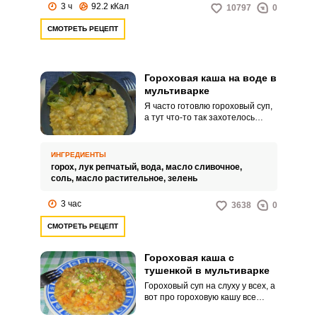
3 ч
92.2 кКал
10797
0
СМОТРЕТЬ РЕЦЕПТ
Гороховая каша на воде в
мультиварке
Я часто готовлю гороховый суп,
а тут что-то так захотелось
гороховой каши. Сегодня хочу
поделиться шикарным
рецептом гороховой каши,
ИНГРЕДИЕНТЫ
приготовленной на воде в
горох,
лук репчатый,
вода,
масло сливочное,
мультиварке.
соль,
масло растительное,
зелень
3 час
3638
0
СМОТРЕТЬ РЕЦЕПТ
Гороховая каша с
тушенкой в мультиварке
Гороховый суп на слуху у всех, а
вот про гороховую кашу все
забывают. А вот и зря!