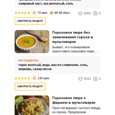
копчености.
лавровый лист,
лук репчатый,
соль
70 мин
88.98 кКал
9802
0
СМОТРЕТЬ РЕЦЕПТ
Гороховое пюре без
замачивания гороха в
мультиварке
Бывает, что планировали
приготовить гороховое пюре, а
замочить горох забыли. Здесь
на помощь придет мультиварка.
ИНГРЕДИЕНТЫ
горох колотый,
вода,
масло сливочное,
соль,
морковь,
сахар-песок
140 мин
9101
0
СМОТРЕТЬ РЕЦЕПТ
Гороховое пюре с
фаршем в мультиварке
Простой вариант сытного блюда
из гороха. Предлагаем