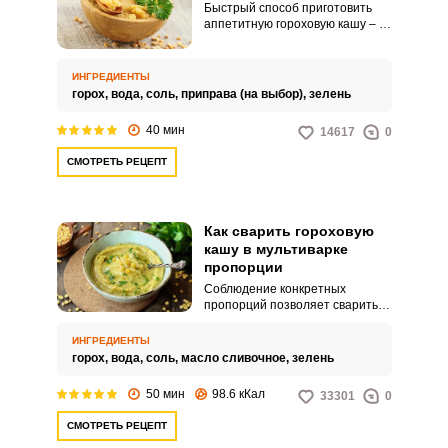
Быстрый способ приготовить
аппетитную гороховую кашу – в
мультиварке-скороварке. Блюдо
выходит ароматным и ярким по
вкусу.
ИНГРЕДИЕНТЫ
горох,
вода,
соль,
приправа (на выбор),
зелень
40 мин
14617
0
СМОТРЕТЬ РЕЦЕПТ
Как сварить гороховую
кашу в мультиварке
пропорции
Соблюдение конкретных
пропорций позволяет сварить
идеальную домашнюю
гороховую кашу. Готовый
ИНГРЕДИЕНТЫ
продукт можно дополнить
горох,
вода,
соль,
масло сливочное,
зелень
любыми специями и подавать в
качестве гарнира к обеду или
50 мин
98.6 кКал
33301
0
ужину.
СМОТРЕТЬ РЕЦЕПТ