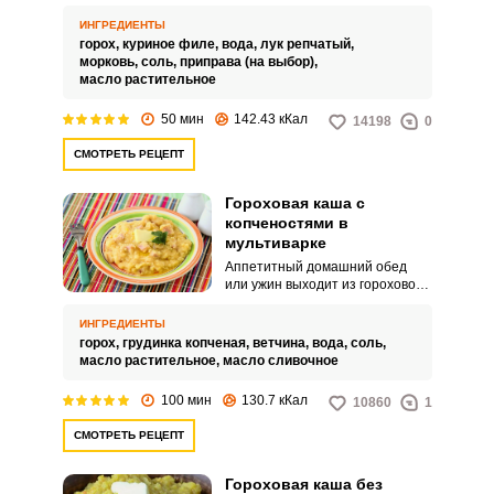
блюдо в мультиварке и
сэкономьте свободное время.
ИНГРЕДИЕНТЫ
горох,
куриное филе,
вода,
лук репчатый,
морковь,
соль,
приправа (на выбор),
масло растительное
50 мин
142.43 кКал
14198
0
СМОТРЕТЬ РЕЦЕПТ
Гороховая каша с
копченостями в
мультиварке
Аппетитный домашний обед
или ужин выходит из гороховой
каши с добавлением копченых
продуктов. Оцените
ИНГРЕДИЕНТЫ
оригинальный рецепт
горох,
грудинка копченая,
ветчина,
вода,
соль,
приготовления в мультиварке.
масло растительное,
масло сливочное
100 мин
130.7 кКал
10860
1
СМОТРЕТЬ РЕЦЕПТ
Гороховая каша без