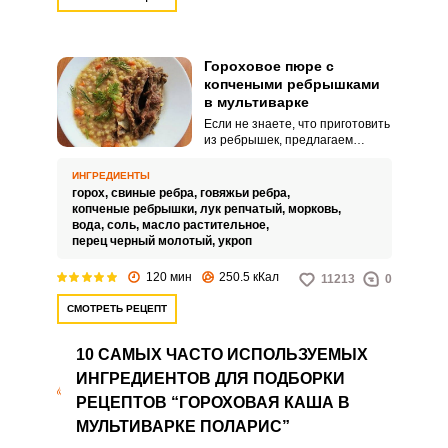
Гороховое пюре с
копчеными ребрышками
в мультиварке
Если не знаете, что приготовить
из ребрышек, предлагаем
сделать с ними гороховое пюре.
Причем ребрышки отлично
ИНГРЕДИЕНТЫ
подходят как сырые, так и
горох,
свиные ребра,
говяжьи ребра,
копченые.
копченые ребрышки,
лук репчатый,
морковь,
вода,
соль,
масло растительное,
перец черный молотый,
укроп
120 мин
250.5 кКал
11213
0
СМОТРЕТЬ РЕЦЕПТ
10 САМЫХ ЧАСТО ИСПОЛЬЗУЕМЫХ
ИНГРЕДИЕНТОВ ДЛЯ ПОДБОРКИ
РЕЦЕПТОВ “ГОРОХОВАЯ КАША В
МУЛЬТИВАРКЕ ПОЛАРИС”