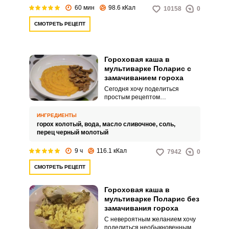
60 мин
98.6 кКал
10158
0
СМОТРЕТЬ РЕЦЕПТ
Гороховая каша в
мультиварке Поларис с
замачиванием гороха
Сегодня хочу поделиться
простым рецептом
необыкновенно вкусной
гороховой каши,
ИНГРЕДИЕНТЫ
приготовленной в мультиварке.
горох колотый,
вода,
масло сливочное,
соль,
Текстура каши получается
перец черный молотый
нежной и однородной.
9 ч
116.1 кКал
7942
0
СМОТРЕТЬ РЕЦЕПТ
Гороховая каша в
мультиварке Поларис без
замачивания гороха
С невероятным желанием хочу
поделиться необыкновенным