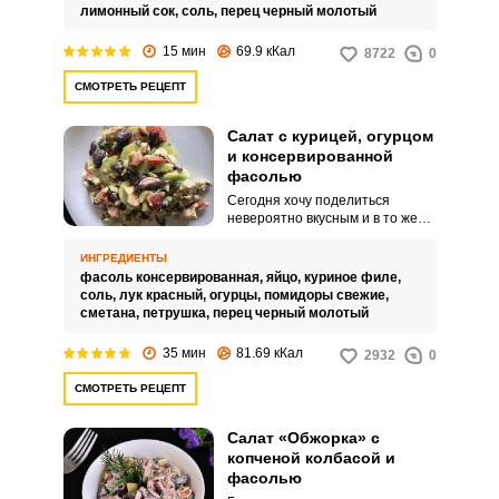
именно оливковым маслом,
лимонный сок,
соль,
перец черный молотый
тогда он приобретает
средиземноморские нотки.
15 мин
69.9 кКал
8722
0
СМОТРЕТЬ РЕЦЕПТ
Салат с курицей, огурцом
и консервированной
фасолью
Сегодня хочу поделиться
невероятно вкусным и в то же
время очень простым рецепт
салата, приготовленного с
ВХОД НА САЙТ
РЕГИСТРАЦИЯ
ИНГРЕДИЕНТЫ
курицей, огурцом и
фасоль консервированная,
яйцо,
куриное филе,
консервированной фасолью.
соль,
лук красный,
огурцы,
помидоры свежие,
Салат получается красивым,
сметана,
петрушка,
перец черный молотый
Войдите
сбалансированным, ярким по
вкусу и сочным.
с помощью социальных сетей:
35 мин
81.69 кКал
2932
0
СМОТРЕТЬ РЕЦЕПТ
или
Салат «Обжорка» с
копченой колбасой и
фасолью