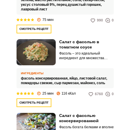
зелень,
масло растительное,
соль,
сахар-песок,
отдельную закуску вместе с
уксус столовый 9%,
перец душистый горошек,
хлебом.
лавровый лист
75 мин
990
0
СМОТРЕТЬ РЕЦЕПТ
Салат с фасолью в
томатном соусе
Фасоль – это идеальный
ингредиент для множества
вкусных салатов. А
консервированный вариант
поможет не только приготовить
ИНГРЕДИЕНТЫ
аппетитное блюдо, но и
фасоль консервированная,
яйцо,
листовой салат,
сэкономить время.
помидоры свежие,
сыр пармезан,
майонез,
соль
25 мин
116 кКал
6760
0
СМОТРЕТЬ РЕЦЕПТ
Салат с фасолью
консервированной
Фасоль богата белками и вполне