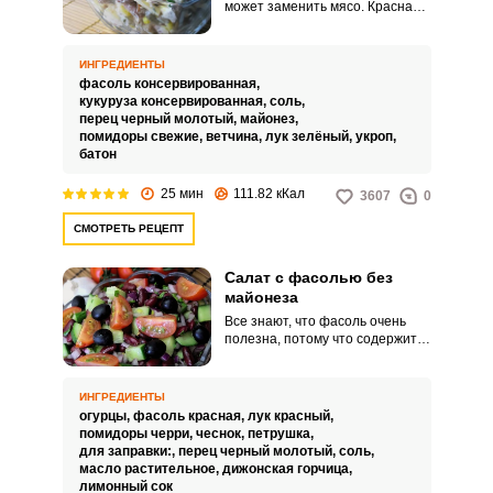
может заменить мясо. Красная
фасоль более плотная и в
салате прекрасно сохраняет
свою форму после
ИНГРЕДИЕНТЫ
перемешивания.
фасоль консервированная,
кукуруза консервированная,
соль,
перец черный молотый,
майонез,
помидоры свежие,
ветчина,
лук зелёный,
укроп,
батон
25 мин
111.82 кКал
3607
0
СМОТРЕТЬ РЕЦЕПТ
Салат с фасолью без
майонеза
Все знают, что фасоль очень
полезна, потому что содержит
большое количество
растительного белка и является
прекрасной заменой мясу. С
ИНГРЕДИЕНТЫ
этой питательной бобовой
огурцы,
фасоль красная,
лук красный,
культурой готовят множество
помидоры черри,
чеснок,
петрушка,
салатов, потому что она
для заправки:,
перец черный молотый,
соль,
превосходно сочетается с
масло растительное,
дижонская горчица,
самыми разнообразными
лимонный сок