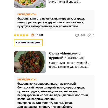
это отличный способ
разнообразить меню и добавить
в рацион полезные продукты.
Делая данный салат, можно
ИНГРЕДИЕНТЫ
экспериментировать с
фасоль,
капуста пекинская,
петрушка,
огурцы,
различными ингредиентами и
помидоры черри,
кукуруза консервированная,
заправками, подстраивая блюдо
кукуруза замороженная,
масло оливковое
под свои вкусы и предпочтения.
15 мин
448
0
СМОТРЕТЬ РЕЦЕПТ
Салат «Мюнхен» с
курицей и фасолью
Салат «Мюнхен» с курицей и
фасолью явно удивит всех
ваших гостей! Ведь блюдо
невероятно сочное и нежное, а
рецепт проще чем кажется.
ИНГРЕДИЕНТЫ
Ингредиенты идеально
фасоль консервированная,
лук красный,
дополняют друг друга и
болгарский перец сладкий,
помидоры,
огурцы,
приводят ваши вкусовые
куриная грудка,
зелень,
для маринования:,
рецепторы в полный восторг!
перец красный молотый,
перец чёрный молотый,
Сохраните рецепт и получите
копченая паприка,
специи,
звание самой талантливой
приправа хмели-сунели,
соевый соус,
хозяйки!Совет по
для заправки:,
специи,
лимонный сок,