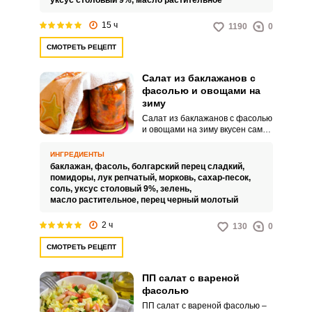
уксус столовый 9%,
масло растительное
15 ч
1190
0
СМОТРЕТЬ РЕЦЕПТ
Салат из баклажанов с
фасолью и овощами на
зиму
Салат из баклажанов с фасолью
и овощами на зиму вкусен сам
по себе и дополнит многие
основные блюда. В этом
ИНГРЕДИЕНТЫ
варианте фасоль заранее
баклажан,
фасоль,
болгарский перец сладкий,
замачиваем.
помидоры,
лук репчатый,
морковь,
сахар-песок,
соль,
уксус столовый 9%,
зелень,
масло растительное,
перец черный молотый
2 ч
130
0
СМОТРЕТЬ РЕЦЕПТ
ПП салат с вареной
фасолью
ПП салат с вареной фасолью –