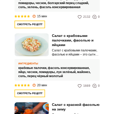
соленым, немного сладким
помидоры,
чеснок,
болгарский перец сладкий,
благодаря овощам.
соль,
зелень,
фасоль консервированная
15 мин
2132
0
СМОТРЕТЬ РЕЦЕПТ
Салат с крабовыми
палочками, фасолью и
яйцами
Салат с крабовыми палочками,
фасолью и яйцами – это сытное
и оригинальное блюдо, которое
удивит вас необычным
ИНГРЕДИЕНТЫ
сочетанием морепродуктов и
крабовые палочки,
фасоль консервированная,
овощей. Нежные крабовые
яйцо,
чеснок,
помидоры,
лук зелёный,
майонез,
палочки, хрустящая фасоль и
соль,
перец чёрный молотый
ароматные яйца создадут
настоящий праздник для ваших
20 мин
1669
0
вкусовых рецепторов.
СМОТРЕТЬ РЕЦЕПТ
Салат с красной фасолью
на зиму