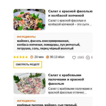
Салат с красной фасолью
и колбасой копченой
Салат с красной фасолью и
колбасой копченой – это сытное
и питательное блюдо, которое
содержит в себе большое
количество белка. Употребив на
ИНГРЕДИЕНТЫ
обед порцию такой закуски, вам
майонез,
фасоль консервированная,
уже не потребуются первые и
колбаса копченая,
помидоры,
лук репчатый,
вторые кушанья, потому как вы
петрушка,
соль,
перец чёрный молотый
будете сыты еще многие часы
после трапезы.
20 мин
90.13 кКал
1985
0
СМОТРЕТЬ РЕЦЕПТ
Салат с крабовыми
палочками и красной
фасолью
Салат с крабовыми палочками и
красной фасолью отлично
впишется в любой рацион
питания. Вкус у салата
ИНГРЕДИЕНТЫ
получается нежным, немного
крабовые палочки,
майонез,
сыр твердый,