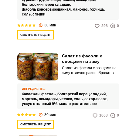
Ингредиенты салата настолько
болгарский перец сладкий,
идеально сочетаются, что
фасоль консервированная,
майонез,
горчица,
приведут в восторг абсолютно
соль,
специи
любого, даже самого
придирчивого!Советы по
30 мин
298
0
приготовлению:Нарезайте
отварную куриную грудку
СМОТРЕТЬ РЕЦЕПТ
поперёк волокон, чтобы она не
теряла форму при
перемешивании и
перекладывании салата.Чтобы
Салат из фасоли с
ускорить сборку салата −
отварите курицу заранее и вам
овощами на зиму
останется все ингредиенты
Салат из фасоли с овощами на
нарезать и перемешать, что
зиму отлично разнообразит ваш
займёт всего 10-15 минут.
домашний стол. Заготовку
можно подавать к столу как
самостоятельную закуску или же
ИНГРЕДИЕНТЫ
использовать в приготовлении
баклажан,
фасоль,
болгарский перец сладкий,
других блюд.
морковь,
помидоры,
чеснок,
соль,
сахар-песок,
уксус столовый 9%,
масло растительное
80 мин
1003
0
СМОТРЕТЬ РЕЦЕПТ