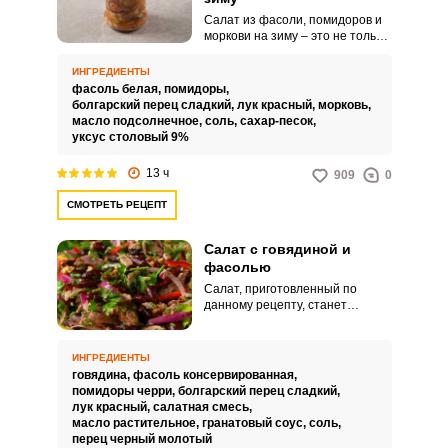
Салат из фасоли, помидоров и
моркови на зиму – это не только
вкусное, но и полезное блюдо,
которое украсит ваш стол в
ИНГРЕДИЕНТЫ
любое время года. Сочная
фасоль белая,
помидоры,
фасоль, спелые помидоры,
болгарский перец сладкий,
лук красный,
морковь,
сахарная морковь и нежные
масло подсолнечное,
соль,
сахар-песок,
специи создают неповторимый
уксус столовый 9%
аромат и вкус этого блюда.
13 ч
909
0
СМОТРЕТЬ РЕЦЕПТ
Салат с говядиной и
фасолью
Салат, приготовленный по
данному рецепту, станет
отличным поводом собраться за
семейным ужином. Также это
блюдо является удачным
ИНГРЕДИЕНТЫ
вариантом для праздничного
говядина,
фасоль консервированная,
застолья.
помидоры черри,
болгарский перец сладкий,
лук красный,
салатная смесь,
масло растительное,
гранатовый соус,
соль,
перец черный молотый