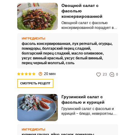
посуду с толстым дном для
Овощной салат с
тушения, она лучше
фасолью
распределяет тепло и
консервированной
уменьшает риск пригорания
продуктов.Не берите для
Овощной салат с фасолью
готовки посуду, которая сделана
консервированной порадует вас
из материалов, которые
аппетитным видом, ярким
реагируют на кислоты,
вкусом и привлекательной
ИНГРЕДИЕНТЫ
содержащиеся в овощах.
подачей. Готовится он за
фасоль консервированная,
лук репчатый,
огурцы,
считанные минуты.
помидоры,
болгарский перец сладкий,
болгарский перец сладкий,
масло оливковое,
уксус винный красный,
уксус белый винный,
перец черный молотый,
соль
20 мин
23
0
СМОТРЕТЬ РЕЦЕПТ
Грузинский салат с
фасолью и курицей
Грузинский салат с фасолью и
курицей − блюдо, невероятный,
нежный вкус которого достоин
не только простого семейного
ужина, но и праздничного,
ИНГРЕДИЕНТЫ
особенно новогоднего стола!
куриная грудка,
яйцо,
чеснок,
помидоры,