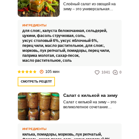
Слоёный салат из овощей на
зиму – это универсальная
заготовка. Этот салат является
отличным блюдом сам по себе,
но также он станет вкусным
ИНГРЕДИЕНТЫ
дополнением в любому виду
для слоя:,
капуста белокочанная,
сельдерей,
мяса или рыбе.
цукини,
фасоль стручковая,
соль,
уксус столовый 6%,
уксус яблочный 6%,
перец чили,
масло растительное,
для слоя:,
морковь,
лук репчатый,
помидоры,
перец чили,
паприка молотая,
сахар-песок,
масло растительное,
соль
105 мин
1041
0
СМОТРЕТЬ РЕЦЕПТ
Салат с килькой на зиму
Салат с килькой на зиму – это
великолепное сочетание
нежного мяса кильки с овощами
и зеленью. Простой в
приготовлении, этот рецепт
станет настоящим украшением
ИНГРЕДИЕНТЫ
вашего стола.
килька,
помидоры,
морковь,
лук репчатый,