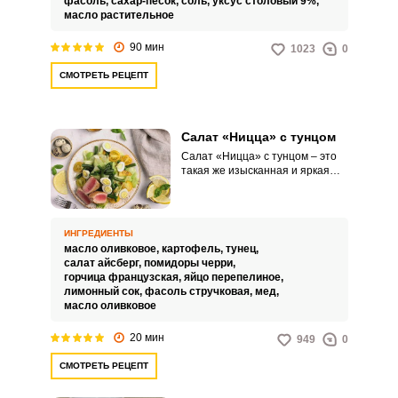
фасоль,
сахар-песок,
соль,
уксус столовый 9%,
масло растительное
90 мин
1023
0
СМОТРЕТЬ РЕЦЕПТ
Салат «Ницца» с тунцом
Салат «Ницца» с тунцом – это
такая же изысканная и яркая
закуска, как одноименный
лазурный берег. Рецепт салата
пользуется огромной
популярностью во всем мире и
ИНГРЕДИЕНТЫ
даже самые дорогие рестораны
масло оливковое,
картофель,
тунец,
предлагают свою
салат айсберг,
помидоры черри,
интерпретацию этого салата.
горчица французская,
яйцо перепелиное,
лимонный сок,
фасоль стручковая,
мед,
масло оливковое
20 мин
949
0
СМОТРЕТЬ РЕЦЕПТ