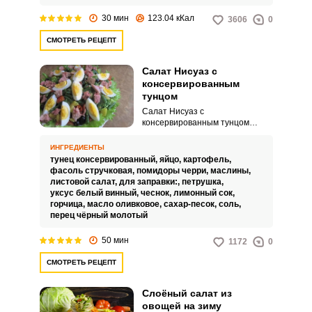
30 мин
123.04 кКал
3606
0
СМОТРЕТЬ РЕЦЕПТ
Салат Нисуаз с
консервированным
тунцом
Салат Нисуаз с
консервированным тунцом
готовится из доступных
ингредиентов, которые
ИНГРЕДИЕНТЫ
найдутся в любом
тунец консервированный,
яйцо,
картофель,
супермаркете. Приготовление
фасоль стручковая,
помидоры черри,
маслины,
яркой закуски не доставит
листовой салат,
для заправки:,
петрушка,
никаких хлопот даже
уксус белый винный,
чеснок,
лимонный сок,
начинающим хозяйкам.
горчица,
масло оливковое,
сахар-песок,
соль,
перец чёрный молотый
50 мин
1172
0
СМОТРЕТЬ РЕЦЕПТ
Слоёный салат из
овощей на зиму