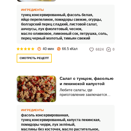
овощной салат с тунцом, яйцом
и фасолью. Блюдо содержит
ИНГРЕДИЕНТЫ
много овощей и зелени,
тунец консервированный,
фасоль белая,
пряностей, заправляется соком
яйцо перепелиное,
помидоры свежие,
огурцы,
лимона и оливковым маслом.
болгарский перец сладкий,
листовой салат,
анчоусы,
лук фиолетовый,
чеснок,
масло оливковое,
лимонный сок,
петрушка,
соль,
перец черный молотый,
тимьян свежий
40 мин
66.5 кКал
6824
0
СМОТРЕТЬ РЕЦЕПТ
Салат с тунцом, фасолью
и пекинской капустой
Любите салаты, где
приготовление заключается
только в нарезании продуктов и
смешивании? Тогда специально
для вас рецепт зеленого салата
ИНГРЕДИЕНТЫ
с тунцом и фасолью,
фасоль консервированная,
помидорами черри и
тунец консервированный,
капуста пекинская,
маслинами. Этот полезный
помидоры черри,
лук зелёный,
салат лучше всего заправлять
маслины без косточек,
масло растительное,