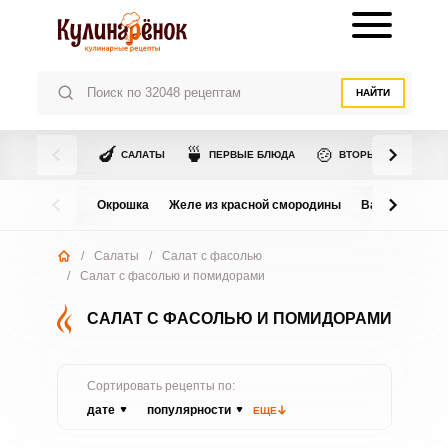
НАЙТИ
🍆
🍵
🍲
САЛАТЫ
ПЕРВЫЕ БЛЮДА
ВТОРЫЕ БЛЮДА
Окрошка
Желе из красной смородины
Варенье из в
/
Салаты
/
Салат с фасолью
/
Салат с фасолью и помидорами
САЛАТ С ФАСОЛЬЮ И ПОМИДОРАМИ
Сортировать рецепты по:
дате
популярности
ЕЩЕ