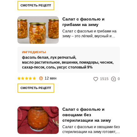
СМОТРЕТЬ РЕЦЕПТ
Салат с фасолью и
грибами на зиму
Салат с фасолью и грибами на
зиму – это лёгкий, вкусный и
простой салат, при
приготовлении которого не
нужна стерилизация! Он удивит
ИНГРЕДИЕНТЫ
вас своим вкусом, ведь фасоль и
фасоль белая,
лук репчатый,
грибы-вешенки – отличное
масло растительное,
вешенки,
помидоры,
чеснок,
сочетание. Самое интересное,
сахар-песок,
соль,
уксус столовый 9%
что этот салат можно
использовать не только как
12 мин
1515
0
самостоятельное блюдо, а ещё
и отличное дополнение к
СМОТРЕТЬ РЕЦЕПТ
другим, например, омлету или
рагу.
Салат с фасолью и
овощами без
стерилизации на зиму
Салат с фасолью и овощами без
стерилизации на зиму готовят,
чтобы иметь запас летних