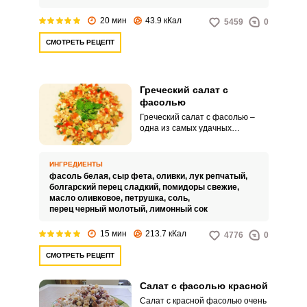
ингредиентами.
20 мин
43.9 кКал
5459
0
СМОТРЕТЬ РЕЦЕПТ
Греческий салат с
фасолью
Греческий салат с фасолью –
одна из самых удачных
вариаций популярного блюда.
Салат богат витаминами и
полезными веществами и
ИНГРЕДИЕНТЫ
отлично подходит как в качестве
фасоль белая,
сыр фета,
оливки,
лук репчатый,
закуски, так и в качестве
болгарский перец сладкий,
помидоры свежие,
самостоятельно блюда на
масло оливковое,
петрушка,
соль,
завтрак или легкий ужин.
перец черный молотый,
лимонный сок
15 мин
213.7 кКал
4776
0
СМОТРЕТЬ РЕЦЕПТ
Салат с фасолью красной
Салат с красной фасолью очень