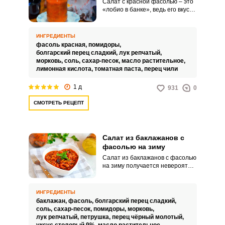
Салат с красной фасолью – это
«лобио в банке», ведь его вкус
так похож на оригинальное
грузинское блюдо! Все любят
этот салат за простоту, а
ИНГРЕДИЕНТЫ
больше всего его любят
фасоль красная,
помидоры,
заядлые огородники, ведь в
болгарский перец сладкий,
лук репчатый,
сезон сбора урожая овощи
морковь,
соль,
сахар-песок,
масло растительное,
иногда просто некуда девать, а
лимонная кислота,
томатная паста,
перец чили
этот салат – сама находка! Все
ингредиенты идеально
1 д
931
0
сочетаются друг с другом, и из
небольшого количества каждого
СМОТРЕТЬ РЕЦЕПТ
составляющего, получается
очень много итогового продукта.
Также фасоль – это пищевой
продукт, который отлично
Салат из баклажанов с
насыщает организм и заменяет
животные белки.
фасолью на зиму
Салат из баклажанов с фасолью
на зиму получается невероятно
аппетитным и выглядит
привлекательно.
Восхитительная консервация
ИНГРЕДИЕНТЫ
готовится достаточно просто
баклажан,
фасоль,
болгарский перец сладкий,
при использовании доступных
соль,
сахар-песок,
помидоры,
морковь,
ингредиентов.
лук репчатый,
петрушка,
перец чёрный молотый,