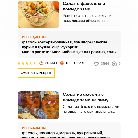
Салат с фасолью и
помидорами
Рецепт салата с фасолью и
помидорами обязательно
пригодится любой хозяйке.
Готовится он просто и быстро,
из знакомых ингредиентов, а
ИНГРЕДИЕНТЫ
получается гармоничным по
фасоль консервированная,
помидоры свежие,
вкусу.
куриная грудка,
сыр,
сухарики,
масло растительное,
майонез,
салат романо,
соль
20 мин
161.9 кКал
2546
0
СМОТРЕТЬ РЕЦЕПТ
Салат из фасоли с
помидорами на зиму
Салат из фасоли с помидорами
на зиму – это оригинальная,
сочная и питательная заготовка
для вашего домашнего стола.
Аппетитный салат можно
ИНГРЕДИЕНТЫ
использовать в качестве
фасоль,
помидоры,
морковь,
лук репчатый,
гарнира или подавать как