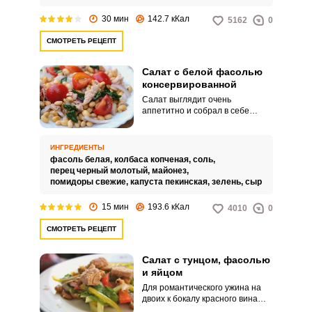
30 мин
142.7 кКал
5162
0
СМОТРЕТЬ РЕЦЕПТ
Салат с белой фасолью
консервированной
Салат выглядит очень
аппетитно и собрал в себе
множество красок и витаминов.
Сытный и сочный, он относится
к салатам на скорую руку, так как
ИНГРЕДИЕНТЫ
не требует сложных действий.
фасоль белая,
колбаса копченая,
соль,
перец черный молотый,
майонез,
помидоры свежие,
капуста пекинская,
зелень,
сыр
15 мин
193.6 кКал
4010
0
СМОТРЕТЬ РЕЦЕПТ
Салат с тунцом, фасолью
и яйцом
Для романтического ужина на
двоих к бокалу красного вина
отлично подойдет французский