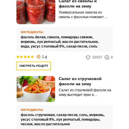
Салат из свеклы и
фасоли на зиму
Универсальная закатка из
свеклы с фасолью поможет
сэкономить время на
приготовлении борща зимой,
если домочадцы неожиданно
ИНГРЕДИЕНТЫ
вернулись домой, а в
фасоль белая,
свекла,
помидоры свежие,
холодильнике пусто. Для этого
морковь,
лук репчатый,
масло растительное,
нужно с лета приготовить салат
вода,
уксус столовый 9%,
сахар-песок,
соль
из отваренной фасоли и свеклы,
правильно закатать и охладить,
1 д
32557
0
чтобы банки сохранились на всю
зиму.
СМОТРЕТЬ РЕЦЕПТ
Салат из стручковой
фасоли на зиму
Салат из стручковой фасоли на
зиму выглядит ярко и
аппетитно. Зимняя заготовка
разнообразит повседневное
меню.
ИНГРЕДИЕНТЫ
фасоль стручковая,
сахар-песок,
соль,
морковь,
уксус столовый 9%,
лук репчатый,
помидоры,
чеснок,
масло растительное