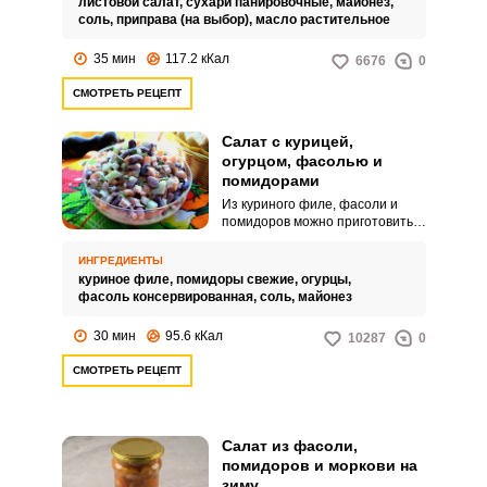
листовой салат,
сухари панировочные,
майонез,
соль,
приправа (на выбор),
масло растительное
35 мин
117.2 кКал
6676
0
СМОТРЕТЬ РЕЦЕПТ
Салат с курицей,
огурцом, фасолью и
помидорами
Из куриного филе, фасоли и
помидоров можно приготовить
быструю и питательную закуску.
Блюдо разнообразит ваш
ИНГРЕДИЕНТЫ
обеденный стол и порадует
куриное филе,
помидоры свежие,
огурцы,
домашних своим насыщенным
фасоль консервированная,
соль,
майонез
вкусом.
30 мин
95.6 кКал
10287
0
СМОТРЕТЬ РЕЦЕПТ
Салат из фасоли,
помидоров и моркови на
зиму