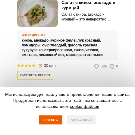
Салат с киноа, авокадо и
курицей
Салат с киноа, авокадо и
курицей – это невероятно
вкусная, аппетитная и
питательная кулинарная идея
для вашего домашнего стола
ИНГРЕДИЕНТЫ
или праздника. Кроме того,
киноа,
авокадо,
куриное филе,
лук красный,
такая закуска порадует своими
помидоры,
сыр твердый,
фасоль красная,
питательными свойствами.
кукуруза консервированная,
кинза,
чеснок,
сметана,
лимонный сок,
масло растительное
30 мин
386
0
СМОТРЕТЬ РЕЦЕПТ
10 САМЫХ ЧАСТО ИСПОЛЬЗУЕМЫХ
Мы используем для наилучшего представления нашего сайта.
ИНГРЕДИЕНТОВ ДЛЯ ПОДБОРКИ
Продолжая использовать этот сайт, вы соглашаетесь с
РЕЦЕПТОВ “САЛАТ С ФАСОЛЬЮ И
использованием
cookie-файлов
ПОМИДОРАМИ”
ПРИНЯТЬ
ОТКАЗАТЬСЯ
ПРОДУКТ НА 100Г
БЕЛКИ
ЖИРЫ
УГЛЕВОДЫ
Масло