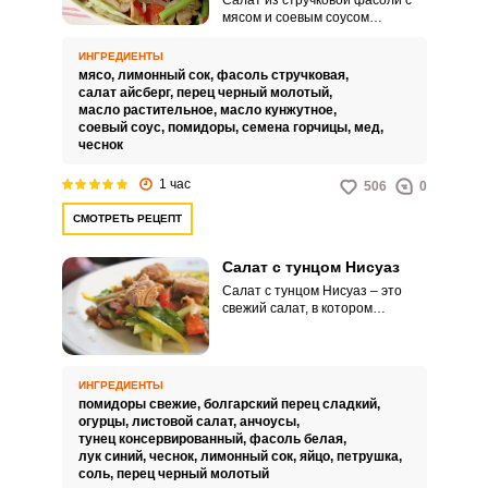
Салат из стручковой фасоли с
мясом и соевым соусом
представляет собой не только
сытную закуску, но и заменит
ИНГРЕДИЕНТЫ
полноценный прием пищи.
мясо,
лимонный сок,
фасоль стручковая,
Приготовление яркого салата не
салат айсберг,
перец черный молотый,
доставит особых хлопот.
масло растительное,
масло кунжутное,
соевый соус,
помидоры,
семена горчицы,
мед,
чеснок
1 час
506
0
СМОТРЕТЬ РЕЦЕПТ
Салат с тунцом Нисуаз
Салат с тунцом Нисуаз – это
свежий салат, в котором
идеально сочетается целая
радуга вкусов свежих овощей и
рыбы. Яркая цветовая гамма
этого по–настоящему летнего,
ИНГРЕДИЕНТЫ
средиземноморского салата не
помидоры свежие,
болгарский перец сладкий,
может оставить вас
огурцы,
листовой салат,
анчоусы,
равнодушным и не вызвать
тунец консервированный,
фасоль белая,
аппетит.
лук синий,
чеснок,
лимонный сок,
яйцо,
петрушка,
соль,
перец черный молотый