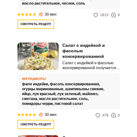
ингредиентам:В качестве
масло растительное,
чеснок,
соль
зелени рекомендую
использовать классический
30 мин
1815
0
вариант: укроп, петрушка и
перья зелёного лука.
СМОТРЕТЬ РЕЦЕПТ
Салат с индейкой и
фасолью
консервированной
Салат с индейкой и фасолью
консервированной получается
невероятно вкусным, сочным и
питательным. Такой кулинарный
ИНГРЕДИЕНТЫ
вариант подойдет для
филе индейки,
фасоль консервированная,
оригинального домашнего
огурцы маринованные,
шампиньоны свежие,
обеда, ужина или праздничного
яйцо,
лук красный,
лук зеленый,
майонез,
стола.
сметана,
масло растительное,
соль,
помидоры черри,
листовой салат
30 мин
478
0
СМОТРЕТЬ РЕЦЕПТ