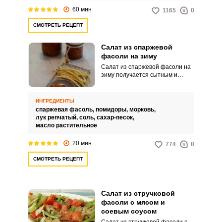
60 мин
1165
0
СМОТРЕТЬ РЕЦЕПТ
Салат из спаржевой
фасоли на зиму
Салат из спаржевой фасоли на
зиму получается сытным и
насыщенным по вкусовой гамме.
Подойдет в качестве холодной
закуски.
ИНГРЕДИЕНТЫ
спаржевая фасоль,
помидоры,
морковь,
лук репчатый,
соль,
сахар-песок,
масло растительное
20 мин
774
0
СМОТРЕТЬ РЕЦЕПТ
Салат из стручковой
фасоли с мясом и
соевым соусом