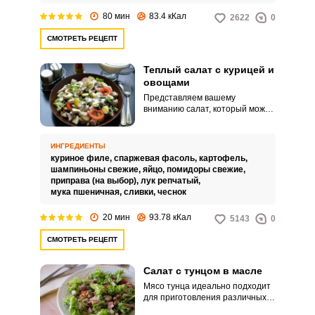
80 мин
83.4 кКал
2622
0
СМОТРЕТЬ РЕЦЕПТ
Теплый салат с курицей и
овощами
Представляем вашему
вниманию салат, который можно
подавать к столу не только в
качестве закуски, но и в качестве
гарнира. Несмотря на то, что
ИНГРЕДИЕНТЫ
ингредиенты салата
куриное филе,
спаржевая фасоль,
картофель,
подверглись тепловой
шампиньоны свежие,
яйцо,
помидоры свежие,
обработке, блюдо отличается
приправа (на выбор),
лук репчатый,
полезными свойствами.
мука пшеничная,
сливки,
чеснок
20 мин
93.78 кКал
5143
0
СМОТРЕТЬ РЕЦЕПТ
Салат с тунцом в масле
Мясо тунца идеально подходит
для приготовления различных
салатов. Салат с тунцом в масле