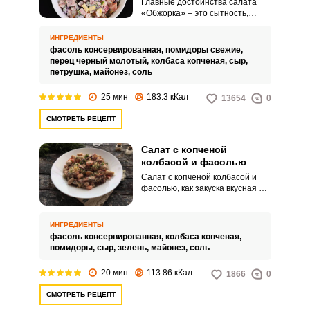
Главные достоинства салата
«Обжорка» – это сытность,
аппетитный вид и доступность.
Блюдо, которое можно
ИНГРЕДИЕНТЫ
приготовить просто так без
фасоль консервированная,
помидоры свежие,
повода и наесться до отвала.
перец черный молотый,
колбаса копченая,
сыр,
Запомнить меня
петрушка,
майонез,
соль
25 мин
183.3 кКал
ВХОД
13654
0
СМОТРЕТЬ РЕЦЕПТ
ЕЩЕ НЕ ЗАРЕГИСТРИРОВАННЫ?
Салат с копченой
Забыли пароль?
колбасой и фасолью
Салат с копченой колбасой и
фасолью, как закуска вкусная и
сытная, можно приготовить в
разных вариантах, меняя набор
дополнительных ингредиентов.
ИНГРЕДИЕНТЫ
В этом рецепте дополним такой
фасоль консервированная,
колбаса копченая,
салат помидорами с сыром и
помидоры,
сыр,
зелень,
майонез,
соль
зеленью.
20 мин
113.86 кКал
1866
0
СМОТРЕТЬ РЕЦЕПТ