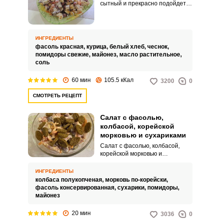
сытный и прекрасно подойдет
для обеда или ужина. Блюдо
годится как для праздничного
стола, так и будничного.
ИНГРЕДИЕНТЫ
фасоль красная,
курица,
белый хлеб,
чеснок,
помидоры свежие,
майонез,
масло растительное,
соль
60 мин
105.5 кКал
3200
0
СМОТРЕТЬ РЕЦЕПТ
Салат с фасолью,
колбасой, корейской
морковью и сухариками
Салат с фасолью, колбасой,
корейской морковью и
сухариками отличается
насыщенным вкусом,
ИНГРЕДИЕНТЫ
невероятной сочностью и
колбаса полукопченая,
морковь по-корейски,
привлекательным внешним
фасоль консервированная,
сухарики,
помидоры,
видом. Такой салат готовится
майонез
очень быстр и легко.
20 мин
3036
0