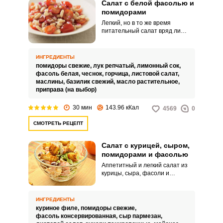
Салат с белой фасолью и
помидорами
Легкий, но в то же время
питательный салат вряд ли
оставит равнодушными тех, кто
тщательно следит за фигурой и
следует принципам правильного
ИНГРЕДИЕНТЫ
питания. Огромное количество
помидоры свежие,
лук репчатый,
лимонный сок,
полезных микроэлементов и
фасоль белая,
чеснок,
горчица,
листовой салат,
витаминов – далеко не
маслины,
базилик свежий,
масло растительное,
единственное достоинство
приправа (на выбор)
салата.
30 мин
143.96 кКал
4569
0
СМОТРЕТЬ РЕЦЕПТ
Салат с курицей, сыром,
помидорами и фасолью
Аппетитный и легкий салат из
курицы, сыра, фасоли и
помидоров можно подавать к
обеду. Питательная закуска
украсит ваш стол и дополнит
ИНГРЕДИЕНТЫ
другие горячие блюда.
куриное филе,
помидоры свежие,
фасоль консервированная,
сыр пармезан,