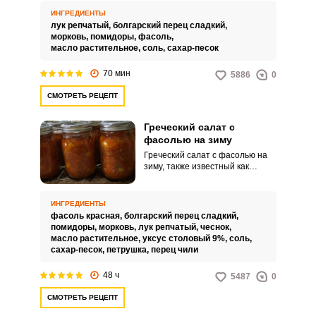
витаминов на зиму, когда свежие
ИНГРЕДИЕНТЫ
овощи и зелень становятся
лук репчатый,
болгарский перец сладкий,
менее доступными. Такой салат
морковь,
помидоры,
фасоль,
можно хранить в холодильнике
масло растительное,
соль,
сахар-песок
или в прохладном месте и
наслаждаться им в любое время
70 мин
5886
0
года.
СМОТРЕТЬ РЕЦЕПТ
Греческий салат с
фасолью на зиму
Греческий салат с фасолью на
зиму, также известный как
греческая закуска – это
интересный способ приготовить
фасоль, превратив ее в
ИНГРЕДИЕНТЫ
заготовку, которую можно
фасоль красная,
болгарский перец сладкий,
использовать в любое время,
помидоры,
морковь,
лук репчатый,
чеснок,
достаточно просто открыть
масло растительное,
уксус столовый 9%,
соль,
банку. Такую заготовку можно
сахар-песок,
петрушка,
перец чили
использовать как
самостоятельное блюдо, так и в
48 ч
5487
0
качестве компонента для более
сложных блюд типа супов или
СМОТРЕТЬ РЕЦЕПТ
жаркого.Советы по процессу
приготовления:Используйте