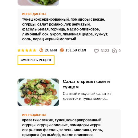
станет отличным дополнением
основного блюда, а может
использоваться и в качестве
ИНГРЕДИЕНТЫ
самостоятельного, легкого, в
тунец консервированный,
помидоры свежие,
меру калорийного блюда.
огурцы,
салат романо,
лук репчатый,
фасоль белая,
горчица,
масло оливковое,
лимонный сок,
укроп,
лимонная цедра,
кунжут,
соль,
перец черный молотый
20 мин
151.69 кКал
3123
0
СМОТРЕТЬ РЕЦЕПТ
Салат с креветками и
тунцом
Сытный и вкусный салат из
креветок и тунца можно
приготовить для обеда или
ужина. Морепродукты
дополняются овощами и свежей
ИНГРЕДИЕНТЫ
зеленью.
креветки свежие,
тунец консервированный,
огурцы,
огурцы соленые,
помидоры черри,
спаржевая фасоль,
зелень,
маслины,
соль,
приправа (на выбор),
масло оливковое