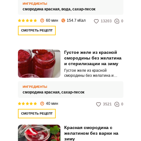
раздавливаются, к ним
ИНГРЕДИЕНТЫ
добавляется сахар и всё
смородина красная,
вода,
сахар-песок
готовится ещё 3-5 минут.
60 мин
154.7 кКал
13203
0
СМОТРЕТЬ РЕЦЕПТ
Густое желе из красной
смородины без желатина
и стерилизации на зиму
Густое желе из красной
смородины без желатина и
стерилизации на зиму – это
настоящее удовольствие для
ИНГРЕДИЕНТЫ
ценителей домашних заготовок.
смородина красная,
сахар-песок
Фруктово-ягодная консистенция
этого желе буквально тает во
40 мин
3521
0
рту, оставляя яркий и
насыщенный вкус.
СМОТРЕТЬ РЕЦЕПТ
Красная смородина с
желатином без варки на
зиму