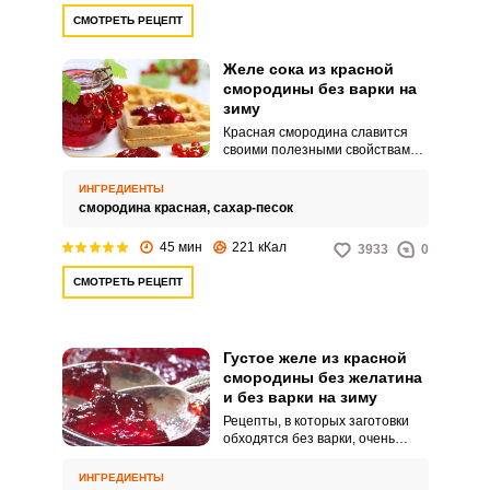
СМОТРЕТЬ РЕЦЕПТ
Желе сока из красной
смородины без варки на
зиму
Красная смородина славится
своими полезными свойствами,
характерной кислинкой и
удивительным цветом. Из этой
ИНГРЕДИЕНТЫ
чудесной ягоды можно
смородина красная,
сахар-песок
приготовить совершенно
потрясающее желе, а мы хотим
45 мин
221 кКал
3933
0
предоставить вам несколько
рецептов.Это желе готовится из
СМОТРЕТЬ РЕЦЕПТ
сока красной смородины
простым способом, без варки.
Густое желе из красной
смородины без желатина
и без варки на зиму
Рецепты, в которых заготовки
обходятся без варки, очень
нравятся хозяйкам. Готовить
запасы на зиму – очень
ИНГРЕДИЕНТЫ