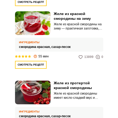
СМОТРЕТЬ РЕЦЕПТ
через сито и потом варится 5
минут.
Желе из красной
смородины на зиму
Желе из красной смородины на
зиму — практичная заготовка,
сохраняющая полезные
свойства и вкус ягод. Выбирайте
спелые плотные ягоды без
ИНГРЕДИЕНТЫ
механических повреждений и
смородина красная,
сахар-песок
признаков порчи; слегка
недозрелые добавляют
55 мин
13899
0
кислотности, перезревшие
могут ухудшать прозрачность
СМОТРЕТЬ РЕЦЕПТ
готового блюда. Желе из
красной смородины на зиму -
простой рецептЖеле из красной
смородины, приготовленное по
Желе из протертой
этому рецепту, получается
очень густым, ярким и вкусным.
красной смородины
Желе из красной смородины
имеет кисло-сладкий вкус и
получается ароматным. Много
времени его приготовление не
займет, никаких сложных
ИНГРЕДИЕНТЫ
манипуляций не потребуется.
смородина красная,
сахар-песок