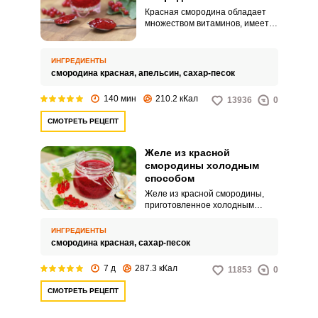
Красная смородина обладает
множеством витаминов, имеет
насыщенный вкус и цвет, ее
используют для приготовления
желе, джемов, соусов, ей
ИНГРЕДИЕНТЫ
украшают блюда. Желе из
смородина красная,
апельсин,
сахар-песок
красной смородины имеет
насыщенный вкус и яркий цвет.
140 мин
210.2 кКал
13936
0
СМОТРЕТЬ РЕЦЕПТ
Желе из красной
смородины холодным
способом
Желе из красной смородины,
приготовленное холодным
способом, ‑ очень полезное
лакомство, хранящее вкус и все
ИНГРЕДИЕНТЫ
полезные свойства свежих ягод.
смородина красная,
сахар-песок
Это максимально щадящий
способ заготовки, хранение
7 д
287.3 кКал
11853
0
обеспечивается за счет
большого количества сахара.
СМОТРЕТЬ РЕЦЕПТ