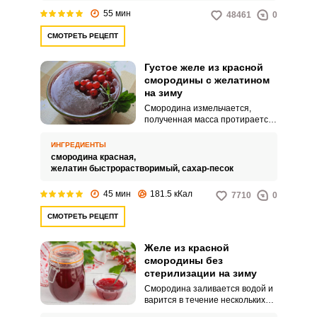
Яркий рубиновый цвет и
55 мин
48461
0
концентрированный аромат
делают продукт желанным на
СМОТРЕТЬ РЕЦЕПТ
праздничном столе и в
повседневной кухне.К промытой
смородине добавляется вода,
Густое желе из красной
всё доводится до кипения и
смородины с желатином
варится 5 минут.
на зиму
Смородина измельчается,
полученная масса протирается
через сито и к ней добавляется
сахар с желатином. Спустя 15
ИНГРЕДИЕНТЫ
минут всё отправляется на
смородина красная,
огонь, доводится до кипения и
желатин быстрорастворимый,
сахар-песок
раскладывается по стерильным
банкам.
45 мин
181.5 кКал
7710
0
СМОТРЕТЬ РЕЦЕПТ
Желе из красной
смородины без
стерилизации на зиму
Смородина заливается водой и
варится в течение нескольких
минут. Затем ягоды