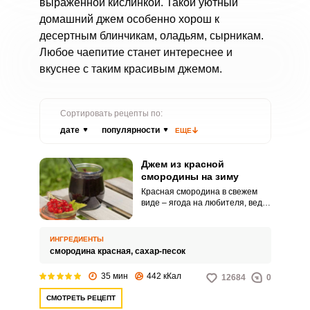
выраженной кислинкой. Такой уютный
домашний джем особенно хорош к
десертным блинчикам, оладьям, сырникам.
Любое чаепитие станет интереснее и
вкуснее с таким красивым джемом.
Сортировать рецепты по:
дате
популярности
ЕЩЕ
Джем из красной
смородины на зиму
Красная смородина в свежем
виде – ягода на любителя, ведь
она довольно кислая и содержит
ощутимые косточки. Но в виде
джема она совершенно
ИНГРЕДИЕНТЫ
преображается.
смородина красная,
сахар-песок
35 мин
442 кКал
12684
0
СМОТРЕТЬ РЕЦЕПТ