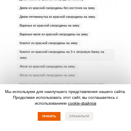
Джем из красной смородины без косточек на зиму
Джем-пятиминутка из красной смородины на зиму
Варенье из красной смородины на зиму
Варенье-желе из красной смородины на зиму
Компот из красной смородины на зиму
Компот из красной смородины на 3-х литровую банку на
зиму
Желе из красной смородины на зиму
Желе из красной смородины на зиму
Компот из красной смородины без стерилизации на зиму
Мы используем для наилучшего представления нашего сайта.
Желе из красной смородины без стерилизации на зиму
Продолжая использовать этот сайт, вы соглашаетесь с
Варенье-пятиминутка из красной смородины на зиму
использованием
cookie-файлов
ПРИНЯТЬ
ОТКАЗАТЬСЯ
НАШИ КУЛИНАРЫ