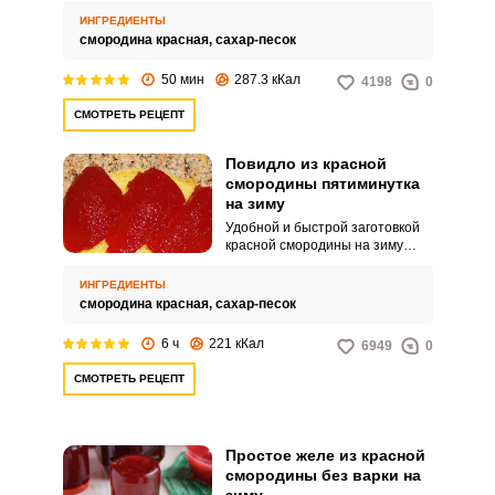
и быстрое в приготовлении.
ИНГРЕДИЕНТЫ
смородина красная,
сахар-песок
50 мин
287.3 кКал
4198
0
СМОТРЕТЬ РЕЦЕПТ
Повидло из красной
смородины пятиминутка
на зиму
Удобной и быстрой заготовкой
красной смородины на зиму
будет повидло. Многие
называют такое повидло
ИНГРЕДИЕНТЫ
смородиновым желе, но это
смородина красная,
сахар-песок
неверно, так как желе готовится
с добавлением различных
6 ч
221 кКал
6949
0
желирующих ингредиентов, а
красная смородина богата
СМОТРЕТЬ РЕЦЕПТ
пектином и застывает даже без
длительной варки, но это самой
сути заготовки не меняет.
Простое желе из красной
смородины без варки на