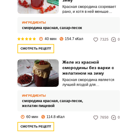
зиму
Красная смородина созревает
рано, и хотя в ней меньше
полезных веществ, чем в черной
смородине, но из-за приятной
ИНГРЕДИЕНТЫ
кислинки и высокого содержания
смородина красная,
сахар-песок
пектина, многие заготавливают
смородиновое желе без варки.
40 мин
154.7 кКал
7325
0
Желе имеет густую текстуру и
хорошо хранится в холодном
СМОТРЕТЬ РЕЦЕПТ
месте в течение нескольких
месяцев.
Желе из красной
смородины без варки с
желатином на зиму
Красная смородина является
лучшей ягодой для
приготовления на зиму
смородинового желе, так как она
ИНГРЕДИЕНТЫ
содержит много натурального
смородина красная,
сахар-песок,
пектина. При заготовке такого
желатин пищевой
десерта из приобретенной на
рынке ягоды, или когда вам
60 мин
114.8 кКал
7650
0
неизвестны желирующие
свойства смородины (есть сорта
СМОТРЕТЬ РЕЦЕПТ
с малым количеством пектина),
желе лучше приготовить с