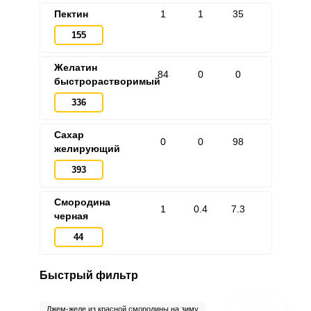
Пектин
1
1
35
155
Желатин
84
0
0
быстрорастворимый
336
Сахар
0
0
98
желирующий
393
Смородина
1
0.4
7.3
черная
44
Быстрый фильтр
Джем-желе из красной смородины на зиму