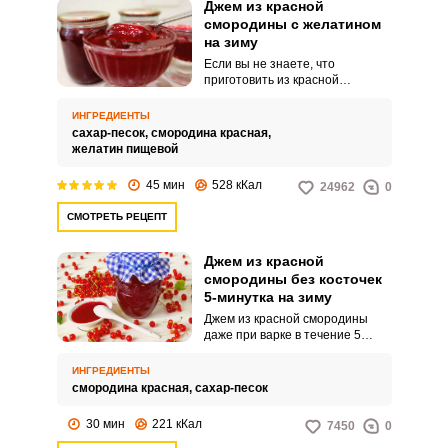
Джем из красной
смородины с желатином
на зиму
Если вы не знаете, что
приготовить из красной
смородины на зиму,
настоятельно рекомендую
ИНГРЕДИЕНТЫ
сварить джем с желатином.
сахар-песок,
смородина красная,
Рецепт вкусного джема простой
желатин пищевой
до неприличия, а в результате
получается вкусное лакомство,
45 мин
528 кКал
24962
0
богатое большим количеством
полезных витаминов.
СМОТРЕТЬ РЕЦЕПТ
Джем из красной
смородины без косточек
5-минутка на зиму
Джем из красной смородины
даже при варке в течение 5
минут, получается достаточно
густым, за счет содержания в
ИНГРЕДИЕНТЫ
этой ягоде большого количества
смородина красная,
сахар-песок
пектина. Принцип
приготовления джема простой:
30 мин
221 кКал
7450
0
сначала смородина доводится
до кипения, затем перетирается