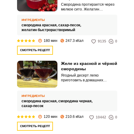
Смородина протирается через
мелкое сито. Желатин
растворяется в воде, после чего
смешивается с частью сока от
ИНГРЕДИЕНТЫ
смородины и варится пару
смородина красная,
сахар-песок,
минут до растворения.
желатин быстрорастворимый
180 мин
247.3 кКал
9135
0
СМОТРЕТЬ РЕЦЕПТ
Желе из красной и чёрной
смородины
Ягодный десерт легко
приготовить в домашних
условиях. Желе из красной и
чёрной смородины можно
подавать к чаю, добавлять в
ИНГРЕДИЕНТЫ
мороженное или творог.
смородина красная,
смородина черная,
сахар-песок
120 мин
210.6 кКал
10442
0
СМОТРЕТЬ РЕЦЕПТ