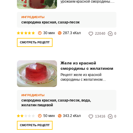
урожаем красной смородины.
Желе из красной смородины
пятиминутка в этом случае –
лучший выход.
ИНГРЕДИЕНТЫ
смородина красная,
сахар-песок
30 мин
287.3 кКал
22040
0
СМОТРЕТЬ РЕЦЕПТ
Желе из красной
смородины с желатином
Рецепт желе из красной
смородины с желатином
нравится многим хозяйкам, так
как, во-первых, есть куда
использовать ягоды красной
ИНГРЕДИЕНТЫ
смородины, а во-вторых,
смородина красная,
сахар-песок,
вода,
готовится желе быстро и
желатин пищевой
просто, а получается таким
вкусным, что пальчики
50 мин
343.2 кКал
13416
0
оближешь.
СМОТРЕТЬ РЕЦЕПТ