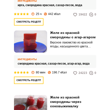
ИНГРЕДИЕНТЫ
ирга,
смородина красная,
сахар-песок,
вода
25 ч
442 кКал
19422
0
СМОТРЕТЬ РЕЦЕПТ
Желе из красной
смородины с агар-агаром
Вкусное лакомство из красной
ягоды, насыщенного цвета
прекрасно дополнит и
разнообразит ваши десерты и
напомнит тёплые летние дни.
ИНГРЕДИЕНТЫ
Приготовления с агар-агаром
смородина красная,
сахар-песок,
агар-агар,
вода
позволит заготовке прекрасно
сохранить свою форму даже в
80 мин
196.7 кКал
24223
0
тепле, при этом, растительное
происхождение ингредиента
СМОТРЕТЬ РЕЦЕПТ
позволяет наслаждаться
вкуснятиной даже в пост.
Желе из красной
смородины через
соковыжималку