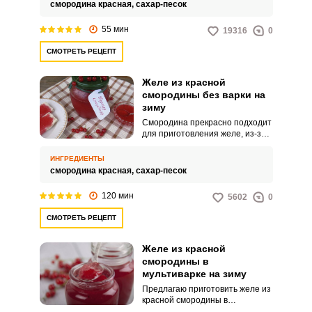
хлопотное занятие.
смородина красная,
сахар-песок
55 мин
19316
0
СМОТРЕТЬ РЕЦЕПТ
Желе из красной
смородины без варки на
зиму
Смородина прекрасно подходит
для приготовления желе, из-за
высокого содержания в ней
пектина. Желе, из красной
ИНГРЕДИЕНТЫ
смородины без варки, лучше
смородина красная,
сахар-песок
сохраняет витамины, поэтому в
холодный сезон может стать не
120 мин
5602
0
просто домашним лакомством,
но и средством от легкой
СМОТРЕТЬ РЕЦЕПТ
простуды.
Желе из красной
смородины в
мультиварке на зиму
Предлагаю приготовить желе из
красной смородины в
мультиварке. Лакомство простое