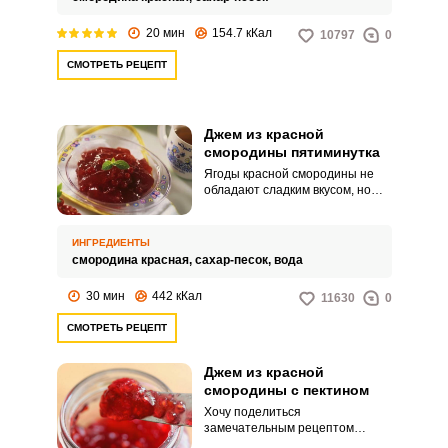
20 мин
154.7 кКал
10797
0
СМОТРЕТЬ РЕЦЕПТ
Джем из красной
смородины пятиминутка
Ягоды красной смородины не
обладают сладким вкусом, но
содержат множество полезных
веществ. Также, благодаря
содержащемуся в смородине
ИНГРЕДИЕНТЫ
пектину, смородина имеет
смородина красная,
сахар-песок,
вода
ценное свойство
самостоятельно желироваться.
30 мин
442 кКал
11630
0
СМОТРЕТЬ РЕЦЕПТ
Джем из красной
смородины с пектином
Хочу поделиться
замечательным рецептом
вкуснейшего лакомства. Джем из