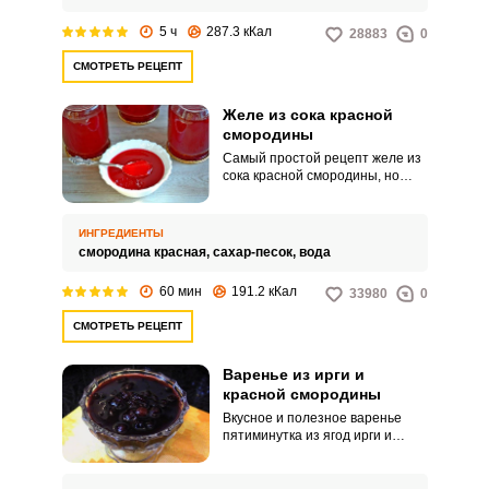
5 ч
287.3 кКал
28883
0
СМОТРЕТЬ РЕЦЕПТ
Желе из сока красной
смородины
Самый простой рецепт желе из
сока красной смородины, но
получается оно невероятно
вкусным и ароматным. Кисло-
сладкое желе дополнит
ИНГРЕДИЕНТЫ
семейное чаепитие и любую
смородина красная,
сахар-песок,
вода
выпечку.
60 мин
191.2 кКал
33980
0
СМОТРЕТЬ РЕЦЕПТ
Варенье из ирги и
красной смородины
Вкусное и полезное варенье
пятиминутка из ягод ирги и
красной смородины. Это очень
ароматное лакомство, довольно
густое по консистенции.