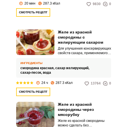
желе из красной смородины на
20 мин
287.3 кКал
9830
0
зиму.
СМОТРЕТЬ РЕЦЕПТ
Желе из красной
смородины с
желирующим сахаром
Для улучшения консервирующих
свойств сахара, применяемого
для изготовления варенья,
джема или повидла в него
ИНГРЕДИЕНТЫ
ВХОД НА САЙТ
РЕГИСТРАЦИЯ
иногда добавляют такие
смородина красная,
сахар желирующий,
компоненты, как лимонная
сахар-песок,
вода
кислота и пектин. Желирующий
сахар позволяет приготовить
Войдите
24 ч
287.3 кКал
13764
0
любое варенье очень быстро и
с помощью социальных сетей:
просто, оно загустевает за
СМОТРЕТЬ РЕЦЕПТ
считанные минуты, что не
происходит, когда используется
обычный сахар.
Желе из красной
смородины через
или
мясорубку
Желе из красной смородины
можно сделать без