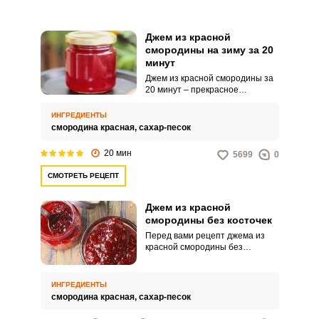
Джем из красной
смородины на зиму за 20
минут
Джем из красной смородины за
20 минут – прекрасное
лакомство, очень вкусное и
аппетитное. Терпкий кисло-
ИНГРЕДИЕНТЫ
сладкий вкус этого джема
смородина красная,
сахар-песок
прекрасно сочетается с
различной выпечкой и удачно
20 мин
5699
0
ложится прослойкой в тортах,
пирогах и других десертах.
СМОТРЕТЬ РЕЦЕПТ
Джем из красной
смородины без косточек
Перед вами рецепт джема из
красной смородины без
косточек – очень яркого и
вкусного лакомства. Десерт
имеет приятную кислинку и
ИНГРЕДИЕНТЫ
получается без приторной
смородина красная,
сахар-песок
сладости – это достигается за
счет правильного соотношения