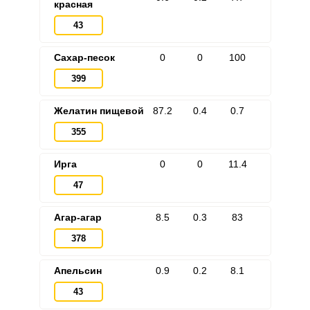
красная
43
Сахар-песок
0
0
100
399
Желатин пищевой
87.2
0.4
0.7
355
Ирга
0
0
11.4
47
Агар-агар
8.5
0.3
83
378
Апельсин
0.9
0.2
8.1
43