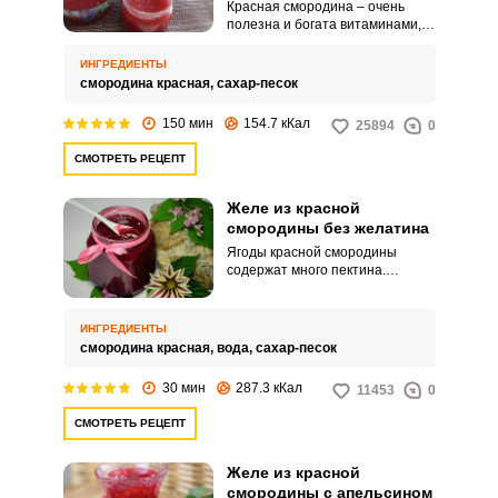
Красная смородина – очень
полезна и богата витаминами,
железом и каротином. Что
может быть прекраснее нежного
ИНГРЕДИЕНТЫ
и красивого желе, которой
смородина красная,
сахар-песок
можно заготовить и на зиму и
подать с мороженным,
150 мин
154.7 кКал
25894
0
блинчиками или просто
намазать на свежий батон
СМОТРЕТЬ РЕЦЕПТ
Приготовление в
соковыжималке значительно
сократит время приготовления и
Желе из красной
избавит от лишних трудозатрат.
смородины без желатина
Ягоды красной смородины
содержат много пектина.
Именно он отвечает за
желирование.
ИНГРЕДИЕНТЫ
смородина красная,
вода,
сахар-песок
30 мин
287.3 кКал
11453
0
СМОТРЕТЬ РЕЦЕПТ
Желе из красной
смородины с апельсином