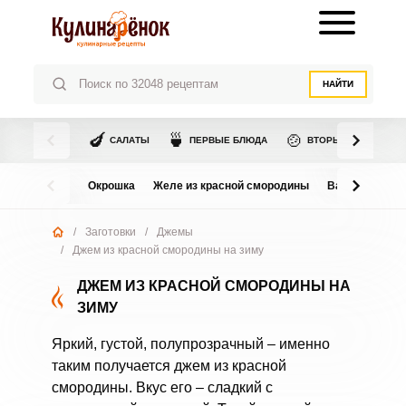
НАЙТИ
🍆
🍵
🍲
САЛАТЫ
ПЕРВЫЕ БЛЮДА
ВТОРЫЕ БЛЮДА
Окрошка
Желе из красной смородины
Варенье из в
/
Заготовки
/
Джемы
/
Джем из красной смородины на зиму
ДЖЕМ ИЗ КРАСНОЙ СМОРОДИНЫ НА
ЗИМУ
Яркий, густой, полупрозрачный – именно
таким получается джем из красной
смородины. Вкус его – сладкий с