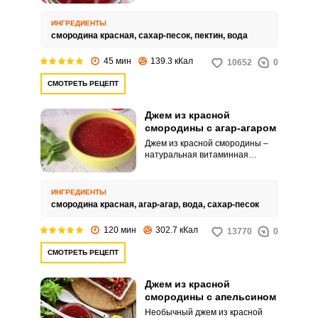
красной смородины с пектином
готовится просто и не отнимет у
ИНГРЕДИЕНТЫ
вас много времени.
смородина красная,
сахар-песок,
пектин,
вода
45 мин
139.3 кКал
10652
0
СМОТРЕТЬ РЕЦЕПТ
Джем из красной
смородины с агар-агаром
Джем из красной смородины –
натуральная витаминная
заготовка на зиму. Благодаря
тому, что в его состав входит
агар-агар, он получается густым
ИНГРЕДИЕНТЫ
и насыщенным.
смородина красная,
агар-агар,
вода,
сахар-песок
120 мин
302.7 кКал
13770
0
СМОТРЕТЬ РЕЦЕПТ
Джем из красной
смородины с апельсином
Необычный джем из красной