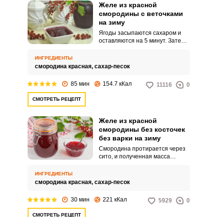
добавлением желатина.
Желе из красной
смородины с веточками
на зиму
Ягоды засыпаются сахаром и
оставляются на 5 минут. Затем
всё ставится на огонь,
доводится до кипения и варится
ИНГРЕДИЕНТЫ
8 минут.
смородина красная,
сахар-песок
85 мин
154.7 кКал
11116
0
СМОТРЕТЬ РЕЦЕПТ
Желе из красной
смородины без косточек
без варки на зиму
Смородина протирается через
сито, и полученная масса
смешивается с сахаром.
Получившееся желе
ИНГРЕДИЕНТЫ
раскладывается по
смородина красная,
сахар-песок
стерилизованным банкам и
отправляется на хранение в
30 мин
221 кКал
5929
0
холодильник.
СМОТРЕТЬ РЕЦЕПТ