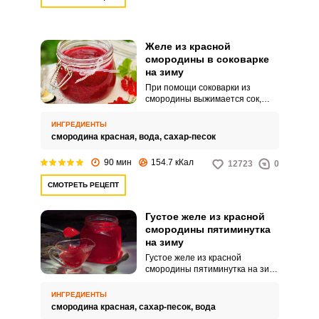
Желе из красной
смородины в соковарке
на зиму
При помощи соковарки из
смородины выжимается сок,
который затем переливается в
кастрюлю. К нему добавляется
ИНГРЕДИЕНТЫ
сахар, вода и всё хорошо
смородина красная,
вода,
сахар-песок
прогревается.
90 мин
154.7 кКал
12723
0
СМОТРЕТЬ РЕЦЕПТ
Густое желе из красной
смородины пятиминутка
на зиму
Густое желе из красной
смородины пятиминутка на зиму
— это простая и надёжная
классика домашних заготовок,
ИНГРЕДИЕНТЫ
которая возвращает вкус лета в
смородина красная,
сахар-песок,
вода
самый разгар холодного сезона.