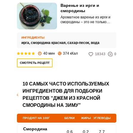
Варенье из ирги и
смородины
Ароматное варенье из ирги и
смородины – это не только
хорошее дополнение к чаю, но
также очень полезное
лакомство. Эти ягоды довольно
ИНГРЕДИЕНТЫ
доступны в нашем регионе, не
ирга,
смородина красная,
сахар-песок,
вода
дорогие, и отлично друг с другом
сочетаются.
40 мин
374 кКал
18343
0
СМОТРЕТЬ РЕЦЕПТ
10 САМЫХ ЧАСТО ИСПОЛЬЗУЕМЫХ
ИНГРЕДИЕНТОВ ДЛЯ ПОДБОРКИ
РЕЦЕПТОВ “ДЖЕМ ИЗ КРАСНОЙ
СМОРОДИНЫ НА ЗИМУ”
ПРОДУКТ НА 100Г
БЕЛКИ
ЖИРЫ
УГЛЕВОДЫ
Смородина
0.6
0.2
7.7