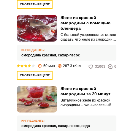
СМОТРЕТЬ РЕЦЕПТ
Желе из красной
смородины с помощью
блендера
С большой уверенностью можно
сказать, что желе из смородины
должно находиться в арсенале
любой хозяйки, которая
ИНГРЕДИЕНТЫ
заботится о собственном
смородина красная,
сахар-песок
здоровье и здоровье своих
домочадцев. Ведь его можно
50 мин
287.3 кКал
31003
0
употреблять как
самостоятельный десерт и как
СМОТРЕТЬ РЕЦЕПТ
начинку для пирогов и
блинчиков, славится
содержанием большого
Желе из красной
количества витамина С, а также
смородины за 20 минут
калия, железа, клетчатки и
Витаминное желе из красной
пектина, которые
смородины – очень полезный и
благоприятным образом
вкусный продукт, который
воздействуют на иммунитет.
придется по вкусу практически
любому сладкоежке. Мы
ИНГРЕДИЕНТЫ
предлагаем вам простой и
смородина красная,
сахар-песок,
вода
быстрый рецепт приготовления