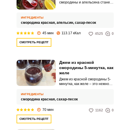
смородины и апельсина станет
приятным дополнением к чаю и
домашней выпечке. Апельсины
можно использовать вместе с
ИНГРЕДИЕНТЫ
цедрой, а чтобы варенье не
смородина красная,
апельсин,
сахар-песок
горчило, подержите фрукт
немного в морозилке.
45 мин
113.17 кКал
4525
0
СМОТРЕТЬ РЕЦЕПТ
Джем из красной
смородины 5-минутка, как
желе
Джем из красной смородины 5-
минутка, как желе – это нежное
и ароматное лакомство, на
готовку которого не придется
ИНГРЕДИЕНТЫ
тратить весь день. Сочная
смородина красная,
сахар-песок
красная смородина
превращается в аппетитное
70 мин
1162
0
желе, которое прекрасно
подходит для завтраков и
СМОТРЕТЬ РЕЦЕПТ
чаепитий.