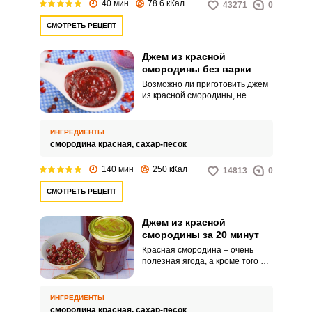
40 мин
78.6 кКал
43271
0
ягод и сахарного песка.
СМОТРЕТЬ РЕЦЕПТ
Джем из красной
смородины без варки
Возможно ли приготовить джем
из красной смородины, не
прибегая к термической
обработке? Возможно! Перед
вами упрощенный рецепт
ИНГРЕДИЕНТЫ
приготовления данного
смородина красная,
сахар-песок
лакомства. Джем из красной
смородины очень полезен, а его
140 мин
250 кКал
14813
0
кисло-сладкий вкус придется по
душе многим.
СМОТРЕТЬ РЕЦЕПТ
Джем из красной
смородины за 20 минут
Красная смородина – очень
полезная ягода, а кроме того и
невероятно вкусная. Джем из
красной смородины станет
настоящим кладезем витамин
ИНГРЕДИЕНТЫ
на зиму.
смородина красная,
сахар-песок