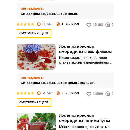
использования желатина. Все
благодаря высокому
ИНГРЕДИЕНТЫ
содержанию пектина,
смородина красная,
сахар-песок
природного желирующего
вещества, в составе этой ягоды.
60 мин
154.7 кКал
12463
0
Запомнить меня
СМОТРЕТЬ РЕЦЕПТ
ВХОД
Желе из красной
смородины с желфиксом
ЕЩЕ НЕ ЗАРЕГИСТРИРОВАННЫ?
Кисло-сладкое ягодное желе
станет вкусным дополнением
Забыли пароль?
семейного чаепития. Лакомство
можно заготовить на зиму и
долгое время баловать родных
ИНГРЕДИЕНТЫ
желе из из красной смородины.
смородина красная,
сахар-песок,
желфикс
70 мин
287.3 кКал
14660
0
СМОТРЕТЬ РЕЦЕПТ
Желе из красной
смородины пятиминутка
Многие не знают, что делать с