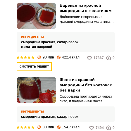
Варенье из красной
смородины с желатином
Добавление к варенью из
красной смородины желатина
позволяет быстрее приготовить
этот вкусный десерт и
уменьшить количество сахара.
ИНГРЕДИЕНТЫ
Но для заготовки на зиму лучше
смородина красная,
сахар-песок,
использовать желирующий
желатин пищевой
сахар, так как нему добавлена
лимонка как натуральный
90 мин
422.4 кКал
17367
0
консервант.
СМОТРЕТЬ РЕЦЕПТ
Желе из красной
смородины без косточек
без варки
Смородина протирается через
сито, и полученная масса
смешивается с сахаром.
Получившееся желе
ИНГРЕДИЕНТЫ
раскладывается по
смородина красная,
сахар-песок
стерилизованным банкам и
отправляется на хранение в
30 мин
154.7 кКал
7494
0
холодильник.