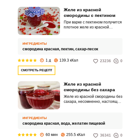
Желе из красной
смородины с пектином
При варке с пектином получится
плотное желе из красной
смородины с пектином, которое
хорошо сохраняет форму и
подходит для начинки в
ИНГРЕДИЕНТЫ
пирожки, вареники и другие
смородина красная,
пектин,
сахар-песок
кондитерские изделия. Ягоды
при этом сохраняют природный
1 д
139.3 кКал
23236
0
цвет, запах и вкус.
СМОТРЕТЬ РЕЦЕПТ
Желе из красной
смородины без сахара
Желе из красной смородины без
сахара, несомненно, настоящая
кладезь витаминов. Помимо
этого, можно сказать, что такое
желе можно подавать на стол
ИНГРЕДИЕНТЫ
как самостоятельный десерт,
смородина красная,
вода,
желатин пищевой
так и в качестве начинки для
пирогов и блинчиков.
60 мин
255.5 кКал
36341
0