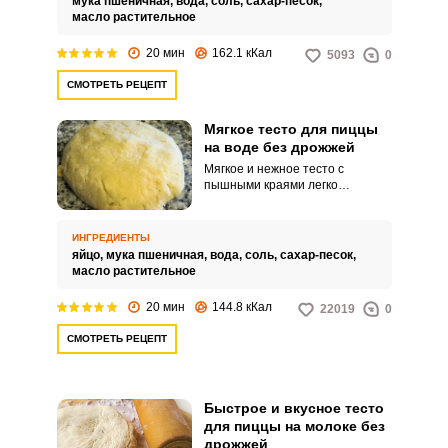
мука пшеничная,
вода,
соль,
сахар-песок,
масло растительное
20 мин
162.1 кКал
5093
0
СМОТРЕТЬ РЕЦЕПТ
Мягкое тесто для пиццы
на воде без дрожжей
Мягкое и нежное тесто с
пышными краями легко
получается на воде без
приготовления дрожжевой
опары. Такой вариант простой и
ИНГРЕДИЕНТЫ
быстрый в исполнении.
яйцо,
мука пшеничная,
вода,
соль,
сахар-песок,
масло растительное
20 мин
144.8 кКал
22019
0
СМОТРЕТЬ РЕЦЕПТ
Быстрое и вкусное тесто
для пиццы на молоке без
дрожжей