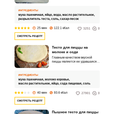
классической итальянской
пиццы, можете приготовить ее
на бездрожжевом тесте,
ИНГРЕДИЕНТЫ
замешанном на воде и яйцах. В
мука пшеничная,
яйцо,
вода,
масло растительное,
тесто добавляется
разрыхлитель теста,
соль,
сахар-песок
разрыхлитель или гашеная
уксусом сода.
25 мин
122.1 кКал
3251
0
СМОТРЕТЬ РЕЦЕПТ
Тесто для пиццы на
молоке и соде
Главным качеством вкусной
пиццы является ее удавшаяся
основа. Именно пищевая сода
будет достойной заменой
дрожжам, и пицца из такого
ИНГРЕДИЕНТЫ
теста получается тоненькой и с
мука пшеничная,
молоко коровье,
хрустящими краями.
масло растительное,
яйцо,
сода пищевая,
соль
40 мин
93.6 кКал
27901
0
СМОТРЕТЬ РЕЦЕПТ
Пышное тесто для пиццы