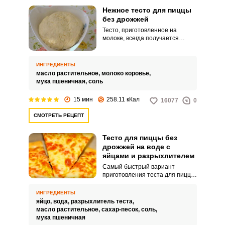
Нежное тесто для пиццы
без дрожжей
Тесто, приготовленное на
молоке, всегда получается
нежным и удобным в работе.
Такое тесто также очень
уместно и для приготовления
ИНГРЕДИЕНТЫ
пиццы в домашних условиях.
масло растительное,
молоко коровье,
мука пшеничная,
соль
15 мин
258.11 кКал
16077
0
СМОТРЕТЬ РЕЦЕПТ
Тесто для пиццы без
дрожжей на воде с
яйцами и разрыхлителем
Самый быстрый вариант
приготовления теста для пиццы
– сделать его без дрожжей.
Данный рецепт также
ИНГРЕДИЕНТЫ
предполагает использование
яйцо,
вода,
разрыхлитель теста,
воды, разрыхлителя и яйца.
масло растительное,
сахар-песок,
соль,
мука пшеничная