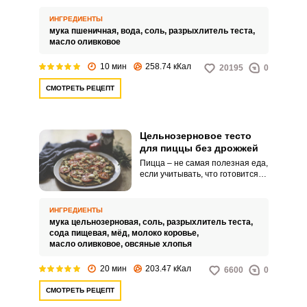
мгновение ока! Дальше
раскатываем, намазываем
ИНГРЕДИЕНТЫ
томатным соусом, наносим
мука пшеничная,
вода,
соль,
разрыхлитель теста,
начинку и отправляем в духовку.
масло оливковое
10 мин
258.74 кКал
20195
0
СМОТРЕТЬ РЕЦЕПТ
Цельнозерновое тесто
для пиццы без дрожжей
Пицца – не самая полезная еда,
если учитывать, что готовится
она на базе теста из
переработанной белой муки.
Однако всегда можно
ИНГРЕДИЕНТЫ
произвести нужную замену:
мука цельнозерновая,
соль,
разрыхлитель теста,
вместо бесполезной муки
сода пищевая,
мёд,
молоко коровье,
высшего сорта использовать
масло оливковое,
овсяные хлопья
очень ценную цельнозерновую.
20 мин
203.47 кКал
6600
0
СМОТРЕТЬ РЕЦЕПТ