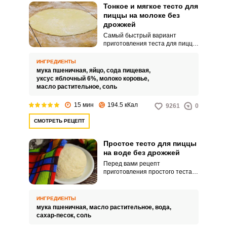
Тонкое и мягкое тесто для
пиццы на молоке без
дрожжей
Самый быстрый вариант
приготовления теста для пиццы
– сделать его без дрожжей.
Перед вами рецепт
ИНГРЕДИЕНТЫ
приготовления тонкого и мягкого
мука пшеничная,
яйцо,
сода пищевая,
теста для пиццы на молоке.
уксус яблочный 6%,
молоко коровье,
масло растительное,
соль
15 мин
194.5 кКал
9261
0
СМОТРЕТЬ РЕЦЕПТ
Простое тесто для пиццы
на воде без дрожжей
Перед вами рецепт
приготовления простого теста
для пиццы – на воде и без
дрожжей. Приготовить его
сможет каждый, потребуется
ИНГРЕДИЕНТЫ
минимум времени.
мука пшеничная,
масло растительное,
вода,
сахар-песок,
соль