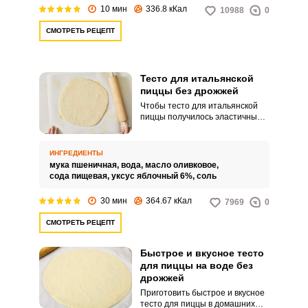
10 мин
336.8 кКал
10988
0
СМОТРЕТЬ РЕЦЕПТ
Тесто для итальянской
пиццы без дрожжей
Чтобы тесто для итальянской
пиццы получилось эластичным и
гладким, важно использовать
качественное оливковое масло.
Процесс приготовления теста
ИНГРЕДИЕНТЫ
без дрожжей для итальянской
мука пшеничная,
вода,
масло оливковое,
пиццы очень прост, с ним
сода пищевая,
уксус яблочный 6%,
соль
справится и начинающий
кулинар.
30 мин
364.67 кКал
7969
0
СМОТРЕТЬ РЕЦЕПТ
Быстрое и вкусное тесто
для пиццы на воде без
дрожжей
Приготовить быстрое и вкусное
тесто для пиццы в домашних