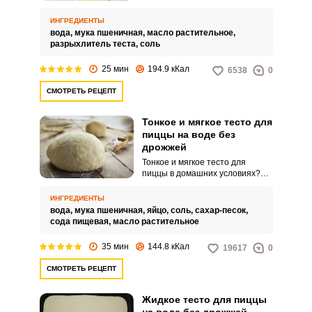
условиях несложно, затраты на
ингредиенты минимальны. В
ИНГРЕДИЕНТЫ
результате получается тонкое
вода,
мука пшеничная,
масло растительное,
тесто для пиццы, которое по
разрыхлитель теста,
соль
вкусу не уступает тесту,
приготовленному в пиццерии.
25 мин
194.9 кКал
6538
0
СМОТРЕТЬ РЕЦЕПТ
Тонкое и мягкое тесто для
пиццы на воде без
дрожжей
Тонкое и мягкое тесто для
пиццы в домашних условиях?
Да, продукт как из пиццерии
легко приготовить
ИНГРЕДИЕНТЫ
самостоятельно. Основа
вода,
мука пшеничная,
яйцо,
соль,
сахар-песок,
готовится на воде и не
сода пищевая,
масло растительное
предполагает использование
дрожжей, что еще больше
35 мин
144.8 кКал
19617
0
упрощает процесс.
СМОТРЕТЬ РЕЦЕПТ
Жидкое тесто для пиццы