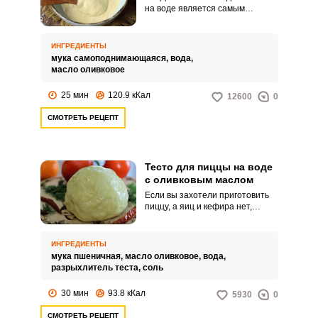
на воде является самым
простым и быстрым вариантом
этого вкусного блюда. Такую
пиццу относят к разряду «гости
ИНГРЕДИЕНТЫ
на пороге».
мука самоподнимающаяся,
вода,
масло оливковое
25 мин
120.9 кКал
12600
0
СМОТРЕТЬ РЕЦЕПТ
Тесто для пиццы на воде
с оливковым маслом
Если вы захотели приготовить
пиццу, а яиц и кефира нет,
можете замесить тесто на воде
с оливковым маслом и
разрыхлителем. Для любителей
ИНГРЕДИЕНТЫ
пиццы на тонкой основе
мука пшеничная,
масло оливковое,
вода,
предлагается замесить тесто
разрыхлитель теста,
соль
именно с оливковым маслом
холодного отжима.
30 мин
93.8 кКал
5930
0
СМОТРЕТЬ РЕЦЕПТ