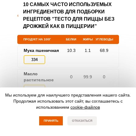
10 САМЫХ ЧАСТО ИСПОЛЬЗУЕМЫХ
ИНГРЕДИЕНТОВ ДЛЯ ПОДБОРКИ
РЕЦЕПТОВ “ТЕСТО ДЛЯ ПИЦЦЫ БЕЗ
ДРОЖЖЕЙ КАК В ПИЦЦЕРИИ”
ПРОДУКТ НА 100Г
БЕЛКИ
ЖИРЫ
УГЛЕВОДЫ
Мука пшеничная
10.3
1.1
68.9
334
Масло
0
99.9
0
растительное
899
Мы используем для наилучшего представления нашего сайта.
Продолжая использовать этот сайт, вы соглашаетесь с
Яйцо
12.7
11.5
0.7
использованием
cookie-файлов
157
ПРИНЯТЬ
ОТКАЗАТЬСЯ
Сахар-песок
0
0
100
399