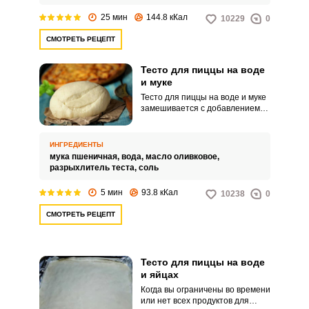
25 мин
144.8 кКал
10229
0
СМОТРЕТЬ РЕЦЕПТ
Тесто для пиццы на воде
и муке
Тесто для пиццы на воде и муке
замешивается с добавлением
разрыхлителя и оливкового
масла. Масло придает тесту
мягкость и хорошую
ИНГРЕДИЕНТЫ
эластичность, поэтому тесто
мука пшеничная,
вода,
масло оливковое,
легко раскатывается в тонкую
разрыхлитель теста,
соль
лепешку и не рвется.
5 мин
93.8 кКал
10238
0
СМОТРЕТЬ РЕЦЕПТ
Тесто для пиццы на воде
и яйцах
Когда вы ограничены во времени
или нет всех продуктов для