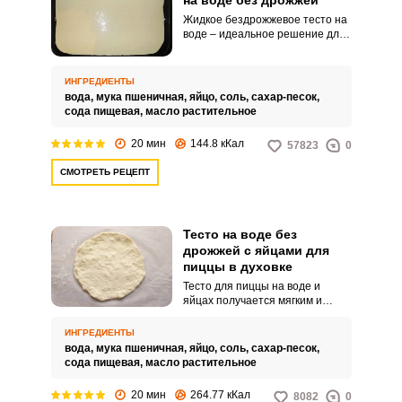
на воде без дрожжей
Жидкое бездрожжевое тесто на
воде – идеальное решение для
тонкой и хрустящей пиццы.
Продукт легко и быстро
готовится.
ИНГРЕДИЕНТЫ
вода,
мука пшеничная,
яйцо,
соль,
сахар-песок,
сода пищевая,
масло растительное
20 мин
144.8 кКал
57823
0
СМОТРЕТЬ РЕЦЕПТ
Тесто на воде без
дрожжей с яйцами для
пиццы в духовке
Тесто для пиццы на воде и
яйцах получается мягким и
приятным. Такая основа
обязательно понравится вам и
ИНГРЕДИЕНТЫ
вашим близким. пиццей.
вода,
мука пшеничная,
яйцо,
соль,
сахар-песок,
сода пищевая,
масло растительное
20 мин
264.77 кКал
8082
0