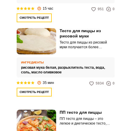
15 час
951
0
СМОТРЕТЬ РЕЦЕПТ
Тесто для пиццы из
рисовой муки
Тесто для пиццы из рисовой
муки получается более
полезным, при этом не менее
нежным и вкусным. Отличный
вариант для тех, кто следит за
ИНГРЕДИЕНТЫ
своей фигурой и здоровьем.
рисовая мука белая,
разрыхлитель теста,
вода,
соль,
масло оливковое
35 мин
5934
0
СМОТРЕТЬ РЕЦЕПТ
ПП тесто для пиццы
ПП тесто для пиццы – это
легкое и диетическое тесто,
приготовленное из мягкого