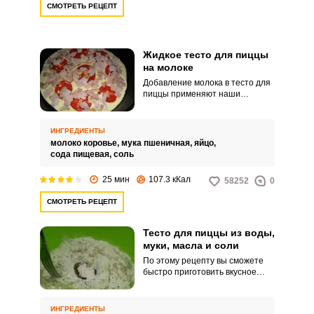
СМОТРЕТЬ РЕЦЕПТ
Жидкое тесто для пиццы
на молоке
Запомнить меня
Добавление молока в тесто для
пиццы применяют наши
ВХОД
хозяйки, ведь оно не
используется в итальянской
ЕЩЕ НЕ ЗАРЕГИСТРИРОВАННЫ?
пицце. Молоко сделает пиццу
ИНГРЕДИЕНТЫ
более нежной и влажной, да и к
молоко коровье,
мука пшеничная,
яйцо,
тому же пицца на молоке не
сода пищевая,
соль
Забыли пароль?
черствеет.
25 мин
107.3 кКал
58252
0
СМОТРЕТЬ РЕЦЕПТ
Тесто для пиццы из воды,
муки, масла и соли
По этому рецепту вы сможете
быстро приготовить вкусное
тесто для пиццы, замешав его
на воде с добавлением соды.
Готовим тесто без дрожжей и
ИНГРЕДИЕНТЫ