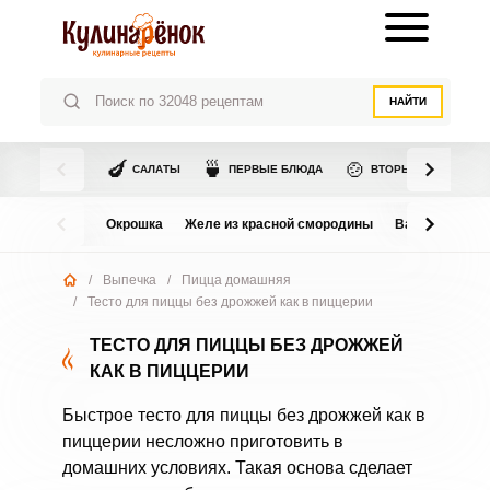
НАЙТИ
🍆
🍵
🍲
САЛАТЫ
ПЕРВЫЕ БЛЮДА
ВТОРЫЕ БЛЮДА
Окрошка
Желе из красной смородины
Варенье из в
/
Выпечка
/
Пицца домашняя
/
Тесто для пиццы без дрожжей как в пиццерии
ТЕСТО ДЛЯ ПИЦЦЫ БЕЗ ДРОЖЖЕЙ
КАК В ПИЦЦЕРИИ
Быстрое тесто для пиццы без дрожжей как в
пиццерии несложно приготовить в
домашних условиях. Такая основа сделает