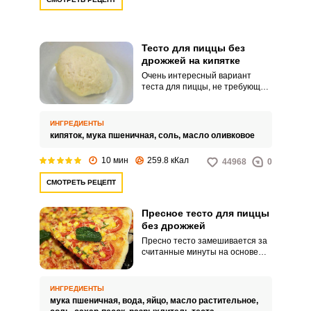
Тесто для пиццы без
дрожжей на кипятке
Очень интересный вариант
теста для пиццы, не требующий
ни дрожжей, ни даже яиц. В
процессе замеса в тесто вводим
кипяток – технология чем-то
ИНГРЕДИЕНТЫ
напоминает приготовление
кипяток,
мука пшеничная,
соль,
масло оливковое
заварного теста.
10 мин
259.8 кКал
44968
0
СМОТРЕТЬ РЕЦЕПТ
Пресное тесто для пиццы
без дрожжей
Пресно тесто замешивается за
считанные минуты на основе
муки и воды. Дополнительно
добавляем яйцо и растительное
масло – можно использовать не
ИНГРЕДИЕНТЫ
только традиционное
мука пшеничная,
вода,
яйцо,
масло растительное,
оливковое, но и любое