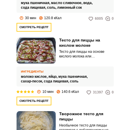
жидким.
мука пшеничная,
масло сливочное,
вода,
сода пищевая,
соль,
лимонный сок
30 мин
120.8 кКал
6005
0
СМОТРЕТЬ РЕЦЕПТ
Тесто для пиццы на
кислом молоке
Тесто для пиццы на основе
кислого молока или
простокваши получается
особенно нежным. Готовится
оно без дрожжей и при
ИНГРЕДИЕНТЫ
запекании становится мягким и
молоко кислое,
яйцо,
мука пшеничная,
одновременно хрустящим.
сахар-песок,
сода пищевая,
соль
10 мин
140.6 кКал
31397
0
СМОТРЕТЬ РЕЦЕПТ
Творожное тесто для
пиццы
Необычное тесто для пиццы