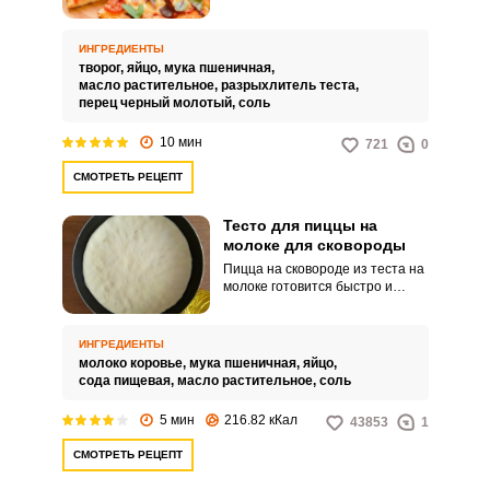
творога и муки. Благодаря
низкому содержанию калорий и
жиров, это тесто идеально
ИНГРЕДИЕНТЫ
подойдет для тех, кто следит за
творог,
яйцо,
мука пшеничная,
фигурой и заботится о своем
масло растительное,
разрыхлитель теста,
здоровье.
перец черный молотый,
соль
10 мин
721
0
СМОТРЕТЬ РЕЦЕПТ
Тесто для пиццы на
молоке для сковороды
Пицца на сковороде из теста на
молоке готовится быстро и
замешивается тесто жидким.
Быстрое тесто на молоке будет
более нежное и менее
ИНГРЕДИЕНТЫ
калорийное, чем замешанное на
молоко коровье,
мука пшеничная,
яйцо,
майонезе.
сода пищевая,
масло растительное,
соль
5 мин
216.82 кКал
43853
1
СМОТРЕТЬ РЕЦЕПТ