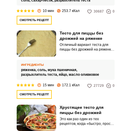
соль,
сахар-песок,
разрыхлитель теста
растительное без запаха.
10 мин
253.7 кКал
30687
0
СМОТРЕТЬ РЕЦЕПТ
Тесто для пиццы без
дрожжей на ряженке
Отличный вариант теста для
пиццы без дрожжей на ряженке.
В целом, любой кисломолочный
продукт хорошо подходит для
приготовления основы пиццы.
ИНГРЕДИЕНТЫ
ряженка,
соль,
мука пшеничная,
разрыхлитель теста,
яйцо,
масло оливковое
15 мин
172.1 кКал
27729
0
СМОТРЕТЬ РЕЦЕПТ
Хрустящее тесто для
пиццы без дрожжей
Это как раз один из тех
рецептов, когда «быстро, просто
и вкусно». Тесто готовится в