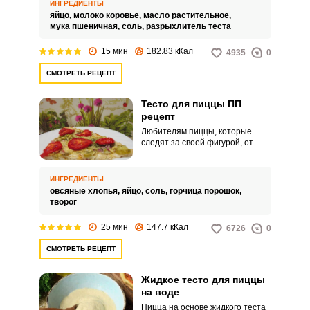
приготовленное по
ИНГРЕДИЕНТЫ
классическому рецепту без
яйцо,
молоко коровье,
масло растительное,
дрожжей, получается более
мука пшеничная,
соль,
разрыхлитель теста
нежным за счет использования
молока вместо воды. С таким
15 мин
182.83 кКал
4935
0
тестом пицца в готовом виде
будет невероятно вкусной!
СМОТРЕТЬ РЕЦЕПТ
Тесто для пиццы ПП
рецепт
Любителям пиццы, которые
следят за своей фигурой, от
всей души хочу
порекомендовать рецепт
нежного теста. Процесс
ИНГРЕДИЕНТЫ
приготовления диетического
овсяные хлопья,
яйцо,
соль,
горчица порошок,
теста до безобразия прост.
творог
25 мин
147.7 кКал
6726
0
СМОТРЕТЬ РЕЦЕПТ
Жидкое тесто для пиццы
на воде
Пицца на основе жидкого теста