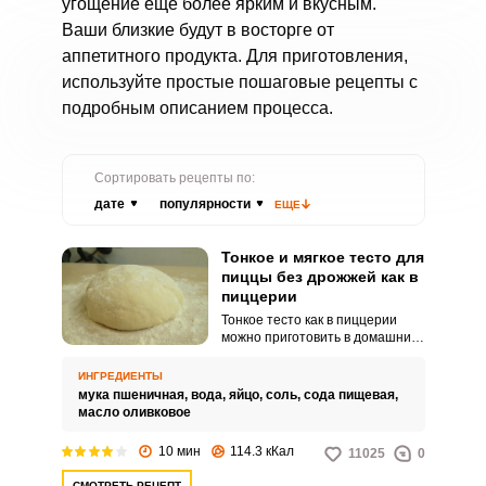
угощение еще более ярким и вкусным.
Ваши близкие будут в восторге от
аппетитного продукта. Для приготовления,
используйте простые пошаговые рецепты с
подробным описанием процесса.
Сортировать рецепты по:
дате
популярности
ЕЩЕ
Тонкое и мягкое тесто для
пиццы без дрожжей как в
пиццерии
Тонкое тесто как в пиццерии
можно приготовить в домашних
условиях и без использования
дрожжей. Продукт выходит
ИНГРЕДИЕНТЫ
мягким и нежным по вкусу.
мука пшеничная,
вода,
яйцо,
соль,
сода пищевая,
масло оливковое
10 мин
114.3 кКал
11025
0
СМОТРЕТЬ РЕЦЕПТ