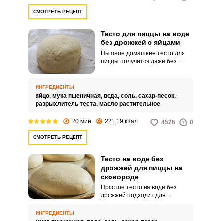
СМОТРЕТЬ РЕЦЕПТ
Тесто для пиццы на воде
без дрожжей с яйцами
Пышное домашнее тесто для
пиццы получится даже без
приготовления дрожжевой
опары. Попробуйте простой
рецепт на воде с яйцами.
ИНГРЕДИЕНТЫ
яйцо,
мука пшеничная,
вода,
соль,
сахар-песок,
разрыхлитель теста,
масло растительное
20 мин
221.19 кКал
4526
0
СМОТРЕТЬ РЕЦЕПТ
Тесто на воде без
дрожжей для пиццы на
сковороде
Простое тесто на воде без
дрожжей подходит для
приготовления пиццы на
сковороде. Основа блюда
ИНГРЕДИЕНТЫ
получится тонкой и хрустящей.