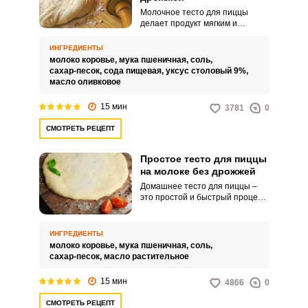
Молочное тесто для пиццы
делает продукт мягким и
нежным. Вкусная основа
простая и быстрая в
ИНГРЕДИЕНТЫ
приготовлении, так как для нее
молоко коровье,
мука пшеничная,
соль,
не нужно готовить дрожжевую
сахар-песок,
сода пищевая,
уксус столовый 9%,
опару.
масло оливковое
15 мин
3781
0
СМОТРЕТЬ РЕЦЕПТ
Простое тесто для пиццы
на молоке без дрожжей
Домашнее тесто для пиццы –
это простой и быстрый процесс
готовки. А вкус продукта не
сравнится с магазинными
заменителями.
ИНГРЕДИЕНТЫ
молоко коровье,
мука пшеничная,
соль,
сахар-песок,
масло растительное
15 мин
4866
0
СМОТРЕТЬ РЕЦЕПТ