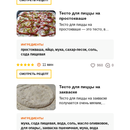
СМОТРЕТЬ РЕЦЕПТ
Тесто для пиццы на
простокваше
Тесто для пиццы на
простокваше — это тесто, в
состав которого добавляется
простокваша для придания
особого кисломолочного вкуса и
ИНГРЕДИЕНТЫ
аромата. Простокваша также
простокваша,
яйцо,
мука,
сахар-песок,
соль,
способствует хорошему
сода пищевая
подъему теста и придает ему
нежности и воздушности.
11 мин
960
0
СМОТРЕТЬ РЕЦЕПТ
Тесто для пиццы на
закваске
Тесто для пиццы на закваске
получается очень мягким,
эластичным и удобным в
работе. С такой основой ваша
пицца выйдет невероятно
ИНГРЕДИЕНТЫ
пышной, нежной и приятной по
мука,
сода пищевая,
вода,
соль,
масло оливковое,
вкусу.
для опары:,
закваска пшеничная,
мука,
вода