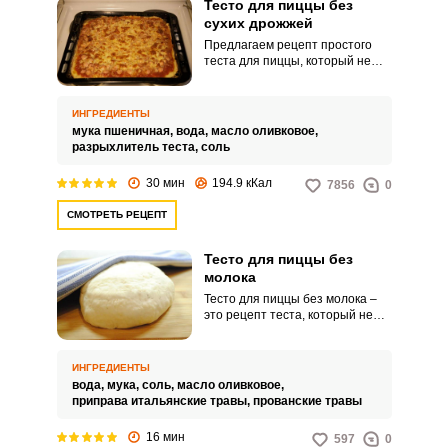
Тесто для пиццы без
сухих дрожжей
Предлагаем рецепт простого
теста для пиццы, который не
включает в себя дрожжи. Это
значит, что приготовление не
займет много времени, и к
ИНГРЕДИЕНТЫ
формированию самой пиццы
мука пшеничная,
вода,
масло оливковое,
можно приступать сразу же.
разрыхлитель теста,
соль
30 мин
194.9 кКал
7856
0
СМОТРЕТЬ РЕЦЕПТ
Тесто для пиццы без
молока
Тесто для пиццы без молока –
это рецепт теста, который не
содержит молока в своем
составе. Такое тесто подходит
для людей с лактозной
ИНГРЕДИЕНТЫ
непереносимостью или
вода,
мука,
соль,
масло оливковое,
аллергией на молоко.
приправа итальянские травы,
прованские травы
16 мин
597
0