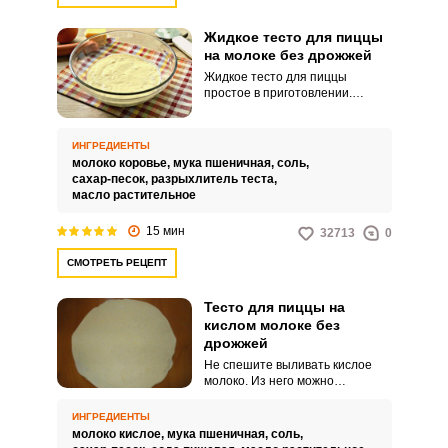
Жидкое тесто для пиццы
на молоке без дрожжей
Жидкое тесто для пиццы
простое в приготовлении.
Готовый продукт выходит
тонким и хрустящим.
ИНГРЕДИЕНТЫ
молоко коровье,
мука пшеничная,
соль,
сахар-песок,
разрыхлитель теста,
масло растительное
15 мин
32713
0
СМОТРЕТЬ РЕЦЕПТ
Тесто для пиццы на
кислом молоке без
дрожжей
Не спешите выливать кислое
молоко. Из него можно
приготовить домашнюю основу
для пиццы.
ИНГРЕДИЕНТЫ
молоко кислое,
мука пшеничная,
соль,