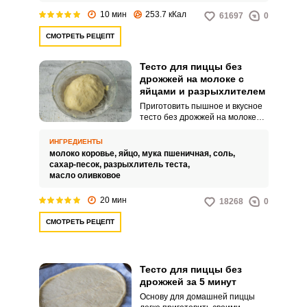
10 мин
253.7 кКал
61697
0
СМОТРЕТЬ РЕЦЕПТ
Тесто для пиццы без
дрожжей на молоке с
яйцами и разрыхлителем
Приготовить пышное и вкусное
тесто без дрожжей на молоке?
Легко! Добавьте немного
разрыхлителя, и ваш продукт
ИНГРЕДИЕНТЫ
выйдет не хуже, чем на опаре.
молоко коровье,
яйцо,
мука пшеничная,
соль,
Такая заготовка станет
сахар-песок,
разрыхлитель теста,
отличной основой для
масло оливковое
домашней пиццы.
20 мин
18268
0
СМОТРЕТЬ РЕЦЕПТ
Тесто для пиццы без
дрожжей за 5 минут
Основу для домашней пиццы