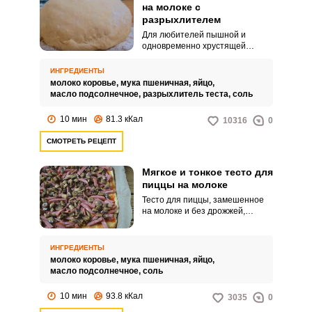
на молоке с
разрыхлителем
Для любителей пышной и
одновременно хрустящей
основы пиццы предлагается
приготовить тесто на основе
ИНГРЕДИЕНТЫ
молока с разрыхлителем. Этот
молоко коровье,
мука пшеничная,
яйцо,
рецепт простой и, наверно,
масло подсолнечное,
разрыхлитель теста,
соль
самый популярный.
10 мин
81.3 кКал
10316
0
СМОТРЕТЬ РЕЦЕПТ
ВХОД НА САЙТ
РЕГИСТРАЦИЯ
Мягкое и тонкое тесто для
пиццы на молоке
Войдите
Тесто для пиццы, замешенное
на молоке и без дрожжей,
с помощью социальных сетей:
готовится проще и вкуснее
обычного дрожжевого теста.
Корж пиццы получится более
ИНГРЕДИЕНТЫ
нежный и хрустящий, да и тесто
молоко коровье,
мука пшеничная,
яйцо,
получается эластичное, что
или
масло подсолнечное,
соль
позволяет раскатать тонкую
лепешку.
10 мин
93.8 кКал
3035
0