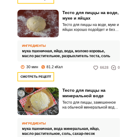
Тесто для пиццы на воде,
муке и яйцах
Тесто для пиццы на воде, муке и
яйцах хорошо подойдет и без
добавления дрожжей. Важно
взять муку высшего сорта и
хорошее яйцо.
ИНГРЕДИЕНТЫ
мука пшеничная,
яйцо,
вода,
молоко коровье,
масло растительное,
разрыхлитель теста,
соль
30 мин
81.2 кКал
6628
0
СМОТРЕТЬ РЕЦЕПТ
Тесто для пиццы на
минеральной воде
Тесто для пиццы, замешенное
на обычной минеральной воде,
легко раскатывается в тонкую
лепешку. После выпечки оно
получается мягкое и с вкусно
ИНГРЕДИЕНТЫ
хрустящими бортиками.
мука пшеничная,
вода минеральная,
яйцо,
масло растительное,
соль,
сахар-песок