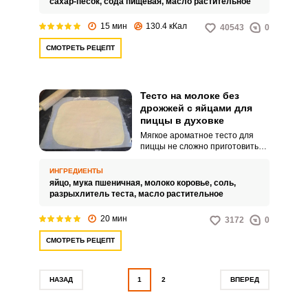
сахар-песок,
сода пищевая,
масло растительное
15 мин
130.4 кКал
40543
0
СМОТРЕТЬ РЕЦЕПТ
Тесто на молоке без
дрожжей с яйцами для
пиццы в духовке
Мягкое ароматное тесто для
пиццы не сложно приготовить
самостоятельно за считанные
минуты. Домашняя основа не
ИНГРЕДИЕНТЫ
предполагает использования
яйцо,
мука пшеничная,
молоко коровье,
соль,
дрожжей.
разрыхлитель теста,
масло растительное
20 мин
3172
0
СМОТРЕТЬ РЕЦЕПТ
НАЗАД
1
2
ВПЕРЕД