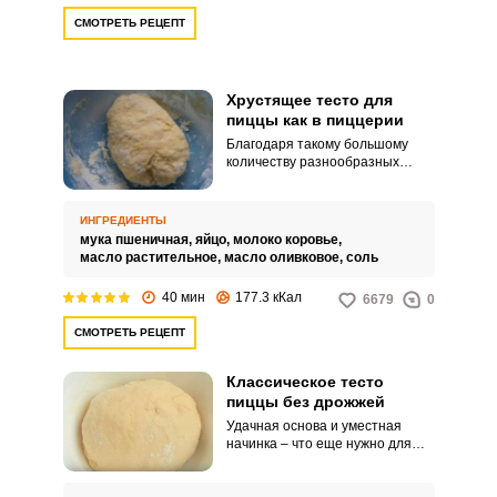
СМОТРЕТЬ РЕЦЕПТ
Хрустящее тесто для
пиццы как в пиццерии
Благодаря такому большому
количеству разнообразных
рецептов и техник
приготовления домашней
пиццы, каждый сможет выбрать
ИНГРЕДИЕНТЫ
самый вкусный вариант для
мука пшеничная,
яйцо,
молоко коровье,
себя. Кто-то любит хрустящую
масло растительное,
масло оливковое,
соль
корочку, а кто-то пышную и
мягкую основу.
40 мин
177.3 кКал
6679
0
СМОТРЕТЬ РЕЦЕПТ
Классическое тесто
пиццы без дрожжей
Удачная основа и уместная
начинка – что еще нужно для
приготовления домашней
пиццы? Тесто для пиццы,