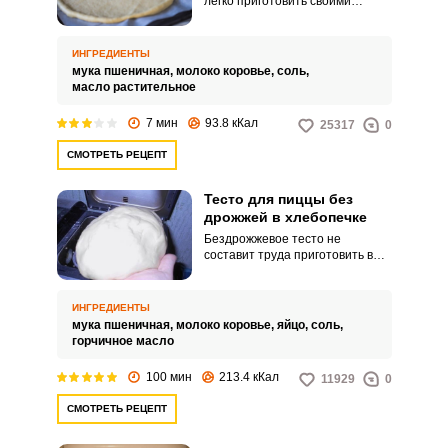
легко приготовить своими
руками за считанные минуты.
Вам понравится простой и
экономный вариант.
ИНГРЕДИЕНТЫ
мука пшеничная,
молоко коровье,
соль,
масло растительное
7 мин
93.8 кКал
25317
0
СМОТРЕТЬ РЕЦЕПТ
Тесто для пиццы без
дрожжей в хлебопечке
Бездрожжевое тесто не
составит труда приготовить в
хлебопечке. Используйте
продукт для приготовления
сытной домашней пиццы.
ИНГРЕДИЕНТЫ
мука пшеничная,
молоко коровье,
яйцо,
соль,
горчичное масло
100 мин
213.4 кКал
11929
0
СМОТРЕТЬ РЕЦЕПТ