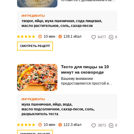
готовится с добавлением к нему
творога. Творог придает тесту
нежный вкус и делает его
эластичным, поэтому легко
ИНГРЕДИЕНТЫ
раскатывается тонкая лепешка.
творог,
яйцо,
мука пшеничная,
сода пищевая,
масло растительное,
соль,
сахар-песок
10 мин
128.1 кКал
6477
0
СМОТРЕТЬ РЕЦЕПТ
Тесто для пиццы за 10
минут на сковороде
Вашему вниманию
предоставляется простой и
быстрый рецепт теста для
пиццы на сковородке. Он
позволит быстро приготовить
ИНГРЕДИЕНТЫ
вкусное блюдо из продуктов,
мука пшеничная,
яйцо,
вода,
которые всегда есть в
масло подсолнечное,
сахар-песок,
соль,
холодильнике у каждой хозяйки.
разрыхлитель теста
10 мин
122.3 кКал
3871
0