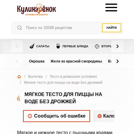
НАЙТИ
🍆
🍵
🍲
САЛАТЫ
ПЕРВЫЕ БЛЮДА
ВТОРЫЕ БЛЮДА
Окрошка
Желе из красной смородины
Варенье из в
/
Выпечка
/
Тесто в домашних условиях
/
Мягкое тесто для пиццы на воде без дрожжей
МЯГКОЕ ТЕСТО ДЛЯ ПИЦЦЫ НА
ВОДЕ БЕЗ ДРОЖЖЕЙ
Сообщить об ошибке
Калорийнос
Мягкое и нежное тесто с пышными краями