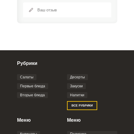
Рубрики
Салаты
Десерты
Фото до 4 шт, до 5 mb
ПРИКРЕПИТЬ
Первые блюда
Закуски
Вторые блюда
Напитки
Отправляя эту форму, вы соглашаетесь с
ВСЕ РУБРИКИ
Правилами сайта
,
Политикой
конфиденциальности
,
Политикой обработки
персональных данных
и
Пользовательским
Меню
Меню
соглашением
.