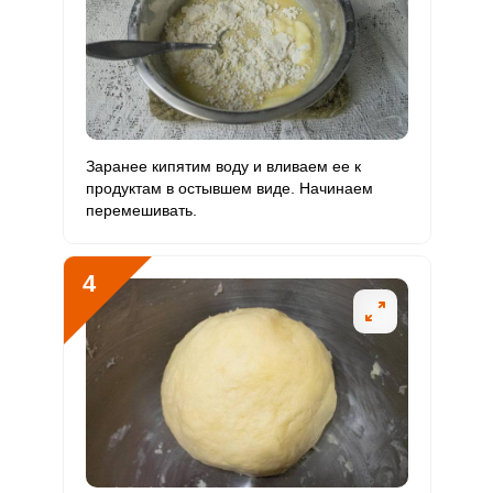
Натрий
469.6 мг
1300 мг
10.7
9
Сера
238.6 мг
500 мг
14.1
11.9
Фосфор
280 мг
800 мг
10.4
8.7
Заранее кипятим воду и вливаем ее к
Хлор
722.7 мг
2300 мг
9.3
7.9
продуктам в остывшем виде. Начинаем
перемешивать.
Алюминий
0
30 мкг
0
0
Железо
6.1 мг
18 мг
10.1
8.5
4
Йод
14 мкг
150 мкг
2.8
2.3
Кобальт
8.9 мкг
10 мкг
26.2
22.1
Литий
0
70 мкг
0
0
Марганец
1.2 мкг
2 мкг
17.1
14.5