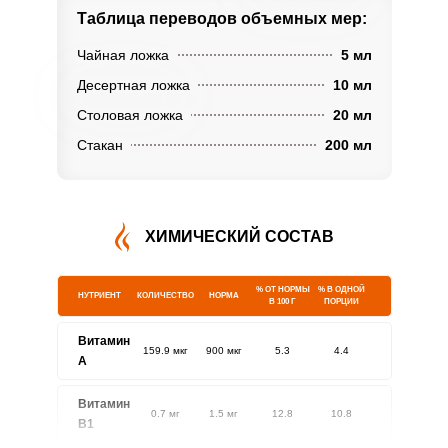
Таблица переводов
объемных мер:
Чайная ложка
5 мл
Десертная ложка
10 мл
Столовая ложка
20 мл
Стакан
200 мл
ХИМИЧЕСКИЙ СОСТАВ
% ОТ НОРМЫ
% В ОДНОЙ
НУТРИЕНТ
КОЛИЧЕСТВО
НОРМА
В 100 Г
ПОРЦИИ
Витамин
159.9 мкг
900 мкг
5.3
4.4
A
Витамин
0.7 мг
1.5 мг
12.8
10.8
В1