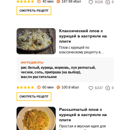
40 мин
187.98 кКал
9326
0
СМОТРЕТЬ РЕЦЕПТ
Классический плов с
курицей в кастрюле на
плите
Плов с курицей по
классическому рецепту в
кастрюле на плите выходит
ароматным и питательным.
ИНГРЕДИЕНТЫ
Яркое блюдо можно приготовить
рис белый,
курица,
морковь,
лук репчатый,
в кастрюле.
чеснок,
соль,
приправа (на выбор),
масло растительное
60 мин
100.8 кКал
6247
0
СМОТРЕТЬ РЕЦЕПТ
Рассыпчатый плов с
курицей в кастрюле на
плите
Простая и вкусная идея для