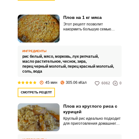
Плов на 1 кг мяса
Этот рецепт позволит
накормить большую семью
вкусным и аппетитным пловом.
Блюдо получается очень
сытным, питательным, с
невероятным ароматом!
ИНГРЕДИЕНТЫ
Настоящее объедение!
рис белый,
мясо,
морковь,
лук репчатый,
масло растительное,
чеснок,
зира,
перец черный молотый,
перец красный молотый,
соль,
вода
45 мин
305.06 кКал
6062
0
СМОТРЕТЬ РЕЦЕПТ
Плов из круглого риса с
курицей
Круглый рис идеально подходит
для приготовления домашнего
плова с курицей. Блюдо выходит
наваристым и сытным, а также
приятно удивит ярким пряным