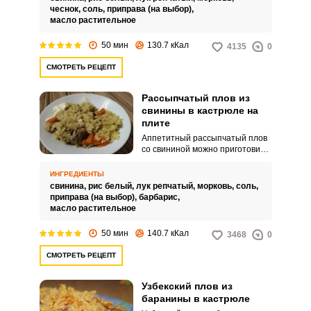
чеснок,
соль,
приправа (на выбор),
масло растительное
50 мин
130.7 кКал
4135
0
СМОТРЕТЬ РЕЦЕПТ
Рассыпчатый плов из
свинины в кастрюле на
плите
Аппетитный рассыпчатый плов
со свининой можно приготовить
в домашних условиях в
кастрюле. Такой способ станет
ИНГРЕДИЕНТЫ
отличной альтернативой
свинина,
рис белый,
лук репчатый,
морковь,
соль,
классического казана.
приправа (на выбор),
барбарис,
масло растительное
50 мин
140.7 кКал
3468
0
СМОТРЕТЬ РЕЦЕПТ
Узбекский плов из
баранины в кастрюле