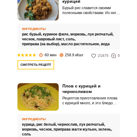
курицей
Бурый рис славится своими
полезными свойствами. Из него
получается не только вкусный
гарнир, но и питательный плов.
ИНГРЕДИЕНТЫ
рис бурый,
куриное филе,
морковь,
лук репчатый,
чеснок,
лавровый лист,
соль,
приправа (на выбор),
масло растительное,
вода
60 мин
258.9 кКал
21875
0
СМОТРЕТЬ РЕЦЕПТ
Плов с курицей и
черносливом
Рецептов приготовления плова
с курицей много, и это блюдо
готовят хозяйки часто, ведь
продукты для него недорогие и
доступны в течение всего года.
ИНГРЕДИЕНТЫ
В этом рецепте вам
курица,
рис белый,
чернослив,
лук репчатый,
предлагается в плов добавить
морковь,
чеснок,
приправа магги жульен,
зелень,
чернослив, что придаст ему
соль