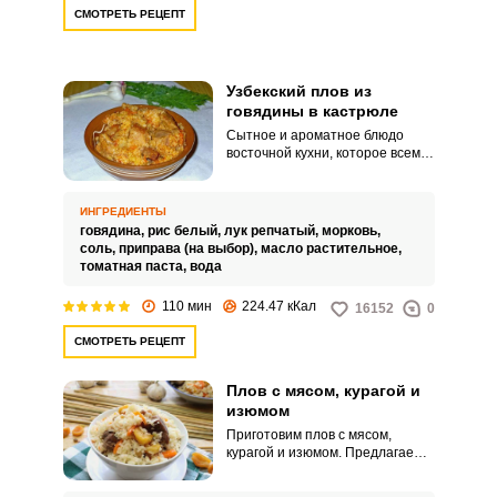
СМОТРЕТЬ РЕЦЕПТ
Узбекский плов из
говядины в кастрюле
Сытное и ароматное блюдо
восточной кухни, которое всем
знакомо не понаслышке. Плов
хорошо сочетается со свежими
и маринованными овощами и
ИНГРЕДИЕНТЫ
готовить его можно с разными
говядина,
рис белый,
лук репчатый,
морковь,
видами мяса.
соль,
приправа (на выбор),
масло растительное,
томатная паста,
вода
110 мин
224.47 кКал
16152
0
СМОТРЕТЬ РЕЦЕПТ
Плов с мясом, курагой и
изюмом
Приготовим плов с мясом,
курагой и изюмом. Предлагаем
использовать мякоть свинины с
небольшими жировыми