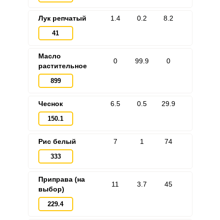
Лук репчатый
1.4
0.2
8.2
41
Масло
0
99.9
0
растительное
899
Чеснок
6.5
0.5
29.9
150.1
Рис белый
7
1
74
333
Приправа (на
11
3.7
45
выбор)
229.4