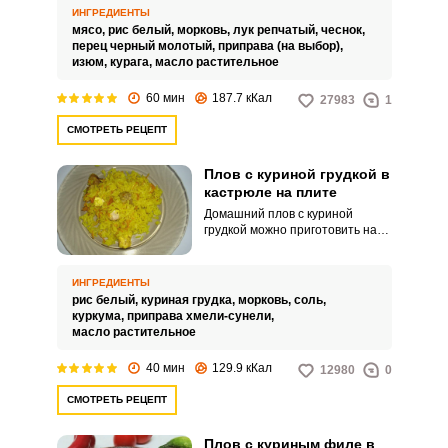
прослойками.
ИНГРЕДИЕНТЫ
мясо,
рис белый,
морковь,
лук репчатый,
чеснок,
перец черный молотый,
приправа (на выбор),
изюм,
курага,
масло растительное
60 мин
187.7 кКал
27983
1
СМОТРЕТЬ РЕЦЕПТ
Плов с куриной грудкой в
кастрюле на плите
Домашний плов с куриной
грудкой можно приготовить на
плите в кастрюле. Продукт
выйдет ярким, аппетитным и в
меру пряным.
ИНГРЕДИЕНТЫ
рис белый,
куриная грудка,
морковь,
соль,
куркума,
приправа хмели-сунели,
масло растительное
40 мин
129.9 кКал
12980
0
СМОТРЕТЬ РЕЦЕПТ
Плов с куриным филе в