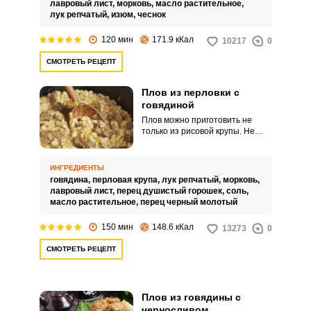
лавровый лист,
морковь,
масло растительное,
лук репчатый,
изюм,
чеснок
120 мин
171.9 кКал
10217
0
СМОТРЕТЬ РЕЦЕПТ
Плов из перловки с
говядиной
Плов можно приготовить не
только из рисовой крупы. Не
самый распространенный
вариант этого блюда, но очень
вкусный получается из
ИНГРЕДИЕНТЫ
перловой крупы.
говядина,
перловая крупа,
лук репчатый,
морковь,
лавровый лист,
перец душистый горошек,
соль,
масло растительное,
перец черный молотый
150 мин
148.6 кКал
13273
0
СМОТРЕТЬ РЕЦЕПТ
Плов из говядины с
черносливом