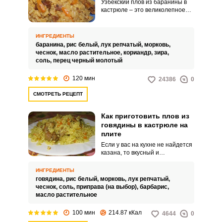
Узбекский плов из баранины в
кастрюле – это великолепное
сытное блюдо для обеда или
ужина для всей семьи. Если у
вас есть этот рецепт, то вам не
ИНГРЕДИЕНТЫ
придется ехать в страны
баранина,
рис белый,
лук репчатый,
морковь,
Средней Азии, чтобы
чеснок,
масло растительное,
кориандр,
зира,
полакомится настоящим
соль,
перец черный молотый
пловом. Если следовать всем
шагам приготовления, то блюдо
120 мин
24386
0
у вас получится ничем не хуже.
СМОТРЕТЬ РЕЦЕПТ
Как приготовить плов из
говядины в кастрюле на
плите
Если у вас на кухне не найдется
казана, то вкусный и
наваристый плов можно
приготовить в кастрюле с
ИНГРЕДИЕНТЫ
толстым дном. Плов можно
говядина,
рис белый,
морковь,
лук репчатый,
готовить с разными видами
чеснок,
соль,
приправа (на выбор),
барбарис,
мяса, в данном рецепте будет
масло растительное
использована говядина.
100 мин
214.87 кКал
4644
0