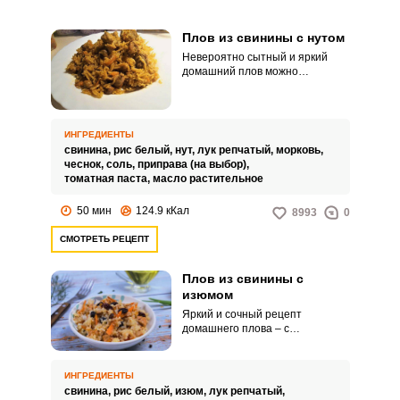
Плов из свинины с нутом
Невероятно сытный и яркий
домашний плов можно
приготовить из свинины и нута.
Блюдо порадует полезными
свойствами и насыщенным
вкусом.
ИНГРЕДИЕНТЫ
свинина,
рис белый,
нут,
лук репчатый,
морковь,
чеснок,
соль,
приправа (на выбор),
томатная паста,
масло растительное
50 мин
124.9 кКал
8993
0
СМОТРЕТЬ РЕЦЕПТ
Плов из свинины с
изюмом
Яркий и сочный рецепт
домашнего плова – с
добавлением свинины и изюма.
Сочетание разных вкусов
станет особенностью готового
ИНГРЕДИЕНТЫ
продукта.
свинина,
рис белый,
изюм,
лук репчатый,