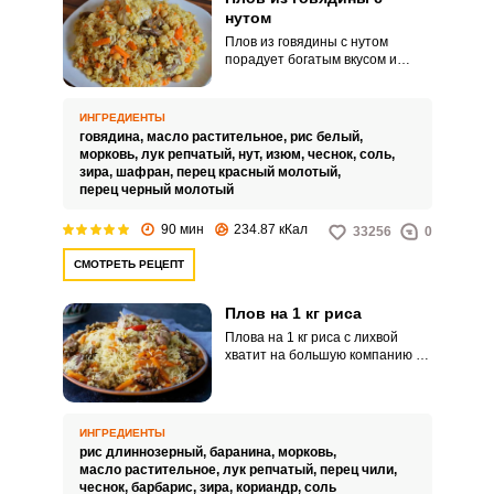
сравнению с шлифованным
нутом
белым рисом.
Плов из говядины с нутом
порадует богатым вкусом и
сытностью. Это отличное блюдо
для холодного времени года –
горячее, насыщенное,
ИНГРЕДИЕНТЫ
питательное, оно и насытит, и
говядина,
масло растительное,
рис белый,
согреет.
морковь,
лук репчатый,
нут,
изюм,
чеснок,
соль,
зира,
шафран,
перец красный молотый,
перец черный молотый
90 мин
234.87 кКал
33256
0
СМОТРЕТЬ РЕЦЕПТ
Плов на 1 кг риса
Плова на 1 кг риса с лихвой
хватит на большую компанию –
сытно, вкусно, душевно. Рис
обязательно используем
длиннозерный, он даст
необходимую рассыпчатость
ИНГРЕДИЕНТЫ
плову.
рис длиннозерный,
баранина,
морковь,
масло растительное,
лук репчатый,
перец чили,
чеснок,
барбарис,
зира,
кориандр,
соль