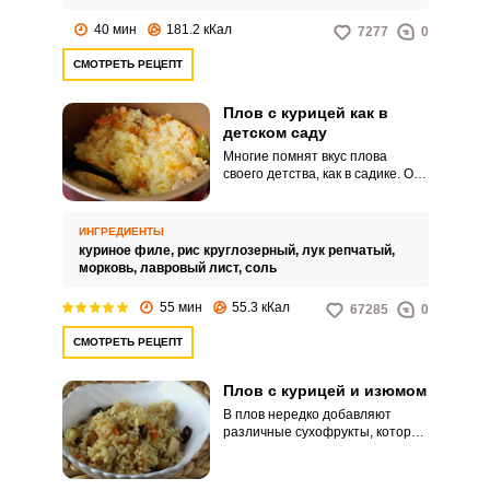
кисло-сладкие нотки и
интересный оригинальный вкус.
40 мин
181.2 кКал
7277
0
СМОТРЕТЬ РЕЦЕПТ
Плов с курицей как в
детском саду
Многие помнят вкус плова
своего детства, как в садике. Он
в памяти остался самым лучшим
и самым вкусным.
ИНГРЕДИЕНТЫ
куриное филе,
рис круглозерный,
лук репчатый,
ВХОД НА САЙТ
РЕГИСТРАЦИЯ
морковь,
лавровый лист,
соль
55 мин
55.3 кКал
67285
0
Войдите
с помощью социальных сетей:
СМОТРЕТЬ РЕЦЕПТ
Плов с курицей и изюмом
В плов нередко добавляют
или
различные сухофрукты, которые
оттеняют вкус плова и придают
ему приятный кисло-сладкий
вкус. В этом рецепте вам