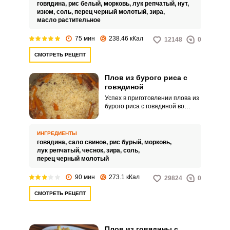
говядина,
рис белый,
морковь,
лук репчатый,
нут,
изюм,
соль,
перец черный молотый,
зира,
масло растительное
75 мин
238.46 кКал
12148
0
СМОТРЕТЬ РЕЦЕПТ
Плов из бурого риса с
говядиной
Успех в приготовлении плова из
бурого риса с говядиной во
многом зависит от выбора риса.
Как известно, идеально для
этого дела подходит
ИНГРЕДИЕНТЫ
длиннозерный рис: содержание
говядина,
сало свиное,
рис бурый,
морковь,
крахмала в нем низкое, и при
лук репчатый,
чеснок,
зира,
соль,
готовке зернышки получаются
перец черный молотый
рассыпчатыми, легкими, не
склеиваются – а это именно то,
90 мин
273.1 кКал
29824
0
что нужно для плова. Среди
видов длиннозерного риса
СМОТРЕТЬ РЕЦЕПТ
можно найти так называемый
бурый: его зерна частично
сохраняют на себе отрубную
оболочку и содержат больше
Плов из говядины с
полезных веществ и волокон по