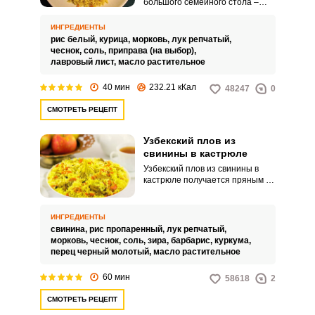
большого семейного стола –
рассыпчатый плов с курицей.
Блюдо можно приготовить в
ИНГРЕДИЕНТЫ
кастрюле.
рис белый,
курица,
морковь,
лук репчатый,
чеснок,
соль,
приправа (на выбор),
лавровый лист,
масло растительное
40 мин
232.21 кКал
48247
0
СМОТРЕТЬ РЕЦЕПТ
Узбекский плов из
свинины в кастрюле
Узбекский плов из свинины в
кастрюле получается пряным и
питательным, тем более его
можно приготовить на плите без
лишних хлопот. Удивите родных
ИНГРЕДИЕНТЫ
интересным приготовлением и
свинина,
рис пропаренный,
лук репчатый,
ярким вкусом готового продукта.
морковь,
чеснок,
соль,
зира,
барбарис,
куркума,
перец черный молотый,
масло растительное
60 мин
58618
2
СМОТРЕТЬ РЕЦЕПТ