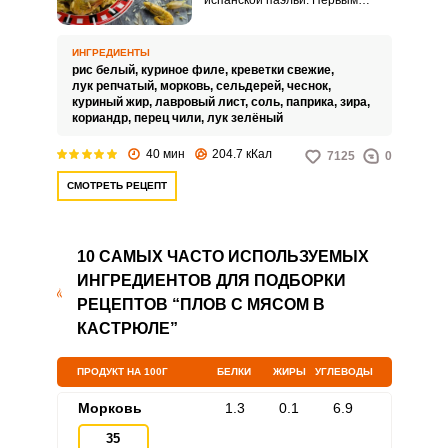
испанской паэльи. Первым
делом обжарим специи, чтобы
они раскрыли свой аромат и
отдали его всем остальным
ИНГРЕДИЕНТЫ
ингредиентам.
рис белый,
куриное филе,
креветки свежие,
лук репчатый,
морковь,
сельдерей,
чеснок,
куриный жир,
лавровый лист,
соль,
паприка,
зира,
кориандр,
перец чили,
лук зелёный
40 мин
204.7 кКал
7125
0
СМОТРЕТЬ РЕЦЕПТ
10 САМЫХ ЧАСТО ИСПОЛЬЗУЕМЫХ
ИНГРЕДИЕНТОВ ДЛЯ ПОДБОРКИ
РЕЦЕПТОВ “ПЛОВ С МЯСОМ В
КАСТРЮЛЕ”
ПРОДУКТ НА 100Г
БЕЛКИ
ЖИРЫ
УГЛЕВОДЫ
Морковь
1.3
0.1
6.9
35