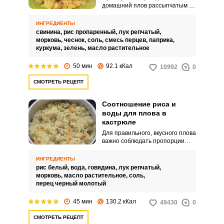
домашний плов рассыпчатым и
интересным по вкусу. Возьмите
на заметку простой рецепт
ИНГРЕДИЕНТЫ
приготовления в кастрюле на
свинина,
рис пропаренный,
лук репчатый,
плите.
морковь,
чеснок,
соль,
смесь перцев,
паприка,
куркума,
зелень,
масло растительное
50 мин
92.1 кКал
10992
0
СМОТРЕТЬ РЕЦЕПТ
Соотношение риса и
воды для плова в
кастрюле
Для правильного, вкусного плова
важно соблюдать пропорции
риса и воды. При варке в
кастрюле обычно берут 1:2
ИНГРЕДИЕНТЫ
ингредиентов.
рис белый,
вода,
говядина,
лук репчатый,
морковь,
масло растительное,
соль,
перец черный молотый
45 мин
130.2 кКал
49430
0
СМОТРЕТЬ РЕЦЕПТ