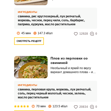
ароматный плов. Оцените
быстрый рецепт из круглого
риса и свинины.
ИНГРЕДИЕНТЫ
свинина,
рис круглозерный,
лук репчатый,
морковь,
чеснок,
перец чили,
соль,
барбарис,
паприка,
куркума,
масло растительное
45 мин
147.3 кКал
12928
0
СМОТРЕТЬ РЕЦЕПТ
Плов из перловки со
свининой
Необычный и яркий по вкусу
вариант домашнего плова – из
перловой крупы и свинины.
Удивите своих родных или
гостей сытным угощением.
ИНГРЕДИЕНТЫ
свинина,
перловая крупа,
морковь,
лук репчатый,
соль,
перец черный молотый,
чеснок,
зелень,
масло растительное
70 мин
123.5 кКал
20834
0