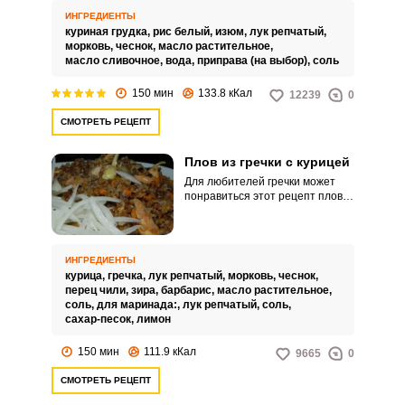
предлагается приготовить плов
ИНГРЕДИЕНТЫ
из белого риса с курицей и
куриная грудка,
рис белый,
изюм,
лук репчатый,
изюмом.
морковь,
чеснок,
масло растительное,
масло сливочное,
вода,
приправа (на выбор),
соль
Запомнить меня
150 мин
133.8 кКал
12239
0
СМОТРЕТЬ РЕЦЕПТ
ВХОД
ЕЩЕ НЕ ЗАРЕГИСТРИРОВАННЫ?
Плов из гречки с курицей
Для любителей гречки может
понравиться этот рецепт плова
Забыли пароль?
из гречки с курицей. Блюдо
редкое, но в тоже время
полезное и вкусное.
ИНГРЕДИЕНТЫ
курица,
гречка,
лук репчатый,
морковь,
чеснок,
перец чили,
зира,
барбарис,
масло растительное,
соль,
для маринада:,
лук репчатый,
соль,
сахар-песок,
лимон
150 мин
111.9 кКал
9665
0
СМОТРЕТЬ РЕЦЕПТ