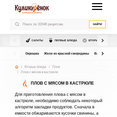
НАЙТИ
🍆
🍵
🍲
САЛАТЫ
ПЕРВЫЕ БЛЮДА
ВТОРЫЕ БЛЮДА
Окрошка
Желе из красной смородины
Варенье из в
/
Вторые блюда
/
Плов
/
Плов с мясом в кастрюле
ПЛОВ С МЯСОМ В КАСТРЮЛЕ
Для приготовления плова с мясом в
кастрюле, необходимо соблюдать некоторый
алгоритм закладки продуктов. Сначала в
емкости обжариваются кусочки свинины, а