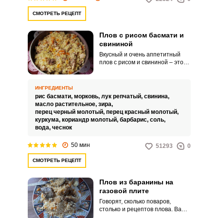
СМОТРЕТЬ РЕЦЕПТ
Плов с рисом басмати и
свининой
Вкусный и очень аппетитный
плов с рисом и свининой – это
отличное блюдо для всей семьи.
Готовить его просто, а
домашние останутся сытыми и
ИНГРЕДИЕНТЫ
довольными! Просто
рис басмати,
морковь,
лук репчатый,
свинина,
объедение!
масло растительное,
зира,
перец черный молотый,
перец красный молотый,
куркума,
кориандр молотый,
барбарис,
соль,
вода,
чеснок
50 мин
51293
0
СМОТРЕТЬ РЕЦЕПТ
Плов из баранины на
газовой плите
Говорят, сколько поваров,
столько и рецептов плова. Вам
предлагается проверенный