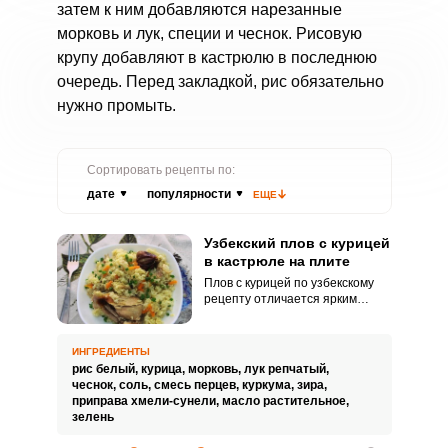
затем к ним добавляются нарезанные
морковь и лук, специи и чеснок. Рисовую
крупу добавляют в кастрюлю в последнюю
очередь. Перед закладкой, рис обязательно
нужно промыть.
Сортировать рецепты по:
дате
популярности
ЕЩЕ
Узбекский плов с курицей
в кастрюле на плите
Плов с курицей по узбекскому
рецепту отличается ярким
пряным ароматом и
насыщенным вкусом.
Приготовить питательное блюдо
ИНГРЕДИЕНТЫ
можно в кастрюле.
рис белый,
курица,
морковь,
лук репчатый,
чеснок,
соль,
смесь перцев,
куркума,
зира,
приправа хмели-сунели,
масло растительное,
зелень