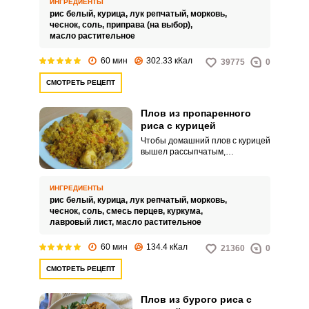
ИНГРЕДИЕНТЫ
ароматом.
рис белый,
курица,
лук репчатый,
морковь,
чеснок,
соль,
приправа (на выбор),
масло растительное
60 мин
302.33 кКал
39775
0
СМОТРЕТЬ РЕЦЕПТ
Плов из пропаренного
риса с курицей
Чтобы домашний плов с курицей
вышел рассыпчатым,
используйте пропаренный рис.
Вам не придется тратить время
на промывание продукта, что
ИНГРЕДИЕНТЫ
сэкономит время.
рис белый,
курица,
лук репчатый,
морковь,
чеснок,
соль,
смесь перцев,
куркума,
лавровый лист,
масло растительное
60 мин
134.4 кКал
21360
0
СМОТРЕТЬ РЕЦЕПТ
Плов из бурого риса с