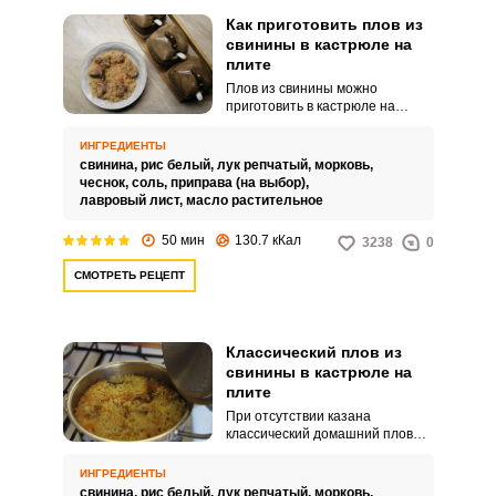
Как приготовить плов из
свинины в кастрюле на
плите
Плов из свинины можно
приготовить в кастрюле на
плите. Рецепт порадует
быстрым и понятным
ИНГРЕДИЕНТЫ
исполнением.
свинина,
рис белый,
лук репчатый,
морковь,
чеснок,
соль,
приправа (на выбор),
лавровый лист,
масло растительное
50 мин
130.7 кКал
3238
0
СМОТРЕТЬ РЕЦЕПТ
Классический плов из
свинины в кастрюле на
плите
При отсутствии казана
классический домашний плов
можно приготовить в кастрюле.
Блюдо выйдет не менее
ИНГРЕДИЕНТЫ
вкусным и питательным.
свинина,
рис белый,
лук репчатый,
морковь,