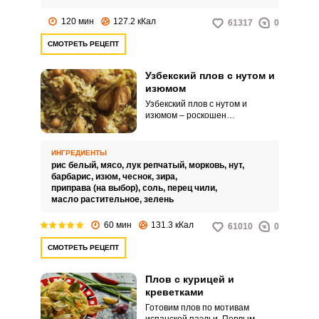
120 мин
127.2 кКал
61317
0
СМОТРЕТЬ РЕЦЕПТ
Узбекский плов с нутом и
изюмом
Узбекский плов с нутом и
изюмом – роскошен
насыщенным вкусом, в котором
идеально сочетаются нотки
жареного мяса, нута, сладкого
ИНГРЕДИЕНТЫ
изюма и барбариса с кислинкой.
рис белый,
мясо,
лук репчатый,
морковь,
нут,
И это мы еще не упомянули про
барбарис,
изюм,
чеснок,
зира,
пряности.
приправа (на выбор),
соль,
перец чили,
масло растительное,
зелень
60 мин
131.3 кКал
61010
0
СМОТРЕТЬ РЕЦЕПТ
Плов с курицей и
креветками
Готовим плов по мотивам