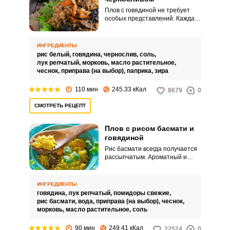
Плов с говядиной не требует
особых представлений. Каждая
хозяйка привносит в это блюдо
что-то свое, будь то специи,
овощи, сухофрукты или
ИНГРЕДИЕНТЫ
экзотические виды мяса.
рис белый,
говядина,
чернослив,
соль,
лук репчатый,
морковь,
масло растительное,
чеснок,
приправа (на выбор),
паприка,
зира
110 мин
245.33 кКал
8679
0
СМОТРЕТЬ РЕЦЕПТ
Плов с рисом басмати и
говядиной
Рис басмати всегда получается
рассыпчатым. Ароматный и
пряные плов с говядиной и
рисом басмати – лучший ужин
для всей семьи, попробуйте и
ИНГРЕДИЕНТЫ
убедитесь сами.
говядина,
лук репчатый,
помидоры свежие,
рис басмати,
вода,
приправа (на выбор),
чеснок,
морковь,
масло растительное,
соль
90 мин
249.41 кКал
22524
0