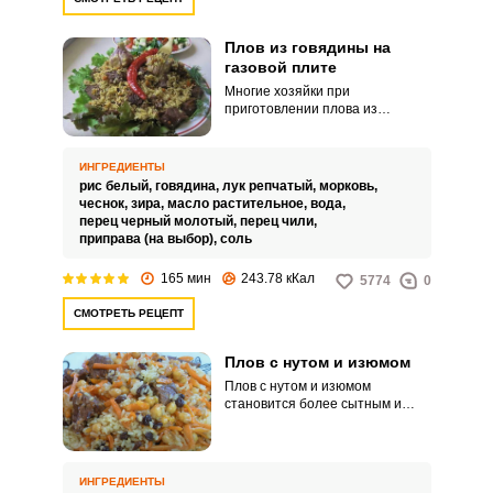
Плов из говядины на
газовой плите
Многие хозяйки при
приготовлении плова из
говядины на газовой плите
сталкиваются с неприятной
проблемой слипшегося риса.
ИНГРЕДИЕНТЫ
Чтобы это не случилось, надо
рис белый,
говядина,
лук репчатый,
морковь,
знать некоторые особенности
чеснок,
зира,
масло растительное,
вода,
готовки этого блюда: количество
перец черный молотый,
перец чили,
ингредиентов берется согласно
приправа (на выбор),
соль
рецептуре, плов готовят только
из пропаренного риса или
165 мин
243.78 кКал
5774
0
специально сорта для плова
(дев-зира).
СМОТРЕТЬ РЕЦЕПТ
Плов с нутом и изюмом
Плов с нутом и изюмом
становится более сытным и
питательным благодаря нуту. И
неудивительно, ведь эти
привлекательные горошки
содержат большое количество
ИНГРЕДИЕНТЫ
белка и растительной клетчатки.