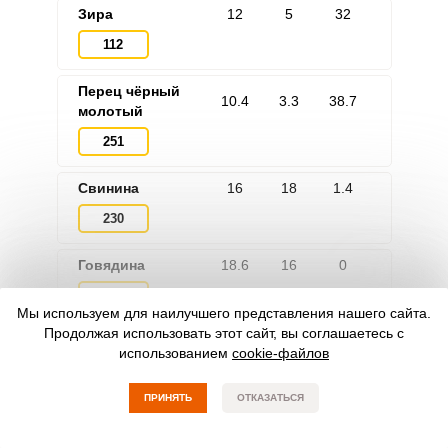
Зира
12
5
32
112
Перец чёрный
10.4
3.3
38.7
молотый
251
Свинина
16
18
1.4
230
Говядина
18.6
16
0
218
Мы используем для наилучшего представления нашего сайта.
Продолжая использовать этот сайт, вы соглашаетесь с
Быстрый фильтр
использованием
cookie-файлов
ПРИНЯТЬ
ОТКАЗАТЬСЯ
Плов с мясом
Плов в кастрюле
Плов с мясом в казане
Плов без мяса