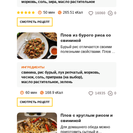
морковь,
соль,
зира,
масло растительное
50 мин
265.51 кКал
16060
0
СМОТРЕТЬ РЕЦЕПТ
Плов из бурого риса со
свининой
Бурый рис отличается своими
полезными свойствами. Плов из
него выходит рассыпчатым и
аппетитным.
ИНГРЕДИЕНТЫ
свинина,
рис бурый,
лук репчатый,
морковь,
чеснок,
соль,
приправа (на выбор),
масло растительное,
зелень
60 мин
168.9 кКал
14935
0
СМОТРЕТЬ РЕЦЕПТ
Плов с круглым рисом и
свининой
Для домашнего обеда можно
приготовить сытный и