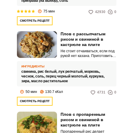
приправа (на выбор),
соль
приготовить его в кастрюле,
ведь не у всех есть дома
75 мин
42930
0
кухонные гаджеты. Чтобы плов
с курицей в кастрюле получился
СМОТРЕТЬ РЕЦЕПТ
рассыпчатым, возьмите рис
сорта «Басмати» и строго
следуйте количеству указанных
Плов с рассыпчатым
в рецепте ингредиентов.
рисом и свининой в
кастрюле на плите
Не стоит отчаиваться, если под
рукой нет казана. Приготовить
аппетитный домашний плов
можно на плите в кастрюле с
ИНГРЕДИЕНТЫ
толстым дном.
свинина,
рис белый,
лук репчатый,
морковь,
чеснок,
соль,
перец черный молотый,
куркума,
зира,
масло растительное
50 мин
130.7 кКал
4731
0
СМОТРЕТЬ РЕЦЕПТ
Плов с пропаренным
рисом и свининой в
кастрюле на плите
Пропаренный рис делает