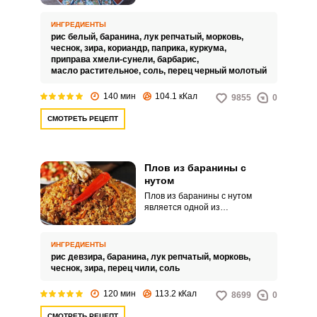
временем рецепт
приготовления этого блюда в
ИНГРЕДИЕНТЫ
обычной квартире и на газовой
рис белый,
баранина,
лук репчатый,
морковь,
плите.
чеснок,
зира,
кориандр,
паприка,
куркума,
приправа хмели-сунели,
барбарис,
масло растительное,
соль,
перец черный молотый
140 мин
104.1 кКал
9855
0
СМОТРЕТЬ РЕЦЕПТ
Плов из баранины с
нутом
Плов из баранины с нутом
является одной из
разновидностей узбекского
плова. Сам по себе нут не
влияет на вкус плова и его
ИНГРЕДИЕНТЫ
добавляют для разнообразия
рис девзира,
баранина,
лук репчатый,
морковь,
блюда.
чеснок,
зира,
перец чили,
соль
120 мин
113.2 кКал
8699
0
СМОТРЕТЬ РЕЦЕПТ