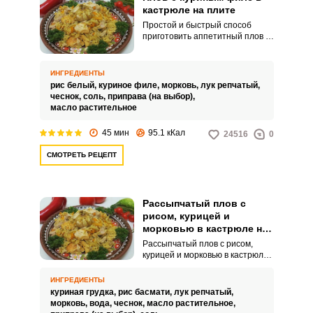
кастрюле на плите
Простой и быстрый способ
приготовить аппетитный плов с
куриным филе – в кастрюле.
Блюдо выходит рассыпчатым и
ароматным.
ИНГРЕДИЕНТЫ
рис белый,
куриное филе,
морковь,
лук репчатый,
чеснок,
соль,
приправа (на выбор),
масло растительное
45 мин
95.1 кКал
24516
0
СМОТРЕТЬ РЕЦЕПТ
Рассыпчатый плов с
рисом, курицей и
морковью в кастрюле на
плите
Рассыпчатый плов с рисом,
курицей и морковью в кастрюле
на плите обязательно
получится вкусным по нашему
ИНГРЕДИЕНТЫ
рецепту! Чаще всего плов
куриная грудка,
рис басмати,
лук репчатый,
готовят в мультиварке, но в этом
морковь,
вода,
чеснок,
масло растительное,
рецепте вам предлагается