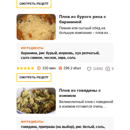
СМОТРЕТЬ РЕЦЕПТ
Плов из бурого риса с
бараниной
Пикник или сытный обед на
большую компанию – плов из
бурого риса с бараниной
поможет накормить всех. В этом
рецепте мы расскажем, как
ИНГРЕДИЕНТЫ
приготовить вкусное блюдо из
баранина,
рис бурый,
морковь,
лук репчатый,
бурого риса.
сало свиное,
чеснок,
зира,
соль
150 мин
296.2 кКал
11692
0
СМОТРЕТЬ РЕЦЕПТ
Плов из говядины с
изюмом
Великолепный плов с говядиной
и изюмом готовится очень
просто. Мясо для вкусного плова
должно быть достаточно
жирным, например, баранина
ИНГРЕДИЕНТЫ
или свинина, но также подойдет
говядина,
приправа (на выбор),
рис белый,
соль,
и мякоть говядины.