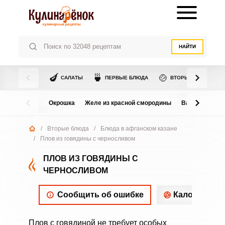
НАЙТИ
🍆
🍵
🍲
САЛАТЫ
ПЕРВЫЕ БЛЮДА
ВТОРЫЕ БЛЮДА
Окрошка
Желе из красной смородины
Варенье из в
/
Вторые блюда
/
Блюда в афганском казане
/
Плов из говядины с черносливом
ПЛОВ ИЗ ГОВЯДИНЫ С
ЧЕРНОСЛИВОМ
Сообщить об ошибке
Калорийнос
Плов с говядиной не требует особых