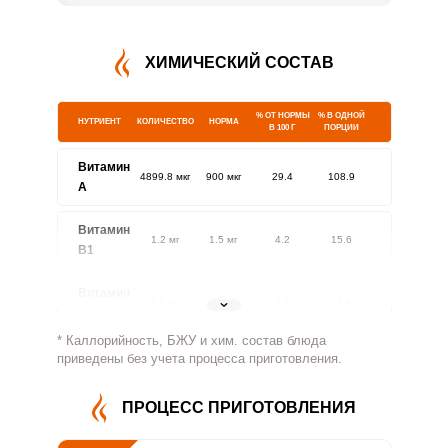
ХИМИЧЕСКИЙ СОСТАВ
% ОТ НОРМЫ
% В ОДНОЙ
НУТРИЕНТ
КОЛИЧЕСТВО
НОРМА
В 100 Г
ПОРЦИИ
Витамин
4899.8 мкг
900 мкг
29.4
108.9
A
Витамин
1.2 мг
1.5 мг
4.2
15.6
В1
Витамин
1.5 мг
1.8 мг
4.5
16.8
В2
* Каллорийность, БЖУ и хим. состав блюда
Витамин
приведены без учета процесса приготовления.
835.6 мг
500 мг
9
33.4
В4
ПРОЦЕСС ПРИГОТОВЛЕНИЯ
Витамин
7.1 мг
5 мг
7.7
28.5
В5