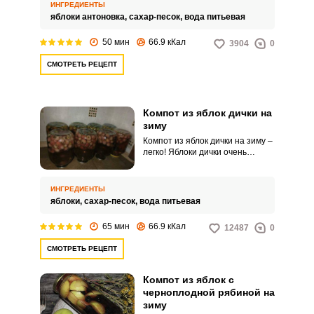
изумительный, прозрачный и
ИНГРЕДИЕНТЫ
насыщенный.
яблоки антоновка,
сахар-песок,
вода питьевая
50 мин
66.9 кКал
3904
0
СМОТРЕТЬ РЕЦЕПТ
Компот из яблок дички на
зиму
Компот из яблок дички на зиму –
легко! Яблоки дички очень
мелкие и ароматные, поэтому из
них так удобно делать компоты.
Даже после термообработки эти
ИНГРЕДИЕНТЫ
яблочки сохраняют красивый и
яблоки,
сахар-песок,
вода питьевая
аппетитный внешний вид.
65 мин
66.9 кКал
12487
0
СМОТРЕТЬ РЕЦЕПТ
Компот из яблок с
черноплодной рябиной на
зиму