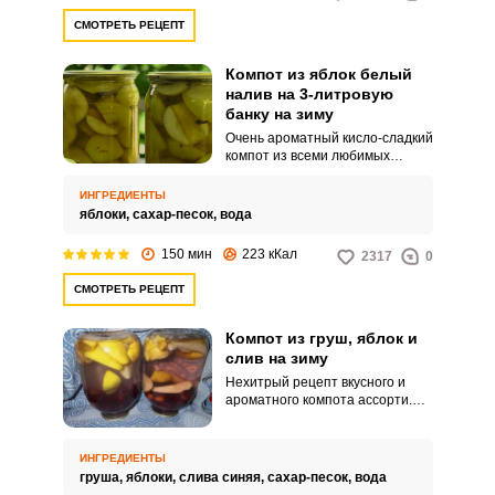
СМОТРЕТЬ РЕЦЕПТ
Компот из яблок белый
налив на 3-литровую
Запомнить меня
банку на зиму
Очень ароматный кисло-сладкий
ВХОД
компот из всеми любимых
фруктов. Рецепт до безумия
простой, значит, не займет
ЕЩЕ НЕ ЗАРЕГИСТРИРОВАННЫ?
ИНГРЕДИЕНТЫ
много вашего времени.
яблоки,
сахар-песок,
вода
Забыли пароль?
150 мин
223 кКал
2317
0
СМОТРЕТЬ РЕЦЕПТ
Компот из груш, яблок и
слив на зиму
Нехитрый рецепт вкусного и
ароматного компота ассорти.
Вкус такой заготовки получается
очень легким и свежим и
прекрасно подойдет как для
ИНГРЕДИЕНТЫ
летнего зноя, так и для зимних
груша,
яблоки,
слива синяя,
сахар-песок,
вода
холодов.