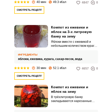
40 мин
49.3 кКал
4847
0
всего готовят компоты.
СМОТРЕТЬ РЕЦЕПТ
Компот из ежевики и
яблок на 3-х литровую
банку на зиму
Яблоки вместе с ежевикой и
небольшим количеством кураги
помещаются в кастрюлю. К ним
добавляется сахар и всё
ИНГРЕДИЕНТЫ
заливается водой.
яблоки,
ежевика,
курага,
сахар-песок,
вода
30 мин
52.1 кКал
4657
0
СМОТРЕТЬ РЕЦЕПТ
Компот из ежевики и
яблок на зиму
В трёхлитровую банку
закладываются нарезанные
яблоки и ежевика. Всё
заливается сахарным сиропом и