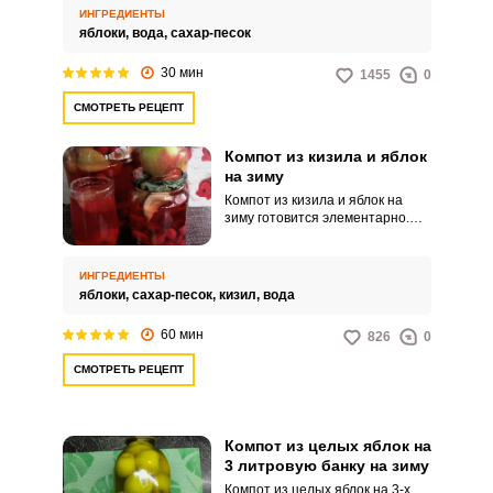
готовится просто и пользуется
ИНГРЕДИЕНТЫ
большим спросом среди
яблоки,
вода,
сахар-песок
домочадцев. Ароматное
лакомство представляет собой
30 мин
1455
0
не только вкуснейший напиток,
но и десерт.
СМОТРЕТЬ РЕЦЕПТ
Компот из кизила и яблок
на зиму
Компот из кизила и яблок на
зиму готовится элементарно.
Зимняя заготовка позволяет
навсегда отказаться от
магазинных напитков.
ИНГРЕДИЕНТЫ
яблоки,
сахар-песок,
кизил,
вода
60 мин
826
0
СМОТРЕТЬ РЕЦЕПТ
Компот из целых яблок на
3 литровую банку на зиму
Компот из целых яблок на 3-х