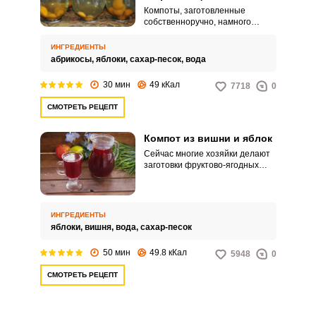
Компоты, заготовленные
собственноручно, намного
вкуснее и полезнее магазинных
соков и газированных напитков.
ИНГРЕДИЕНТЫ
Летом я стараюсь приготовить
абрикосы,
яблоки,
сахар-песок,
вода
как можно больше различных
компотов.
30 мин
49 кКал
7718
0
СМОТРЕТЬ РЕЦЕПТ
Компот из вишни и яблок
Сейчас многие хозяйки делают
заготовки фруктово-ягодных
компотов. Приятно открыть
банку ароматного компота и
насладится его вкусом.
ИНГРЕДИЕНТЫ
яблоки,
вишня,
вода,
сахар-песок
50 мин
49.8 кКал
5948
0
СМОТРЕТЬ РЕЦЕПТ