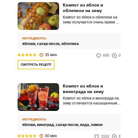
Компот из яблок и
облепихи на зиму
Компот из яблок и облепихи на
зиму получается очень ярким по
вкусу, привлекательным и
витаминным. Такой интересный
напиток послужит прекрасной
ИНГРЕДИЕНТЫ
заменой магазинным сокам,
яблоки,
сахар-песок,
облепиха
лимонадам.
35 мин
695
0
СМОТРЕТЬ РЕЦЕПТ
Компот из яблок и
винограда на зиму
Компот из яблок и винограда на
зиму отличается насыщенным
интересным вкусом,
привлекательным видом и
приятным ароматом. Такой
ИНГРЕДИЕНТЫ
напиток можно подавать со
яблоки,
виноград,
сахар-песок,
вода,
лимон
свежей выпечкой и другими
лакомствами.
40 мин
1102
0