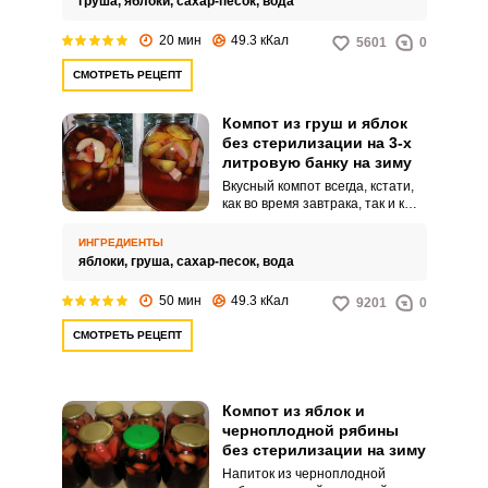
груша,
яблоки,
сахар-песок,
вода
приятное сочетание.
20 мин
49.3 кКал
5601
0
СМОТРЕТЬ РЕЦЕПТ
Компот из груш и яблок
без стерилизации на 3-х
литровую банку на зиму
Вкусный компот всегда, кстати,
как во время завтрака, так и к
праздничному столу. Особенно,
если для приготовления
ИНГРЕДИЕНТЫ
берутся домашние фрукты,
яблоки,
груша,
сахар-песок,
вода
которые сочетаемы друг с
другом.
50 мин
49.3 кКал
9201
0
СМОТРЕТЬ РЕЦЕПТ
Компот из яблок и
черноплодной рябины
без стерилизации на зиму
Напиток из черноплодной