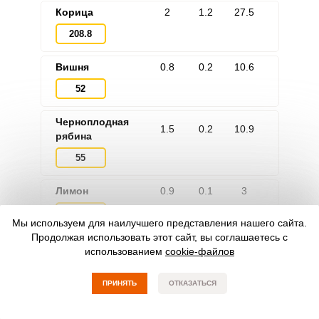
Корица
2
1.2
27.5
208.8
Вишня
0.8
0.2
10.6
52
Черноплодная
1.5
0.2
10.9
рябина
55
Лимон
0.9
0.1
3
34
Мы используем для наилучшего представления нашего сайта.
Продолжая использовать этот сайт, вы соглашаетесь с
Быстрый фильтр
использованием
cookie-файлов
ПРИНЯТЬ
ОТКАЗАТЬСЯ
Компот из ежевики без стерилизации на зиму
Компот из яблок на зиму