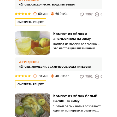
фруктами можно приступать к
яблоки,
сахар-песок,
вода питьевая
заготовкам на зиму. Самый
простой и востребованный вид
60 мин
66.9 кКал
7997
0
закаток – это компоты.
СМОТРЕТЬ РЕЦЕПТ
Компот из яблок с
апельсином на зиму
Компот из яблок и апельсина –
это настоящий витаминный
коктейль, который будет очень
кстати зимой, когда организм
нуждается в свежих фруктах и
ИНГРЕДИЕНТЫ
полезных микроэлементах. А
яблоки,
апельсин,
сахар-песок,
вода питьевая
закатать его на зиму не
составит никакого труда.
70 мин
48.9 кКал
7501
0
СМОТРЕТЬ РЕЦЕПТ
Компот из яблок белый
налив на зиму
Яблоки белый налив созревают
одними из первых и отлично
подходят для различных