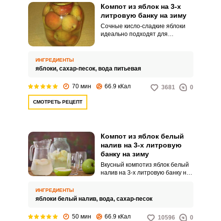
натуральные компоненты.
Компот из яблок на 3-х
литровую банку на зиму
Сочные кисло-сладкие яблоки
идеально подходят для
компотов. Вот один из самых
простых и быстрых рецептов
приготовления компота на зиму
ИНГРЕДИЕНТЫ
из яблок на 3-ех литровую банку.
яблоки,
сахар-песок,
вода питьевая
70 мин
66.9 кКал
3681
0
СМОТРЕТЬ РЕЦЕПТ
ВХОД НА САЙТ
РЕГИСТРАЦИЯ
Компот из яблок белый
Войдите
налив на 3-х литровую
с помощью социальных сетей:
банку на зиму
Вкусный компотиз яблок белый
налив на 3-х литровую банку на
зиму – лучший напиток для всей
семьи! Сладкий, ароматный и
ИНГРЕДИЕНТЫ
или
полезный, он утолит жажду
яблоки белый налив,
вода,
сахар-песок
летом и порадует зимой. А
готовить его очень просто!
50 мин
66.9 кКал
10596
0