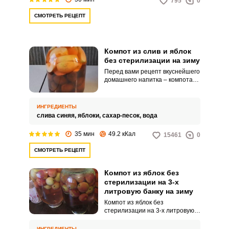
795
0
СМОТРЕТЬ РЕЦЕПТ
Компот из слив и яблок
без стерилизации на зиму
Перед вами рецепт вкуснейшего
домашнего напитка – компота
из слив и яблок. Сочетание
данных ингредиентов является
настолько удачным и уместным,
ИНГРЕДИЕНТЫ
что все родные и гости будут
слива синяя,
яблоки,
сахар-песок,
вода
интересоваться секретами
приготовления этого чудесного
35 мин
49.2 кКал
15461
0
домашнего компота! В данном
случае заготовка на зиму не
СМОТРЕТЬ РЕЦЕПТ
предполагает процесса
стерилизации.
Компот из яблок без
стерилизации на 3-х
литровую банку на зиму
Компот из яблок без
стерилизации на 3-х литровую
банку на зиму – легко! Вдоволь
насытившись спелыми
ИНГРЕДИЕНТЫ