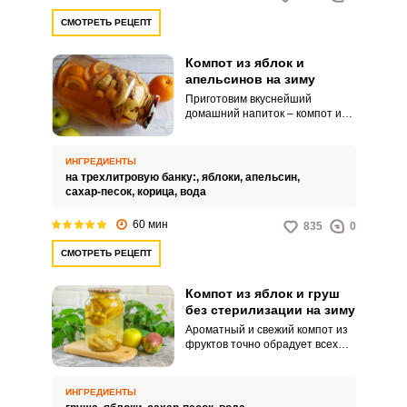
СМОТРЕТЬ РЕЦЕПТ
Компот из яблок и
апельсинов на зиму
Приготовим вкуснейший
домашний напиток – компот из
яблок и апельсинов на зиму.
Восхитительная душистая
заготовка придется по вкусу
ИНГРЕДИЕНТЫ
всем сладкоежкам.
на трехлитровую банку:,
яблоки,
апельсин,
сахар-песок,
корица,
вода
60 мин
835
0
СМОТРЕТЬ РЕЦЕПТ
Компот из яблок и груш
без стерилизации на зиму
Ароматный и свежий компот из
фруктов точно обрадует всех
членов вашей семьи. Кисло-
сладкие яблоки отлично
контрастируют с медовым
ИНГРЕДИЕНТЫ
вкусом груш, обеспечивая