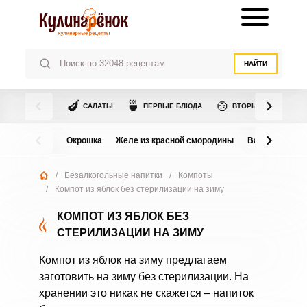
НАЙТИ
🍆
🍵
🍲
САЛАТЫ
ПЕРВЫЕ БЛЮДА
ВТОРЫЕ БЛЮДА
Окрошка
Желе из красной смородины
Варенье из в
/
Безалкогольные напитки
/
Компоты
/
Компот из яблок без стерилизации на зиму
КОМПОТ ИЗ ЯБЛОК БЕЗ
СТЕРИЛИЗАЦИИ НА ЗИМУ
Компот из яблок на зиму предлагаем
заготовить на зиму без стерилизации. На
хранении это никак не скажется – напиток