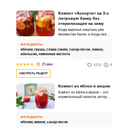
Компот «Ассорти» на 3-х
литровую банку без
стерилизации на зиму
Когда варенья закатано уже
множество банок, а ягоды все
еще не заканчиваются, на
помощь приходит рецепт
ИНГРЕДИЕНТЫ
компота «Ассорти» на 3-х
яблоки,
груша,
слива синяя,
сахар-песок,
лимон,
литровую банку без
апельсин,
лимонная кислота
стерилизации на зиму. Тем
более, что он получается
25 мин
1531
0
безумно вкусным, насыщенным
и ароматным.
СМОТРЕТЬ РЕЦЕПТ
Компот из яблок и вишни
Компот из яблок и вишни – это
изумительный напиток, который
можно варить на каждый день
или приготовить на зиму. В
сегодняшнем рецепте я
расскажу, как я варю напиток на
ИНГРЕДИЕНТЫ
зиму.
яблоки,
вишня,
сахар-песок