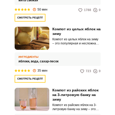
мята свежая
50 мин
1788
0
СМОТРЕТЬ РЕЦЕПТ
Компот из целых яблок на
зиму
Компот из целых яблок на зиму
– это популярная и несложная
заготовка для вашего дома,
которая понравится как
взрослым, так и детям. Такой
ИНГРЕДИЕНТЫ
напиток порадует насыщенным
яблоки,
вода,
сахар-песок
вкусом с приятной кислинкой,
удивительным ароматом и
35 мин
723
0
привлекательным видом.
СМОТРЕТЬ РЕЦЕПТ
Компот из райских яблок
на 3-литровую банку на
зиму
Компот из райских яблок на 3-
литровую банку на зиму – это
домашнее угощение, которое