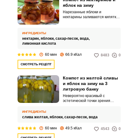
яблок на зиму
Нарезанные яблоки и
нектарины заливаются кипятком
и оставляются на 20 минут.
Затем вся жидкость
переливается в кастрюлю, к ней
ИНГРЕДИЕНТЫ
добавляется сахар и всё
нектарин,
яблоки,
сахар-песок,
вода,
доводится до кипения.
лимонная кислота
60 мин
66.9 кКал
8483
0
СМОТРЕТЬ РЕЦЕПТ
Компот из желтой сливы
и яблок на зиму на 3
литровую банку
Невероятно красивый с
эстетической точки зрения
компот, который обволакивает
комнату светом. Спелая желтая
ИНГРЕДИЕНТЫ
слива вместе с сочными
слива желтая,
яблоки,
сахар-песок,
вода
яблоками станет отличным
заменой привозным фруктам и
60 мин
49.5 кКал
4543
0
покупным сокам.
СМОТРЕТЬ РЕЦЕПТ