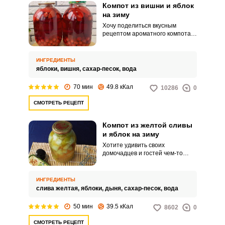
Компот из вишни и яблок
на зиму
Хочу поделиться вкусным
рецептом ароматного компота
из вишни и яблок на зиму.
Напиток получается в меру
сладким с приятной ноткой
ИНГРЕДИЕНТЫ
кислинки.
яблоки,
вишня,
сахар-песок,
вода
70 мин
49.8 кКал
10286
0
СМОТРЕТЬ РЕЦЕПТ
Компот из желтой сливы
и яблок на зиму
Хотите удивить своих
домочадцев и гостей чем-то
необычным – у нас есть идея!
Потрясающий ароматный
компот из желтой сливы с
ИНГРЕДИЕНТЫ
добавлением яблок и дыни!
слива желтая,
яблоки,
дыня,
сахар-песок,
вода
Такой набор фруктов выбран не
зря, они идеально дополняют
50 мин
39.5 кКал
8602
0
друг друга, и вкус компота
получается гармоничным и
СМОТРЕТЬ РЕЦЕПТ