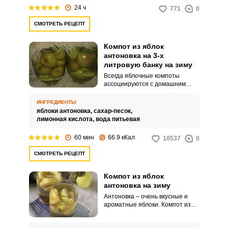
24 ч
771
0
СМОТРЕТЬ РЕЦЕПТ
Компот из яблок
антоновка на 3-х
литровую банку на зиму
Всегда яблочные компоты
ассоциируются с домашним
теплом и уютом. Чтобы
радовать своих близких этим
ИНГРЕДИЕНТЫ
чудесным напитком всю зиму,
яблоки антоновка,
сахар-песок,
заготовьте его в нескольких
лимонная кислота,
вода питьевая
трехлитровых банках.
60 мин
66.9 кКал
10537
0
СМОТРЕТЬ РЕЦЕПТ
Компот из яблок
антоновка на зиму
Антоновка – очень вкусные и
ароматные яблоки. Компот из
яблок антоновка на зиму
получается просто