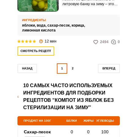
литровую банку на зиму – это
древний народный рецепт,
который приобретает особую
популярность в холодное время
ИНГРЕДИЕНТЫ
года. Яблоки в данном напитке
яблоки,
вода,
сахар-песок,
корица,
остаются целыми и сочными,
лимонная кислота
насыщаясь ароматным сиропом
и приобретая неповторимый
12 мин
2494
0
вкус.
СМОТРЕТЬ РЕЦЕПТ
НАЗАД
1
2
ВПЕРЕД
10 САМЫХ ЧАСТО ИСПОЛЬЗУЕМЫХ
ИНГРЕДИЕНТОВ ДЛЯ ПОДБОРКИ
РЕЦЕПТОВ “КОМПОТ ИЗ ЯБЛОК БЕЗ
СТЕРИЛИЗАЦИИ НА ЗИМУ”
ПРОДУКТ НА 100Г
БЕЛКИ
ЖИРЫ
УГЛЕВОДЫ
Сахар-песок
0
0
100