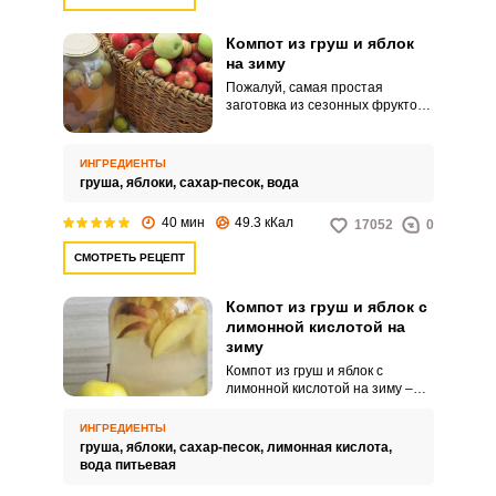
очень-очень вкусным.
Попробуйте приготовить компот
вместе с нами, и вы в этом
Компот из груш и яблок
убедитесь!
на зиму
Пожалуй, самая простая
заготовка из сезонных фруктов
– это компот из груш и яблок на
зиму. Тут не требуется особой
обработки сырья и длительной
ИНГРЕДИЕНТЫ
варки.
груша,
яблоки,
сахар-песок,
вода
40 мин
49.3 кКал
17052
0
СМОТРЕТЬ РЕЦЕПТ
Компот из груш и яблок с
лимонной кислотой на
зиму
Компот из груш и яблок с
лимонной кислотой на зиму –
легко! Домашние компоты любят
дети, к тому же они очень
ИНГРЕДИЕНТЫ
полезны и богаты витаминами.
груша,
яблоки,
сахар-песок,
лимонная кислота,
Груши и яблоки всегда в
вода питьевая
изобилии летом на даче,
поэтому из этих фруктов чаще