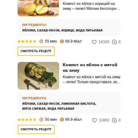
Компот из яблок с корицей на
зиму – легко! Яблоки бесспорно
один из самых полезных
фруктов в наших широтах, из
них варят вкусное варенье,
ИНГРЕДИЕНТЫ
делают конфитюры и пастилу,
яблоки,
сахар-песок,
корица,
вода питьевая
закатывают ароматные
компоты. Однако добавить
55 мин
66.9 кКал
16329
0
изюминку обычным домашним
заготовкам можно с помощью
СМОТРЕТЬ РЕЦЕПТ
правильно подобранный
пряностей.
Компот из яблок с мятой
на зиму
Компот из яблок с мятой на зиму
– легко! Только представьте, как
приятно открыть баночку
домашнего компота, ощутить
аромат яблок и вспомнить о
ИНГРЕДИЕНТЫ
теплых летних днях. Этот
яблоки,
сахар-песок,
лимонная кислота,
компот не только бодрит, но и
мята свежая,
вода питьевая
благодаря наличию мяты,
прекрасно освежает.
50 мин
66.9 кКал
11863
0
СМОТРЕТЬ РЕЦЕПТ