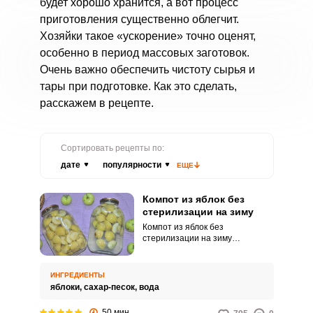
будет хорошо хранится, а вот процесс
приготовления существенно облегчит.
Хозяйки такое «ускорение» точно оценят,
особенно в период массовых заготовок.
Очень важно обеспечить чистоту сырья и
тары при подготовке. Как это сделать,
расскажем в рецепте.
Сортировать рецепты по:
дате
популярности
ЕЩЕ
Компот из яблок без
стерилизации на зиму
Компот из яблок без
стерилизации на зиму
отличается интересным
фруктовым вкусом с легкой
кислинкой и приятным
ИНГРЕДИЕНТЫ
ароматом. Такой напиток можно
яблоки,
сахар-песок,
вода
подавать со свежей выпечкой и
другими лакомствами.
50 мин