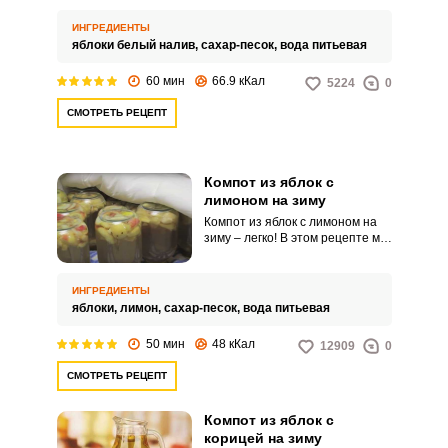
заготовок на зиму. Для компота
из яблок белый налив на зиму
ИНГРЕДИЕНТЫ
лучше использовать плотные
яблоки белый налив,
сахар-песок,
вода питьевая
плоды, чтобы после
ошпаривания они не
60 мин
66.9 кКал
5224
0
разваливались.
СМОТРЕТЬ РЕЦЕПТ
Компот из яблок с
лимоном на зиму
Компот из яблок с лимоном на
зиму – легко! В этом рецепте мы
расскажем, как легко
приготовить домашний
лимонад. Вам понадобится
ИНГРЕДИЕНТЫ
очищенная вода, немного яблок
яблоки,
лимон,
сахар-песок,
вода питьевая
и лимон.
50 мин
48 кКал
12909
0
СМОТРЕТЬ РЕЦЕПТ
Компот из яблок с
корицей на зиму