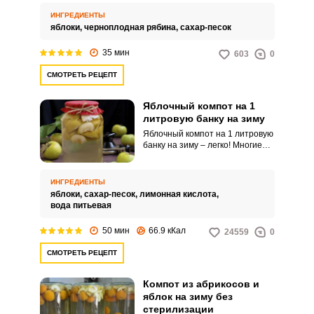
получается интересным по
вкусу, привлекательным и
ИНГРЕДИЕНТЫ
ароматным. Такой насыщенный
яблоки,
черноплодная рябина,
сахар-песок
напиток послужит прекрасной
заменой магазинным сокам и
35 мин
603
0
лимонадам.
СМОТРЕТЬ РЕЦЕПТ
Яблочный компот на 1
литровую банку на зиму
Яблочный компот на 1 литровую
банку на зиму – легко! Многие
любят есть фрукты из компота.
Яблоки для этого подходят
идеально, они хорошо
ИНГРЕДИЕНТЫ
сохраняют свою целостность и
яблоки,
сахар-песок,
лимонная кислота,
вкус.
вода питьевая
50 мин
66.9 кКал
24559
0
СМОТРЕТЬ РЕЦЕПТ
Компот из абрикосов и
яблок на зиму без
стерилизации