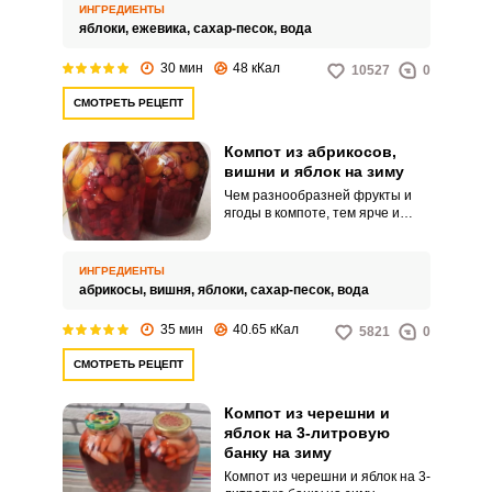
закатывается.
ИНГРЕДИЕНТЫ
яблоки,
ежевика,
сахар-песок,
вода
30 мин
48 кКал
10527
0
СМОТРЕТЬ РЕЦЕПТ
Компот из абрикосов,
вишни и яблок на зиму
Чем разнообразней фрукты и
ягоды в компоте, тем ярче и
насыщеннее его вкус. А чем
больше фруктов и ягод в
компоте, тем полезней этот
ИНГРЕДИЕНТЫ
вкусный напиток.
абрикосы,
вишня,
яблоки,
сахар-песок,
вода
35 мин
40.65 кКал
5821
0
СМОТРЕТЬ РЕЦЕПТ
Компот из черешни и
яблок на 3-литровую
банку на зиму
Компот из черешни и яблок на 3-