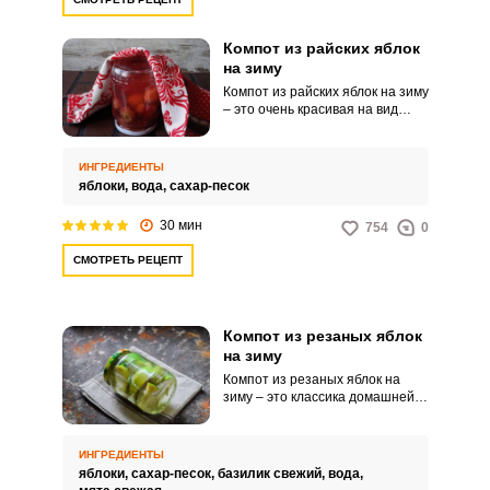
Компот из райских яблок
на зиму
Компот из райских яблок на зиму
– это очень красивая на вид
заготовка с целыми мелкими
плодами, плавающими в
розовом сиропе. Вообще рецепт
ИНГРЕДИЕНТЫ
довольно простой и исходя из
яблоки,
вода,
сахар-песок
терпкого вкуса мелких райских
яблочек сахара может
30 мин
754
0
понадобится больше, чем в
обычный яблочный компот.
СМОТРЕТЬ РЕЦЕПТ
Компот из резаных яблок
на зиму
Компот из резаных яблок на
зиму – это классика домашней
консервации, и одна из самых
вкусных заготовок на зиму.
Яблоки лучше выбирать поздних
ИНГРЕДИЕНТЫ
сортов плотные с насыщенным
яблоки,
сахар-песок,
базилик свежий,
вода,
вкусом.