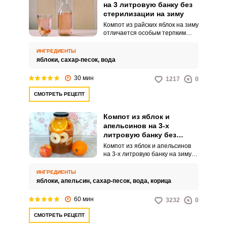
на 3 литровую банку без
стерилизации на зиму
Компот из райских яблок на зиму
отличается особым терпким
вкусом и хорошим яблочным
ароматом, только требует чуть
ИНГРЕДИЕНТЫ
больше сахара, а для
яблоки,
сахар-песок,
вода
настаивания ему нужно 2-3
недели. В этом рецепте компот
30 мин
1217
0
готовим без стерилизации и
методом двукратной заливки.
СМОТРЕТЬ РЕЦЕПТ
Компот из яблок и
апельсинов на 3-х
литровую банку без
стерилизации на зиму
Компот из яблок и апельсинов
на 3-х литровую банку на зиму
готовится способом двукратной
заливки, что максимально
ИНГРЕДИЕНТЫ
сохраняет все витамины,
яблоки,
апельсин,
сахар-песок,
вода,
корица
аромат и вкус напитка. В
среднем на 5 яблок берется
60 мин
3232
0
один апельсин и на
трехлитровую банку
СМОТРЕТЬ РЕЦЕПТ
добавляется 300 гр.