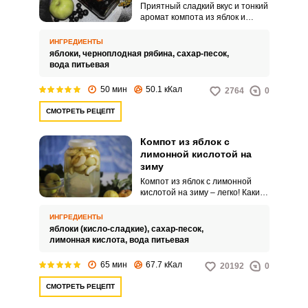
Приятный сладкий вкус и тонкий
аромат компота из яблок и
черноплодной рябины на зиму
оценят и взрослые, и дети.
ИНГРЕДИЕНТЫ
Ягоды черноплодной рябины
яблоки,
черноплодная рябина,
сахар-песок,
окрашивают компот в красивый
вода питьевая
багровый цвет и после
термообработки абсолютно
50 мин
50.1 кКал
2764
0
перестают вязать.
СМОТРЕТЬ РЕЦЕПТ
Компот из яблок с
лимонной кислотой на
зиму
Компот из яблок с лимонной
кислотой на зиму – легко! Каким
бы разнообразным не был
выбор соков и лимонадов в
ИНГРЕДИЕНТЫ
магазине, нет ничего лучше и
яблоки (кисло-сладкие),
сахар-песок,
полезнее домашнего компота,
лимонная кислота,
вода питьевая
приготовленного с любовью и
заботой. Сделав компот
65 мин
67.7 кКал
20192
0
самостоятельно, вы точно
будете уверены, что там нет
СМОТРЕТЬ РЕЦЕПТ
никаких консервантов и
красителей, а только