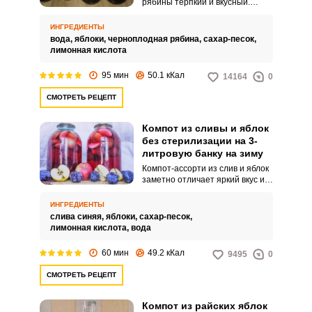
рябины терпкий и вкусный.
Плоды используются для
лечения многих хронических
ИНГРЕДИЕНТЫ
заболеваний.
вода,
яблоки,
черноплодная рябина,
сахар-песок,
лимонная кислота
95 мин
50.1 кКал
14164
0
СМОТРЕТЬ РЕЦЕПТ
Компот из сливы и яблок
без стерилизации на 3-
литровую банку на зиму
Компот-ассорти из слив и яблок
заметно отличает яркий вкус и
великолепный аромат этих
фруктов, что будет у вас
ИНГРЕДИЕНТЫ
альтернативой магазинному
слива синяя,
яблоки,
сахар-песок,
соку с различными
лимонная кислота,
вода
консервантами. По этому
рецепту готовится компот без
60 мин
49.2 кКал
9495
0
стерилизации, поэтому для него
выбирают плотные и зрелые
СМОТРЕТЬ РЕЦЕПТ
фрукты, чтобы они сохранили
свою текстуру в напитке.
Компот из райских яблок