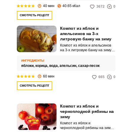
40 мин
40.65 кКал
3672
0
СМОТРЕТЬ РЕЦЕПТ
Компот из яблок и
апельсинов на 3-х
литровую банку на зиму
Компот из яблок и апельсинов
на 3-х литровую банку на зиму –
это потрясающий напиток с
необыкновенным вкусом и
ИНГРЕДИЕНТЫ
ароматом. Готовится компот
яблоки,
корица,
вода,
апельсин,
сахар-песок
просто.
60 мин
665
0
СМОТРЕТЬ РЕЦЕПТ
Компот из яблок и
черноплодной рябины на
зиму
Компот из яблок и
черноплодной рябины на зиму