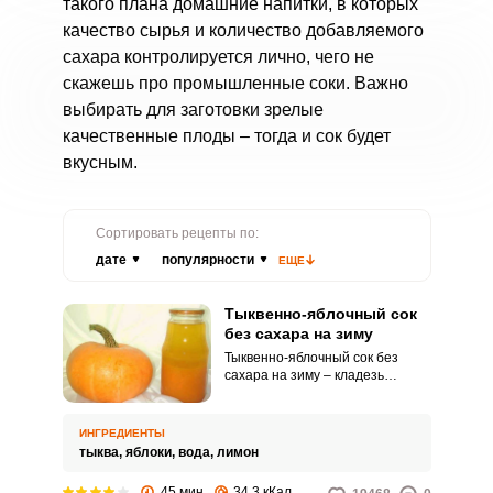
такого плана домашние напитки, в которых
качество сырья и количество добавляемого
сахара контролируется лично, чего не
скажешь про промышленные соки. Важно
выбирать для заготовки зрелые
качественные плоды – тогда и сок будет
вкусным.
Сортировать рецепты по:
дате
популярности
ЕЩЕ
Тыквенно-яблочный сок
без сахара на зиму
Тыквенно-яблочный сок без
сахара на зиму – кладезь
витаминов и полезных веществ.
Сегодня мы займемся
заготовкой этого полезного
ИНГРЕДИЕНТЫ
напитка на зиму.
тыква,
яблоки,
вода,
лимон
45 мин
34.3 кКал