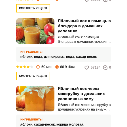
обойтись и без нее.
СМОТРЕТЬ РЕЦЕПТ
Яблочный сок с помощью
блендера в домашних
условиях
Яблочный сок с помощью
блендера в домашних условиях
больше напоминает смузи, ведь
он содержит большое
ИНГРЕДИЕНТЫ
количество мякоти. В начале
яблоки,
вода,
для сиропа:,
вода,
сахар-песок
приготовления мы отвариваем
яблоки и пюрируем их, затем
50 мин
66.9 кКал
57184
0
готовим сироп, после чего
соединяем их вместе.
СМОТРЕТЬ РЕЦЕПТ
Яблочный сок через
мясорубку в домашних
условиях на зиму
Яблочный сок через мясорубку в
домашних условиях на зиму –
легко! Для его приготовления
нам понадобятся сочные
ИНГРЕДИЕНТЫ
вкусные яблоки, небольшое
яблоки,
сахар-песок,
корица молотая,