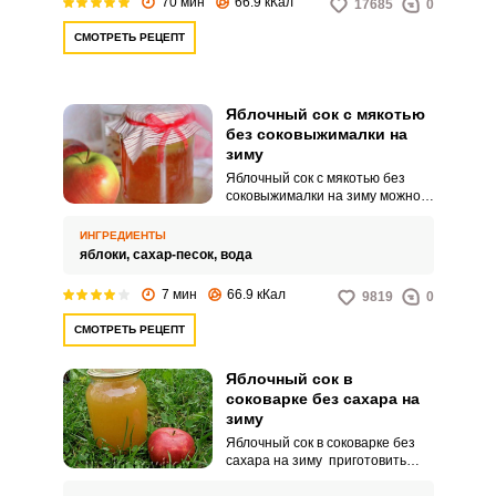
70 мин
66.9 кКал
17685
0
промыть под проточной водой,
обсушить и разрезать на 2 или 4
ВХОД НА САЙТ
РЕГИСТРАЦИЯ
СМОТРЕТЬ РЕЦЕПТ
части, сам процесс
приготовления сока занимает
не более получаса.
Войдите
Яблочный сок с мякотью
с помощью социальных сетей:
без соковыжималки на
зиму
Яблочный сок с мякотью без
соковыжималки на зиму можно
или
заготовить! Так мы получим сок
естественным путем, давая
ИНГРЕДИЕНТЫ
яблокам настояться
яблоки,
сахар-песок,
вода
самостоятельно. Напиток
получится еще более
7 мин
66.9 кКал
9819
0
ароматным и насыщенным.
СМОТРЕТЬ РЕЦЕПТ
Яблочный сок в
Запомнить меня
соковарке без сахара на
зиму
ВХОД
Яблочный сок в соковарке без
сахара на зиму приготовить
ЕЩЕ НЕ ЗАРЕГИСТРИРОВАННЫ?
быстрее и легче. Отсутствие