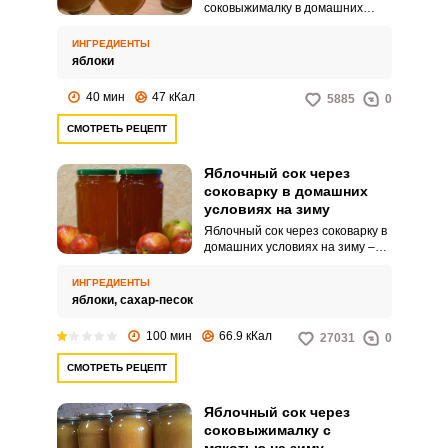
соковыжималку в домашних
условиях на зиму – это
прекрасный вариант напитка,
ИНГРЕДИЕНТЫ
как на праздничный, так и
яблоки
повседневный стол.
Приготовленный без
40 мин
47 кКал
5885
0
добавления сахара, он
содержит большое количество
СМОТРЕТЬ РЕЦЕПТ
витаминов и станет отличным
источником полезных веществ
для укрепления иммунитета в
Яблочный сок через
зимне-весенний период, и
соковарку в домашних
замечательной альтернативой
условиях на зиму
магазинным напиткам и сокам, в
Яблочный сок через соковарку в
состав которых входят
домашних условиях на зиму –
консерванты.
потрясающий вариант
заготовки. Сок получается без
ИНГРЕДИЕНТЫ
мякоти, прозрачный и имеет
яблоки,
сахар-песок
красивый янтарный цвет.
100 мин
66.9 кКал
27031
0
СМОТРЕТЬ РЕЦЕПТ
Яблочный сок через
соковыжималку с