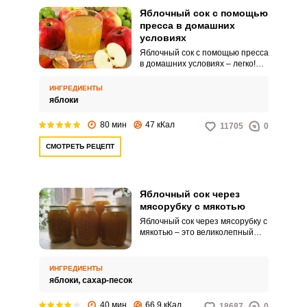
Яблочный сок с помощью
пресса в домашних
условиях
Яблочный сок с помощью пресса
в домашних условиях – легко!
Сегодня мы вам расскажем о
данном способе заготовки сока.
ИНГРЕДИЕНТЫ
Пресс представляет собой
яблоки
небольшой деревянный
бочонок, сверху оборудованный
80 мин
47 кКал
11705
0
домкратом или винтом.
СМОТРЕТЬ РЕЦЕПТ
Яблочный сок через
мясорубку с мякотью
Яблочный сок через мясорубку с
мякотью – это великолепный
вариант напитка, который
можно приготовить в домашних
условиях. Не каждый из нас
ИНГРЕДИЕНТЫ
может похвастаться наличием
яблоки,
сахар-песок
соковыжималки, однако для
приготовления сока можно
40 мин
66.9 кКал
18687
0