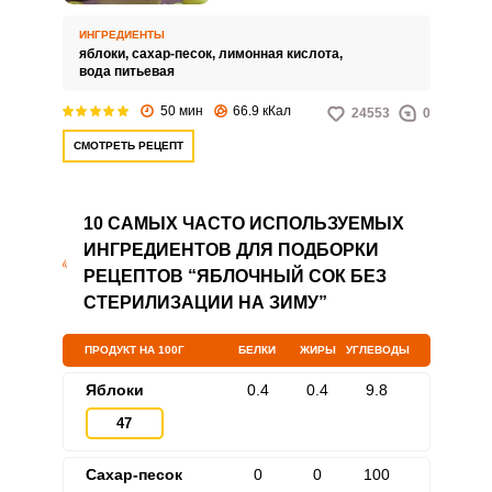
Яблоки для этого подходят
идеально, они хорошо
ИНГРЕДИЕНТЫ
сохраняют свою целостность и
яблоки,
сахар-песок,
лимонная кислота,
вкус.
вода питьевая
50 мин
66.9 кКал
24553
0
СМОТРЕТЬ РЕЦЕПТ
10 САМЫХ ЧАСТО ИСПОЛЬЗУЕМЫХ
ИНГРЕДИЕНТОВ ДЛЯ ПОДБОРКИ
РЕЦЕПТОВ “ЯБЛОЧНЫЙ СОК БЕЗ
СТЕРИЛИЗАЦИИ НА ЗИМУ”
ПРОДУКТ НА 100Г
БЕЛКИ
ЖИРЫ
УГЛЕВОДЫ
Яблоки
0.4
0.4
9.8
47
Сахар-песок
0
0
100