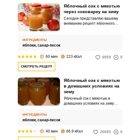
Яблочный сок с мякотью
через соковарку на зиму
Сегодня представляю вашему
вниманию рецепт яблочного
сока с мякотью через соковарку
на зиму. Домашний яблочный
сок опережает по вкусу любой
ИНГРЕДИЕНТЫ
магазинный.
яблоки,
сахар-песок
60 мин
223 кКал
9959
0
СМОТРЕТЬ РЕЦЕПТ
Яблочный сок с мякотью
в домашних условиях на
зиму
Яблочный сок с мякотью в
домашних условиях на зиму
идеален. Напиток утолит жажду,
а также порадует своим вкусом с
ИНГРЕДИЕНТЫ
приятной фруктовой кислинкой.
яблоки,
сахар-песок
40 мин
66.9 кКал
20685
0