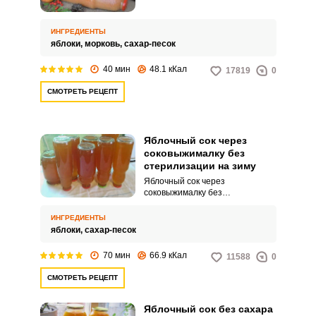
заготовить на зиму. Полезный
домашний напиток украсит ваш
стол в любое время года.
ИНГРЕДИЕНТЫ
яблоки,
морковь,
сахар-песок
40 мин
48.1 кКал
17819
0
СМОТРЕТЬ РЕЦЕПТ
Яблочный сок через
соковыжималку без
стерилизации на зиму
Яблочный сок через
соковыжималку без
стерилизации на зиму – это
вкусный, натуральный и в меру
ИНГРЕДИЕНТЫ
сладкий напиток, состоящий из
яблоки,
сахар-песок
натуральных ингредиентов.
Приготовление сока в
70 мин
66.9 кКал
11588
0
небольшом количестве не
занимает большое количество
СМОТРЕТЬ РЕЦЕПТ
времени.
Яблочный сок без сахара