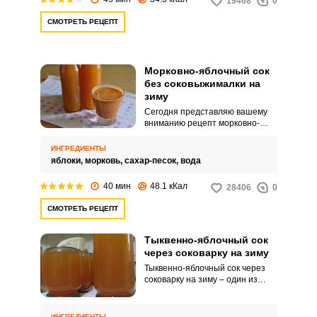
19468
0
СМОТРЕТЬ РЕЦЕПТ
Морковно-яблочный сок
без соковыжималки на
зиму
Сегодня представляю вашему
вниманию рецепт морковно-
яблочного сока без
соковыжималки на зиму.
ИНГРЕДИЕНТЫ
Домашний сок из моркови и
яблоки,
морковь,
сахар-песок,
вода
яблок получится еще более
натуральным без
40 мин
48.1 кКал
28406
0
использования соковыжималки.
СМОТРЕТЬ РЕЦЕПТ
Тыквенно-яблочный сок
через соковарку на зиму
Тыквенно-яблочный сок через
соковарку на зиму – один из
способов быстрого
приготовления сока. Для этого
необходимо подготовить яблоки
ИНГРЕДИЕНТЫ