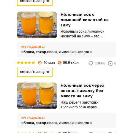
СМОТРЕТЬ РЕЦЕПТ
Яблочный сок с
лимонной кислотой на
зиму
Яблочный сок с лимонной
кислотой на зиму – это
насыщенный витаминный
напиток, который можно
ИНГРЕДИЕНТЫ
подавать в любое время года.
яблоки,
сахар-песок,
лимонная кислота
Лимонная кислота поможет не
только дольше храниться
40 мин
66.9 кКал
13666
0
приготовленному, но и придаст
особый вкус домашнему соку.
СМОТРЕТЬ РЕЦЕПТ
Яблочный сок через
соковыжималку без
мякоти на зиму
Наш рецепт заготовки
яблочного сока через
соковыжималку без мякоти на
зиму очень простой и не
ИНГРЕДИЕНТЫ
хлопотный. Для такой
яблоки,
сахар-песок,
лимонная кислота
соковыжималки яблоки можно не
чистить от сердцевины, а лишь