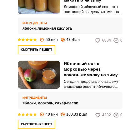
мякотью на зиму
Домашний яблочный сок – это
настоящий кладезь витаминов и
микроэлементов.
Приготовленный без
ИНГРЕДИЕНТЫ
добавления сахара с
яблоки,
лимонная кислота
небольшим количеством мякоти,
он идеально подойдет для
50 мин
47 кКал
6834
0
ежедневного употребления как
взрослым, так и детям.
СМОТРЕТЬ РЕЦЕПТ
Яблочный сок с
морковью через
соковыжималку на зиму
Сегодня представляю вашему
вниманию рецепт яблочного
сока с морковью через
соковыжималку на зиму.
ИНГРЕДИЕНТЫ
Сладкая морковь отлично
яблоки,
морковь,
сахар-песок
сочетается с легкой яблочной
кислинкой.
40 мин
160.33 кКал
4202
0
СМОТРЕТЬ РЕЦЕПТ