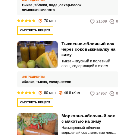
и тыкву, сложить их в резервуар
тыква,
яблоки,
вода,
сахар-песок,
для фруктов и овощей,
лимонная кислота
наполнить соковарку водой и
поставить на огонь.
70 мин
21509
0
СМОТРЕТЬ РЕЦЕПТ
Тыквенно-яблочный сок
через соковыжималку на
зиму
Тыква – вкусный и полезный
овощ, содержащий в своем
составе большое количество
полезных веществ. Из тыквы
ИНГРЕДИЕНТЫ
готовят вкусную выпечку,
яблоки,
тыква,
сахар-песок
добавляют в каши, готовят
заготовки на зиму.
80 мин
46.8 кКал
24957
0
СМОТРЕТЬ РЕЦЕПТ
Морковно-яблочный сок
с мякотью на зиму
Насыщенный яблочно-
морковный сок с мякотью легко