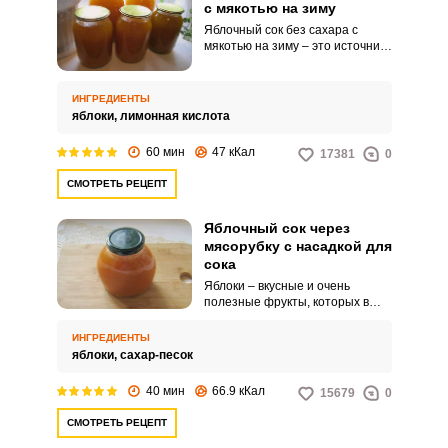
с мякотью на зиму
Яблочный сок без сахара с
мякотью на зиму – это источник
витаминов, которые так
необходимы нам в зимний
период для поддержания
ИНГРЕДИЕНТЫ
иммунитета. Вкусный, в меру
яблоки,
лимонная кислота
сладкий, приготовленный из
натуральных ингредиентов, он
60 мин
47 кКал
17381
0
станет вашим любимым
напитком, удачно заменив на
СМОТРЕТЬ РЕЦЕПТ
столе магазинные соки и
напитки.
Яблочный сок через
мясорубку с насадкой для
сока
Яблоки – вкусные и очень
полезные фрукты, которых в
сезон часто бывает очень много
и мы начинаем задумываться о
ИНГРЕДИЕНТЫ
том, как бы сохранить их на
яблоки,
сахар-песок
зиму. Хотим предложить вам
отличный рецепт заготовки на
40 мин
66.9 кКал
15679
0
зиму вкусного яблочного сока с
мякотью.
СМОТРЕТЬ РЕЦЕПТ