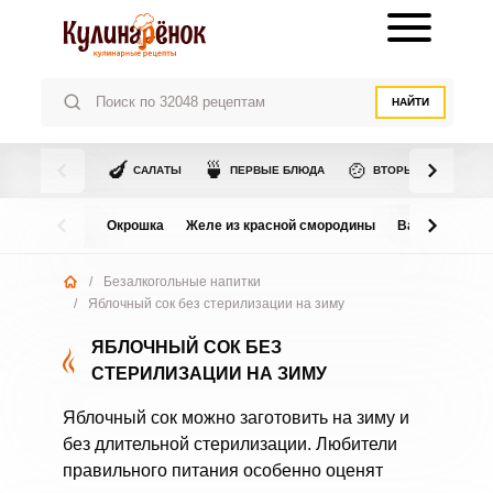
НАЙТИ
🍆
🍵
🍲
САЛАТЫ
ПЕРВЫЕ БЛЮДА
ВТОРЫЕ БЛЮДА
Окрошка
Желе из красной смородины
Варенье из в
/
Безалкогольные напитки
/
Яблочный сок без стерилизации на зиму
ЯБЛОЧНЫЙ СОК БЕЗ
СТЕРИЛИЗАЦИИ НА ЗИМУ
Яблочный сок можно заготовить на зиму и
без длительной стерилизации. Любители
правильного питания особенно оценят