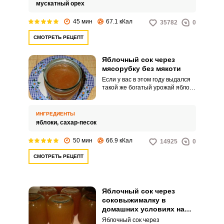
количество корицы и мускатного
мускатный орех
ореха, а также немного сахара.
Для измельчения яблок мы
45 мин
67.1 кКал
35782
0
будем использовать обычную
мясорубку.
СМОТРЕТЬ РЕЦЕПТ
Яблочный сок через
мясорубку без мякоти
Если у вас в этом году выдался
такой же богатый урожай яблок,
как и у нас, предлагаем вам
сделать полезные заготовки на
зиму вместе с нами и
ИНГРЕДИЕНТЫ
приготовить яблочный сок через
яблоки,
сахар-песок
мясорубку без мякоти. Для
приготовления не понадобиться
50 мин
66.9 кКал
14925
0
ничего особенного: яблоки и
сахар.
СМОТРЕТЬ РЕЦЕПТ
Яблочный сок через
соковыжималку в
домашних условиях на
зиму
Яблочный сок через