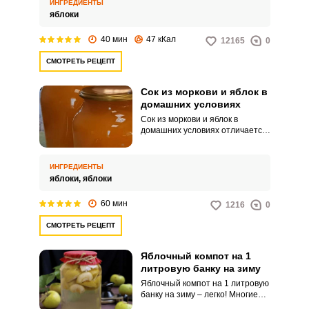
сахара сделает напиток более
ИНГРЕДИЕНТЫ
насыщенным по вкусу и
яблоки
Забыли пароль?
полезным.
40 мин
47 кКал
12165
0
СМОТРЕТЬ РЕЦЕПТ
Сок из моркови и яблок в
домашних условиях
Сок из моркови и яблок в
домашних условиях отличается
ярким вкусом и
привлекательным внешним
видом. Напиток по нашему
ИНГРЕДИЕНТЫ
рецепту не предполагает
яблоки,
яблоки
добавления сахара, поэтому
выходит очень полезным.
60 мин
1216
0
СМОТРЕТЬ РЕЦЕПТ
Яблочный компот на 1
литровую банку на зиму
Яблочный компот на 1 литровую
банку на зиму – легко! Многие
любят есть фрукты из компота.