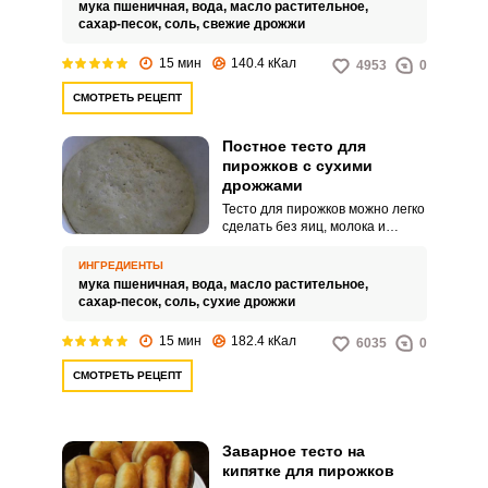
какую захочется.
мука пшеничная,
вода,
масло растительное,
сахар-песок,
соль,
свежие дрожжи
15 мин
140.4 кКал
4953
0
СМОТРЕТЬ РЕЦЕПТ
Постное тесто для
пирожков с сухими
дрожжами
Тесто для пирожков можно легко
сделать без яиц, молока и
сливочного масла. Такой
вариант выручит в период поста
ИНГРЕДИЕНТЫ
– нужно только подобрать
мука пшеничная,
вода,
масло растительное,
любимую овощную или
сахар-песок,
соль,
сухие дрожжи
фруктовую начинку.
15 мин
182.4 кКал
6035
0
СМОТРЕТЬ РЕЦЕПТ
Заварное тесто на
кипятке для пирожков