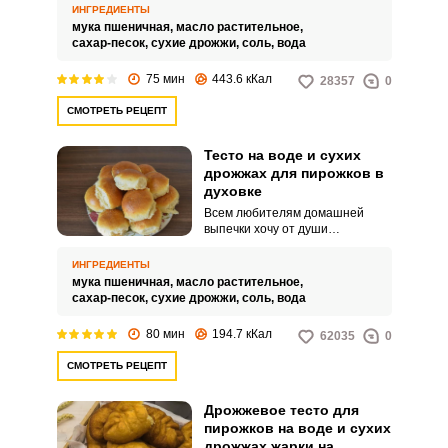
каждой хозяйки имеется свой
ИНГРЕДИЕНТЫ
идеальный рецепт теста.
мука пшеничная,
масло растительное,
сахар-песок,
сухие дрожжи,
соль,
вода
75 мин
443.6 кКал
28357
0
СМОТРЕТЬ РЕЦЕПТ
Тесто на воде и сухих
дрожжах для пирожков в
духовке
Всем любителям домашней
выпечки хочу от души
порекомендовать
необыкновенно вкусный рецепт
ИНГРЕДИЕНТЫ
дрожжевого теста. Пирожки,
мука пшеничная,
масло растительное,
приготовленные на тесте с
сахар-песок,
сухие дрожжи,
соль,
вода
использованием воды и сухих
дрожжей, получаются
80 мин
194.7 кКал
62035
0
необъяснимо аппетитными.
СМОТРЕТЬ РЕЦЕПТ
Дрожжевое тесто для
пирожков на воде и сухих
дрожжах жарки на