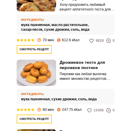
Хочу предложить любимый
рецепт аппетитного теста для
пирожков, приготовленного на
сухих дрожжах. Тесто,
ИНГРЕДИЕНТЫ
приготовленное по этому
мука пшеничная,
масло растительное,
рецепту, имеет невероятную
сахар-песок,
сухие дрожжи,
соль,
вода
нежную и воздушную текстуру,
что придает домашней выпечки
70 мин
612.6 кКал
9828
0
ни с чем не сравненный вкус.
СМОТРЕТЬ РЕЦЕПТ
Дрожжевое тесто для
пирожков постное
Пирожки как любая выпечка
имеют множество рецептов.
Сегодня я хочу поделиться
рецептом вкусного постного
дрожжевого теста для
ИНГРЕДИЕНТЫ
приготовления пирожков.
мука пшеничная,
сухие дрожжи,
соль,
вода
80 мин
247.75 кКал
15406
0
СМОТРЕТЬ РЕЦЕПТ