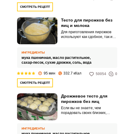
СМОТРЕТЬ РЕЦЕПТ
Тесто для пирожков без
яиц и молока
Для приготовления пирожков
используют как сдобное, так и
постное тесто. Я с большим
удовольствием хочу поделиться
любимым рецептом постного
ИНГРЕДИЕНТЫ
теста.
мука пшеничная,
масло растительное,
сахар-песок,
сухие дрожжи,
соль,
вода
95 мин
332.7 кКал
50054
0
СМОТРЕТЬ РЕЦЕПТ
Дрожжевое тесто для
пирожков без яиц
Если вы не знаете, чем
порадовать своих близких,
приготовьте пирожки.
Рекомендую воспользоваться
простым и очень вкусным
ИНГРЕДИЕНТЫ
рецептом дрожжевого теста для
мука пшеничная,
масло растительное,