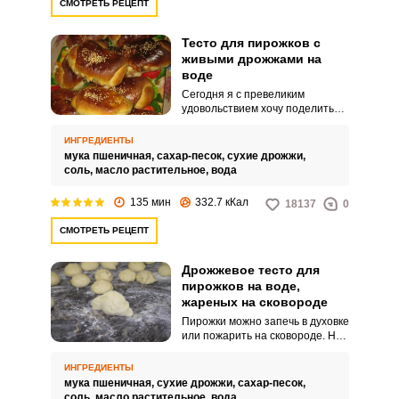
СМОТРЕТЬ РЕЦЕПТ
Тесто для пирожков с
живыми дрожжами на
воде
Сегодня я с превеликим
удовольствием хочу поделиться
с вами рецептом теста для
пирожков, приготовленных на
ИНГРЕДИЕНТЫ
воде с живыми дрожжами.
мука пшеничная,
сахар-песок,
сухие дрожжи,
Многие любят домашнюю
соль,
масло растительное,
вода
выпечку.
135 мин
332.7 кКал
18137
0
СМОТРЕТЬ РЕЦЕПТ
Дрожжевое тесто для
пирожков на воде,
жареных на сковороде
Пирожки можно запечь в духовке
или пожарить на сковороде. Но
тесто для них всегда лучше
замешивать дрожжевое, оно
ИНГРЕДИЕНТЫ
хорошо подымается и подходит
мука пшеничная,
сухие дрожжи,
сахар-песок,
для любой начинки.
соль,
масло растительное,
вода