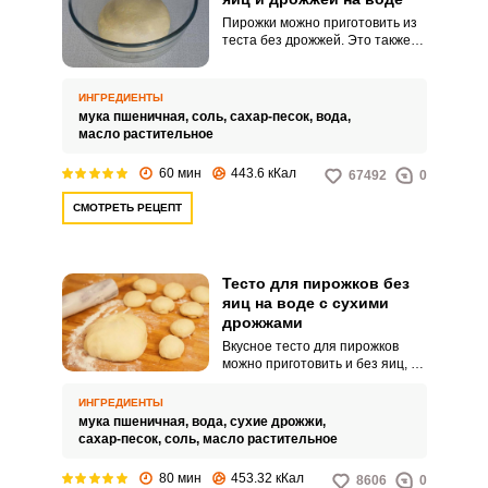
Пирожки можно приготовить из
теста без дрожжей. Это также
вкусно, но времени на
приготовление уйдет
значительно меньше.
ИНГРЕДИЕНТЫ
мука пшеничная,
соль,
сахар-песок,
вода,
масло растительное
60 мин
443.6 кКал
67492
0
СМОТРЕТЬ РЕЦЕПТ
Тесто для пирожков без
яиц на воде с сухими
дрожжами
Вкусное тесто для пирожков
можно приготовить и без яиц, а
на дрожжах оно получается
особенно пышным и
ИНГРЕДИЕНТЫ
аппетитным. Готовить его
мука пшеничная,
вода,
сухие дрожжи,
довольно просто, главное
сахар-песок,
соль,
масло растительное
следовать рецепту, тогда и
тесто получится качественным и
80 мин
453.32 кКал
8606
0
воздушным.