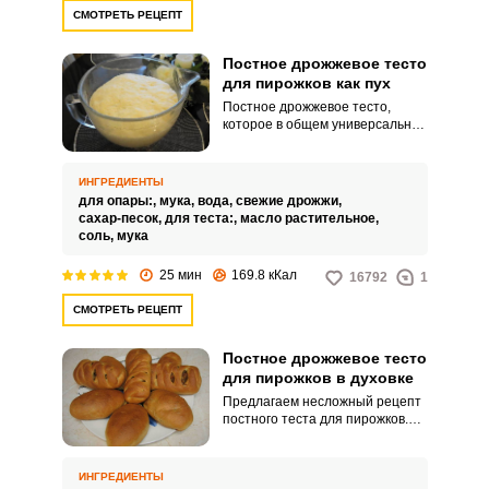
СМОТРЕТЬ РЕЦЕПТ
Постное дрожжевое тесто
для пирожков как пух
Постное дрожжевое тесто,
которое в общем универсально,
и может быть использовано не
только для выпечки пирожков.
Замешивать тесто будем
ИНГРЕДИЕНТЫ
опарным методом.
для опары:,
мука,
вода,
свежие дрожжи,
сахар-песок,
для теста:,
масло растительное,
соль,
мука
25 мин
169.8 кКал
16792
1
СМОТРЕТЬ РЕЦЕПТ
Постное дрожжевое тесто
для пирожков в духовке
Предлагаем несложный рецепт
постного теста для пирожков.
Изделия с ним получаются
мягкими и воздушными, а
начинку можно использовать,
ИНГРЕДИЕНТЫ