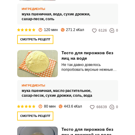
определяется вкусной основой.
По этому рецепту у вас
ИНГРЕДИЕНТЫ
получится пышное и нежное
мука пшеничная,
вода,
сухие дрожжи,
тесто, да и к тому же при жарке
сахар-песок,
соль
на сковородке пирожки
раздуются и увеличатся в
120 мин
271.2 кКал
6126
0
размерах.
СМОТРЕТЬ РЕЦЕПТ
Тесто для пирожков без
яиц на воде
Не так давно довелось
попробовать вкусные нежные
пирожки. Воздушная легкая
текстура теста приятно
удивила.
ИНГРЕДИЕНТЫ
мука пшеничная,
масло растительное,
сахар-песок,
сухие дрожжи,
соль,
вода
80 мин
443.6 кКал
66639
0
СМОТРЕТЬ РЕЦЕПТ
Тесто для пирожков без
яиц и дрожжей на воде