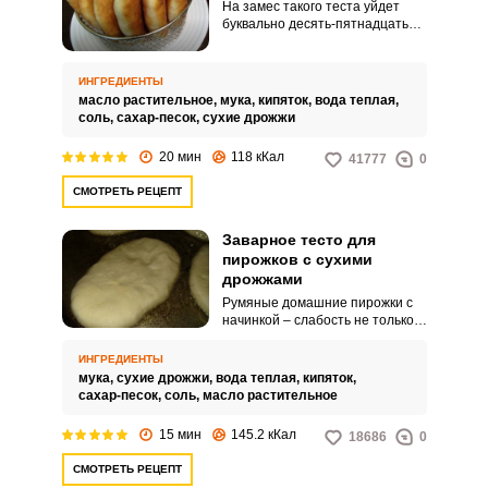
На замес такого теста уйдет
буквально десять-пятнадцать
минут, после чего оно будет
готово к разделке. И это при
том, что в состав входят дрожжи.
ИНГРЕДИЕНТЫ
масло растительное,
мука,
кипяток,
вода теплая,
соль,
сахар-песок,
сухие дрожжи
20 мин
118 кКал
41777
0
СМОТРЕТЬ РЕЦЕПТ
Заварное тесто для
пирожков с сухими
дрожжами
Румяные домашние пирожки с
начинкой – слабость не только
детей, но и многих взрослых.
Благодаря достаточному
ИНГРЕДИЕНТЫ
количеству сухих дрожжей и
мука,
сухие дрожжи,
вода теплая,
кипяток,
заварке из такого теста
сахар-песок,
соль,
масло растительное
выпекать пирожки можно сразу.
15 мин
145.2 кКал
18686
0
СМОТРЕТЬ РЕЦЕПТ