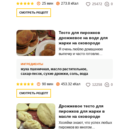
25 мин
273.8 кКал
25472
0
СМОТРЕТЬ РЕЦЕПТ
Запомнить меня
Тесто для пирожков
дрожжевое на воде для
ВХОД
жарки на сковороде
Я очень люблю домашнюю
ЕЩЕ НЕ ЗАРЕГИСТРИРОВАННЫ?
выпечку и часто готовлю
различные пирожки. Для
приготовления пирожков я
Забыли пароль?
ИНГРЕДИЕНТЫ
обычно использую дрожжевое
мука пшеничная,
масло растительное,
тесто, рецепт которого мне
сахар-песок,
сухие дрожжи,
соль,
вода
достался от любимой бабушки.
90 мин
453.32 кКал
12258
0
СМОТРЕТЬ РЕЦЕПТ
Дрожжевое тесто для
пирожков для жарки в
масле на сковороде
Хозяйки знают, что успех любых
пирожков во многом