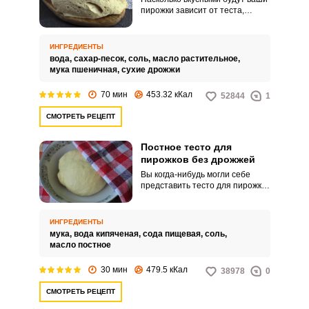
пирожки зависит от теста,
которое вы сделаете. Более
простой и быстрый вариант
дрожжевого теста
ИНГРЕДИЕНТЫ
замешивается на воде.
вода,
сахар-песок,
соль,
масло растительное,
мука пшеничная,
сухие дрожжи
70 мин
453.32 кКал
52844
1
СМОТРЕТЬ РЕЦЕПТ
Постное тесто для
пирожков без дрожжей
Вы когда-нибудь могли себе
представить тесто для пирожков
без дрожжей, молока и яиц?
Чудо-рецепт постного блюда
существует, и сейчас мы
ИНГРЕДИЕНТЫ
поделимся им с вами.
мука,
вода кипяченая,
сода пищевая,
соль,
масло постное
30 мин
479.5 кКал
38978
0
СМОТРЕТЬ РЕЦЕПТ