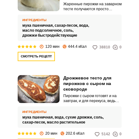
Жаренные пирожки на заварном
тесте получаются просто
замечательными. Вкусные,
аппетитные, пышные и
ИНГРЕДИЕНТЫ
невероятно нежные.
мука пшеничная,
сахар-песок,
вода,
масло подсолнечное,
соль,
дрожжи быстродействующие
120 мин
444.4 кКал
38810
0
СМОТРЕТЬ РЕЦЕПТ
Дрожжевое тесто для
пирожков с сыром на
сковороде
Пирожки с сыром готовят и на
завтрак, и для перекуса, ведь
они не только вкусные, но долго
сохраняют чувство сытости. В
ИНГРЕДИЕНТЫ
этом рецепте вам предлагается
мука пшеничная,
вода,
сухие дрожжи,
соль,
приготовить для сырных
сахар-песок,
масло растительное
пирожков дрожжевое тесто на
опаре.
20 мин
202.6 кКал
5142
0