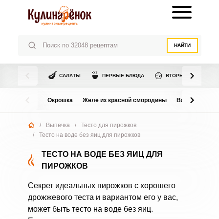
НАЙТИ
🍆
🍵
🍲
САЛАТЫ
ПЕРВЫЕ БЛЮДА
ВТОРЫЕ БЛЮДА
Окрошка
Желе из красной смородины
Варенье из в
/
Выпечка
/
Тесто для пирожков
/
Тесто на воде без яиц для пирожков
ТЕСТО НА ВОДЕ БЕЗ ЯИЦ ДЛЯ
ПИРОЖКОВ
Секрет идеальных пирожков с хорошего
дрожжевого теста и вариантом его у вас,
может быть тесто на воде без яиц.