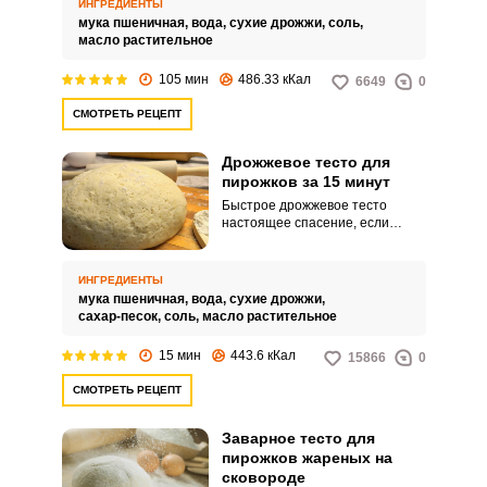
ИНГРЕДИЕНТЫ
мука пшеничная,
вода,
сухие дрожжи,
соль,
масло растительное
105 мин
486.33 кКал
6649
0
СМОТРЕТЬ РЕЦЕПТ
Дрожжевое тесто для
пирожков за 15 минут
Быстрое дрожжевое тесто
настоящее спасение, если
нужно быстро приготовить
вкусное блюдо для перекуса.
Готовить его очень просто и
ИНГРЕДИЕНТЫ
справиться с этим даже
мука пшеничная,
вода,
сухие дрожжи,
начинающая хозяйка.
сахар-песок,
соль,
масло растительное
15 мин
443.6 кКал
15866
0
СМОТРЕТЬ РЕЦЕПТ
Заварное тесто для
пирожков жареных на
сковороде