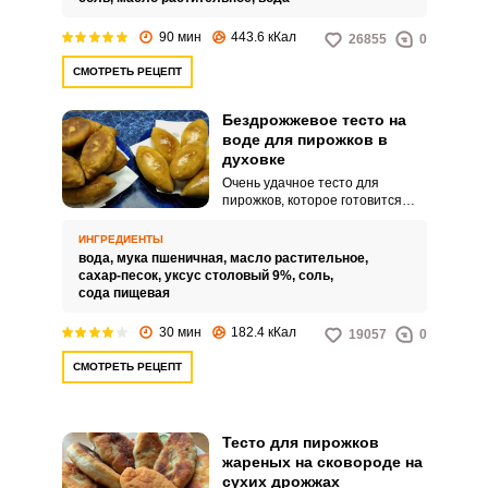
90 мин
443.6 кКал
26855
0
СМОТРЕТЬ РЕЦЕПТ
Бездрожжевое тесто на
воде для пирожков в
духовке
Очень удачное тесто для
пирожков, которое готовится
буквально «из ничего». Рабочее
сочетание из растительного
ИНГРЕДИЕНТЫ
масла, уксуса и соды творит
вода,
мука пшеничная,
масло растительное,
чудеса и задает мягкую
сахар-песок,
уксус столовый 9%,
соль,
рассыпчатую текстуру мякишу.
сода пищевая
30 мин
182.4 кКал
19057
0
СМОТРЕТЬ РЕЦЕПТ
Тесто для пирожков
жареных на сковороде на
сухих дрожжах