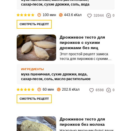
пирожков без использования
сахар-песок,
сухие дрожжи,
соль,
вода
яиц.
100 мин
443.6 кКал
32044
0
СМОТРЕТЬ РЕЦЕПТ
Дрожжевое тесто для
пирожков с сухими
дрожжами без яиц
Этот простой рецепт замеса
теста для пирожков с сухими
дрожжами и без яиц будет
палочкой-выручалочкой для
ИНГРЕДИЕНТЫ
молодой хозяйки. Тесто
мука пшеничная,
сухие дрожжи,
вода,
считается универсальным, так
сахар-песок,
соль,
масло растительное
как с ним можно приготовить
пирожки с любой начинкой.
60 мин
202.6 кКал
6598
0
СМОТРЕТЬ РЕЦЕПТ
Дрожжевое тесто для
пирожков без молока
Насколько вкусными будут ваши