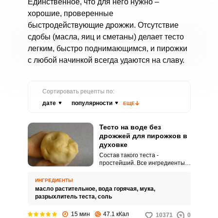
Единственное, что для него нужно –
хорошие, проверенные
быстродействующие дрожжи. Отсутствие
сдобы (масла, яиц и сметаны) делает тесто
легким, быстро поднимающимся, и пирожки
с любой начинкой всегда удаются на славу.
Сортировать рецепты по:
дате
популярности
ЕЩЕ
Тесто на воде без
дрожжей для пирожков в
духовке
Состав такого теста -
простейший. Все ингредиенты
можно легко найти на любой
кухне.
ИНГРЕДИЕНТЫ
масло растительное,
вода горячая,
мука,
разрыхлитель теста,
соль
15 мин
47.1 кКал
10371
0