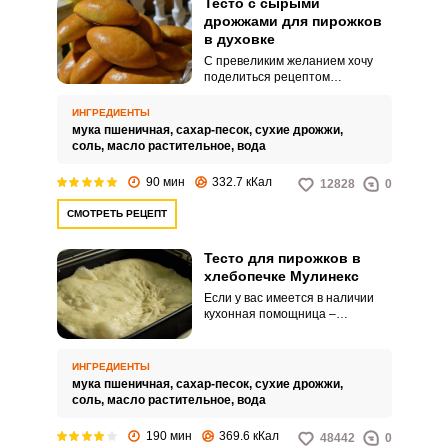
Тесто с сырыми
дрожжами для пирожков
в духовке
С превеликим желанием хочу
поделиться рецептом
необыкновенно вкусного теста с
сырыми дрожжами для
ИНГРЕДИЕНТЫ
пирожков в духовке. Пирожки на
мука пшеничная,
сахар-песок,
сухие дрожжи,
таком тесте можно приготовить
соль,
масло растительное,
вода
как в духовке, так и на
сковороде.
90 мин
332.7 кКал
12828
0
СМОТРЕТЬ РЕЦЕПТ
Тесто для пирожков в
хлебопечке Мулинекс
Если у вас имеется в наличии
кухонная помощница –
хлебопечка, предлагаю
приготовить замечательное
тесто для пирожков. Пирожки на
ИНГРЕДИЕНТЫ
этом тесте получаются с
мука пшеничная,
сахар-песок,
сухие дрожжи,
нежной, воздушной текстурой и
соль,
масло растительное,
вода
понравятся без исключения
всем.
190 мин
369.6 кКал
48442
0