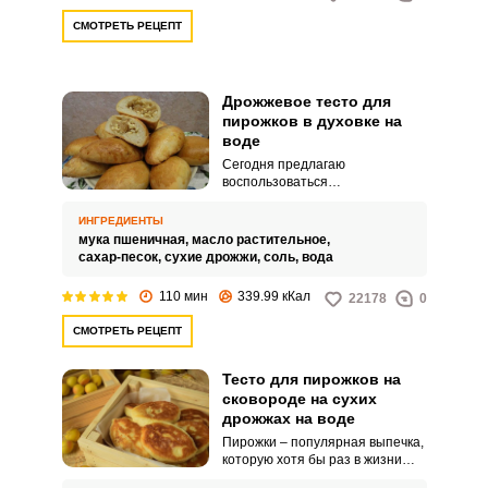
СМОТРЕТЬ РЕЦЕПТ
Дрожжевое тесто для
пирожков в духовке на
воде
Сегодня предлагаю
воспользоваться
замечательным рецептом и
приготовить невероятно
ИНГРЕДИЕНТЫ
аппетитное дрожжевое тесто,
мука пшеничная,
масло растительное,
приготовленное на воде. Перед
сахар-песок,
сухие дрожжи,
соль,
вода
нежнейшими пирожками,
приготовленными из такого
110 мин
339.99 кКал
22178
0
дрожжевого теста, никто не
устоит, это я вам гарантирую.
СМОТРЕТЬ РЕЦЕПТ
Тесто для пирожков на
сковороде на сухих
дрожжах на воде
Пирожки – популярная выпечка,
которую хотя бы раз в жизни
готовила любая хозяйка. У