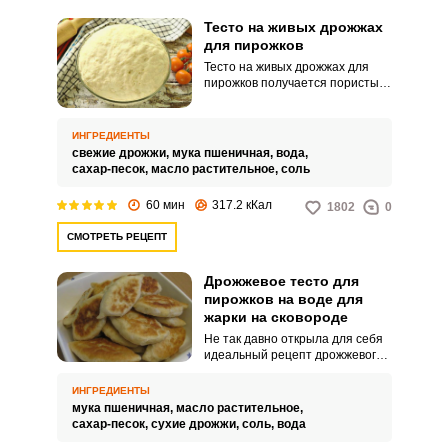
Тесто на живых дрожжах
для пирожков
Тесто на живых дрожжах для
пирожков получается пористым,
мягким, податливым в работе и
также отлично подымается при
выпечке. Начинять пирожки
ИНГРЕДИЕНТЫ
можно любой сладкой или
свежие дрожжи,
мука пшеничная,
вода,
соленой начинкой.
сахар-песок,
масло растительное,
соль
60 мин
317.2 кКал
1802
0
ВХОД НА САЙТ
РЕГИСТРАЦИЯ
СМОТРЕТЬ РЕЦЕПТ
Дрожжевое тесто для
Войдите
пирожков на воде для
с помощью социальных сетей:
жарки на сковороде
Не так давно открыла для себя
идеальный рецепт дрожжевого
теста для приготовления
аппетитных жареных пирожков.
или
ИНГРЕДИЕНТЫ
Тесто на воде получается
мука пшеничная,
масло растительное,
воздушным, легким и простым в
сахар-песок,
сухие дрожжи,
соль,
вода
приготовлении.