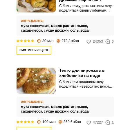
сковороде
С большим удовольствием хочу
поделиться своим любимым
рецептом дрожжевого теста,
которым часто пользуюсь для
ИНГРЕДИЕНТЫ
приготовления пирожков.
мука пшеничная,
масло растительное,
Дрожжевое тесто на воде и
сахар-песок,
сухие дрожжи,
соль,
вода
сухих дрожжах легкое в
приготовлении и
80 мин
273.8 кКал
24353
0
использовании.
СМОТРЕТЬ РЕЦЕПТ
Тесто для пирожков в
хлебопечке на воде
С большим желанием хочу
поделиться невероятно вкусным
рецептом теста для пирожков,
приготовленного в хлебопечке
на воде. Тесто, приготовленное
ИНГРЕДИЕНТЫ
таким способом, обязательно
мука пшеничная,
масло растительное,
понравится вам, а выпечка из
сахар-песок,
сухие дрожжи,
соль,
вода
него доставит вам
незабываемое удовольствие.
100 мин
369.6 кКал
47227
1