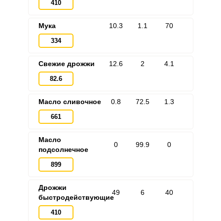
410
Мука
10.3
1.1
70
334
Свежие дрожжи
12.6
2
4.1
82.6
Масло сливочное
0.8
72.5
1.3
661
Масло
0
99.9
0
подсолнечное
899
Дрожжи
49
6
40
быстродействующие
410