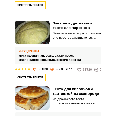
СМОТРЕТЬ РЕЦЕПТ
Заварное дрожжевое
тесто для пирожков
Заварное тесто хорошо тем, что
оно просто замешивается,
быстро подходит и пирожки из
него получаются воздушные и
нежные. Тесто заваривается
ИНГРЕДИЕНТЫ
кипятком и ему не требуется
мука пшеничная,
соль,
сахар-песок,
много времени на расстойку.
масло сливочное,
вода,
свежие дрожжи
60 мин
327.81 кКал
31726
0
СМОТРЕТЬ РЕЦЕПТ
Тесто для пирожков с
картошкой на сковороде
Из дрожжевого теста
получаются очень вкусные и
пышные пирожки с картошкой.
Их очень просто приготовить на
сковороде.