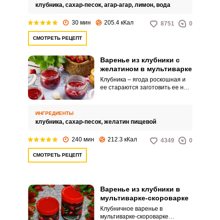
только 5 минут. Количество агар-
клубника,
сахар-песок,
агар-агар,
лимон,
вода
агара определяется его маркой,
иначе силой геля от 600 до
30 мин
205.4 кКал
8751
0
1200, поэтому его количество
определяйте согласно
СМОТРЕТЬ РЕЦЕПТ
инструкции и своему вкусу.
Варенье из клубники с
желатином в мультиварке
Клубника – ягода роскошная и
ее стараются заготовить ее на
зиму в большом количестве.
Рецептов много, но у каждой
хозяйки есть свои любимые и
ИНГРЕДИЕНТЫ
проверенные опытом.
клубника,
сахар-песок,
желатин пищевой
240 мин
212.3 кКал
4349
0
СМОТРЕТЬ РЕЦЕПТ
Варенье из клубники в
мультиварке-скороварке
Клубничное варенье в
мультиварке-скороварке