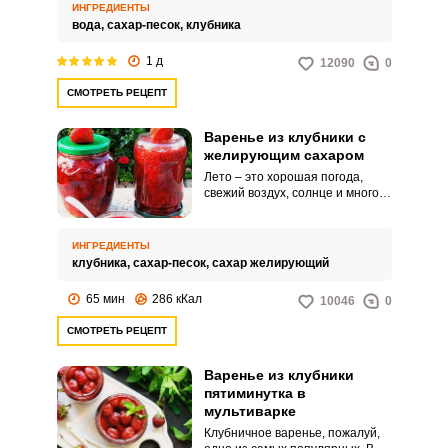
польза? Тогда используйте для
ИНГРЕДИЕНТЫ
приготовления варенья наш
вода,
сахар-песок,
клубника
рецепт! Ягоды клубники не
подвергаются термической
1 д
12090
0
обработке, вы варите только
сироп, с которым потом
СМОТРЕТЬ РЕЦЕПТ
смешиваете ягоды.
Варенье из клубники с
желирующим сахаром
Лето – это хорошая погода,
свежий воздух, солнце и много-
много ягод! На подходе
клубничный сезон, а это значит,
что необходимо набросать идеи
ИНГРЕДИЕНТЫ
для того, чтобы запастись
клубника,
сахар-песок,
сахар желирующий
клубникой на весь год, чтобы
потом, зимними холодными
65 мин
286 кКал
10046
0
вечерами, наслаждаться
выпечкой с клубничной
СМОТРЕТЬ РЕЦЕПТ
начинкой. Для этого мы
предлагаем вам рецепт варенья
из клубники.
Варенье из клубники
пятиминутка в
мультиварке
Клубничное варенье, пожалуй,