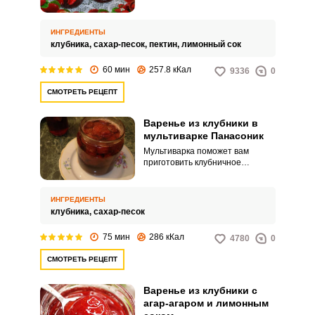
готовится быстро, ведь в ней
есть режим готовки под
давлением, но оно получается
ИНГРЕДИЕНТЫ
жидким, хотя сохраняет яркий
клубника,
сахар-песок,
пектин,
лимонный сок
цвет и аромат ягод. Для
получения более густого
60 мин
257.8 кКал
9336
0
варенья к нему или добавляют
пектин и лимонный сок, или
СМОТРЕТЬ РЕЦЕПТ
варят варенье в несколько
приемов и с режимом выпечки.
Варенье из клубники в
мультиварке Панасоник
Мультиварка поможет вам
приготовить клубничное
варенье, которое будет
отличаться от сваренного на
плите. Ягоды в таком варенье
ИНГРЕДИЕНТЫ
останутся целыми и красивыми,
клубника,
сахар-песок
а сироп будет прозрачным и с
насыщенным рубиновым
75 мин
286 кКал
4780
0
цветом.
СМОТРЕТЬ РЕЦЕПТ
Варенье из клубники с
агар-агаром и лимонным