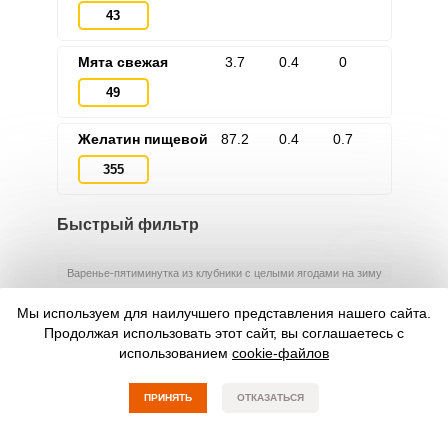
43
Мята свежая
3.7
0.4
0
49
Желатин пищевой
87.2
0.4
0.7
355
Быстрый фильтр
Варенье-пятиминутка из клубники с целыми ягодами на зиму
Варенье из клубники с целыми ягодами классическое
Мы используем для наилучшего представления нашего сайта.
Продолжая использовать этот сайт, вы соглашаетесь с
Варенье из вишни с целыми ягодами на зиму
использованием
cookie-файлов
Варенье из черешни с целыми ягодами без косточек на зиму
Варенье из вишни с целыми ягодами без косточек на зиму
ПРИНЯТЬ
ОТКАЗАТЬСЯ
Варенье из вишни целыми ягодами с косточками на зиму