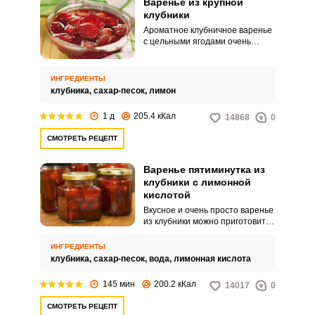
Варенье из крупной
клубники
Ароматное клубничное варенье
с цельными ягодами очень
популярно во многих семьях.
Помимо того, что варенье из
клубники, как и сами свежие
ИНГРЕДИЕНТЫ
ягоды, очень вкусное, оно еще и
клубника,
сахар-песок,
лимон
полезно для нашего организма.
1 д
205.4 кКал
14868
0
СМОТРЕТЬ РЕЦЕПТ
Варенье пятиминутка из
клубники с лимонной
кислотой
Вкусное и очень просто варенье
из клубники можно приготовить
всего за пять минут. Чтобы оно
получилось более насыщенным,
ИНГРЕДИЕНТЫ
перед готовкой оставляем ягоды
клубника,
сахар-песок,
вода,
лимонная кислота
в сахаре на пару часов.
145 мин
200.2 кКал
14017
0
СМОТРЕТЬ РЕЦЕПТ