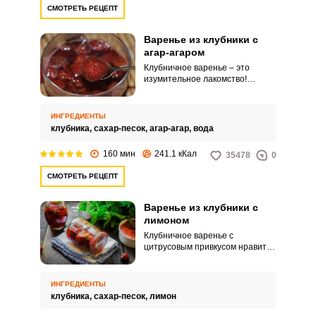
СМОТРЕТЬ РЕЦЕПТ
Варенье из клубники с
агар-агаром
Клубничное варенье – это
изумительное лакомство!
Многие с нетерпением ждут
летней поры, чтобы начать
заготовки из клубники на зиму.
ИНГРЕДИЕНТЫ
Вашему вниманию представлен
клубника,
сахар-песок,
агар-агар,
вода
рецепт варенья из клубники с
добавлением агар-агара.
160 мин
241.1 кКал
35478
0
СМОТРЕТЬ РЕЦЕПТ
Варенье из клубники с
лимоном
Клубничное варенье с
цитрусовым привкусом нравится
многим. Оно хорошо подходит и
к чаю, и к домашней выпечке, да
и просто это вкусный десерт.
ИНГРЕДИЕНТЫ
клубника,
сахар-песок,
лимон