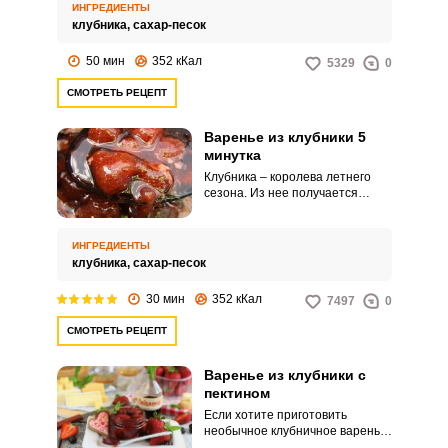
ИНГРЕДИЕНТЫ
клубника,
сахар-песок
50 мин
352 кКал
5329
0
СМОТРЕТЬ РЕЦЕПТ
Варенье из клубники 5
минутка
Клубника – королева летнего
сезона. Из нее получается
ароматное сладкое варенье,
которое можно подавать к чаю,
добавлять в различные десерты
ИНГРЕДИЕНТЫ
и даже выпечку.
клубника,
сахар-песок
30 мин
352 кКал
7497
0
СМОТРЕТЬ РЕЦЕПТ
Варенье из клубники с
пектином
Если хотите приготовить
необычное клубничное варенье,
воспользуйтесь этим