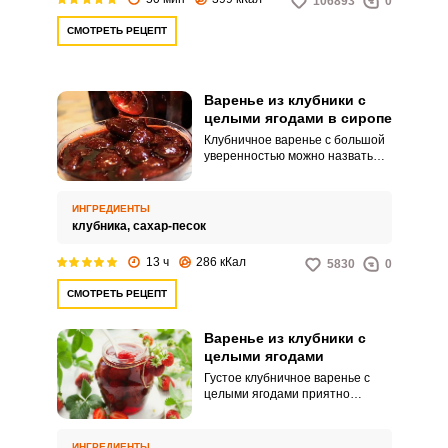
106893
0
СМОТРЕТЬ РЕЦЕПТ
Варенье из клубники с
целыми ягодами в сиропе
Клубничное варенье с большой
уверенностью можно назвать
классическим вареньем,
вариантов приготовления
которого в наши дни сложно
ИНГРЕДИЕНТЫ
подсчитать. В рецепте,
клубника,
сахар-песок
представленном вашему
вниманию, мы предлагаем
13 ч
286 кКал
5830
0
вариант приготовления
популярного лакомства с
СМОТРЕТЬ РЕЦЕПТ
целыми ягодами клубники.
Варенье из клубники с
целыми ягодами
Густое клубничное варенье с
целыми ягодами приятно
открыть зимой. Можно его на
свежий хлеб выложить, или
просто с чаем в прикуску
ИНГРЕДИЕНТЫ