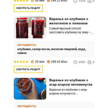
60 мин
284.12 кКал
3335
0
СМОТРЕТЬ РЕЦЕПТ
Варенье из клубники с
желатином и лимоном
Самый вкусный способ
заготовить клубнику на зиму –
это сварить варенье. Оно
радует глаз ярким цветом и
«десертной» консистенцией с
ИНГРЕДИЕНТЫ
отдельными ягодками.
клубника,
сахар-песок,
желатин пищевой,
вода,
лимон
20 мин
269.43 кКал
6597
0
СМОТРЕТЬ РЕЦЕПТ
Варенье из клубники с
агар-агаром пятиминутка
Варенье из клубники с агар-
агаром получается
мармеладной консистенции с
целыми ароматными ягодками
клубники, ведь варить будем
ИНГРЕДИЕНТЫ