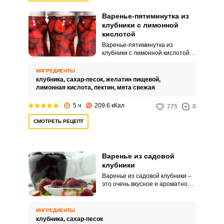
Варенье-пятиминутка из
клубники с лимонной
кислотой
Варенье-пятиминутка из
клубники с лимонной кислотой
понравится всем! Как один из
вариантов заготовки клубники
ИНГРЕДИЕНТЫ
на зиму, особенно при ее
клубника,
сахар-песок,
желатин пищевой,
хорошем урожае, вам
лимонная кислота,
пектин,
мята свежая
предлагается приготовить
клубничное варенье без варки с
5 ч
209.6 кКал
775
0
добавлением лимонной кислоты
и пектина, ведь варенье из
СМОТРЕТЬ РЕЦЕПТ
клубники из-за недостатка
природного пектина в ягоде
всегда жидкое. В таком варенье
ягоды хорошо сохраняют свою
Варенье из садовой
форму и яркий цвет свежей
клубники
клубники.
Варенье из садовой клубники –
это очень вкусное и ароматное
ягодное лакомство, которое
подходит для длительного
хранения. Такая сладкая
ИНГРЕДИЕНТЫ
заготовка прекрасно подойдет
клубника,
сахар-песок