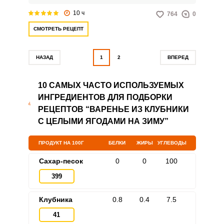
для чаепития, а также послужит
отличной начинкой для
10 ч
764
0
различной домашней выпечки.
СМОТРЕТЬ РЕЦЕПТ
НАЗАД
1
2
ВПЕРЕД
10 САМЫХ ЧАСТО ИСПОЛЬЗУЕМЫХ
ИНГРЕДИЕНТОВ ДЛЯ ПОДБОРКИ
РЕЦЕПТОВ “ВАРЕНЬЕ ИЗ КЛУБНИКИ
С ЦЕЛЫМИ ЯГОДАМИ НА ЗИМУ”
ПРОДУКТ НА 100Г
БЕЛКИ
ЖИРЫ
УГЛЕВОДЫ
Сахар-песок
0
0
100
399
Клубника
0.8
0.4
7.5
41