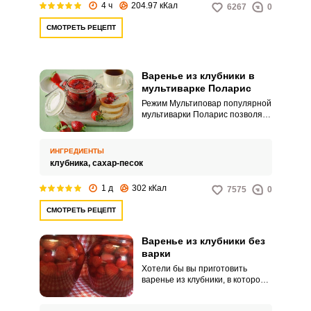
4 ч
204.97 кКал
6267
0
варенья, на помощь придет
домашняя помощница -
СМОТРЕТЬ РЕЦЕПТ
мультиварка. Все, что от вас
потребуется, это подготовить
ягоды, выложить в чаше
необходимые ингредиенты и
Варенье из клубники в
включить подходящий режим.
мультиварке Поларис
Режим Мультиповар популярной
мультиварки Поларис позволяет
приготовить ароматное
клубничное варенье без лишней
суеты. При этом не нужно
ИНГРЕДИЕНТЫ
ежеминутно мешать лакомство,
клубника,
сахар-песок
оно все равно не пригорит.
1 д
302 кКал
7575
0
СМОТРЕТЬ РЕЦЕПТ
Варенье из клубники без
варки
Хотели бы вы приготовить
варенье из клубники, в котором
сохраняется вкус свежей
клубники, все витамины и