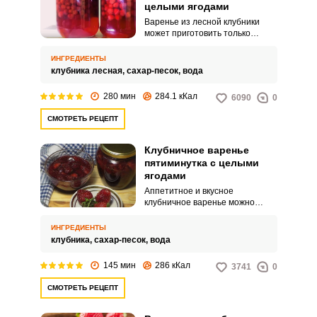
целыми ягодами
Варенье из лесной клубники
может приготовить только
терпеливая хозяйка, ведь эта
ягода миниатюрная и нужны
ИНГРЕДИЕНТЫ
усидчивость и терпение, чтобы
клубника лесная,
сахар-песок,
вода
ее почистить. Чаще всего
земляничное варенье долго не
280 мин
284.1 кКал
6090
0
варят, чтобы оно максимально
сохранило свои аромат, вкус и
СМОТРЕТЬ РЕЦЕПТ
полезные свойства.
Клубничное варенье
пятиминутка с целыми
ягодами
Аппетитное и вкусное
клубничное варенье можно
приготовить всего за пять минут.
Такое варенье станет хорошей
ИНГРЕДИЕНТЫ
начинкой для десертов,
клубника,
сахар-песок,
вода
оладьей, блинчиков или же
обыкновенны тостов к чаю.
145 мин
286 кКал
3741
0
СМОТРЕТЬ РЕЦЕПТ