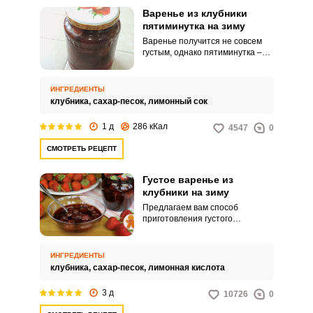
Варенье из клубники
пятиминутка на зиму
Варенье получится не совсем
густым, однако пятиминутка –
самый щадящий способ для
варки, сохраняющий в варенье
витамины. Приготовление
ИНГРЕДИЕНТЫ
варенья не занимает много
клубника,
сахар-песок,
лимонный сок
времени, а результат
получается шикарным.
1 д
286 кКал
4547
0
СМОТРЕТЬ РЕЦЕПТ
Густое варенье из
клубники на зиму
Предлагаем вам способ
приготовления густого
клубничного варенья, в котором
сохранена вся польза и вкус
ягод. Ягоды в нашем варенье
ИНГРЕДИЕНТЫ
остаются целыми благодаря
клубника,
сахар-песок,
лимонная кислота
короткому циклу варки в
несколько подходов и хорошо
3 д
10726
0
подобранному сорту клубники,
который не теряет форму при