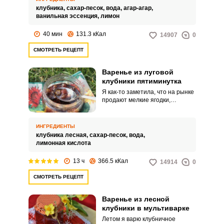
можно добиться густой
клубника,
сахар-песок,
вода,
агар-агар,
текстуры. Предлагаем
ванильная эссенция,
лимон
использовать агар-агар и для
приготовления клубничного
40 мин
131.3 кКал
14907
0
конфитюра.
СМОТРЕТЬ РЕЦЕПТ
Варенье из луговой
клубники пятиминутка
Я как-то заметила, что на рынке
продают мелкие ягодки,
похожие на клубнику, но они
имеют более невзрачный цвет и
плотно прижатые чашелистики.
ИНГРЕДИЕНТЫ
Если вы увидели такие ягодки,
клубника лесная,
сахар-песок,
вода,
то обязательно купите их, ведь
лимонная кислота
это луговая клубника, у которой
большое количество полезных
13 ч
366.5 кКал
14914
0
свойств. Рекомендую
приготовить ароматное варенье
СМОТРЕТЬ РЕЦЕПТ
из луговой клубники.
Варенье из лесной
клубники в мультиварке
Летом я варю клубничное