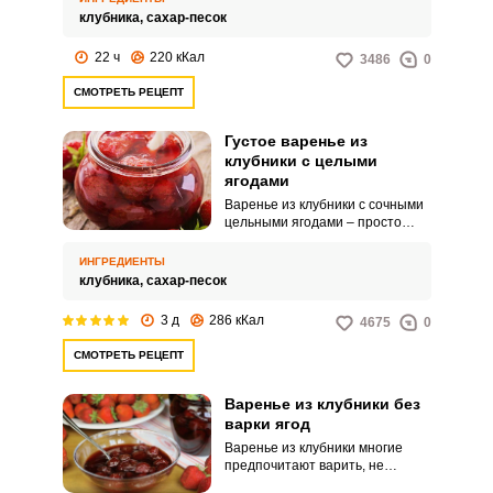
насладиться.
клубника,
сахар-песок
22 ч
220 кКал
3486
0
СМОТРЕТЬ РЕЦЕПТ
Густое варенье из
клубники с целыми
ягодами
Варенье из клубники с сочными
цельными ягодами – просто
наслаждение! Оно получается
невероятно вкусным,
ИНГРЕДИЕНТЫ
ароматным и густым. Конечно,
клубника,
сахар-песок
такая красота потребует от вас
времени и терпения.
3 д
286 кКал
4675
0
СМОТРЕТЬ РЕЦЕПТ
Варенье из клубники без
варки ягод
Варенье из клубники многие
предпочитают варить, не
уваривая сами ягоды, ведь