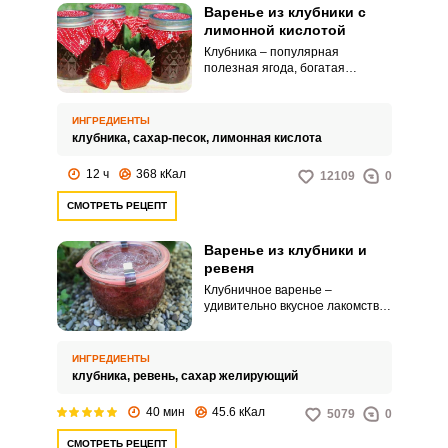
Варенье из клубники с
лимонной кислотой
Клубника – популярная
полезная ягода, богатая
витамином С, которую
используют для приготовления
многих блюд, в основном
ИНГРЕДИЕНТЫ
десертов. Из клубники варят
клубника,
сахар-песок,
лимонная кислота
компоты, варенье, джемы,
морсы, кисели.
12 ч
368 кКал
12109
0
СМОТРЕТЬ РЕЦЕПТ
Варенье из клубники и
ревеня
Клубничное варенье –
удивительно вкусное лакомство,
однако не всегда можно набрать
достаточно клубники на пару
баночек варенья. В этом случае
ИНГРЕДИЕНТЫ
можно добавить ревень,
клубника,
ревень,
сахар желирующий
который не будет перебивать
вкус клубнички и придаст
40 мин
45.6 кКал
5079
0
варенью легкую кислинку.
СМОТРЕТЬ РЕЦЕПТ