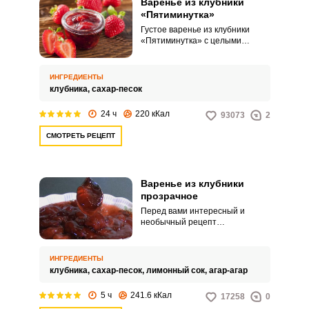
Варенье из клубники
«Пятиминутка»
Густое варенье из клубники
«Пятиминутка» с целыми
ягодами в банках на зиму - это
невероятно вкусная
заготовка. Обязательно
ИНГРЕДИЕНТЫ
приготовьте такое варенье,
клубника,
сахар-песок
чтобы побаловать себя и своих
близких.Классическое варенье
24 ч
220 кКал
93073
2
из клубники «Пятиминутка» с
целыми ягодами на
СМОТРЕТЬ РЕЦЕПТ
зимуКлубничное варенье
«Витаминное» легко
приготовить дома!
Варенье из клубники
прозрачное
Перед вами интересный и
необычный рецепт
приготовления густого и
прозрачного клубничного
варенья. Чтобы варенье
ИНГРЕДИЕНТЫ
получилось густым, необходимо
клубника,
сахар-песок,
лимонный сок,
агар-агар
использовать натуральные
загустители.
5 ч
241.6 кКал
17258
0