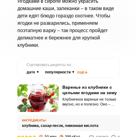
Ягодками в сиропе можно украсить
домашние каши, запеканки – в таком виде
дети едят блюдо гораздо охотнее. Чтобы
ягодки не разварились, применяем
поэтапную варку – так процесс пройдет
деликатнее и бережнее для хрупкой
клубники.
Сортировать рецепты по:
дате
популярности
ЕЩЕ
Варенье из клубники с
целыми ягодами на зиму
Клубничное варенье не только
вкусно, но и полезно. Оно –
богатейший источник витаминов
и в то же время настоящее
лакомство.
ИНГРЕДИЕНТЫ
клубника,
сахар-песок,
лимонная кислота
50 мин
399 кКал