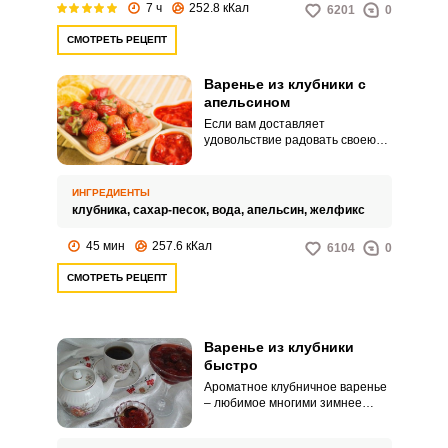
7 ч
252.8 кКал
6201
0
СМОТРЕТЬ РЕЦЕПТ
Варенье из клубники с
апельсином
Если вам доставляет
удовольствие радовать своею
семью новыми вкусами и видеть
их счастливые глаза, обратите
внимание на рецепт варенья из
ИНГРЕДИЕНТЫ
клубники с апельсином. Это
клубника,
сахар-песок,
вода,
апельсин,
желфикс
оригинальное лакомство еще
долго будут вспоминать ваши
45 мин
257.6 кКал
6104
0
домочадцы.
СМОТРЕТЬ РЕЦЕПТ
Варенье из клубники
быстро
Ароматное клубничное варенье
– любимое многими зимнее
лакомство. Приготовить ягодную
заготовку совсем не сложно.