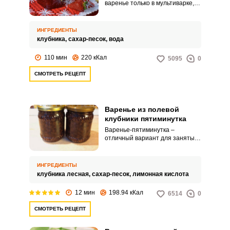
варенье только в мультиварке,
для меня это простой и удобный
способ. А варенье, сваренное в
электроприборе, на мой взгляд,
ИНГРЕДИЕНТЫ
получается вкуснее и
клубника,
сахар-песок,
вода
ароматнее, чем клубничное
варенье, сваренное на плите.
110 мин
220 кКал
5095
0
СМОТРЕТЬ РЕЦЕПТ
Варенье из полевой
клубники пятиминутка
Варенье-пятиминутка –
отличный вариант для занятых
хозяек, которые не хотят
проводить весь выходной на
кухне. Вкусное варенье из
ИНГРЕДИЕНТЫ
полевой клубники легко
клубника лесная,
сахар-песок,
лимонная кислота
приготовить буквально за
полчаса, с учетом всех
12 мин
198.94 кКал
6514
0
подготовок и стерилизации
баночек.
СМОТРЕТЬ РЕЦЕПТ