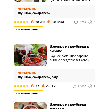
одно из самых популярных. В
клубничный сезон многие
стараются запастись ягодой
ИНГРЕДИЕНТЫ
вдоволь на круглый год,
клубника,
сахар-песок
заготавливая ее различными
способами.
80 мин
286 кКал
5707
0
СМОТРЕТЬ РЕЦЕПТ
Варенье из клубники в
сиропе
ВХОД НА САЙТ
РЕГИСТРАЦИЯ
Вкусное домашнее варенье
обычно представляет собой
ягоды, плавающие в густом
сладком сиропе. Такой способ
Войдите
приготовления можно назвать
ИНГРЕДИЕНТЫ
с помощью социальных сетей:
наиболее бережным для ягод и
клубника,
сахар-песок,
вода
фруктов, так как они
подвергаются недолгой
3 д
220 кКал
20404
1
термической обработке в
несколько заходов.
СМОТРЕТЬ РЕЦЕПТ
или
Варенье из клубники
луговой