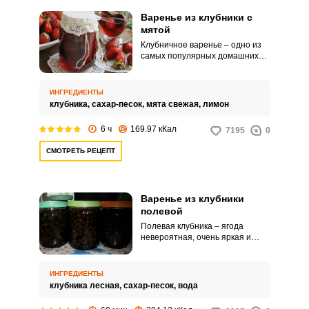
Варенье из клубники с
мятой
Клубничное варенье – одно из
самых популярных домашних
лакомств у детей и взрослых. А
добавление мяты придаст ему
новые интересные нотки.
ИНГРЕДИЕНТЫ
клубника,
сахар-песок,
мята свежая,
лимон
6 ч
169.97 кКал
7195
0
СМОТРЕТЬ РЕЦЕПТ
Варенье из клубники
полевой
Полевая клубника – ягода
невероятная, очень яркая и
душистая. И конечно, хочется
сохранить ее чудесный вкус на
зиму. Варенье из полевой
ИНГРЕДИЕНТЫ
клубники получается густым и
клубника лесная,
сахар-песок,
вода
ароматным.