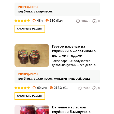
иначе они теряют свою форму и
цвет, становятся бледными,
ИНГРЕДИЕНТЫ
сморщенными или
клубника,
сахар-песок
развариваются в пюре. Чтобы
такого не произошло, готовится
48 ч
330 кКал
10425
0
сахарный сироп, в который
несколько раз ненадолго
СМОТРЕТЬ РЕЦЕПТ
опускаются ягоды клубники,
чтобы их термически
обработать.
Густое варенье из
клубники с желатином с
целыми ягодами
Такое варенье получается
довольно густым – все дело, во-
первых, в количестве
добавляемого сахара, а, во-
ИНГРЕДИЕНТЫ
вторых, в использовании
клубника,
сахар-песок,
желатин пищевой,
вода
желатина. Сироп уваривается
до тягучей консистенции и
60 мин
212.3 кКал
7410
0
хорошо «держит» ягоды в своей
массе.
СМОТРЕТЬ РЕЦЕПТ
Варенье из лесной
клубники 5-минутка с