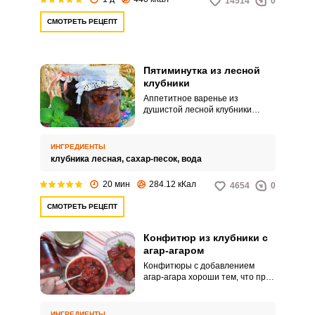
14514
0
сахарный сироп.
спелые ягоды и фрукты, без
признаков ударов и порчи.
СМОТРЕТЬ РЕЦЕПТ
Пятиминутка из лесной
клубники
Аппетитное варенье из
душистой лесной клубники
очень легко приготовить. Всего
пару минут и ароматное
лакомство у вас на столе! Это
ИНГРЕДИЕНТЫ
прекрасная начинка для
клубника лесная,
сахар-песок,
вода
блинчиков и выпечки.
20 мин
284.12 кКал
4654
0
СМОТРЕТЬ РЕЦЕПТ
Конфитюр из клубники с
агар-агаром
Конфитюры с добавлением
агар-агара хороши тем, что при
отсутствии длительного
уваривания и без большого
количества сахарного песка
ИНГРЕДИЕНТЫ