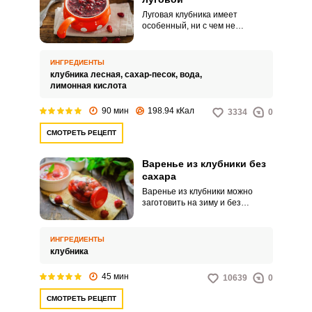
Луговая клубника имеет
особенный, ни с чем не
сравнимый аромат. Вкус у ягод
сладкий, приятный и
запоминающийся.
ИНГРЕДИЕНТЫ
Запомнить меня
клубника лесная,
сахар-песок,
вода,
лимонная кислота
ВХОД
90 мин
198.94 кКал
3334
0
ЕЩЕ НЕ ЗАРЕГИСТРИРОВАННЫ?
СМОТРЕТЬ РЕЦЕПТ
Забыли пароль?
Варенье из клубники без
сахара
Варенье из клубники можно
заготовить на зиму и без
добавления сахара. Для
диабетиков, и тем, кто следит за
калориями, такое варенье
ИНГРЕДИЕНТЫ
придется очень по вкусу.
клубника
45 мин
10639
0
СМОТРЕТЬ РЕЦЕПТ