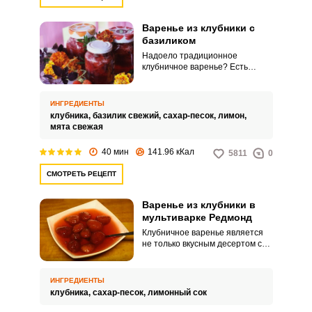
Варенье из клубники с
базиликом
Надоело традиционное
клубничное варенье? Есть
способ разнообразить
привычное лакомство и
добавить в него несколько
ИНГРЕДИЕНТЫ
свежих ноток. Это можно
клубника,
базилик свежий,
сахар-песок,
лимон,
сделать при помощи листьев
мята свежая
базилика и мяты.
40 мин
141.96 кКал
5811
0
СМОТРЕТЬ РЕЦЕПТ
Варенье из клубники в
мультиварке Редмонд
Клубничное варенье является
не только вкусным десертом с
потрясающим ароматом, но и
беспроигрышным вариантом
начинки для пирогов и
ИНГРЕДИЕНТЫ
блинчиков. Если вы не хотите
клубника,
сахар-песок,
лимонный сок
тратить много времени на
приготовление клубничного