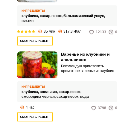
интересным рецептом. Варенье
из клубники с пектином
ИНГРЕДИЕНТЫ
получается густой консистенции
клубника,
сахар-песок,
бальзамический уксус,
и хорошо держит свою форму.
пектин
35 мин
317.3 кКал
12133
0
СМОТРЕТЬ РЕЦЕПТ
Варенье из клубники и
апельсинов
Рекомендую приготовить
ароматное варенье из клубники
и апельсинов. Сочетание
ингредиентов просто
идеальное.
ИНГРЕДИЕНТЫ
клубника,
апельсин,
сахар-песок,
смородина черная,
сахар-песок,
вода
4 час
3798
0
СМОТРЕТЬ РЕЦЕПТ