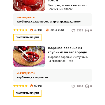
соком
Вам предлагается несколько
необычный способ
приготовления клубничного
варенья. Варим его в
ИНГРЕДИЕНТЫ
сковородке, так как в ней быстро
клубника,
сахар-песок,
агар-агар,
вода,
лимон
выпаривается жидкость и
варенье получается более
40 мин
205.4 кКал
8378
0
густым.
СМОТРЕТЬ РЕЦЕПТ
Жареное варенье из
клубники на сковороде
Жареное варенье из клубники
на сковороде – это
оригинальное ягодное
лакомство, которое станет
интересным и ярким
ИНГРЕДИЕНТЫ
дополнением вашего стола.
клубника,
сахар-песок
Такой клубничный продукт
можно подавать к чаю или
60 мин
1094
0
использовать в качестве
начинки для различной выпечки.
СМОТРЕТЬ РЕЦЕПТ