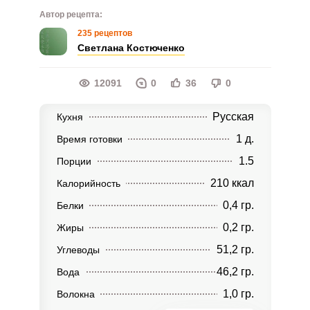
Автор рецепта:
235 рецептов
Светлана Костюченко
12091
0
36
0
Русская
Кухня
1 д.
Время готовки
1.5
Порции
210 ккал
Калорийность
0,4 гр.
Белки
0,2 гр.
Жиры
51,2 гр.
Углеводы
46,2 гр.
Вода
1,0 гр.
Волокна