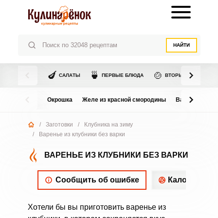
НАЙТИ
🍆
🍵
🍲
САЛАТЫ
ПЕРВЫЕ БЛЮДА
ВТОРЫЕ БЛЮДА
Окрошка
Желе из красной смородины
Варенье из в
/
Заготовки
/
Клубника на зиму
/
Варенье из клубники без варки
ВАРЕНЬЕ ИЗ КЛУБНИКИ БЕЗ ВАРКИ
Сообщить об ошибке
Калорийнос
Хотели бы вы приготовить варенье из