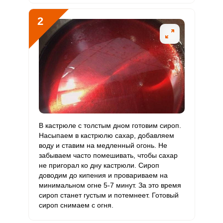
2
Биотин
40 мг
50 мг
3.8
53.3
Витамин
22 мкг
120 мкг
0.9
12.2
К
Витамин
4 мг
20 мг
1
13.3
Сообщить об ошибке
РР
ШАГ
Ш
ВХОД НА САЙТ
РЕГИСТРАЦИЯ
1 ИЗ 6
Калий
1640 мг
2500 мг
3.1
43.7
В кастрюле с толстым дном готовим сироп.
Кальций
434.5 мг
Войдите
1000 мг
2.1
29
Насыпаем в кастрюлю сахар, добавляем
с помощью социальных сетей:
воду и ставим на медленный огонь. Не
Кремний
990 мг
30 мг
157.1
2200
забываем часто помешивать, чтобы сахар
не пригорал ко дну кастрюли. Сироп
Магний
181 мг
400 мг
2.2
30.2
доводим до кипения и провариваем на
или
минимальном огне 5-7 минут. За это время
Натрий
190.9 мг
1300 мг
0.7
9.8
сироп станет густым и потемнеет. Готовый
сироп снимаем с огня.
Сера
121 мг
500 мг
1.2
16.1