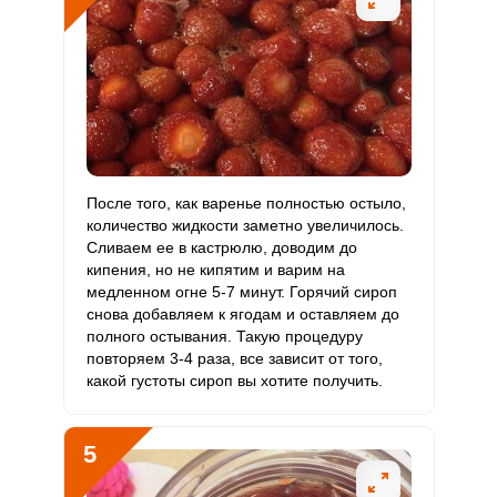
Рубидий
184 мкг
200 мкг
4.4
61.3
Селен
4 мкг
55 мкг
0.3
4.8
Фтор
280 мкг
4000 мкг
0.3
4.7
Хром
20 мкг
50 мкг
1.9
26.7
Цинк
1 мг
12 мг
0.4
5.4
После того, как варенье полностью остыло,
количество жидкости заметно увеличилось.
Бор
1850 мкг
1200 мкг
7.3
102.8
Сливаем ее в кастрюлю, доводим до
кипения, но не кипятим и варим на
Ванадий
медленном огне 5-7 минут. Горячий сироп
90 мкг
20 мкг
21.4
300
снова добавляем к ягодам и оставляем до
полного остывания. Такую процедуру
Молибден
101.6 мкг
70 мкг
6.9
96.8
повторяем 3-4 раза, все зависит от того,
какой густоты сироп вы хотите получить.
5