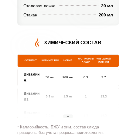
Столовая ложка
20 мл
Стакан
200 мл
ХИМИЧЕСКИЙ СОСТАВ
% ОТ НОРМЫ
% В ОДНОЙ
НУТРИЕНТ
КОЛИЧЕСТВО
НОРМА
В 100 Г
ПОРЦИИ
Витамин
50 мкг
900 мкг
0.3
3.7
A
Витамин
0.3 мг
1.5 мг
1
13.3
В1
Витамин
0.5 мг
1.8 мг
1.3
18.5
В2
* Каллорийность, БЖУ и хим. состав блюда
Витамин
приведены без учета процесса приготовления.
57 мг
500 мг
0.5
7.6