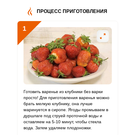
В4
ПРОЦЕСС ПРИГОТОВЛЕНИЯ
Витамин
1.8 мг
5 мг
1.7
24
В5
1
Витамин
0.6 мг
2 мг
1.4
20
В6
Витамин
100 мкг
400 мкг
1.2
16.7
В9
Витамин
0
3 мкг
0
0
В12
Витамин
Готовить варенье из клубники без варки
600 мкг
90 мкг
31.7
444.4
С
просто! Для приготовления варенья можно
брать мелкую клубнику, она лучше
маринуется в сиропе. Ягоды промываем в
Витамин
0
10 мкг
0
0
дуршлаге под струей проточной воды и
D
оставляем на 5-10 минут, чтобы стекла
вода. Затем удаляем плодоножки.
Витамин
5 мг
15 мг
1.6
22.2
E