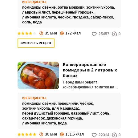
Использование морковной
ИНГРЕДИЕНТЫ
ботвы наряду со стандартным
помидоры свежие,
ботва моркови,
зонтики укропа,
набором специй и зелени
лавровый лист,
перец чёрный горошек,
придает консервированным
лимонная кислота,
чеснок,
гвоздика,
сахар-песок,
помидорам не только
соль,
вода
уникальный вкус, такая
заготовка выглядит очень
35 мин
172 кКал
25457
0
красиво и презентабельно.
СМОТРЕТЬ РЕЦЕПТ
Консервированные
помидоры в 2 литровых
банках
Перед вами рецепт
консервирования томатов на
зиму в 2-литровых банках.
Помидоры получаются очень
ИНГРЕДИЕНТЫ
вкусными, с легким пикантным
помидоры свежие,
перец чили,
чеснок,
вкусом.
зонтики укропа,
для маринада:,
перец душистый горошек,
лавровый лист,
соль,
сахар-песок,
дижонская горчица,
лимонная кислота,
вода
30 мин
151.6 кКал
22314
0