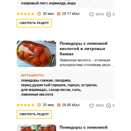
по вкусовым качествам.
лавровый лист,
кориандр,
вода
30 мин
29.77 кКал
4476
0
СМОТРЕТЬ РЕЦЕПТ
Помидоры с лимонной
кислотой в литровых
банках
Лимонная кислота – отличная
альтернатива столовому уксусу,
который обладает резким
запахом. Закатки с лимонной
ИНГРЕДИЕНТЫ
кислотой сохраняют свой
помидоры свежие,
гвоздика,
оригинальный вкус и
перец душистый горошек,
тархун,
эстрагон,
приобретают небольшую
для маринада:,
сахар-песок,
соль,
кислинку.
лимонная кислота
35 мин
26.86 кКал
4563
0
СМОТРЕТЬ РЕЦЕПТ
Помидоры с лимонной