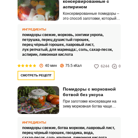
консервированные с
аспирином
Консервированные помидоры –
это способ заготовки, который
позволяет нам заготовить
помидоры впрок на зиму.
ИНГРЕДИЕНТЫ
Использование аспирина в
помидоры свежие,
морковь,
зонтики укропа,
закатке позволяет ей надежно
петрушка,
перец душистый горошек,
храниться свою зиму, так как
перец чёрный горошек,
лавровый лист,
аспирин уничтожает все
лук репчатый,
для маринада:,
соль,
сахар-песок,
микробы и создает
аспирин,
лимонная кислота
благоприятную среду для
длительного хранения.
40 мин
75.5 кКал
6244
0
СМОТРЕТЬ РЕЦЕПТ
Помидоры с морковной
ботвой без уксуса
При заготовке консервации на
зиму морковная ботва чаще
всего остается не у дел.
Корешки используются, а вот
«вершки» выбрасываются.
ИНГРЕДИЕНТЫ
помидоры свежие,
ботва моркови,
лавровый лист,
перец чёрный горошек,
гвоздика,
вода,
сахар-песок,
соль крупная,
лимонная кислота