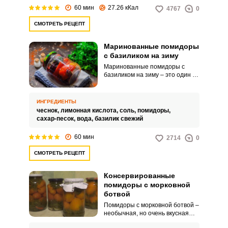
60 мин
27.26 кКал
4767
0
СМОТРЕТЬ РЕЦЕПТ
Маринованные помидоры
с базиликом на зиму
Маринованные помидоры с
базиликом на зиму – это один из
самых вкусных способов
заготовки. Помидоры
получаются вкусными и
ИНГРЕДИЕНТЫ
ароматными.
чеснок,
лимонная кислота,
соль,
помидоры,
сахар-песок,
вода,
базилик свежий
60 мин
2714
0
СМОТРЕТЬ РЕЦЕПТ
Консервированные
помидоры с морковной
ботвой
Помидоры с морковной ботвой –
необычная, но очень вкусная
заготовка на зиму.