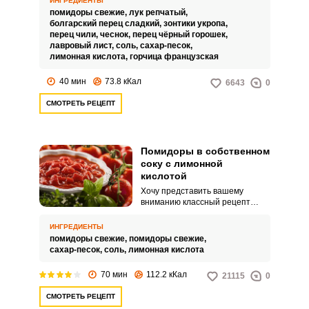
ИНГРЕДИЕНТЫ
закуску из сочных и ароматных
помидоры свежие,
лук репчатый,
помидоров по простому
болгарский перец сладкий,
зонтики укропа,
рецепту.
перец чили,
чеснок,
перец чёрный горошек,
лавровый лист,
соль,
сахар-песок,
лимонная кислота,
горчица французская
40 мин
73.8 кКал
6643
0
СМОТРЕТЬ РЕЦЕПТ
Помидоры в собственном
соку с лимонной
кислотой
Хочу представить вашему
вниманию классный рецепт
помидоров в собственном соку с
лимонной кислотой. Помидоры,
ИНГРЕДИЕНТЫ
приготовленные таким
помидоры свежие,
помидоры свежие,
способом можно подавать в
сахар-песок,
соль,
лимонная кислота
качестве закуски или
использовать для
70 мин
112.2 кКал
21115
0
приготовления различных блюд
и соусов, а маринад
СМОТРЕТЬ РЕЦЕПТ
употреблять в качестве напитка.