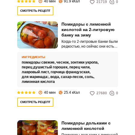
40 мин
91.9 кКал
21719
0
СМОТРЕТЬ РЕЦЕПТ
Помидоры с лимонной
кислотой на 2-литровую
банку на зиму
Когда-то 2-литровые банки были
редкостью, но сейчас они есть
на любой выбор и в них удобно
делать заготовки на зиму для
ИНГРЕДИЕНТЫ
небольшой семьи. В такую банку
помидоры свежие,
чеснок,
зонтики укропа,
можно уложить до 1 кг
перец душистый горошек,
перец чили,
помидоров по весу или около 13
лавровый лист,
горчица французская,
средних плодов.
для маринада:,
вода,
сахар-песок,
соль,
лимонная кислота
40 мин
25.4 кКал
27680
0
СМОТРЕТЬ РЕЦЕПТ
Помидоры дольками с
лимонной кислотой