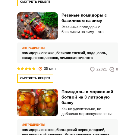
СМОТРЕТЬ РЕЦЕПТ
Резаные помидоры с
базиликом на зиму
Резанные помидоры с
базиликом на зиму – это
домашняя заготовка, которая
восхищает своим удивительным
ароматом, сочностью и ярким
ИНГРЕДИЕНТЫ
вкусом. Такие помидоры
помидоры свежие,
базилик свежий,
вода,
соль,
идеально дополнят горячие
сахар-песок,
чеснок,
лимонная кислота
гарниры, мясные и другие
угощения.
35 мин
22321
0
СМОТРЕТЬ РЕЦЕПТ
Помидоры с морковной
ботвой на 3 литровую
банку
Как ни удивительно, но
добавляя морковную зелень в
консервацию, помидоры
получаются практически как
ИНГРЕДИЕНТЫ
бочковые. И рассол этой закатки
помидоры свежие,
болгарский перец сладкий,
тоже выпьется без остатка, ведь
лук репчатый,
морковь,
ботва моркови,
гвоздика,