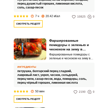
он так же получается
перец душистый горошек,
лимонная кислота,
необычайно вкусный.
соль,
сахар-песок
7 ч
20.42 кКал
10825
0
СМОТРЕТЬ РЕЦЕПТ
Фаршированные
помидоры с зеленью и
чесноком на зиму в
банках
Фаршированные помидоры с
зеленью и чесноком на зиму в
банках – это яркая и пикантная
закуска. Будь то обычный
ИНГРЕДИЕНТЫ
семейный ужин или
петрушка,
болгарский перец сладкий,
праздничное застолье,
лавровый лист,
укроп,
чеснок,
сельдерей,
фаршированные помидоры
перец чили,
сахар-песок,
вода,
помидоры,
соль,
великолепно будут дополнять
перец чёрный горошек,
лимонная кислота
горячие блюда.
50 мин
2190
0
СМОТРЕТЬ РЕЦЕПТ