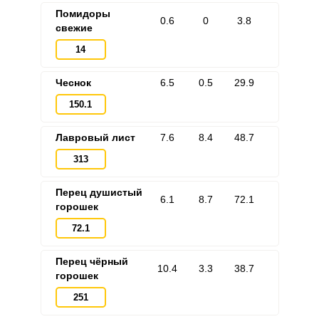
Помидоры
0.6
0
3.8
свежие
14
Чеснок
6.5
0.5
29.9
150.1
Лавровый лист
7.6
8.4
48.7
313
Перец душистый
6.1
8.7
72.1
горошек
72.1
Перец чёрный
10.4
3.3
38.7
горошек
251