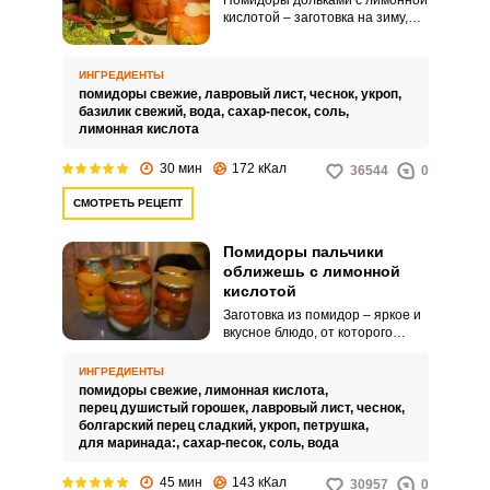
Помидоры дольками с лимонной
кислотой – заготовка на зиму,
которая съедается в первую
очередь. Закуска получается
настолько вкусной, что она
ИНГРЕДИЕНТЫ
отлично дополнит не только
помидоры свежие,
лавровый лист,
чеснок,
укроп,
семейный ужин, но и покорит
базилик свежий,
вода,
сахар-песок,
соль,
гостей.
лимонная кислота
30 мин
172 кКал
36544
0
СМОТРЕТЬ РЕЦЕПТ
Помидоры пальчики
оближешь с лимонной
кислотой
Заготовка из помидор – яркое и
вкусное блюдо, от которого
пальчики оближешь! Данный
рецепт описывает
ИНГРЕДИЕНТЫ
приготовление томатов на зиму
помидоры свежие,
лимонная кислота,
с добавлением лимонной
перец душистый горошек,
лавровый лист,
чеснок,
кислоты. Указанное количество
болгарский перец сладкий,
укроп,
петрушка,
ингредиентов рассчитано на
для маринада:,
сахар-песок,
соль,
вода
одну трехлитровую банку.
45 мин
143 кКал
30957
0