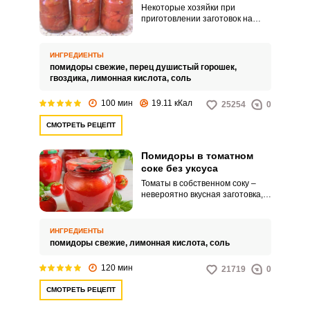
Некоторые хозяйки при
приготовлении заготовок на
зиму категорически не
используют столовый уксус.
Рекомендую воспользоваться
ИНГРЕДИЕНТЫ
обалденным рецептом и
помидоры свежие,
перец душистый горошек,
приготовить закуску из
гвоздика,
лимонная кислота,
соль
помидоров в собственном соку
дольками.
100 мин
19.11 кКал
25254
0
СМОТРЕТЬ РЕЦЕПТ
Помидоры в томатном
ВХОД НА САЙТ
РЕГИСТРАЦИЯ
соке без уксуса
Томаты в собственном соку –
невероятно вкусная заготовка,
Войдите
которая очень пригодится в
с помощью социальных сетей:
холодное время для
приготовления различных блюд.
ИНГРЕДИЕНТЫ
Кроме того, сами по себе
помидоры свежие,
лимонная кислота,
соль
помидоры в собственном соку
очень вкусные, прямо как с
120 мин
или
21719
0
грядки.
СМОТРЕТЬ РЕЦЕПТ