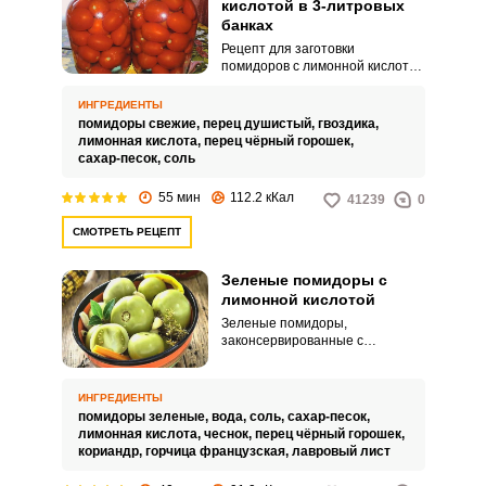
кислотой в 3-литровых
банках
Рецепт для заготовки
помидоров с лимонной кислотой
можно использовать как
дежурный, благодаря ему зимой
ИНГРЕДИЕНТЫ
на вашем столе будут вкусные
помидоры свежие,
перец душистый,
гвоздика,
маринованные овощи. К тому же
лимонная кислота,
перец чёрный горошек,
такие закатки делаются легко и
сахар-песок,
соль
без особых хлопот.
55 мин
112.2 кКал
41239
0
СМОТРЕТЬ РЕЦЕПТ
Зеленые помидоры с
лимонной кислотой
Зеленые помидоры,
законсервированные с
лимонной кислотой, а не с
привычным уксусом, немного
отличаются по вкусу. Кислинка у
ИНГРЕДИЕНТЫ
них более нежная, свежая,
помидоры зеленые,
вода,
соль,
сахар-песок,
деликатная.
лимонная кислота,
чеснок,
перец чёрный горошек,
кориандр,
горчица французская,
лавровый лист