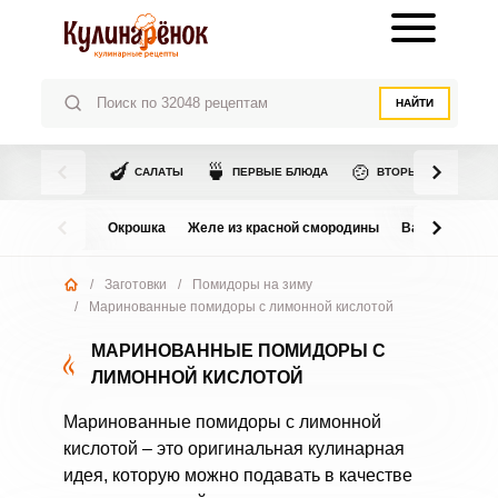
НАЙТИ
🍆
🍵
🍲
САЛАТЫ
ПЕРВЫЕ БЛЮДА
ВТОРЫЕ БЛЮДА
Окрошка
Желе из красной смородины
Варенье из в
/
Заготовки
/
Помидоры на зиму
/
Маринованные помидоры с лимонной кислотой
МАРИНОВАННЫЕ ПОМИДОРЫ С
ЛИМОННОЙ КИСЛОТОЙ
Маринованные помидоры с лимонной
кислотой – это оригинальная кулинарная
идея, которую можно подавать в качестве