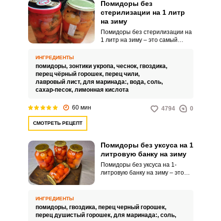
Помидоры без
стерилизации на 1 литр
на зиму
Помидоры без стерилизации на
1 литр на зиму – это самый
вкусный рецепт, который
повторит любая хозяйка,
ИНГРЕДИЕНТЫ
несмотря на опыт. Для
помидоры,
зонтики укропа,
чеснок,
гвоздика,
консервирования домашней
перец чёрный горошек,
перец чили,
заготовки понадобятся простые
лавровый лист,
для маринада:,
вода,
соль,
ингредиенты.
сахар-песок,
лимонная кислота
60 мин
4794
0
СМОТРЕТЬ РЕЦЕПТ
Помидоры без уксуса на 1
литровую банку на зиму
Помидоры без уксуса на 1-
литровую банку на зиму – это
нежное лакомство, которое
удивит вас своей сочностью и
ароматом. Это блюдо сохранит
ИНГРЕДИЕНТЫ
все полезные свойства
помидоры,
гвоздика,
перец черный горошек,
помидоров, чтобы вы могли
перец душистый горошек,
для маринада:,
соль,
наслаждаться вкусом лета в