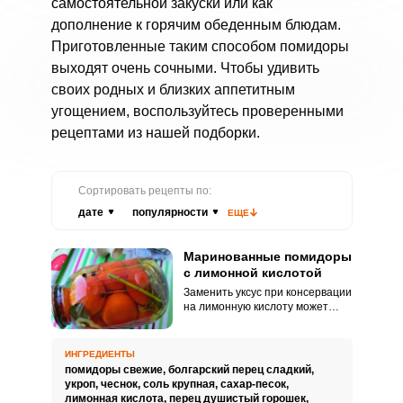
самостоятельной закуски или как
дополнение к горячим обеденным блюдам.
Приготовленные таким способом помидоры
выходят очень сочными. Чтобы удивить
своих родных и близких аппетитным
угощением, воспользуйтесь проверенными
рецептами из нашей подборки.
Сортировать рецепты по:
дате
популярности
ЕЩЕ
Маринованные помидоры
с лимонной кислотой
Заменить уксус при консервации
на лимонную кислоту может
быть отличным решением для
тех, кому употребление уксуса
нежелательно либо
ИНГРЕДИЕНТЫ
противопоказано. Стоит знать,
помидоры свежие,
болгарский перец сладкий,
что заготовки с применением
укроп,
чеснок,
соль крупная,
сахар-песок,
лимонки несколько отличаются
лимонная кислота,
перец душистый горошек,