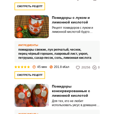
СМОТРЕТЬ РЕЦЕПТ
Помидоры с луком и
лимонной кислотой
Рецепт помидоров с луком и
лимонной кислотой будто
специально создан для тех, кто
давно искал рецепт простых и
быстрых в приготовлении
ИНГРЕДИЕНТЫ
консервированных помидоров,
помидоры свежие,
лук репчатый,
чеснок,
которые к тому же
перец чёрный горошек,
лавровый лист,
укроп,
замечательные и по своим
петрушка,
сахар-песок,
соль,
лимонная кислота
вкусовым характеристикам.
Закуска, приготовленная по
45 мин
201.8 кКал
20256
0
этому рецепту, понравится всей
вашей семье.
СМОТРЕТЬ РЕЦЕПТ
Помидоры
консервированные с
лимонной кислотой
Для тех, кто не любит
использовать уксус в домашней
консервации, подойдет рецепт с
лимонной кислотой. Попробуйте