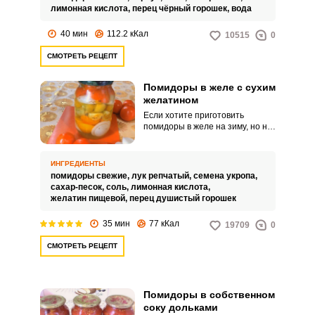
лимонная кислота,
перец чёрный горошек,
вода
40 мин
112.2 кКал
10515
0
СМОТРЕТЬ РЕЦЕПТ
Помидоры в желе с сухим
желатином
Если хотите приготовить
помидоры в желе на зиму, но не
хотите заморачиваться с
замачиванием желатина, то
этот рецепт для вас.
ИНГРЕДИЕНТЫ
Настоятельно вам рекомендую
помидоры свежие,
лук репчатый,
семена укропа,
приготовить помидоры в желе с
сахар-песок,
соль,
лимонная кислота,
сухим желатином.
желатин пищевой,
перец душистый горошек
35 мин
77 кКал
19709
0
СМОТРЕТЬ РЕЦЕПТ
Помидоры в собственном
соку дольками