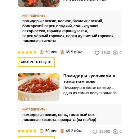
консервациях надоело, можно
попробовать отличную
альтернативу – томаты с
ИНГРЕДИЕНТЫ
базиликом. Эта любимая
помидоры свежие,
чеснок,
базилик свежий,
итальянцами травка способна
болгарский перец сладкий,
соль крупная,
не только придать душистый
сахар-песок,
горчица французская,
аромат помидорам, но и
перец чёрный горошек,
перец душистый горошек,
ощутимо повлиять на их вкус.
лимонная кислота
50 мин
65.5 кКал
7843
0
СМОТРЕТЬ РЕЦЕПТ
Помидоры кусочками в
томатном соке
Помидоры в банке на зиму –
одно из самых популярных блюд
у хозяюшек. И не зря, ведь это
невероятная вкусная закуска,
которая сделает аппетитнее
ИНГРЕДИЕНТЫ
любое блюдо! Попробуйте
помидоры свежие,
соль,
томатный сок,
рецепт нежнейших помидоров
лимонная кислота,
приправа (на выбор)
кусочками в томатном соку!
50 мин
49.2 кКал
33592
0