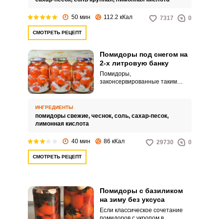
50 мин
112.2 кКал
7317
0
СМОТРЕТЬ РЕЦЕПТ
Помидоры под снегом на
2-х литровую банку
Помидоры,
законсервированные таким
образом, выглядят очень
эффектно. Натертый на терке
чеснок имитирует снег, который
ИНГРЕДИЕНТЫ
«падает» между помидорами,
помидоры свежие,
чеснок,
соль,
сахар-песок,
свободно перемещаясь по
лимонная кислота
маринаду.
40 мин
86 кКал
29730
0
СМОТРЕТЬ РЕЦЕПТ
Помидоры с базиликом
на зиму без уксуса
Если классическое сочетание
помидоров с укропом в