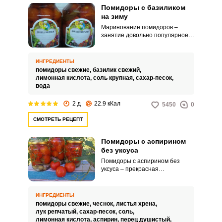
Помидоры с базиликом
на зиму
Маринование помидоров –
занятие довольно популярное и
простое. Аппетитную закуску на
Запомнить меня
зиму можно приготовить
буквально за час, без особых
ИНГРЕДИЕНТЫ
затрат и сложностей.
ВХОД
помидоры свежие,
базилик свежий,
лимонная кислота,
соль крупная,
сахар-песок,
вода
ЕЩЕ НЕ ЗАРЕГИСТРИРОВАННЫ?
2 д
22.9 кКал
5450
0
Забыли пароль?
СМОТРЕТЬ РЕЦЕПТ
Помидоры с аспирином
без уксуса
Помидоры с аспирином без
уксуса – прекрасная
альтернатива привычному
способу маринования для тех,
кто испытывает проблемы с
ИНГРЕДИЕНТЫ
пищеварением. По вкусу такие
помидоры свежие,
чеснок,
листья хрена,
помидоры ничем не уступают
лук репчатый,
сахар-песок,
соль,
плодам, замаринованным с
лимонная кислота,
аспирин,
перец душистый,