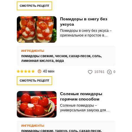
СМОТРЕТЬ РЕЦЕПТ
Помидоры в снегу без
уксуса
Помидоры в снегу без уксуса –
оригинальное и простое в
приготовлении блюдо, которое
приведет в восторг даже
начинающую хозяйку. Помидоры
ИНГРЕДИЕНТЫ
даже без уксуса получаются
помидоры свежие,
чеснок,
сахар-песок,
соль,
цельными и крепкими, но при
лимонная кислота,
вода
этом такими сочными, вкусными
и ароматными, что от них
40 мин
10761
0
просто невозможно оторваться.
СМОТРЕТЬ РЕЦЕПТ
Соленые помидоры
горячим способом
Соленые помидоры –
универсальная закуска для
вашего стола. Домашняя
заготовка подходит как для
семейных обедов, так и
ИНГРЕДИЕНТЫ
праздничных столов.
помидоры свежие,
тархун,
соль,
сахар-песок,