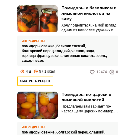
Помидоры с базиликом и
лимонной кислотой на
зиму
Хочу поделиться, на мой взгляд,
одним из наиболее удачных и
интересных рецептов заготовки
помидоров с базиликом и
ИНГРЕДИЕНТЫ
лимонной кислотой на зиму.
помидоры свежие,
базилик свежий,
Закуска из помидоров
болгарский перец сладкий,
чеснок,
вода,
получается со
горчица французская,
лимонная кислота,
соль,
сбалансированным вкусом.
сахар-песок
4 д
97.1 кКал
12474
0
СМОТРЕТЬ РЕЦЕПТ
Помидоры по-царски с
лимонной кислотой
Предлагаем вам вариант по-
настоящему царских помидор.
Обилие цвета и большой гаммы
вкусов мы вам обеспечим, ведь
для заготовки используются
ИНГРЕДИЕНТЫ
помидоры двух цветов: желтого
помидоры свежие,
болгарский перец сладкий,