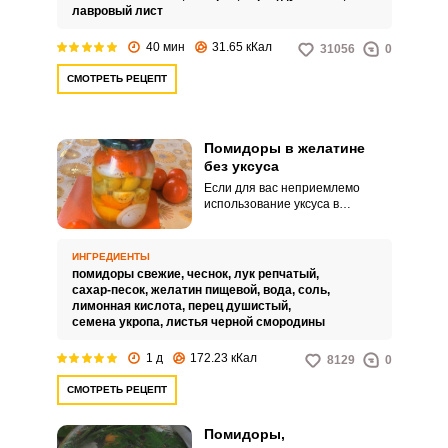
использованием уксуса.
лавровый лист
40 мин
31.65 кКал
31056
0
СМОТРЕТЬ РЕЦЕПТ
Помидоры в желатине
без уксуса
Если для вас неприемлемо
использование уксуса в
домашней консервации, можно
поставить вкусные помидоры в
желатине с использованием
ИНГРЕДИЕНТЫ
лимонной кислоты в качестве
помидоры свежие,
чеснок,
лук репчатый,
консерванта. Заготовки хорошо
сахар-песок,
желатин пищевой,
вода,
соль,
сохранятся и при этом не будут
лимонная кислота,
перец душистый,
излишне кислыми.
семена укропа,
листья черной смородины
1 д
172.23 кКал
8129
0
СМОТРЕТЬ РЕЦЕПТ
Помидоры,