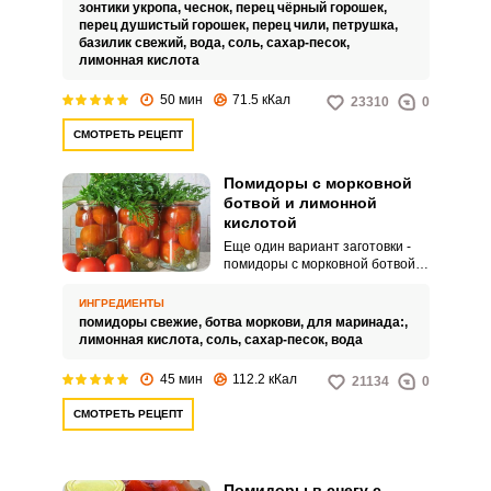
и красного, болгарский перец,
зонтики укропа,
чеснок,
перец чёрный горошек,
свежая зелень и большое
перец душистый горошек,
перец чили,
петрушка,
количество специй.
базилик свежий,
вода,
соль,
сахар-песок,
лимонная кислота
50 мин
71.5 кКал
23310
0
СМОТРЕТЬ РЕЦЕПТ
Помидоры с морковной
ботвой и лимонной
кислотой
Еще один вариант заготовки -
помидоры с морковной ботвой и
лимонной кислотой. Морковная
ботва придает помидорам
ИНГРЕДИЕНТЫ
приятный терпкий аромат
помидоры свежие,
ботва моркови,
для маринада:,
зелени, а лимонная кислота
лимонная кислота,
соль,
сахар-песок,
вода
послужит натуральным
консервантом, который
45 мин
112.2 кКал
21134
0
идеально заменит уксус, запах и
вкус которого не всем
СМОТРЕТЬ РЕЦЕПТ
приходится по душе.
Помидоры в снегу с