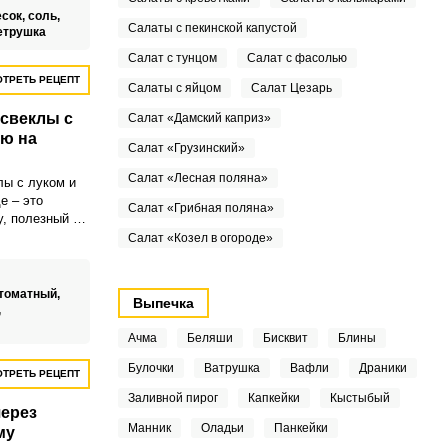
есок,
соль,
Салаты с пекинской капустой
етрушка
Салат с тунцом
Салат с фасолью
ТРЕТЬ РЕЦЕПТ
Салаты с яйцом
Салат Цезарь
 свеклы с
Салат «Дамский каприз»
ю на
Салат «Грузинский»
Салат «Лесная поляна»
лы с луком и
е – это
Салат «Грибная поляна»
у, полезный и
который
Салат «Козел в огороде»
образит
ю икру можно
ли
 томатный,
Выпечка
готовления
,
закусок.
Ачма
Беляши
Бисквит
Блины
Булочки
Ватрушка
Вафли
Драники
ТРЕТЬ РЕЦЕПТ
Заливной пирог
Капкейки
Кыстыбый
через
Манник
Оладьи
Панкейки
му