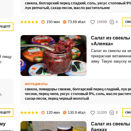
зовании
свекла,
болгарский перец сладкий,
соль,
уксус столовый 9
лук репчатый,
сахар-песок,
масло растительное
150 мин
73.69 кКал
10698
0
СМО
РЕЦЕПТ
Запомнить меня
Салат из свеклы
ВХОД
«Аленка»
Салат из свеклы на з
ЕЩЕ НЕ ЗАРЕГИСТРИРОВАННЫ?
прекрасная витаминна
В пищу
зиму. Такую закуску и
ю
Забыли пароль?
самостоятельное блюд
качестве борщевой за
ИНГРЕДИЕНТЫ
свекла,
помидоры свежие,
болгарский перец сладкий,
лук р
е,
чеснок,
перец чили,
уксус столовый 9%,
соль,
масло растит
сахар-песок,
перец черный молотый
120 мин
130.9 кКал
31205
0
РЕЦЕПТ
СМО
иму
Салат из свеклы 
банках
 свеклы