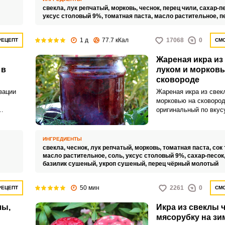
свекла,
лук репчатый,
морковь,
чеснок,
перец чили,
сахар-п
уксус столовый 9%,
томатная паста,
масло растительное,
п
1 д
77.7 кКал
17068
0
РЕЦЕПТ
СМО
Жареная икра из
 в
луком и морковь
сковороде
зации
Жареная икра из свек
морковью на сковород
оригинальный по вкус
ой
аппетитный продукт, 
гарантированно разно
ля
домашний стол. Ярку
ИНГРЕДИЕНТЫ
намазывать на хлеб и
свекла,
чеснок,
лук репчатый,
морковь,
томатная паста,
сок
людам.
использовать для при
масло растительное,
соль,
уксус столовый 9%,
сахар-песок
базилик сушеный,
укроп сушеный,
перец чёрный молотый
интересных холодных 
50 мин
2261
0
РЕЦЕПТ
СМО
лы,
Икра из свеклы 
мясорубку на зи