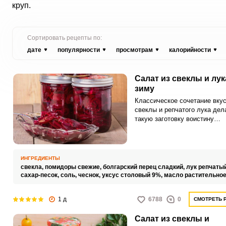
круп.
Сортировать рецепты по:
дате
популярности
просмотрам
калорийности
Салат из свеклы и лук
зиму
Классическое сочетание вку
свеклы и репчатого лука дел
такую заготовку воистину
универсальной в приготовле
разнообразных блюд домашн
кухни. Массу можно использо
как готовый холодный салат,
ИНГРЕДИЕНТЫ
добавлять в супы, винегреты
свекла,
помидоры свежие,
болгарский перец сладкий,
лук репчаты
овощные гарниры.
сахар-песок,
соль,
чеснок,
уксус столовый 9%,
масло растительно
1 д
6788
0
СМОТРЕТЬ 
Салат из свеклы и