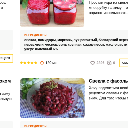
орош
Простая икра из свек
то
мясорубку на зиму – 
вариант использовать
ного
свеклы для заготовок
позволят пользоватьс
летнего дачного сезон
сам сезон, но и кругл
ИНГРЕДИЕНТЫ
очень полезна для ор
свекла,
помидоры,
морковь,
лук репчатый,
болгарский пере
содержит кучу витами
перец чили,
чеснок,
соль крупная,
сахар-песок,
масло расти
минералов, которые с
уксус яблочный 6%
работе сердца, кишеч
РЕЦЕПТ
помогают организму у
120 мин
2896
0
СМО
иммунитет, что особе
ВХОД НА САЙТ
РЕГИСТРАЦИЯ
зимний период времен
ноком
Свекла с фасоль
Войдите
Хочу поделиться нео
с помощью социальных сетей:
рецептом свеклы с ф
а зиму
зиму. Для того чтобы 
альную
данную закуску, необ
заранее отварить све
куски
или
вления
а.
я
ИНГРЕДИЕНТЫ