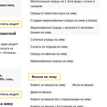
Малосольные огурцы на 1 литр воды с солью и
ы и моркови, а
ерец чили,
сахаром
Огурцы в томатном соусе на зиму
Сладкие маринованные огурцы на зиму в банках
ТРЕТЬ РЕЦЕПТ
Маринованные огурцы с уксусом в 3 литровых
банках на зиму
томатной
Соленые огурцы на зиму
 один рецепт
Салаты из огурцов на зиму
салата из
т «Аленка» с
Огурцы по-фински на зиму
чается
и вкусу.
Маринованные огурцы на зиму
льзовать для
или в качестве
ски.
а,
Вишня на зиму
 9%,
соль,
Компот из вишни на зиму
Желе из вишни
Джем из вишни
ТРЕТЬ РЕЦЕПТ
Компот из вишни без стерилизации на зиму
на зиму
Компот из вишни с косточками на зиму