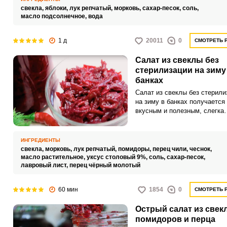
свекла,
яблоки,
лук репчатый,
морковь,
сахар-песок,
соль,
масло подсолнечное,
вода
1 д
20011
0
СМОТРЕТЬ 
Салат из свеклы без
стерилизации на зиму
банках
Салат из свеклы без стерили
на зиму в банках получается
вкусным и полезным, слегка
сладковатым и с тонкой кисл
ноткой. Этот салат можно
использовать как заправку д
ИНГРЕДИЕНТЫ
борща, подавать к кашам,
свекла,
морковь,
лук репчатый,
помидоры,
перец чили,
чеснок,
картофелю, мясу и другим б
масло растительное,
уксус столовый 9%,
соль,
сахар-песок,
лавровый лист,
перец чёрный молотый
60 мин
1854
0
СМОТРЕТЬ 
Острый салат из свек
помидоров и перца