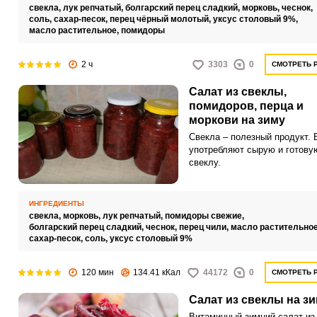
довольно просто при исполь
свекла,
лук репчатый,
болгарский перец сладкий,
морковь,
чеснок,
доступных ингредиентов.
соль,
сахар-песок,
перец чёрный молотый,
уксус столовый 9%,
масло растительное,
помидоры
2 ч
3303
0
СМОТРЕТЬ 
Салат из свеклы,
помидоров, перца и
моркови на зиму
Свекла – полезный продукт. 
употребляют сырую и готову
свеклу.
ИНГРЕДИЕНТЫ
свекла,
морковь,
лук репчатый,
помидоры свежие,
болгарский перец сладкий,
чеснок,
перец чили,
масло растительно
сахар-песок,
соль,
уксус столовый 9%
120 мин
134.41 кКал
44172
0
СМОТРЕТЬ 
Салат из свеклы на з
Витаминный зимний салат из