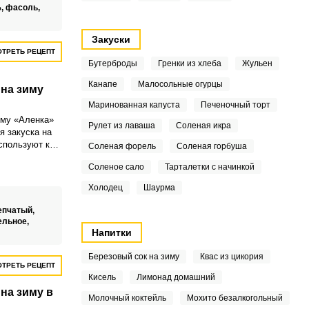
%,
фасоль,
Закуски
ТРЕТЬ РЕЦЕПТ
Бутерброды
Гренки из хлеба
Жульен
Канапе
Малосольные огурцы
 на зиму
Маринованная капуста
Печеночный торт
иму «Аленка»
Рулет из лаваша
Соленая икра
я закуска на
спользуют как
Соленая форель
Соленая горбуша
о, так и в
Соленое сало
Тарталетки с начинкой
правки.
Холодец
Шаурма
епчатый,
ельное,
Напитки
Березовый сок на зиму
Квас из цикория
ТРЕТЬ РЕЦЕПТ
Кисель
Лимонад домашний
на зиму в
Молочный коктейль
Мохито безалкогольный