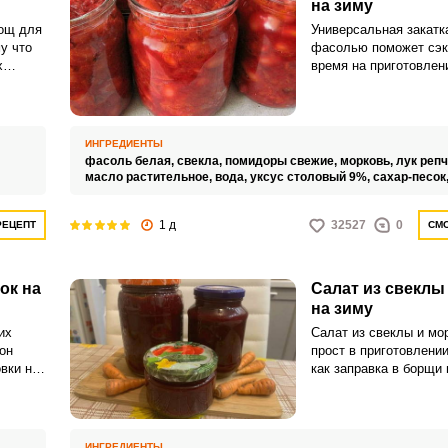
на зиму
ощ для
Универсальная закатк
у что
фасолью поможет сэк
х
время на приготовлен
 В
зимой, если домочад
 у вас
вернулись домой, а в
аты,
пусто. Для этого нужн
ть
приготовить салат из 
ИНГРЕДИЕНТЫ
фасоли и свеклы, пра
фасоль белая,
свекла,
помидоры свежие,
морковь,
лук реп
закатать и охладить, 
масло растительное,
вода,
уксус столовый 9%,
сахар-песок
сохранились на всю з
1 д
32527
0
РЕЦЕПТ
СМО
ок на
Салат из свеклы
на зиму
их
Салат из свеклы и мо
он
прост в приготовлени
вки на
как заправка в борщи
года.
ИНГРЕДИЕНТЫ