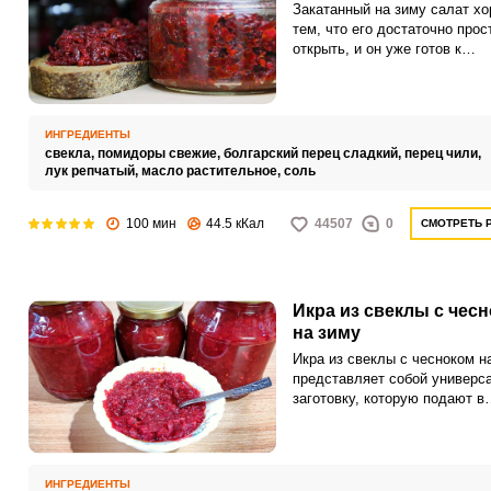
Закатанный на зиму салат х
тем, что его достаточно прос
открыть, и он уже готов к
употреблению. Существует м
рецептов закаток на зиму.
ИНГРЕДИЕНТЫ
свекла,
помидоры свежие,
болгарский перец сладкий,
перец чили,
лук репчатый,
масло растительное,
соль
100 мин
44.5 кКал
44507
0
СМОТРЕТЬ 
Икра из свеклы с чес
на зиму
Икра из свеклы с чесноком н
представляет собой универс
заготовку, которую подают в
качестве самостоятельной за
или используют для пригото
ароматного наваристого борщ
Зимняя консервация готовитс
ИНГРЕДИЕНТЫ