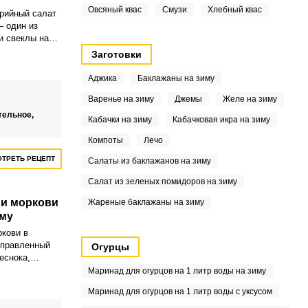
Овсяный квас
Смузи
Хлебный квас
рийный салат
– один из
и свеклы на
сочный, с
Заготовки
ом
 он внесет
Аджика
Баклажаны на зиму
й рацион.
Варенье на зиму
Джемы
Желе на зиму
тельное,
Кабачки на зиму
Кабачковая икра на зиму
Компоты
Лечо
ТРЕТЬ РЕЦЕПТ
Салаты из баклажанов на зиму
Салат из зеленых помидоров на зиму
 и моркови
Жареные баклажаны на зиму
иму
ркови в
иправленный
Огурцы
еснока,
щенным
Маринад для огурцов на 1 литр воды на зиму
атуральным
Маринад для огурцов на 1 литр воды с уксусом
ая
ь на зиму