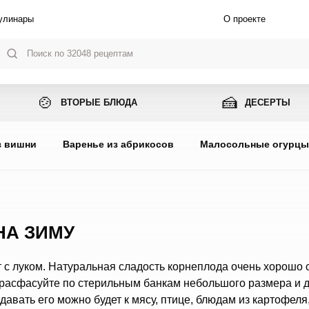
улинары
О проекте
🍲
🍰
ВТОРЫЕ БЛЮДА
ДЕСЕРТЫ
з вишни
Варенье из абрикосов
Малосольные огурц
НА ЗИМУ
 с луком. Натуральная сладость корнеплода очень хорошо с
е расфасуйте по стерильным банкам небольшого размера и 
давать его можно будет к мясу, птице, блюдам из картофеля