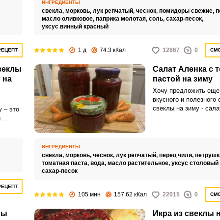
ИНГРЕДИЕНТЫ
урожай красной свекл
свекла,
морковь,
лук репчатый,
чеснок,
помидоры свежие,
п
также помидоров.
масло оливковое,
паприка молотая,
соль,
сахар-песок,
уксус винный красный
1 д
74.3 кКал
12867
0
РЕЦЕПТ
СМО
свеклы
Салат Аленка с 
 на
пастой на зиму
Хочу предложить еще
вкусного и полезного 
свеклы на зиму - сала
 – это
томатной пастой полу
и
насыщенным по цвету 
шего
Заготовку можно испо
месте с
приготовления борща 
ми
ИНГРЕДИЕНТЫ
самостоятельной заку
свекла,
морковь,
чеснок,
лук репчатый,
перец чили,
петрушк
томатная паста,
вода,
масло растительное,
уксус столовый
сахар-песок
РЕЦЕПТ
105 мин
157.62 кКал
22015
0
СМО
лы
Икра из свеклы 