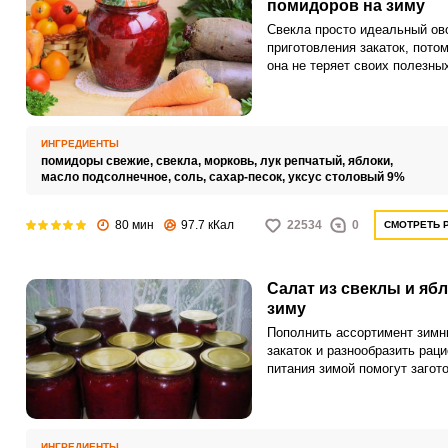
помидоров на зиму
Свекла просто идеальный ов
приготовления закаток, потом
она не теряет своих полезны
свойств при термообработке.
компании с другими овощами
получатся очень вкусные сал
которыми можно разнообрази
ИНГРЕДИЕНТЫ
зимнее меню.
помидоры свежие,
свекла,
морковь,
лук репчатый,
яблоки,
масло подсолнечное,
соль,
сахар-песок,
уксус столовый 9%
80 мин
97.7 кКал
22534
0
СМОТРЕТЬ 
Салат из свеклы и ябл
зиму
Пополнить ассортимент зимн
закаток и разнообразить раци
питания зимой помогут загото
основе свеклы. Советуем
приготовить на зиму салат из
свеклы, яблок и моркови.
ИНГРЕДИЕНТЫ