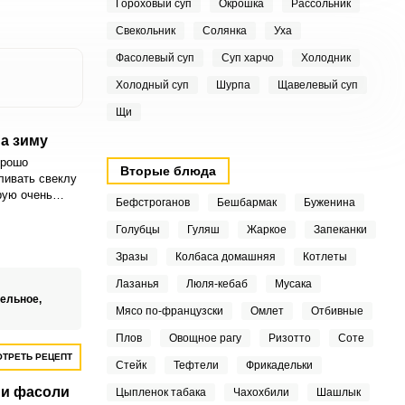
Гороховый суп
Окрошка
Рассольник
Свекольник
Солянка
Уха
Фасолевый суп
Суп харчо
Холодник
Холодный суп
Шурпа
Щавелевый суп
Щи
на зиму
орошо
Вторые блюда
ливать свеклу
рую очень
Бефстроганов
Бешбармак
Буженина
для
овления,
Голубцы
Гуляш
Жаркое
Запеканки
ща или других
Зразы
Колбаса домашняя
Котлеты
клу с луком
вать в
Лазанья
Люля-кебаб
Мусака
ьного гарнира
тельное,
м блюдам.
Мясо по-французски
Омлет
Отбивные
Плов
Овощное рагу
Ризотто
Соте
ТРЕТЬ РЕЦЕПТ
Стейк
Тефтели
Фрикадельки
 и фасоли
Цыпленок табака
Чахохбили
Шашлык