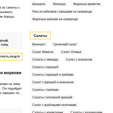
Шницель
Яичница
Жареные креветки
а из свеклы с
Рагу из кабачков с овощами на сковороде
ономить
ии борща
Жареные кабачки на сковороде
цы неожиданно
 холодильнике
о с лета
отваренной
Салаты
вильно
чатый,
чтобы банки
Винегрет
Греческий салат
,
соль
иму.
Салат Мимоза
Салат Оливье
ТРЕТЬ РЕЦЕПТ
Салаты с авокадо
Салат с ананасом
Салаты с курицей
 и моркови
Салаты с курицей и грибами
Салат с курицей и ананасом
ркови на зиму
и. Он подойдет
Салаты с грибами
 в зимнюю пору
Салаты с копченой курицей
Салат с крабовыми палочками
Салаты с креветками
Салаты с кальмарами