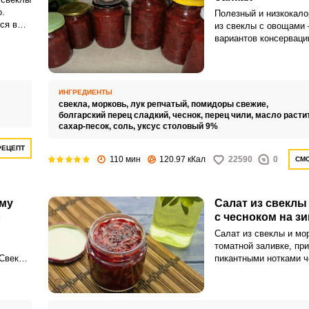
.
Полезный и низкокало
ся в
из свеклы с овощами 
вариантов консерваци
ногим
зиму. Питательный и 
небольшим количеств
растительного масла,
разнообразие в зимни
ИНГРЕДИЕНТЫ
свекла,
морковь,
лук репчатый,
помидоры свежие,
болгарский перец сладкий,
чеснок,
перец чили,
масло расти
сахар-песок,
соль,
уксус столовый 9%
РЕЦЕПТ
110 мин
120.97 кКал
22590
0
СМО
иму
Салат из свеклы
»
с чесноком на з
Салат из свеклы и мо
томатной заливке, пр
Свекла
пикантными нотками ч
торый
приятно удивит насы
красивым цветом и н
ароматом. Это отличн
возможность сохранит