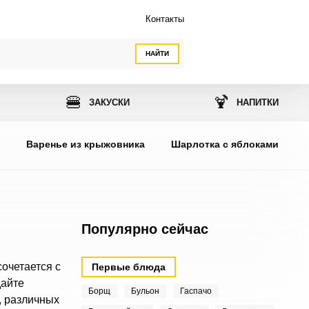
Контакты
НАЙТИ
🍔
🍹
ЗАКУСКИ
НАПИТКИ
ы
Варенье из крыжовника
Шарлотка с яблоками
Популярно сейчас
очетается с
Первые блюда
дайте
Борщ
Бульон
Гаспачо
, различных