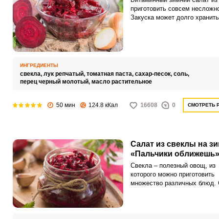
приготовить совсем несложно
Закуска может долго хранить
холодильнике и послужит
универсальной закуской ко м
основным блюдам.
ИНГРЕДИЕНТЫ
свекла,
лук репчатый,
томатная паста,
сахар-песок,
соль,
перец черный молотый,
масло растительное
50 мин
124.8 кКал
16608
0
СМОТРЕТЬ 
Салат из свеклы на з
«Пальчики оближешь
Свекла – полезный овощ, из
которого можно приготовить
множество различных блюд. 
– недорогостоящий овощ, ко
растет на грядках у каждого
огородника.