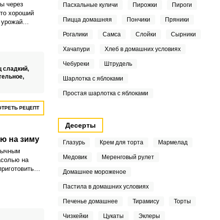
лы через
Пасхальные куличи
Пирожки
Пироги
это хороший
Пицца домашняя
Пончики
Пряники
 урожай
, которые
Рогалики
Самса
Слойки
Сырники
я дарами
а не только в
Хачапури
Хлеб в домашних условиях
ый год. Свекла
Чебуреки
Штрудель
ганизма и
ц сладкий,
нов и
тельное,
Шарлотка с яблоками
пособствуют
ника и
Простая шарлотка с яблоками
креплять
ТРЕТЬ РЕЦЕПТ
нно важно в
и.
Десерты
ю на зиму
Глазурь
Крем для торта
Мармелад
бычным
Медовик
Меренговый рулет
асолью на
приготовить
Домашнее мороженое
ходимо
клу и фасоль.
Пастила в домашних условиях
Печенье домашнее
Тирамису
Торты
Чизкейки
Цукаты
Эклеры