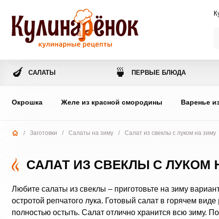
К
🍆
🍵
САЛАТЫ
ПЕРВЫЕ БЛЮДА
Окрошка
Желе из красной смородины
Варенье и
/
Заготовки
/
Салаты на зиму
/
Салат из свеклы с луком на зиму
САЛАТ ИЗ СВЕКЛЫ С ЛУКОМ 
Любите салаты из свеклы – приготовьте на зиму вариант
остротой репчатого лука. Готовый салат в горячем вид
полностью остыть. Салат отлично хранится всю зиму. По