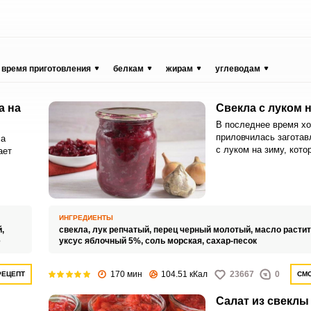
время приготовления
белкам
жирам
углеводам
а на
Свекла с луком 
В последнее время х
приловчилась заготав
са
с луком на зиму, кото
ает
удобно использовать 
последующего пригот
нии
например того же бор
ей
интересных блюд. Све
вать,
также можно использо
ИНГРЕДИЕНТЫ
качестве самостоятел
,
й,
свекла,
лук репчатый,
перец черный молотый,
масло расти
или закуски к горячи
е
уксус яблочный 5%,
соль морская,
сахар-песок
170 мин
104.51 кКал
23667
0
РЕЦЕПТ
СМО
Салат из свеклы