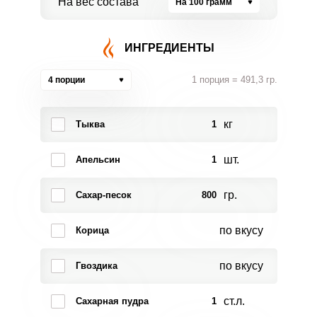
На вес состава
На 100 грамм
ИНГРЕДИЕНТЫ
1 порция = 491,3 гр.
4 порции
кг
Тыква
1
шт.
Апельсин
1
гр.
Сахар-песок
800
по вкусу
Корица
по вкусу
Гвоздика
ст.л.
Сахарная пудра
1