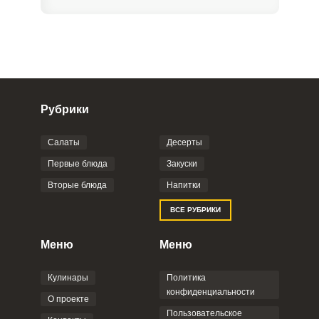
Рубрики
Салаты
Десерты
Фото до 4 шт, до 5 mb
ПРИКРЕПИТЬ
Первые блюда
Закуски
Вторые блюда
Напитки
Отправляя эту форму, вы соглашаетесь с
ВСЕ РУБРИКИ
Правилами сайта
,
Политикой
конфиденциальности
,
Политикой обработки
персональных данных
и
Пользовательским
Меню
Меню
соглашением
.
Кулинары
Политика
конфиденциальности
О проекте
Пользовательское