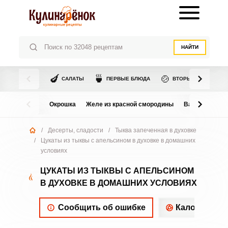
НАЙТИ
🍆
🍵
🍲
САЛАТЫ
ПЕРВЫЕ БЛЮДА
ВТОРЫЕ БЛЮДА
Окрошка
Желе из красной смородины
Варенье из в
/
Десерты, сладости
/
Тыква запеченная в духовке
/
Цукаты из тыквы с апельсином в духовке в домашних
условиях
ЦУКАТЫ ИЗ ТЫКВЫ С АПЕЛЬСИНОМ
В ДУХОВКЕ В ДОМАШНИХ УСЛОВИЯХ
Сообщить об ошибке
Калорийнос