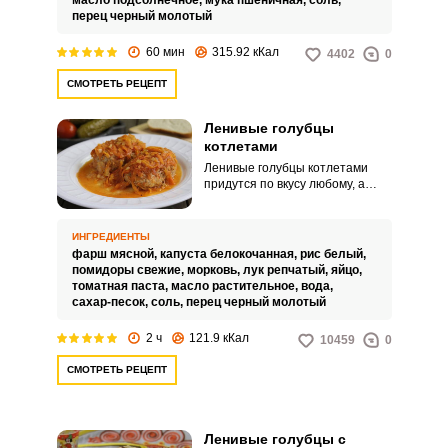
масло подсолнечное,
мука пшеничная,
соль,
получается очень сочным и
перец черный молотый
вкусным.
60 мин
315.92 кКал
4402
0
СМОТРЕТЬ РЕЦЕПТ
Ленивые голубцы
котлетами
Ленивые голубцы котлетами
придутся по вкусу любому, а
благодаря тому, что в них нет
капусты, то и времени займут
гораздо меньше, по сравнению с
ИНГРЕДИЕНТЫ
классическим вариантом. В
фарш мясной,
капуста белокочанная,
рис белый,
качестве основных
помидоры свежие,
морковь,
лук репчатый,
яйцо,
ингредиентов в голубцах как в
томатная паста,
масло растительное,
вода,
ленивых, так и классических
сахар-песок,
соль,
перец черный молотый
используются мясной фарш, рис
и капуста.
2 ч
121.9 кКал
10459
0
СМОТРЕТЬ РЕЦЕПТ
Ленивые голубцы с