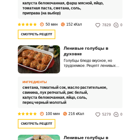
капуста белокочанная,
фарш мясной,
яйцо,
томатная паста,
сметана,
соль,
приправа (на выбор)
50 мин
152 кКал
7829
0
Запомнить меня
СМОТРЕТЬ РЕЦЕПТ
ВХОД
Ленивые голубцы в
духовке
ЕЩЕ НЕ ЗАРЕГИСТРИРОВАННЫ?
Голубцы блюдо вкусное, но
трудоемкое. Рецепт ленивых
Забыли пароль?
голубцов позволит вам
сэкономить время
приготовления, но получится не
ИНГРЕДИЕНТЫ
менее вкусно.
сметана,
томатный сок,
масло растительное,
свинина,
лук репчатый,
рис белый,
капуста белокочанная,
яйцо,
соль,
перец черный молотый
100 мин
216 кКал
5279
0
СМОТРЕТЬ РЕЦЕПТ
Ленивые голубцы в