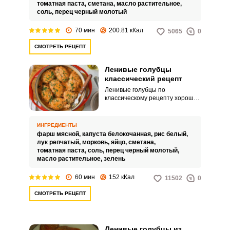
или наоборот легкой и
томатная паста,
сметана,
масло растительное,
диетической.
соль,
перец черный молотый
70 мин
200.81 кКал
5065
0
СМОТРЕТЬ РЕЦЕПТ
Ленивые голубцы
классический рецепт
Ленивые голубцы по
классическому рецепту хороши
своим простым приготовлением.
Вкусное блюдо послужит
большим сытным обедом для
ИНГРЕДИЕНТЫ
всей семьи.
фарш мясной,
капуста белокочанная,
рис белый,
лук репчатый,
морковь,
яйцо,
сметана,
томатная паста,
соль,
перец черный молотый,
масло растительное,
зелень
60 мин
152 кКал
11502
0
СМОТРЕТЬ РЕЦЕПТ
Ленивые голубцы из