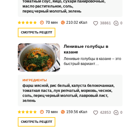
томатный соус,
яйцо,
сухари панировочные,
масло растительное,
соль,
перец черный молотый,
зелень
70 мин
210.02 кКал
38861
0
СМОТРЕТЬ РЕЦЕПТ
Ленивые голубцы в
казане
Ленивые голубцы в казане – это
быстрый вариант
приготовления классических
голубцов в капусте. По вкусу они
ни чуть не уступают
ИНГРЕДИЕНТЫ
классическим, такой же состав:
фарш мясной,
рис белый,
капуста белокочанная,
фарш, капуста, морковь, рис и
томатная паста,
лук репчатый,
морковь,
чеснок,
специи, а количество
соль,
перец черный молотый,
лавровый лист,
затраченного времени гораздо
зелень
меньше.
70 мин
159.56 кКал
42853
0
СМОТРЕТЬ РЕЦЕПТ