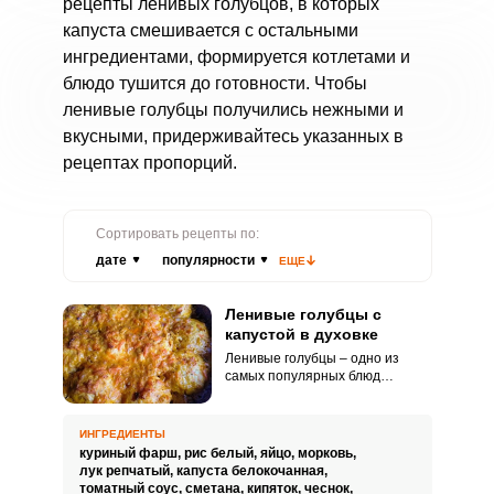
рецепты ленивых голубцов, в которых
капуста смешивается с остальными
ингредиентами, формируется котлетами и
блюдо тушится до готовности. Чтобы
ленивые голубцы получились нежными и
вкусными, придерживайтесь указанных в
рецептах пропорций.
Сортировать рецепты по:
дате
популярности
ЕЩЕ
Ленивые голубцы с
капустой в духовке
Ленивые голубцы – одно из
самых популярных блюд
славянской кухни. Их легко
готовить и можно накормить
большую семью.
ИНГРЕДИЕНТЫ
куриный фарш,
рис белый,
яйцо,
морковь,
лук репчатый,
капуста белокочанная,
томатный соус,
сметана,
кипяток,
чеснок,