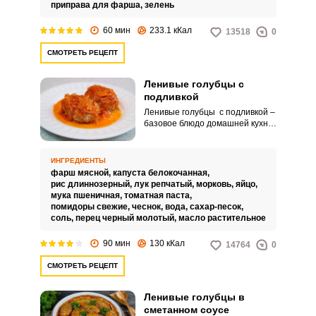
сформировать голубцы.
приправа для фарша,
зелень
60 мин
233.1 кКал
13518
0
СМОТРЕТЬ РЕЦЕПТ
Ленивые голубцы с
подливкой
Ленивые голубцы с подливкой –
базовое блюдо домашней кухни.
Готовятся они крайне просто и
быстро.
ИНГРЕДИЕНТЫ
фарш мясной,
капуста белокочанная,
рис длиннозерный,
лук репчатый,
морковь,
яйцо,
мука пшеничная,
томатная паста,
помидоры свежие,
чеснок,
вода,
сахар-песок,
соль,
перец черный молотый,
масло растительное
90 мин
130 кКал
14764
0
СМОТРЕТЬ РЕЦЕПТ
Ленивые голубцы в
сметанном соусе