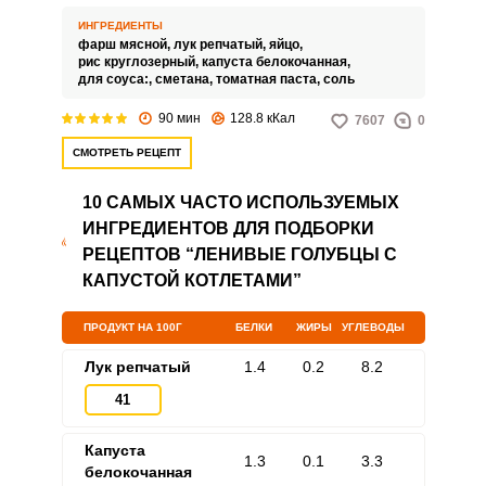
от двух лет. Для детского блюда
берется фарш из телятины,
ИНГРЕДИЕНТЫ
индейки, курицы или говядины.
фарш мясной,
лук репчатый,
яйцо,
рис круглозерный,
капуста белокочанная,
для соуса:,
сметана,
томатная паста,
соль
90 мин
128.8 кКал
7607
0
СМОТРЕТЬ РЕЦЕПТ
10 САМЫХ ЧАСТО ИСПОЛЬЗУЕМЫХ
ИНГРЕДИЕНТОВ ДЛЯ ПОДБОРКИ
РЕЦЕПТОВ “ЛЕНИВЫЕ ГОЛУБЦЫ С
КАПУСТОЙ КОТЛЕТАМИ”
ПРОДУКТ НА 100Г
БЕЛКИ
ЖИРЫ
УГЛЕВОДЫ
Лук репчатый
1.4
0.2
8.2
41
Капуста
1.3
0.1
3.3
белокочанная