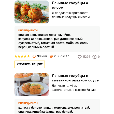
Ленивые голубцы с
мясом
Я предлагаю приготовить
ленивые голубцы с мясом,
несмотря на то, что они
ленивые, приложить усилия
тоже придется. Блюдо
ИНГРЕДИЕНТЫ
получается очень вкусным и
свиная шея,
свиная лопатка,
яйцо,
сытным.
капуста белокочанная,
рис длиннозерный,
лук репчатый,
томатная паста,
майонез,
соль,
перец черный молотый
90 мин
232.7 кКал
5298
0
СМОТРЕТЬ РЕЦЕПТ
Ленивые голубцы в
сметанно-томатном соусе
Ленивые голубцы –
замечательное сытное блюдо, с
ингредиентами которого можно
экспериментировать. Можно
использовать как капусту
ИНГРЕДИЕНТЫ
различных видов, так и начинку
капуста белокочанная,
морковь,
лук репчатый,
сделать более сочной и жирной,
свинина,
индейка фарш,
рис белый,