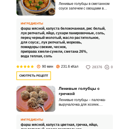
Ленивые голубцы в сметанном
соусе запечем с овощами в
духовке. Это нежное и сочное
блюдо проще в приготовлении,
чем традиционное, не нужно
ИНГРЕДИЕНТЫ
возиться с капустными
фарш мясной,
капуста белокочанная,
рис белый,
листьями, чтобы завернуть
лук репчатый,
яйцо,
сухари панировочные,
соль,
каждый голубец.
перец черный молотый,
масло растительное,
для соуса:,
лук репчатый,
морковь,
помидоры свежие,
чеснок,
приправа хмели-сунели,
сметана 26%,
вода теплая,
соль
90 мин
231.6 кКал
28376
0
СМОТРЕТЬ РЕЦЕПТ
Ленивые голубцы с
гречкой
Ленивые голубцы – палочка-
выручалочка для хозяек.
Смешать фарш с
подготовленной капустой – это
быстро и просто.
ИНГРЕДИЕНТЫ
фарш мясной,
капуста цветная,
гречка,
яйцо,