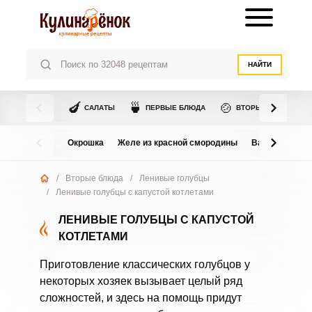
НАЙТИ
🍆
🍵
🍲
САЛАТЫ
ПЕРВЫЕ БЛЮДА
ВТОРЫЕ БЛЮДА
Окрошка
Желе из красной смородины
Варенье из в
/
Вторые блюда
/
Ленивые голубцы
/
Ленивые голубцы с капустой котлетами
ЛЕНИВЫЕ ГОЛУБЦЫ С КАПУСТОЙ
КОТЛЕТАМИ
Приготовление классических голубцов у
некоторых хозяек вызывает целый ряд
сложностей, и здесь на помощь придут