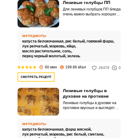
Ленивые голубцы ПП
Для ленивых голубцов ПП блюда
очень важно выбрать хорошего
качества фарш. Лучше всего,
если фарш приготовлен в
домашних условиях.
ИНГРЕДИЕНТЫ
капуста белокочанная,
рис белый,
говяжий фарш,
лук репчатый,
морковь,
яйцо,
масло растительное,
соль,
перец черный молотый,
зелень
60 мин
199.86 кКал
26479
0
СМОТРЕТЬ РЕЦЕПТ
Ленивые голубцы в
духовке на противне
Ленивые голубцы в духовке на
противне вкусные и выглядят
очень аппетитно! Принято
считать, что ленивые голубцы –
это упрощенный вариант
ИНГРЕДИЕНТЫ
голубцов традиционных.
капуста белокочанная,
фарш мясной,
Однако, это не совсем так.
лук репчатый,
морковь,
рис белый,
сметана,