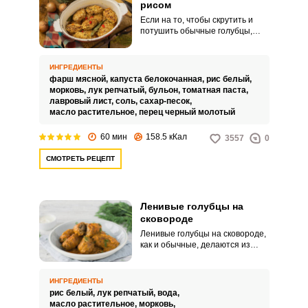
рисом
Если на то, чтобы скрутить и
потушить обычные голубцы,
уходит много времени и сил, то
ленивые голубцы с рисом станут
их вкусной и быстрой заменой.
ИНГРЕДИЕНТЫ
Для этого нужно измельчить
фарш мясной,
капуста белокочанная,
рис белый,
капусту, добавить к ней
морковь,
лук репчатый,
бульон,
томатная паста,
сваренный рис и мясной фарш.
лавровый лист,
соль,
сахар-песок,
масло растительное,
перец черный молотый
60 мин
158.5 кКал
3557
0
ВХОД НА САЙТ
РЕГИСТРАЦИЯ
СМОТРЕТЬ РЕЦЕПТ
Войдите
Ленивые голубцы на
с помощью социальных сетей:
сковороде
Ленивые голубцы на сковороде,
как и обычные, делаются из
фарша, капусты и риса. Только
или
форму принимают другую.
ИНГРЕДИЕНТЫ
рис белый,
лук репчатый,
вода,
масло растительное,
морковь,