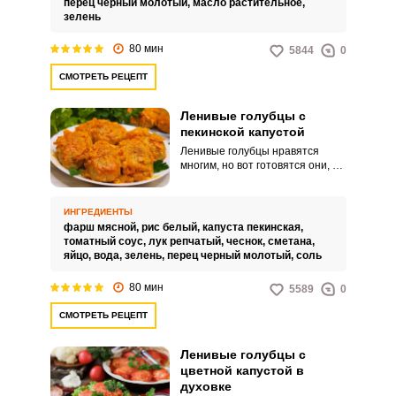
перец черный молотый,
масло растительное,
зелень
80 мин
5844
0
СМОТРЕТЬ РЕЦЕПТ
Ленивые голубцы с
пекинской капустой
Ленивые голубцы нравятся
многим, но вот готовятся они, к
сожалению, не так уж и быстро.
Однако если вместо
традиционной белокочанной
ИНГРЕДИЕНТЫ
капусты добавить в голубцы
фарш мясной,
рис белый,
капуста пекинская,
капусту пекинскую, дело пойдет
томатный соус,
лук репчатый,
чеснок,
сметана,
скорее, да и вкус у голубцов с
яйцо,
вода,
зелень,
перец черный молотый,
соль
пекинской капустой получается
намного мягче и нежнее, чем
80 мин
5589
0
обычно.
СМОТРЕТЬ РЕЦЕПТ
Ленивые голубцы с
цветной капустой в
духовке