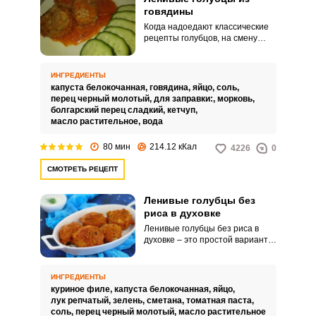
говядины
Когда надоедают классические
рецепты голубцов, на смену
приходят ленивые голубцы из
говядины. Попробуйте такой
вариант вашего горячего на
ИНГРЕДИЕНТЫ
второе, используя сытную
капуста белокочанная,
говядина,
яйцо,
соль,
говядину и нежную домашнюю
перец черный молотый,
для заправки:,
морковь,
подливу.
болгарский перец сладкий,
кетчуп,
масло растительное,
вода
80 мин
214.12 кКал
4226
0
СМОТРЕТЬ РЕЦЕПТ
Ленивые голубцы без
риса в духовке
Ленивые голубцы без риса в
духовке – это простой вариант
вкусного и сытного обеда.
Попробуйте приготовить такие
голубцы и будете удивлены
ИНГРЕДИЕНТЫ
результату.
куриное филе,
капуста белокочанная,
яйцо,
лук репчатый,
зелень,
сметана,
томатная паста,
соль,
перец черный молотый,
масло растительное