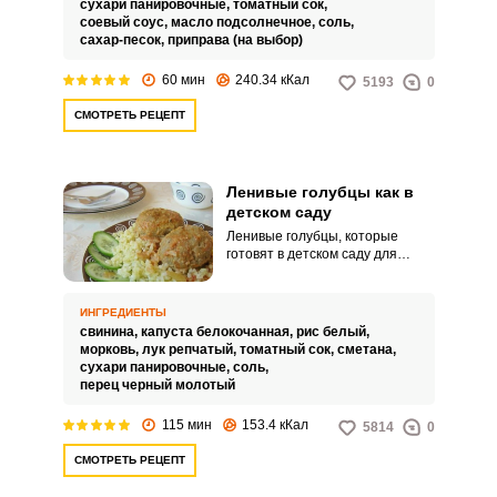
сухари панировочные,
томатный сок,
соевый соус,
масло подсолнечное,
соль,
сахар-песок,
приправа (на выбор)
60 мин
240.34 кКал
5193
0
СМОТРЕТЬ РЕЦЕПТ
Ленивые голубцы как в
детском саду
Ленивые голубцы, которые
готовят в детском саду для
детей, получаются по-
особенному вкусными и
полезными. Не все дети любят
ИНГРЕДИЕНТЫ
полезную капусту, а вот
свинина,
капуста белокочанная,
рис белый,
ленивые голубцы едят с
морковь,
лук репчатый,
томатный сок,
сметана,
большим удовольствием.
сухари панировочные,
соль,
перец черный молотый
115 мин
153.4 кКал
5814
0
СМОТРЕТЬ РЕЦЕПТ