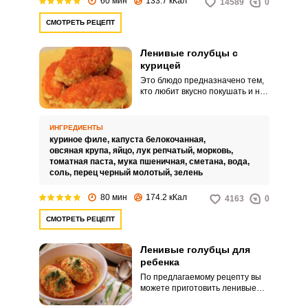
60 мин
133.7 кКал
14589
0
СМОТРЕТЬ РЕЦЕПТ
Ленивые голубцы с
курицей
Это блюдо предназначено тем,
кто любит вкусно покушать и не
имеет достаточно времени для
приготовления вкусной еды.
Чтобы голубцы хорошо держали
ИНГРЕДИЕНТЫ
свою форму, добавим к фаршу
куриное филе,
капуста белокочанная,
овсяные хлопья.
овсяная крупа,
яйцо,
лук репчатый,
морковь,
томатная паста,
мука пшеничная,
сметана,
вода,
соль,
перец черный молотый,
зелень
80 мин
174.2 кКал
4163
0
СМОТРЕТЬ РЕЦЕПТ
Ленивые голубцы для
ребенка
По предлагаемому рецепту вы
можете приготовить ленивые
голубцы для ребенка в возрасте