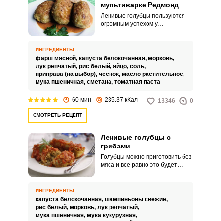
мультиварке Редмонд
Ленивые голубцы пользуются
огромным успехом у
домохозяек. И не просто так, во-
первых, это вкусно, во-вторых,
этим блюдом можно накормить
ИНГРЕДИЕНТЫ
всю семью, в-третьих, в
фарш мясной,
капуста белокочанная,
морковь,
мультиварке приготовление
лук репчатый,
рис белый,
яйцо,
соль,
займет считанные минуты.
приправа (на выбор),
чеснок,
масло растительное,
мука пшеничная,
сметана,
томатная паста
60 мин
235.37 кКал
13346
0
СМОТРЕТЬ РЕЦЕПТ
Ленивые голубцы с
грибами
Голубцы можно приготовить без
мяса и все равно это будет
очень сытным блюдом, которое
можно подавать на обед или
ужин. Заменить мясо можно
ИНГРЕДИЕНТЫ
грибами.
капуста белокочанная,
шампиньоны свежие,
рис белый,
морковь,
лук репчатый,
мука пшеничная,
мука кукурузная,