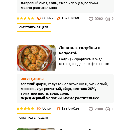
лавровый лист,
соль,
смесь перцев,
паприка,
масло растительное
60 мин
107.8 кКал
9292
0
СМОТРЕТЬ РЕЦЕПТ
Ленивые голубцы с
капустой
Голубцы сформуем в виде
котлет, соединив в фарше все
составляющие вместе с
капустой, обжарим и запечем в
сковороде под соусом. Блюдо
ИНГРЕДИЕНТЫ
ароматное, нежное и очень
говяжий фарш,
капуста белокочанная,
рис белый,
вкусное.
морковь,
лук репчатый,
яйцо,
сметана 26%,
томатная паста,
вода,
соль,
перец черный молотый,
масло растительное
90 мин
183.9 кКал
7888
1
СМОТРЕТЬ РЕЦЕПТ