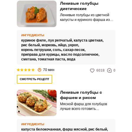
Ленивые голубцы
диетические
Ленивые голубцы из цветной
капусты и куриного фарша из
филе не добавят вам лишних
килограммов, их можно есть в
умеренных количествах без
ИНГРЕДИЕНТЫ
страха за фигуру. Также такие
куриное филе,
лук репчатый,
капуста цветная,
изделия можно давать деткам
рис белый,
морковь,
яйцо,
укроп,
без аллергии на курятину.
корень петрушки,
соль,
сахар-песок,
приправа для курицы,
масло подсолнечное,
сметана,
томатная паста,
вода
70 мин
6018
0
СМОТРЕТЬ РЕЦЕПТ
Ленивые голубцы с
фаршем и рисом
Мясной фарш для голубцов
лучше всего готовить
самостоятельно, но на то эти
голубцы и ленивые, что здесь
можно использовать хороший
ИНГРЕДИЕНТЫ
покупной фарш. Желательно,
капуста белокочанная,
фарш мясной,
рис белый,