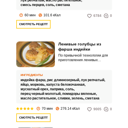
лук репчатый,
масло растительное,
смесь перцев,
соль,
сметана
60 мин
101.6 кКал
6784
0
СМОТРЕТЬ РЕЦЕПТ
Ленивые голубцы из
фарша индейки
По привычной технологии для
приготовления ленивых
голубцов мясной фарш
смешивается с измельченной
капустой в общую массу. А в
ИНГРЕДИЕНТЫ
данном рецепте предлагаем
индейка фарш,
рис длиннозерный,
лук репчатый,
капусту приготовить и подать
яйцо,
морковь,
капуста белокочанная,
отдельно.
мускатный орех,
паприка,
соль,
перец черный молотый,
помидоры вяленые,
масло растительное,
сливки,
зелень,
сметана
70 мин
276.14 кКал
9005
0
СМОТРЕТЬ РЕЦЕПТ