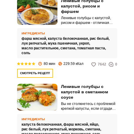
Ленивые голубцы с
капустой, рисом и
фаршем
Ленивые голубцы с капустой,
рисом и фаршем - отличная
альтернатива классическим
голубцам: состав тот же, но
ИНГРЕДИЕНТЫ
готовятся быстрее и
фарш мясной,
капуста белокочанная,
рис белый,
значительно проще. Капусту
лук репчатый,
мука пшеничная,
укроп,
нарежем небольшими кусочками
масло растительное,
сметана,
томатная паста,
и добавим в состав голубцов, так
соль
и кушать удобнее и детишки
оценят этот вариант, ведь мало
80 мин
229.59 кКал
7642
0
какой ребёнок ест тушеные
листья, обычно выковыривают
СМОТРЕТЬ РЕЦЕПТ
только фарш, остальное
остаётся нетронутым.
Ленивые голубцы с
капустой в сметанном
соусе
Вы не столкнетесь с проблемой
крепкой капусты, если отдадите
предпочтение ленивым
голубцам, а не обычным. Мясо
ИНГРЕДИЕНТЫ
тушится вперемежку с мелко
капуста белокочанная,
фарш мясной,
яйцо,
нарезанной капустой, морковкой
рис белый,
лук репчатый,
морковь,
сметана,
и рисом, поэтому блюдо