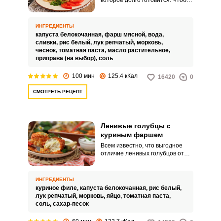
которое долго готовится. Чтобы
сэкономить время, хозяйки
часто обращаются к рецепту,
требующего меньше времени и
ИНГРЕДИЕНТЫ
усилий на приготовление, –
капуста белокочанная,
фарш мясной,
вода,
ленивым голубцам.
сливки,
рис белый,
лук репчатый,
морковь,
чеснок,
томатная паста,
масло растительное,
приправа (на выбор),
соль
100 мин
125.4 кКал
16420
0
СМОТРЕТЬ РЕЦЕПТ
Ленивые голубцы с
куриным фаршем
Всем известно, что выгодное
отличие ленивых голубцов от
традиционных в простоте и
быстроте приготовления
первых. Так что для хозяек,
ИНГРЕДИЕНТЫ
ценящих свое время,
куриное филе,
капуста белокочанная,
рис белый,
предлагаем рецепт ленивых
лук репчатый,
морковь,
яйцо,
томатная паста,
голубцов с куриным фаршем.
соль,
сахар-песок