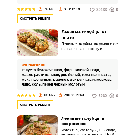
70 мин
87.6 кКал
20133
0
СМОТРЕТЬ РЕЦЕПТ
Ленивые голубцы на
плите
Ленивые голубцы получили свое
название за простоту и
быстроты приготовления. И они
вполне его оправдывают.
ИНГРЕДИЕНТЫ
капуста белокочанная,
фарш мясной,
вода,
масло растительное,
рис белый,
томатная паста,
мука пшеничная,
майонез,
лук репчатый,
морковь,
яйцо,
соль,
перец черный молотый
80 мин
298.35 кКал
5062
0
СМОТРЕТЬ РЕЦЕПТ
Ленивые голубцы в
скороварке
Известно, что голубцы – блюдо,