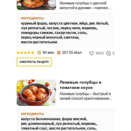
Ленивые голубцы с цветной
капустой в духовке – горячее
блюдо. Конечно, вариаций
ленивых голубцов очень много.
ИНГРЕДИЕНТЫ
куриный фарш,
капуста цветная,
яйцо,
рис белый,
лук репчатый,
чеснок,
перец чили,
морковь,
помидоры свежие,
сахар-песок,
соль,
перец черный молотый,
сметана,
масло растительное
90 мин
207.55 кКал
5643
0
СМОТРЕТЬ РЕЦЕПТ
Ленивые голубцы в
томатном соусе
Ленивые голубцы – быстрый и
легкий способ приготовления
голубцов. Сочные, аппетитные,
тушеные в ароматном соусе –
отличный вариант блюда на
ИНГРЕДИЕНТЫ
обед! Необходимо лишь
капуста белокочанная,
фарш мясной,
подготовить и перемешать все
рис длиннозерный,
лук репчатый,
морковь,
ингредиенты, после этого
томатный соус,
масло растительное,
соль,