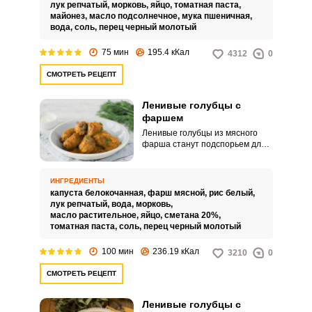
чтобы это была смесь свиного и
лук репчатый,
морковь,
яйцо,
томатная паста,
куриного мяса с добавлением
майонез,
масло подсолнечное,
мука пшеничная,
небольшого количества сала.
вода,
соль,
перец черный молотый
75 мин
195.4 кКал
4312
0
СМОТРЕТЬ РЕЦЕПТ
Ленивые голубцы с
фаршем
Ленивые голубцы из мясного
фарша станут подспорьем для
тех, кто ценит свое время.
Нежные изделия из фарша,
капусты и риса с добавлением
ИНГРЕДИЕНТЫ
моркови, тушеные в томатно-
капуста белокочанная,
фарш мясной,
рис белый,
сметанной заправке, готовятся
лук репчатый,
вода,
морковь,
просто, для них не нужно
масло растительное,
яйцо,
сметана 20%,
распаривать капустные листья.
томатная паста,
соль,
перец черный молотый
100 мин
236.19 кКал
3210
0
СМОТРЕТЬ РЕЦЕПТ
Ленивые голубцы с