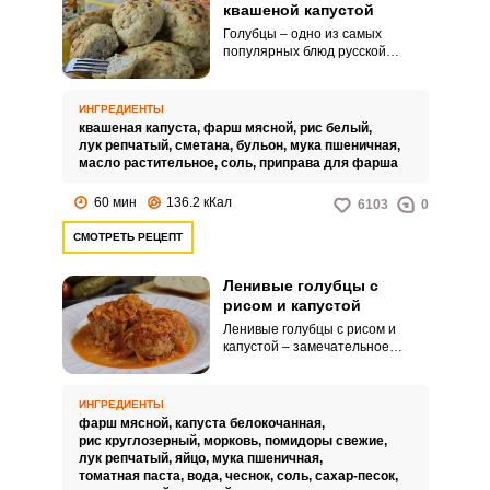
квашеной капустой
Голубцы – одно из самых
популярных блюд русской
национальной кухни.
Традиционные голубцы
готовятся довольно долго и
ИНГРЕДИЕНТЫ
требую особого внимания.
квашеная капуста,
фарш мясной,
рис белый,
лук репчатый,
сметана,
бульон,
мука пшеничная,
масло растительное,
соль,
приправа для фарша
60 мин
136.2 кКал
6103
0
СМОТРЕТЬ РЕЦЕПТ
Ленивые голубцы с
рисом и капустой
Ленивые голубцы с рисом и
капустой – замечательное
решение, ведь приготовить их
несложно, да и времени много
не отнимет. Изюминка блюда –
ИНГРЕДИЕНТЫ
насыщенная, густая овощная
фарш мясной,
капуста белокочанная,
подливка, которая делает
рис круглозерный,
морковь,
помидоры свежие,
голубцы сочнее и выгодно
лук репчатый,
яйцо,
мука пшеничная,
оттеняет вкус мяса.
томатная паста,
вода,
чеснок,
соль,
сахар-песок,