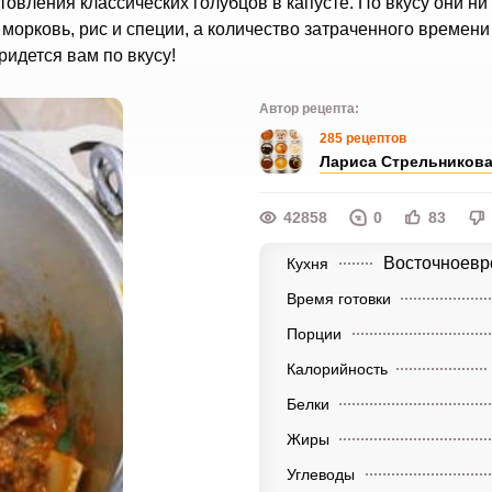
овления классических голубцов в капусте. По вкусу они ни 
 морковь, рис и специи, а количество затраченного времени
идется вам по вкусу!
Автор рецепта:
285 рецептов
Лариса Стрельников
42858
0
83
Восточноевр
Кухня
Время готовки
Порции
Калорийность
Белки
Жиры
Углеводы