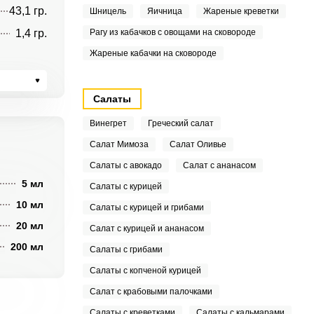
43,1 гр.
Шницель
Яичница
Жареные креветки
1,4 гр.
Рагу из кабачков с овощами на сковороде
Жареные кабачки на сковороде
Салаты
Винегрет
Греческий салат
Салат Мимоза
Салат Оливье
Салаты с авокадо
Салат с ананасом
5 мл
Салаты с курицей
10 мл
Салаты с курицей и грибами
20 мл
Салат с курицей и ананасом
200 мл
Салаты с грибами
Салаты с копченой курицей
Салат с крабовыми палочками
Салаты с креветками
Салаты с кальмарами