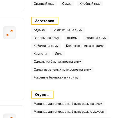
Овсяный квас
Смузи
Хлебный квас
8
8.4
Заготовки
Аджика
Баклажаны на зиму
4
Варенье на зиму
Джемы
Желе на зиму
3
Кабачки на зиму
Кабачковая икра на зиму
6
Компоты
Лечо
Салаты из баклажанов на зиму
8
Салат из зеленых помидоров на зиму
9
Жареные баклажаны на зиму
9
Огурцы
9
Маринад для огурцов на 1 литр воды на зиму
.8
Маринад для огурцов на 1 литр воды с уксусом