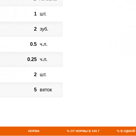
1
шт.
2
зуб.
0.5
ч.л.
0.25
ч.л.
2
шт.
5
веток
НОРМА
% ОТ НОРМЫ В 100 Г
% В ОДНОЙ