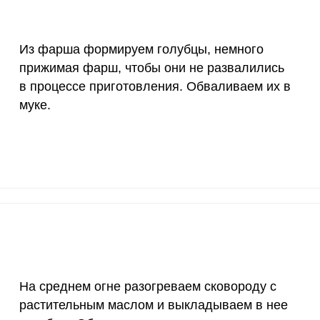
55 мкг
2.3
4
4000 мкг
0.4
0.
Из фарша формируем голубцы, немного
прижимая фарш, чтобы они не развалились
50 мкг
6.8
11.
в процессе приготовления. Обваливаем их в
12 мг
3
5
муке.
1200 мкг
5.7
9.
20 мкг
246.1
415
70 мкг
7.8
13.
На среднем огне разогреваем сковороду с
растительным маслом и выкладываем в нее