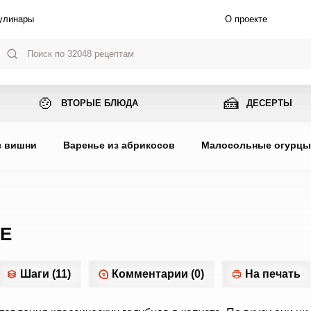
улинары
О проекте
🍲
🍰
ВТОРЫЕ БЛЮДА
ДЕСЕРТЫ
з вишни
Варенье из абрикосов
Малосольные огурц
Е
Шаги (11)
Комментарии (0)
На печать