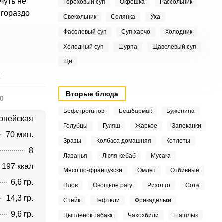
чуть не
Гороховый суп
Окрошка
Рассольник
 гораздо
Свекольник
Солянка
Уха
Фасолевый суп
Суп харчо
Холодник
Холодный суп
Шурпа
Щавелевый суп
Щи
а
Вторые блюда
0
Бефстроганов
Бешбармак
Буженина
опейская
Голубцы
Гуляш
Жаркое
Запеканки
70 мин.
Зразы
Колбаса домашняя
Котлеты
8
Лазанья
Люля-кебаб
Мусака
197 ккал
Мясо по-французски
Омлет
Отбивные
6,6 гр.
Плов
Овощное рагу
Ризотто
Соте
14,3 гр.
Стейк
Тефтели
Фрикадельки
9,6 гр.
Цыпленок табака
Чахохбили
Шашлык