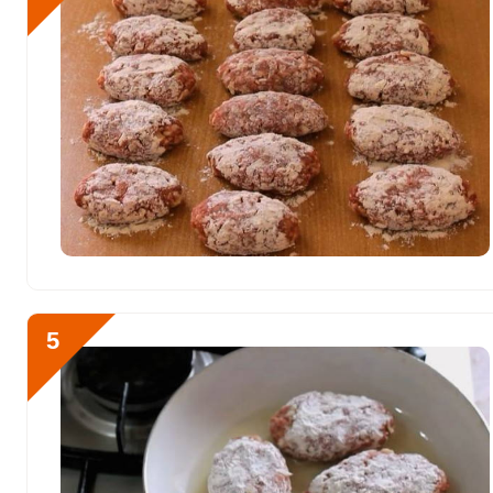
Селен
17.4 мкг
Фтор
240 мкг
Хром
45.9 мкг
Цинк
4.8 мг
Бор
920 мкг
Ванадий
665.3 мкг
Молибден
73.3 мкг
5