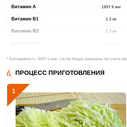
Витамин A
1697.6 мкг
Витамин В1
1.2 мг
ШАГ
Витамин В2
1.7 мг
1 ИЗ 11
Витамин В4
135.7 мг
Витамин В5
2.4 мг
* Каллорийность, БЖУ и хим. состав блюда приведены без учета пр
Витамин В6
2 мг
ПРОЦЕСС ПРИГОТОВЛЕНИЯ
Сообщить об ошибк
Витамин В9
82.7 мкг
1
Витамин В12
0
Витамин С
129 мкг
Витамин D
0