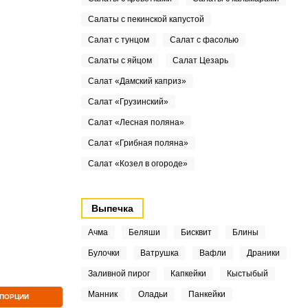
Салаты с пекинской капустой
Салат с тунцом
Салат с фасолью
Салаты с яйцом
Салат Цезарь
Салат «Дамский каприз»
Салат «Грузинский»
Салат «Лесная поляна»
Салат «Грибная поляна»
Салат «Козел в огороде»
Выпечка
Ачма
Беляши
Бисквит
Блины
Булочки
Ватрушка
Вафли
Драники
Заливной пирог
Капкейки
Кыстыбый
Манник
Оладьи
Панкейки
 ПОРЦИИ