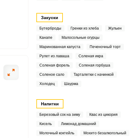
7
Закуски
2
Бутерброды
Гренки из хлеба
Жульен
Канапе
Малосольные огурцы
6
ОТПРАВИТЬ СООБЩЕНИЕ
Маринованная капуста
Печеночный торт
2
Рулет из лаваша
Соленая икра
Соленая форель
Соленая горбуша
5
Соленое сало
Тарталетки с начинкой
адем в миску и заливаем
В это время про
.4
Холодец
Шаурма
аем воду и отжимаем
даем ему остыть
8
Напитки
9
Березовый сок на зиму
Квас из цикория
1
Кисель
Лимонад домашний
Молочный коктейль
Мохито безалкогольный
8