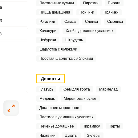
Пасхальные куличи
Пирожки
Пироги
6
Пицца домашняя
Пончики
Пряники
3
Рогалики
Самса
Слойки
Сырники
ШАГ
Хачапури
Хлеб в домашних условиях
8
2 ИЗ 11
Чебуреки
Штрудель
4
Шарлотка с яблоками
Простая шарлотка с яблоками
1
7
Десерты
6
Глазурь
Крем для торта
Мармелад
Медовик
Меренговый рулет
Домашнее мороженое
9
Пастила в домашних условиях
Печенье домашнее
Тирамису
Торты
Чизкейки
Цукаты
Эклеры