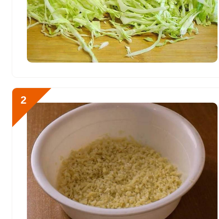
Витамин E
2 мг
Биотин
7.9 мг
Витамин К
59.1 мкг
Отправляя эту форму, вы соглашае
Витамин РР
41.6 мг
Политикой конфиденциальности
,
П
персональных данных
и
Пользоват
Калий
4405.7 мг
2
Кальций
196.3 мг
Приступим к готовке лен
Кремний
322.5 мг
кипятком. Даем постоять
Магний
312.3 мг
капусту.
Натрий
6438.5 мг
Сера
283.8 мг
Фосфор
1333.3 мг