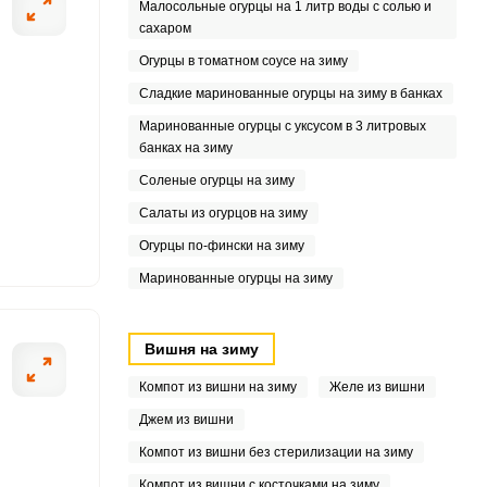
Малосольные огурцы на 1 литр воды с солью и
сахаром
8
Огурцы в томатном соусе на зиму
Сладкие маринованные огурцы на зиму в банках
5
Маринованные огурцы с уксусом в 3 литровых
банках на зиму
Соленые огурцы на зиму
6
Салаты из огурцов на зиму
Огурцы по-фински на зиму
.8
Маринованные огурцы на зиму
1
Вишня на зиму
Компот из вишни на зиму
Желе из вишни
Джем из вишни
Компот из вишни без стерилизации на зиму
Компот из вишни с косточками на зиму