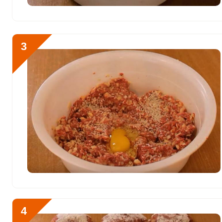
Хлор
3452.3 мг
Алюминий
4076.1 мкг
3
Железо
16.4 мг
Йод
75.7 мкг
Кобальт
43.7 мкг
Литий
312.2 мкг
Марганец
2.7 мкг
Медь
1273.3 мкг
Никель
29.9 мкг
Рубидий
2492.5 мкг
4