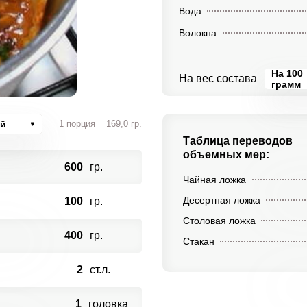
Вода
Волокна
На 100
На вес состава
грамм
ий
1 порция = 169,0 гр.
Таблица переводов
объемных мер:
600
гр.
Чайная ложка
Десертная ложка
100
гр.
Столовая ложка
400
гр.
Стакан
2
ст.л.
1
головка