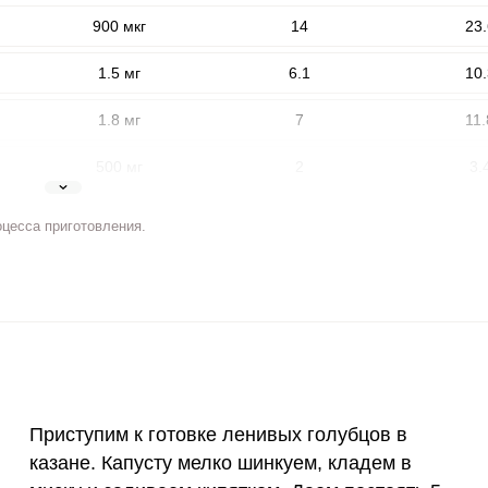
900 мкг
14
23.
1.5 мг
6.1
10.
1.8 мг
7
11.
500 мг
2
3.
5 мг
3.6
6.
оцесса приготовления.
ВХОД НА САЙТ
РЕГИСТРАЦИЯ
2 мг
7.5
12.
е
400 мкг
1.5
2.
Войдите
с помощью социальных сетей:
3 мкг
0
0
90 мкг
10.6
17.
или
Приступим к готовке ленивых голубцов в
10 мкг
0
0
казане. Капусту мелко шинкуем, кладем в