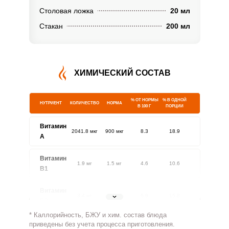
Столовая ложка
20 мл
Стакан
200 мл
ХИМИЧЕСКИЙ СОСТАВ
% ОТ НОРМЫ
% В ОДНОЙ
НУТРИЕНТ
КОЛИЧЕСТВО
НОРМА
В 100 Г
ПОРЦИИ
Витамин
2041.8 мкг
900 мкг
8.3
18.9
A
Витамин
1.9 мг
1.5 мг
4.6
10.6
В1
Витамин
3.4 мг
1.8 мг
6.9
15.8
В2
* Каллорийность, БЖУ и хим. состав блюда
Витамин
приведены без учета процесса приготовления.
251.8 мг
500 мг
1.8
4.2