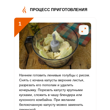
В4
ПРОЦЕСС ПРИГОТОВЛЕНИЯ
Витамин
2.9 мг
5 мг
2.1
4.8
В5
1
Витамин
2.8 мг
2 мг
5.2
11.9
В6
Витамин
153.5 мкг
400 мкг
1.4
3.2
В9
Витамин
0
3 мкг
0
0
В12
Витамин
Начнем готовить ленивые голубцы с рисом.
133.6 мкг
90 мкг
5.4
12.4
С
Снять с кочана капусты верхние листья,
разрезать его пополам и удалить
кочерыжку. Порезать капусту крупными
Витамин
0
10 мкг
0
0
кусками, сложить в чашу блендера или
D
кухонного комбайна. При желании
белокочанную капусту можно заменить
Витамин
3.1 мг
15 мг
0.8
1.7
пекинской.