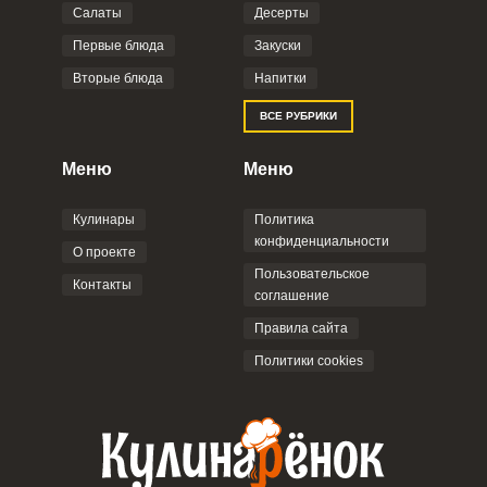
Салаты
Десерты
Фото до 4 шт, до 5 mb
ПРИКРЕПИТЬ
Первые блюда
Закуски
Вторые блюда
Напитки
Отправляя эту форму, вы соглашаетесь с
ВСЕ РУБРИКИ
Правилами сайта
,
Политикой
конфиденциальности
,
Политикой обработки
персональных данных
и
Пользовательским
Меню
Меню
соглашением
.
Кулинары
Политика
конфиденциальности
О проекте
Пользовательское
Контакты
соглашение
ОТПРАВИТЬ КОММЕНТАРИЙ
Правила сайта
Политики cookies