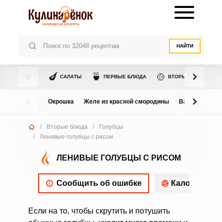
НАЙТИ
🍆
🍵
🍲
САЛАТЫ
ПЕРВЫЕ БЛЮДА
ВТОРЫЕ БЛЮДА
Окрошка
Желе из красной смородины
Варенье из в
/
Вторые блюда
/
Голубцы
/
Ленивые голубцы с рисом
ЛЕНИВЫЕ ГОЛУБЦЫ С РИСОМ
Сообщить об ошибке
Калорийнос
Если на то, чтобы скрутить и потушить