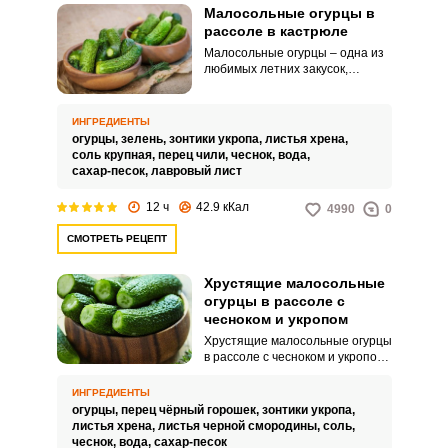
Малосольные огурцы в
рассоле в кастрюле
Малосольные огурцы – одна из
любимых летних закусок,
которая прекрасно сочетается с
сочным и ароматным
шашлыком, а также молодой
ИНГРЕДИЕНТЫ
картошечкой. Сегодня
огурцы,
зелень,
зонтики укропа,
листья хрена,
предлагаю приготовить
соль крупная,
перец чили,
чеснок,
вода,
хрустящие малосольные
сахар-песок,
лавровый лист
огурчики в рассоле.
12 ч
42.9 кКал
4990
0
СМОТРЕТЬ РЕЦЕПТ
Хрустящие малосольные
огурцы в рассоле с
чесноком и укропом
Хрустящие малосольные огурцы
в рассоле с чесноком и укропом
— классическая русская закуска,
которая быстро готовится и
ИНГРЕДИЕНТЫ
идеально подходит для лета.
огурцы,
перец чёрный горошек,
зонтики укропа,
Хрустящие огурцы, ароматный
листья хрена,
листья черной смородины,
соль,
чеснок и свежий укроп создают
чеснок,
вода,
сахар-песок