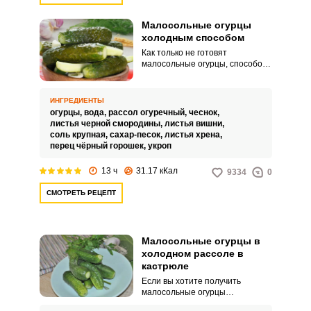
Малосольные огурцы
холодным способом
Как только не готовят
малосольные огурцы, способов
огромное количество. Парадокс
в том, что в зимний период люди
покупают свежие огурцы в
ИНГРЕДИЕНТЫ
магазине, а как только
огурцы,
вода,
рассол огуречный,
чеснок,
появляются свои домашние –
листья черной смородины,
листья вишни,
готовят малосольные огурчики.
соль крупная,
сахар-песок,
листья хрена,
перец чёрный горошек,
укроп
13 ч
31.17 кКал
9334
0
СМОТРЕТЬ РЕЦЕПТ
Малосольные огурцы в
холодном рассоле в
кастрюле
Если вы хотите получить
малосольные огурцы
презентабельного вида, то