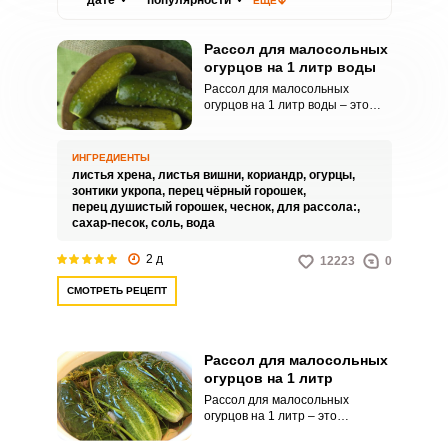
дате
популярности
ЕЩЕ
Рассол для малосольных
огурцов на 1 литр воды
Рассол для малосольных
огурцов на 1 литр воды – это
правильные пропорции. А также
в рецепте указаны все
необходимые специи для
ИНГРЕДИЕНТЫ
наиболее вкусного результата.
листья хрена,
листья вишни,
кориандр,
огурцы,
зонтики укропа,
перец чёрный горошек,
перец душистый горошек,
чеснок,
для рассола:,
сахар-песок,
соль,
вода
2 д
12223
0
СМОТРЕТЬ РЕЦЕПТ
Рассол для малосольных
огурцов на 1 литр
Рассол для малосольных
огурцов на 1 литр – это
универсальный продукт для