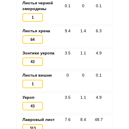
Листья черной
0.1
0
0.1
смородины
1
Листья хрена
9.4
1.4
6.3
64
Зонтики укропа
3.5
1.1
4.9
43
Листья вишни
0
0
0.1
1
Укроп
3.5
1.1
4.9
43
Лавровый лист
7.6
8.4
48.7
313