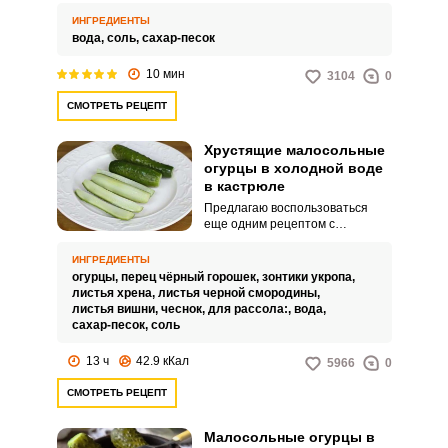
ваших заготовок из сезонных
овощей. С его помощью огурцы
ИНГРЕДИЕНТЫ
получатся хрустящими, но при
вода,
соль,
сахар-песок
этом сочными внутри и
невероятно аппетитными.
10 мин
3104
0
СМОТРЕТЬ РЕЦЕПТ
Хрустящие малосольные
огурцы в холодной воде
в кастрюле
Предлагаю воспользоваться
еще одним рецептом с
минимальными временными
затратами. Малосольные
ИНГРЕДИЕНТЫ
огурцы, приготовленные в
огурцы,
перец чёрный горошек,
зонтики укропа,
холодной воде, получаются
листья хрена,
листья черной смородины,
хрустящими и достаточно
листья вишни,
чеснок,
для рассола:,
вода,
ароматными.
сахар-песок,
соль
13 ч
42.9 кКал
5966
0
СМОТРЕТЬ РЕЦЕПТ
Малосольные огурцы в