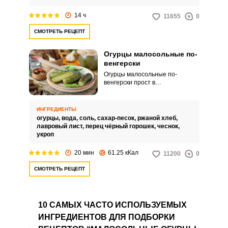
уникальное сочетание с
приятной кислинкой.
14 ч
11655
0
СМОТРЕТЬ РЕЦЕПТ
Огурцы малосольные по-
венгерски
Огурцы малосольные по-
венгерски прост в
приготовлении и понравится
большинству домочадцев! Очень
интересный рецепт
ИНГРЕДИЕНТЫ
малосольных огурцов, с
огурцы,
вода,
соль,
сахар-песок,
ржаной хлеб,
выведением естественного
лавровый лист,
перец чёрный горошек,
чеснок,
процесса брожения, благодаря
укроп
чему уксус использовать уже не
нужно. Приготовление требует
20 мин
61.25 кКал
11200
0
несколько большего времени,
чем обычно, зато такую
СМОТРЕТЬ РЕЦЕПТ
заготовку можно без зазрения
совести назвать натуральной.
10 САМЫХ ЧАСТО ИСПОЛЬЗУЕМЫХ
ИНГРЕДИЕНТОВ ДЛЯ ПОДБОРКИ