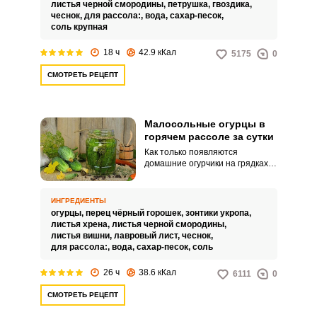
кастрюле или в другой емкости.
листья черной смородины,
петрушка,
гвоздика,
чеснок,
для рассола:,
вода,
сахар-песок,
соль крупная
18 ч
42.9 кКал
5175
0
СМОТРЕТЬ РЕЦЕПТ
Малосольные огурцы в
горячем рассоле за сутки
Как только появляются
домашние огурчики на грядках, с
большим нетерпением жду,
когда они будут готовы к
употреблению. Рецептом горячо
ИНГРЕДИЕНТЫ
любимой закуски хочу
огурцы,
перец чёрный горошек,
зонтики укропа,
поделиться с вами.
листья хрена,
листья черной смородины,
листья вишни,
лавровый лист,
чеснок,
для рассола:,
вода,
сахар-песок,
соль
26 ч
38.6 кКал
6111
0
СМОТРЕТЬ РЕЦЕПТ