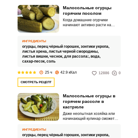
Малосольные огурцы
горячим посолом
Когда домашние огурчики
начинают активно расти на
собственном дачном участке,
хочется что-то быстро
приготовить, так, чтобы они не
ИНГРЕДИЕНТЫ
испортились. Любимым
огурцы,
перец чёрный горошек,
зонтики укропа,
рецептом из домашних овощей
листья хрена,
листья черной смородины,
являются малосольные огурцы,
листья вишни,
чеснок,
для рассола:,
вода,
приготовленные горячим
сахар-песок,
соль
посолом.
25 ч
42.9 кКал
12886
0
СМОТРЕТЬ РЕЦЕПТ
Малосольные огурцы в
горячем рассоле в
кастрюле
Даже неопытная хозяйка или
начинающий кулинар сможет
приготовить малосольные
огурчики в горячем рассоле.
ИНГРЕДИЕНТЫ
Приготовить закуску можно в
огурцы,
перец чёрный горошек,
зонтики укропа,