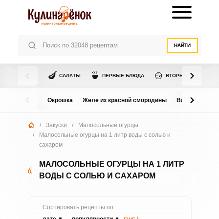
НАЙТИ
🍆
🍵
🍲
САЛАТЫ
ПЕРВЫЕ БЛЮДА
ВТОРЫЕ БЛЮДА
Окрошка
Желе из красной смородины
Варенье из в
/
Закуски
/
Малосольные огурцы
/
Малосольные огурцы на 1 литр воды с солью и
сахаром
МАЛОСОЛЬНЫЕ ОГУРЦЫ НА 1 ЛИТР
ВОДЫ С СОЛЬЮ И САХАРОМ
Сортировать рецепты по: