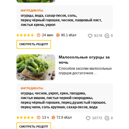
дополнят блюда из молодого
картофеля или мясные блюда.
Отличная закуска для
ИНГРЕДИЕНТЫ
праздничных застолий.
огурцы,
вода,
сахар-песок,
соль,
перец чёрный горошек,
чеснок,
лавровый лист,
листья хрена,
укроп
24 мин
90.1 кКал
8178
0
СМОТРЕТЬ РЕЦЕПТ
Малосольные огурцы за
ночь
Способов засолки малосольных
огурцов достаточное
количество, чтобы для себя
подобрать наиболее
подходящий и любимый.
ИНГРЕДИЕНТЫ
Малосольные огурчики готовят с
огурцы,
чеснок,
укроп,
хрен,
гвоздика,
домашних небольших плодов.
листья вишни,
листья черной смородины,
перец чёрный горошек,
перец душистый горошек,
перец чили,
соль крупная,
сахар-песок,
вода
13 ч
72.6 кКал
10772
0
СМОТРЕТЬ РЕЦЕПТ