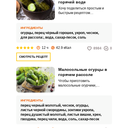
горячей воде
Хочу поделиться простым и
быстрым рецептом
малосольных огурчиков в
горячей воде. Опытные хозяйки
знают, что «замалосолить»
ИНГРЕДИЕНТЫ
огурчики можно различными
огурцы,
перец чёрный горошек,
укроп,
чеснок,
способами.
для рассола:,
вода,
сахар-песок,
соль
12 ч
42.9 кКал
8984
0
СМОТРЕТЬ РЕЦЕПТ
Малосольные огурцы в
горячем рассоле
Чтобы приготовить
малосольные огурчики,
потребуются всего одни сутки
для засолки. Для такой закуски
выбираем молодые, крепкие
ИНГРЕДИЕНТЫ
огурчики с пупырышками на
перец черный молотый,
чеснок,
огурцы,
поверхности.
листья черной смородины,
зонтики укропа,
перец душистый молотый,
листья вишни,
хрен,
гвоздика,
перец чили,
вода,
соль,
сахар-песок