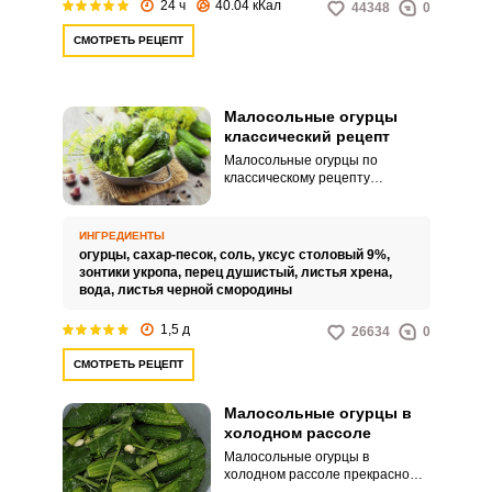
24 ч
40.04 кКал
44348
0
СМОТРЕТЬ РЕЦЕПТ
Малосольные огурцы
классический рецепт
Малосольные огурцы по
классическому рецепту
получаются хрустящими и
пикантными на вкус. Их
засаливают в банке горячим
ИНГРЕДИЕНТЫ
рассолом, состав которого
огурцы,
сахар-песок,
соль,
уксус столовый 9%,
достаточно простой: вода, уксус,
зонтики укропа,
перец душистый,
листья хрена,
сахарный песок, соль и
вода,
листья черной смородины
горошины перца.
1,5 д
26634
0
СМОТРЕТЬ РЕЦЕПТ
Малосольные огурцы в
холодном рассоле
Малосольные огурцы в
холодном рассоле прекрасно