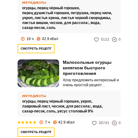
воспользуйтесь этим простым
ИНГРЕДИЕНТЫ
рецептом. Малосольные огурцы
огурцы,
перец чёрный горошек,
в холодном рассоле получаются
перец душистый горошек,
петрушка,
перец чили,
хрустящими и очень
укроп,
листья хрена,
листья черной смородины,
аппетитными.
листья вишни,
чеснок,
для рассола:,
вода,
сахар-песок,
соль
16 ч
42.9 кКал
5122
0
СМОТРЕТЬ РЕЦЕПТ
Малосольные огурцы
кипятком быстрого
приготовления
Хочу предложить интересный и
очень простой рецепт
малосольных огурцов быстрого
приготовления с
ИНГРЕДИЕНТЫ
использованием кипятка.
огурцы,
перец чёрный горошек,
укроп,
Закуску можно употреблять уже
лавровый лист,
чеснок,
для рассола:,
вода,
через 6 часов.
сахар-песок,
соль,
уксус столовый 9%
7 ч
42.9 кКал
38741
0
СМОТРЕТЬ РЕЦЕПТ