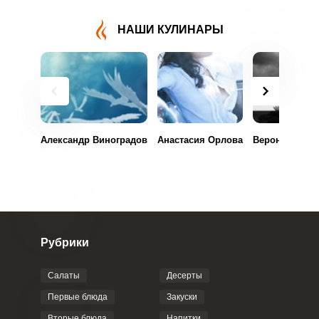
НАШИ КУЛИНАРЫ
Александр Виноградов
Анастасия Орлова
Вероника Фил
ВХОД НА САЙТ
РЕГИСТРАЦИЯ
Войдите
с помощью социальных сетей:
Рубрики
Салаты
Десерты
или
Первые блюда
Закуски
Вторые блюда
Напитки