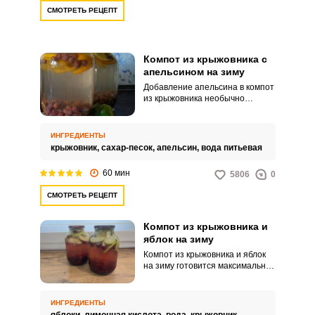
СМОТРЕТЬ РЕЦЕПТ
Компот из крыжовника с
апельсином на зиму
Добавление апельсина в компот
из крыжовника необычно
преображает вкус этого напитка.
Вкус также зависит от
количества положенных в банку
ИНГРЕДИЕНТЫ
плодов: чем их больше, тем вкус
крыжовник,
сахар-песок,
апельсин,
вода питьевая
насыщеннее.
60 мин
5806
0
СМОТРЕТЬ РЕЦЕПТ
Компот из крыжовника и
яблок на зиму
Компот из крыжовника и яблок
на зиму готовится максимально
просто и получается не
слишком сладким с приятной
кислинкой. Вместо лимонной
ИНГРЕДИЕНТЫ
кислоты можно использовать