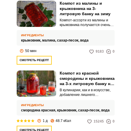
Компот из малины и
крыжовника на 3-
литровую банку на зиму
Компот-ассорти из малины и
крыжовника получается очень
ароматным и с приятным кисло-
сладким вкусом. Он у вас будет
ИНГРЕДИЕНТЫ
отличным напитком для детей,
крыжовник,
малина,
сахар-песок,
вода
особенно на детском празднике,
взамен магазинному лимонаду.
50 мин
9183
0
СМОТРЕТЬ РЕЦЕПТ
Компот из красной
смородины и крыжовника
на 3-х литровую банку на
зиму
В кулинарии, как и в искусстве,
добавление лишнего
ингредиента может изменить
вкус с точностью до наоборот.
ИНГРЕДИЕНТЫ
Подобное и в приготовлении
смородина красная,
крыжовник,
сахар-песок,
вода
компота-ассорти.
1 д
48.7 кКал
15245
0
СМОТРЕТЬ РЕЦЕПТ