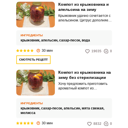
Компот из крыжовника и
апельсина на зиму
Крыжовник удачно сочетается с
апельсином. Цитрус дополняет
его свежестью и ароматом.
ИНГРЕДИЕНТЫ
крыжовник,
апельсин,
сахар-песок,
вода
30 мин
19035
0
СМОТРЕТЬ РЕЦЕПТ
Компот из крыжовника на
зиму без стерилизации
Хочу предложить приготовить
ароматный компот из
крыжовника на зиму без
стерилизации. Напиток
готовится быстро и просто.
ИНГРЕДИЕНТЫ
крыжовник,
сахар-песок,
апельсин,
мята свежая,
мелисса
30 мин
8832
0