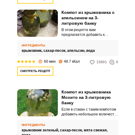
Компот из крыжовника с
апельсином на 3-
литровую банку
В этом рецепте вам
предлагается добавить к
крыжовниковому компоту
немного апельсина. У вас
ИНГРЕДИЕНТЫ
получится замечательный,
крыжовник,
сахар-песок,
апельсин,
вода
только без содержания газа,
лимонад для детей.
60 мин
48.7 кКал
15801
0
СМОТРЕТЬ РЕЦЕПТ
Компот из крыжовника
Мохито на 3-литровую
банку
Если в стакан с таким компотом
добавить небольшое количество
рома и лед, у вас будет
настоящий коктейль «Мохито».
ИНГРЕДИЕНТЫ
Рецепт этого освежающего и
крыжовник зеленый,
сахар-песок,
мята свежая,
вкусного компота очень