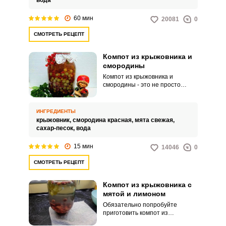
вода
популярен в последнее время.
60 мин
20081
0
СМОТРЕТЬ РЕЦЕПТ
Компот из крыжовника и
смородины
Компот из крыжовника и
смородины - это не просто
напиток, благодаря которому
можно утолить жажду. Это
настоящая кладезь витаминов.
ИНГРЕДИЕНТЫ
крыжовник,
смородина красная,
мята свежая,
сахар-песок,
вода
15 мин
14046
0
СМОТРЕТЬ РЕЦЕПТ
Компот из крыжовника с
мятой и лимоном
Обязательно попробуйте
приготовить компот из
крыжовника с мятой и лимоном.