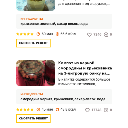
для хранения ягод и фруктов,
можно крыжовник заготовить на
зиму в виде компота. Удобно это
сделать в 3-литровых банках,
ИНГРЕДИЕНТЫ
чтобы хватило для всей семьи и
крыжовник зеленый,
сахар-песок,
вода
гостей.
60 мин
66.6 кКал
7340
0
СМОТРЕТЬ РЕЦЕПТ
Компот из черной
смородины и крыжовника
на 3-литровую банку на
зиму
В напитке содержится большое
количество витаминов,
полезных для организма
человека, особенно витамина С.
ИНГРЕДИЕНТЫ
Компот из смородины и
смородина черная,
крыжовник,
сахар-песок,
вода
крыжовника – лучшее средство
для укрепления иммунитета в
45 мин
48.8 кКал
17748
0
зимнюю пору.
СМОТРЕТЬ РЕЦЕПТ