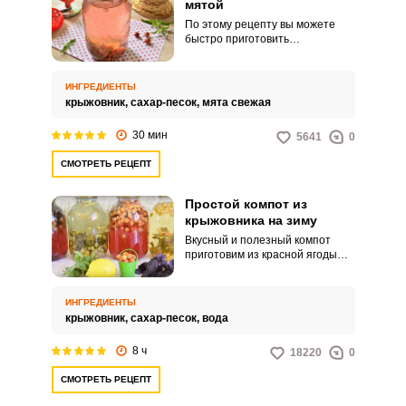
мятой
По этому рецепту вы можете
быстро приготовить
освежающий напиток из ягод
крыжовника с добавлением
мяты. Готовят его обычно из
ИНГРЕДИЕНТЫ
зеленых сортов крыжовника.
крыжовник,
сахар-песок,
мята свежая
30 мин
5641
0
СМОТРЕТЬ РЕЦЕПТ
Простой компот из
крыжовника на зиму
Вкусный и полезный компот
приготовим из красной ягоды
крыжовника. Чтобы ягоды не
потеряли свою форму и не
развалились, их нужно наколоть
ИНГРЕДИЕНТЫ
иголкой.
крыжовник,
сахар-песок,
вода
8 ч
18220
0
СМОТРЕТЬ РЕЦЕПТ