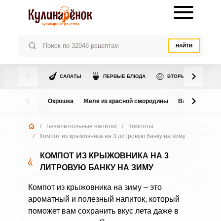
НАЙТИ
🍆
🍵
🍲
САЛАТЫ
ПЕРВЫЕ БЛЮДА
ВТОРЫЕ БЛЮДА
Окрошка
Желе из красной смородины
Варенье из в
/
Безалкогольные напитки
/
Компоты
/
Компот из крыжовника на 3 литровую банку на зиму
КОМПОТ ИЗ КРЫЖОВНИКА НА 3
ЛИТРОВУЮ БАНКУ НА ЗИМУ
Компот из крыжовника на зиму – это
ароматный и полезный напиток, который
поможет вам сохранить вкус лета даже в