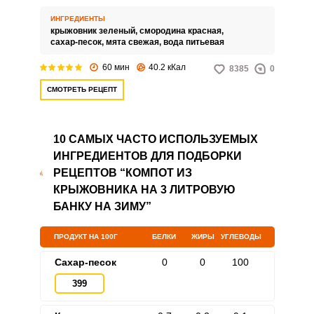
розовым цветом. Готовится он
без стерилизации, что очень
ИНГРЕДИЕНТЫ
удобно для хозяйки.
крыжовник зеленый,
смородина красная,
сахар-песок,
мята свежая,
вода питьевая
60 мин
40.2 кКал
8385
0
СМОТРЕТЬ РЕЦЕПТ
10 САМЫХ ЧАСТО ИСПОЛЬЗУЕМЫХ
ИНГРЕДИЕНТОВ ДЛЯ ПОДБОРКИ
РЕЦЕПТОВ “КОМПОТ ИЗ
КРЫЖОВНИКА НА 3 ЛИТРОВУЮ
БАНКУ НА ЗИМУ”
ПРОДУКТ НА 100Г
БЕЛКИ
ЖИРЫ
УГЛЕВОДЫ
Сахар-песок
0
0
100
399