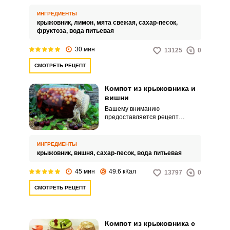
Такой компот часто называют
«Мохито».
ИНГРЕДИЕНТЫ
крыжовник,
лимон,
мята свежая,
сахар-песок,
фруктоза,
вода питьевая
30 мин
13125
0
СМОТРЕТЬ РЕЦЕПТ
Компот из крыжовника и
вишни
Вашему вниманию
предоставляется рецепт
приготовления этого
ароматного компота без
стерилизации. Основное время
ИНГРЕДИЕНТЫ
вы потратите только на
крыжовник,
вишня,
сахар-песок,
вода питьевая
подготовку ягод.
45 мин
49.6 кКал
13797
0
СМОТРЕТЬ РЕЦЕПТ
Компот из крыжовника с