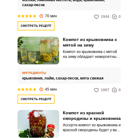
яблоки,
лимонная кислота,
вода,
крыжовник,
несколько долек лимона.
сахар-песок
70 мин
1944
0
СМОТРЕТЬ РЕЦЕПТ
Компот из крыжовника с
мятой на зиму
Компот из крыжовника с мятой
на зиму обладает невероятным
ароматом и незабываемым
вкусом. Восхитительный
витаминный напиток порадует и
ИНГРЕДИЕНТЫ
детей, и взрослых.
крыжовник,
лайм,
сахар-песок,
мята свежая
45 мин
1987
0
СМОТРЕТЬ РЕЦЕПТ
Компот из красной
смородины и крыжовника
Ассорти-компот из крыжовника и
красной смородины будет у вас
прозрачным и с красивым