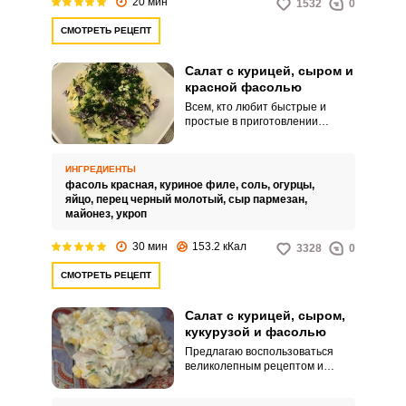
20 мин
1532
0
СМОТРЕТЬ РЕЦЕПТ
Салат с курицей, сыром и
красной фасолью
Всем, кто любит быстрые и
простые в приготовлении
салаты, хочу предложить
необыкновенно аппетитный
рецепт сытного салата с
ИНГРЕДИЕНТЫ
курицей, сыром и красной
фасоль красная,
куриное филе,
соль,
огурцы,
фасолью. Салат замечательно
яйцо,
перец черный молотый,
сыр пармезан,
подойдет для обеда или ужина,
майонез,
укроп
а также праздничного стола.
30 мин
153.2 кКал
3328
0
СМОТРЕТЬ РЕЦЕПТ
Салат с курицей, сыром,
кукурузой и фасолью
Предлагаю воспользоваться
великолепным рецептом и
приготовить ароматный
вкуснейший салат с курицей,