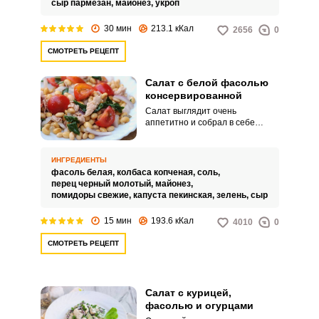
сыр пармезан,
майонез,
укроп
блюдо прекрасно впишется как в
повседневное, так и в
30 мин
213.1 кКал
2656
0
праздничное меню.
СМОТРЕТЬ РЕЦЕПТ
Салат с белой фасолью
консервированной
Салат выглядит очень
аппетитно и собрал в себе
множество красок и витаминов.
Сытный и сочный, он относится
к салатам на скорую руку, так как
ИНГРЕДИЕНТЫ
не требует сложных действий.
фасоль белая,
колбаса копченая,
соль,
перец черный молотый,
майонез,
помидоры свежие,
капуста пекинская,
зелень,
сыр
15 мин
193.6 кКал
4010
0
СМОТРЕТЬ РЕЦЕПТ
Салат с курицей,
фасолью и огурцами