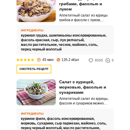
грибами, фасолью и
луком
Аппетитный салат из курицы
грибов и фасоли с луком,
дополнит сытный обед и
подойдет для праздничного
ИНГРЕДИЕНТЫ
стола! Очень вкусное блюдо,
куриная грудка,
шампиньоны консервированные,
которое легко приготовить!
фасоль красная,
сыр,
лук репчатый,
масло растительное,
чеснок,
майонез,
соль,
перец черный молотый
45 мин
135.2 кКал
8505
0
СМОТРЕТЬ РЕЦЕПТ
Салат с курицей,
морковью, фасолью и
сухариками
Аппетитный салат из курицы,
фасоли и сухариков можно
подавать как теплым, так и
охлажденным. Питательная
ИНГРЕДИЕНТЫ
закуска послужит полноценным
куриное филе,
фасоль консервированная,
блюдом для вашего обеда или
морковь,
сухарики,
сыр пармезан,
майонез,
соль,
ужина.
перец черный молотый,
масло растительное,