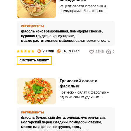
Рецепт салата с фасолью и
помидорами обязательно
пригодится любой хозяйке.
Готовится он просто и быстро,
из знакомых ингредиентов, а
ИНГРЕДИЕНТЫ
получается гармоничным по
фасоль консервированная,
помидоры свежие,
вкусу.
куриная грудка,
сыр,
сухарики,
масло растительное,
майонез,
салат романо,
соль
20 мин
161.9 кКал
2546
0
СМОТРЕТЬ РЕЦЕПТ
Греческий салат с
фасолью
Греческий салат с фасолью –
одна из самых удачных
вариаций популярного блюда.
Салат богат витаминами и
полезными веществами и
ИНГРЕДИЕНТЫ
отлично подходит как в качестве
фасоль белая,
сыр фета,
оливки,
лук репчатый,
закуски, так и в качестве
болгарский перец сладкий,
помидоры свежие,
самостоятельно блюда на
масло оливковое,
петрушка,
соль,
завтрак или легкий ужин.