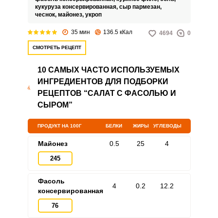
кукурузой и корейской морковью.
кукуруза консервированная,
сыр пармезан,
Процесс приготовления займет
чеснок,
майонез,
укроп
минимум времени, с рецептом
справится даже подросток.
35 мин
136.5 кКал
4694
0
СМОТРЕТЬ РЕЦЕПТ
10 САМЫХ ЧАСТО ИСПОЛЬЗУЕМЫХ
ИНГРЕДИЕНТОВ ДЛЯ ПОДБОРКИ
РЕЦЕПТОВ “САЛАТ С ФАСОЛЬЮ И
СЫРОМ”
ПРОДУКТ НА 100Г
БЕЛКИ
ЖИРЫ
УГЛЕВОДЫ
Майонез
0.5
25
4
245
Фасоль
4
0.2
12.2
консервированная
76