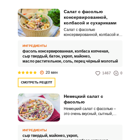
Салат с фасолью
консервированной,
колбасой и сухариками
Салат с фасолью
консервированной, колбасой и
сухариками – это интересная по
вкусу, очень яркая и
ИНГРЕДИЕНТЫ
питательная закуска для вашего
фасоль консервированная,
колбаса копченая,
домашнего стола или
сыр твердый,
батон,
укроп,
майонез,
праздника. Готовится
масло растительное,
соль,
перец чёрный молотый
аппетитная закуска за
считанные минуты, а еще она
20 мин
1467
0
точно порадует всех ваших
родных или гостей.
СМОТРЕТЬ РЕЦЕПТ
Немецкий салат с
фасолью
Немецкий салат с фасолью –
это очень вкусный, сытный,
простой в своем составе и
неприхотливый в
приготовлении. Готовится очень
ИНГРЕДИЕНТЫ
быстро, буквально за пару
сыр твердый,
майонез,
укроп,
минут.