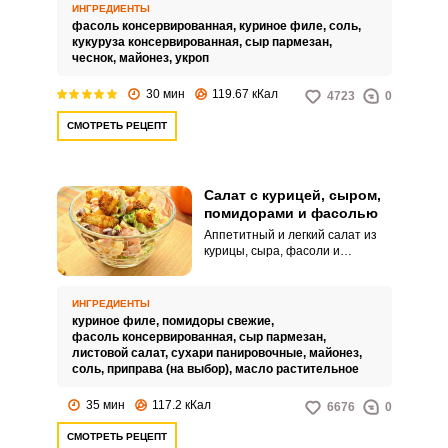
сыром, кукурузой и фасолью.
ИНГРЕДИЕНТЫ
Салат получается сытным и
фасоль консервированная,
куриное филе,
соль,
довольно аппетитным.
кукуруза консервированная,
сыр пармезан,
чеснок,
майонез,
укроп
30 мин
119.67 кКал
4723
0
СМОТРЕТЬ РЕЦЕПТ
Салат с курицей, сыром,
помидорами и фасолью
Аппетитный и легкий салат из
курицы, сыра, фасоли и
помидоров можно подавать к
обеду. Питательная закуска
украсит ваш стол и дополнит
ИНГРЕДИЕНТЫ
другие горячие блюда.
куриное филе,
помидоры свежие,
фасоль консервированная,
сыр пармезан,
листовой салат,
сухари панировочные,
майонез,
соль,
приправа (на выбор),
масло растительное
35 мин
117.2 кКал
6676
0
СМОТРЕТЬ РЕЦЕПТ