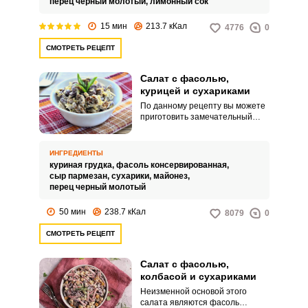
перец черный молотый,
лимонный сок
15 мин
213.7 кКал
4776
0
СМОТРЕТЬ РЕЦЕПТ
Салат с фасолью,
курицей и сухариками
По данному рецепту вы можете
приготовить замечательный
салат, в котором основной
вкусовой тон определяет
фасоль. Ее берем для салата
ИНГРЕДИЕНТЫ
консервированную в
куриная грудка,
фасоль консервированная,
собственном соку и без томата.
сыр пармезан,
сухарики,
майонез,
перец черный молотый
50 мин
238.7 кКал
8079
0
СМОТРЕТЬ РЕЦЕПТ
Салат с фасолью,
колбасой и сухариками
Неизменной основой этого
салата являются фасоль