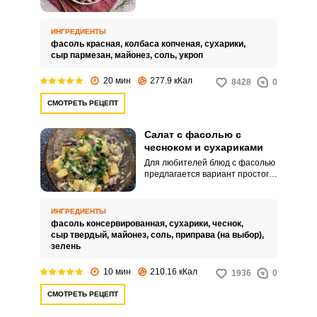
(консервированная) и сухарики,
а качественная колбаса придает
ему насыщенность и
ИНГРЕДИЕНТЫ
пикантность вкуса. Фасоль для
фасоль красная,
колбаса копченая,
сухарики,
салата лучше возьмите красную,
сыр пармезан,
майонез,
соль,
укроп
так как она более твердая и не
потеряет форму при
20 мин
277.9 кКал
8428
0
перемешивании.
СМОТРЕТЬ РЕЦЕПТ
Салат с фасолью с
чесноком и сухариками
Для любителей блюд с фасолью
предлагается вариант простого
и сытного салата с фасолью, с
чесноком и сухариками. Фасоль
можно заранее замочить и
ИНГРЕДИЕНТЫ
отварить, а сухарики обжарить
фасоль консервированная,
сухарики,
чеснок,
на сковороде или в духовке.
сыр твердый,
майонез,
соль,
приправа (на выбор),
зелень
10 мин
210.16 кКал
1936
0
СМОТРЕТЬ РЕЦЕПТ