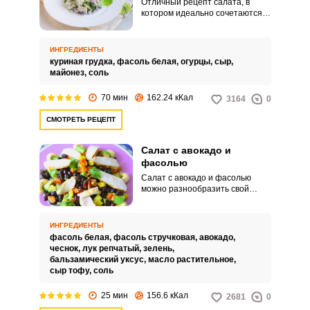
Отличный рецепт салата, в
котором идеально сочетаются
все ингредиенты: нежное
куриное филе, сытная фасоль и
свежий огурец. Он станет
ИНГРЕДИЕНТЫ
великолепным вариантом
куриная грудка,
фасоль белая,
огурцы,
сыр,
закуски на праздничном столе
майонез,
соль
или блюдом, которое
разнообразит повседневное
70 мин
162.24 кКал
3164
0
меню.
СМОТРЕТЬ РЕЦЕПТ
Салат с авокадо и
фасолью
Салат с авокадо и фасолью
можно разнообразить свой
рацион в период поста, ведь он
не содержит продуктов
животного происхождения. Нам
ИНГРЕДИЕНТЫ
понадобятся два вида фасоли:
фасоль белая,
фасоль стручковая,
авокадо,
спаржа и консервированная
чеснок,
лук репчатый,
зелень,
белая фасоль.
бальзамический уксус,
масло растительное,
сыр тофу,
соль
25 мин
156.6 кКал
2681
0