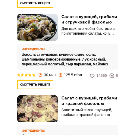
СМОТРЕТЬ РЕЦЕПТ
Салат с курицей, грибами
и стручковой фасолью
Для всех, кто любит быстрые в
приготовлении салаты, хочу
предложить невероятно
вкусный рецепт сытного салата
с курицей, грибами и стручковой
ИНГРЕДИЕНТЫ
фасолью. Закуска отлично
фасоль стручковая,
куриное филе,
соль,
подойдет для позднего ужина, а
шампиньоны консервированные,
лук красный,
также праздничного застолья.
перец черный молотый,
сыр пармезан,
майонез
ВХОД НА САЙТ
РЕГИСТРАЦИЯ
30 мин
125.5 кКал
14660
0
СМОТРЕТЬ РЕЦЕПТ
Войдите
с помощью социальных сетей:
Салат с курицей, грибами
и красной фасолью
Аппетитный салат с курицей,
грибами и красной фасолью –
или
замечательный вариант
вкусного, сытного и быстрого в
приготовлении блюда, которое
ИНГРЕДИЕНТЫ
можно приготовить в обычный