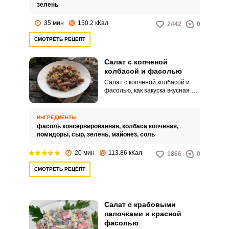
зелень
35 мин
150.2 кКал
2442
0
СМОТРЕТЬ РЕЦЕПТ
Салат с копченой
колбасой и фасолью
Салат с копченой колбасой и
фасолью, как закуска вкусная и
сытная, можно приготовить в
разных вариантах, меняя набор
дополнительных ингредиентов.
ИНГРЕДИЕНТЫ
В этом рецепте дополним такой
фасоль консервированная,
колбаса копченая,
салат помидорами с сыром и
помидоры,
сыр,
зелень,
майонез,
соль
зеленью.
20 мин
113.86 кКал
1866
0
СМОТРЕТЬ РЕЦЕПТ
Салат с крабовыми
палочками и красной
фасолью