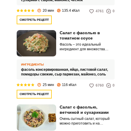
сухарики с сыром,
майонез,
чеснок
20 мин
135.4 кКал
4761
0
СМОТРЕТЬ РЕЦЕПТ
Салат с фасолью в
томатном соусе
Фасоль – это идеальный
ингредиент для множества
вкусных салатов. А
консервированный вариант
поможет не только приготовить
ИНГРЕДИЕНТЫ
аппетитное блюдо, но и
фасоль консервированная,
яйцо,
листовой салат,
сэкономить время.
помидоры свежие,
сыр пармезан,
майонез,
соль
25 мин
116 кКал
6760
0
СМОТРЕТЬ РЕЦЕПТ
Салат с фасолью,
ветчиной и сухариками
Очень сытный салат, который
можно приготовить и на
праздник, и в будни. Чтобы