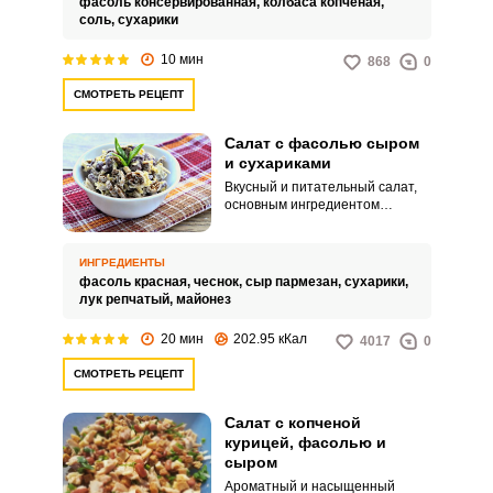
фасоль консервированная,
колбаса копченая,
соль,
сухарики
10 мин
868
0
СМОТРЕТЬ РЕЦЕПТ
Салат с фасолью сыром
и сухариками
Вкусный и питательный салат,
основным ингредиентом
которого является фасоль –
настоящая кладезь витаминов,
отличается неповторимым
ИНГРЕДИЕНТЫ
вкусом. И все благодаря
фасоль красная,
чеснок,
сыр пармезан,
сухарики,
сочетанию основного
лук репчатый,
майонез
ингредиента с сыром.
20 мин
202.95 кКал
4017
0
СМОТРЕТЬ РЕЦЕПТ
Салат с копченой
курицей, фасолью и
сыром
Ароматный и насыщенный