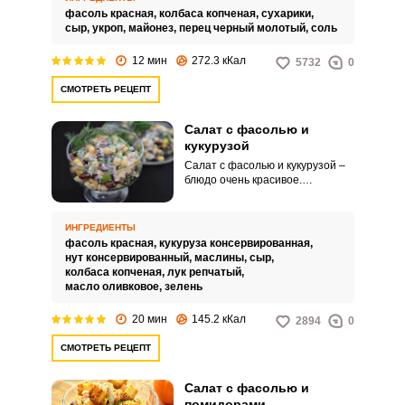
ярко.
фасоль красная,
колбаса копченая,
сухарики,
сыр,
укроп,
майонез,
перец черный молотый,
соль
12 мин
272.3 кКал
5732
0
СМОТРЕТЬ РЕЦЕПТ
Салат с фасолью и
кукурузой
Салат с фасолью и кукурузой –
блюдо очень красивое.
Интересное сочетание красок и
продуктов в салате дает
потрясающе вкусный результат.
ИНГРЕДИЕНТЫ
фасоль красная,
кукуруза консервированная,
нут консервированный,
маслины,
сыр,
колбаса копченая,
лук репчатый,
масло оливковое,
зелень
20 мин
145.2 кКал
2894
0
СМОТРЕТЬ РЕЦЕПТ
Салат с фасолью и
помидорами