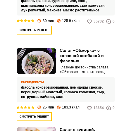
фасоль красная,
куриное филе,
соль,
день на обед или ужин. На
шампиньоны консервированные,
сыр пармезан,
первый взгляд, обычный, но
лук репчатый,
майонез,
масло растительное
интересный по вкусу салат
понравится всем любителям
30 мин
125.9 кКал
35732
0
простой домашней пищи.
Запомнить меня
СМОТРЕТЬ РЕЦЕПТ
ВХОД
Салат «Обжорка» с
ЕЩЕ НЕ ЗАРЕГИСТРИРОВАННЫ?
копченой колбасой и
фасолью
Забыли пароль?
Главные достоинства салата
«Обжорка» – это сытность,
аппетитный вид и доступность.
Блюдо, которое можно
ИНГРЕДИЕНТЫ
приготовить просто так без
фасоль консервированная,
помидоры свежие,
повода и наесться до отвала.
перец черный молотый,
колбаса копченая,
сыр,
петрушка,
майонез,
соль
25 мин
183.3 кКал
13654
0
СМОТРЕТЬ РЕЦЕПТ
Салат с курицей,