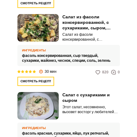
СМОТРЕТЬ РЕЦЕПТ
Салат из фасоли
консервированной, с
сухариками, сыром,
чесноком и майонезом
Салат из фасоли
консервированной, с
сухариками, сыром, чесноком и
майонезом – это популярная
ИНГРЕДИЕНТЫ
закуска, которая отличается
фасоль консервированная,
сыр твердый,
простотой приготовления и
сухарики,
майонез,
чеснок,
специи,
соль,
зелень
насыщенным вкусом. Чаще
всего используют красную
30 мин
820
0
фасоль, так как она придаёт
блюду цвет и приятную текстуру.
СМОТРЕТЬ РЕЦЕПТ
Салат с сухариками и
сыром
Этот салат, несомненно,
вызовет восторг у любителей
сытных, питательных и в то же
время несложных в
приготовлении блюд. Огромным
ИНГРЕДИЕНТЫ
достоинством такого салата
фасоль красная,
сухарики,
яйцо,
лук репчатый,
является его универсальность: