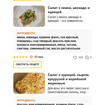
Салат с киноа, авокадо и
курицей
Салат с киноа, авокадо и
курицей – это невероятно
вкусная, аппетитная и
питательная кулинарная идея
для вашего домашнего стола
ИНГРЕДИЕНТЫ
или праздника. Кроме того,
киноа,
авокадо,
куриное филе,
лук красный,
такая закуска порадует своими
помидоры,
сыр твердый,
фасоль красная,
питательными свойствами.
кукуруза консервированная,
кинза,
чеснок,
сметана,
лимонный сок,
масло растительное
30 мин
386
0
СМОТРЕТЬ РЕЦЕПТ
Салат с курицей, сыром,
кукурузой и корейской
морковью
Для всех, кто любит простые в
приготовлении салаты, хочу
порекомендовать отличный
рецепт быстрого и вкусного
ИНГРЕДИЕНТЫ
салата с курицей, сыром,
фасоль консервированная,
куриное филе,
соль,