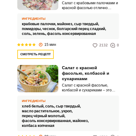
Салат с крабовыми палочками и
красной фасолью отлично
впишется в любой рацион
питания. Вкус у салата
ИНГРЕДИЕНТЫ
получается нежным, немного
крабовые палочки,
майонез,
сыр твердый,
соленым, немного сладким
помидоры,
чеснок,
болгарский перец сладкий,
благодаря овощам.
соль,
зелень,
фасоль консервированная
15 мин
2132
0
СМОТРЕТЬ РЕЦЕПТ
Салат с красной
фасолью, колбасой и
сухариками
Салат с красной фасолью,
колбасой и сухариками – это
великолепная закуска с высокой
питательной ценностью и
ИНГРЕДИЕНТЫ
оригинальным вкусом. Часто
хлеб белый,
соль,
сыр твердый,
такой салат готовят для мужских
масло растительное,
укроп,
посиделках за бокалом пива.
перец чёрный молотый,
фасоль консервированная,
майонез,
колбаса копченая