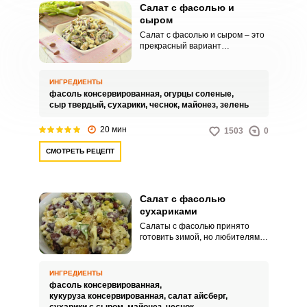
Салат с фасолью и
сыром
Салат с фасолью и сыром – это
прекрасный вариант
потрясающей закуски, для
приготовления которой не
требуется термической
ИНГРЕДИЕНТЫ
обработки продуктов. Все
фасоль консервированная,
огурцы соленые,
максимально просто.
сыр твердый,
сухарики,
чеснок,
майонез,
зелень
20 мин
1503
0
СМОТРЕТЬ РЕЦЕПТ
Салат с фасолью
сухариками
Салаты с фасолью принято
готовить зимой, но любителям
здоровой пищи, наверняка
захочется разнообразить свой
рацион. Этот салат относится
ИНГРЕДИЕНТЫ
не только к особенно полезным,
фасоль консервированная,
но также очень сытным блюдам.
кукуруза консервированная,
салат айсберг,