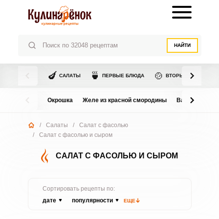
НАЙТИ
🍆
🍵
🍲
САЛАТЫ
ПЕРВЫЕ БЛЮДА
ВТОРЫЕ БЛЮДА
Окрошка
Желе из красной смородины
Варенье из в
/
Салаты
/
Салат с фасолью
/
Салат с фасолью и сыром
САЛАТ С ФАСОЛЬЮ И СЫРОМ
Сортировать рецепты по:
дате
популярности
ЕЩЕ