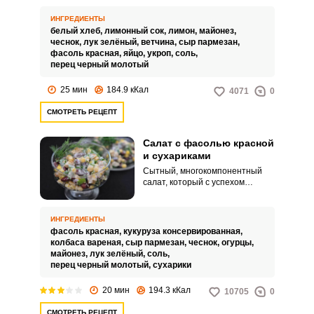
разнообразить и усложнить вкус
готового салата, можно ветчину
ИНГРЕДИЕНТЫ
предварительно слегка
белый хлеб,
лимонный сок,
лимон,
майонез,
обжарить на сковородке со
чеснок,
лук зелёный,
ветчина,
сыр пармезан,
сливочным маслом.
фасоль красная,
яйцо,
укроп,
соль,
перец черный молотый
25 мин
184.9 кКал
4071
0
СМОТРЕТЬ РЕЦЕПТ
Салат с фасолью красной
и сухариками
Сытный, многокомпонентный
салат, который с успехом
заменит целый обед. Свежий
огурец в составе дает нотки
свежести, а молодой чеснок –
ИНГРЕДИЕНТЫ
немного остроты и пикантности.
фасоль красная,
кукуруза консервированная,
колбаса вареная,
сыр пармезан,
чеснок,
огурцы,
майонез,
лук зелёный,
соль,
перец черный молотый,
сухарики
20 мин
194.3 кКал
10705
0
СМОТРЕТЬ РЕЦЕПТ