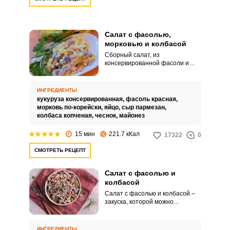
Салат с фасолью,
морковью и колбасой
Сборный салат, из
консервированной фасоли и
моркови по-корейски, дополнен
для сытности яйцом, колбасой и
кукурузой, сдобрен чесноком.
ИНГРЕДИЕНТЫ
Получается достаточно остро
кукуруза консервированная,
фасоль красная,
из-за приправ в маринаде
морковь по-корейски,
яйцо,
сыр пармезан,
моркови и из-за чеснока.
колбаса копченая,
чеснок,
майонез
15 мин
221.7 кКал
17322
0
СМОТРЕТЬ РЕЦЕПТ
Салат с фасолью и
колбасой
Салат с фасолью и колбасой –
закуска, которой можно
накормить нежданных гостей.
Салат готовится быстро и
просто, а выглядит красиво и
ИНГРЕДИЕНТЫ