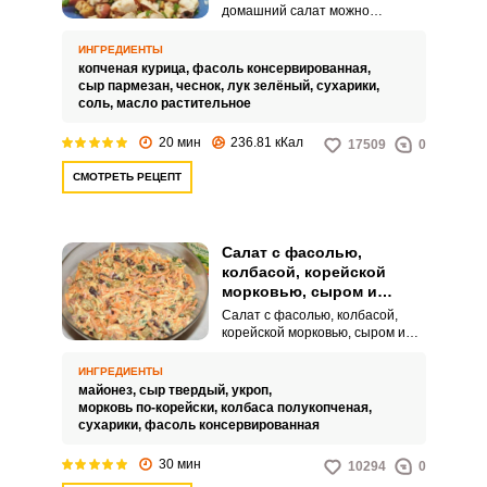
домашний салат можно
приготовить из копченой
курицы, фасоли и твердого
ИНГРЕДИЕНТЫ
сыра. Оцените простой рецепт
копченая курица,
фасоль консервированная,
для вашего питательного обеда
сыр пармезан,
чеснок,
лук зелёный,
сухарики,
или ужина.
соль,
масло растительное
20 мин
236.81 кКал
17509
0
СМОТРЕТЬ РЕЦЕПТ
Салат с фасолью,
колбасой, корейской
морковью, сыром и
сухариками
Салат с фасолью, колбасой,
корейской морковью, сыром и
сухариками – это отличный
вариант для праздничного
ИНГРЕДИЕНТЫ
стола. Закуска получается в
майонез,
сыр твердый,
укроп,
меру сочной, питательной и
морковь по-корейски,
колбаса полукопченая,
хрустящей.
сухарики,
фасоль консервированная
30 мин
10294
0