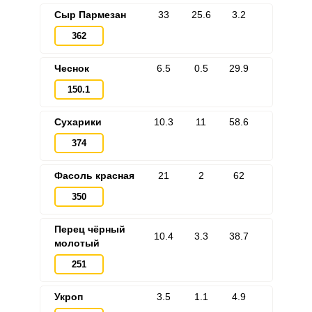
Сыр Пармезан
33
25.6
3.2
362
Чеснок
6.5
0.5
29.9
150.1
Сухарики
10.3
11
58.6
374
Фасоль красная
21
2
62
350
Перец чёрный
10.4
3.3
38.7
молотый
251
Укроп
3.5
1.1
4.9