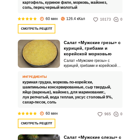
картофель,
куриное филе,
морковь,
майонез,
соль,
перец черный молотый
60 мин
126.4 кКал
10173
0
СМОТРЕТЬ РЕЦЕПТ
Салат «Мужские грезы» с
курицей, грибами и
корейской морковью
Салат «Мужские грезы» с
курицей, грибами и корейской
морковью – это многослойное
блюдо, созданное специально
ИНГРЕДИЕНТЫ
для любителей насыщенного,
куриная грудка,
морковь по-корейски,
питательного и ароматного
шампиньоны консервированные,
сыр твердый,
вкуса. Этот салат получил своё
яйцо (вареные),
майонез,
для маринования:,
название благодаря обилию
лук репчатый,
вода теплая,
уксус столовый 9%,
мясных ингредиентов и
сахар-песок,
соль
пикантных дополнений, которые
часто ассоциируются с
60 мин
965
0
«мужскими» предпочтениями в
еде.
СМОТРЕТЬ РЕЦЕПТ
Салат «Мужские слезы» с