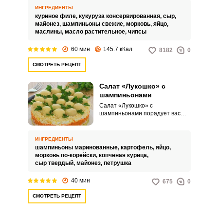
рецепту он готовится с мясом
ИНГРЕДИЕНТЫ
курицы, кукурузой и чипсами.
куриное филе,
кукуруза консервированная,
сыр,
майонез,
шампиньоны свежие,
морковь,
яйцо,
маслины,
масло растительное,
чипсы
60 мин
145.7 кКал
8182
0
СМОТРЕТЬ РЕЦЕПТ
Салат «Лукошко» с
шампиньонами
Салат «Лукошко» с
шампиньонами порадует вас
своей оригинальной подачей,
насыщенным вкусом и
удивительной сочностью. Такая
ИНГРЕДИЕНТЫ
яркая закуска идеально
шампиньоны маринованные,
картофель,
яйцо,
подойдет для вашего
морковь по-корейски,
копченая курица,
домашнего праздника.
сыр твердый,
майонез,
петрушка
40 мин
675
0
СМОТРЕТЬ РЕЦЕПТ