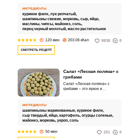
поколение. Они имеют свои
тонкости и секреты вкуса.
ИНГРЕДИЕНТЫ
куриное филе,
лук репчатый,
шампиньоны свежие,
морковь,
сыр,
яйцо,
маслины,
чипсы,
майонез,
соль,
перец черный молотый,
масло растительное
120 мин
203.06 кКал
9938
0
СМОТРЕТЬ РЕЦЕПТ
Салат «Лесная поляна» с
грибами
Салат «Лесная поляна» с
грибами – это яркое и
аппетитное блюдо,
заполненное свежими
ингредиентами и вкусом
ИНГРЕДИЕНТЫ
природы. Такой салат прекрасно
шампиньоны маринованные,
куриное филе,
разнообразит ваш стол и станет
сыр твердый,
яйцо,
картофель,
огурцы соленые,
идеальным дополнением к
майонез,
морковь,
укроп,
соль
любому застолью.
50 мин
251
0