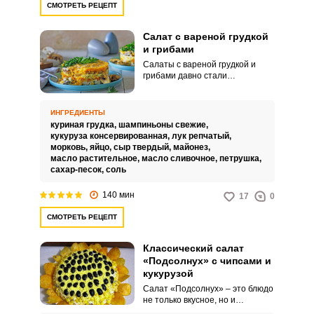
СМОТРЕТЬ РЕЦЕПТ
Салат с вареной грудкой
и грибами
Салаты с вареной грудкой и
грибами давно стали
популярными на нашем столе,
ведь ингредиенты для них
доступные и вкусом
ИНГРЕДИЕНТЫ
гармонируют. В этом варианте
куриная грудка,
шампиньоны свежие,
грибы обжариваем.
кукуруза консервированная,
лук репчатый,
морковь,
яйцо,
сыр твердый,
майонез,
масло растительное,
масло сливочное,
петрушка,
сахар-песок,
соль
140 мин
17
0
СМОТРЕТЬ РЕЦЕПТ
Классический салат
«Подсолнух» с чипсами и
кукурузой
Салат «Подсолнух» – это блюдо
не только вкусное, но и
красивое. По классическому