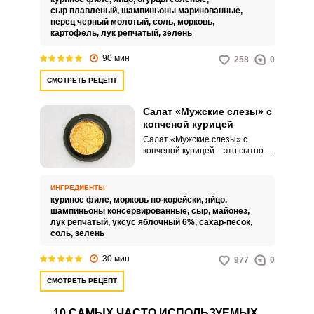
поразит всех гостей за
сыр плавленый,
шампиньоны маринованные,
праздничным столом.
перец черный молотый,
соль,
морковь,
картофель,
лук репчатый,
зелень
90 мин
258
0
СМОТРЕТЬ РЕЦЕПТ
Салат «Мужские слезы» с
копченой курицей
Салат «Мужские слезы» с
копченой курицей – это сытное
и ароматное блюдо. Салат
можно украсить зеленью или
орехами для изысканного вида.
ИНГРЕДИЕНТЫ
куриное филе,
морковь по-корейски,
яйцо,
шампиньоны консервированные,
сыр,
майонез,
лук репчатый,
уксус яблочный 6%,
сахар-песок,
соль,
зелень
30 мин
977
0
СМОТРЕТЬ РЕЦЕПТ
10 САМЫХ ЧАСТО ИСПОЛЬЗУЕМЫХ