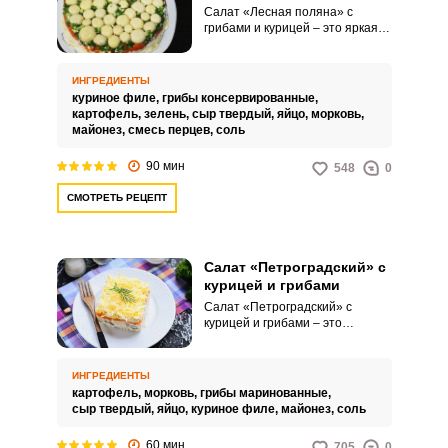
Салат «Лесная поляна» с
грибами и курицей – это яркая и
невероятно вкусная закуска для
вашего праздничного стола.
Такое угощение с
ИНГРЕДИЕНТЫ
привлекательными грибами
куриное филе,
грибы консервированные,
станет настоящим украшением
картофель,
зелень,
сыр твердый,
яйцо,
морковь,
вашего особого вечера.
майонез,
смесь перцев,
соль
90 мин
548
0
СМОТРЕТЬ РЕЦЕПТ
Салат «Петроградский» с
курицей и грибами
Салат «Петроградский» с
курицей и грибами – это
насыщенное сочетание
компонентов, которое
понравится каждому. Этот
ИНГРЕДИЕНТЫ
блюдо идеально подходит для
картофель,
морковь,
грибы маринованные,
зимнего застолья, согревая и
сыр твердый,
яйцо,
куриное филе,
майонез,
соль
радуя своим богатством.
60 мин
705
0