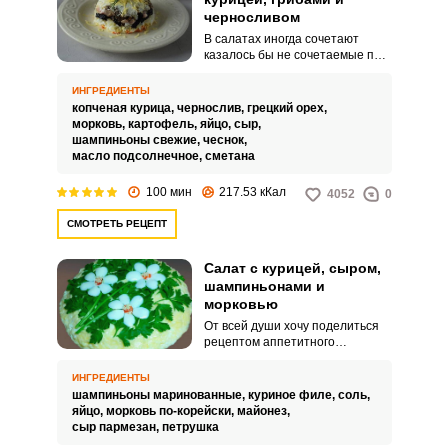
черносливом
В салатах иногда сочетают
казалось бы не сочетаемые по
свои вкусовым качествам
продукты. Но в итоге
ИНГРЕДИЕНТЫ
получаются очень необычно и
копченая курица,
чернослив,
грецкий орех,
интересно.
морковь,
картофель,
яйцо,
сыр,
шампиньоны свежие,
чеснок,
масло подсолнечное,
сметана
100 мин
217.53 кКал
4052
0
СМОТРЕТЬ РЕЦЕПТ
Салат с курицей, сыром,
шампиньонами и
морковью
От всей души хочу поделиться
рецептом аппетитного
пикантного салата с курицей,
сыром, шампиньонами и
ИНГРЕДИЕНТЫ
морковью. Сочный салат я часто
шампиньоны маринованные,
куриное филе,
соль,
готовлю на семейные застолья.
яйцо,
морковь по-корейски,
майонез,
сыр пармезан,
петрушка