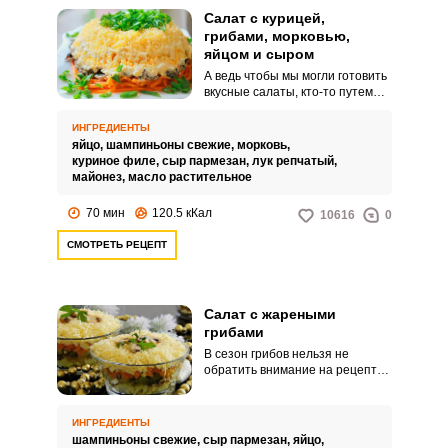
Салат с курицей,
грибами, морковью,
яйцом и сыром
А ведь чтобы мы могли готовить
вкусные салаты, кто-то путем
долгих экспериментов приходил
к этим рецептам. Представляем
ИНГРЕДИЕНТЫ
вам самый удачный вариант
яйцо,
шампиньоны свежие,
морковь,
салата из курицы, грибов,
куриное филе,
сыр пармезан,
лук репчатый,
моркови, яйца и грецкого ореха.
майонез,
масло растительное
70 мин
120.5 кКал
10616
0
СМОТРЕТЬ РЕЦЕПТ
Салат с жареными
грибами
В сезон грибов нельзя не
обратить внимание на рецепт
салата с жареными грибами.
Грибы делают эту закуску
удивительно нежной и
ИНГРЕДИЕНТЫ
интересной по вкусу.
шампиньоны свежие,
сыр пармезан,
яйцо,