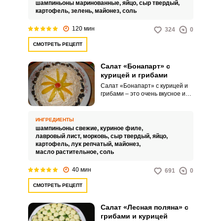
разнообразие текстур и вкусов.
шампиньоны маринованные,
яйцо,
сыр твердый,
Нежные кусочки курицы и грибов
картофель,
зелень,
майонез,
соль
в симбиозе с хрустящей
морковью создают
120 мин
324
0
потрясающий гастрономический
эффект.
СМОТРЕТЬ РЕЦЕПТ
Запомнить меня
Салат «Бонапарт» с
ВХОД
курицей и грибами
Салат «Бонапарт» с курицей и
ЕЩЕ НЕ ЗАРЕГИСТРИРОВАННЫ?
грибами – это очень вкусное и
сытное блюдо, которое можно
подать как на праздничный
Забыли пароль?
стол, так и на семейный ужин.
ИНГРЕДИЕНТЫ
Он получается не только очень
шампиньоны свежие,
куриное филе,
вкусным, но и безумно
лавровый лист,
морковь,
сыр твердый,
яйцо,
красивым.
картофель,
лук репчатый,
майонез,
масло растительное,
соль
40 мин
691
0
СМОТРЕТЬ РЕЦЕПТ
Салат «Лесная поляна» с
грибами и курицей