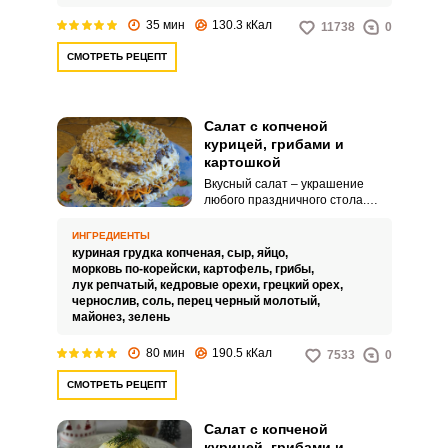
отнимет много времени и
доставит массу удовольствий.
35 мин
130.3 кКал
11738
0
СМОТРЕТЬ РЕЦЕПТ
Салат с копченой
курицей, грибами и
картошкой
Вкусный салат – украшение
любого праздничного стола.
Однако, когда дело касается
праздников, то большое
ИНГРЕДИЕНТЫ
значение имеет красивая
куриная грудка копченая,
сыр,
яйцо,
подача блюда.
морковь по-корейски,
картофель,
грибы,
лук репчатый,
кедровые орехи,
грецкий орех,
чернослив,
соль,
перец черный молотый,
майонез,
зелень
80 мин
190.5 кКал
7533
0
СМОТРЕТЬ РЕЦЕПТ
Салат с копченой
курицей, грибами и