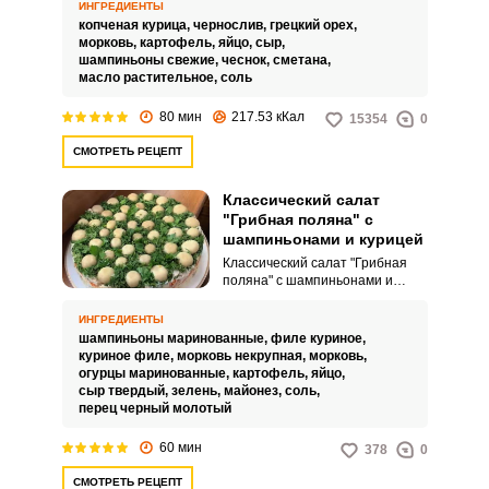
питательный салат с
ИНГРЕДИЕНТЫ
невероятным вкусовым
копченая курица,
чернослив,
грецкий орех,
сочетанием. Копченая курицы,
морковь,
картофель,
яйцо,
сыр,
шампиньоны и чернослив
шампиньоны свежие,
чеснок,
сметана,
прекрасно друг друга
масло растительное,
соль
дополняют, а нежная сметанная
заправка сделает его еще
80 мин
217.53 кКал
15354
0
аппетитнее!
СМОТРЕТЬ РЕЦЕПТ
Классический салат
"Грибная поляна" с
шампиньонами и курицей
Классический салат "Грибная
поляна" с шампиньонами и
курицей, как эффектное блюдо к
праздничному столу,
ИНГРЕДИЕНТЫ
дополняется отварными
шампиньоны маринованные,
филе куриное,
овощами, маринованным
куриное филе,
морковь некрупная,
морковь,
огурцом, сыром и яйцом.
огурцы маринованные,
картофель,
яйцо,
Формируется послойно, все
сыр твердый,
зелень,
майонез,
соль,
слои покрываются майонезом, а
перец черный молотый
затем салат переворачивается.
60 мин
378
0
СМОТРЕТЬ РЕЦЕПТ