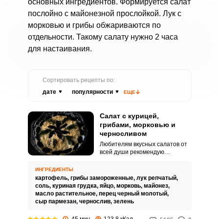
основных ингредиентов. Формируется салат
послойно с майонезной прослойкой. Лук с
морковью и грибы обжариваются по
отдельности. Такому салату нужно 2 часа
для настаивания.
Сортировать рецепты по:
дате
популярности
ЕЩЕ
Салат с курицей,
грибами, морковью и
черносливом
Любителям вкусных салатов от
всей души рекомендую
приготовить аппетитный салат с
курицей, грибами, морковью и
ИНГРЕДИЕНТЫ
черносливом. Необычный салат
картофель,
грибы замороженные,
лук репчатый,
получается необыкновенно
соль,
куриная грудка,
яйцо,
морковь,
майонез,
сочным и интересным по вкусу.
масло растительное,
перец черный молотый,
сыр пармезан,
чернослив,
зелень
45 мин
123.8 кКал