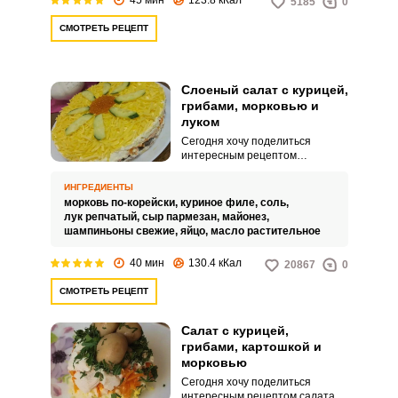
5185
0
СМОТРЕТЬ РЕЦЕПТ
Слоеный салат с курицей,
грибами, морковью и
луком
Сегодня хочу поделиться
интересным рецептом
невероятно аппетитного и
вкусного слоеного салата,
ИНГРЕДИЕНТЫ
приготовленного с курицей,
морковь по-корейски,
куриное филе,
соль,
грибами, морковью и луком. Этот
лук репчатый,
сыр пармезан,
майонез,
салат станет украшением
шампиньоны свежие,
яйцо,
масло растительное
любого праздника.
40 мин
130.4 кКал
20867
0
СМОТРЕТЬ РЕЦЕПТ
Салат с курицей,
грибами, картошкой и
морковью
Сегодня хочу поделиться
интересным рецептом салата с