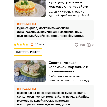
курицей, грибами и
морковью по-корейски
Салат «Мужские слезы» с
курицей, грибами и корейской
морковью – это идеальное
блюдо для тех, кто ценит
ИНГРЕДИЕНТЫ
гармонию вкусов и яркие
куриное филе,
морковь по-корейски,
текстуры. Пряная корейская
яйцо (вареные),
шампиньоны маринованные,
морковь, нежная курочка и
сыр твердый,
майонез,
перец черный молотый
ароматные грибы создают
непревзойденное сочетание, в
30 мин
708
0
котором каждая деталь
усиливает общее впечатление.
СМОТРЕТЬ РЕЦЕПТ
Салат с курицей,
корейской морковью и
шампиньонами
Любителям интересных
пикантных салатов от всей души
рекомендую воспользоваться
необыкновенно вкусным
ИНГРЕДИЕНТЫ
рецептом и приготовить салат с
шампиньоны консервированные,
куриное филе,
курицей, корейской морковью и
соль,
перец черный молотый,
лук репчатый,
яйцо,
шампиньонами. Процесс
морковь по-корейски,
сыр пармезан,
приготовления такого салата не
масло растительное,
майонез,
укроп