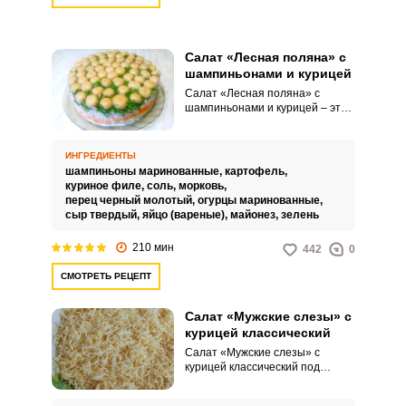
Салат «Лесная поляна» с
шампиньонами и курицей
Салат «Лесная поляна» с
шампиньонами и курицей – это
закуска с весьма интересным и
запоминающимся видом.
Основным ингредиентом салата
ИНГРЕДИЕНТЫ
являются грибы, это могут быть
шампиньоны маринованные,
картофель,
небольшие опята или
куриное филе,
соль,
морковь,
шампиньоны.
перец черный молотый,
огурцы маринованные,
сыр твердый,
яйцо (вареные),
майонез,
зелень
210 мин
442
0
СМОТРЕТЬ РЕЦЕПТ
Салат «Мужские слезы» с
курицей классический
Салат «Мужские слезы» с
курицей классический под
нежной сырной шапкой
выглядит очень красиво. На вкус