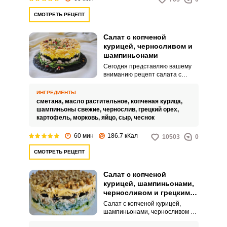
СМОТРЕТЬ РЕЦЕПТ
Салат с копченой
курицей, черносливом и
шампиньонами
Сегодня представляю вашему
вниманию рецепт салата с
копченой курицей, черносливом
и шампиньонами. В салат можно
ИНГРЕДИЕНТЫ
добавить, как маринованные
сметана,
масло растительное,
копченая курица,
шампиньоны, так и свежие,
шампиньоны свежие,
чернослив,
грецкий орех,
предварительно обжарив их на
картофель,
морковь,
яйцо,
сыр,
чеснок
растительном масле.
60 мин
186.7 кКал
10503
0
СМОТРЕТЬ РЕЦЕПТ
Салат с копченой
курицей, шампиньонами,
черносливом и грецким
орехом
Салат с копченой курицей,
шампиньонами, черносливом и
грецким орехом - вкусный,