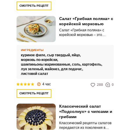
СМОТРЕТЬ РЕЦЕПТ
Салат «Грибная поляна» с
корейской морковью
Салат «Грибная поляна» с
корейской морковью – это
оригинальное угощение,
которое хорошо насыщает и
выгодно смотрится не только на
ИНГРЕДИЕНТЫ
семейных застольях, но и на
куриное филе,
сыр твердый,
яйцо,
праздничных мероприятиях.
морковь по-корейски,
Яркая сочная закуска готовится
шампиньоны маринованные,
соль,
картофель,
проще, чем может показаться.
лук зеленый,
майонез,
для подачи:,
листовой салат
4 час
288
0
СМОТРЕТЬ РЕЦЕПТ
Классический салат
«Подсолнух» с чипсами и
грибами
Классический рецепты салатов
передаются из поколения в