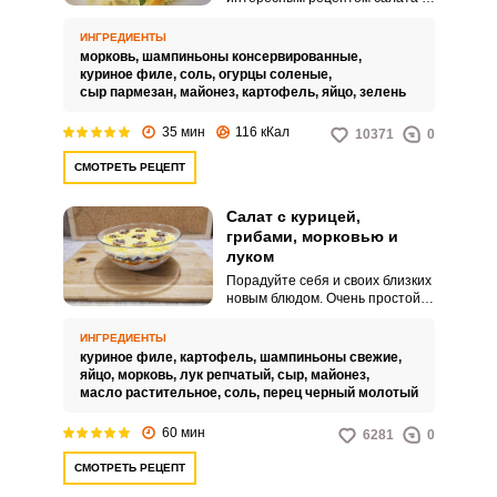
курицей, грибами, картошкой и
морковью. Яркий салат станет
ИНГРЕДИЕНТЫ
украшением любого
морковь,
шампиньоны консервированные,
торжественного мероприятия.
куриное филе,
соль,
огурцы соленые,
сыр пармезан,
майонез,
картофель,
яйцо,
зелень
35 мин
116 кКал
10371
0
СМОТРЕТЬ РЕЦЕПТ
Салат с курицей,
грибами, морковью и
луком
Порадуйте себя и своих близких
новым блюдом. Очень простой
салат с курицей и грибами
можно приготовить на ужин.
ИНГРЕДИЕНТЫ
куриное филе,
картофель,
шампиньоны свежие,
яйцо,
морковь,
лук репчатый,
сыр,
майонез,
масло растительное,
соль,
перец черный молотый
60 мин
6281
0
СМОТРЕТЬ РЕЦЕПТ