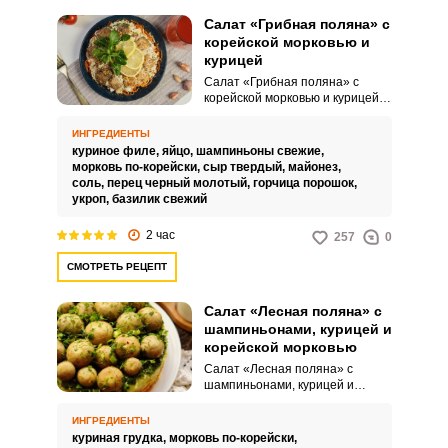
Салат «Грибная поляна» с
корейской морковью и
курицей
Салат «Грибная поляна» с
корейской морковью и курицей –
это многослойный салат,
который привлекает внимание
ИНГРЕДИЕНТЫ
своим необычным
куриное филе,
яйцо,
шампиньоны свежие,
оформлением и богатым
морковь по-корейски,
сыр твердый,
майонез,
сочетанием ингредиентов. Такой
соль,
перец черный молотый,
горчица порошок,
салат это не только вкусное, но
укроп,
базилик свежий
и очень декоративное блюдо,
которое часто подают на
ВХОД НА САЙТ
РЕГИСТРАЦИЯ
2 час
257
0
праздничных столах.
СМОТРЕТЬ РЕЦЕПТ
Войдите
с помощью социальных сетей:
Салат «Лесная поляна» с
шампиньонами, курицей и
корейской морковью
Салат «Лесная поляна» с
шампиньонами, курицей и
или
корейской морковкой – это
пикантная закуска,
ИНГРЕДИЕНТЫ
соединяющая в себе
куриная грудка,
морковь по-корейски,