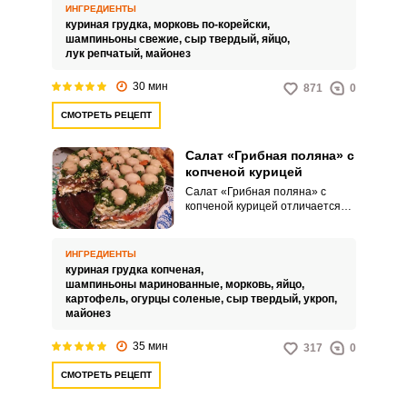
нежный и насыщенный.
ИНГРЕДИЕНТЫ
куриная грудка,
морковь по-корейски,
шампиньоны свежие,
сыр твердый,
яйцо,
лук репчатый,
майонез
30 мин
871
0
СМОТРЕТЬ РЕЦЕПТ
Салат «Грибная поляна» с
копченой курицей
Салат «Грибная поляна» с
копченой курицей отличается
насыщенным вкусом,
питательными свойствами и
привлекательной подачей.
ИНГРЕДИЕНТЫ
Такой кулинарный вариант
куриная грудка копченая,
идеально подходит для
шампиньоны маринованные,
морковь,
яйцо,
праздничного стола.
картофель,
огурцы соленые,
сыр твердый,
укроп,
майонез
35 мин
317
0
СМОТРЕТЬ РЕЦЕПТ