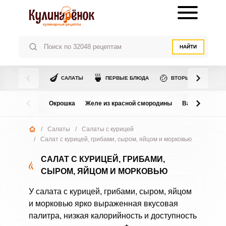
НАЙТИ
🍆
🍵
🍲
САЛАТЫ
ПЕРВЫЕ БЛЮДА
ВТОРЫЕ БЛЮДА
Окрошка
Желе из красной смородины
Варенье из в
/
Салаты
/
Салаты с курицей
/
Салат с курицей, грибами, сыром, яйцом и морковью
САЛАТ С КУРИЦЕЙ, ГРИБАМИ,
СЫРОМ, ЯЙЦОМ И МОРКОВЬЮ
У салата с курицей, грибами, сыром, яйцом
и морковью ярко выраженная вкусовая
палитра, низкая калорийность и доступность