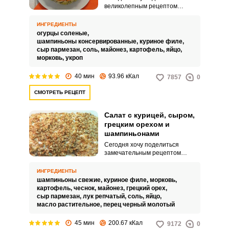
великолепным рецептом
салата, приготовленного с
курицей, сыром, шампиньонами
ИНГРЕДИЕНТЫ
и картошкой. Салат отлично
огурцы соленые,
подойдет в качестве закуски на
шампиньоны консервированные,
куриное филе,
праздничный стол или на
сыр пармезан,
соль,
майонез,
картофель,
яйцо,
семейное застолье.
морковь,
укроп
40 мин
93.96 кКал
7857
0
СМОТРЕТЬ РЕЦЕПТ
Салат с курицей, сыром,
грецким орехом и
шампиньонами
Сегодня хочу поделиться
замечательным рецептом
великолепного салата с
курицей, сыром, грецким орехом
ИНГРЕДИЕНТЫ
и шампиньонами. Салат
шампиньоны свежие,
куриное филе,
морковь,
получается ароматным и
картофель,
чеснок,
майонез,
грецкий орех,
невероятно аппетитным.
сыр пармезан,
лук репчатый,
соль,
яйцо,
масло растительное,
перец черный молотый
45 мин
200.67 кКал
9172
0