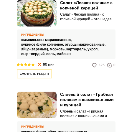
Салат «Лесная поляна» с
копченой курицей
Салат «Лесная поляна» с
копченой курицей – это шедевр
кулинарного искусства, который
станет украшением любого
стола. Нежное мясо копченой
ИНГРЕДИЕНТЫ
курицы и маринованные грибы
шампиньоны маринованные,
создают уникальный аромат, а
куриное филе копченое,
огурцы маринованные,
свежие овощи добавляют
яйцо (вареные),
морковь,
картофель,
укроп,
освежающую нотку.
сыр твердый,
соль,
майонез
90 мин
325
0
СМОТРЕТЬ РЕЦЕПТ
Слоеный салат «Грибная
поляна» с шампиньонами
и курицей
Слоеный салат «Грибная
поляна» с шампиньонами и
курицей выглядит невероятно
привлекательно.
ИНГРЕДИЕНТЫ
Презентабельный внешний вид
куриное филе,
яйцо,
огурцы соленые,