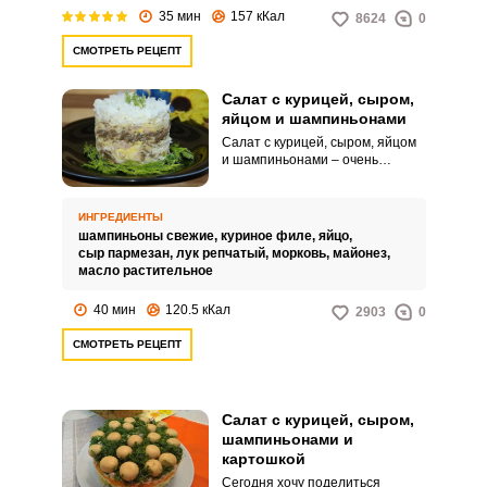
35 мин
157 кКал
8624
0
СМОТРЕТЬ РЕЦЕПТ
Салат с курицей, сыром,
яйцом и шампиньонами
Салат с курицей, сыром, яйцом
и шампиньонами – очень
вкусный, питательный и
ароматный салат, который так и
хочется приготовить! Вкусное и
ИНГРЕДИЕНТЫ
полезное сочетание продуктов,
шампиньоны свежие,
куриное филе,
яйцо,
нежная заправка из майонеза
сыр пармезан,
лук репчатый,
морковь,
майонез,
делают его сытным и
масло растительное
невероятно аппетитным.
Настоящее объедение!
40 мин
120.5 кКал
2903
0
СМОТРЕТЬ РЕЦЕПТ
Салат с курицей, сыром,
шампиньонами и
картошкой
Сегодня хочу поделиться