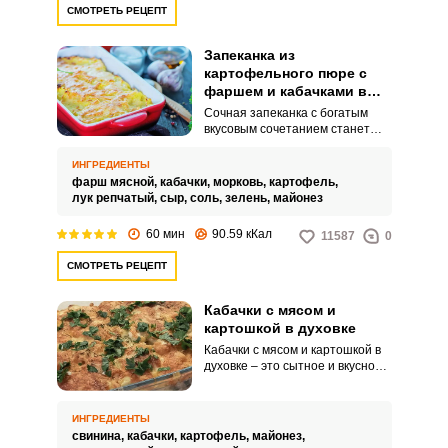
СМОТРЕТЬ РЕЦЕПТ
Запеканка из
картофельного пюре с
фаршем и кабачками в
духовке
Сочная запеканка с богатым
вкусовым сочетанием станет
сытным и питательным блюдом
для всей семьи. Приготовить ее
ИНГРЕДИЕНТЫ
очень просто, а результат
фарш мясной,
кабачки,
морковь,
картофель,
потрясающий.
лук репчатый,
сыр,
соль,
зелень,
майонез
60 мин
90.59 кКал
11587
0
СМОТРЕТЬ РЕЦЕПТ
Кабачки с мясом и
картошкой в духовке
Кабачки с мясом и картошкой в
духовке – это сытное и вкусное
блюдо, которое непременно
понравится всей вашей семье.
Кабачки, мясо и картошка
ИНГРЕДИЕНТЫ
содержат белок и жиры
свинина,
кабачки,
картофель,
майонез,
необходимые для здорового