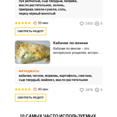
лук репчатый,
сыр твердый,
паприка,
питания, что делает это блюдо
масло растительное,
зелень,
не только вкусным, но и
приправа хмели-сунели,
соль,
питательным.
перец чёрный молотый
50 мин
1433
0
СМОТРЕТЬ РЕЦЕПТ
Кабачки по-венски
Кабачки по-венски – это
интересное угощение, которое
будет актуально как для
домашних обедов, так и для
праздников. Аппетитное блюдо
можно подавать
ИНГРЕДИЕНТЫ
самостоятельно или
кабачки,
чеснок,
морковь,
картофель,
сметана,
использовать в качестве
сыр твердый,
майонез,
масло растительное
оригинального и сытного
гарнира.
90 мин
1978
0
СМОТРЕТЬ РЕЦЕПТ
10 САМЫХ ЧАСТО ИСПОЛЬЗУЕМЫХ