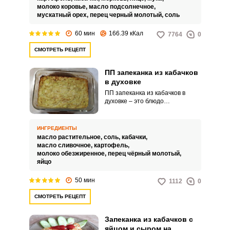
молоко коровье,
масло подсолнечное,
мускатный орех,
перец черный молотый,
соль
60 мин
166.39 кКал
7764
0
СМОТРЕТЬ РЕЦЕПТ
ПП запеканка из кабачков
в духовке
ПП запеканка из кабачков в
духовке – это блюдо
питательное, вкусное и богатое
клетчаткой. С такой легкой
запеканки можно отлично
ИНГРЕДИЕНТЫ
начать день, она понравится
масло растительное,
соль,
кабачки,
взрослым и детям.
масло сливочное,
картофель,
молоко обезжиренное,
перец чёрный молотый,
яйцо
50 мин
1112
0
СМОТРЕТЬ РЕЦЕПТ
Запеканка из кабачков с
яйцом и сыром на