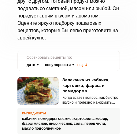
друг с другом. Готовый продукт можно
подавать со сметаной, мясом или рыбой. Он
порадует своим вкусом и ароматом.
Оцените яркую подборку пошаговых
рецептов, которые Вы легко приготовите на
своей кухне.
Сортировать рецепты по:
дате
популярности
ЕЩЕ
Запеканка из кабачка,
картошки, фарша и
помидоров
Когда встает вопрос: как быстро,
вкусно и полезно накормить
семью из доступных продуктов.
На ум сразу приходит запеканка
ИНГРЕДИЕНТЫ
из кабачка, картошки, фарша и
кабачки,
помидоры свежие,
картофель,
кефир,
помидоров, в духовке овощи
фарш мясной,
яйцо,
чеснок,
соль,
перец чили,
сохраняют большую часть своих
масло подсолнечное
полезных свойств и само по
себе блюдо получается очень