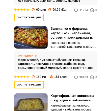
лук репчатый,
сыр,
соль,
зелень,
майонез
60 мин
90.59 кКал
11224
0
СМОТРЕТЬ РЕЦЕПТ
Запеканка с фаршем,
картошкой, кабачками,
сыром и помидорами в
духовке
Запеканка с фаршем,
картошкой, кабачками, сыром и
помидорами в духовке – это
невероятное блюдо, очень
ИНГРЕДИЕНТЫ
питательное и сытное. Готовить
фарш мясной,
лук репчатый,
чеснок,
кабачки,
его легко и просто и можно
картофель,
помидоры свежие,
майонез,
сыр,
накормить большую семью.
соль,
перец черный молотый,
масло растительное
150 мин
151 кКал
30163
0
СМОТРЕТЬ РЕЦЕПТ
Картофельная запеканка
с курицей и кабачками
Картофельная запеканка с
ВХОД НА САЙТ
РЕГИСТРАЦИЯ
курицей и кабачками хороша