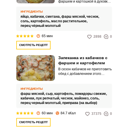
фаршем и картошкой в духовке
– это рецепт, который очень
популярен у хозяек. Это
ИНГРЕДИЕНТЫ
сбалансированное, вкусное и
яйцо,
кабачки,
сметана,
фарш мясной,
чеснок,
питательное блюдо, его легко и
соль,
картофель,
масло растительное,
удобно готовить.
перец чёрный молотый
65 мин
2898
0
СМОТРЕТЬ РЕЦЕПТ
Запеканка из кабачков с
фаршем и картофелем
В сезон кабачков не приготовить
обед с добавлением этого
овоща просто преступление
ведь, например, запеканка из
кабачков с фаршем и
ИНГРЕДИЕНТЫ
картофелем – полноценное
фарш мясной,
сыр,
картофель,
помидоры свежие,
питательное блюдо, которое не
кабачки,
лук репчатый,
чеснок,
майонез,
соль,
только очень вкусное и сочное,
перец черный молотый,
приправа (на выбор)
но еще и полезное. Оно точно
понравится всей вашей семье!
60 мин
84.7 кКал
37375
0
СМОТРЕТЬ РЕЦЕПТ