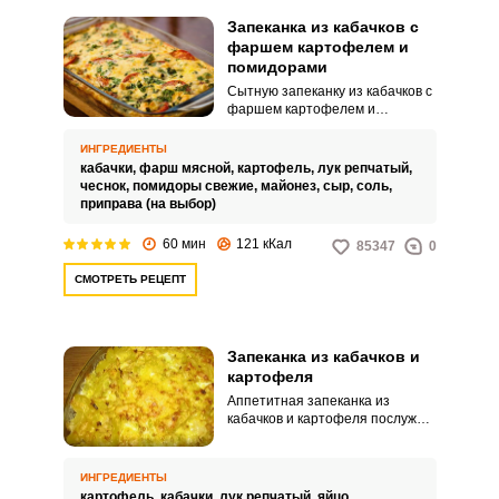
Запеканка из кабачков с
фаршем картофелем и
помидорами
Сытную запеканку из кабачков с
фаршем картофелем и
помидорами можно подавать на
семейный обед или ужин. Блюдо
ИНГРЕДИЕНТЫ
получается питательным и
кабачки,
фарш мясной,
картофель,
лук репчатый,
аппетитным благодаря
чеснок,
помидоры свежие,
майонез,
сыр,
соль,
добавлению других овощей и
приправа (на выбор)
фарша.
60 мин
121 кКал
85347
0
СМОТРЕТЬ РЕЦЕПТ
Запеканка из кабачков и
картофеля
Аппетитная запеканка из
кабачков и картофеля послужит
сытным вариантом вашего
гарнира. Подавать такое блюдо
можно к мясу или рыбе.
ИНГРЕДИЕНТЫ
картофель,
кабачки,
лук репчатый,
яйцо,