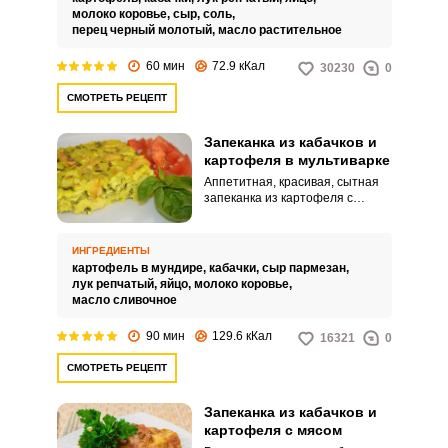
молоко коровье,
сыр,
соль,
перец черный молотый,
масло растительное
60 мин
72.9 кКал
30230
0
СМОТРЕТЬ РЕЦЕПТ
Запеканка из кабачков и
картофеля в мультиварке
Аппетитная, красивая, сытная
запеканка из картофеля с
кабачками под румяной
корочкой сыра – это очень
просто. При помощи
ИНГРЕДИЕНТЫ
мультиварки вы с легкостью
картофель в мундире,
кабачки,
сыр пармезан,
можете приготовить такой
лук репчатый,
яйцо,
молоко коровье,
аппетитный и простой обед, не
масло сливочное
отвлекаясь на плиту и духовку.
90 мин
129.6 кКал
16321
0
СМОТРЕТЬ РЕЦЕПТ
Запеканка из кабачков и
картофеля с мясом