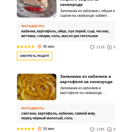
сковороде
Запеканка из кабачков с яйцом и
сыром на сковороде займет
заслуженное место на вашем
праздничном столе. Мы
ИНГРЕДИЕНТЫ
добавили для сытости в начинку
кабачки,
картофель,
яйцо,
лук порей,
сыр,
чеснок,
ветчину.
ветчина,
специи,
соль,
масло растительное
40 мин
1218
0
СМОТРЕТЬ РЕЦЕПТ
Запеканка из кабачков и
картофеля на сковороде
Запеканка из кабачков и
картофеля на сковороде
получается нежной и вкусной,
да и рецепт очень простой.
Будем готовить запеканку по
ИНГРЕДИЕНТЫ
такому деревенскому способу на
сметана,
картофель,
кабачки,
свиной жир,
топленом свином жире и
перец чёрный молотый,
соль
чугунной сковороде.
50 мин
1295
0