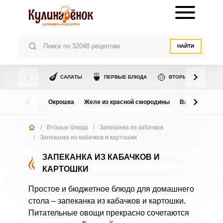
НАЙТИ
🍆
🍵
🍲
САЛАТЫ
ПЕРВЫЕ БЛЮДА
ВТОРЫЕ БЛЮДА
Окрошка
Желе из красной смородины
Варенье из в
/
Вторые блюда
/
Запеканка из кабачков
/
Запеканка из кабачков и картошки
ЗАПЕКАНКА ИЗ КАБАЧКОВ И
КАРТОШКИ
Простое и бюджетное блюдо для домашнего
стола – запеканка из кабачков и картошки.
Питательные овощи прекрасно сочетаются