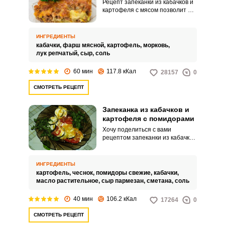
Рецепт запеканки из кабачков и
картофеля с мясом позволит не
тратить на его приготовления
много времени. Быстро, сочно и
сытно – то, что нужно, для
ИНГРЕДИЕНТЫ
семейного обеда.
кабачки,
фарш мясной,
картофель,
морковь,
лук репчатый,
сыр,
соль
60 мин
117.8 кКал
28157
0
СМОТРЕТЬ РЕЦЕПТ
Запеканка из кабачков и
картофеля с помидорами
Хочу поделиться с вами
рецептом запеканки из кабачков
и картофеля с помидорами. Я
очень люблю готовить, но когда
вкусное блюдо можно быстро и
ИНГРЕДИЕНТЫ
просто приготовить – это просто
картофель,
чеснок,
помидоры свежие,
кабачки,
замечательно.Запеканка
масло растительное,
сыр пармезан,
сметана,
соль
получается сытной и сочной с
аппетитной сырной корочкой.
40 мин
106.2 кКал
17264
0
СМОТРЕТЬ РЕЦЕПТ