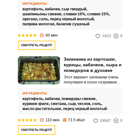
аппетитным видом. Такое
ИНГРЕДИЕНТЫ
угощение послужит
картофель,
кабачки,
сыр твердый,
оригинальным гарниром к
шампиньоны свежие,
сливки 10%,
сливки 15%,
мясным и рыбным блюдам.
орегано,
соль,
перец чёрный молотый,
паприка молотая,
базилик сушеный
60 мин
1023
0
СМОТРЕТЬ РЕЦЕПТ
Запеканка из картошки,
курицы, кабачков, сыра и
помидоров в духовке
Этот вариант запеканки очень
популярен в сезон созревания
кабачков. Блюдо простое и
сытное.
ИНГРЕДИЕНТЫ
картофель,
кабачки,
помидоры свежие,
куриное филе,
сметана,
сыр,
чеснок,
соль,
масло растительное,
перец черный молотый
110 мин
71.5 кКал
24847
0
СМОТРЕТЬ РЕЦЕПТ