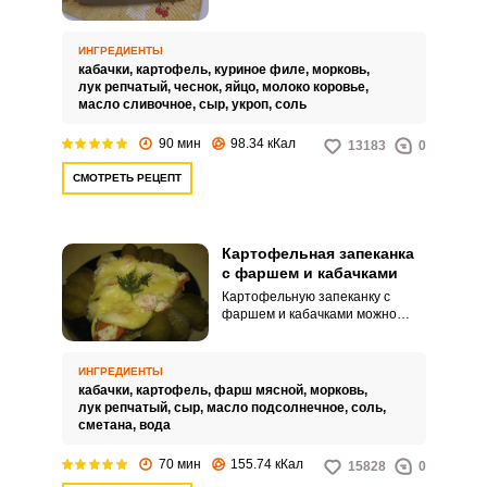
тем, что ее можно есть как в
горячем, так и холодном виде.
Войдите
Такое блюдо готовится
ИНГРЕДИЕНТЫ
с помощью социальных сетей:
максимально просто и не
кабачки,
картофель,
куриное филе,
морковь,
требует больших затрат
лук репчатый,
чеснок,
яйцо,
молоко коровье,
времени.
масло сливочное,
сыр,
укроп,
соль
90 мин
98.34 кКал
13183
0
или
СМОТРЕТЬ РЕЦЕПТ
Картофельная запеканка
с фаршем и кабачками
Картофельную запеканку с
фаршем и кабачками можно
Запомнить меня
приготовить из самых простых и
недорогих продуктов. С мясным
ВХОД
фаршем это блюдо будет более
ИНГРЕДИЕНТЫ
сытным и подойдет для
кабачки,
картофель,
фарш мясной,
морковь,
семейного ужина.
ЕЩЕ НЕ ЗАРЕГИСТРИРОВАННЫ?
лук репчатый,
сыр,
масло подсолнечное,
соль,
сметана,
вода
Забыли пароль?
70 мин
155.74 кКал
15828
0