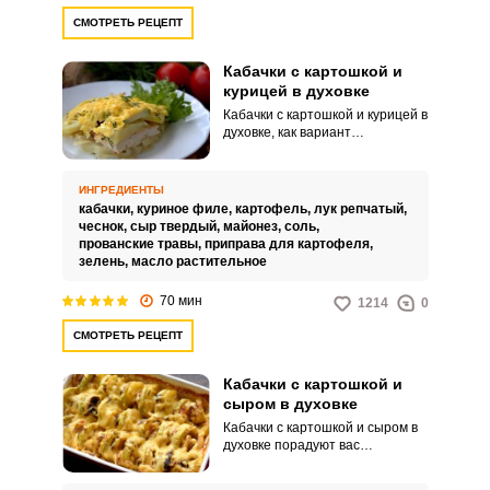
СМОТРЕТЬ РЕЦЕПТ
Кабачки с картошкой и
курицей в духовке
Кабачки с картошкой и курицей в
духовке, как вариант
запеченного мяса с овощами,
можно приготовить по-разному.
В этом рецепте берем куриное
ИНГРЕДИЕНТЫ
филе.
кабачки,
куриное филе,
картофель,
лук репчатый,
чеснок,
сыр твердый,
майонез,
соль,
прованские травы,
приправа для картофеля,
зелень,
масло растительное
70 мин
1214
0
СМОТРЕТЬ РЕЦЕПТ
Кабачки с картошкой и
сыром в духовке
Кабачки с картошкой и сыром в
духовке порадуют вас
питательными свойствами,
интересным вкусом и