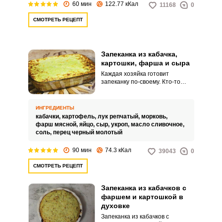
60 мин
122.77 кКал
11168
0
сытным.
СМОТРЕТЬ РЕЦЕПТ
Запеканка из кабачка,
картошки, фарша и сыра
Каждая хозяйка готовит
запеканку по-своему. Кто-то
измельчает овощи на терке, кто-
то режет дольками.
ИНГРЕДИЕНТЫ
кабачки,
картофель,
лук репчатый,
морковь,
фарш мясной,
яйцо,
сыр,
укроп,
масло сливочное,
соль,
перец черный молотый
90 мин
74.3 кКал
39043
0
СМОТРЕТЬ РЕЦЕПТ
Запеканка из кабачков с
фаршем и картошкой в
духовке
Запеканка из кабачков с