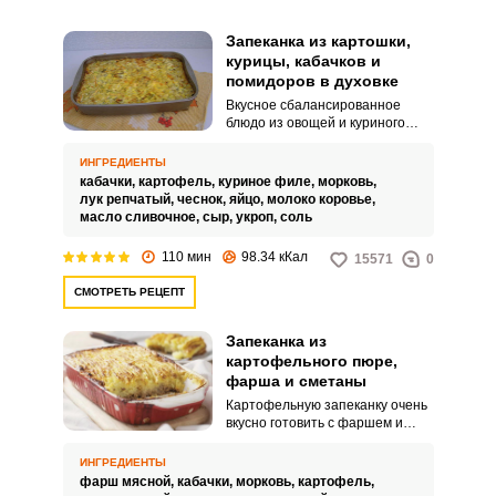
Запеканка из картошки,
курицы, кабачков и
помидоров в духовке
Вкусное сбалансированное
блюдо из овощей и куриного
мяса или попросту запеканку
хозяйки любят готовить осенью
ИНГРЕДИЕНТЫ
из урожая, собранного на
кабачки,
картофель,
куриное филе,
морковь,
собственном огороде. В нем
лук репчатый,
чеснок,
яйцо,
молоко коровье,
сочетается великолепный вкус и
масло сливочное,
сыр,
укроп,
соль
польза овощей.
110 мин
98.34 кКал
15571
0
СМОТРЕТЬ РЕЦЕПТ
Запеканка из
картофельного пюре,
фарша и сметаны
Картофельную запеканку очень
вкусно готовить с фаршем и
сметанной заправкой. Так она
получается особенно сытной и
ИНГРЕДИЕНТЫ
нежной.
фарш мясной,
кабачки,
морковь,
картофель,