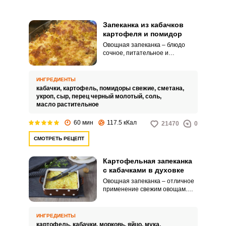
Запеканка из кабачков
картофеля и помидор
Овощная запеканка – блюдо
сочное, питательное и
полезное. Приготовленная из
кабачков, картофеля и помидор
она отлично насыщает
ИНГРЕДИЕНТЫ
организм.
кабачки,
картофель,
помидоры свежие,
сметана,
укроп,
сыр,
перец черный молотый,
соль,
масло растительное
60 мин
117.5 кКал
21470
0
СМОТРЕТЬ РЕЦЕПТ
Картофельная запеканка
с кабачками в духовке
Овощная запеканка – отличное
применение свежим овощам.
Очень нежная получается
картофельная запеканка с
кабачками в духовке.
ИНГРЕДИЕНТЫ
картофель,
кабачки,
морковь,
яйцо,
мука,