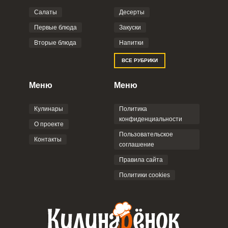
Салаты
Десерты
Фото до 4 шт, до 5 mb
ПРИКРЕПИТЬ
Первые блюда
Закуски
Вторые блюда
Напитки
Отправляя эту форму, вы соглашаетесь с
ВСЕ РУБРИКИ
Правилами сайта
,
Политикой
конфиденциальности
,
Политикой обработки
персональных данных
и
Пользовательским
Меню
Меню
соглашением
.
Кулинары
Политика
конфиденциальности
О проекте
Пользовательское
Контакты
соглашение
ОТПРАВИТЬ КОММЕНТАРИЙ
Правила сайта
Политики cookies