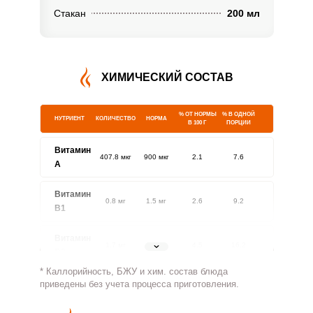
Стакан
200 мл
ХИМИЧЕСКИЙ СОСТАВ
% ОТ НОРМЫ
% В ОДНОЙ
НУТРИЕНТ
КОЛИЧЕСТВО
НОРМА
В 100 Г
ПОРЦИИ
Витамин
407.8 мкг
900 мкг
2.1
7.6
A
Витамин
0.8 мг
1.5 мг
2.6
9.2
В1
Витамин
1.7 мг
1.8 мг
4.5
16.2
В2
* Каллорийность, БЖУ и хим. состав блюда
Витамин
приведены без учета процесса приготовления.
99.5 мг
500 мг
0.9
3.3
В4