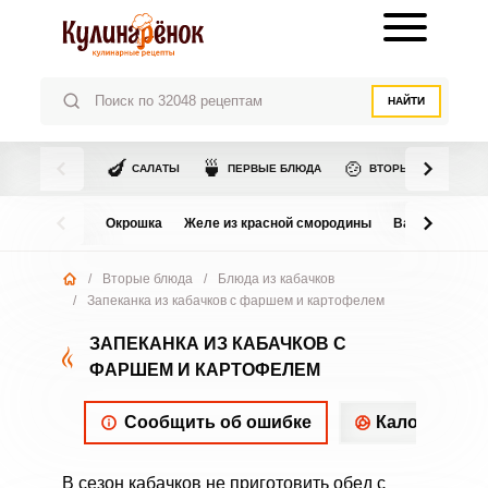
НАЙТИ
🍆
🍵
🍲
САЛАТЫ
ПЕРВЫЕ БЛЮДА
ВТОРЫЕ БЛЮДА
Окрошка
Желе из красной смородины
Варенье из в
/
Вторые блюда
/
Блюда из кабачков
/
Запеканка из кабачков с фаршем и картофелем
ЗАПЕКАНКА ИЗ КАБАЧКОВ С
ФАРШЕМ И КАРТОФЕЛЕМ
Сообщить об ошибке
Калорийнос
В сезон кабачков не приготовить обед с