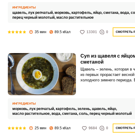
ИНГРЕДИЕНТЫ
щавель,
лук репчатый,
морковь,
картофель,
яйцо,
сметана,
вода,
со
перец черный молотый,
масло растительное
35 мин
89.5 кКал
13301
0
СМОТРЕТЬ 
Суп из щавеля с яйцо
сметаной
Щавель – зелень, которая в 
из первых прорастает весной
холодного зимнего периода. 
кисловатой травке содержит
много витаминов и микроэле
нужных организму, особенно 
время весеннего авитаминоза
ИНГРЕДИЕНТЫ
морковь,
лук репчатый,
картофель,
зелень,
щавель,
яйцо,
масло растительное,
вода,
сметана,
соль,
перец черный молотый
25 мин
89.5 кКал
9684
0
СМОТРЕТЬ 