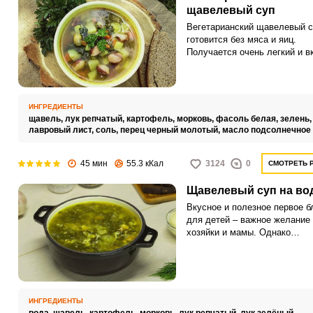
щавелевый суп
Вегетарианский щавелевый с
готовится без мяса и яиц.
Получается очень легкий и в
супчик с кислинкой.
ИНГРЕДИЕНТЫ
щавель,
лук репчатый,
картофель,
морковь,
фасоль белая,
зелень
лавровый лист,
соль,
перец черный молотый,
масло подсолнечное
45 мин
55.3 кКал
3124
0
СМОТРЕТЬ 
Щавелевый суп на во
Вкусное и полезное первое 
для детей – важное желание
хозяйки и мамы. Однако
реализовать его не всегда уд
ИНГРЕДИЕНТЫ