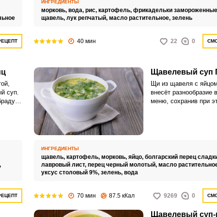
ИНГРЕДИЕНТЫ
морковь,
вода,
рис,
картофель,
фрикадельки замороженные
льное
щавель,
лук репчатый,
масло растительное,
зелень
40 мин
22
0
РЕЦЕПТ
СМО
иц
Щавелевый суп 
ой,
Щи из щавеля с яйцом
й суп.
внесёт разнообразие 
брадует
меню, сохранив при э
отят
здоровье и наполнив 
ВХОД НА САЙТ
РЕГИСТРАЦИЯ
е
силами и энергией. Го
будем без мяса, поэт
блюдо будет лёгким и
Войдите
ИНГРЕДИЕНТЫ
с помощью социальных сетей:
щавель,
картофель,
морковь,
яйцо,
болгарский перец сладк
,
лавровый лист,
перец черный молотый,
масло растительно
уксус столовый 9%,
зелень,
вода
или
70 мин
87.5 кКал
9269
0
РЕЦЕПТ
СМО
Щавелевый суп