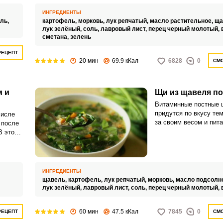
ИНГРЕДИЕНТЫ
ль,
картофель,
морковь,
лук репчатый,
масло растительное,
ща
лук зелёный,
соль,
лавровый лист,
перец черный молотый,
сметана,
зелень
РЕЦЕПТ
20 мин
69.9 кКал
6828
0
СМО
м и
Щи из щавеля п
Витаминные постные 
придутся по вкусу тем
числе
за своим весом и пит
 после
супом можно обедать 
В этой
поста, он улучшает п
ся
дарит энергию.
ментов,
во
.
ИНГРЕДИЕНТЫ
щавель,
картофель,
лук репчатый,
морковь,
масло подсолн
лук зелёный,
лавровый лист,
соль,
перец черный молотый,
60 мин
47.5 кКал
7845
0
РЕЦЕПТ
СМО