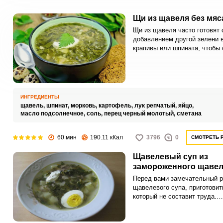
Щи из щавеля без мяс
Щи из щавеля часто готовят 
добавлением другой зелени 
крапивы или шпината, чтобы 
терял свой красивый зеленый
Мы будем добавлять шпинат.
ИНГРЕДИЕНТЫ
щавель,
шпинат,
морковь,
картофель,
лук репчатый,
яйцо,
масло подсолнечное,
соль,
перец черный молотый,
сметана
60 мин
190.11 кКал
3796
0
СМОТРЕТЬ 
Щавелевый суп из
замороженного щавел
Перед вами замечательный р
щавелевого супа, приготовит
который не составит труда.
Заморозив щавель, такой су
готовить в любое время года