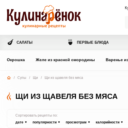
К
🍆
🍵
САЛАТЫ
ПЕРВЫЕ БЛЮДА
Окрошка
Желе из красной смородины
Варенье и
/
Супы
/
Щи
/
Щи из щавеля без мяса
ЩИ ИЗ ЩАВЕЛЯ БЕЗ МЯСА
Сортировать рецепты по:
дате
популярности
просмотрам
калорийности