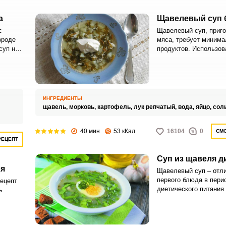
а
Щавелевый суп 
с
Щавелевый суп, приго
вроде
мяса, требует минима
суп не
продуктов. Использов
 цвет.
данного блюда можно
любом виде – свежий,
замороженный, консе
ИНГРЕДИЕНТЫ
щавель,
морковь,
картофель,
лук репчатый,
вода,
яйцо,
сол
40 мин
53 кКал
16104
0
СМО
РЕЦЕПТ
Суп из щавеля д
я
Щавелевый суп – отл
первого блюда в пери
ецепт
диетического питания 
ь
Такой суп нежирный, л
содержит клетчатку, 
п можно
насыщает.
.