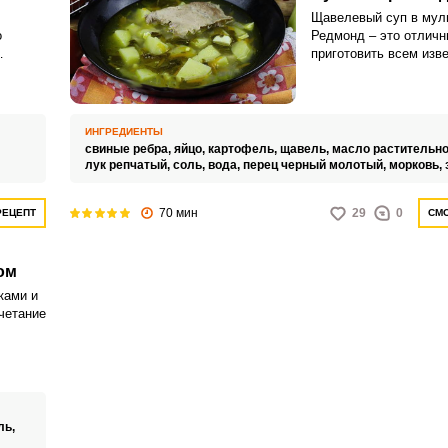
Щавелевый суп в мул
о
Редмонд – это отличн
приготовить всем изв
полезный и богатый в
го
летний суп из щавеля,
 такое
затрачивать много сил
тратя уйму времени, т
ИНГРЕДИЕНТЫ
основную работу за в
свиные ребра,
яйцо,
картофель,
щавель,
масло растительно
мультиварка. Суп отл
лук репчатый,
соль,
вода,
перец черный молотый,
морковь,
в качестве первого бл
70 мин
29
0
РЕЦЕПТ
СМО
ом
ками и
четание
льона.
вас
 но и
ль,