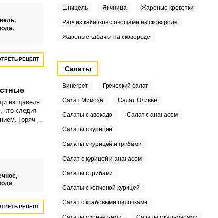
Шницель
Яичница
Жареные креветки
вель,
Рагу из кабачков с овощами на сковороде
вода,
Жареные кабачки на сковороде
ТРЕТЬ РЕЦЕПТ
Салаты
Винегрет
Греческий салат
остные
Салат Мимоза
Салат Оливье
щи из щавеля
, кто следит
Салаты с авокадо
Салат с ананасом
анием. Горячим
во время
Салаты с курицей
ищеварение,
Салаты с курицей и грибами
Салат с курицей и ананасом
Салаты с грибами
ечное,
вода
Салаты с копченой курицей
Салат с крабовыми палочками
ТРЕТЬ РЕЦЕПТ
Салаты с креветками
Салаты с кальмарами