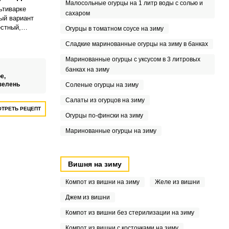
Малосольные огурцы на 1 литр воды с солью и
ьтиварке
сахаром
ый вариант
естный,
Огурцы в томатном соусе на зиму
итаминами
Сладкие маринованные огурцы на зиму в банках
 и при этом не
, а также не
Маринованные огурцы с уксусом в 3 литровых
ак как
банках на зиму
ас сделает
е,
ично подойдет
зелень
Соленые огурцы на зиму
юда.
Салаты из огурцов на зиму
ТРЕТЬ РЕЦЕПТ
Огурцы по-фински на зиму
Маринованные огурцы на зиму
Вишня на зиму
Компот из вишни на зиму
Желе из вишни
Джем из вишни
Компот из вишни без стерилизации на зиму
Компот из вишни с косточками на зиму