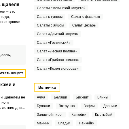
з щавеля
Салаты с пекинской капустой
ля – это
людо,
Салат с тунцом
Салат с фасолью
нове щавеля,
Салаты с яйцом
Салат Цезарь
зеленого
 используется
Салат «Дамский каприз»
этот суп
ием картофеля
Салат «Грузинский»
устой
Салат «Лесная поляна»
етаны или
,
соль,
 кремовости.
Салат «Грибная поляна»
Салат «Козел в огороде»
ТРЕТЬ РЕЦЕПТ
ками и
Выпечка
 и щавелем не
Ачма
Беляши
Бисквит
Блины
 но и
Булочки
Ватрушка
Вафли
Драники
х летние дни
 с этим
Заливной пирог
Капкейки
Кыстыбый
м.
Манник
Оладьи
Панкейки