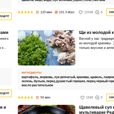
щавель,
яйцо,
вода,
лук зеленый,
укроп,
соль,
сметана
120 мин
101.3 кКал
13349
0
СМО
РЕЦЕПТ
бами
Щи из молодой 
нного
Весной у нас традици
из молодой крапивы. 
в к
только вкусное и аппе
 у вас
любимое всеми без и
те, к
ного
ИНГРЕДИЕНТЫ
картофель,
морковь,
лук репчатый,
крапива,
щавель,
лавров
зелень,
бульон,
перец душистый горошек,
перец чёрный гор
масло растительное
РЕЦЕПТ
50 мин
1540
0
СМО
м и
Щавелевый суп 
мультиварке Ре