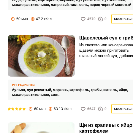
вода,
щавель,
картофель,
морковь,
лук репчатый,
лук зелёный,
масло растительное,
лавровый лист,
соль,
перец черный молотый
50 мин
47.2 кКал
4570
0
СМОТРЕТЬ 
Щавелевый суп с гри
Из свежего или консервирова
щавеля можно приготовить
отличный легкий суп, добави
щавелю грибы. Щавель будет
альтернативой обычной капус
тому же он имеет приятный с
кислинкой вкус и содержит м
витаминов.
ИНГРЕДИЕНТЫ
бульон,
лук репчатый,
морковь,
картофель,
грибы,
щавель,
яйцо,
масло растительное,
соль
60 мин
63.13 кКал
6647
0
СМОТРЕТЬ 
Щи из крапивы с яйцо
картофелем