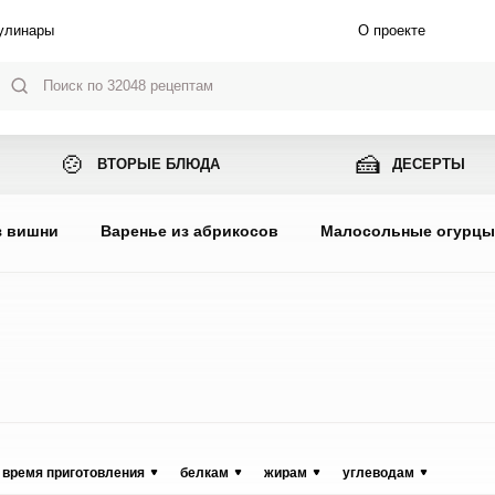
улинары
О проекте
🍲
🍰
ВТОРЫЕ БЛЮДА
ДЕСЕРТЫ
з вишни
Варенье из абрикосов
Малосольные огурц
время приготовления
белкам
жирам
углеводам