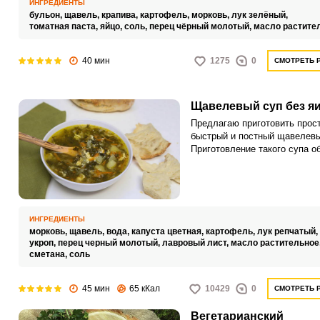
ИНГРЕДИЕНТЫ
бульон,
щавель,
крапива,
картофель,
морковь,
лук зелёный,
томатная паста,
яйцо,
соль,
перец чёрный молотый,
масло растите
40 мин
1275
0
СМОТРЕТЬ 
Щавелевый суп без я
Предлагаю приготовить прост
быстрый и постный щавелевы
Приготовление такого супа о
занятых хозяек, которые не х
проводить все свое свободно
время на кухне.
ИНГРЕДИЕНТЫ
морковь,
щавель,
вода,
капуста цветная,
картофель,
лук репчатый,
укроп,
перец черный молотый,
лавровый лист,
масло растительное
сметана,
соль
45 мин
65 кКал
10429
0
СМОТРЕТЬ 
Вегетарианский