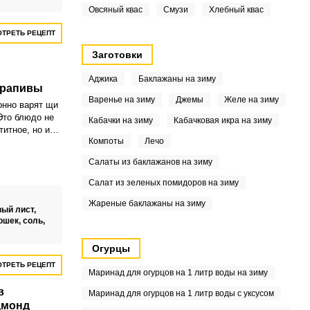
Овсяный квас
Смузи
Хлебный квас
ТРЕТЬ РЕЦЕПТ
Заготовки
Аджика
Баклажаны на зиму
крапивы
Варенье на зиму
Джемы
Желе на зиму
онно варят щи
Это блюдо не
Кабачки на зиму
Кабачковая икра на зиму
титное, но и
Компоты
Лечо
сключения.
Салаты из баклажанов на зиму
Салат из зеленых помидоров на зиму
Жареные баклажаны на зиму
ый лист,
ошек,
соль,
Огурцы
ТРЕТЬ РЕЦЕПТ
Маринад для огурцов на 1 литр воды на зиму
в
Маринад для огурцов на 1 литр воды с уксусом
дмонд