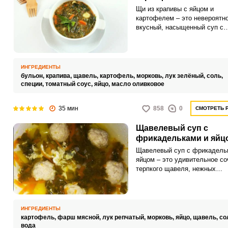
Щи из крапивы с яйцом и
картофелем – это невероятн
вкусный, насыщенный суп с
приятной кислинкой, который
идеально подойдет для ваше
семейного обеда. Кроме того,
блюдо выходит достаточно
ИНГРЕДИЕНТЫ
полезным и питательным.
бульон,
крапива,
щавель,
картофель,
морковь,
лук зелёный,
соль,
специи,
томатный соус,
яйцо,
масло оливковое
35 мин
858
0
СМОТРЕТЬ 
Щавелевый суп с
фрикадельками и яйц
Щавелевый суп с фрикадель
яйцом – это удивительное со
терпкого щавеля, нежных
фрикаделек и наваристого бу
Этот суп не только восхитит 
своим неповторимым вкусом,
станет ценным источником
ИНГРЕДИЕНТЫ
питательных веществ.
картофель,
фарш мясной,
лук репчатый,
морковь,
яйцо,
щавель,
со
вода