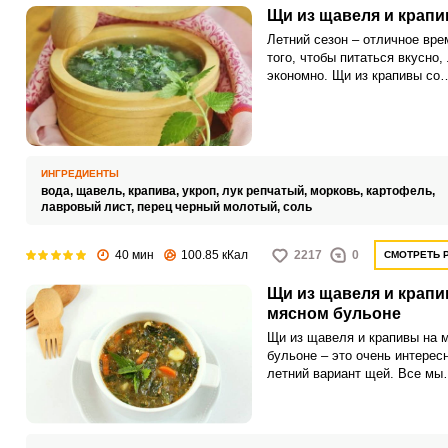
Щи из щавеля и крап
Летний сезон – отличное вре
того, чтобы питаться вкусно, 
экономно. Щи из крапивы со
щавелем – прекрасное легко
блюдо, которое готовится оч
просто и хорошо насыщает.
ИНГРЕДИЕНТЫ
вода,
щавель,
крапива,
укроп,
лук репчатый,
морковь,
картофель,
лавровый лист,
перец черный молотый,
соль
40 мин
100.85 кКал
2217
0
СМОТРЕТЬ 
Щи из щавеля и крапи
мясном бульоне
Щи из щавеля и крапивы на 
бульоне – это очень интерес
летний вариант щей. Все мы
привыкли, что щи готовятся 
капустой, свежей или квашен