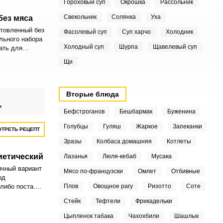
Гороховый суп
Окрошка
Рассольник
Свекольник
Солянка
Уха
без мяса
товленный без
Фасолевый суп
Суп харчо
Холодник
льного набора
Холодный суп
Шурпа
Щавелевый суп
ать для
 щавель в
Щи
рвированный.
Вторые блюда
ь
Бефстроганов
Бешбармак
Буженина
Голубцы
Гуляш
Жаркое
Запеканки
ТРЕТЬ РЕЦЕПТ
Зразы
Колбаса домашняя
Котлеты
иетический
Лазанья
Люля-кебаб
Мусака
ичный вариант
Мясо по-французски
Омлет
Отбивные
од
либо поста.
Плов
Овощное рагу
Ризотто
Соте
егкий,
Стейк
Тефтели
Фрикадельки
хорошо
Цыпленок табака
Чахохбили
Шашлык