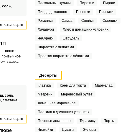
Пасхальные куличи
Пирожки
Пироги
,
соль,
Пицца домашняя
Пончики
Пряники
Рогалики
Самса
Слойки
Сырники
ТРЕТЬ РЕЦЕПТ
Хачапури
Хлеб в домашних условиях
Чебуреки
Штрудель
ПП
Шарлотка с яблоками
 – пашот
в привычное
Простая шарлотка с яблоками
том ваше
организм
товить суп
Десерты
ому первое
 полезным.
Глазурь
Крем для торта
Мармелад
Медовик
Меренговый рулет
ий,
соль,
е,
сметана,
Домашнее мороженое
Пастила в домашних условиях
ТРЕТЬ РЕЦЕПТ
Печенье домашнее
Тирамису
Торты
Чизкейки
Цукаты
Эклеры
-пюре