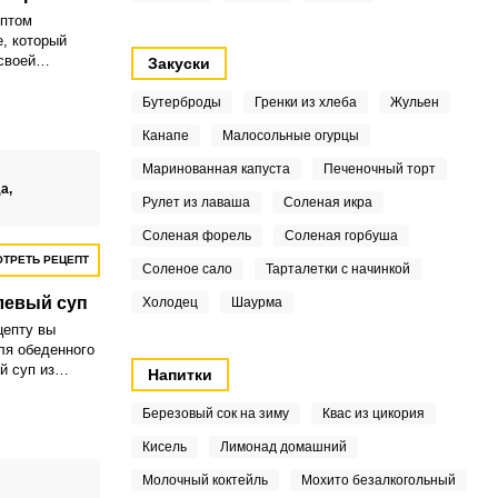
ептом
, который
своей
Закуски
тенции.
 супы-пюре и
Бутерброды
Гренки из хлеба
Жульен
ю.
Канапе
Малосольные огурцы
Маринованная капуста
Печеночный торт
а,
Рулет из лаваша
Соленая икра
Соленая форель
Соленая горбуша
ТРЕТЬ РЕЦЕПТ
Соленое сало
Тарталетки с начинкой
евый суп
Холодец
Шаурма
цепту вы
ля обеденного
й суп из
Напитки
просто и
мя уходит на
Березовый сок на зиму
Квас из цикория
Кисель
Лимонад домашний
Молочный коктейль
Мохито безалкогольный