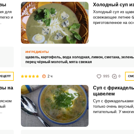
ивы
Холодный суп и
мя для
Холодный суп из щаве
легко и
освежающее летнее б
приготовленное на ос
е
кислого и ароматного 
ень
листа, который часто
в кулинарии. Обычно 
готовится с добавлен
для придания более г
ИНГРЕДИЕНТЫ
текстуры, а также см
щавель,
картофель,
вода холодная,
лимон,
сметана,
зелень
йогурта для придания
перец чёрный молотый,
мята свежая
2 ч
995
0
РЕЦЕПТ
СМО
вы на
Суп с фрикадель
щавелем
мясном
Суп с фрикадельками
ный
только очень вкусный,
питательный. У многи
с
ассоциируются именно
ой.
кисло-соленым блюдо