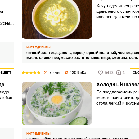
Хочу поделиться рец
щавелевого супа-пюре
уп
идеален для меня по 
кремообразной консис
кусный
Люблю разнообразные
Запомнить меня
часто экспериментиру
ВХОД
ИНГРЕДИЕНТЫ
,
яичный желток,
щавель,
перец черный молотый,
чеснок,
вод
ЕЩЕ НЕ ЗАРЕГИСТРИРОВАННЫ?
масло сливочное,
масло растительное,
яйцо,
сметана,
соль
Забыли пароль?
70 мин
130.9 кКал
5412
1
РЕЦЕПТ
СМО
де
Холодный щавел
блюдо
По предлагаемому ре
 любой
можете приготовить д
стола легкий и вкусны
ается.
щавеля. Готовится он 
быстро, основное вре
охлаждение супа.
ИНГРЕДИЕНТЫ