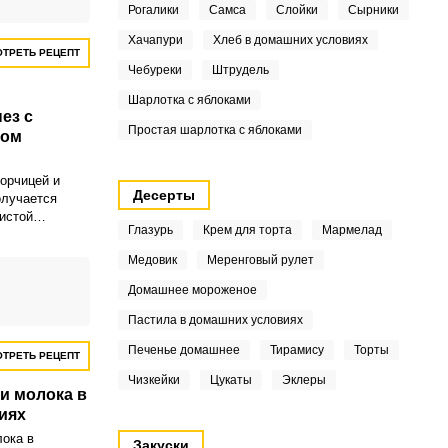
Рогалики
Самса
Слойки
Сырники
Хачапури
Хлеб в домашних условиях
ТРЕТЬ РЕЦЕПТ
Чебуреки
Штрудель
Шарлотка с яблоками
ез с
Простая шарлотка с яблоками
сом
орчицей и
Десерты
олучается
истой
Глазурь
Крем для торта
Мармелад
кусом. После
о не вернетесь
Медовик
Меренговый рулет
Домашнее мороженое
Пастила в домашних условиях
Печенье домашнее
Тирамису
Торты
ТРЕТЬ РЕЦЕПТ
Чизкейки
Цукаты
Эклеры
 и молока в
иях
лока в
Закуски