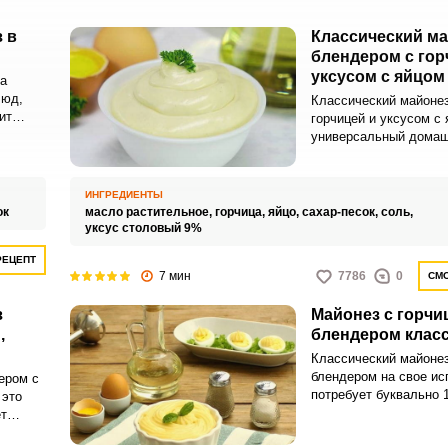
 в
Классический м
блендером с гор
уксусом с яйцом
та
люд,
Классический майонез
ит
горчицей и уксусом с 
 чем
универсальный домаш
 Так
который порадует сво
натуральным составом
продукт более полезн
ИНГРЕДИЕНТЫ
о
магазинные аналоги.
ок
масло растительное,
горчица,
яйцо,
сахар-песок,
соль,
нез
уксус столовый 9%
РЕЦЕПТ
7 мин
7786
0
СМО
з
Майонез с горчи
омашних
,
блендером клас
Классический майонез
блендером на свое ис
ером с
х
потребует буквально 1
 это
давно использую соу
т
больше
приготовления и готов
е