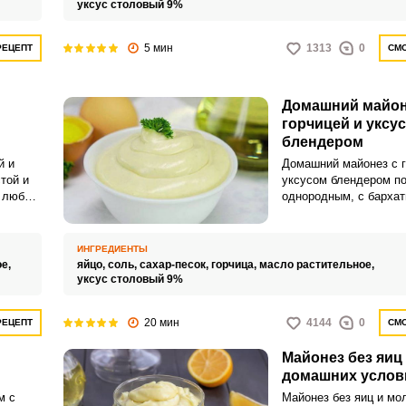
уксус столовый 9%
5 мин
1313
0
РЕЦЕПТ
СМО
Домашний майон
горчицей и уксу
блендером
й и
Домашний майонез с г
той и
уксусом блендером п
в любое
однородным, с бархат
ВХОД НА САЙТ
РЕГИСТРАЦИЯ
текстурой и нежным в
этого рецепта вы точн
к покупному соусу.
ИНГРЕДИЕНТЫ
Войдите
е что
ое,
яйцо,
соль,
сахар-песок,
горчица,
масло растительное,
ером
уксус столовый 9%
с помощью социальных сетей:
-вниз.
20 мин
4144
0
РЕЦЕПТ
СМО
или
Майонез без яиц
й
домашних услов
м с
Майонез без яиц и мо