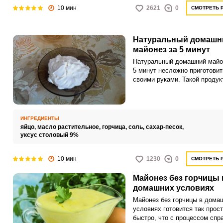
10 мин
2621
0
СМОТРЕТЬ 
Натуральный домашн
майонез за 5 минут
Натуральный домашний майо
5 минут несложно приготовит
своими руками. Такой продук
порадует нежным вкусом, х
составом и небольшой
калорийностью.
ИНГРЕДИЕНТЫ
яйцо,
масло растительное,
горчица,
соль,
сахар-песок,
уксус столовый 9%
10 мин
1230
0
СМОТРЕТЬ 
Майонез без горчицы 
домашних условиях
Майонез без горчицы в дома
условиях готовится так прост
быстро, что с процессом спр