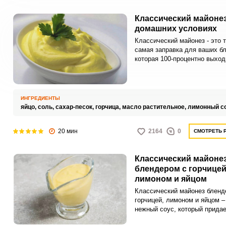
Классический майонез
домашних условиях
Классический майонез - это 
самая заправка для ваших б
которая 100-процентно выход
намного вкуснее и полезнее,
просто купленная в магазине.
как в домашнем майонезе
используются только самые
ИНГРЕДИЕНТЫ
качественные продукты.Важн
яйцо,
соль,
сахар-песок,
горчица,
масло растительное,
лимонный с
помнить, что домашний майо
получается без красителей,
20 мин
стабилизаторов, но
2164
0
СМОТРЕТЬ 
калорийный.Первым и самым
главным правилом для
Классический майоне
приготовления майонеза в д
условиях является чёткое
блендером с горчицей
соблюдение всех описанных
лимоном и яйцом
пропорций и
Классический майонез бленд
технологий.Температура все
горчицей, лимоном и яйцом –
ингредиентов должна быть
нежный соус, который придае
одинаковой, комнатной.Чем 
блюдам изысканный вкус и
вы добавите масла, тем гущ