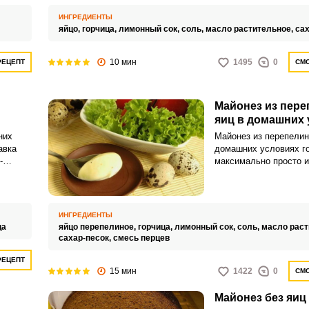
небольших количества
авное
майонез всегда был с
–
ИНГРЕДИЕНТЫ
но
ления.
яйцо,
горчица,
лимонный сок,
соль,
масло растительное,
сах
она
10 мин
1495
0
РЕЦЕПТ
СМО
ой
ловую,
Майонез из пер
яиц в домашних 
них
Майонез из перепелин
авка
домашних условиях г
-
максимально просто и
вкуснее
Домашний соус идеал
енная в
для приготовления за
м
салатов, для дополне
ко
или макаронных издел
ИНГРЕДИЕНТЫ
ы, без
ца
яйцо перепелиное,
горчица,
лимонный сок,
соль,
масло раст
бавок.
сахар-песок,
смесь перцев
ентов
ся по
РЕЦЕПТ
15 мин
1422
0
СМО
цепт
Майонез без яиц
просто,