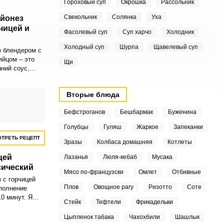
Гороховый суп
Окрошка
Рассольник
Свекольник
Солянка
Уха
айонез
чицей и
Фасолевый суп
Суп харчо
Холодник
Холодный суп
Шурпа
Щавелевый суп
 блендером с
яйцом – это
Щи
ний соус,
им
. Такой
Вторые блюда
ый, чем
Бефстроганов
Бешбармак
Буженина
Голубцы
Гуляш
Жаркое
Запеканки
ТРЕТЬ РЕЦЕПТ
Зразы
Колбаса домашняя
Котлеты
цей
Лазанья
Люля-кебаб
Мусака
сический
Мясо по-французски
Омлет
Отбивные
 с горчицей
Плов
Овощное рагу
Ризотто
Соте
полнение
0 минут. Я
Стейк
Тефтели
Фрикадельки
с домашнего
лю его в
Цыпленок табака
Чахохбили
Шашлык