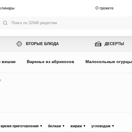
улинары
О проекте
🍲
🍰
ВТОРЫЕ БЛЮДА
ДЕСЕРТЫ
з вишни
Варенье из абрикосов
Малосольные огурц
з
время приготовления
белкам
жирам
углеводам