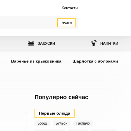
Контакты
НАЙТИ
🍔
🍹
ЗАКУСКИ
НАПИТКИ
ы
Варенье из крыжовника
Шарлотка с яблоками
Популярно сейчас
Первые блюда
Борщ
Бульон
Гаспачо