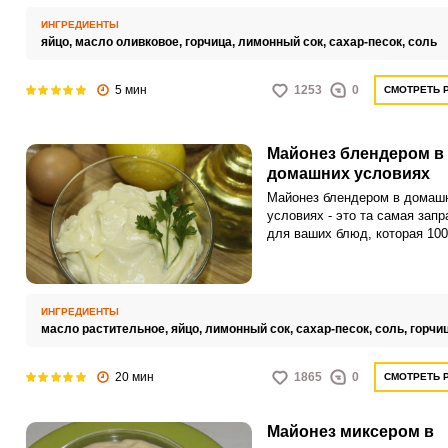
аппетитный внешний вид. Гл
получится ваш майонез.Если
преимущество этого рецепта 
ИНГРЕДИЕНТЫ
взбиваете блендером, то важ
простота и скорость приготов
яйцо,
масло оливковое,
горчица,
лимонный сок,
сахар-песок,
соль
правильное погружение
блендера.Яйцо обязательно
взбивать с горчицей, так как 
5 мин
1253
0
СМОТРЕТЬ 
стабилизирует и удерживает
эмульсию. Что касается сам
горчицы, то используйте сто
Майонез блендером в
без каких-либо зёрен.
домашних условиях
Майонез блендером в домаш
условиях - это та самая запр
для ваших блюд, которая 100
процентно выходит намного 
и полезнее, чем просто купл
магазине, так как в домашне
майонезе используются толь
ИНГРЕДИЕНТЫ
самые качественные продукт
масло растительное,
яйцо,
лимонный сок,
сахар-песок,
соль,
горчи
каких-либо консервантов и до
А соотношение этих ингреди
20 мин
может меняться, варьировать
1865
0
СМОТРЕТЬ 
вашему желанию и
усмотрению.Классический ре
Майонез миксером в
майонеза готовится безумно 