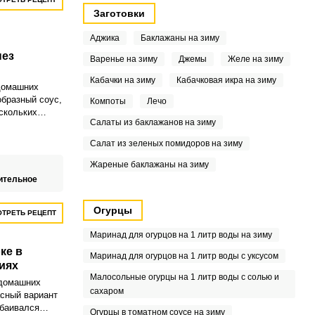
Заготовки
Аджика
Баклажаны на зиму
ез
Варенье на зиму
Джемы
Желе на зиму
Кабачки на зиму
Кабачковая икра на зиму
домашних
образный соус,
Компоты
Лечо
ескольких
Салаты из баклажанов на зиму
, таких как
сло, горчица,
Салат из зеленых помидоров на зиму
или лимонный
ет
Жареные баклажаны на зиму
 может быть
ительное
ных блюдах,
заканчивая
Огурцы
рами.
ТРЕТЬ РЕЦЕПТ
Маринад для огурцов на 1 литр воды на зиму
ке в
Маринад для огурцов на 1 литр воды с уксусом
иях
Малосольные огурцы на 1 литр воды с солью и
 домашних
сахаром
асный вариант
обаивался
Огурцы в томатном соусе на зиму