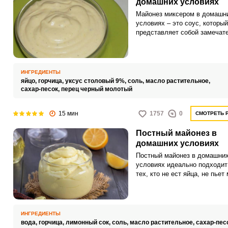
но все продукты должны быт
домашних условиях
обязательно комнатной
Майонез миксером в домашн
температуры.
условиях – это соус, который
представляет собой замечат
заправку для салатов или го
блюд. Майонез используют д
приготовления закусок, мари
для птицы или мяса.
ИНГРЕДИЕНТЫ
яйцо,
горчица,
уксус столовый 9%,
соль,
масло растительное,
сахар-песок,
перец черный молотый
15 мин
1757
0
СМОТРЕТЬ 
Постный майонез в
домашних условиях
Постный майонез в домашни
условиях идеально подходит
тех, кто не ест яйца, не пьет
коровье или просто соблюдае
Интересный процесс с легко
освоит, даже начинающий ку
ИНГРЕДИЕНТЫ
вода,
горчица,
лимонный сок,
соль,
масло растительное,
сахар-пес