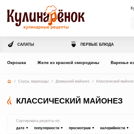
К
🍆
🍵
САЛАТЫ
ПЕРВЫЕ БЛЮДА
Окрошка
Желе из красной смородины
Варенье и
/
Соусы, маринады
/
Домашний майонез
/
Классический майоне
КЛАССИЧЕСКИЙ МАЙОНЕЗ
Сортировать рецепты по:
дате
популярности
просмотрам
калорийности