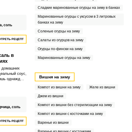
ырых яиц,
о даже в таком
Сладкие маринованные огурцы на зиму в банках
 своих
Маринованные огурцы с уксусом в 3 литровых
ным
банках на зиму
ь заменив
а,
соль
Соленые огурцы на зиму
ТРЕТЬ РЕЦЕПТ
Салаты из огурцов на зиму
Огурцы по-фински на зиму
саль в
Маринованные огурцы на зиму
иях
в домашних
деальный соус,
Вишня на зиму
ишь однажды,
о том, чтобы
Компот из вишни на зиму
Желе из вишни
упермаркете.
 основе
Джем из вишни
и всегда
Компот из вишни без стерилизации на зиму
имо густым и
рчица,
соль
Компот из вишни с косточками на зиму
ТРЕТЬ РЕЦЕПТ
Варенье из вишни
Варенье из вишни с косточками