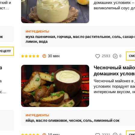
гкий и
домашних условиях – 
аст
великолепный соус д
му
и закусок. Этот рецеп
ьный
майонеза, который ле
приготовить самостоя
Запомнить меня
считанные минуты.
ИНГРЕДИЕНТЫ
ок
мука пшеничная,
горчица,
масло растительное,
соль,
сахар-
лимон,
вода
ВХОД
РЕЦЕПТ
ЕЩЕ НЕ ЗАРЕГИСТРИРОВАННЫ?
30 мин
2593
0
СМО
з
Чесночный майо
Забыли пароль?
домашних услов
а
Чесночный майонез в
условиях порадует ва
ус
интересным вкусом, н
й для
аппетитным ароматом.
продукт можно исполь
приготовлении горячи
закусок.
ИНГРЕДИЕНТЫ
яйцо,
масло оливковое,
чеснок,
соль,
лимонный сок
СМО