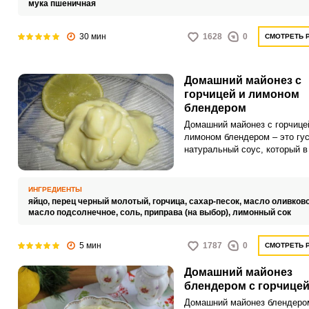
мука пшеничная
30 мин
1628
0
СМОТРЕТЬ 
Домашний майонез с
горчицей и лимоном
блендером
Домашний майонез с горчице
лимоном блендером – это гус
натуральный соус, который 
время можно приготовить
самостоятельно. В процессе
приготовления нет никаких
ИНГРЕДИЕНТЫ
сложностей и тонкостей, разв
яйцо,
перец черный молотый,
горчица,
сахар-песок,
масло оливков
во время смешивания бленд
масло подсолнечное,
соль,
приправа (на выбор),
лимонный сок
нужно двигать насадку вверх
5 мин
1787
0
СМОТРЕТЬ 
Домашний майонез
блендером с горчице
Домашний майонез блендеро