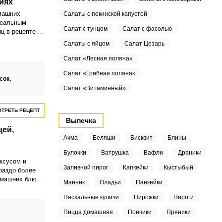
иях
машних
Салаты с пекинской капустой
деальным
Салат с тунцом
Салат с фасолью
ц в рецепте не
кт.
Салаты с яйцом
Салат Цезарь
Салат «Лесная поляна»
Салат «Грибная поляна»
сок,
Салат «Витаминный»
ТРЕТЬ РЕЦЕПТ
Выпечка
цей,
Ачма
Беляши
Бисквит
Блины
Булочки
Ватрушка
Вафли
Драники
уксусом и
Заливной пирог
Капкейки
Кыстыбый
раздо более
омашних блюд,
Манник
Оладьи
Панкейки
налог. Причем
онеза
Пасхальные куличи
Пирожки
Пироги
 отличается
Пицца домашняя
Пончики
Пряники
ль».