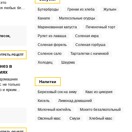
это
ля любых блюд
Бутерброды
Гренки из хлеба
Жульен
т постного
гко можно
Канапе
Малосольные огурцы
тельно за
Маринованная капуста
Печеночный торт
песок,
Рулет из лаваша
Соленая икра
Соленая форель
Соленая горбуша
Соленое сало
Тарталетки с начинкой
ТРЕТЬ РЕЦЕПТ
Холодец
Шаурма
нез в
иях
 домашних
Напитки
с не только
о и ярким
Березовый сок на зиму
Квас из цикория
 Такой
зовать в
Кисель
Лимонад домашний
х блюд или
Молочный коктейль
Мохито безалкогольный
Овсяный квас
Смузи
Хлебный квас
ТРЕТЬ РЕЦЕПТ