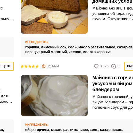
ь
домашних услов
их
Майонез без яиц в до
условиях обладает и
ельную
вкусом. Отсутствие яи
рячих
портит конечный проду
ля
надов
ИНГРЕДИЕНТЫ
горчица,
лимонный сок,
соль,
масло растительное,
сахар-пе
перец черный молотый,
чеснок,
молоко коровье
15 мин
1575
0
РЕЦЕПТ
СМО
Майонез с горчи
уксусом и яйцом
блендером
х
 для
Майонез с горчицей, 
 молоко
яйцом блендером – го
т пост.
полезный соус для д
стью
чем его магазинный а
линар.
вкус у домашнего май
практически ничем не
ИНГРЕДИЕНТЫ
привычного «Прованса
ок,
яйцо,
горчица,
масло растительное,
соль,
сахар-песок,