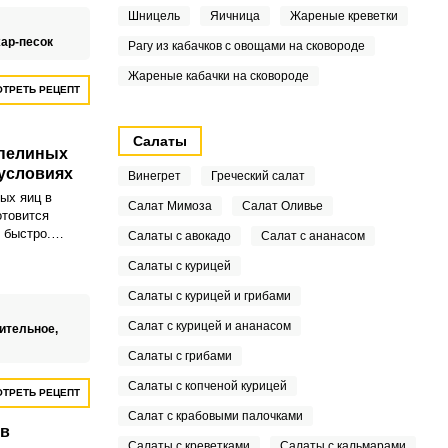
х, чтобы
Шницель
Яичница
Жареные креветки
вежим.
ар-песок
Рагу из кабачков с овощами на сковороде
Жареные кабачки на сковороде
ТРЕТЬ РЕЦЕПТ
Салаты
епелиных
условиях
Винегрет
Греческий салат
ых яиц в
Салат Мимоза
Салат Оливье
отовится
 быстро.
Салаты с авокадо
Салат с ананасом
ьно подходит
Салаты с курицей
кусок и
ния пельменей
Салаты с курицей и грибами
ий.
Салат с курицей и ананасом
ительное,
Салаты с грибами
Салаты с копченой курицей
ТРЕТЬ РЕЦЕПТ
Салат с крабовыми палочками
 в
Салаты с креветками
Салаты с кальмарами