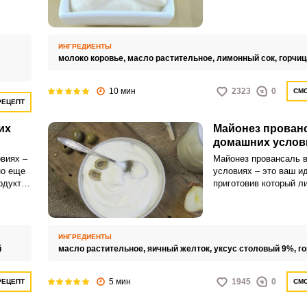
ения
готовить соус из-за с
укты,
входящих в состав. Н
случае можно удивить
т него.
домочадцев насыщен
ИНГРЕДИЕНТЫ
упаем!
майонезом, всего лиш
молоко коровье,
масло растительное,
лимонный сок,
горчиц
яйца молоком.
10 мин
2323
0
СМО
РЕЦЕПТ
их
Майонез прован
домашних услов
виях –
Майонез провансаль 
но еще
условиях – это ваш и
одукте
приготовив который л
вы навсегда забудете 
ском
покупать майонез в с
Продукт готовится на
растительного масла 
ИНГРЕДИЕНТЫ
получается невообраз
й
масло растительное,
яичный желток,
уксус столовый 9%,
го
вкусным.
5 мин
1945
0
РЕЦЕПТ
СМО