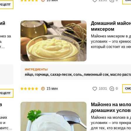
10 мин
2231
0
РЕЦЕПТ
ий
Домашний майон
миксером
нез за
Майонез миксером в 
ь
условиях – это кремо
т
который состоит из н
орошим
основных ингредиентов
яйца, растительное ма
соль, сахар и уксус 
сок. Этот соус облада
ИНГРЕДИЕНТЫ
насыщенным вкусом и
яйцо,
горчица,
сахар-песок,
соль,
лимонный сок,
масло раст
использован в различ
начиная от салатов и 
15 мин
бутербродами и бурге
1031
0
СМО
РЕЦЕПТ
в
Майонез на моло
домашних услов
шних
Майонез на молоке в
о и
условиях – это прекр
авится
для тех, кто всегда п