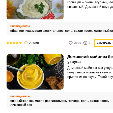
горчицей – очень вкусный, ле
пикантный. Домашний соус д
фору любому самому дорого
магазинному, у него натурал
состав и нежная текстура.
ИНГРЕДИЕНТЫ
яйцо,
горчица,
масло растительное,
соль,
сахар-песок,
лимонный с
20 мин
2009
0
СМОТРЕТЬ 
Домашний майонез бе
уксуса
Домашний майонез без уксус
получается очень нежным и
приятным по вкусу. Такой со
послужит отличной заправко
салатов.
ИНГРЕДИЕНТЫ
яичный желток,
масло растительное,
горчица,
соль,
сахар-песок,
лимонный сок