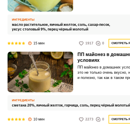
даже ребенок! Для приготовл
нам потребуются только прод
указанные в списке, а также
погружной блендер и стакан о
ИНГРЕДИЕНТЫ
Не теряем ни минуты и прист
масло растительное,
яичный желток,
соль,
сахар-песок,
уксус столовый 9%,
перец чёрный молотый
15 мин
1917
0
СМОТРЕТЬ 
ПП майонез в домашн
условиях
ПП майонез в домашних усло
это не только очень вкусно, 
и полезно, так как в таком пр
содержится гораздо меньше
калорий, нежели в классиче
варианте, приготовленном на
растительном масле. Для
ИНГРЕДИЕНТЫ
диетического же варианта,
сметана 20%,
яичный желток,
горчица,
соль,
перец чёрный молоты
используется сметана.
10 мин
2273
0
СМОТРЕТЬ 