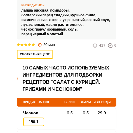
курица в сочетании с тонкой
ИНГРЕДИЕНТЫ
рисовой лапшой создает
лапша рисовая,
помидоры,
восхитительный ансамбль,
болгарский перец сладкий,
куриное филе,
который порадует своей
шампиньоны свежие,
лук репчатый,
соевый соус,
лёгкостью и насыщенностью.
лук зеленый,
масло растительное,
Запомнить меня
чеснок гранулированный,
соль,
перец черный молотый
ВХОД
20 мин
417
0
ЕЩЕ НЕ ЗАРЕГИСТРИРОВАННЫ?
СМОТРЕТЬ РЕЦЕПТ
Забыли пароль?
10 САМЫХ ЧАСТО ИСПОЛЬЗУЕМЫХ
ИНГРЕДИЕНТОВ ДЛЯ ПОДБОРКИ
РЕЦЕПТОВ “САЛАТ С КУРИЦЕЙ,
ГРИБАМИ И ЧЕСНОКОМ”
ПРОДУКТ НА 100Г
БЕЛКИ
ЖИРЫ
УГЛЕВОДЫ
Чеснок
6.5
0.5
29.9
150.1