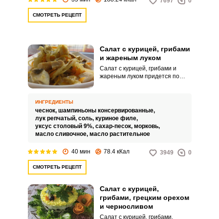
7697
0
СМОТРЕТЬ РЕЦЕПТ
Салат с курицей, грибами
и жареным луком
Салат с курицей, грибами и
жареным луком придется по
вкусу абсолютно всем.
Любителям простых домашних
салатов предлагаю приготовить
ИНГРЕДИЕНТЫ
эту необыкновенно вкусную
чеснок,
шампиньоны консервированные,
закуску.
лук репчатый,
соль,
куриное филе,
уксус столовый 9%,
сахар-песок,
морковь,
масло сливочное,
масло растительное
40 мин
78.4 кКал
3949
0
СМОТРЕТЬ РЕЦЕПТ
Салат с курицей,
грибами, грецким орехом
и черносливом
Салат с курицей, грибами,