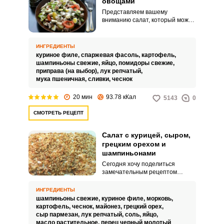
овощами
Представляем вашему
вниманию салат, который можно
подавать к столу не только в
качестве закуски, но и в качестве
гарнира. Несмотря на то, что
ИНГРЕДИЕНТЫ
ингредиенты салата
куриное филе,
спаржевая фасоль,
картофель,
подверглись тепловой
шампиньоны свежие,
яйцо,
помидоры свежие,
обработке, блюдо отличается
приправа (на выбор),
лук репчатый,
полезными свойствами.
мука пшеничная,
сливки,
чеснок
20 мин
93.78 кКал
5143
0
СМОТРЕТЬ РЕЦЕПТ
Салат с курицей, сыром,
грецким орехом и
шампиньонами
Сегодня хочу поделиться
замечательным рецептом
великолепного салата с
курицей, сыром, грецким орехом
ИНГРЕДИЕНТЫ
и шампиньонами. Салат
шампиньоны свежие,
куриное филе,
морковь,
получается ароматным и
картофель,
чеснок,
майонез,
грецкий орех,
невероятно аппетитным.
сыр пармезан,
лук репчатый,
соль,
яйцо,
масло растительное,
перец черный молотый