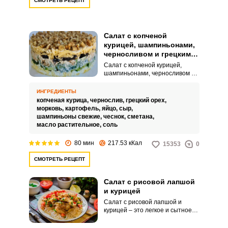
СМОТРЕТЬ РЕЦЕПТ
Салат с копченой
курицей, шампиньонами,
черносливом и грецким
орехом
Салат с копченой курицей,
шампиньонами, черносливом и
грецким орехом - вкусный,
питательный салат с
ИНГРЕДИЕНТЫ
невероятным вкусовым
копченая курица,
чернослив,
грецкий орех,
сочетанием. Копченая курицы,
морковь,
картофель,
яйцо,
сыр,
шампиньоны и чернослив
шампиньоны свежие,
чеснок,
сметана,
ВХОД НА САЙТ
РЕГИСТРАЦИЯ
прекрасно друг друга
масло растительное,
соль
дополняют, а нежная сметанная
заправка сделает его еще
80 мин
217.53 кКал
15353
0
Войдите
аппетитнее!
с помощью социальных сетей:
СМОТРЕТЬ РЕЦЕПТ
Салат с рисовой лапшой
и курицей
или
Салат с рисовой лапшой и
курицей – это легкое и сытное
блюдо, наполненное
восточными ароматами. Нежная