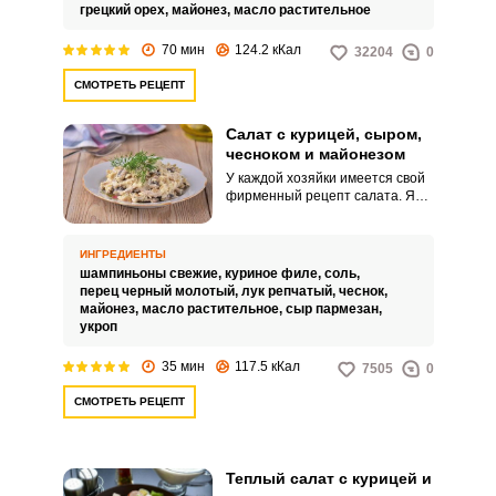
грецкий орех,
майонез,
масло растительное
70 мин
124.2 кКал
32204
0
СМОТРЕТЬ РЕЦЕПТ
Салат с курицей, сыром,
чесноком и майонезом
У каждой хозяйки имеется свой
фирменный рецепт салата. Я
предлагаю приготовить
невероятно аппетитный,
ароматный и простой в
ИНГРЕДИЕНТЫ
приготовлении салат с курицей,
шампиньоны свежие,
куриное филе,
соль,
сыром, чесноком и майонезом.
перец черный молотый,
лук репчатый,
чеснок,
майонез,
масло растительное,
сыр пармезан,
укроп
35 мин
117.5 кКал
7505
0
СМОТРЕТЬ РЕЦЕПТ
Теплый салат с курицей и