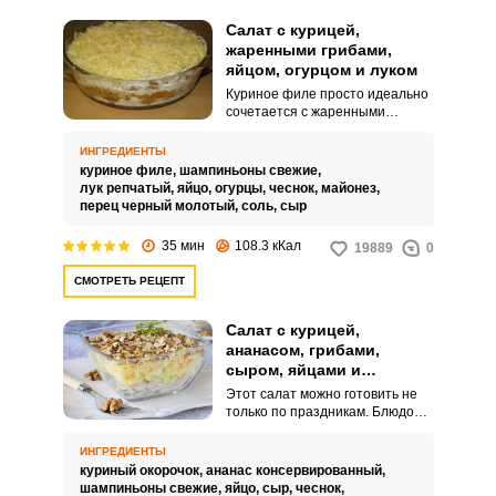
Салат с курицей,
жаренными грибами,
яйцом, огурцом и луком
Куриное филе просто идеально
сочетается с жаренными
грибами. Лучше всего выбирать
шампиньоны, их не нужно
ИНГРЕДИЕНТЫ
отваривать и очень просто
куриное филе,
шампиньоны свежие,
готовить.
лук репчатый,
яйцо,
огурцы,
чеснок,
майонез,
перец черный молотый,
соль,
сыр
35 мин
108.3 кКал
19889
0
СМОТРЕТЬ РЕЦЕПТ
Салат с курицей,
ананасом, грибами,
сыром, яйцами и
грецкими орехами
Этот салат можно готовить не
слоями
только по праздникам. Блюдо
получается сытным, но в тоже
время очень нежным.
ИНГРЕДИЕНТЫ
куриный окорочок,
ананас консервированный,
шампиньоны свежие,
яйцо,
сыр,
чеснок,