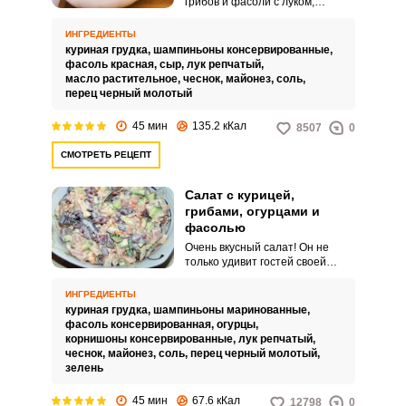
грибов и фасоли с луком,
дополнит сытный обед и
подойдет для праздничного
ИНГРЕДИЕНТЫ
стола! Очень вкусное блюдо,
куриная грудка,
шампиньоны консервированные,
которое легко приготовить!
фасоль красная,
сыр,
лук репчатый,
масло растительное,
чеснок,
майонез,
соль,
перец черный молотый
45 мин
135.2 кКал
8507
0
СМОТРЕТЬ РЕЦЕПТ
Салат с курицей,
грибами, огурцами и
фасолью
Очень вкусный салат! Он не
только удивит гостей своей
красотой, но точно никого не
оставит голодным! Сочный,
ИНГРЕДИЕНТЫ
питательный, с интересным
куриная грудка,
шампиньоны маринованные,
вкусом – просто объедение!
фасоль консервированная,
огурцы,
корнишоны консервированные,
лук репчатый,
чеснок,
майонез,
соль,
перец черный молотый,
зелень
45 мин
67.6 кКал
12798
0