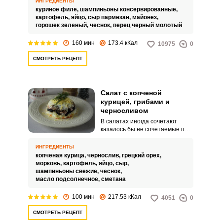
ИНГРЕДИЕНТЫ
майонезным салатам и
куриное филе,
шампиньоны консервированные,
является достаточно
картофель,
яйцо,
сыр пармезан,
майонез,
калорийным.
горошек зеленый,
чеснок,
перец черный молотый
160 мин
173.4 кКал
10975
0
СМОТРЕТЬ РЕЦЕПТ
Салат с копченой
курицей, грибами и
черносливом
В салатах иногда сочетают
казалось бы не сочетаемые по
свои вкусовым качествам
продукты. Но в итоге
ИНГРЕДИЕНТЫ
получаются очень необычно и
копченая курица,
чернослив,
грецкий орех,
интересно.
морковь,
картофель,
яйцо,
сыр,
шампиньоны свежие,
чеснок,
масло подсолнечное,
сметана
100 мин
217.53 кКал
4051
0
СМОТРЕТЬ РЕЦЕПТ