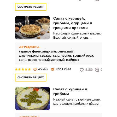
СМОТРЕТЬ РЕЦЕПТ
Салат с курицей,
грибами, огурцами и
грецкими орехами
Настоящий кулинарный шедевр!
Вкусный, сочный, очень
питательный и невероятно
аппетитный салат. Такое блюдо
ИНГРЕДИЕНТЫ
обязательно должно быть на
куриное филе,
яйцо,
лук репчатый,
праздничном столе!
шампиньоны свежие,
сыр,
чеснок,
грецкий орех,
соль,
перец черный молотый,
майонез
45 мин
122.1 кКал
8180
0
СМОТРЕТЬ РЕЦЕПТ
Салат с курицей и
грибами
Нежный салат с куриным филе,
картофелем, грибами и яйцами
придется по душе любителям
плотно покушать. Ведь он
относится к слоеным