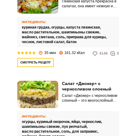
Пекинская капуста прекрасна в
салатах, она имеет нежную и
хрустящую структуру и придаёт
блюду свежесть. При этом она
прекрасно сочетается с любыми
ИНГРЕДИЕНТЫ
ингредиентами и заправками.
куриная грудка,
огурцы,
капуста пекинская,
масло растительное,
шампиньоны свежие,
майонез,
сметана,
соль,
приправа для курицы,
чеснок,
листовой салат,
батон
35 мин
161.32 кКал
4146
0
СМОТРЕТЬ РЕЦЕПТ
Салат «Джокер» с
черносливом слоеный
Салат «Джокер» с черносливом
слоеный – это многослойный
салат, основой которого часто
служат чернослив, курица,
грибы, яйца и овощи. Его
ИНГРЕДИЕНТЫ
особенность – это сочетание
огурцы,
куриный окорочок,
яйцо,
чернослив,
сладкого и солёного вкусов
шампиньоны свежие,
лук репчатый,
благодаря черносливу.
масло растительное,
соль,
для заправки:,