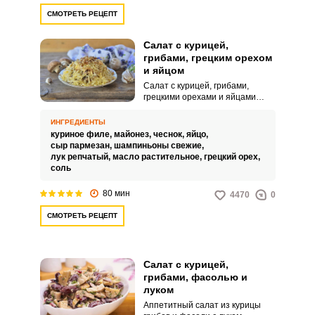
СМОТРЕТЬ РЕЦЕПТ
Салат с курицей,
грибами, грецким орехом
и яйцом
Салат с курицей, грибами,
грецкими орехами и яйцами
можно подавать и в праздник, и
в будни. Это энергетически
ИНГРЕДИЕНТЫ
ценное блюдо, которое
куриное филе,
майонез,
чеснок,
яйцо,
способно утолить голод и
сыр пармезан,
шампиньоны свежие,
придать сил.
лук репчатый,
масло растительное,
грецкий орех,
соль
80 мин
4470
0
СМОТРЕТЬ РЕЦЕПТ
Салат с курицей,
грибами, фасолью и
луком
Аппетитный салат из курицы