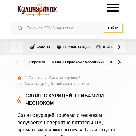
НАЙТИ
🍆
🍵
🍲
САЛАТЫ
ПЕРВЫЕ БЛЮДА
ВТОРЫЕ БЛЮДА
Окрошка
Желе из красной смородины
Варенье из в
/
Салаты
/
Салаты с курицей
/
Салат с курицей, грибами и чесноком
САЛАТ С КУРИЦЕЙ, ГРИБАМИ И
ЧЕСНОКОМ
Салат с курицей, грибами и чесноком
получается невероятно питательным,
ароматным и ярким по вкусу. Такая закуска