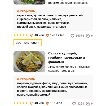
грецким орехом и черносливом
отлично подходит для завтрака.
Аппетитный салат станет
ИНГРЕДИЕНТЫ
замечательным угощением для
чернослив,
куриное филе,
соль,
лук репчатый,
ваших близких и друзей.
сыр пармезан,
чеснок,
майонез,
шампиньоны свежие,
яйцо,
петрушка,
грецкий орех,
масло растительное
40 мин
128.1 кКал
16074
0
СМОТРЕТЬ РЕЦЕПТ
Салат с курицей,
грибами, морковью и
фасолью
Любителям простых и вкусных
салатов предлагаю
воспользоваться
замечательным рецептом и
ИНГРЕДИЕНТЫ
приготовить салат с курицей,
морковь,
куриное филе,
яйцо,
соль,
лук репчатый,
грибами, морковью и фасолью.
чеснок,
майонез,
шампиньоны консервированные,
Салат отлично подойдет для
фасоль красная,
масло оливковое,
семейного торжества или
перец черный молотый
праздничного застолья.
40 мин
102 кКал
8258
0