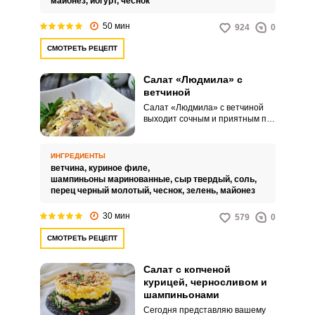
майонез,
йогурт,
чеснок
50 мин
924
0
СМОТРЕТЬ РЕЦЕПТ
Салат «Людмила» с
ветчиной
Салат «Людмила» с ветчиной
выходит сочным и приятным по
вкусу. Такая интересная закуска
также порадует простым и
очень быстрым кулинарным
ИНГРЕДИЕНТЫ
процессом.
ветчина,
куриное филе,
шампиньоны маринованные,
сыр твердый,
соль,
перец черный молотый,
чеснок,
зелень,
майонез
30 мин
579
0
СМОТРЕТЬ РЕЦЕПТ
Салат с копченой
курицей, черносливом и
шампиньонами
Сегодня представляю вашему