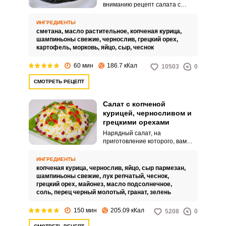
вниманию рецепт салата с
копченой курицей, черносливом
и шампиньонами. В салат можно
ИНГРЕДИЕНТЫ
добавить, как маринованные
сметана,
масло растительное,
копченая курица,
шампиньоны, так и свежие,
шампиньоны свежие,
чернослив,
грецкий орех,
предварительно обжарив их на
картофель,
морковь,
яйцо,
сыр,
чеснок
растительном масле.
60 мин
186.7 кКал
10503
0
СМОТРЕТЬ РЕЦЕПТ
Салат с копченой
курицей, черносливом и
грецкими орехами
Нарядный салат, на
приготовление которого, вам
потребуется пару часов
свободного времени. Из-за
ИНГРЕДИЕНТЫ
такого необычного состава и
копченая курица,
чернослив,
яйцо,
сыр пармезан,
красивого вида он точно
шампиньоны свежие,
лук репчатый,
чеснок,
понравится гурманам и эстетам.
грецкий орех,
майонез,
масло подсолнечное,
соль,
перец черный молотый,
гранат,
зелень
150 мин
205.09 кКал
5208
0