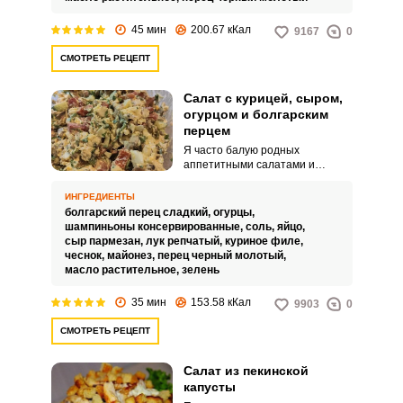
45 мин
200.67 кКал
9167
0
СМОТРЕТЬ РЕЦЕПТ
Салат с курицей, сыром,
огурцом и болгарским
перцем
Я часто балую родных
аппетитными салатами и
закусками. Сегодня с
превеликим удовольствием хочу
ИНГРЕДИЕНТЫ
поделиться с вами рецептом
болгарский перец сладкий,
огурцы,
салата с курицей, сыром,
шампиньоны консервированные,
соль,
яйцо,
огурцом и болгарским перцем.
сыр пармезан,
лук репчатый,
куриное филе,
чеснок,
майонез,
перец черный молотый,
масло растительное,
зелень
35 мин
153.58 кКал
9903
0
СМОТРЕТЬ РЕЦЕПТ
Салат из пекинской
капусты