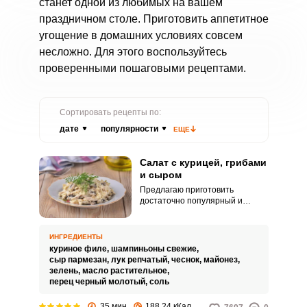
станет одной из любимых на вашем
праздничном столе. Приготовить аппетитное
угощение в домашних условиях совсем
несложно. Для этого воспользуйтесь
проверенными пошаговыми рецептами.
Сортировать рецепты по:
дате
популярности
ЕЩЕ
Салат с курицей, грибами
и сыром
Предлагаю приготовить
достаточно популярный и
распространенный салат с
курицей, грибами и сыром из
минимального доступного
ИНГРЕДИЕНТЫ
набора продуктов. Салат
куриное филе,
шампиньоны свежие,
готовится просто и недолго,
сыр пармезан,
лук репчатый,
чеснок,
майонез,
получается очень вкусным.
зелень,
масло растительное,
перец черный молотый,
соль
35 мин
188.24 кКал