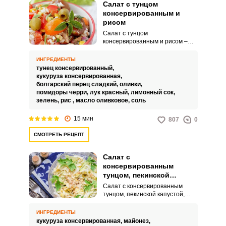
Салат с тунцом
консервированным и
рисом
Салат с тунцом
консервированным и рисом –
это быстрый и легкий рецепт,
который понравится всей вашей
ИНГРЕДИЕНТЫ
семье. Сочный тунец,
тунец консервированный,
смешанный с отварным рисом и
кукуруза консервированная,
хрустящими овощами, создает
болгарский перец сладкий,
оливки,
удивительное сочетание вкусов.
помидоры черри,
лук красный,
лимонный сок,
зелень,
рис ,
масло оливковое,
соль
15 мин
807
0
СМОТРЕТЬ РЕЦЕПТ
Салат с
консервированным
тунцом, пекинской
капустой, огурцом и
Салат с консервированным
яйцом
тунцом, пекинской капустой,
огурцом и яйцом получается
хрустящим, со свежим вкусом.
ИНГРЕДИЕНТЫ
Его можно готовить хоть каждый
кукуруза консервированная,
майонез,