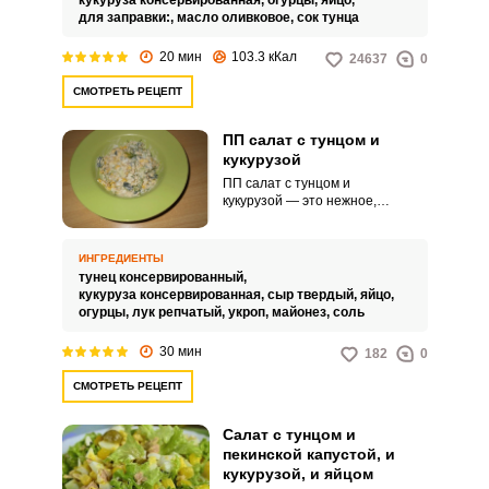
кукуруза консервированная,
огурцы,
яйцо,
для заправки:,
масло оливковое,
сок тунца
20 мин
103.3 кКал
24637
0
СМОТРЕТЬ РЕЦЕПТ
ПП салат с тунцом и
кукурузой
ПП салат с тунцом и
кукурузой — это нежное,
питательное блюдо, которое
отлично дополнит ваш обед или
ужин или же послужит
ИНГРЕДИЕНТЫ
прекрасным завтраком, который
тунец консервированный,
наполнит вас силами на весь
кукуруза консервированная,
сыр твердый,
яйцо,
день! А готовить этот салат одно
огурцы,
лук репчатый,
укроп,
майонез,
соль
удовольствие, ведь вы знаете,
что результат получится
30 мин
182
0
удивительным!
СМОТРЕТЬ РЕЦЕПТ
Салат с тунцом и
пекинской капустой, и
кукурузой, и яйцом