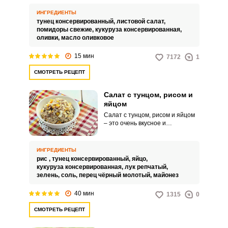
здорового питания.
Консервированный тунец
ИНГРЕДИЕНТЫ
хорошо сочетается с зелеными
тунец консервированный,
листовой салат,
листьями салата, рукколой и
помидоры свежие,
кукуруза консервированная,
даже верхними листиками
оливки,
масло оливковое
пекинской капусты.
15 мин
7172
1
СМОТРЕТЬ РЕЦЕПТ
Салат с тунцом, рисом и
яйцом
Салат с тунцом, рисом и яйцом
– это очень вкусное и
питательное угощение для
домашнего или праздничного
стола. Такой салат можно
ИНГРЕДИЕНТЫ
подавать как самостоятельное
рис ,
тунец консервированный,
яйцо,
блюдо для вашего ужина,
кукуруза консервированная,
лук репчатый,
дополнив хлебом или хлебцами.
зелень,
соль,
перец чёрный молотый,
майонез
40 мин
1315
0
СМОТРЕТЬ РЕЦЕПТ