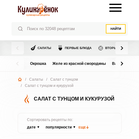
НАЙТИ
🍆
🍵
🍲
САЛАТЫ
ПЕРВЫЕ БЛЮДА
ВТОРЫЕ БЛЮДА
Окрошка
Желе из красной смородины
Варенье из в
/
Салаты
/
Салат с тунцом
/
Салат с тунцом и кукурузой
САЛАТ С ТУНЦОМ И КУКУРУЗОЙ
Сортировать рецепты по:
дате
популярности
ЕЩЕ