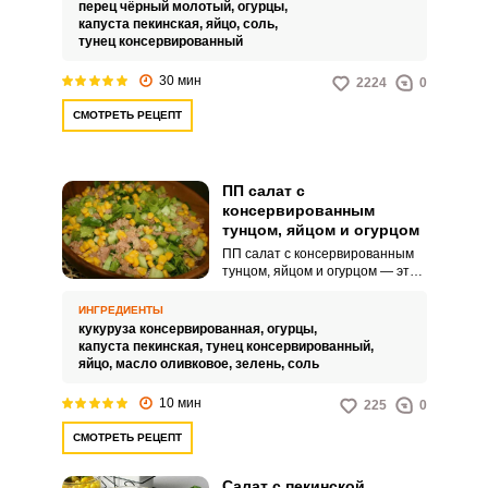
день, он не приедается.
перец чёрный молотый,
огурцы,
капуста пекинская,
яйцо,
соль,
тунец консервированный
30 мин
2224
0
СМОТРЕТЬ РЕЦЕПТ
ПП салат с
консервированным
тунцом, яйцом и огурцом
ПП салат с консервированным
тунцом, яйцом и огурцом — это
спутник в вашем здоровом
питании, сочетающий в себе
ИНГРЕДИЕНТЫ
полезные ингредиенты и легкий
кукуруза консервированная,
огурцы,
вкус. Нежный тунец гармонично
капуста пекинская,
тунец консервированный,
дополняется хрустящими
яйцо,
масло оливковое,
зелень,
соль
огурцами и питательными
яйцами, создавая прекрасное
10 мин
225
0
сочетание для салата.
СМОТРЕТЬ РЕЦЕПТ
Салат с пекинской