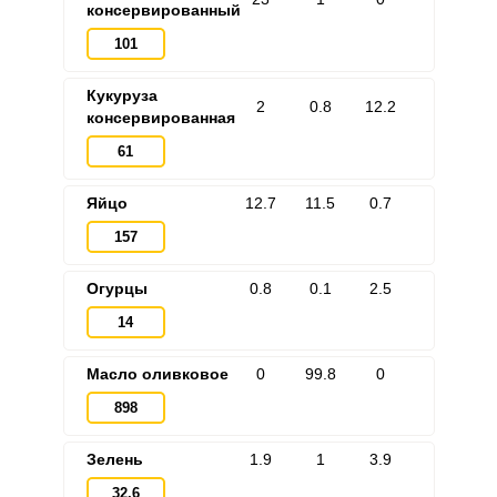
консервированный
101
Кукуруза
2
0.8
12.2
Запомнить меня
консервированная
61
ВХОД
ЕЩЕ НЕ ЗАРЕГИСТРИРОВАННЫ?
Яйцо
12.7
11.5
0.7
157
Забыли пароль?
Огурцы
0.8
0.1
2.5
14
Масло оливковое
0
99.8
0
898
Зелень
1.9
1
3.9
32.6