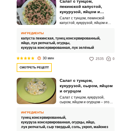
Салат с тунцом,
пекинской капустой,
кукурузой, яйцом и
огурцом
Салат с тунцом, пекинской
капустой, кукурузой, яйцом и
огурцом – это очень вкусное,
невероятно сочное и
ИНГРЕДИЕНТЫ
питательное угощение для
капуста пекинская,
тунец консервированный,
домашнего или праздничного
яйцо,
лук репчатый,
огурцы,
стола. Такой салат можно
кукуруза консервированная,
лук зелёный
подавать как полноценное
блюдо для вашего полезного и
30 мин
2535
0
низкокалорийного ужина.
СМОТРЕТЬ РЕЦЕПТ
Салат с тунцом,
кукурузой, сыром, яйцом
и огурцом
Салат с тунцом, кукурузой,
сыром, яйцом и огурцом – это
очень вкусная, питательная и
интересная идея для вашего
ИНГРЕДИЕНТЫ
домашнего или праздничного
тунец консервированный,
стола. Яркий вкус простого
кукуруза консервированная,
огурцы,
яйцо,
салата точно запомнится всем
лук репчатый,
сыр твердый,
соль,
укроп,
майонез
вашим домашним и гостям.