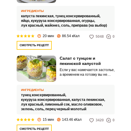
со всеми овощами, но с капустой
блюдо приобретает особый
вкус.
ИНГРЕДИЕНТЫ
капуста пекинская,
тунец консервированный,
яйцо,
кукуруза консервированная,
огурцы,
лук красный,
майонез,
соль,
приправа (на выбор)
20 мин
86.54 кКал
5048
0
СМОТРЕТЬ РЕЦЕПТ
Салат с тунцом и
пекинской капустой
Если у вас намечается застолье,
а временем на готовку вы не
располагаете, предлагаю
отличный рецепт полезного и
простого в приготовлении
ИНГРЕДИЕНТЫ
салата с тунцом и пекинской
тунец консервированный,
капустой. Готовится очень
кукуруза консервированная,
капуста пекинская,
быстро, а результат
лук красный,
лимонный сок,
масло оливковое,
превосходит все
зелень,
соль,
перец черный молотый
ожидания. Яркий и вкусный
салат можно подавать как в
15 мин
143.46 кКал
3420
0
большом блюде, так и
порционно в красивых бокалах.
СМОТРЕТЬ РЕЦЕПТ