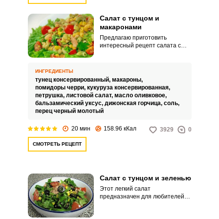
Салат с тунцом и
макаронами
Предлагаю приготовить
интересный рецепт салата с
тунцом и макаронами. Обычно
макароны употребляют в
качестве гарнира.
ИНГРЕДИЕНТЫ
тунец консервированный,
макароны,
помидоры черри,
кукуруза консервированная,
петрушка,
листовой салат,
масло оливковое,
бальзамический уксус,
дижонская горчица,
соль,
перец черный молотый
20 мин
158.96 кКал
3929
0
СМОТРЕТЬ РЕЦЕПТ
Салат с тунцом и зеленью
Этот легкий салат
предназначен для любителей
блюд из морепродуктов и для
тех, кто придерживается