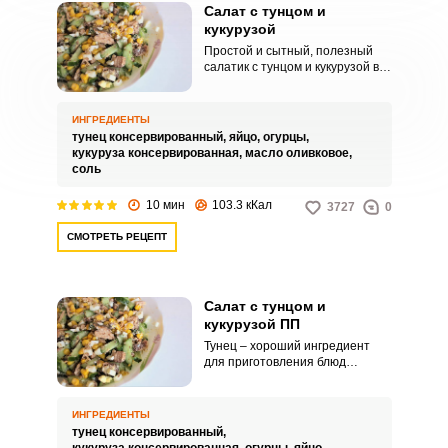
Салат с тунцом и
кукурузой
Простой и сытный, полезный
салатик с тунцом и кукурузой вы
приготовите буквально за
считанные минуты. Сочетание
полезной рыбы с высоким
ИНГРЕДИЕНТЫ
содержанием белка и свежих
тунец консервированный,
яйцо,
огурцы,
овощей станет идеальным
кукуруза консервированная,
масло оливковое,
решением для обеда или ужина.
соль
10 мин
103.3 кКал
3727
0
СМОТРЕТЬ РЕЦЕПТ
Салат с тунцом и
кукурузой ПП
Тунец – хороший ингредиент
для приготовления блюд
правильного питания. Из него
легко приготовить вкусный и
полезный салат.
ИНГРЕДИЕНТЫ
тунец консервированный,