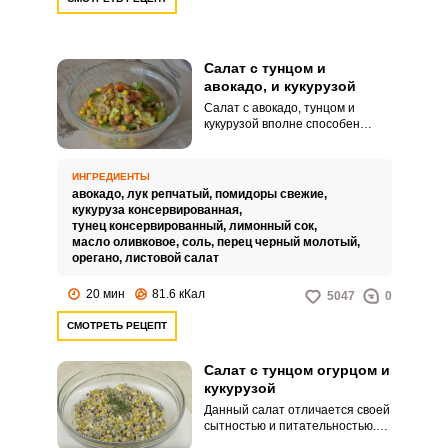
Салат с тунцом и
авокадо, и кукурузой
Салат с авокадо, тунцом и
кукурузой вполне способен
заменить целый обед.
Питательный и сытный, богатый
витаминами, он без проблем
ИНГРЕДИЕНТЫ
впишется в рамки практически
авокадо,
лук репчатый,
помидоры свежие,
любой диеты.
кукуруза консервированная,
тунец консервированный,
лимонный сок,
масло оливковое,
соль,
перец черный молотый,
орегано,
листовой салат
20 мин
81.6 кКал
5047
0
СМОТРЕТЬ РЕЦЕПТ
Салат с тунцом огурцом и
кукурузой
Данный салат отличается своей
сытностью и питательностью.
Кроме того, такой салат может