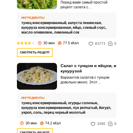
Перед вами самый простой
рецепт салата с
использованием
консервированного тунца.
ИНГРЕДИЕНТЫ
Добавление пекинской капусты
тунец консервированный,
капуста пекинская,
делает салат свежим, а
кукуруза консервированная,
яйцо,
соевый соус,
пикантная заправка вносит
масло оливковое,
лимонный сок
азиатские нотки.
30 мин
77.5 кКал
83773
0
СМОТРЕТЬ РЕЦЕПТ
Салат с тунцом и яйцом, и
кукурузой
Вариантов салатов с тунцом
довольно много. Этот
отличается пикантной ноткой
соленого огурца.
ИНГРЕДИЕНТЫ
тунец консервированный,
огурцы соленые,
кукуруза консервированная,
лук репчатый,
йогурт,
укроп,
соль,
перец черный молотый
30 мин
74.2 кКал
3490
0
СМОТРЕТЬ РЕЦЕПТ