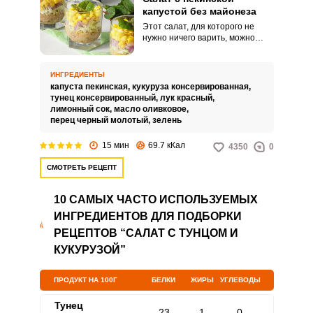
капустой без майонеза
Этот салат, для которого не
нужно ничего варить, можно
сервировать в качестве
верринов – стаканчиков с
порцией салата внутри.
ИНГРЕДИЕНТЫ
Получается изысканно и
капуста пекинская,
кукуруза консервированная,
красиво: сквозь стекло видны
тунец консервированный,
лук красный,
яркие слои капусты, кукурузы,
лимонный сок,
масло оливковое,
тунца и лука.
перец черный молотый,
зелень
15 мин
69.7 кКал
4350
0
ВХОД НА САЙТ
РЕГИСТРАЦИЯ
СМОТРЕТЬ РЕЦЕПТ
10 САМЫХ ЧАСТО ИСПОЛЬЗУЕМЫХ
Войдите
ИНГРЕДИЕНТОВ ДЛЯ ПОДБОРКИ
с помощью социальных сетей:
РЕЦЕПТОВ “САЛАТ С ТУНЦОМ И
КУКУРУЗОЙ”
или
ПРОДУКТ НА 100Г
БЕЛКИ
ЖИРЫ
УГЛЕВОДЫ
Тунец
23
1
0