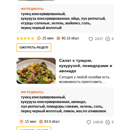
прекрасно вписаться не только в
повседневное, но и в
ИНГРЕДИЕНТЫ
праздничное меню.
тунец консервированный,
кукуруза консервированная,
яйцо,
лук репчатый,
огурцы соленые,
зелень,
майонез,
соль,
перец черный молотый
25 мин
90.16 кКал
2437
0
СМОТРЕТЬ РЕЦЕПТ
Салат с тунцом,
кукурузой, помидорами и
авокадо
Сегодня у любой хозяйки есть
возможность приготовить
большое количество рецептов
разнообразных легких салатов.
ИНГРЕДИЕНТЫ
Я предлагаю приготовить
тунец консервированный,
полезный салат с тунцом и
кукуруза консервированная,
авокадо,
кукурузой.
лук репчатый,
помидоры свежие,
зелень,
соль,
перец черный молотый,
лимон,
масло оливковое
15 мин
93.6 кКал
14818
0