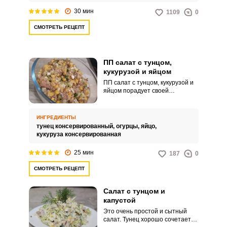
30 мин
1109
0
СМОТРЕТЬ РЕЦЕПТ
ПП салат с тунцом,
кукурузой и яйцом
ПП салат с тунцом, кукурузой и
яйцом порадует своей
питательностью, интересным
вкусом и при этом простым
кулинарным процессом.
ИНГРЕДИЕНТЫ
Обязательно запоминайте наш
тунец консервированный,
огурцы,
яйцо,
пошаговый рецепт и
кукуруза консервированная
приступайте к готовке.
25 мин
187
0
СМОТРЕТЬ РЕЦЕПТ
Салат с тунцом и
капустой
Это очень простой и сытный
салат. Тунец хорошо сочетается