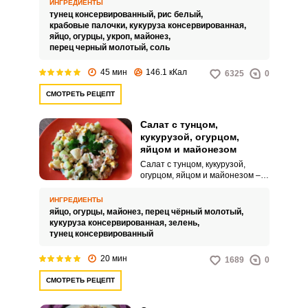
добавлением
ИНГРЕДИЕНТЫ
консервированного тунца ваши
тунец консервированный,
рис белый,
закуски преобразятся и
крабовые палочки,
кукуруза консервированная,
заиграют новым вкусом.
яйцо,
огурцы,
укроп,
майонез,
перец черный молотый,
соль
45 мин
146.1 кКал
6325
0
СМОТРЕТЬ РЕЦЕПТ
Салат с тунцом,
кукурузой, огурцом,
яйцом и майонезом
Салат с тунцом, кукурузой,
огурцом, яйцом и майонезом –
это довольно необычное
сочетание продуктов. Он
ИНГРЕДИЕНТЫ
состоит из питательной
яйцо,
огурцы,
майонез,
перец чёрный молотый,
нейтральной основы из филе
кукуруза консервированная,
зелень,
тунца и вареных яиц, ее
тунец консервированный
дополняют сладкий вкус
кукурузы, а также сочность и
20 мин
1689
0
аромат огурца.
СМОТРЕТЬ РЕЦЕПТ