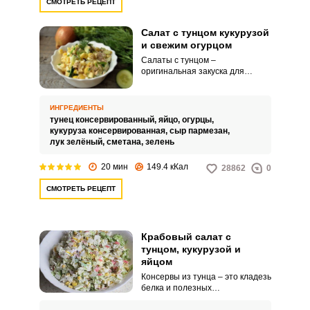
СМОТРЕТЬ РЕЦЕПТ
Салат с тунцом кукурузой
и свежим огурцом
Салаты с тунцом –
оригинальная закуска для
вашего стола. Рецепт с
добавлением кукурузы и свежего
огурца сможет стать вашим
ИНГРЕДИЕНТЫ
любимым.
тунец консервированный,
яйцо,
огурцы,
кукуруза консервированная,
сыр пармезан,
лук зелёный,
сметана,
зелень
20 мин
149.4 кКал
28862
0
СМОТРЕТЬ РЕЦЕПТ
Крабовый салат с
тунцом, кукурузой и
яйцом
Консервы из тунца – это кладезь
белка и полезных
микроэлементов. С