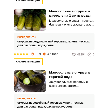
СМОТРЕТЬ РЕЦЕПТ
Малосольные огурцы в
рассоле на 1 литр воды
Малосольные огурцы – простая,
быстрая и очень вкусная закуска
такую закуску можно подать на
любой праздник или любое
застолье. Для приготовления
ИНГРЕДИЕНТЫ
малосольных огурцов требуется
огурцы,
перец душистый горошек,
зелень,
чеснок,
минимальное количество
для рассола:,
вода,
соль
времени и трудозатрат.
13 ч
4.5 кКал
42294
0
СМОТРЕТЬ РЕЦЕПТ
Малосольные огурцы в
горячей воде
Хочу поделиться простым и
быстрым рецептом
малосольных огурчиков в
горячей воде. Опытные хозяйки
знают, что «замалосолить»
ИНГРЕДИЕНТЫ
огурчики можно различными
огурцы,
перец чёрный горошек,
укроп,
чеснок,
способами.
для рассола:,
вода,
сахар-песок,
соль