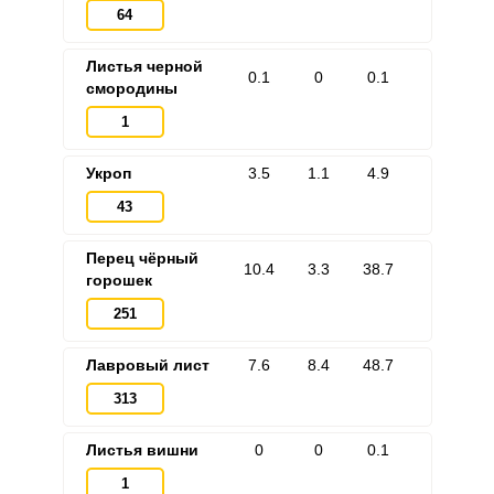
64
Листья черной
0.1
0
0.1
смородины
1
Укроп
3.5
1.1
4.9
43
Перец чёрный
10.4
3.3
38.7
горошек
251
Лавровый лист
7.6
8.4
48.7
313
Листья вишни
0
0
0.1
1