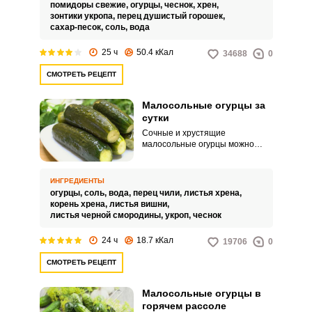
очень быстро и просто.
помидоры свежие,
огурцы,
чеснок,
хрен,
зонтики укропа,
перец душистый горошек,
сахар-песок,
соль,
вода
25 ч
50.4 кКал
34688
0
СМОТРЕТЬ РЕЦЕПТ
Малосольные огурцы за
сутки
Сочные и хрустящие
малосольные огурцы можно
сделать всего за сутки.
Ускоренный вариант заготовки
простой и доступный по
ИНГРЕДИЕНТЫ
ингредиентам.
огурцы,
соль,
вода,
перец чили,
листья хрена,
корень хрена,
листья вишни,
листья черной смородины,
укроп,
чеснок
24 ч
18.7 кКал
19706
0
СМОТРЕТЬ РЕЦЕПТ
Малосольные огурцы в
горячем рассоле