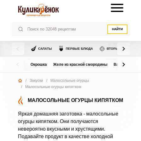
НАЙТИ
🍆
🍵
🍲
САЛАТЫ
ПЕРВЫЕ БЛЮДА
ВТОРЫЕ БЛЮДА
Окрошка
Желе из красной смородины
Варенье из в
/
Закуски
/
Малосольные огурцы
/
Малосольные огурцы кипятком
МАЛОСОЛЬНЫЕ ОГУРЦЫ КИПЯТКОМ
Яркая домашняя заготовка - малосольные
огурцы кипятком. Они получаются
невероятно вкусными и хрустящими.
Подавайте продукт в качестве холодной