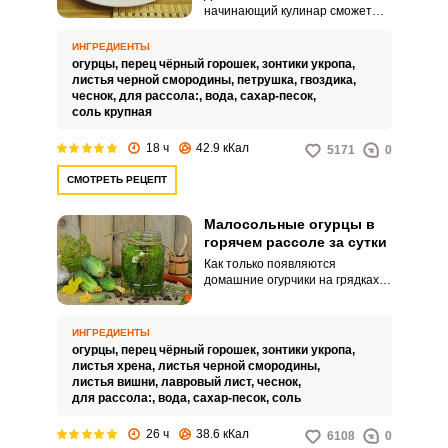
начинающий кулинар сможет
приготовить малосольные
огурчики в горячем рассоле.
ИНГРЕДИЕНТЫ
Приготовить закуску можно в
огурцы,
перец чёрный горошек,
зонтики укропа,
кастрюле или в другой емкости.
листья черной смородины,
петрушка,
гвоздика,
чеснок,
для рассола:,
вода,
сахар-песок,
соль крупная
18 ч
42.9 кКал
5171
0
СМОТРЕТЬ РЕЦЕПТ
Малосольные огурцы в
горячем рассоле за сутки
Как только появляются
домашние огурчики на грядках, с
большим нетерпением жду,
когда они будут готовы к
употреблению. Рецептом горячо
ИНГРЕДИЕНТЫ
любимой закуски хочу
огурцы,
перец чёрный горошек,
зонтики укропа,
поделиться с вами.
листья хрена,
листья черной смородины,
листья вишни,
лавровый лист,
чеснок,
для рассола:,
вода,
сахар-песок,
соль
26 ч
38.6 кКал
6108
0