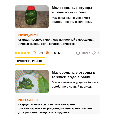
Малосольные огурцы
горячим способом
Малосольные огурцы можно
солить горячим и холодным
способом, можно вообще не
использовать воду. Каждый
выбирает свой идеальный
ИНГРЕДИЕНТЫ
способ засолки.
огурцы,
чеснок,
укроп,
листья черной смородины,
листья вишни,
соль крупная,
кипяток
10 ч
10.5 кКал
18724
0
СМОТРЕТЬ РЕЦЕПТ
Малосольные огурцы в
горячей воде в банке
Малосольные огурцы любят все
особенно в летний период.
Такую закуску можно
приготовить за считанные
минуты, но потом нужно будет
ИНГРЕДИЕНТЫ
набраться терпения, чтобы
огурцы,
зонтики укропа,
листья хрена,
попробовать ее.
листья черной смородины,
корень хрена,
чеснок,
для рассола:,
вода,
соль крупная