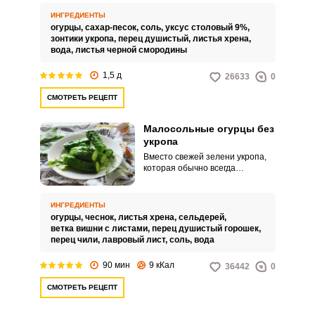
пикантными на вкус. Их
засаливают в банке горячим
ИНГРЕДИЕНТЫ
рассолом, состав которого
огурцы,
сахар-песок,
соль,
уксус столовый 9%,
достаточно простой: вода, уксус,
зонтики укропа,
перец душистый,
листья хрена,
сахарный песок, соль и
вода,
листья черной смородины
горошины перца.
1,5 д
26633
0
СМОТРЕТЬ РЕЦЕПТ
Малосольные огурцы без
укропа
Вместо свежей зелени укропа,
которая обычно всегда
добавляется к малосольным
огурцам, в засолку можно
добавить и семена этого
ИНГРЕДИЕНТЫ
зонтичного растения, а можно и
огурцы,
чеснок,
листья хрена,
сельдерей,
вовсе обойтись без укропа: вкус
ветка вишни с листами,
перец душистый горошек,
выйдет у малосольных
перец чили,
лавровый лист,
соль,
вода
огурчиков вроде бы и тот, к
которому мы привыкли, да не
90 мин
9 кКал
36442
0
совсем. Непременно
приготовьте огурцы по этому
СМОТРЕТЬ РЕЦЕПТ
рецепту – получаются они очень
даже съедобными и
аппетитными.