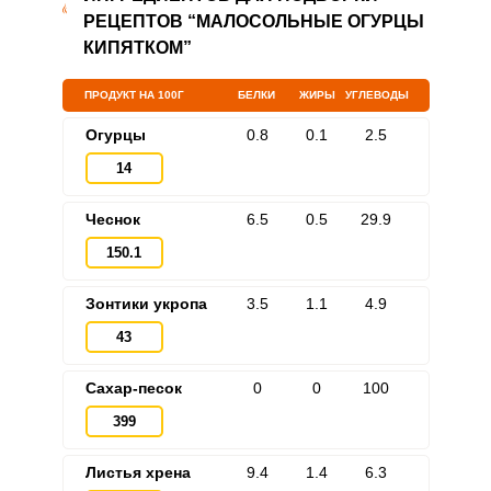
РЕЦЕПТОВ “МАЛОСОЛЬНЫЕ ОГУРЦЫ
КИПЯТКОМ”
ПРОДУКТ НА 100Г
БЕЛКИ
ЖИРЫ
УГЛЕВОДЫ
Запомнить меня
Огурцы
0.8
0.1
2.5
ВХОД
14
ЕЩЕ НЕ ЗАРЕГИСТРИРОВАННЫ?
Чеснок
6.5
0.5
29.9
Забыли пароль?
150.1
Зонтики укропа
3.5
1.1
4.9
43
Сахар-песок
0
0
100
399
Листья хрена
9.4
1.4
6.3