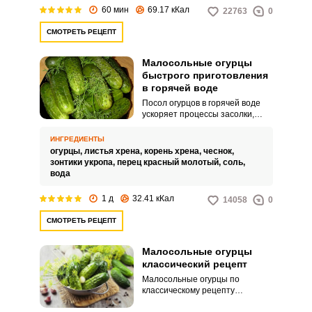
60 мин
69.17 кКал
22763
0
СМОТРЕТЬ РЕЦЕПТ
Малосольные огурцы
быстрого приготовления
в горячей воде
Посол огурцов в горячей воде
ускоряет процессы засолки,
помогает пряностям и соли
глубже проникнуть в плоды.
ИНГРЕДИЕНТЫ
Хрусткость огурцам добавляют
огурцы,
листья хрена,
корень хрена,
чеснок,
листья хрена, их можно класть
зонтики укропа,
перец красный молотый,
соль,
побольше.
вода
1 д
32.41 кКал
14058
0
СМОТРЕТЬ РЕЦЕПТ
Малосольные огурцы
классический рецепт
Малосольные огурцы по
классическому рецепту
получаются хрустящими и