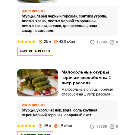
собственном дачном участке,
хочется что-то быстро
приготовить, так, чтобы они не
ИНГРЕДИЕНТЫ
испортились. Любимым
огурцы,
перец чёрный горошек,
зонтики укропа,
рецептом из домашних овощей
листья хрена,
листья черной смородины,
являются малосольные огурцы,
листья вишни,
чеснок,
для рассола:,
вода,
приготовленные горячим
сахар-песок,
соль
посолом.
25 ч
42.9 кКал
12884
0
СМОТРЕТЬ РЕЦЕПТ
Малосольные огурцы
горячим способом на 1
литр рассола
Малосольные огурцы горячим
способом на 1 литр рассола
понравятся всем! Малосольные
огурцы – универсальная закуска,
ИНГРЕДИЕНТЫ
которую можно приготовить
огурцы,
укроп,
чеснок,
вода,
соль крупная,
горячим и холодным способом.
перец чёрный горошек,
лавровый лист
Также ее готовят в кастрюле, в
банке и даже в пакете.
25 ч
15 кКал
73166
0