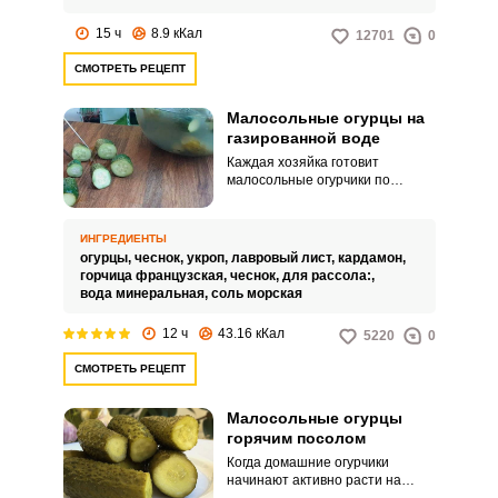
15 ч
8.9 кКал
12701
0
СМОТРЕТЬ РЕЦЕПТ
Малосольные огурцы на
газированной воде
Каждая хозяйка готовит
малосольные огурчики по
своему любимому рецепту. Я
предлагаю приготовить
малосольные огурцы на
ИНГРЕДИЕНТЫ
газированной воде.
огурцы,
чеснок,
укроп,
лавровый лист,
кардамон,
горчица французская,
чеснок,
для рассола:,
вода минеральная,
соль морская
12 ч
43.16 кКал
5220
0
СМОТРЕТЬ РЕЦЕПТ
Малосольные огурцы
горячим посолом
Когда домашние огурчики
начинают активно расти на