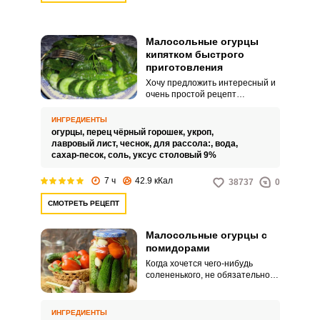
Малосольные огурцы
кипятком быстрого
приготовления
Хочу предложить интересный и
очень простой рецепт
малосольных огурцов быстрого
приготовления с
ИНГРЕДИЕНТЫ
использованием кипятка.
огурцы,
перец чёрный горошек,
укроп,
Закуску можно употреблять уже
лавровый лист,
чеснок,
для рассола:,
вода,
через 6 часов.
сахар-песок,
соль,
уксус столовый 9%
7 ч
42.9 кКал
38737
0
СМОТРЕТЬ РЕЦЕПТ
Малосольные огурцы с
помидорами
Когда хочется чего-нибудь
солененького, не обязательно
бежать в магазин или долго
стоять у плиты. Малосольные
огурцы с помидорами готовятся
ИНГРЕДИЕНТЫ