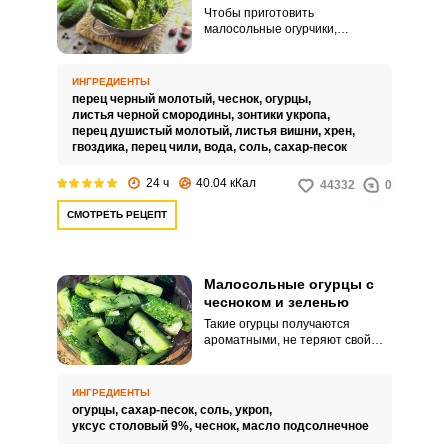
Чтобы приготовить
малосольные огурчики,
потребуются всего одни сутки
для засолки. Для такой закуски
выбираем молодые, крепкие
ИНГРЕДИЕНТЫ
огурчики с пупырышками на
перец черный молотый,
чеснок,
огурцы,
поверхности.
листья черной смородины,
зонтики укропа,
перец душистый молотый,
листья вишни,
хрен,
гвоздика,
перец чили,
вода,
соль,
сахар-песок
24 ч
40.04 кКал
44332
0
СМОТРЕТЬ РЕЦЕПТ
Малосольные огурцы с
чесноком и зеленью
Такие огурцы получаются
ароматными, не теряют свой
цвет, при этом хорошо
впитывают рассол. Для засолки
лучше всего брать мелкие
ИНГРЕДИЕНТЫ
пупырчатые плоды.
огурцы,
сахар-песок,
соль,
укроп,
уксус столовый 9%,
чеснок,
масло подсолнечное