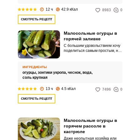
12 ч
42.9 кКал
8983
0
СМОТРЕТЬ РЕЦЕПТ
Малосольные огурцы в
горячей заливке
С большим удовольствием хочу
поделиться самым простым, на
мой взгляд, рецептом
малосольных огурцов в горячей
заливки. Для приготовления
ИНГРЕДИЕНТЫ
ароматной закуски потребуется
огурцы,
зонтики укропа,
чеснок,
вода,
минимальное количество
соль крупная
ингредиентов и вашего
свободного времени.
13 ч
4.5 кКал
7496
0
СМОТРЕТЬ РЕЦЕПТ
Малосольные огурцы в
горячем рассоле в
кастрюле
Даже неопытная хозяйка или