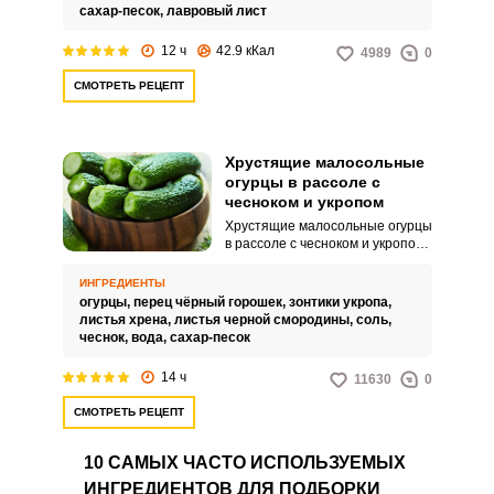
хрустящие малосольные
сахар-песок,
лавровый лист
огурчики в рассоле.
12 ч
42.9 кКал
4989
0
СМОТРЕТЬ РЕЦЕПТ
Хрустящие малосольные
огурцы в рассоле с
чесноком и укропом
Хрустящие малосольные огурцы
в рассоле с чесноком и укропом
ВХОД НА САЙТ
РЕГИСТРАЦИЯ
— классическая русская закуска,
которая быстро готовится и
ИНГРЕДИЕНТЫ
идеально подходит для лета.
огурцы,
перец чёрный горошек,
зонтики укропа,
Хрустящие огурцы, ароматный
Войдите
листья хрена,
листья черной смородины,
соль,
чеснок и свежий укроп создают
чеснок,
вода,
сахар-песок
с помощью социальных сетей:
уникальное сочетание с
приятной кислинкой.
14 ч
11630
0
СМОТРЕТЬ РЕЦЕПТ
или
10 САМЫХ ЧАСТО ИСПОЛЬЗУЕМЫХ
ИНГРЕДИЕНТОВ ДЛЯ ПОДБОРКИ