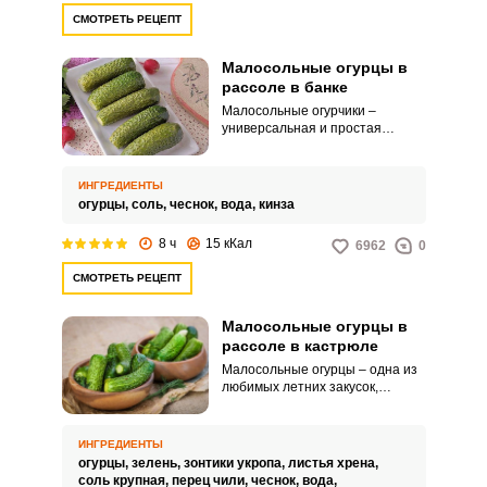
СМОТРЕТЬ РЕЦЕПТ
Малосольные огурцы в
рассоле в банке
Малосольные огурчики –
универсальная и простая
закуска, которую можно
приготовить за считанные
минуты. Чтобы попробовать
ИНГРЕДИЕНТЫ
хрустящие и ароматные
огурцы,
соль,
чеснок,
вода,
кинза
огурчики, нужно набраться
немного терпения.
8 ч
15 кКал
6962
0
СМОТРЕТЬ РЕЦЕПТ
Малосольные огурцы в
рассоле в кастрюле
Малосольные огурцы – одна из
любимых летних закусок,
которая прекрасно сочетается с
сочным и ароматным
шашлыком, а также молодой
ИНГРЕДИЕНТЫ
картошечкой. Сегодня
огурцы,
зелень,
зонтики укропа,
листья хрена,
предлагаю приготовить
соль крупная,
перец чили,
чеснок,
вода,