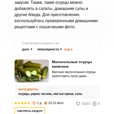
закуски. Также, такие огурцы можно
добавлять в салаты, домашние супы и
другие блюда. Для приготовления,
воспользуйтесь проверенными домашними
рецептами с пошаговыми фото.
Сортировать рецепты по:
дате
популярности
ЕЩЕ
Малосольные огурцы
кипятком
Вкусные малосольные огурцы
приготовить легко даже
новичкам. Необходимо совсем
немного ингредиентов и ещё
меньше манипуляций.
ИНГРЕДИЕНТЫ
огурцы,
укроп,
чеснок,
листья хрена,
соль
1 д
20.33 кКал
11221
0
СМОТРЕТЬ РЕЦЕПТ