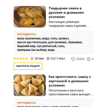
Тандырная самса в
духовке в домашних
условиях
Настоящую узбекскую
тандырную самсу в духовке
можно приготовить в домашних
условиях. Домашние и гости
ИНГРЕДИЕНТЫ
оценят пышное румяное тесто и
мука пшеничная,
вода,
соль,
кунжут,
сочную мясную начинку.
масло растительное,
для начинки:,
баранина,
бараний жир,
лук репчатый,
соль,
приправа (на выбор),
вода
30 мин
315.7 кКал
20696
0
СМОТРЕТЬ РЕЦЕПТ
Как приготовить самсу с
картошкой в домашних
условиях
Питательная и простая в
приготовлении самса выходит с
картофельной начинкой. Теплую
закуску можно подавать к обеду
ИНГРЕДИЕНТЫ
или ужину.