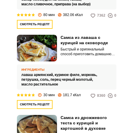
масло сливочное,
приправа (на выбор)
80 мин
382.06 кКал
7362
0
СМОТРЕТЬ РЕЦЕПТ
Самса из лаваша с
курицей на сковороде
Быстрый и оригинальный
способ приготовить домашнюю
самсу – из лаваша с
питательной куриной начинкой.
Блюдо порадует простотой
ИНГРЕДИЕНТЫ
приготовления, а также своим
лаваш армянский,
куриное филе,
морковь,
ярким вкусом.
петрушка,
соль,
перец черный молотый,
масло растительное
30 мин
181.7 кКал
8360
0
СМОТРЕТЬ РЕЦЕПТ
Самса из дрожжевого
теста с курицей и
картошкой в духовке