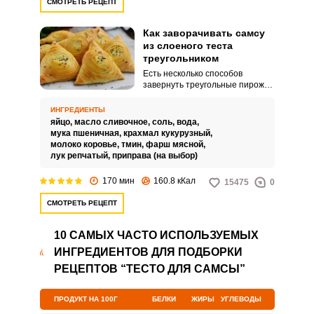
СМОТРЕТЬ РЕЦЕПТ
Как заворачивать самсу
из слоеного теста
треугольником
Есть несколько способов
завернуть треугольные пирожки
и приготовить самсу.
Традиционно начину готовят из
ИНГРЕДИЕНТЫ
рубленого мяса, но по своему
яйцо,
масло сливочное,
соль,
вода,
вкусу всегда можно добавить
мука пшеничная,
крахмал кукурузный,
любые ингредиенты: сыр, грибы,
молоко коровье,
тмин,
фарш мясной,
картофель или другие овощи.
лук репчатый,
приправа (на выбор)
170 мин
160.8 кКал
15475
0
СМОТРЕТЬ РЕЦЕПТ
10 САМЫХ ЧАСТО ИСПОЛЬЗУЕМЫХ
ИНГРЕДИЕНТОВ ДЛЯ ПОДБОРКИ
РЕЦЕПТОВ “ТЕСТО ДЛЯ САМСЫ”
ПРОДУКТ НА 100Г
БЕЛКИ
ЖИРЫ
УГЛЕВОДЫ