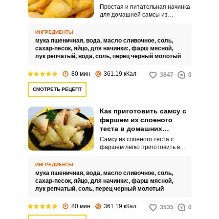
Простая и питательная начинка
для домашней самсы из
слоеного теста – мясной фарш
и лук. Приготовьте аппетитное
ИНГРЕДИЕНТЫ
блюдо в духовке, порадуйте
мука пшеничная,
вода,
масло сливочное,
соль,
близких оригинальной выпечкой.
сахар-песок,
яйцо,
для начинки:,
фарш мясной,
лук репчатый,
вода,
соль,
перец черный молотый
80 мин
361.19 кКал
3847
0
СМОТРЕТЬ РЕЦЕПТ
Как приготовить самсу с
фаршем из слоеного
теста в домашних
условиях
Самсу из слоеного теста с
фаршем легко приготовить в
домашних условиях. Возьмите
на заметку простой рецепт
ИНГРЕДИЕНТЫ
традиционного узбекского
мука пшеничная,
вода,
масло сливочное,
соль,
блюда.
сахар-песок,
яйцо,
для начинки:,
фарш мясной,
лук репчатый,
соль,
перец черный молотый
80 мин
361.19 кКал
3535
0