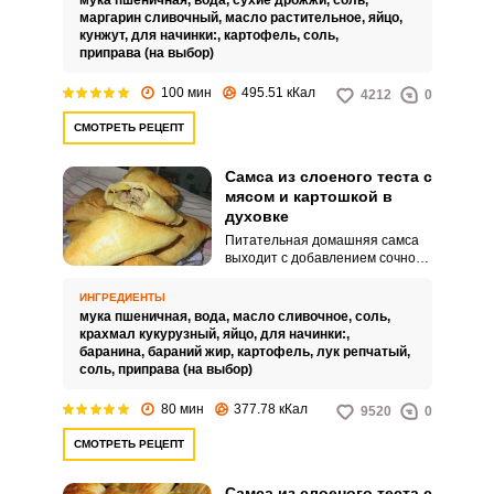
мука пшеничная,
вода,
сухие дрожжи,
соль,
маргарин сливочный,
масло растительное,
яйцо,
кунжут,
для начинки:,
картофель,
соль,
приправа (на выбор)
100 мин
495.51 кКал
4212
0
СМОТРЕТЬ РЕЦЕПТ
Самса из слоеного теста с
мясом и картошкой в
духовке
Питательная домашняя самса
выходит с добавлением сочного
мяса и картофеля. Хрустящая
корочка из слоеного теста
ИНГРЕДИЕНТЫ
добавит нежный и
мука пшеничная,
вода,
масло сливочное,
соль,
запоминающийся вкус.
крахмал кукурузный,
яйцо,
для начинки:,
баранина,
бараний жир,
картофель,
лук репчатый,
соль,
приправа (на выбор)
80 мин
377.78 кКал
9520
0
СМОТРЕТЬ РЕЦЕПТ
Самса из слоеного теста с