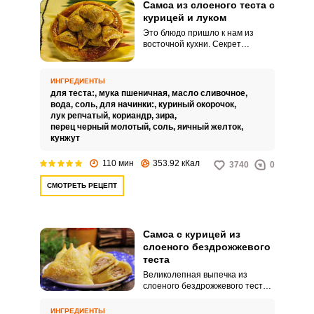
Самса из слоеного теста с
курицей и луком
Это блюдо пришло к нам из
восточной кухни. Секрет
сочности самсы скрывается в
обилии лука в начинке.
ИНГРЕДИЕНТЫ
для теста:,
мука пшеничная,
масло сливочное,
вода,
соль,
для начинки:,
куриный окорочок,
лук репчатый,
кориандр,
зира,
перец черный молотый,
соль,
яичный желток,
кунжут
110 мин
353.92 кКал
3740
0
СМОТРЕТЬ РЕЦЕПТ
Самса с курицей из
слоеного бездрожжевого
теста
Великолепная выпечка из
слоеного бездрожжевого теста.
Самса отличается обилием
начинки и тончайшим тестом.
ИНГРЕДИЕНТЫ