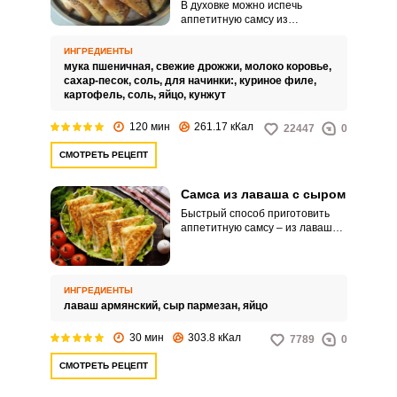
В духовке можно испечь
аппетитную самсу из
дрожжевого теста с курицей и
картошкой в духовке. Начините
ИНГРЕДИЕНТЫ
блюдо нежным куриным филе и
мука пшеничная,
свежие дрожжи,
молоко коровье,
картофелем.
сахар-песок,
соль,
для начинки:,
куриное филе,
картофель,
соль,
яйцо,
кунжут
120 мин
261.17 кКал
22447
0
СМОТРЕТЬ РЕЦЕПТ
Самса из лаваша с сыром
Быстрый способ приготовить
аппетитную самсу – из лаваша с
нежной сырной начинкой. Вам
не придется тратить много
времени на приготовление
теста, а вкус готового продукта
ИНГРЕДИЕНТЫ
приятно удивит домашних и
лаваш армянский,
сыр пармезан,
яйцо
гостей.
30 мин
303.8 кКал
7789
0
СМОТРЕТЬ РЕЦЕПТ