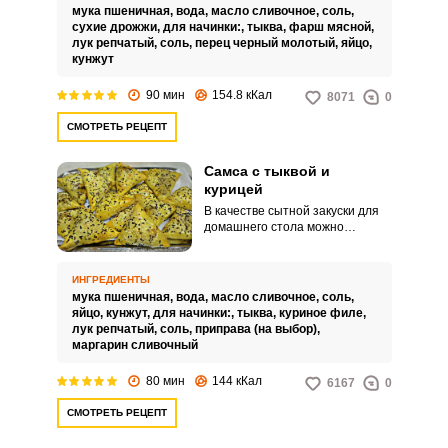
с хрустящей корочкой и сочной
мука пшеничная,
вода,
масло сливочное,
соль,
питательной начинкой.
сухие дрожжи,
для начинки:,
тыква,
фарш мясной,
лук репчатый,
соль,
перец черный молотый,
яйцо,
кунжут
90 мин
154.8 кКал
8071
0
СМОТРЕТЬ РЕЦЕПТ
Самса с тыквой и
курицей
В качестве сытной закуски для
домашнего стола можно
приготовить самсу с начинкой из
куриного мяса и тыквы.
Оригинальное блюдо порадует
ИНГРЕДИЕНТЫ
своим ярким видом, вкусом и
мука пшеничная,
вода,
масло сливочное,
соль,
ароматом.
яйцо,
кунжут,
для начинки:,
тыква,
куриное филе,
лук репчатый,
соль,
приправа (на выбор),
маргарин сливочный
80 мин
144 кКал
6167
0
СМОТРЕТЬ РЕЦЕПТ