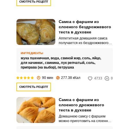
СМОТРЕТЬ РЕЦЕПТ
Самса с фаршем из
слоеного бездрожжевого
теста в духовке
Аппетитная домашняя самса
получается из бездрожжевого
слоеного теста с фаршем.
Сочная мясная начинка придаст
ИНГРЕДИЕНТЫ
особый вкус и аромат блюду.
мука пшеничная,
вода,
свиной жир,
соль,
яйцо,
для начинки:,
свинина,
лук репчатый,
соль,
приправа (на выбор),
петрушка
90 мин
277.38 кКал
4733
0
СМОТРЕТЬ РЕЦЕПТ
Самса с фаршем из
слоеного дрожжевого
теста в духовке
Домашнюю самсу с фаршем
можно приготовить на слоенном
дрожжевом тесте. Блюдо