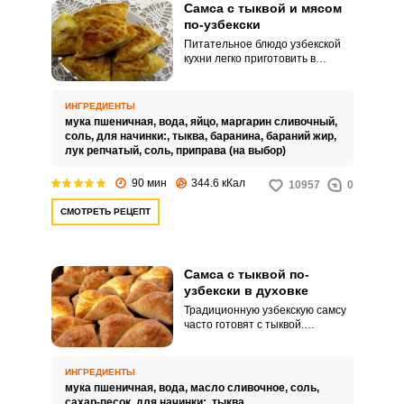
Самса с тыквой и мясом
по-узбекски
Питательное блюдо узбекской
кухни легко приготовить в
домашних условиях. Оцените
яркий рецепт самсы с мясом и
тыквой.
ИНГРЕДИЕНТЫ
мука пшеничная,
вода,
яйцо,
маргарин сливочный,
соль,
для начинки:,
тыква,
баранина,
бараний жир,
лук репчатый,
соль,
приправа (на выбор)
90 мин
344.6 кКал
10957
0
СМОТРЕТЬ РЕЦЕПТ
Самса с тыквой по-
узбекски в духовке
Традиционную узбекскую самсу
часто готовят с тыквой.
Питательное блюдо порадует
своей сочностью и ярким видом.
ИНГРЕДИЕНТЫ
мука пшеничная,
вода,
масло сливочное,
соль,
сахар-песок,
для начинки:,
тыква,