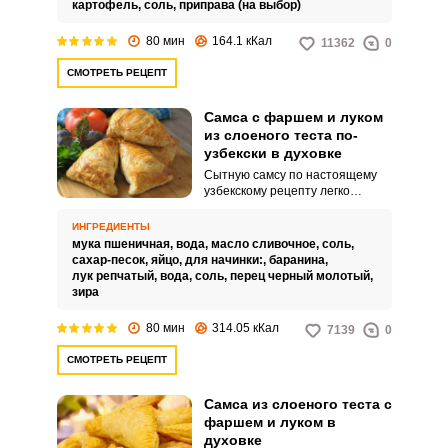
картофель,
соль,
приправа (на выбор)
80 мин
164.1 кКал
11362
0
СМОТРЕТЬ РЕЦЕПТ
Самса с фаршем и луком
из слоеного теста по-
узбекски в духовке
Сытную самсу по настоящему
узбекскому рецепту легко
приготовить в домашних
условиях. Готовое блюдо
ИНГРЕДИЕНТЫ
порадует ароматом свежей
мука пшеничная,
вода,
масло сливочное,
соль,
румяной выпечки и сочной
сахар-песок,
яйцо,
для начинки:,
баранина,
мясной начинкой.
лук репчатый,
вода,
соль,
перец черный молотый,
зира
80 мин
314.05 кКал
7139
0
СМОТРЕТЬ РЕЦЕПТ
Самса из слоеного теста с
фаршем и луком в
духовке