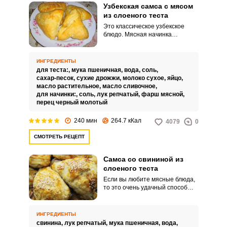
Узбекская самса с мясом
из слоеного теста
Это классическое узбекское
блюдо. Мясная начинка
заворачивается в слоеное
Запомнить меня
тесто.
ИНГРЕДИЕНТЫ
для теста:,
мука пшеничная,
вода,
соль,
ВХОД
сахар-песок,
сухие дрожжи,
молоко сухое,
яйцо,
масло растительное,
масло сливочное,
ЕЩЕ НЕ ЗАРЕГИСТРИРОВАННЫ?
для начинки:,
соль,
лук репчатый,
фарш мясной,
перец черный молотый
Забыли пароль?
240 мин
264.7 кКал
4079
0
СМОТРЕТЬ РЕЦЕПТ
Самса со свининой из
слоеного теста
Если вы любите мясные блюда,
то это очень удачный способ
разнообразить свое обычное
меню. Самса – мясные пирожки
из слоеного теста, которые
ИНГРЕДИЕНТЫ
точно понравятся всем своим
свинина,
лук репчатый,
мука пшеничная,
вода,