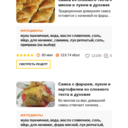
мясом и луком в духовке
Традиционная домашняя самса
готовится с начинкой из фарша
и лука. Слоеное тесто идеально
дополняет продукты своим
нежным вкусом и хрустящими
ИНГРЕДИЕНТЫ
свойствами.
мука пшеничная,
вода,
масло сливочное,
соль,
яйцо,
для начинки:,
свинина,
лук репчатый,
соль,
приправа (на выбор)
80 мин
319.74 кКал
12199
0
СМОТРЕТЬ РЕЦЕПТ
Самса с фаршем, луком и
картофелем из слоеного
теста в духовке
Во многом за вкус домашней
самсы отвечает начинка.
Добавьте в блюдо картофель,
сочный мясной фарш и
ИНГРЕДИЕНТЫ
пикантный лук.
мука пшеничная,
вода,
масло сливочное,
соль,
яйцо,
для начинки:,
фарш мясной,
лук репчатый,