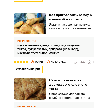
Как приготовить самсу с
начинкой из тыквы
Яркая и насыщенная по вкусу
самса получается начинкой из
тыквы. Приготовьте домашнее
блюдо для вашего завтрака или
обеда.
ИНГРЕДИЕНТЫ
мука пшеничная,
вода,
соль,
сода пищевая,
тыква,
лук репчатый,
приправа (на выбор),
масло растительное,
кунжут
50 мин
404.49 кКал
3442
0
СМОТРЕТЬ РЕЦЕПТ
Самса с тыквой из
дрожжевого слоеного
теста
Яркая закуска для вашего
семейного стола – аппетитная
самса с тыквой из дрожжевого
слоеного теста. Блюдо выходит
ИНГРЕДИЕНТЫ