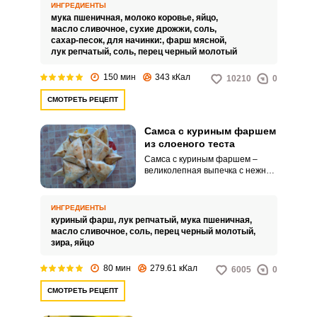
порадует сочной начинкой и
ИНГРЕДИЕНТЫ
румяной хрустящей корочкой.
мука пшеничная,
молоко коровье,
яйцо,
масло сливочное,
сухие дрожжи,
соль,
сахар-песок,
для начинки:,
фарш мясной,
лук репчатый,
соль,
перец черный молотый
150 мин
343 кКал
10210
0
СМОТРЕТЬ РЕЦЕПТ
Самса с куриным фаршем
из слоеного теста
Самса с куриным фаршем –
великолепная выпечка с нежной
начинкой. Такое блюдо порадует
и сытно накормит гостей.
ИНГРЕДИЕНТЫ
куриный фарш,
лук репчатый,
мука пшеничная,
масло сливочное,
соль,
перец черный молотый,
зира,
яйцо
80 мин
279.61 кКал
6005
0
СМОТРЕТЬ РЕЦЕПТ