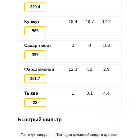
229.4
Кунжут
19.4
48.7
12.2
565
Сахар-песок
0
0
100
399
Фарш мясной
12.3
32
2.9
351.7
Тыква
1
0.1
4.4
22
Быстрый фильтр
Тесто для пиццы
Тесто для домашней пиццы в духовке