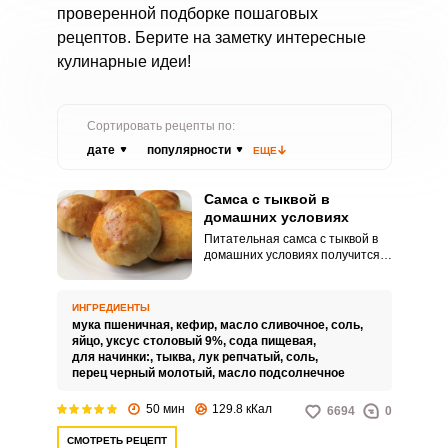
проверенной подборке пошаговых
рецептов. Берите на заметку интересные
кулинарные идеи!
Сортировать рецепты по:
дате
популярности
ЕЩЕ
Самса с тыквой в
домашних условиях
Питательная самса с тыквой в
домашних условиях получится
сочной и вкусной. Блюдо можно
приготовить дома и подавать к
обеденному столу в качестве
ИНГРЕДИЕНТЫ
закуски.
мука пшеничная,
кефир,
масло сливочное,
соль,
яйцо,
уксус столовый 9%,
сода пищевая,
для начинки:,
тыква,
лук репчатый,
соль,
перец черный молотый,
масло подсолнечное
50 мин
129.8 кКал
6694
0
СМОТРЕТЬ РЕЦЕПТ