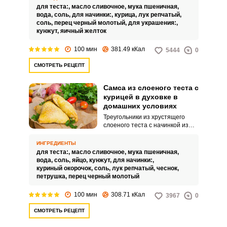
для теста:,
масло сливочное,
мука пшеничная,
вода,
соль,
для начинки:,
курица,
лук репчатый,
соль,
перец черный молотый,
для украшения:,
кунжут,
яичный желток
100 мин
381.49 кКал
5444
0
СМОТРЕТЬ РЕЦЕПТ
Самса из слоеного теста с
курицей в духовке в
домашних условиях
ВХОД НА САЙТ
РЕГИСТРАЦИЯ
Треугольники из хрустящего
слоеного теста с начинкой из
куриного мяса или самса –
блюдо, которое можно встретить
ИНГРЕДИЕНТЫ
Войдите
в кулинарных ларьках или
для теста:,
масло сливочное,
мука пшеничная,
с помощью социальных сетей:
приготовить в домашних
вода,
соль,
яйцо,
кунжут,
для начинки:,
условиях. Тесто здесь
куриный окорочок,
соль,
лук репчатый,
чеснок,
необходимо раскатать как
петрушка,
перец черный молотый
можно тоньше, а мясо для
сочности лучше смешать с
100 мин
308.71 кКал
3967
0
или
большим количеством лука.
СМОТРЕТЬ РЕЦЕПТ