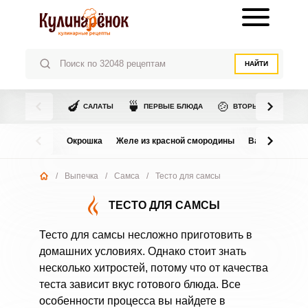
НАЙТИ
🍆
🍵
🍲
САЛАТЫ
ПЕРВЫЕ БЛЮДА
ВТОРЫЕ БЛЮДА
Окрошка
Желе из красной смородины
Варенье из в
/
Выпечка
/
Самса
/
Тесто для самсы
ТЕСТО ДЛЯ САМСЫ
Тесто для самсы несложно приготовить в
домашних условиях. Однако стоит знать
несколько хитростей, потому что от качества
теста зависит вкус готового блюда. Все
особенности процесса вы найдете в