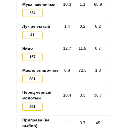
Мука пшеничная
10.3
1.1
68.9
334
Лук репчатый
1.4
0.2
8.2
41
Яйцо
12.7
11.5
0.7
157
Масло сливочное
0.8
72.5
1.3
661
Перец чёрный
10.4
3.3
38.7
молотый
251
Приправа (на
11
3.7
45
выбор)