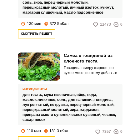
вкусом и интересной подачей.
соль,
зира,
перец черный молотый,
перец красный молотый,
яичный желток,
кунжут,
маргарин сливочный,
масло подсолнечное
130 мин
372.5 кКал
12473
0
СМОТРЕТЬ РЕЦЕПТ
Самса с говядиной из
слоеного теста
Говядина в меру жирное, но
сухое мясо, поэтому добавьте в
начинку побольше лука. Тогда
ваша самса с говяжьей начинкой
будет нежной и сочной.
ИНГРЕДИЕНТЫ
для теста:,
мука пшеничная,
яйцо,
вода,
масло сливочное,
соль,
для начинки:,
говядина,
лук репчатый,
петрушка,
перец черный молотый,
перец красный молотый,
зира,
кардамон,
приправа хмели-сунели,
чеснок сушеный,
чеснок,
сахар-песок
110 мин
181.3 кКал
7357
0