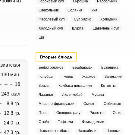
ирожки из
Гороховый суп
Окрошка
Рассольник
Свекольник
Солянка
Уха
Фасолевый суп
Суп харчо
Холодник
Холодный суп
Шурпа
Щавелевый суп
Щи
Вторые блюда
зиатская
Бефстроганов
Бешбармак
Буженина
130 мин.
Голубцы
Гуляш
Жаркое
Запеканки
16
Зразы
Колбаса домашняя
Котлеты
243 ккал
Лазанья
Люля-кебаб
Мусака
8,8 гр.
Мясо по-французски
Омлет
Отбивные
12,8 гр.
Плов
Овощное рагу
Ризотто
Соте
Стейк
Тефтели
Фрикадельки
24,0 гр.
Цыпленок табака
Чахохбили
Шашлык
47,3 гр.