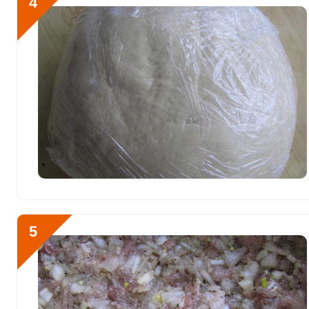
4
Селен
49.4 мкг
Фтор
213.3 мкг
Хром
18.6 мкг
Цинк
17.3 мг
Бор
950.3 мкг
Ванадий
363.4 мкг
Молибден
58.9 мкг
5