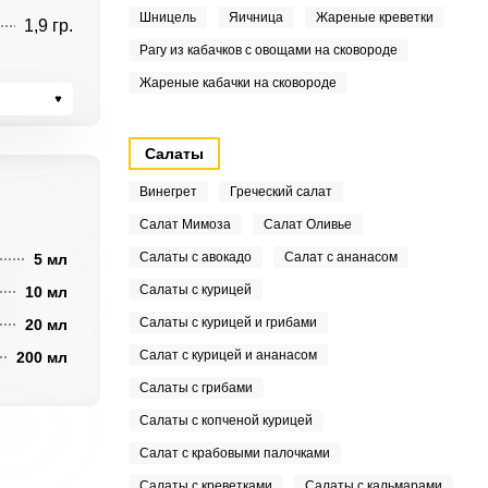
Шницель
Яичница
Жареные креветки
1,9 гр.
Рагу из кабачков с овощами на сковороде
Жареные кабачки на сковороде
Салаты
Винегрет
Греческий салат
Салат Мимоза
Салат Оливье
Салаты с авокадо
Салат с ананасом
5 мл
Салаты с курицей
10 мл
Салаты с курицей и грибами
20 мл
Салат с курицей и ананасом
200 мл
Салаты с грибами
Салаты с копченой курицей
Салат с крабовыми палочками
Салаты с креветками
Салаты с кальмарами