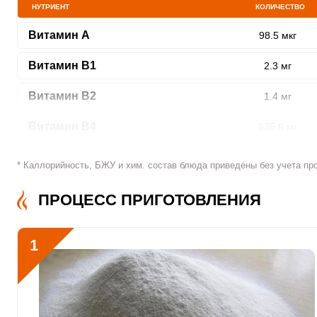
НУТРИЕНТ
КОЛИЧЕСТВО
Витамин A
98.5 мкг
Витамин В1
2.3 мг
ШАГ
1 ИЗ 11
Витамин В2
1.4 мг
Витамин В4
635.6 мг
Витамин В5
4.9 мг
* Каллорийность, БЖУ и хим. состав блюда приведены без учета пр
Витамин В6
3.6 мг
Сообщить об ошибк
ПРОЦЕСС ПРИГОТОВЛЕНИЯ
Витамин В9
155.9 мкг
1
Витамин В12
1.9 мкг
Витамин С
40 мкг
Витамин D
9.2 мкг