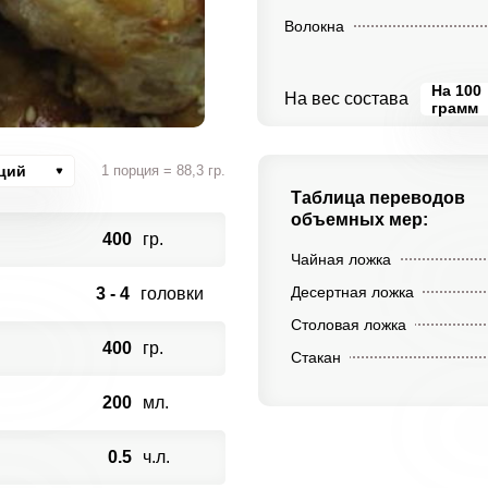
Волокна
На 100
На вес состава
грамм
ций
1 порция = 88,3 гр.
Таблица переводов
объемных мер:
400
гр.
Чайная ложка
Десертная ложка
3 - 4
головки
Столовая ложка
400
гр.
Стакан
200
мл.
0.5
ч.л.