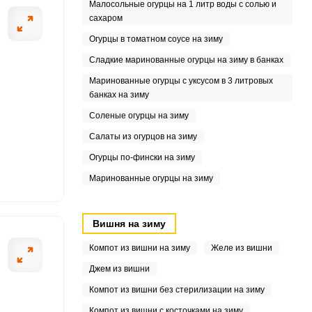
Малосольные огурцы на 1 литр воды с солью и
сахаром
6
Огурцы в томатном соусе на зиму
3
Сладкие маринованные огурцы на зиму в банках
Маринованные огурцы с уксусом в 3 литровых
3
банках на зиму
Соленые огурцы на зиму
Салаты из огурцов на зиму
9
Огурцы по-фински на зиму
.6
Маринованные огурцы на зиму
3
Вишня на зиму
Компот из вишни на зиму
Желе из вишни
Джем из вишни
Компот из вишни без стерилизации на зиму
Компот из вишни с косточками на зиму