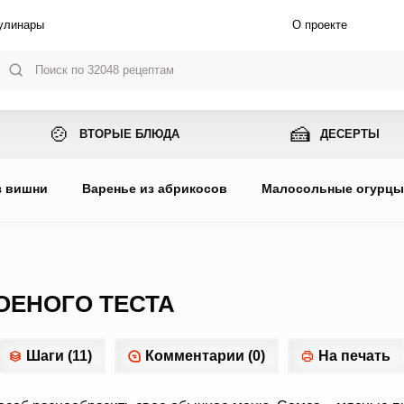
улинары
О проекте
🍲
🍰
ВТОРЫЕ БЛЮДА
ДЕСЕРТЫ
з вишни
Варенье из абрикосов
Малосольные огурц
ОЕНОГО ТЕСТА
Шаги (11)
Комментарии (0)
На печать