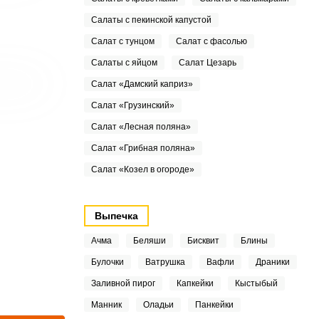
Салаты с пекинской капустой
Салат с тунцом
Салат с фасолью
Салаты с яйцом
Салат Цезарь
Салат «Дамский каприз»
Салат «Грузинский»
Салат «Лесная поляна»
Салат «Грибная поляна»
Салат «Козел в огороде»
Выпечка
Ачма
Беляши
Бисквит
Блины
Булочки
Ватрушка
Вафли
Драники
Заливной пирог
Капкейки
Кыстыбый
Манник
Оладьи
Панкейки