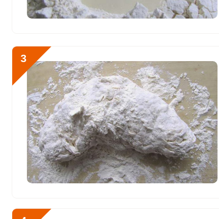
Фосфор
1276.3 мг
Хлор
3165.8 мг
Алюминий
1603.2 мкг
3
Железо
10 мг
Йод
18.4 мкг
Кобальт
31.9 мкг
Литий
4.9 мкг
Марганец
7 мкг
Медь
1180.7 мкг
Никель
32.8 мкг
Рубидий
1904.7 мкг