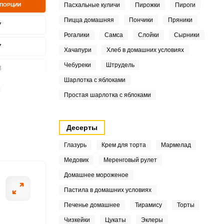
Пасхальные куличи
Пирожки
Пироги
 ПОРЦИИ
Пицца домашняя
Пончики
Пряники
7
Рогалики
Самса
Слойки
Сырники
7
Хачапури
Хлеб в домашних условиях
ШАГ
2 ИЗ 11
Чебуреки
Штрудель
8
Шарлотка с яблоками
9
Простая шарлотка с яблоками
2
Десерты
4
Глазурь
Крем для торта
Мармелад
4
Медовик
Меренговый рулет
9
Домашнее мороженое
Пастила в домашних условиях
8
Печенье домашнее
Тирамису
Торты
8
Чизкейки
Цукаты
Эклеры