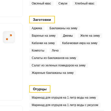
0
Овсяный квас
Смузи
Хлебный квас
6
Заготовки
4
Аджика
Баклажаны на зиму
5
Варенье на зиму
Джемы
Желе на зиму
Кабачки на зиму
Кабачковая икра на зиму
8
Компоты
Лечо
9
Салаты из баклажанов на зиму
Салат из зеленых помидоров на зиму
4
Жареные баклажаны на зиму
7
4
Огурцы
Маринад для огурцов на 1 литр воды на зиму
Маринад для огурцов на 1 литр воды с уксусом
5