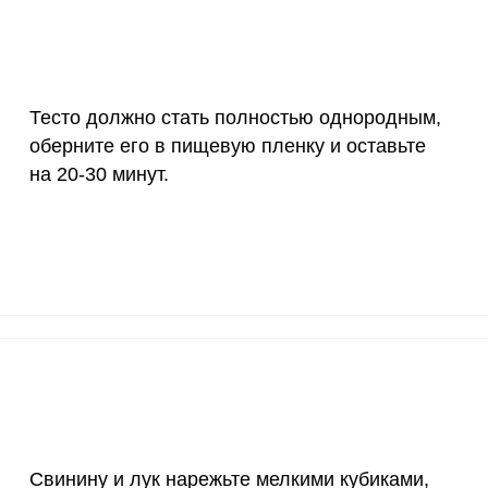
55 мкг
6.4
5.
4000 мкг
0.4
0.
Тесто должно стать полностью однородным,
50 мкг
2.6
2.
оберните его в пищевую пленку и оставьте
на 20-30 минут.
12 мг
10.2
9
1200 мкг
5.6
4.
20 мкг
128.7
113
70 мкг
6
5.
Свинину и лук нарежьте мелкими кубиками,