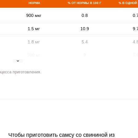
НОРМА
% ОТ НОРМЫ В 100 Г
% В ОДНОЙ
900 мкг
0.8
0.
1.5 мг
10.9
9.
1.8 мг
5.4
4.
500 мг
9
7.
5 мг
7
6.
ВХОД НА САЙТ
РЕГИСТРАЦИЯ
оцесса приготовления.
2 мг
12.9
11.
е
Войдите
400 мкг
2.8
2.
с помощью социальных сетей:
3 мкг
4.4
3.
или
90 мкг
3.1
2.
Чтобы приготовить самсу со свининой из
10 мкг
6.5
5.