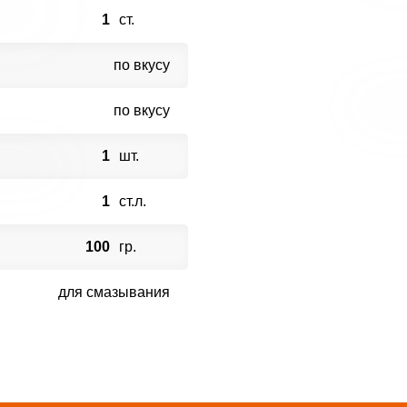
1
ст.
по вкусу
по вкусу
1
шт.
1
ст.л.
100
гр.
для смазывания