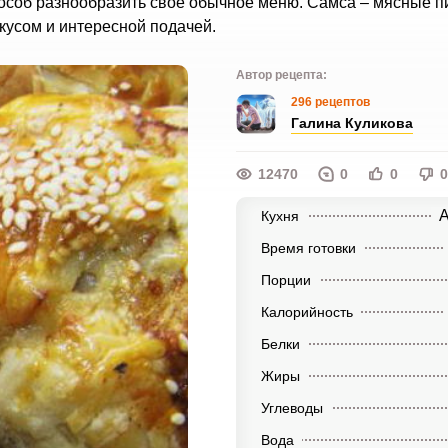
пособ разнообразить свое обычное меню. Самса – мясные п
вкусом и интересной подачей.
Автор рецепта:
296 рецептов
Галина Куликова
12470
0
0
0
А
Кухня
Время готовки
Порции
Калорийность
Белки
Жиры
Углеводы
Вода