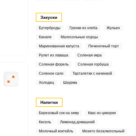
9
Закуски
9
Бутерброды
Гренки из хлеба
Жульен
1
Канапе
Малосольные огурцы
ОТПРАВИТЬ СООБЩЕНИЕ
Маринованная капуста
Печеночный торт
6
Рулет из лаваша
Соленая икра
7
Соленая форель
Соленая горбуша
Соленое сало
Тарталетки с начинкой
6
Холодец
Шаурма
з мелкое сито, можно это
В воде раствори
1
соленую воду.
7
Напитки
Березовый сок на зиму
Квас из цикория
8
Кисель
Лимонад домашний
7
Молочный коктейль
Мохито безалкогольный