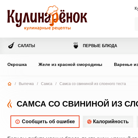
К
🍆
🍵
САЛАТЫ
ПЕРВЫЕ БЛЮДА
Окрошка
Желе из красной смородины
Варенье и
/
Выпечка
/
Самса
/
Самса со свининой из слоеного теста
САМСА СО СВИНИНОЙ ИЗ СЛ
Сообщить об ошибке
Калорийность