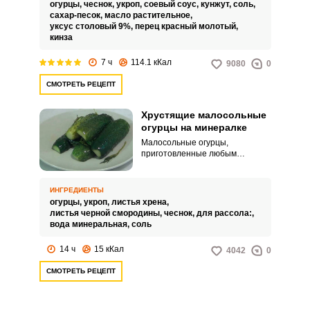
соус. Получится оригинально и
огурцы,
чеснок,
укроп,
соевый соус,
кунжут,
соль,
вкусно.
сахар-песок,
масло растительное,
уксус столовый 9%,
перец красный молотый,
кинза
7 ч
114.1 кКал
9080
0
СМОТРЕТЬ РЕЦЕПТ
Хрустящие малосольные
огурцы на минералке
Малосольные огурцы,
приготовленные любым
способом готовы уже через 1-3
дня в зависимости от того, какой
просолки огурцы вы хотите
ИНГРЕДИЕНТЫ
получить. При приготовлении
огурцы,
укроп,
листья хрена,
такой закуски с помощью
листья черной смородины,
чеснок,
для рассола:,
минеральной воды, огурцы не
вода минеральная,
соль
теряют свой цвет, и остаются
такими же яркими и
14 ч
15 кКал
4042
0
привлекательными на вид.
СМОТРЕТЬ РЕЦЕПТ