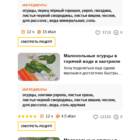
холодный, а также сухой. Я
ИНГРЕДИЕНТЫ
предлагаю приготовить
огурцы,
перец чёрный горошек,
укроп,
гвоздика,
малосольные огурцы на
листья черной смородины,
листья вишни,
чеснок,
минеральной воде.
для рассола:,
вода минеральная,
соль
12 ч
15 кКал
3719
0
СМОТРЕТЬ РЕЦЕПТ
Малосольные огурцы в
горячей воде в кастрюле
Хочу поделиться еще одним
вкусным и достаточно быстрым
рецептом малосольных
огурчиков в горячей воде.
Приготовленные огурчики таким
ИНГРЕДИЕНТЫ
способом получаются
огурцы,
зонтики укропа,
листья хрена,
хрустящими и очень
листья черной смородины,
листья вишни,
чеснок,
аппетитными.
для рассола:,
вода,
соль крупная
12 ч
4.5 кКал
12120
0
СМОТРЕТЬ РЕЦЕПТ