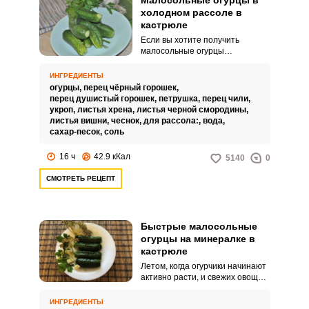
Малосольные огурцы в
холодном рассоле в
кастрюле
Если вы хотите получить
малосольные огурцы
презентабельного вида, то
воспользуйтесь этим простым
ИНГРЕДИЕНТЫ
рецептом. Малосольные огурцы
огурцы,
перец чёрный горошек,
в холодном рассоле получаются
перец душистый горошек,
петрушка,
перец чили,
хрустящими и очень
укроп,
листья хрена,
листья черной смородины,
аппетитными.
листья вишни,
чеснок,
для рассола:,
вода,
сахар-песок,
соль
16 ч
42.9 кКал
5140
0
СМОТРЕТЬ РЕЦЕПТ
Быстрые малосольные
огурцы на минералке в
кастрюле
Летом, когда огурчики начинают
активно расти, и свежих овощей
уже не хочется, можно
приготовить быстрые
ИНГРЕДИЕНТЫ