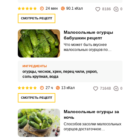
24 мин
90.1 кКал
8186
0
СМОТРЕТЬ РЕЦЕПТ
Малосольные огурцы
бабушкин рецепт
Что может быть вкуснее
малосольных огурцов по
бабушкиному рецепту. Огурчики
обязательно должны быть
домашними и маленького
ИНГРЕДИЕНТЫ
размера.
огурцы,
чеснок,
хрен,
перец чили,
укроп,
соль крупная,
вода
27 ч
13 кКал
71648
0
СМОТРЕТЬ РЕЦЕПТ
Малосольные огурцы за
ночь
Способов засолки малосольных
огурцов достаточное
количество, чтобы для себя
подобрать наиболее