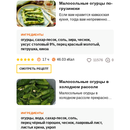
Малосольные огурцы по-
грузински
Если вам нравится кавказская
кухня, тогда вам непременно
стоит отведать и огурчики по-
грузински собственного
приготовления. Эта вкуснятина
ИНГРЕДИЕНТЫ
со специфическим запахом
огурцы,
сахар-песок,
соль,
зира,
чеснок,
восточных специй и трав не
уксус столовый 9%,
перец красный молотый,
оставит равнодушным ни одного
петрушка,
кинза
ценителя оригинальных блюд, к
которым смело можно отнести и
17 ч
46.03 кКал
11576
0
эти огурчики.
СМОТРЕТЬ РЕЦЕПТ
Малосольные огурцы в
холодном рассоле
Малосольные огурцы в
холодном рассоле прекрасно
дополнят блюда из молодого
картофеля или мясные блюда.
Отличная закуска для
ИНГРЕДИЕНТЫ
праздничных застолий.
огурцы,
вода,
сахар-песок,
соль,
перец чёрный горошек,
чеснок,
лавровый лист,
листья хрена,
укроп