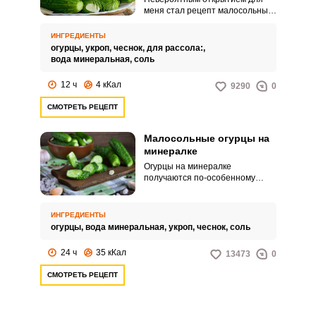
меня стал рецепт малосольных
огурцов на минеральной воде с
газом. Закуска получается
ИНГРЕДИЕНТЫ
хрустящей и очень сочной.
огурцы,
укроп,
чеснок,
для рассола:,
вода минеральная,
соль
12 ч
4 кКал
9290
0
СМОТРЕТЬ РЕЦЕПТ
Малосольные огурцы на
минералке
Огурцы на минералке
получаются по-особенному
вкусными и полезными. Таким
способом малосольные огурцы
готовить быстро и легко.
ИНГРЕДИЕНТЫ
огурцы,
вода минеральная,
укроп,
чеснок,
соль
24 ч
35 кКал
13473
0
СМОТРЕТЬ РЕЦЕПТ