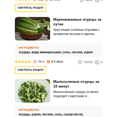
6242
0
СМОТРЕТЬ РЕЦЕПТ
Маринованные огурцы за
сутки
Хрустящие солёные огурчики с
ароматом чеснока и укропа
остаются зелёными и
крепкими благодаря
маринованию в минералке.
ИНГРЕДИЕНТЫ
Потратив всего 10 минут на
огурцы,
вода минеральная,
соль,
чеснок,
укроп
готовку, же через сутки вы
сможете наслаждаться
24 ч
9.4 кКал
15020
0
невероятным вкусом и хрустом
малосольных огурцов.
СМОТРЕТЬ РЕЦЕПТ
Малосоленые огурцы за
10 минут
Малосоленые огурцы отлично
подходят к картошке и
запеченному мясу. Огурцы
можно очень быстро
замариновать с чесноком и
ИНГРЕДИЕНТЫ
укропом, при этом они сохранят
огурцы,
укроп,
чеснок,
соль,
сахар-песок,