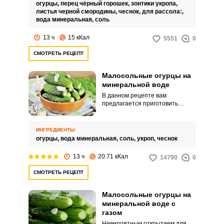
малосольные огурцы на
огурцы,
перец чёрный горошек,
зонтики укропа,
минералке. Ароматная быстрая
листья черной смородины,
чеснок,
для рассола:,
закуска получается очень
вода минеральная,
соль
вкусной и сочной, и ничем не
хуже соленых или свежих
13 ч
15 кКал
5551
0
огурцов.
СМОТРЕТЬ РЕЦЕПТ
Малосольные огурцы на
минеральной воде
В данном рецепте вам
предлагается приготовить
малосольные огурцы на
минеральной воде.
Минеральная вода сделает
ИНГРЕДИЕНТЫ
ваши огурчики хрустящими, они
огурцы,
вода минеральная,
соль,
укроп,
чеснок
не потеряют свой цвет да и
готовы будут быстро.
13 ч
20.71 кКал
14790
0
СМОТРЕТЬ РЕЦЕПТ
Малосольные огурцы на
минеральной воде с
газом
Невероятным открытием для