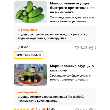
Малосольные огурцы
быстрого приготовления
на минералке
Хочу поделиться идеальным, по
моему мнению, рецептом
малосольных огурцов быстрого
приготовления на минералке.
ИНГРЕДИЕНТЫ
Если ждете к вечеру гостей,
огурцы,
петрушка,
укроп,
чеснок,
для рассола:,
советую воспользоваться этим
вода минеральная,
соль крупная
рецептом и приготовить
малосольные огурчики с утра.
8 час
4105
0
СМОТРЕТЬ РЕЦЕПТ
Маринованные огурцы в
кастрюле
Хрустящие солёные огурчики
можно приготовить легко и
быстро. Замаринуйте овощи в
кастрюле с холодной водой,
немного подождите и угощайте
ИНГРЕДИЕНТЫ
домашних.
огурцы,
зонтики укропа,
приправа (на выбор),
чеснок,
соль крупная,
вода
1 д
15 кКал