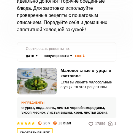
идеально дополнят горячие обеденные
блюда. Для заготовки используйте
проверенные рецепты с пошаговым
описанием. Порадуйте себя и домашних
аппетитной холодной закуской!
Сортировать рецепты по:
дате
популярности
ЕЩЕ
Малосольные огурцы в
кастрюле
Если вы любите малосольные
огурцы, то этот рецепт вам
точно понравиться. Готовить их
довольно быстро, всего лишь
сутки.
ИНГРЕДИЕНТЫ
огурцы,
вода,
соль,
листья черной смородины,
укроп,
чеснок,
листья вишни,
хрен,
листья хрена
26 ч
13 кКал
17859
1
СМОТРЕТЬ РЕЦЕПТ