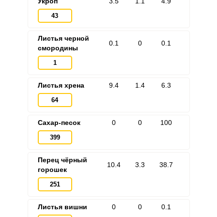
Укроп
3.5
1.1
4.9
43
Листья черной
0.1
0
0.1
смородины
1
Листья хрена
9.4
1.4
6.3
64
ВХОД НА САЙТ
РЕГИСТРАЦИЯ
Сахар-песок
0
0
100
399
Войдите
с помощью социальных сетей:
Перец чёрный
10.4
3.3
38.7
горошек
251
или
Листья вишни
0
0
0.1