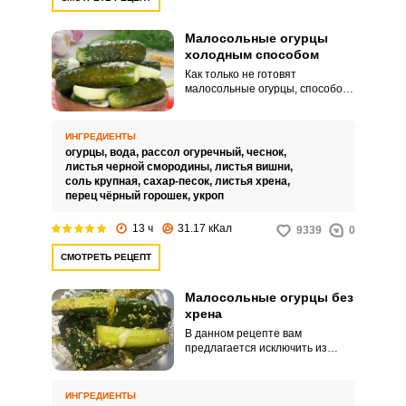
Малосольные огурцы
холодным способом
Как только не готовят
малосольные огурцы, способов
огромное количество. Парадокс
в том, что в зимний период люди
покупают свежие огурцы в
ИНГРЕДИЕНТЫ
магазине, а как только
огурцы,
вода,
рассол огуречный,
чеснок,
появляются свои домашние –
листья черной смородины,
листья вишни,
готовят малосольные огурчики.
соль крупная,
сахар-песок,
листья хрена,
перец чёрный горошек,
укроп
13 ч
31.17 кКал
9339
0
СМОТРЕТЬ РЕЦЕПТ
Малосольные огурцы без
хрена
В данном рецепте вам
предлагается исключить из
маринада для малосольных
огурцов традиционный хрен и
заменить его на кунжут и соевый
ИНГРЕДИЕНТЫ