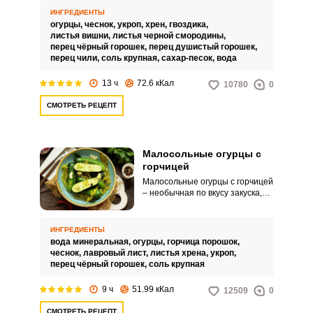
подходящий и любимый.
ИНГРЕДИЕНТЫ
Малосольные огурчики готовят с
огурцы,
чеснок,
укроп,
хрен,
гвоздика,
домашних небольших плодов.
листья вишни,
листья черной смородины,
перец чёрный горошек,
перец душистый горошек,
перец чили,
соль крупная,
сахар-песок,
вода
13 ч
72.6 кКал
10780
0
СМОТРЕТЬ РЕЦЕПТ
Малосольные огурцы с
горчицей
Малосольные огурцы с горчицей
– необычная по вкусу закуска,
которая готовится в
минеральной воде. Огурчики
получаются такими
ИНГРЕДИЕНТЫ
аппетитными и ароматными,
вода минеральная,
огурцы,
горчица порошок,
что просто оторваться
чеснок,
лавровый лист,
листья хрена,
укроп,
невозможно.
перец чёрный горошек,
соль крупная
9 ч
51.99 кКал
12509
0
СМОТРЕТЬ РЕЦЕПТ