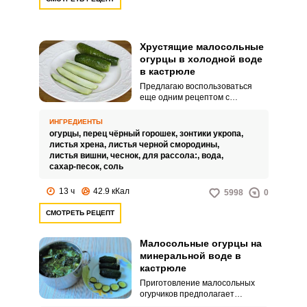
Хрустящие малосольные
огурцы в холодной воде
в кастрюле
Предлагаю воспользоваться
еще одним рецептом с
минимальными временными
затратами. Малосольные
ИНГРЕДИЕНТЫ
огурцы, приготовленные в
огурцы,
перец чёрный горошек,
зонтики укропа,
холодной воде, получаются
листья хрена,
листья черной смородины,
хрустящими и достаточно
листья вишни,
чеснок,
для рассола:,
вода,
ароматными.
сахар-песок,
соль
13 ч
42.9 кКал
5998
0
СМОТРЕТЬ РЕЦЕПТ
Малосольные огурцы на
минеральной воде в
кастрюле
Приготовление малосольных
огурчиков предполагает
несколько способов – горячий,