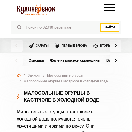
НАЙТИ
🍆
🍵
🍲
САЛАТЫ
ПЕРВЫЕ БЛЮДА
ВТОРЫЕ БЛЮДА
Окрошка
Желе из красной смородины
Варенье из в
/
Закуски
/
Малосольные огурцы
/
Малосольные огурцы в кастрюле в холодной воде
МАЛОСОЛЬНЫЕ ОГУРЦЫ В
КАСТРЮЛЕ В ХОЛОДНОЙ ВОДЕ
Малосольные огурцы в кастрюле в
холодной воде получаются очень
хрустящими и яркими по вкусу. Они