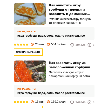
Как очистить икру
горбуши от пленки и
засолить в домашних
условиях
Умение очистить икру горбуши
от пленки и засолить в
домашних условиях позволит
вам просто и быстро
ИНГРЕДИЕНТЫ
приготовить этот деликатес для
икра горбуши,
вода,
соль,
масло растительное
семейного стола, к тому же
натуральный и без всяких
20 мин
564.5 кКал
104425
3
добавок. Пленка удаляется
многими способами: ручным,
СМОТРЕТЬ РЕЦЕПТ
соленой водой, кипятком,
миксером или ситом, а для
засолки достаточно 10-15 минут.
Как засолить икру из
замороженной горбуши
Засолить красную икру из
замороженной горбуши легко по
простому домашнему рецепту.
Готовый продукт порадует
неповторимым вкусом.
ИНГРЕДИЕНТЫ
икра горбуши,
вода,
соль,
масло растительное
15 мин
159.2 кКал
144346
0