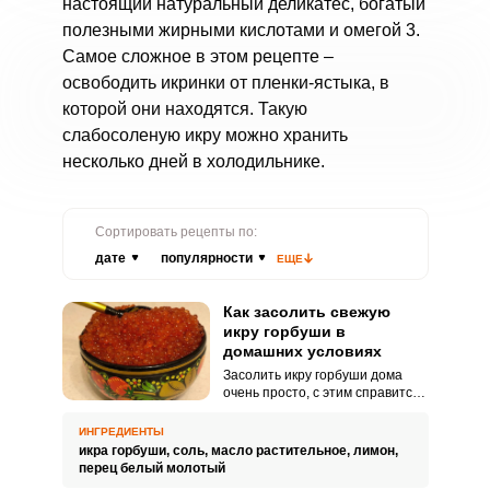
настоящий натуральный деликатес, богатый
полезными жирными кислотами и омегой 3.
Самое сложное в этом рецепте –
освободить икринки от пленки-ястыка, в
которой они находятся. Такую
слабосоленую икру можно хранить
несколько дней в холодильнике.
Сортировать рецепты по:
дате
популярности
ЕЩЕ
Как засолить свежую
икру горбуши в
домашних условиях
Засолить икру горбуши дома
очень просто, с этим справится
абсолютно каждый. Домашняя
икра получается совершенно
ИНГРЕДИЕНТЫ
особенной.
икра горбуши,
соль,
масло растительное,
лимон,
перец белый молотый