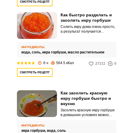
СМОТРЕТЬ РЕЦЕПТ
Как быстро разделать и
засолить икру горбуши
Солить икру дома очень просто,
а результат получается
потрясающим. Вкусная и
ароматная икра порадует
гостей и домашних.
ИНГРЕДИЕНТЫ
вода,
соль,
икра горбуши,
масло растительное
6 ч
564.5 кКал
27211
0
СМОТРЕТЬ РЕЦЕПТ
Как засолить красную
икру горбуши быстро и
вкусно
Засолить красную икру горбуши
в домашних условиях можно
быстрым и простым способом.
Оцените оригинальный рецепт,
ИНГРЕДИЕНТЫ
который не отнимет ваше
икра горбуши,
вода,
соль