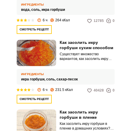
бутербродов и прочих
ИНГРЕДИЕНТЫ
деликатесов.
вода,
соль,
икра горбуши
6 ч
264 кКал
12785
0
СМОТРЕТЬ РЕЦЕПТ
Как засолить икру
горбуши сухим способом
Существует множество
вариантов, как засолить икру
дома. Сухим способом
получается просто потрясающе!
Вкусная, сочная, аппетитная,
ИНГРЕДИЕНТЫ
так и хочется поскорее
икра горбуши,
соль,
сахар-песок
приготовить из нее какое-нибудь
блюдо!
6 ч
231.5 кКал
40428
0
СМОТРЕТЬ РЕЦЕПТ
Как засолить икру
горбуши в пленке
Как засолить икру горбуши в
пленке в домашних условиях?