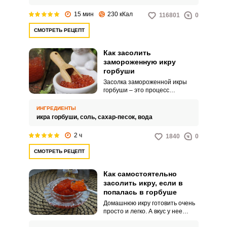
свободное время.
15 мин
230 кКал
116801
0
СМОТРЕТЬ РЕЦЕПТ
Как засолить
замороженную икру
горбуши
Засолка замороженной икры
горбуши – это процесс
консервации икры путем ее
помещения в рассол. Рассол
ИНГРЕДИЕНТЫ
представляет собой раствор
икра горбуши,
соль,
сахар-песок,
вода
соли и сахара в воде.
2 ч
1840
0
СМОТРЕТЬ РЕЦЕПТ
Как самостоятельно
засолить икру, если в
попалась в горбуше
Домашнюю икру готовить очень
просто и легко. А вкус у нее
просто изумительный! Отличное