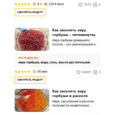
6 ч
128.8 кКал
7573
0
СМОТРЕТЬ РЕЦЕПТ
Как засолить икру
горбуши – пятиминутка
Икра горбуши домашнего
посола – это оригинальный и
приятный по вкусу продукт,
который значительно
отличается от магазинного
ИНГРЕДИЕНТЫ
варианта. Подходит для
икра горбуши,
вода,
соль,
масло растительное
бутербродов и других холодных
закусок.
40 мин
60407
0
СМОТРЕТЬ РЕЦЕПТ
Как засолить икру
горбуши в рассоле
Икра, засоленная в рассоле,
получается изумительно
вкусной. Такое лакомство станет
основой множества салатов,