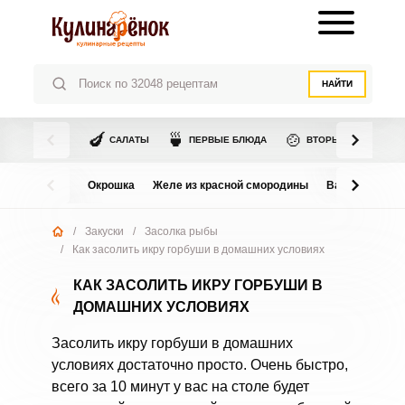
НАЙТИ
🍆
🍵
🍲
САЛАТЫ
ПЕРВЫЕ БЛЮДА
ВТОРЫЕ БЛЮДА
Окрошка
Желе из красной смородины
Варенье из в
/
Закуски
/
Засолка рыбы
/
Как засолить икру горбуши в домашних условиях
КАК ЗАСОЛИТЬ ИКРУ ГОРБУШИ В
ДОМАШНИХ УСЛОВИЯХ
Засолить икру горбуши в домашних
условиях достаточно просто. Очень быстро,
всего за 10 минут у вас на столе будет