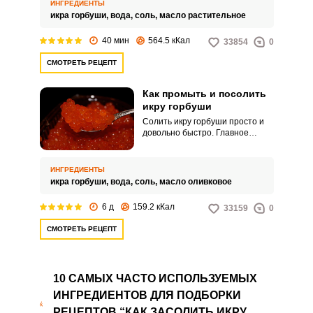
лакомство для бутербродов,
ИНГРЕДИЕНТЫ
тарталеток и салатов! Просто
икра горбуши,
вода,
соль,
масло растительное
объедение!
40 мин
564.5 кКал
33854
0
СМОТРЕТЬ РЕЦЕПТ
Как промыть и посолить
икру горбуши
Солить икру горбуши просто и
довольно быстро. Главное
правильно ее очистить, удалить
пленку и не повредить икринки.
ИНГРЕДИЕНТЫ
икра горбуши,
вода,
соль,
масло оливковое
6 д
159.2 кКал
33159
0
СМОТРЕТЬ РЕЦЕПТ
10 САМЫХ ЧАСТО ИСПОЛЬЗУЕМЫХ
ИНГРЕДИЕНТОВ ДЛЯ ПОДБОРКИ
РЕЦЕПТОВ “КАК ЗАСОЛИТЬ ИКРУ