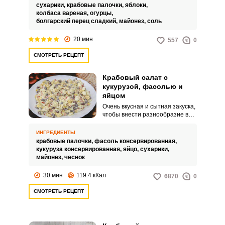
Блюдо яркое, весёлое и создаёт
сухарики,
крабовые палочки,
яблоки,
на вашем столе буйство красок,
колбаса вареная,
огурцы,
что точно поднимет настроение
болгарский перец сладкий,
майонез,
соль
гостям. Салат готовить просто,
ведь необходимо лишь нарезать
20 мин
557
0
ингредиенты!Совет по
ингредиентам:Разморозьте
СМОТРЕТЬ РЕЦЕПТ
перед началом готовки салата
крабовые палочки.При желании
или необходимости можете
Крабовый салат с
заменить колбасу курицей,
кукурузой, фасолью и
которую отварите или
яйцом
обжарьте.Совет по
приготовлению:Рекомендую
Очень вкусная и сытная закуска,
салат перемешать во время
чтобы внести разнообразие в
подачи к столу, чтобы он не стал
привычное меню. Готовится
водянистым и сохранил свои
этот крабовый салат за
ИНГРЕДИЕНТЫ
вкусовые качества.
несколько минут, а благодаря
крабовые палочки,
фасоль консервированная,
фасоли в составе получается
кукуруза консервированная,
яйцо,
сухарики,
очень питательным.
майонез,
чеснок
30 мин
119.4 кКал
6870
0
СМОТРЕТЬ РЕЦЕПТ