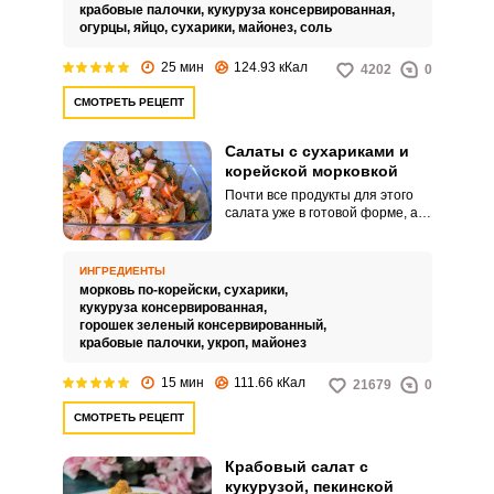
блюдо украсит не только
крабовые палочки,
кукуруза консервированная,
семейный обед, но отлично
огурцы,
яйцо,
сухарики,
майонез,
соль
дополнит праздничное меню.
25 мин
124.93 кКал
4202
0
СМОТРЕТЬ РЕЦЕПТ
Салаты с сухариками и
корейской морковкой
Почти все продукты для этого
салата уже в готовой форме, а
потому процесс становиться
совсем простым и быстрым.
Корейская фасоль очень
ИНГРЕДИЕНТЫ
вкусная и полезная, а сухарики
морковь по-корейски,
сухарики,
придадут блюду пикантности и
кукуруза консервированная,
сделают его интереснее.
горошек зеленый консервированный,
крабовые палочки,
укроп,
майонез
15 мин
111.66 кКал
21679
0
СМОТРЕТЬ РЕЦЕПТ
Крабовый салат с
кукурузой, пекинской