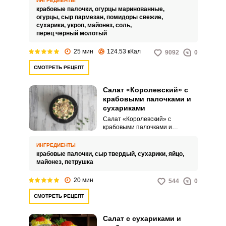
ИНГРЕДИЕНТЫ
одновременно.
крабовые палочки,
огурцы маринованные,
огурцы,
сыр пармезан,
помидоры свежие,
сухарики,
укроп,
майонез,
соль,
перец черный молотый
25 мин
124.53 кКал
9092
0
СМОТРЕТЬ РЕЦЕПТ
Салат «Королевский» с
крабовыми палочками и
сухариками
Салат «Королевский» с
крабовыми палочками и
сухариками – это быстрый и
вкусный салат, который
ИНГРЕДИЕНТЫ
прекрасно подойдет для
крабовые палочки,
сыр твердый,
сухарики,
яйцо,
праздничного стола. Он
майонез,
петрушка
сочетает в себе оригинальные
текстуры и свежий вкус.
20 мин
544
0
СМОТРЕТЬ РЕЦЕПТ
Салат с сухариками и