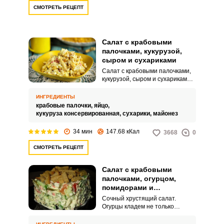
СМОТРЕТЬ РЕЦЕПТ
Салат с крабовыми
палочками, кукурузой,
сыром и сухариками
Салат с крабовыми палочками,
кукурузой, сыром и сухариками –
еще одна вкусная вариация
знаменитого крабового салата.
ИНГРЕДИЕНТЫ
Сухарики можно использовать
крабовые палочки,
яйцо,
любые по своему вкусу,
кукуруза консервированная,
сухарики,
майонез
подойдут даже покупные со
вкусом икры, крабового мяса или
34 мин
147.68 кКал
3668
0
зелени.
СМОТРЕТЬ РЕЦЕПТ
Салат с крабовыми
палочками, огурцом,
помидорами и
сухариками
Сочный хрустящий салат.
Огурцы кладем не только
свежие, но и маринованные –
это и свежесть, и пикантность