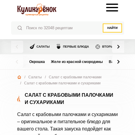
НАЙТИ
🍆
🍵
🍲
САЛАТЫ
ПЕРВЫЕ БЛЮДА
ВТОРЫЕ БЛЮДА
Окрошка
Желе из красной смородины
Варенье из в
/
Салаты
/
Салат с крабовыми палочками
/
Салат с крабовыми палочками и сухариками
САЛАТ С КРАБОВЫМИ ПАЛОЧКАМИ
И СУХАРИКАМИ
Салат с крабовыми палочками и сухариками
– оригинальное и питательное блюдо для
вашего стола. Такая закуска подойдет как