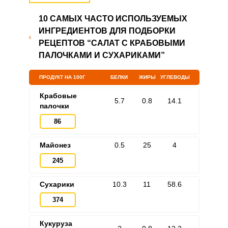
10 САМЫХ ЧАСТО ИСПОЛЬЗУЕМЫХ
ИНГРЕДИЕНТОВ ДЛЯ ПОДБОРКИ
РЕЦЕПТОВ “САЛАТ С КРАБОВЫМИ
ПАЛОЧКАМИ И СУХАРИКАМИ”
ПРОДУКТ НА 100Г
БЕЛКИ
ЖИРЫ
УГЛЕВОДЫ
Крабовые
5.7
0.8
14.1
палочки
ВХОД НА САЙТ
РЕГИСТРАЦИЯ
86
Майонез
0.5
25
4
Войдите
с помощью социальных сетей:
245
Сухарики
10.3
11
58.6
или
374
Кукуруза