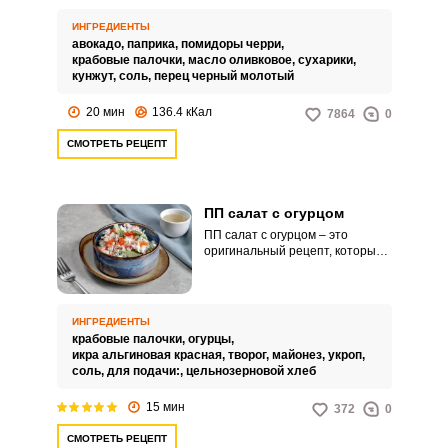
разгрузочные, и будет
одинаково хорошо – настолько
ИНГРЕДИЕНТЫ
он вкусный! А если вы по каким-
авокадо,
паприка,
помидоры черри,
то причинам не употребляете в
крабовые палочки,
масло оливковое,
сухарики,
пищу рыбу и морепродукты,
кунжут,
соль,
перец черный молотый
тогда не добавляйте сюда
крабовые палочки и у вас
20 мин
136.4 кКал
7864
0
получится вегетарианский
вариант легкого закусочного
СМОТРЕТЬ РЕЦЕПТ
блюда. Для салата выбирайте
только самые спелые авокадо,
чтобы было еще вкуснее.
ПП салат с огурцом
ПП салат с огурцом – это
оригинальный рецепт, который
придется по душе всем
любителям кулинарных
экспериментов. Приготовление
закуски с необычным
ИНГРЕДИЕНТЫ
сочетанием продуктов, займет
крабовые палочки,
огурцы,
всего лишь четверть часа.
икра альгиновая красная,
творог,
майонез,
укроп,
соль,
для подачи:,
цельнозерновой хлеб
15 мин
372
0
СМОТРЕТЬ РЕЦЕПТ