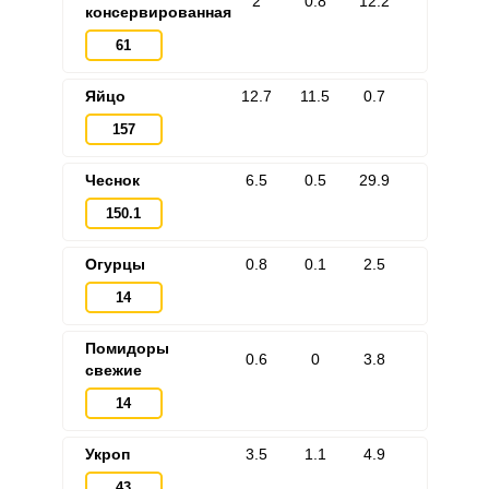
2
0.8
12.2
консервированная
61
Яйцо
12.7
11.5
0.7
Запомнить меня
157
ВХОД
Чеснок
6.5
0.5
29.9
ЕЩЕ НЕ ЗАРЕГИСТРИРОВАННЫ?
150.1
Забыли пароль?
Огурцы
0.8
0.1
2.5
14
Помидоры
0.6
0
3.8
свежие
14
Укроп
3.5
1.1
4.9
43