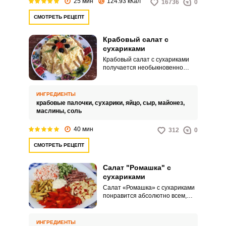
25 мин
124.93 кКал
16736
0
СМОТРЕТЬ РЕЦЕПТ
Крабовый салат с
сухариками
Крабовый салат с сухариками
получается необыкновенно
вкусным и достаточно сытным.
Сборка салата не доставит
никаких хлопот.
ИНГРЕДИЕНТЫ
крабовые палочки,
сухарики,
яйцо,
сыр,
майонез,
маслины,
соль
40 мин
312
0
СМОТРЕТЬ РЕЦЕПТ
Салат "Ромашка" с
сухариками
Салат «Ромашка» с сухариками
понравится абсолютно всем,
ведь в нём столько
ингредиентов, которые
идеально дополняют друг друга!
ИНГРЕДИЕНТЫ