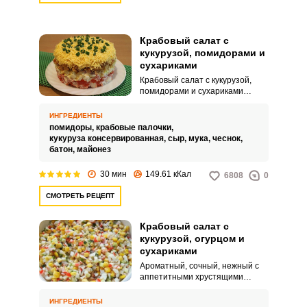
Крабовый салат с
кукурузой, помидорами и
сухариками
Крабовый салат с кукурузой,
помидорами и сухариками
имеет красивое имя –
«Коррида», отличается
ИНГРЕДИЕНТЫ
нарядным видом, насыщенным
помидоры,
крабовые палочки,
вкусом, быстрым
кукуруза консервированная,
сыр,
мука,
чеснок,
приготовлением и необычным
батон,
майонез
сочетанием ингредиентов с
разной текстурой. Формируется
30 мин
149.61 кКал
6808
0
салат послойно и будет
красивым блюдом для любого
СМОТРЕТЬ РЕЦЕПТ
стола.
Крабовый салат с
кукурузой, огурцом и
сухариками
Ароматный, сочный, нежный с
аппетитными хрустящими
сухариками, крабовый салат
заиграет новыми красками. Это
ИНГРЕДИЕНТЫ