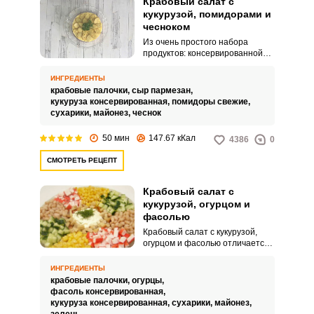
Крабовый салат с
кукурузой, помидорами и
чесноком
Из очень простого набора
продуктов: консервированной
кукурузы, помидоров, крабовых
палочек, сыра и чеснока, у вас
ИНГРЕДИЕНТЫ
получится невероятно вкусный
крабовые палочки,
сыр пармезан,
и сочный салат на любой
кукуруза консервированная,
помидоры свежие,
случай. Его яркий аппетитный
сухарики,
майонез,
чеснок
вид привлекает всеобщее
внимание за столом.
50 мин
147.67 кКал
4386
0
СМОТРЕТЬ РЕЦЕПТ
Крабовый салат с
кукурузой, огурцом и
фасолью
Крабовый салат с кукурузой,
огурцом и фасолью отличается
от классического набором
ингредиентов, но вкусом они
ИНГРЕДИЕНТЫ
сочетаются. В этом рецепте вам
крабовые палочки,
огурцы,
предлагается такой салат
фасоль консервированная,
приготовить в стиле «Фуршет»,
кукуруза консервированная,
сухарики,
майонез,
то есть по отдельности