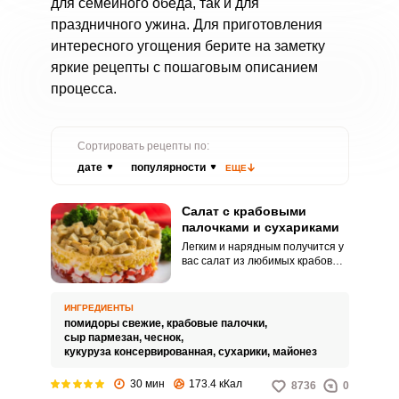
для семейного обеда, так и для
праздничного ужина. Для приготовления
интересного угощения берите на заметку
яркие рецепты с пошаговым описанием
процесса.
Сортировать рецепты по:
дате
популярности
ЕЩЕ
Салат с крабовыми
палочками и сухариками
Легким и нарядным получится у
вас салат из любимых крабовых
палочек и сухариков. Готовится
он быстро, что немаловажно,
если неожиданно должны
ИНГРЕДИЕНТЫ
придти гости.
помидоры свежие,
крабовые палочки,
сыр пармезан,
чеснок,
кукуруза консервированная,
сухарики,
майонез
30 мин
173.4 кКал
8736
0