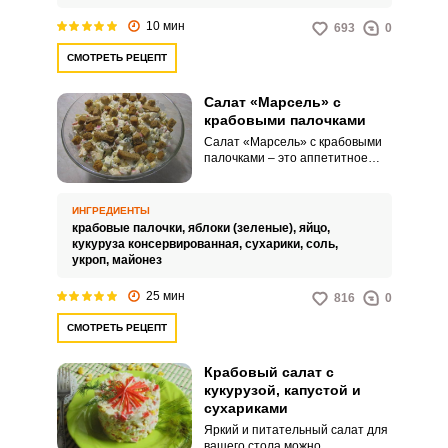
гостей с первого взгляда.
10 мин
693
0
СМОТРЕТЬ РЕЦЕПТ
Салат «Марсель» с
крабовыми палочками
Салат «Марсель» с крабовыми
палочками – это аппетитное
холодное угощение для вашего
домашнего или праздничного
стола. Такое блюдо порадует
ИНГРЕДИЕНТЫ
приятным вкусом, удивительной
крабовые палочки,
яблоки (зеленые),
яйцо,
сочностью и привлекательным
кукуруза консервированная,
сухарики,
соль,
внешним видом.
укроп,
майонез
25 мин
816
0
СМОТРЕТЬ РЕЦЕПТ
Крабовый салат с
кукурузой, капустой и
сухариками
Яркий и питательный салат для
вашего стола можно