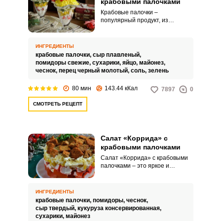
крабовыми палочками
Крабовые палочки –
популярный продукт, из
которого готовят различные
закуски и салаты. Салат с
сухариками и крабовыми
ИНГРЕДИЕНТЫ
палочками простой в
крабовые палочки,
сыр плавленый,
приготовлении и очень
помидоры свежие,
сухарики,
яйцо,
майонез,
оригинальный, хотя и готовится
чеснок,
перец черный молотый,
соль,
зелень
из обычных продуктов.
80 мин
143.44 кКал
7897
0
СМОТРЕТЬ РЕЦЕПТ
Салат «Коррида» с
крабовыми палочками
Салат «Коррида» с крабовыми
палочками – это яркое и
красивое блюдо, которое радует
не только своим вкусом, но и
привлекательным внешним
ИНГРЕДИЕНТЫ
видом. Этот салат станет
крабовые палочки,
помидоры,
чеснок,
великолепным украшением
сыр твердый,
кукуруза консервированная,
любого застолья, очаровывая
сухарики,
майонез