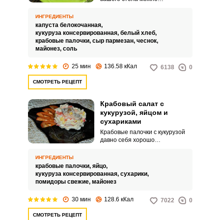
приготовить из крабовых
палочек, капусты, кукурузы и
ИНГРЕДИЕНТЫ
сухариков. Закуска порадует вас
капуста белокочанная,
не только нежным вкусом, но и
кукуруза консервированная,
белый хлеб,
простым и быстрым
крабовые палочки,
сыр пармезан,
чеснок,
приготовлением.
майонез,
соль
25 мин
136.58 кКал
6138
0
СМОТРЕТЬ РЕЦЕПТ
Крабовый салат с
кукурузой, яйцом и
сухариками
Крабовые палочки с кукурузой
давно себя хорошо
зарекомендовали, а с
добавлением сухариков салат
ИНГРЕДИЕНТЫ
получает особый пикантный
крабовые палочки,
яйцо,
вкус. Такой салат обычно
кукуруза консервированная,
сухарики,
дополняют другими
помидоры свежие,
майонез
ингредиентами, чаще всего
яйцом, помидором, ананасом,
30 мин
128.6 кКал
7022
0
грибами и огурцами.
СМОТРЕТЬ РЕЦЕПТ