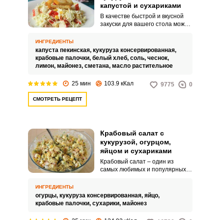
капустой и сухариками
В качестве быстрой и вкусной
закуски для вашего стола можно
подать крабовый салат с
пекинской капустой, кукурузой и
ИНГРЕДИЕНТЫ
сухариками. Яркое блюдо
капуста пекинская,
кукуруза консервированная,
подойдет также и для
крабовые палочки,
белый хлеб,
соль,
чеснок,
праздничного меню.
лимон,
майонез,
сметана,
масло растительное
25 мин
103.9 кКал
9775
0
СМОТРЕТЬ РЕЦЕПТ
Крабовый салат с
кукурузой, огурцом,
яйцом и сухариками
Крабовый салат – один из
самых любимых и популярных у
все любительниц кулинарии.
Чтобы сделать его интереснее и
ИНГРЕДИЕНТЫ
придать особую изюминку,
огурцы,
кукуруза консервированная,
яйцо,
добавим немного сухариков.
крабовые палочки,
сухарики,
майонез