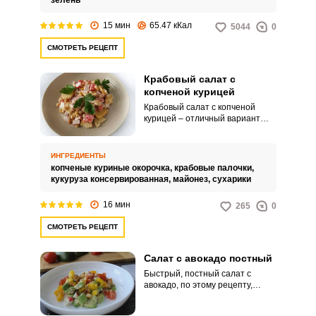
зелень
выложить все ингредиенты на
сервировочное блюдо, чтобы
15 мин
65.47 кКал
5044
0
каждый мог подобрать набор по
своему вкусу.
СМОТРЕТЬ РЕЦЕПТ
Крабовый салат с
копченой курицей
Крабовый салат с копченой
курицей – отличный вариант
крабового салата, который
получается необычным по вкусу,
благодаря добавлению
ИНГРЕДИЕНТЫ
копченой курицы. Такой вариант
копченые куриные окорочка,
крабовые палочки,
салата приобретает
кукуруза консервированная,
майонез,
сухарики
дополнительный аромат
копчения, а также становится
16 мин
265
0
куда более сытным, что делает
его отличным вариантом для
СМОТРЕТЬ РЕЦЕПТ
быстрого обеда.
Салат с авокадо постный
Быстрый, постный салат с
авокадо, по этому рецепту,
можно готовить и в будни, и в
праздники, и в постные дни, и в