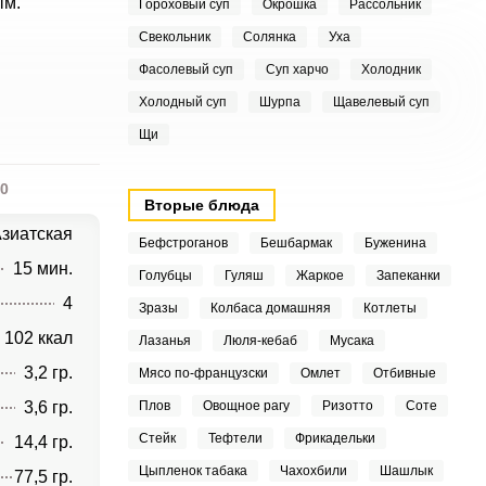
ым.
Гороховый суп
Окрошка
Рассольник
Свекольник
Солянка
Уха
Фасолевый суп
Суп харчо
Холодник
Холодный суп
Шурпа
Щавелевый суп
Щи
0
Вторые блюда
зиатская
Бефстроганов
Бешбармак
Буженина
15 мин.
Голубцы
Гуляш
Жаркое
Запеканки
4
Зразы
Колбаса домашняя
Котлеты
102 ккал
Лазанья
Люля-кебаб
Мусака
3,2 гр.
Мясо по-французски
Омлет
Отбивные
3,6 гр.
Плов
Овощное рагу
Ризотто
Соте
Стейк
Тефтели
Фрикадельки
14,4 гр.
Цыпленок табака
Чахохбили
Шашлык
77,5 гр.