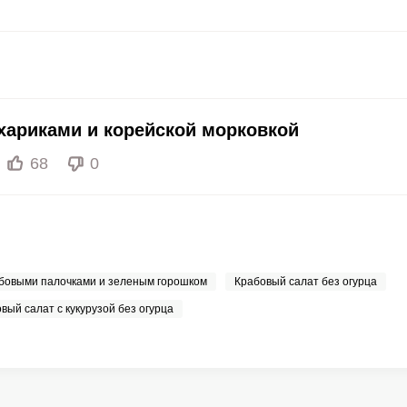
20 мкг
120.1
309
70 мкг
9.7
2
хариками и корейской морковкой
68
0
абовыми палочками и зеленым горошком
Крабовый салат без огурца
вый салат с кукурузой без огурца