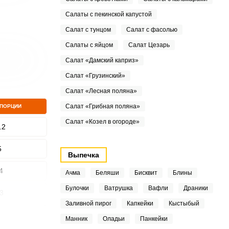
Салаты с пекинской капустой
Салат с тунцом
Салат с фасолью
Салаты с яйцом
Салат Цезарь
Салат «Дамский каприз»
Салат «Грузинский»
Салат «Лесная поляна»
Салат «Грибная поляна»
 ПОРЦИИ
Салат «Козел в огороде»
.2
5
Выпечка
4
Ачма
Беляши
Бисквит
Блины
Булочки
Ватрушка
Вафли
Драники
3
Заливной пирог
Капкейки
Кыстыбый
1
Манник
Оладьи
Панкейки