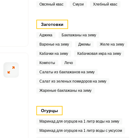
Овсяный квас
Смузи
Хлебный квас
4
3
Заготовки
9
Аджика
Баклажаны на зиму
Варенье на зиму
Джемы
Желе на зиму
9
Кабачки на зиму
Кабачковая икра на зиму
3
Компоты
Лечо
Салаты из баклажанов на зиму
8
Салат из зеленых помидоров на зиму
3
Жареные баклажаны на зиму
8
Огурцы
9
Маринад для огурцов на 1 литр воды на зиму
4
Маринад для огурцов на 1 литр воды с уксусом