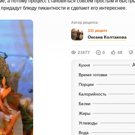
рме, а потому процесс становиться совсем простым и быстр
 придадут блюду пикантности и сделают его интереснее.
Автор рецепта:
331 рецепт
Оксана Колтакова
21677
0
68
А
Кухня
Время готовки
Порции
Калорийность
Белки
Жиры
Углеводы
Вода