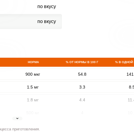
по вкусу
по вкусу
НОРМА
% ОТ НОРМЫ В 100 Г
% В ОДНОЙ
900 мкг
54.8
141
1.5 мг
3.3
8.
1.8 мг
4.4
11.
500 мг
4
10.
5 мг
7
18.
оцесса приготовления.