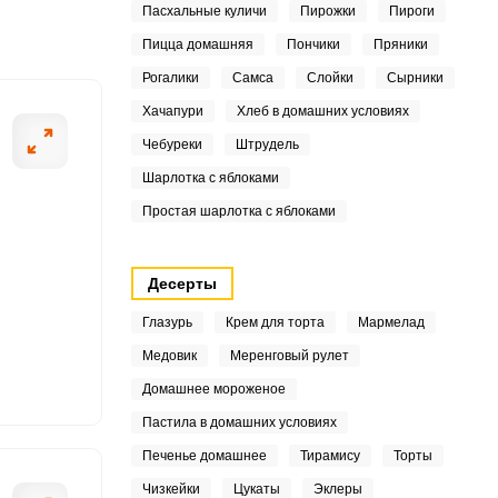
Пасхальные куличи
Пирожки
Пироги
5
Пицца домашняя
Пончики
Пряники
4
Рогалики
Самса
Слойки
Сырники
ШАГ
5
Хачапури
Хлеб в домашних условиях
2 ИЗ 4
Чебуреки
Штрудель
5
Шарлотка с яблоками
Простая шарлотка с яблоками
9
Десерты
8
Глазурь
Крем для торта
Мармелад
4
Медовик
Меренговый рулет
Домашнее мороженое
3
Пастила в домашних условиях
7
Печенье домашнее
Тирамису
Торты
Чизкейки
Цукаты
Эклеры
2