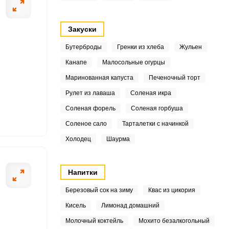
4
Закуски
8
Бутерброды
Гренки из хлеба
Жульен
Канапе
Малосольные огурцы
3
ОТПРАВИТЬ СООБЩЕНИЕ
Маринованная капуста
Печеночный торт
8
Рулет из лаваша
Соленая икра
9
Соленая форель
Соленая горбуша
Соленое сало
Тарталетки с начинкой
ываем и удаляем
Крабовые палоч
Холодец
Шаурма
.9
Напитки
5
Березовый сок на зиму
Квас из цикория
4
Кисель
Лимонад домашний
5
Молочный коктейль
Мохито безалкогольный