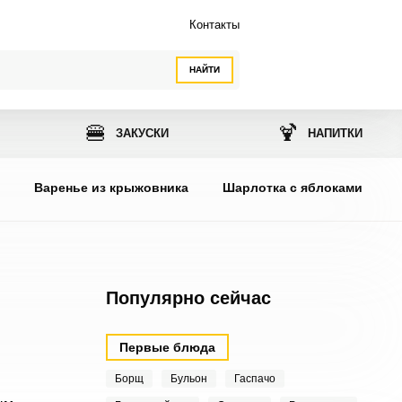
Контакты
НАЙТИ
🍔
🍹
ЗАКУСКИ
НАПИТКИ
ы
Варенье из крыжовника
Шарлотка с яблоками
Популярно сейчас
Первые блюда
Борщ
Бульон
Гаспачо