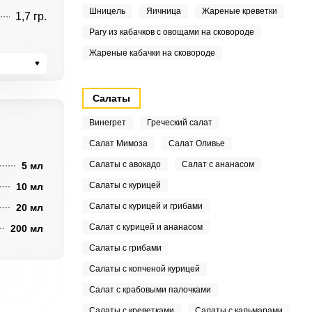
Шницель
Яичница
Жареные креветки
1,7 гр.
Рагу из кабачков с овощами на сковороде
Жареные кабачки на сковороде
Салаты
Винегрет
Греческий салат
Салат Мимоза
Салат Оливье
Салаты с авокадо
Салат с ананасом
5 мл
Салаты с курицей
10 мл
Салаты с курицей и грибами
20 мл
Салат с курицей и ананасом
200 мл
Салаты с грибами
Салаты с копченой курицей
Салат с крабовыми палочками
Салаты с креветками
Салаты с кальмарами