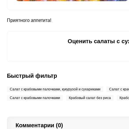
Ванадий
247.5 мкг
Молибден
70 мкг
Приятного аппетита!
Оценить салаты с су
Быстрый фильтр
Салат с крабовыми палочками, кукурузой и сухариками
Салат с кр
Салат с крабовыми палочками
Крабовый салат без риса
Крабо
Комментарии (0)