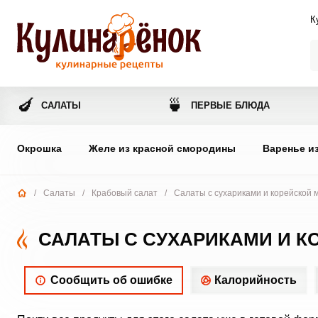
К
🍆
🍵
САЛАТЫ
ПЕРВЫЕ БЛЮДА
Окрошка
Желе из красной смородины
Варенье и
/
Салаты
/
Крабовый салат
/
Салаты с сухариками и корейской 
САЛАТЫ С СУХАРИКАМИ И К
Сообщить об ошибке
Калорийность