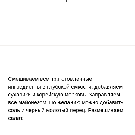
70 мкг
2.1
5.
2 мкг
19.9
51.
1000 мкг
8.5
21.
200 мкг
0.7
1.
200 мкг
2.9
7.
55 мкг
11.2
28.
Смешиваем все приготовленные
4000 мкг
0.5
1.
ингредиенты в глубокой емкости, добавляем
сухарики и корейскую морковь. Заправляем
50 мкг
1.5
3.
все майонезом. По желанию можно добавить
соль и черный молотый перец. Размешиваем
12 мг
5
12.
салат.
1200 мкг
4
10.