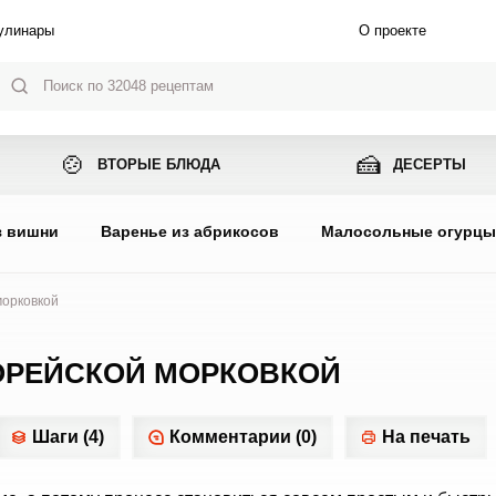
улинары
О проекте
🍲
🍰
ВТОРЫЕ БЛЮДА
ДЕСЕРТЫ
з вишни
Варенье из абрикосов
Малосольные огурц
морковкой
ОРЕЙСКОЙ МОРКОВКОЙ
Шаги (4)
Комментарии (0)
На печать