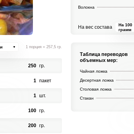
Волокна
На 100
На вес состава
грамм
ии
1 порция = 257,5 гр.
Таблица переводов
объемных мер:
250
гр.
Чайная ложка
Десертная ложка
1
пакет
Столовая ложка
1
шт.
Стакан
100
гр.
200
гр.