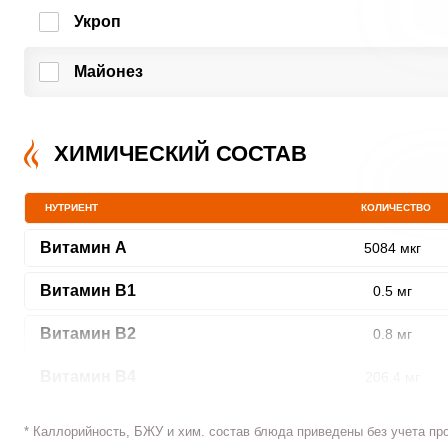
Укроп
Майонез
ХИМИЧЕСКИЙ СОСТАВ
НУТРИЕНТ
КОЛИЧЕСТВО
Витамин A
5084 мкг
Витамин В1
0.5 мг
Витамин В2
0.8 мг
Витамин В4
206.4 мг
Витамин В5
3.6 мг
* Каллорийность, БЖУ и хим. состав блюда приведены без учета пр