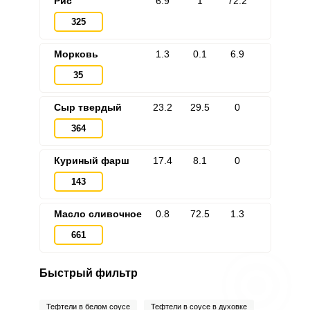
Рис
6.9
1
72.2
325
Морковь
1.3
0.1
6.9
35
Сыр твердый
23.2
29.5
0
364
Куриный фарш
17.4
8.1
0
143
Масло сливочное
0.8
72.5
1.3
661
Быстрый фильтр
Тефтели в белом соусе
Тефтели в соусе в духовке