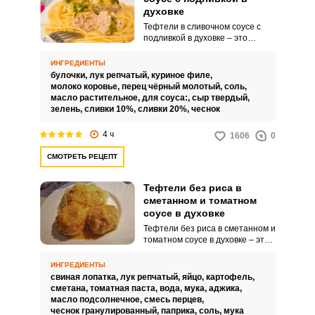
духовке
Тефтели в сливочном соусе с
подливкой в духовке – это
рецепт для того, чтобы сделать
ваше ежедневное меню
ИНГРЕДИЕНТЫ
разнообразным и вкусным. Для
булочки,
лук репчатый,
куриное филе,
тефтелей будем использовать
молоко коровье,
перец чёрный молотый,
соль,
именно куриное филе, потому
масло растительное,
для соуса:,
сыр твердый,
что в таком сочетании блюдо
зелень,
сливки 10%,
сливки 20%,
чеснок
получится наиболее нежным и
сочным.
4 ч
1606
0
СМОТРЕТЬ РЕЦЕПТ
Тефтели без риса в
сметанном и томатном
соусе в духовке
Тефтели без риса в сметанном и
томатном соусе в духовке – это
блюдо, которое покорит даже
самого изощренного гурмана,
ИНГРЕДИЕНТЫ
потому как их вкус превосходен.
свиная лопатка,
лук репчатый,
яйцо,
картофель,
Нежные мясные шарики,
сметана,
томатная паста,
вода,
мука,
аджика,
запеченные в духовке, с
масло подсолнечное,
смесь перцев,
аппетитным соусом из сметаны
чеснок гранулированный,
паприка,
соль,
мука