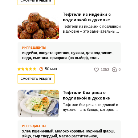
СМОТРЕТЬ РЕЦЕПТ
Тефтели из индейки с
подливкой в духовке
Тефтели из индейки с подливкой
Запомнить меня
в духовке – это замечательный
выбор для каждого, кто
заботится о своем здоровье и
ВХОД
хочет порадовать близких
ИНГРЕДИЕНТЫ
вкусным, полезным и
индейка,
капуста цветная,
цукини,
для подливки:,
ЕЩЕ НЕ ЗАРЕГИСТРИРОВАННЫ?
диетическим блюдом. Тефтели
вода,
сметана,
приправа (на выбор),
соль
готовятся из нежного и
нежирного мяса индейки,
50 мин
Забыли пароль?
1352
0
хорошего источника белка и
железа и легко усваиваются
СМОТРЕТЬ РЕЦЕПТ
организмом.
Тефтели без риса с
подливкой в духовке
Тефтели без риса с подливой в
духовке – это блюдо, которое
готовится в духовке, а главное
его преимущество – это
быстрота и легкость. Основная
ИНГРЕДИЕНТЫ
изюминка, конечно, –
хлеб пшеничный,
молоко коровье,
куриный фарш,
это подлива.
яйцо,
сыр твердый,
масло растительное,