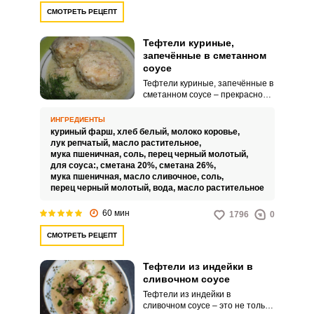
СМОТРЕТЬ РЕЦЕПТ
Тефтели куриные,
запечённые в сметанном
соусе
Тефтели куриные, запечённые в
сметанном соусе – прекрасное
второе блюдо, вкусное,
питательное и ароматное.
ИНГРЕДИЕНТЫ
Тефтели, как блюдо, пришли на
куриный фарш,
хлеб белый,
молоко коровье,
европейский континент с юго–
лук репчатый,
масло растительное,
востока, из арабских и тюркских
мука пшеничная,
соль,
перец черный молотый,
стран и «завоевали» все
для соуса:,
сметана 20%,
сметана 26%,
территории, от юга до севера, с
мука пшеничная,
масло сливочное,
соль,
запада на восток.
перец черный молотый,
вода,
масло растительное
60 мин
1796
0
СМОТРЕТЬ РЕЦЕПТ
Тефтели из индейки в
сливочном соусе
Тефтели из индейки в
сливочном соусе – это не только