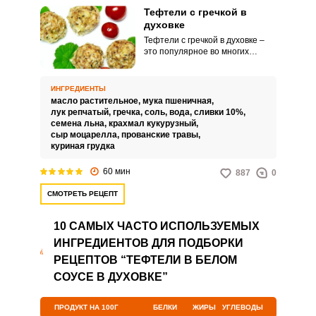
Тефтели с гречкой в
духовке
Тефтели с гречкой в духовке –
это популярное во многих
семьях блюдо. Причем запекать
их можно, используя
разнообразные соусы на основе
ИНГРЕДИЕНТЫ
сметаны, сливок или томатной
масло растительное,
мука пшеничная,
пасты.
лук репчатый,
гречка,
соль,
вода,
сливки 10%,
семена льна,
крахмал кукурузный,
сыр моцарелла,
прованские травы,
куриная грудка
60 мин
887
0
СМОТРЕТЬ РЕЦЕПТ
10 САМЫХ ЧАСТО ИСПОЛЬЗУЕМЫХ
ИНГРЕДИЕНТОВ ДЛЯ ПОДБОРКИ
РЕЦЕПТОВ “ТЕФТЕЛИ В БЕЛОМ
СОУСЕ В ДУХОВКЕ”
ПРОДУКТ НА 100Г
БЕЛКИ
ЖИРЫ
УГЛЕВОДЫ