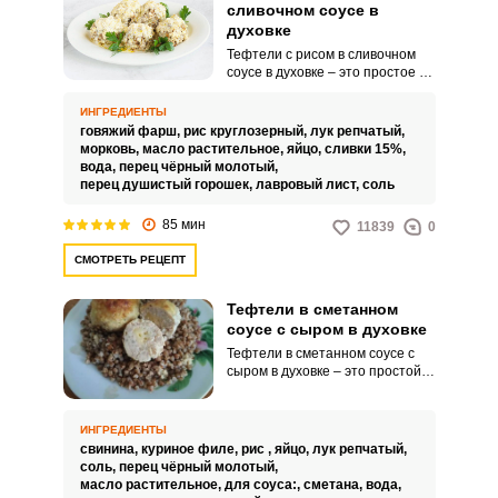
сливочном соусе в
духовке
Тефтели с рисом в сливочном
соусе в духовке – это простое и
вкусное блюдо, которое можно
подавать с любым гарниром:
ИНГРЕДИЕНТЫ
макаронами, различными
говяжий фарш,
рис круглозерный,
лук репчатый,
злаковыми или запечённым
морковь,
масло растительное,
яйцо,
сливки 15%,
картофелем. Сливочный соус
вода,
перец чёрный молотый,
делает тефтели максимально
перец душистый горошек,
лавровый лист,
соль
сочными и тающими во рту.
85 мин
11839
0
СМОТРЕТЬ РЕЦЕПТ
Тефтели в сметанном
соусе с сыром в духовке
Тефтели в сметанном соусе с
сыром в духовке – это простой
рецепт, не требующий больших
усилий. Тефтели получаются
вкусными и сытными, а сверху
ИНГРЕДИЕНТЫ
еще и румяная сырная корочка.
свинина,
куриное филе,
рис ,
яйцо,
лук репчатый,
соль,
перец чёрный молотый,
масло растительное,
для соуса:,
сметана,
вода,