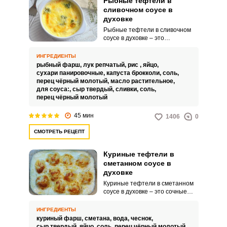
Рыбные тефтели в
сливочном соусе в
духовке
Рыбные тефтели в сливочном
соусе в духовке – это
нежнейшее блюдо, которое не
оставит вас равнодушным. Я
ИНГРЕДИЕНТЫ
предлагаю вкусный, простой и
рыбный фарш,
лук репчатый,
рис ,
яйцо,
полезный пошаговый вариант
сухари панировочные,
капуста брокколи,
соль,
приготовления этого блюда,
перец чёрный молотый,
масло растительное,
который можно будет сочетать с
для соуса:,
сыр твердый,
сливки,
соль,
вашим любимым гарниром,
перец чёрный молотый
салатом, овощами или же
кушать как самостоятельное
45 мин
1406
0
блюдо.
СМОТРЕТЬ РЕЦЕПТ
Куриные тефтели в
сметанном соусе в
духовке
Куриные тефтели в сметанном
соусе в духовке – это сочные
куриные шарики, запеченные в
аппетитном соусе из
ИНГРЕДИЕНТЫ
насыщенных кисломолочных
куриный фарш,
сметана,
вода,
чеснок,
продуктов. Поджаренные
сыр твердый,
яйцо,
соль,
перец чёрный молотый