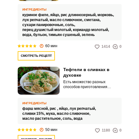
пюре и отварной гречкой.
Благодаря сметане, тефтели
ИНГРЕДИЕНТЫ
приобретают невероятную
куриное филе,
яйцо,
рис длиннозерный,
морковь,
сочность и аромат.
лук репчатый,
масло сливочное,
сметана,
сухари панировочные,
соль,
перец душистый молотый,
кориандр молотый,
вода,
бульон,
тимьян сушеный,
зелень
60 мин
1414
0
СМОТРЕТЬ РЕЦЕПТ
Тефтели в сливках в
ВХОД НА САЙТ
РЕГИСТРАЦИЯ
духовке
Есть множество разных
способов приготовления
Войдите
тефтелей, но самыми сочными и
с помощью социальных сетей:
вкусными считаются именно
тефтели в сливках в духовке. По
ИНГРЕДИЕНТЫ
данному рецепту их можно
фарш мясной,
рис ,
яйцо,
лук репчатый,
приготовить не только вкусно, но
сливки 15%,
мука,
масло сливочное,
и достаточно быстро.
масло растительное,
соль,
вода
или
50 мин
1180
0