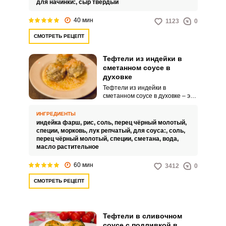
для начинки:,
сыр твердый
40 мин
1123
0
СМОТРЕТЬ РЕЦЕПТ
Тефтели из индейки в
сметанном соусе в
духовке
Тефтели из индейки в
сметанном соусе в духовке – это
такие тефтели, которые
получаются нежными, сочными,
ИНГРЕДИЕНТЫ
а главное очень вкусными. Соус
индейка фарш,
рис,
соль,
перец чёрный молотый,
можно приготовить как из
специи,
морковь,
лук репчатый,
для соуса:,
соль,
сметаны, так и из сливок.
перец чёрный молотый,
специи,
сметана,
вода,
масло растительное
60 мин
3412
0
СМОТРЕТЬ РЕЦЕПТ
Тефтели в сливочном
соусе с подливкой в