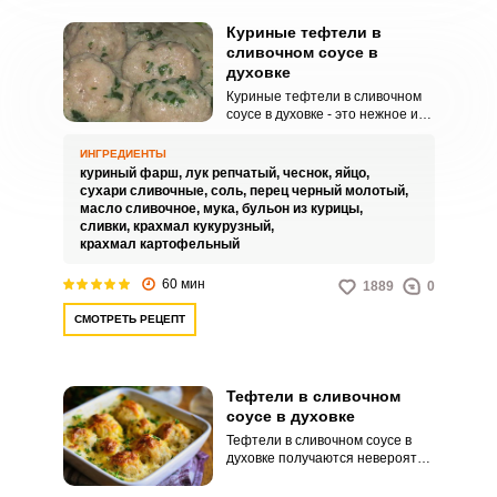
Куриные тефтели в
сливочном соусе в
духовке
Куриные тефтели в сливочном
соусе в духовке - это нежное и
ароматное блюдо, которое
является прекрасным выбором
ИНГРЕДИЕНТЫ
для ужина в будние дни или для
куриный фарш,
лук репчатый,
чеснок,
яйцо,
праздничного стола. Оно легко
сухари сливочные,
соль,
перец черный молотый,
приготавливается, не требует
масло сливочное,
мука,
бульон из курицы,
большого количества
сливки,
крахмал кукурузный,
ингредиентов и может быть
крахмал картофельный
изменено в зависимости от
вкусовых предпочтений.
60 мин
1889
0
СМОТРЕТЬ РЕЦЕПТ
Тефтели в сливочном
соусе в духовке
Тефтели в сливочном соусе в
духовке получаются невероятно
нежными, аппетитными и
интересными по вкусу. Такое