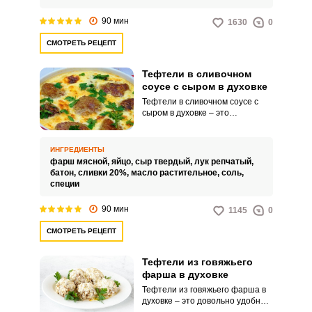
и томатной пасты, станут
настоящим открытием для
90 мин
1630
0
любителей изысканной, но в то
же время простой и домашней
СМОТРЕТЬ РЕЦЕПТ
кухни.
Тефтели в сливочном
соусе с сыром в духовке
Тефтели в сливочном соусе с
сыром в духовке – это
божественное блюдо, которое
навсегда запомнится вам своей
невероятно мягкой и нежной
ИНГРЕДИЕНТЫ
текстурой, а также ярким вкусом
фарш мясной,
яйцо,
сыр твердый,
лук репчатый,
и насыщенным ароматом. Сыр,
батон,
сливки 20%,
масло растительное,
соль,
который тает на верхушке
специи
тефтелей, придает блюду
неповторимый аромат и
90 мин
1145
0
пикантность.
СМОТРЕТЬ РЕЦЕПТ
Тефтели из говяжьего
фарша в духовке
Тефтели из говяжьего фарша в
духовке – это довольно удобный