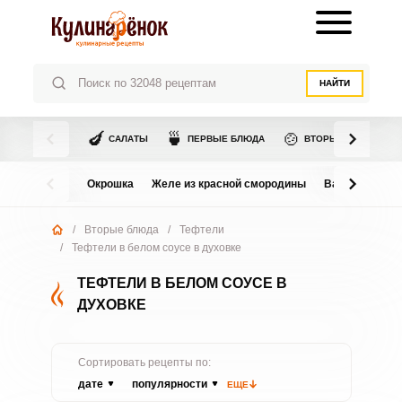
НАЙТИ
🍆
🍵
🍲
САЛАТЫ
ПЕРВЫЕ БЛЮДА
ВТОРЫЕ БЛЮДА
Окрошка
Желе из красной смородины
Варенье из в
/
Вторые блюда
/
Тефтели
/
Тефтели в белом соусе в духовке
ТЕФТЕЛИ В БЕЛОМ СОУСЕ В
ДУХОВКЕ
Сортировать рецепты по:
дате
популярности
ЕЩЕ