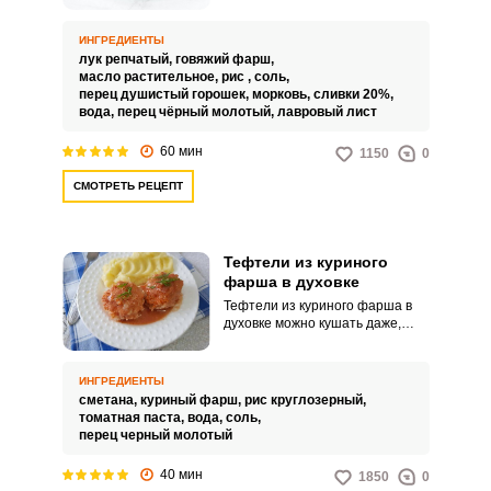
во всех смыслах вариант
сытного блюда на обед или
ужин. С ними можно подавать
ИНГРЕДИЕНТЫ
самые простые гарниры из
лук репчатый,
говяжий фарш,
вареных на воде каш, все равно
масло растительное,
рис ,
соль,
будет очень вкусно и сытно.
перец душистый горошек,
морковь,
сливки 20%,
вода,
перец чёрный молотый,
лавровый лист
60 мин
1150
0
СМОТРЕТЬ РЕЦЕПТ
Тефтели из куриного
фарша в духовке
Тефтели из куриного фарша в
духовке можно кушать даже,
когда вы на диете. Блюдо
получается нежным, вкусным и
низкокалорийным.
ИНГРЕДИЕНТЫ
сметана,
куриный фарш,
рис круглозерный,
томатная паста,
вода,
соль,
перец черный молотый
40 мин
1850
0