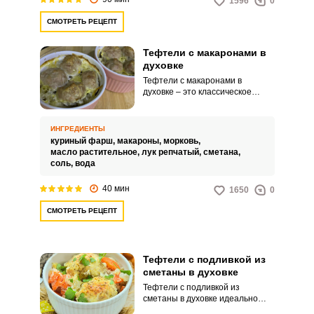
1596
0
СМОТРЕТЬ РЕЦЕПТ
Тефтели с макаронами в
духовке
Тефтели с макаронами в
духовке – это классическое
русское блюдо, которое
объединяет в себе мясные
клецки и макароны, запеченные
ИНГРЕДИЕНТЫ
в духовке. Главным
куриный фарш,
макароны,
морковь,
ингредиентом блюда является
масло растительное,
лук репчатый,
сметана,
фарш из мяса. Фарш
соль,
вода
смешивается с яйцами, луком,
чесноком, солью, перцем и
40 мин
1650
0
другими специями, чтобы
придать ему более насыщенный
СМОТРЕТЬ РЕЦЕПТ
вкус.
Тефтели с подливкой из
сметаны в духовке
Тефтели с подливкой из
сметаны в духовке идеально
сочетаются с картофельным