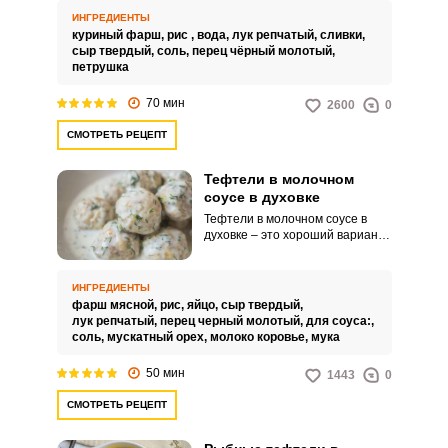
угощение послужит идеальным
ИНГРЕДИЕНТЫ
решением для семейного обеда
куриный фарш,
рис ,
вода,
лук репчатый,
сливки,
или ужина.
сыр твердый,
соль,
перец чёрный молотый,
петрушка
70 мин
2600
0
СМОТРЕТЬ РЕЦЕПТ
Тефтели в молочном
соусе в духовке
Тефтели в молочном соусе в
духовке – это хороший вариант
блюда для всей семьи. Блюдо
очень легко готовится, а в
результате получаются очень
ИНГРЕДИЕНТЫ
нежные, питательные и вкусные
фарш мясной,
рис,
яйцо,
сыр твердый,
тефтели.
лук репчатый,
перец черный молотый,
для соуса:,
соль,
мускатный орех,
молоко коровье,
мука
50 мин
1443
0
СМОТРЕТЬ РЕЦЕПТ