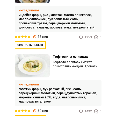
диетическое и полезное, но ещё
и очень сытное блюдо. Такое
мясо не содержит холестерина.
ИНГРЕДИЕНТЫ
индейка фарш,
рис ,
кипяток,
масло оливковое,
масло сливочное,
лук репчатый,
соль,
прованские травы,
перец чёрный молотый,
для соуса:,
сливки,
морковь,
мука,
лук репчатый
35 мин
1953
0
СМОТРЕТЬ РЕЦЕПТ
Тефтели в сливках
Тефтели в сливках сможет
приготовить каждый. Ароматное
угощение могут подавать
отдельно, хотя оно отлично
сочетается с любым гарниром.
ИНГРЕДИЕНТЫ
говяжий фарш,
лук репчатый,
рис ,
соль,
перец чёрный молотый,
перец душистый горошек,
морковь,
сливки 20%,
вода,
лавровый лист,
масло растительное
60 мин
1492
0