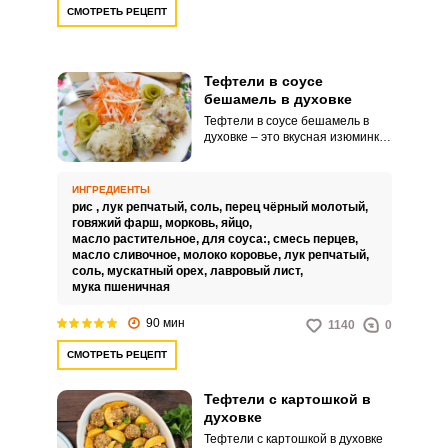
СМОТРЕТЬ РЕЦЕПТ
Тефтели в соусе
бешамель в духовке
Тефтели в соусе бешамель в
духовке – это вкусная изюминка
европейской кухни. С этим
нежным сливочным соусом даже
такое обычное блюдо, как
ИНГРЕДИЕНТЫ
тефтели, заиграет новыми
рис ,
лук репчатый,
соль,
перец чёрный молотый,
красками.
говяжий фарш,
морковь,
яйцо,
масло растительное,
для соуса:,
смесь перцев,
масло сливочное,
молоко коровье,
лук репчатый,
соль,
мускатный орех,
лавровый лист,
мука пшеничная
90 мин
1140
0
СМОТРЕТЬ РЕЦЕПТ
Тефтели с картошкой в
духовке
Тефтели с картошкой в духовке