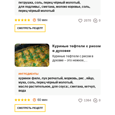
петрушка,
соль,
перец чёрный молотый,
для подливы:,
сметана,
молоко коровье,
соль,
перец чёрный молотый
50 мин
2070
0
СМОТРЕТЬ РЕЦЕПТ
Куриные тефтели с рисом
в духовке
Куриные тефтели с рисом в
духовке – это нежное,
диетическое блюдо, которое
понравится не только взрослым,
но и детям. Готовятся тефтели
ИНГРЕДИЕНТЫ
легко и быстро, могут быть как
куриное филе,
лук репчатый,
морковь,
рис ,
яйцо,
самостоятельным блюдом, так и
мука,
соль,
перец чёрный молотый,
сочным дополнением к
масло растительное,
для соуса:,
сметана,
кетчуп,
разнообразным гарнирам и
вода
салатам.
60 мин
1364
0
СМОТРЕТЬ РЕЦЕПТ