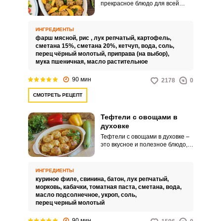
прекрасное блюдо для всей
семьи на обед или ужин. Блюдо
хорошо ещё тем, что сразу
получаем два в одном.
ИНГРЕДИЕНТЫ
фарш мясной,
рис ,
лук репчатый,
картофель,
сметана 15%,
сметана 20%,
кетчуп,
вода,
соль,
перец чёрный молотый,
приправа (на выбор),
мука пшеничная,
масло растительное
90 мин
2178
0
СМОТРЕТЬ РЕЦЕПТ
Тефтели с овощами в
духовке
Тефтели с овощами в духовке –
это вкусное и полезное блюдо,
которое идеально подойдет для
семейного обеда. Нежные
тефтели, запеченные в духовке
ИНГРЕДИЕНТЫ
с летними овощами, станут
куриное филе,
свинина,
батон,
лук репчатый,
настоящим угощением для всех
морковь,
кабачки,
томатная паста,
сметана,
вода,
членов семьи.
масло подсолнечное,
укроп,
соль,
перец черный молотый
90 мин