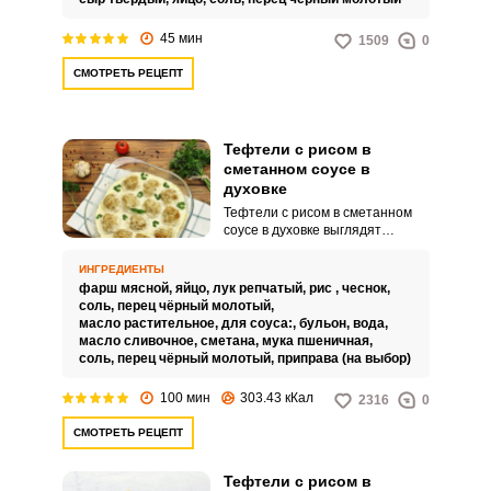
снаружи, они прямо тают во рту,
раскрывая незабываемый вкус
45 мин
1509
0
птицы и специй.
СМОТРЕТЬ РЕЦЕПТ
Тефтели с рисом в
сметанном соусе в
духовке
Тефтели с рисом в сметанном
соусе в духовке выглядят
необыкновенно аппетитно и
привлекательно. Сочное блюдо
ИНГРЕДИЕНТЫ
подают самостоятельно в
фарш мясной,
яйцо,
лук репчатый,
рис ,
чеснок,
сочетании с хлебобулочными
соль,
перец чёрный молотый,
изделиями или дополнив,
масло растительное,
для соуса:,
бульон,
вода,
например, картофельным пюре,
масло сливочное,
сметана,
мука пшеничная,
крупами или любимыми
соль,
перец чёрный молотый,
приправа (на выбор)
макаронными изделиями.
100 мин
303.43 кКал
2316
0
СМОТРЕТЬ РЕЦЕПТ
Тефтели с рисом в