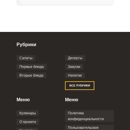
Рубрики
Салаты
Десерты
Фото до 4 шт, до 5 mb
ПРИКРЕПИТЬ
Первые блюда
Закуски
Вторые блюда
Напитки
Отправляя эту форму, вы соглашаетесь с
ВСЕ РУБРИКИ
Правилами сайта
,
Политикой
конфиденциальности
,
Политикой обработки
персональных данных
и
Пользовательским
Меню
Меню
соглашением
.
Кулинары
Политика
конфиденциальности
О проекте
Пользовательское