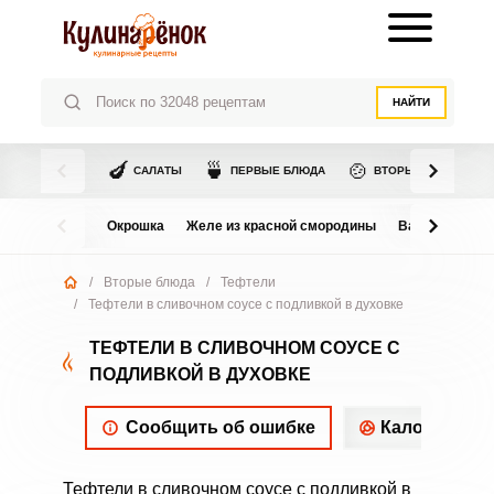
НАЙТИ
🍆
🍵
🍲
САЛАТЫ
ПЕРВЫЕ БЛЮДА
ВТОРЫЕ БЛЮДА
Окрошка
Желе из красной смородины
Варенье из в
/
Вторые блюда
/
Тефтели
/
Тефтели в сливочном соусе с подливкой в духовке
ТЕФТЕЛИ В СЛИВОЧНОМ СОУСЕ С
ПОДЛИВКОЙ В ДУХОВКЕ
Сообщить об ошибке
Калорийнос
Тефтели в сливочном соусе с подливкой в