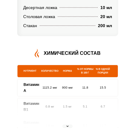
Десертная ложка
10 мл
Столовая ложка
20 мл
Стакан
200 мл
ХИМИЧЕСКИЙ СОСТАВ
% ОТ НОРМЫ
% В ОДНОЙ
НУТРИЕНТ
КОЛИЧЕСТВО
НОРМА
В 100 Г
ПОРЦИИ
Витамин
1115.2 мкг
900 мкг
11.8
15.5
A
Витамин
0.8 мг
1.5 мг
5.1
6.7
В1
Витамин
1.8 мг
1.8 мг
9.7
12.7
В2