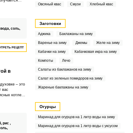
олучается
Овсяный квас
Смузи
Хлебный квас
Заготовки
,
вода,
соль,
Аджика
Баклажаны на зиму
Варенье на зиму
Джемы
Желе на зиму
ТРЕТЬ РЕЦЕПТ
Кабачки на зиму
Кабачковая икра на зиму
Компоты
Лечо
Салаты из баклажанов на зиму
той в
Салат из зеленых помидоров на зиму
духовке – это
Жареные баклажаны на зиму
т вас
сных котлет и
 другими
ромат свежей
Огурцы
фарша создают
кусов и
Маринад для огурцов на 1 литр воды на зиму
й,
рис ,
Маринад для огурцов на 1 литр воды с уксусом
соль,