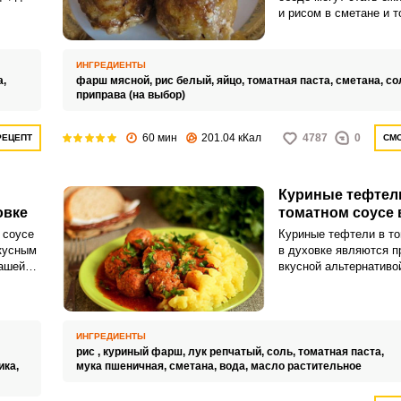
и рисом в сметане и т
том
в духовке. Блюдо вы
ефтелей
и невероятно сытным,
иса и
приготовление в духо
ИНГРЕДИЕНТЫ
вам процесс.
а,
фарш мясной,
рис белый,
яйцо,
томатная паста,
сметана,
со
приправа (на выбор)
60 мин
201.04 кКал
4787
0
РЕЦЕПТ
СМО
Куриные тефтел
овке
томатном соусе 
 соусе
Куриные тефтели в то
вкусным
в духовке являются п
ашей
вкусной альтернатив
е
котлетам. Чаще тефте
ми
сковороде или в каст
ре,
предлагаем другой ва
получится максималь
ИНГРЕДИЕНТЫ
ароматным.
рис ,
куриный фарш,
лук репчатый,
соль,
томатная паста,
ика,
мука пшеничная,
сметана,
вода,
масло растительное