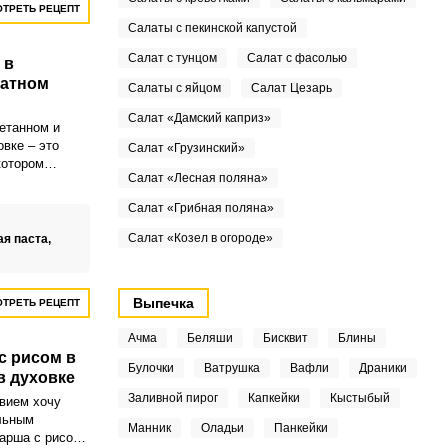
ТРЕТЬ РЕЦЕПТ
Салаты с пекинской капустой
Салат с тунцом
Салат с фасолью
 в
матном
Салаты с яйцом
Салат Цезарь
Салат «Дамский каприз»
етанном и
вке – это
Салат «Грузинский»
котором
Салат «Лесная поляна»
ясные шарики
алитые
Салат «Грибная поляна»
етаны и
чек пропитан
Салат «Козел в огороде»
ая паста,
иправами,
феерический
Выпечка
ТРЕТЬ РЕЦЕПТ
Ачма
Беляши
Бисквит
Блины
с рисом в
Булочки
Ватрушка
Вафли
Драники
в духовке
Заливной пирог
Капкейки
Кыстыбый
вием хочу
льным
Манник
Оладьи
Панкейки
арша с рисом