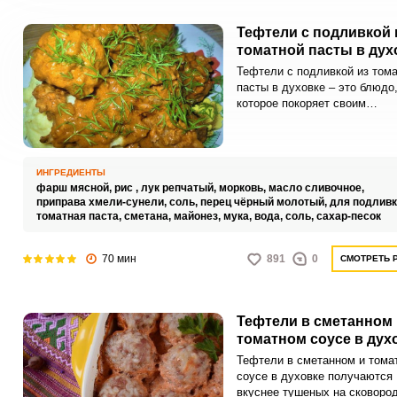
Тефтели с подливкой 
томатной пасты в дух
Тефтели с подливкой из том
пасты в духовке – это блюдо
которое покоряет своим
неповторимым вкусом и аром
Сочные шарики из измельчен
мяса, пропитанные томатной
подливкой и дополненные ри
ИНГРЕДИЕНТЫ
создают яркое и насыщенное
фарш мясной,
рис ,
лук репчатый,
морковь,
масло сливочное,
сочетание вкусов, перед кот
приправа хмели-сунели,
соль,
перец чёрный молотый,
для подливк
не сможет устоять абсолютно
томатная паста,
сметана,
майонез,
мука,
вода,
соль,
сахар-песок
Приготовление таких тефтел
духовке позволяет сохранить
70 мин
891
0
СМОТРЕТЬ 
полезные и питательные вещ
ингредиентах.
Тефтели в сметанном 
томатном соусе в дух
Тефтели в сметанном и тома
соусе в духовке получаются
вкуснее тушеных на сковород