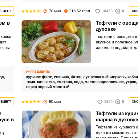
70 мин
216.62 кКал
10453
0
РЕЦЕПТ
СМО
ом в
Тефтели с овощ
духовке
Запомнить меня
уховке
Тефтели с овощами в 
дят
вкусное и полезное б
ВХОД
ресным
идеально подойдет дл
рису,
обеда. Нежные тефте
ЕЩЕ НЕ ЗАРЕГИСТРИРОВАННЫ?
овления
в духовке с летними 
станут настоящим уг
Забыли пароль?
обы
всех членов семьи.
ИНГРЕДИЕНТЫ
к
да,
куриное филе,
свинина,
батон,
лук репчатый,
морковь,
кабач
в сыром
томатная паста,
сметана,
вода,
масло подсолнечное,
укроп,
перец черный молотый
90 мин
1594
0
РЕЦЕПТ
СМО
и
Тефтели из кури
усе в
фарша в духовк
Тефтели из куриного 
духовке можно кушать
м в