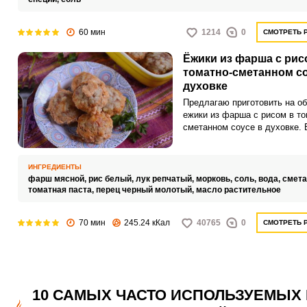
60 мин
1214
0
СМОТРЕТЬ 
Ёжики из фарша с рис
томатно-сметанном со
духовке
Предлагаю приготовить на о
ежики из фарша с рисом в то
сметанном соусе в духовке.
получается сытным, нежным 
сочным с ароматным соусом.
ИНГРЕДИЕНТЫ
фарш мясной,
рис белый,
лук репчатый,
морковь,
соль,
вода,
смета
томатная паста,
перец черный молотый,
масло растительное
70 мин
245.24 кКал
40765
0
СМОТРЕТЬ 
10 САМЫХ ЧАСТО ИСПОЛЬЗУЕМЫХ