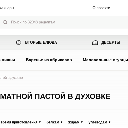
улинары
О проекте
🍲
🍰
ВТОРЫЕ БЛЮДА
ДЕСЕРТЫ
з вишни
Варенье из абрикосов
Малосольные огурц
той в духовке
ОМАТНОЙ ПАСТОЙ В ДУХОВКЕ
время приготовления
белкам
жирам
углеводам