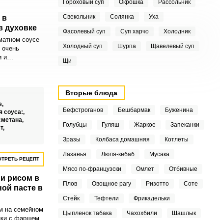
Гороховый суп
Окрошка
Рассольник
Свекольник
Солянка
Уха
 в
в духовке
Фасолевый суп
Суп харчо
Холодник
матном соусе
Холодный суп
Шурпа
Щавелевый суп
 очень
 и
Щи
. Такое
ойдет для
да или ужина.
Вторые блюда
е,
Бефстроганов
Бешбармак
Буженина
я соуса:,
сметана,
Голубцы
Гуляш
Жаркое
Запеканки
т,
Зразы
Колбаса домашняя
Котлеты
Лазанья
Люля-кебаб
Мусака
ТРЕТЬ РЕЦЕПТ
Мясо по-французски
Омлет
Отбивные
и рисом в
Плов
Овощное рагу
Ризотто
Соте
ной пасте в
Стейк
Тефтели
Фрикадельки
м на семейном
Цыпленок табака
Чахохбили
Шашлык
ики с фаршем