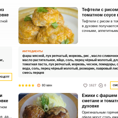
из
Тефтели с рисом
овке
томатном соусе 
атной
Тефтели с рисом в то
,
в духовке получаются
сочными, аппетитными
атом.
интересными по вкусу
ного
продукт идеально под
вашего семейного обе
сом,
ИНГРЕДИЕНТЫ
фарш мясной,
лук репчатый,
морковь,
рис ,
масло сливочно
орыми
и:,
масло растительное,
яйцо,
соль,
перец чёрный молотый,
дл
 никто!
томатная паста,
лук репчатый,
морковь,
чеснок,
помидоры,
ей в
вода,
соль,
перец чёрный молотый,
розмарин,
лавровый лис
смесь перцев
 все
РЕЦЕПТ
ества в
80 мин
1627
0
СМО
и
Ежики с фаршем 
овке
сметане и томат
духовке
тном
Оригинальным горячи
е, да и
обеде могут стать еж