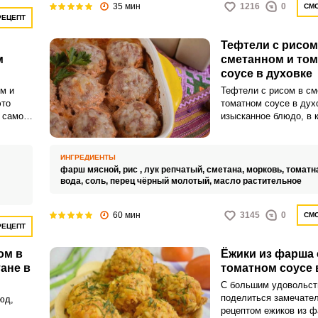
35 мин
1216
0
СМО
РЕЦЕПТ
Тефтели с рисом
м
сметанном и то
соусе в духовке
м и
Тефтели с рисом в см
это
томатном соусе в духо
 самого
изысканное блюдо, в 
 как их
сочетаются нежные м
ясные
с ароматным рисом, з
е, с
нежным соусом из см
ИНГРЕДИЕНТЫ
ны и
томатов. Каждый кусо
фарш мясной,
рис ,
лук репчатый,
сметана,
морковь,
томатн
тоящим
сочными вкусами и пр
вода,
соль,
перец чёрный молотый,
масло растительное
создавая настоящий 
вкусовой праздник.
60 мин
3145
0
СМО
РЕЦЕПТ
ом в
Ёжики из фарша 
ане в
томатном соусе 
С большим удовольст
поделиться замечате
юд,
рецептом ежиков из ф