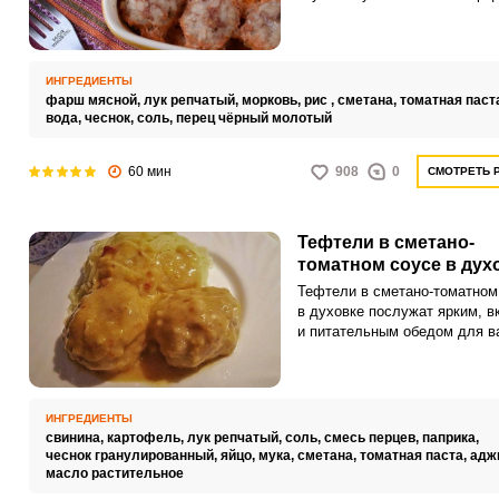
менее калорийными, ведь
обжаривать их не нужно. В э
рецепте мясной фарш для т
замешиваем с добавлением р
ИНГРЕДИЕНТЫ
обжаренных лука и моркови.
фарш мясной,
лук репчатый,
морковь,
рис ,
сметана,
томатная паст
вода,
чеснок,
соль,
перец чёрный молотый
60 мин
908
0
СМОТРЕТЬ 
Тефтели в сметано-
томатном соусе в дух
Тефтели в сметано-томатном
в духовке послужат ярким, 
и питательным обедом для в
семьи. Подавайте аппетитно
угощение с вашими любимы
гарнирами: картофельным пю
макаронами или крупами.
ИНГРЕДИЕНТЫ
свинина,
картофель,
лук репчатый,
соль,
смесь перцев,
паприка,
чеснок гранулированный,
яйцо,
мука,
сметана,
томатная паста,
адж
масло растительное