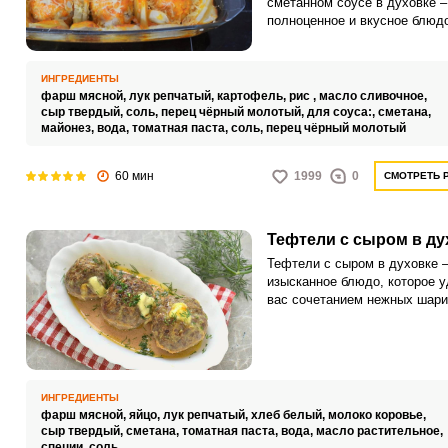
сметанном соусе в духовке –
полноценное и вкусное блюдо
которое совмещает в себе ка
мясной, так и овощной гарни
сочный ароматный сметанный
ИНГРЕДИЕНТЫ
Готовится блюдо достаточно
фарш мясной,
лук репчатый,
картофель,
рис ,
масло сливочное,
и просто.
сыр твердый,
соль,
перец чёрный молотый,
для соуса:,
сметана,
майонез,
вода,
томатная паста,
соль,
перец чёрный молотый
60 мин
1999
0
СМОТРЕТЬ 
Тефтели с сыром в ду
Тефтели с сыром в духовке –
изысканное блюдо, которое у
вас сочетанием нежных шари
фарша и расплавленного сыр
Сочетание мяса и сыра созд
настоящий взрыв вкуса, пере
вас в мир наслаждения и
удовольствия.
ИНГРЕДИЕНТЫ
фарш мясной,
яйцо,
лук репчатый,
хлеб белый,
молоко коровье,
сыр твердый,
сметана,
томатная паста,
вода,
масло растительное,
специи,
соль