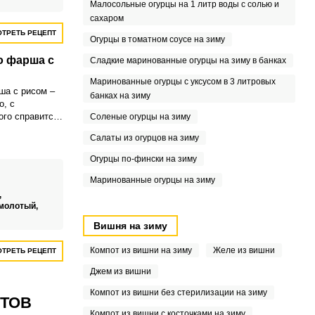
Малосольные огурцы на 1 литр воды с солью и
сахаром
ТРЕТЬ РЕЦЕПТ
Огурцы в томатном соусе на зиму
о фарша с
Сладкие маринованные огурцы на зиму в банках
Маринованные огурцы с уксусом в 3 литровых
ша с рисом –
банках на зиму
о, с
ого справится
Соленые огурцы на зиму
. Такое
Салаты из огурцов на зиму
 отличным
го обеда,
Огурцы по-фински на зиму
р.
Маринованные огурцы на зиму
,
 молотый,
Вишня на зиму
Компот из вишни на зиму
Желе из вишни
ТРЕТЬ РЕЦЕПТ
Джем из вишни
Компот из вишни без стерилизации на зиму
ПТОВ
Компот из вишни с косточками на зиму