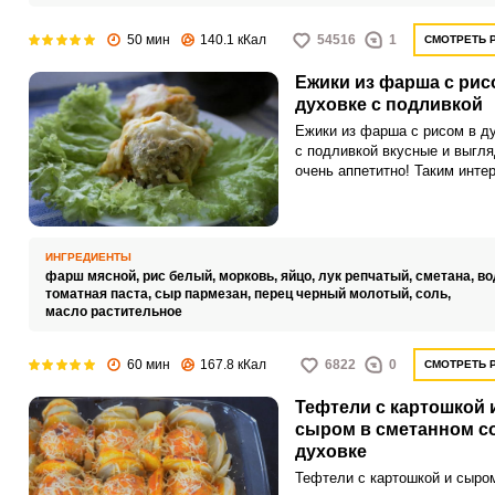
50 мин
140.1 кКал
54516
1
СМОТРЕТЬ 
Ежики из фарша с рис
духовке с подливкой
Ежики из фарша с рисом в д
с подливкой вкусные и выгля
очень аппетитно! Таким инте
названием тефтели обязаны 
зерна которого после пригот
проступают на поверхность и
имитируют иголки ежика. Чт
ИНГРЕДИЕНТЫ
получить такой эффект, рис 
фарш мясной,
рис белый,
морковь,
яйцо,
лук репчатый,
сметана,
во
фаршу добавляется именно 
томатная паста,
сыр пармезан,
перец черный молотый,
соль,
виде.
масло растительное
60 мин
167.8 кКал
6822
0
СМОТРЕТЬ 
Тефтели с картошкой 
сыром в сметанном со
духовке
Тефтели с картошкой и сыро