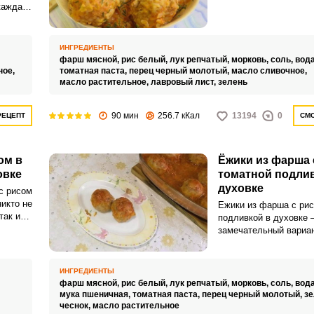
в томатном соусе в д
каждая
рецепту меня научила
взгляд,
ИНГРЕДИЕНТЫ
 рисом
фарш мясной,
рис белый,
лук репчатый,
морковь,
соль,
вод
ное,
томатная паста,
перец черный молотый,
масло сливочное,
масло растительное,
лавровый лист,
зелень
90 мин
256.7 кКал
13194
0
РЕЦЕПТ
СМО
ом в
Ёжики из фарша 
ВХОД НА САЙТ
РЕГИСТРАЦИЯ
овке
томатной подлив
духовке
с рисом
Войдите
никто не
Ежики из фарша с рис
так и
с помощью социальных сетей:
подливкой в духовке 
 снять
замечательный вариа
семейного обеда. Блю
каких-то специальных
ним справится любая 
или
ИНГРЕДИЕНТЫ
фарш мясной,
рис белый,
лук репчатый,
морковь,
соль,
вод
мука пшеничная,
томатная паста,
перец черный молотый,
зе
чеснок,
масло растительное