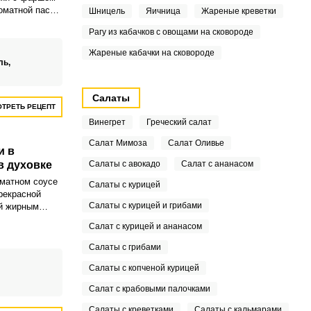
оматной пасте
Шницель
Яичница
Жареные креветки
ходит нежным
Рагу из кабачков с овощами на сковороде
 а
вке облегчит
Жареные кабачки на сковороде
ль,
Салаты
ТРЕТЬ РЕЦЕПТ
Винегрет
Греческий салат
Салат Мимоза
Салат Оливье
и в
в духовке
Салаты с авокадо
Салат с ананасом
матном соусе
Салаты с курицей
рекрасной
Салаты с курицей и грибами
ой жирным
ли готовят на
Салат с курицей и ананасом
рюле, мы же
риант, блюдо
Салаты с грибами
но нежным и
Салаты с копченой курицей
Салат с крабовыми палочками
Салаты с креветками
Салаты с кальмарами