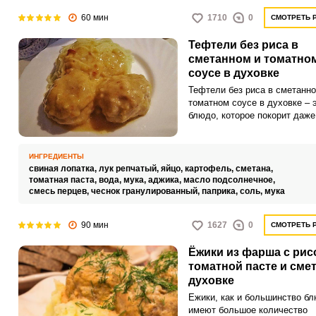
60 мин
1710
0
СМОТРЕТЬ 
Тефтели без риса в
сметанном и томатно
соусе в духовке
Тефтели без риса в сметанно
томатном соусе в духовке – 
блюдо, которое покорит даже
изощренного гурмана, потому
вкус превосходен. Нежные м
шарики, запеченные в духовк
ИНГРЕДИЕНТЫ
аппетитным соусом из смета
свиная лопатка,
лук репчатый,
яйцо,
картофель,
сметана,
томатной пасты, станут нас
томатная паста,
вода,
мука,
аджика,
масло подсолнечное,
смесь перцев,
чеснок гранулированный,
открытием для любителей
паприка,
соль,
мука
изысканной, но в то же время
простой и домашней кухни.
90 мин
1627
0
СМОТРЕТЬ 
Ёжики из фарша с рис
томатной пасте и смет
духовке
Ежики, как и большинство бл
имеют большое количество