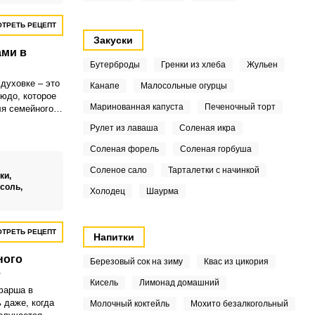
ТРЕТЬ РЕЦЕПТ
Закуски
ами в
Бутерброды
Гренки из хлеба
Жульен
духовке – это
Канапе
Малосольные огурцы
людо, которое
Маринованная капуста
Печеночный торт
я семейного
ли, запеченные
Рулет из лаваша
Соленая икра
овощами,
ощением для
Соленая форель
Соленая горбуша
Соленое сало
Тарталетки с начинкой
ки,
соль,
Холодец
Шаурма
ТРЕТЬ РЕЦЕПТ
Напитки
ного
Березовый сок на зиму
Квас из цикория
е
Кисель
Лимонад домашний
фарша в
 даже, когда
Молочный коктейль
Мохито безалкогольный