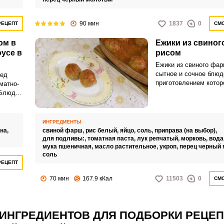
90 мин
1837
0
РЕЦЕПТ
СМО
ом в
Ежики из свиног
усе в
рисом
Ежики из свиного фар
сытное и сочное блюд
бед
приготовлением котор
матно-
и начинающий кулинар
 Блюдо
мясное блюдо станет
и
решением для семейно
дополнив любой гарни
ИНГРЕДИЕНТЫ
на,
свиной фарш,
рис белый,
яйцо,
соль,
приправа (на выбор),
для подливы:,
томатная паста,
лук репчатый,
морковь,
вода
мука пшеничная,
масло растительное,
укроп,
перец черный
соль
РЕЦЕПТ
70 мин
167.9 кКал
11503
0
СМО
 ИНГРЕДИЕНТОВ ДЛЯ ПОДБОРКИ РЕЦЕ