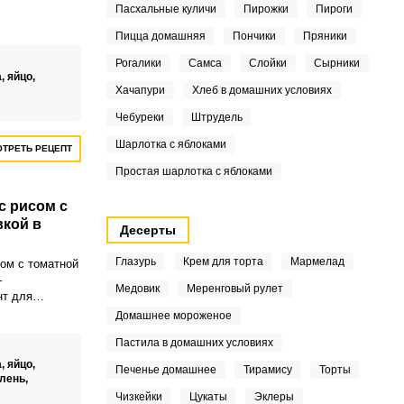
уховке. Этому
Пасхальные куличи
Пирожки
Пироги
 бабушка.
Пицца домашняя
Пончики
Пряники
Рогалики
Самса
Слойки
Сырники
а,
яйцо,
Хачапури
Хлеб в домашних условиях
Чебуреки
Штрудель
Шарлотка с яблоками
ТРЕТЬ РЕЦЕПТ
Простая шарлотка с яблоками
с рисом с
кой в
Десерты
Глазурь
Крем для торта
Мармелад
ом с томатной
–
Медовик
Меренговый рулет
нт для
до не требует
Домашнее мороженое
 навыков, с
Пастила в домашних условиях
хозяйка.
а,
яйцо,
Печенье домашнее
Тирамису
Торты
лень,
Чизкейки
Цукаты
Эклеры