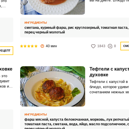
вы на диете. Блюдо п
 это
нежным, вкусным и
,
низкокалорийным.
к
р, а ещё
 соус.
ИНГРЕДИЕНТЫ
 быстро
сметана,
куриный фарш,
рис круглозерный,
томатная паста
перец черный молотый
40 мин
1843
0
СМО
РЕЦЕПТ
ховке
Тефтели с капус
духовке
 это
дивит
Тефтели с капустой в 
ков из
блюдо, которое удиви
а.
сочетанием нежных мя
ает
запеченной капусты с
нося
овощами и соусом. А
капусты и нежность 
гармоничный баланс в
ИНГРЕДИЕНТЫ
ароматов.
фарш мясной,
капуста белокочанная,
морковь,
лук репчаты
томатная паста,
сметана,
вода,
яйцо,
масло подсолнечное,
перец чёрный молотый