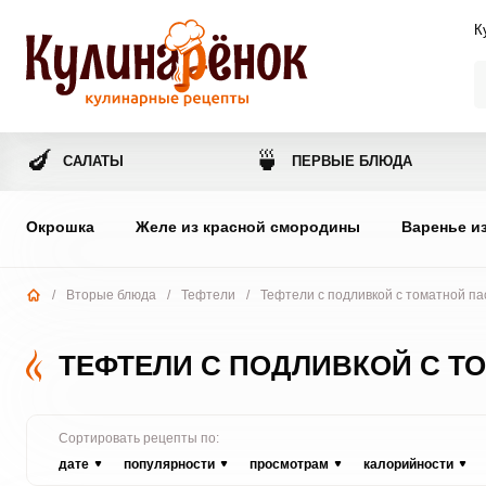
К
🍆
🍵
САЛАТЫ
ПЕРВЫЕ БЛЮДА
Окрошка
Желе из красной смородины
Варенье и
/
Вторые блюда
/
Тефтели
/
Тефтели с подливкой с томатной пас
ТЕФТЕЛИ С ПОДЛИВКОЙ С Т
Сортировать рецепты по:
дате
популярности
просмотрам
калорийности