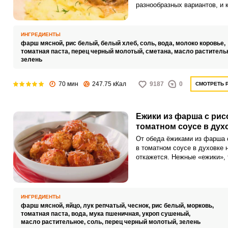
разнообразных вариантов, и 
хозяйка их готовит по своему
любимому рецепту. Я хочу
поделиться простым, на мой 
ИНГРЕДИЕНТЫ
рецептом ежиков из фарша с
фарш мясной,
рис белый,
белый хлеб,
соль,
вода,
молоко коровье,
в томатной пасте и сметане в
томатная паста,
перец черный молотый,
сметана,
масло раститель
зелень
духовке.
70 мин
247.75 кКал
9187
0
СМОТРЕТЬ 
Ежики из фарша с рис
томатном соусе в дух
От обеда ёжиками из фарша 
в томатном соусе в духовке 
откажется. Нежные «ежики», 
манят сесть скорее за стол и
пробу.
ИНГРЕДИЕНТЫ
фарш мясной,
яйцо,
лук репчатый,
чеснок,
рис белый,
морковь,
томатная паста,
вода,
мука пшеничная,
укроп сушеный,
масло растительное,
соль,
перец черный молотый,
зелень