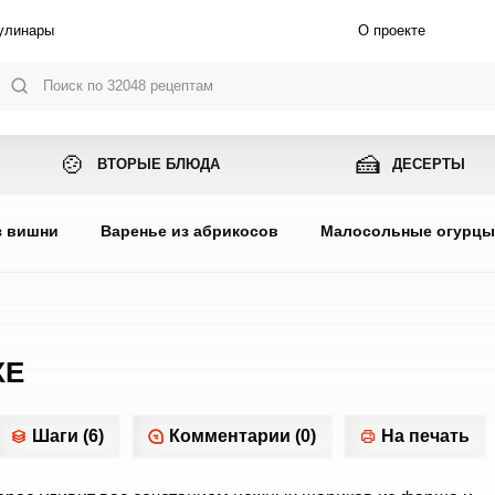
улинары
О проекте
🍲
🍰
ВТОРЫЕ БЛЮДА
ДЕСЕРТЫ
з вишни
Варенье из абрикосов
Малосольные огурц
КЕ
Шаги (6)
Комментарии (0)
На печать