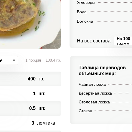
Углеводы
Вода
Волокна
На 100
На вес состава
грамм
ий
1 порция = 108,4 гр.
Таблица переводов
объемных мер:
400
гр.
Чайная ложка
Десертная ложка
1
шт.
Столовая ложка
0.5
шт.
Стакан
3
ломтика