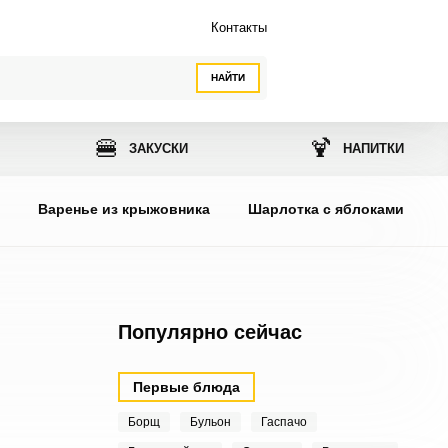
Контакты
НАЙТИ
🍔
🍹
ЗАКУСКИ
НАПИТКИ
ы
Варенье из крыжовника
Шарлотка с яблоками
Популярно сейчас
Первые блюда
Борщ
Бульон
Гаспачо