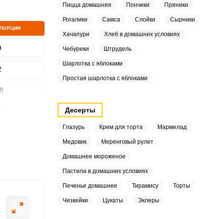
Пицца домашняя
Пончики
Пряники
Рогалики
Самса
Слойки
Сырники
 ПОРЦИИ
Хачапури
Хлеб в домашних условиях
9
Чебуреки
Штрудель
ШАГ
2 ИЗ 6
Шарлотка с яблоками
2
Простая шарлотка с яблоками
8
Десерты
9
Глазурь
Крем для торта
Мармелад
8
Медовик
Меренговый рулет
9
Домашнее мороженое
Пастила в домашних условиях
3
Печенье домашнее
Тирамису
Торты
9
Чизкейки
Цукаты
Эклеры
3