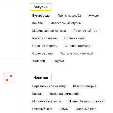
Закуски
8
Бутерброды
Гренки из хлеба
Жульен
2
Канапе
Малосольные огурцы
1
Маринованная капуста
Печеночный торт
ОТПРАВИТЬ СООБЩЕНИЕ
Рулет из лаваша
Соленая икра
4
Соленая форель
Соленая горбуша
5
Соленое сало
Тарталетки с начинкой
Холодец
Шаурма
8
согласно списку,
Выкладываем фар
6
Напитки
Березовый сок на зиму
Квас из цикория
Кисель
Лимонад домашний
3
Молочный коктейль
Мохито безалкогольный
2
Овсяный квас
Смузи
Хлебный квас