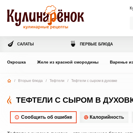
К
🍆
🍵
САЛАТЫ
ПЕРВЫЕ БЛЮДА
Окрошка
Желе из красной смородины
Варенье и
/
Вторые блюда
/
Тефтели
/
Тефтели с сыром в духовке
ТЕФТЕЛИ С СЫРОМ В ДУХОВ
Сообщить об ошибке
Калорийность