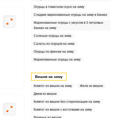
1
Огурцы в томатном соусе на зиму
9
Сладкие маринованные огурцы на зиму в банках
4
Маринованные огурцы с уксусом в 3 литровых
банках на зиму
2
Соленые огурцы на зиму
Салаты из огурцов на зиму
Огурцы по-фински на зиму
Маринованные огурцы на зиму
Вишня на зиму
Компот из вишни на зиму
Желе из вишни
9
Джем из вишни
Компот из вишни без стерилизации на зиму
Компот из вишни с косточками на зиму
Варенье из вишни