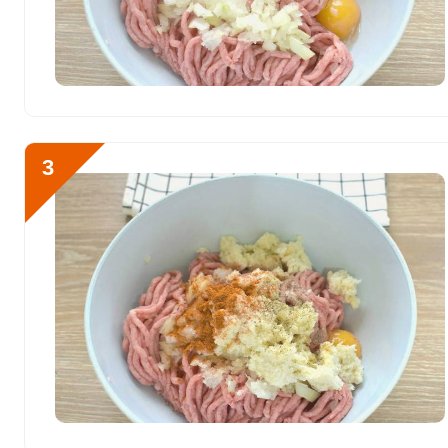
Сера
267.6 мг
Фосфор
937.9 мг
Хлор
665.5 мг
Алюминий
150.5 мкг
3
Железо
9.8 мг
Йод
42.9 мкг
Кобальт
14.9 мкг
Литий
0
Марганец
0.4 мкг
Медь
265.9 мкг