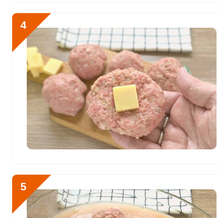
Никель
1.1 мкг
Рубидий
178.5 мкг
4
Селен
37.6 мкг
Фтор
49.7 мкг
Хром
3 мкг
Цинк
2.9 мг
Бор
75 мкг
Ванадий
0
Молибден
12.4 мкг
5