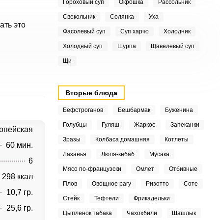
Гороховый суп
Окрошка
Рассольник
Свекольник
Солянка
Уха
ать это
Фасолевый суп
Суп харчо
Холодник
Холодный суп
Шурпа
Щавелевый суп
Щи
Вторые блюда
Бефстроганов
Бешбармак
Буженина
Голубцы
Гуляш
Жаркое
Запеканки
опейская
Зразы
Колбаса домашняя
Котлеты
60 мин.
Лазанья
Люля-кебаб
Мусака
6
Мясо по-французски
Омлет
Отбивные
298 ккал
Плов
Овощное рагу
Ризотто
Соте
10,7 гр.
Стейк
Тефтели
Фрикадельки
25,6 гр.
Цыпленок табака
Чахохбили
Шашлык