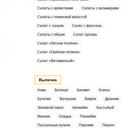
Салаты с креветками
Салаты с кальмарами
Салаты с пекинской капустой
Салат с тунцом
Салат с фасолью
Салаты с яйцом
Салат Цезарь
Салат «Лесная поляна»
Салат «Грибная поляна»
Салат «Витаминный»
Выпечка
Ачма
Беляши
Бисквит
Блины
Булочки
Ватрушка
Вафли
Драники
Заливной пирог
Капкейки
Кыстыбый
Манник
Оладьи
Панкейки
Пасхальные куличи
Пирожки
Пироги