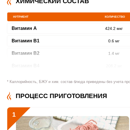
ХИМИЧЕСКИЙ СОСТАВ
НУТРИЕНТ
КОЛИЧЕСТВО
Витамин A
424.2 мкг
ШАГ
1 ИЗ 6
Витамин В1
0.6 мг
Витамин В2
1.4 мг
Витамин В4
208.2 мг
Витамин В5
1.4 мг
Сообщить об ошибк
* Каллорийность, БЖУ и хим. состав блюда приведены без учета пр
Витамин В6
0.5 мг
ПРОЦЕСС ПРИГОТОВЛЕНИЯ
Витамин В9
80.4 мкг
1
Витамин В12
1.1 мкг
Витамин С
17.7 мкг