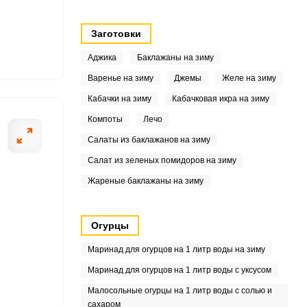
9
Заготовки
5
Аджика
Баклажаны на зиму
8
Варенье на зиму
Джемы
Желе на зиму
Кабачки на зиму
Кабачковая икра на зиму
6
Компоты
Лечо
1
Салаты из баклажанов на зиму
8
Салат из зеленых помидоров на зиму
Жареные баклажаны на зиму
8
Огурцы
Маринад для огурцов на 1 литр воды на зиму
Маринад для огурцов на 1 литр воды с уксусом
4
Малосольные огурцы на 1 литр воды с солью и
сахаром