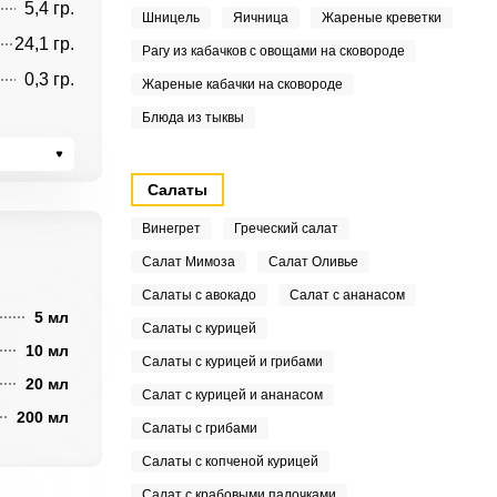
5,4 гр.
Шницель
Яичница
Жареные креветки
24,1 гр.
Рагу из кабачков с овощами на сковороде
0,3 гр.
Жареные кабачки на сковороде
Блюда из тыквы
Салаты
Винегрет
Греческий салат
Салат Мимоза
Салат Оливье
Салаты с авокадо
Салат с ананасом
5 мл
Салаты с курицей
10 мл
Салаты с курицей и грибами
20 мл
Салат с курицей и ананасом
200 мл
Салаты с грибами
Салаты с копченой курицей
Салат с крабовыми палочками