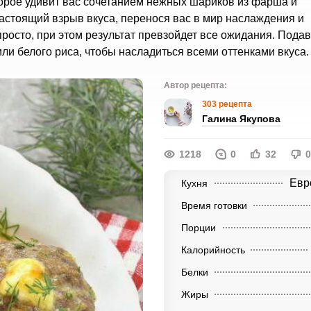
торое удивит вас сочетанием нежных шариков из фарша и
астоящий взрыв вкуса, перенося вас в мир наслаждения и
просто, при этом результат превзойдет все ожидания. Подав
ли белого риса, чтобы насладиться всеми оттенками вкуса.
Автор рецепта:
303 рецепта
Галина Якупова
1218
0
32
0
Евр
Кухня
Время готовки
Порции
Калорийность
Белки
Жиры