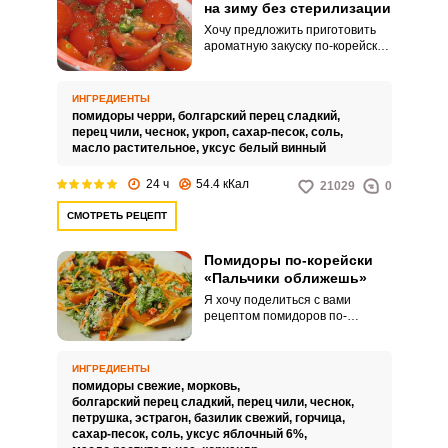
на зиму без стерилизации
Хочу предложить приготовить
ароматную закуску по-корейски
из помидоров. Такая закуска
готовится на зиму без
стерилизации, что значительно
ИНГРЕДИЕНТЫ
упрощает процесс
помидоры черри,
болгарский перец сладкий,
приготовления.
перец чили,
чеснок,
укроп,
сахар-песок,
соль,
масло растительное,
уксус белый винный
24 ч
54.4 кКал
21029
0
СМОТРЕТЬ РЕЦЕПТ
Помидоры по-корейски
«Пальчики оближешь»
Я хочу поделиться с вами
рецептом помидоров по-
корейски «Пальчики оближешь»
со сбалансированным ароматом
и отменным вкусом. Хотя
ИНГРЕДИЕНТЫ
существует большое
помидоры свежие,
морковь,
разнообразие всевозможных
болгарский перец сладкий,
перец чили,
чеснок,
рецептов таких помидор, я
петрушка,
эстрагон,
базилик свежий,
горчица,
считаю свой рецепт одним из
сахар-песок,
соль,
уксус яблочный 6%,
лучших.