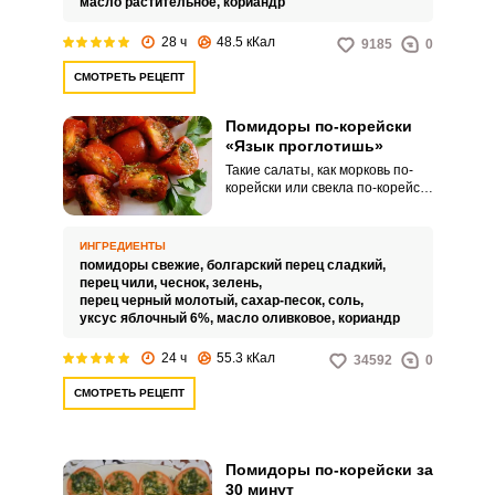
масло растительное,
кориандр
28 ч
48.5 кКал
9185
0
СМОТРЕТЬ РЕЦЕПТ
Помидоры по-корейски
«Язык проглотишь»
Такие салаты, как морковь по-
корейски или свекла по-корейски
у всех на слуху, а вот помидоры
по-корейски встречаются реже,
но от этого закуска не
ИНГРЕДИЕНТЫ
становится менее вкусной. Хочу
помидоры свежие,
болгарский перец сладкий,
поделиться закуской из
перец чили,
чеснок,
зелень,
помидоров по-корейски, такой
перец черный молотый,
сахар-песок,
соль,
рецепт часто не без причины
уксус яблочный 6%,
масло оливковое,
кориандр
называют «Язык проглотишь».
24 ч
55.3 кКал
34592
0
СМОТРЕТЬ РЕЦЕПТ
Помидоры по-корейски за
30 минут