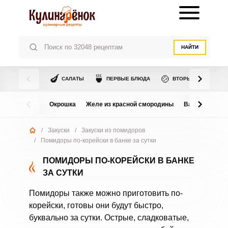
НАЙТИ
🍆
🍵
🍲
САЛАТЫ
ПЕРВЫЕ БЛЮДА
ВТОРЫЕ БЛЮДА
Окрошка
Желе из красной смородины
Варенье из в
/
Закуски
/
Закуски из помидоров
/
Помидоры по-корейски в банке за сутки
ПОМИДОРЫ ПО-КОРЕЙСКИ В БАНКЕ
ЗА СУТКИ
Помидоры также можно приготовить по-
корейски, готовы они будут быстро,
буквально за сутки. Острые, сладковатые,