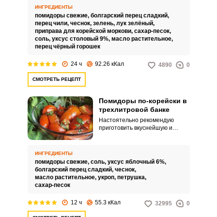
помидоров будет готова уже
ИНГРЕДИЕНТЫ
через сутки, она превосходно
помидоры свежие,
болгарский перец сладкий,
подходит к мясным блюдам и
перец чили,
чеснок,
зелень,
лук зелёный,
блюдам из птицы, хорошо
приправа для корейской моркови,
сахар-песок,
сочетается с гарнирами из
соль,
уксус столовый 9%,
масло растительное,
картофеля и макаронных
перец чёрный горошек
изделий.
24 ч
92.26 кКал
4890
0
СМОТРЕТЬ РЕЦЕПТ
Помидоры по-корейски в
трехлитровой банке
Настоятельно рекомендую
приготовить вкуснейшую и
ароматную закуску помидоров
по-корейски в трехлитровой
банке. Помидоры по-корейски
ИНГРЕДИЕНТЫ
можно приготовить различными
помидоры свежие,
соль,
уксус яблочный 6%,
способами.
болгарский перец сладкий,
чеснок,
масло растительное,
укроп,
петрушка,
сахар-песок
12 ч
55.3 кКал
32995
0