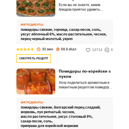
Если вы не знаете, каким
блюдом приятно удивить
нежданных гостей, то
воспользуйтесь этим быстрым и
простым рецептом закуски. Для
ИНГРЕДИЕНТЫ
закуски потребуется
помидоры свежие,
горчица,
сахар-песок,
соль,
минимальное количество
уксус яблочный 6%,
масло растительное,
чеснок,
ингредиентов и всего лишь 30
перец черный молотый,
укроп
минут.
30 мин
68.8 кКал
12714
0
СМОТРЕТЬ РЕЦЕПТ
Помидоры по-корейски с
луком
Хочу поделиться ароматным и
пикантным рецептом помидоров
по-корейски с луком. Такая
зимняя закуска непременно
украсит и разнообразит ваш
ИНГРЕДИЕНТЫ
обеденный стол.
помидоры свежие,
болгарский перец сладкий,
морковь,
лук репчатый,
чеснок,
масло растительное,
уксус столовый 9%,
сахар-песок,
соль,
приправа для корейской моркови