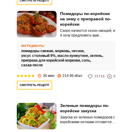
СМОТРЕТЬ РЕЦЕПТ
Помидоры по-корейски
на зиму с приправой по-
корейски
Скоро начнется сезон овощей, и
я хочу предложить вам
обалденный быстрый и простой
рецепт закуски из помидоров на
ИНГРЕДИЕНТЫ
зиму. Помидоры по-корейски
помидоры свежие,
морковь,
чеснок,
готовятся с корейской
уксус столовый 9%,
масло кунжутное,
зелень,
приправой для моркови,
приправа для корейской моркови,
соль,
количество ароматной
сахар-песок
приправы можно
отрегулировать в зависимости
30 мин
214.96 кКал
15719
0
от своих вкусовых
предпочтений.
СМОТРЕТЬ РЕЦЕПТ
Зеленые помидоры по-
корейски закуска
Закуска из зеленых помидоров с
корейскими нотками готовится
быстро и значительно
отличается своим ароматом и