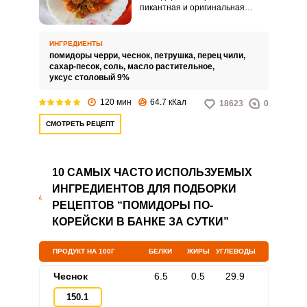
пикантная и оригинальная
закуска для горячих мясных
блюд. Изюминкой рецепта
станет использование
ИНГРЕДИЕНТЫ
маленьких и сочных черри.
помидоры черри,
чеснок,
петрушка,
перец чили,
сахар-песок,
соль,
масло растительное,
уксус столовый 9%
120 мин
64.7 кКал
18623
0
СМОТРЕТЬ РЕЦЕПТ
10 САМЫХ ЧАСТО ИСПОЛЬЗУЕМЫХ
ИНГРЕДИЕНТОВ ДЛЯ ПОДБОРКИ
РЕЦЕПТОВ “ПОМИДОРЫ ПО-
КОРЕЙСКИ В БАНКЕ ЗА СУТКИ”
ПРОДУКТ НА 100Г
БЕЛКИ
ЖИРЫ
УГЛЕВОДЫ
Чеснок
6.5
0.5
29.9
150.1