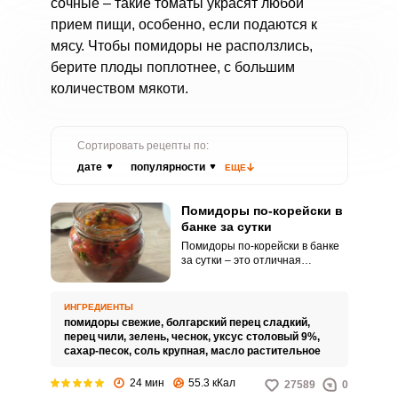
сочные – такие томаты украсят любой
прием пищи, особенно, если подаются к
мясу. Чтобы помидоры не расползлись,
берите плоды поплотнее, с большим
количеством мякоти.
Сортировать рецепты по:
дате
популярности
ЕЩЕ
Помидоры по-корейски в
банке за сутки
Помидоры по-корейски в банке
за сутки – это отличная
альтернатива маринованным
помидорам. Процесс подготовки
занимает не более получаса,
ИНГРЕДИЕНТЫ
около суток уходит на то, чтобы
помидоры свежие,
болгарский перец сладкий,
помидоры промариновались – и
перец чили,
зелень,
чеснок,
уксус столовый 9%,
все готово! Вкусные и в меру
сахар-песок,
соль крупная,
масло растительное
острые, с большим количеством
зелени, добавлением острого и
24 мин
55.3 кКал
27589
0
болгарского перца они содержат