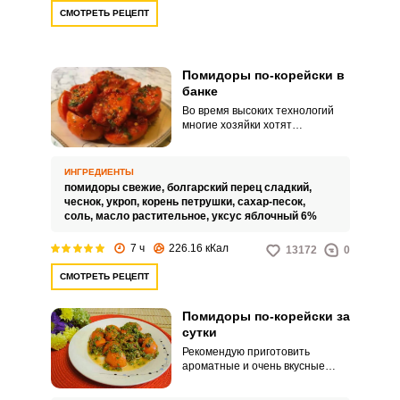
большое разнообразие вкусов и
СМОТРЕТЬ РЕЦЕПТ
ароматов.
Помидоры по-корейски в
банке
Во время высоких технологий
многие хозяйки хотят
сэкономить время на
приготовлении различных блюд,
при этом, чтобы качество блюд
ИНГРЕДИЕНТЫ
не пострадало. Поэтому все
помидоры свежие,
болгарский перец сладкий,
хотят, чтобы готовка была
чеснок,
укроп,
корень петрушки,
сахар-песок,
быстрой и простой, а результат
соль,
масло растительное,
уксус яблочный 6%
был вкусным.
7 ч
226.16 кКал
13172
0
СМОТРЕТЬ РЕЦЕПТ
Помидоры по-корейски за
сутки
Рекомендую приготовить
ароматные и очень вкусные
помидоры по-корейски.
Пикантная закуска из