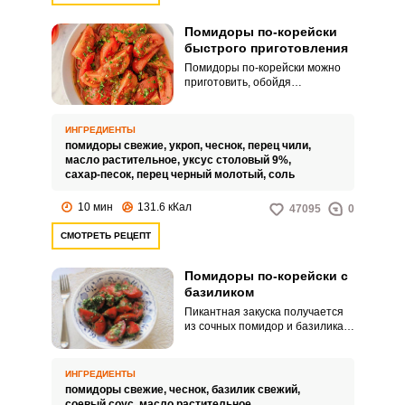
Помидоры по-корейски
быстрого приготовления
Помидоры по-корейски можно
приготовить, обойдя
классические ритуалы, что
заметно сэкономит время.
Закуску можно подавать к обеду
ИНГРЕДИЕНТЫ
или ужину.
помидоры свежие,
укроп,
чеснок,
перец чили,
масло растительное,
уксус столовый 9%,
сахар-песок,
перец черный молотый,
соль
10 мин
131.6 кКал
47095
0
СМОТРЕТЬ РЕЦЕПТ
Помидоры по-корейски с
базиликом
Пикантная закуска получается
из сочных помидор и базилика.
Простое в приготовлении блюдо
послужит отличным
дополнением к мясу.
ИНГРЕДИЕНТЫ
помидоры свежие,
чеснок,
базилик свежий,
соевый соус,
масло растительное,