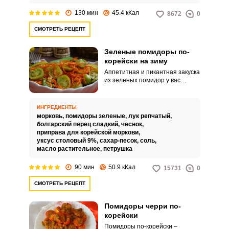
130 мин
45.4 кКал
8672
0
СМОТРЕТЬ РЕЦЕПТ
Зеленые помидоры по-
корейски на зиму
Аппетитная и пикантная закуска
из зеленых помидор у вас
получится отменной, если вы
воспользуетесь корейской
методикой приготовления.
ИНГРЕДИЕНТЫ
Сохранить заготовку до зимы
морковь,
помидоры зеленые,
лук репчатый,
вам поможет пастеризация.
болгарский перец сладкий,
чеснок,
приправа для корейской моркови,
уксус столовый 9%,
сахар-песок,
соль,
масло растительное,
петрушка
90 мин
50.9 кКал
15731
0
СМОТРЕТЬ РЕЦЕПТ
Помидоры черри по-
корейски
Помидоры по-корейски –