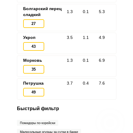
Болгарский перец
1.3
0.1
5.3
сладкий
27
Укроп
3.5
1.1
4.9
43
Морковь
1.3
0.1
6.9
35
Петрушка
3.7
0.4
7.6
49
Быстрый фильтр
Помидоры по-корейски
Малосольные огурцы за сутки в банке