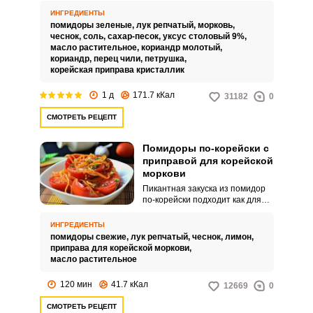
вкусом от других традиционных
ИНГРЕДИЕНТЫ
блюд. Она не предназначена
помидоры зеленые,
лук репчатый,
морковь,
для хранения на зиму.
чеснок,
соль,
сахар-песок,
уксус столовый 9%,
масло растительное,
кориандр молотый,
кориандр,
перец чили,
петрушка,
корейская приправа кристаллик
1 д
171.7 кКал
31182
0
СМОТРЕТЬ РЕЦЕПТ
Помидоры по-корейски с
приправой для корейской
моркови
Пикантная закуска из помидор
по-корейски подходит как для
обеденного, так и для
праздничного стола.
ИНГРЕДИЕНТЫ
Приготовить блюдо совсем не
помидоры свежие,
лук репчатый,
чеснок,
лимон,
сложно, а необходимые
приправа для корейской моркови,
продукты обязательно окажутся
масло растительное
у вас под рукой.
120 мин
41.7 кКал
12669
0
СМОТРЕТЬ РЕЦЕПТ