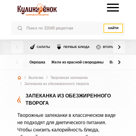
НАЙТИ
🍆
🍵
🍲
САЛАТЫ
ПЕРВЫЕ БЛЮДА
ВТОРЫЕ БЛЮДА
Окрошка
Желе из красной смородины
Варенье из в
/
Выпечка
/
Творожная запеканка
/
Запеканка из обезжиренного творога
ЗАПЕКАНКА ИЗ ОБЕЗЖИРЕННОГО
ТВОРОГА
Творожные запеканки в классическом виде
не подходят для диетического питания.
Чтобы снизить калорийность блюда,