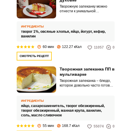
духовке
Творожную запеканку можно
отнести к уникальной
разновидности десерта,
поскольку она объединяет в
себе как прекрасные вкусовые
ИНГРЕДИЕНТЫ
качества, так и огромное
творог 1%,
овсяные хлопья,
яйцо,
йогурт,
кефир,
количество полезных для
ванилин
нашего организма веществ,
витаминов и микроэлементов.
60 мин
122.27 кКал
11057
0
Диетическая творожная
запеканка, несомненно,
СМОТРЕТЬ РЕЦЕПТ
впишется в рацион тех людей,
кто тщательно следит за своим
здоровьем.
Творожная запеканка ПП в
мультиварке
Творожная запеканка – блюдо,
которое довольно часто готовят.
В каждой семье свой идеальный
рецепт.
ИНГРЕДИЕНТЫ
яйцо,
сахарозаменитель,
творог обезжиренный,
творог обезжиренный,
манная крупа,
ванилин,
соль,
масло сливочное
55 мин
168.7 кКал
55074
0