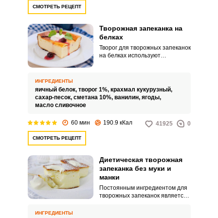
СМОТРЕТЬ РЕЦЕПТ
Творожная запеканка на
белках
Творог для творожных запеканок
на белках используют
различной жирности. Я советую
приготовить рецепт творожной
запеканки с обезжиренным
ИНГРЕДИЕНТЫ
творогом на белках.
яичный белок,
творог 1%,
крахмал кукурузный,
сахар-песок,
сметана 10%,
ванилин,
ягоды,
масло сливочное
60 мин
190.9 кКал
41925
0
СМОТРЕТЬ РЕЦЕПТ
Диетическая творожная
запеканка без муки и
манки
Постоянным ингредиентом для
творожных запеканок является
творог. В качестве загустителя
используют в основном муку или
ИНГРЕДИЕНТЫ