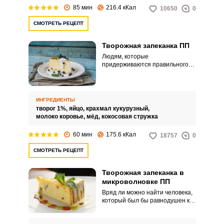
и манки делает его легким и
85 мин
216.4 кКал
10650
0
воздушным, а это так важно для
людей соблюдающих
СМОТРЕТЬ РЕЦЕПТ
безглютеновую диету и
придерживающихся
правильного питания!
Творожная запеканка ПП
Людям, которые
придерживаются правильного
питания, важно готовить
вкусные и разнообразные
блюда, иначе это может
приедаться. Для завтраков и
ИНГРЕДИЕНТЫ
перекусов хорошо подойдет
творог 1%,
яйцо,
крахмал кукурузный,
творожная запеканка: она
молоко коровье,
мёд,
кокосовая стружка
проста в приготовлении, богата
белком, а калорийность на 100 г
60 мин
175.6 кКал
18757
0
составляет около 170 ккал.
СМОТРЕТЬ РЕЦЕПТ
Творожная запеканка в
микроволновке ПП
Вряд ли можно найти человека,
который был бы равнодушен к
запеканке. Предлагаем вашему
вниманию рецепт