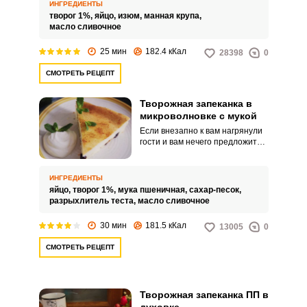
приготовления десерта,
ИНГРЕДИЕНТЫ
который не только обладает
творог 1%,
яйцо,
изюм,
манная крупа,
замечательным вкусом, но и не
масло сливочное
оставит негативных
последствий для вашей фигуры.
25 мин
182.4 кКал
28398
0
СМОТРЕТЬ РЕЦЕПТ
Творожная запеканка в
микроволновке с мукой
Если внезапно к вам нагрянули
гости и вам нечего предложить
им кроме чашки чая, то этот
рецепт будет как нельзя кстати.
Минимум времени – и вы вместе
ИНГРЕДИЕНТЫ
со своими гостями
яйцо,
творог 1%,
мука пшеничная,
сахар-песок,
наслаждаетесь десертом, вкус
разрыхлитель теста,
масло сливочное
которого каждому знаком еще с
детства.
30 мин
181.5 кКал
13005
0
СМОТРЕТЬ РЕЦЕПТ
Творожная запеканка ПП в