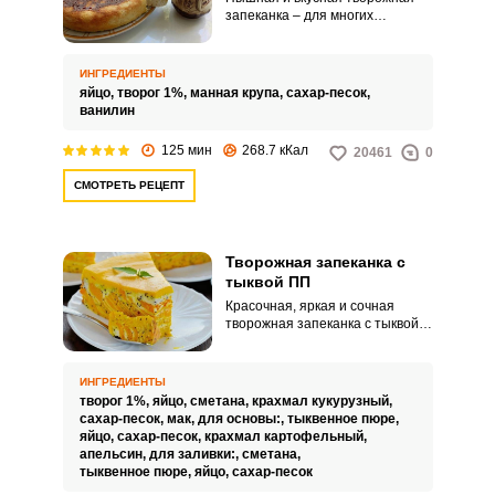
запеканка – для многих
любимое блюдо из детства.
Наша запеканка идеально
подходит для детского и
ИНГРЕДИЕНТЫ
диетического меню, ведь мы
яйцо,
творог 1%,
манная крупа,
сахар-песок,
готовим ее без муки.
ванилин
125 мин
268.7 кКал
20461
0
СМОТРЕТЬ РЕЦЕПТ
Творожная запеканка с
тыквой ПП
Красочная, яркая и сочная
творожная запеканка с тыквой
вызовет восторг и бурю эмоций
от одного только появления на
столе. Великолепное сочетание
ИНГРЕДИЕНТЫ
творога и тыквы, подчеркнутое
творог 1%,
яйцо,
сметана,
крахмал кукурузный,
тонкими нотками цитрусового
сахар-песок,
мак,
для основы:,
тыквенное пюре,
аромата объединились в этом
яйцо,
сахар-песок,
крахмал картофельный,
потрясающем десерте, который
апельсин,
для заливки:,
сметана,
может позволить себе каждый,
тыквенное пюре,
яйцо,
сахар-песок
ведь отсутствие в рецепте муки