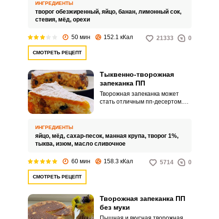
любителей пп рациона.
ИНГРЕДИЕНТЫ
творог обезжиренный,
яйцо,
банан,
лимонный сок,
стевия,
мёд,
орехи
50 мин
152.1 кКал
21333
0
СМОТРЕТЬ РЕЦЕПТ
Тыквенно-творожная
запеканка ПП
Творожная запеканка может
стать отличным пп-десертом.
Добавление тыквы и изюма
позволяет существенно
сократить количество сахара, а
ИНГРЕДИЕНТЫ
манка вместо муки создаст
яйцо,
мёд,
сахар-песок,
манная крупа,
творог 1%,
необходимую плотную
тыква,
изюм,
масло сливочное
структуру.
60 мин
158.3 кКал
5714
0
СМОТРЕТЬ РЕЦЕПТ
Творожная запеканка ПП
без муки
Пышная и вкусная творожная