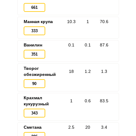
661
Манная крупа
10.3
1
70.6
333
Ванилин
0.1
0.1
87.6
351
Творог
18
1.2
1.3
обезжиренный
90
Крахмал
1
0.6
83.5
кукурузный
343
Сметана
2.5
20
3.4