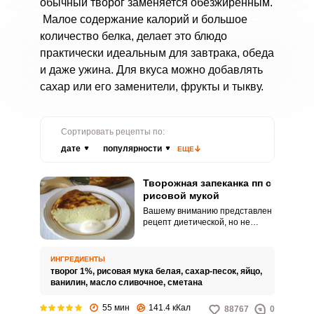
обычный творог заменяется обезжиренным.
Малое содержание калорий и большое
количество белка, делает это блюдо
практически идеальным для завтрака, обеда
и даже ужина. Для вкуса можно добавлять
сахар или его заменители, фрукты и тыкву.
Сортировать рецепты по:
дате
популярности
ЕЩЕ
Творожная запеканка пп с
рисовой мукой
Вашему вниманию представлен
рецепт диетической, но не
менее вкусной творожной
запеканки пп с рисовой мукой.
Несмотря на минимальное
ИНГРЕДИЕНТЫ
количество ингредиентов,
творог 1%,
рисовая мука белая,
сахар-песок,
яйцо,
получается выпечка сытной и
ванилин,
масло сливочное,
сметана
полезной.
55 мин
141.4 кКал
88767
0