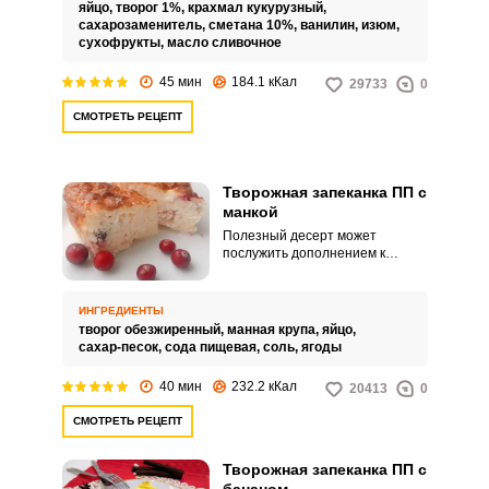
манку.
яйцо,
творог 1%,
крахмал кукурузный,
сахарозаменитель,
сметана 10%,
ванилин,
изюм,
сухофрукты,
масло сливочное
45 мин
184.1 кКал
29733
0
СМОТРЕТЬ РЕЦЕПТ
Творожная запеканка ПП с
манкой
Полезный десерт может
послужить дополнением к
чаепитию. Также творожную
запеканку можно подавать на
завтрак.
ИНГРЕДИЕНТЫ
творог обезжиренный,
манная крупа,
яйцо,
сахар-песок,
сода пищевая,
соль,
ягоды
40 мин
232.2 кКал
20413
0
СМОТРЕТЬ РЕЦЕПТ
Творожная запеканка ПП с