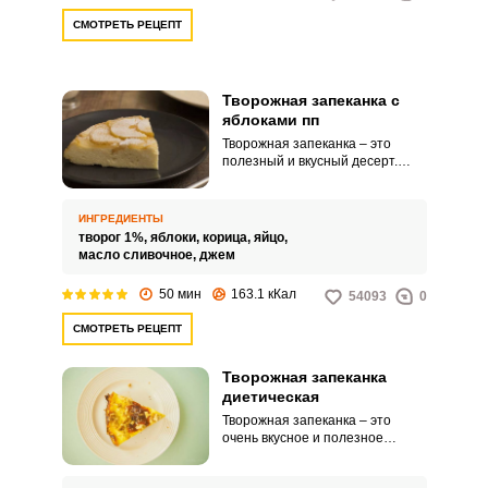
СМОТРЕТЬ РЕЦЕПТ
Творожная запеканка с
яблоками пп
Творожная запеканка – это
полезный и вкусный десерт.
Отсутствие сахара делает
запеканку диетическим блюдом.
ИНГРЕДИЕНТЫ
творог 1%,
яблоки,
корица,
яйцо,
масло сливочное,
джем
50 мин
163.1 кКал
54093
0
СМОТРЕТЬ РЕЦЕПТ
Творожная запеканка
диетическая
Творожная запеканка – это
очень вкусное и полезное
блюдо. Оно отлично подойдет
для диетического меню, а также