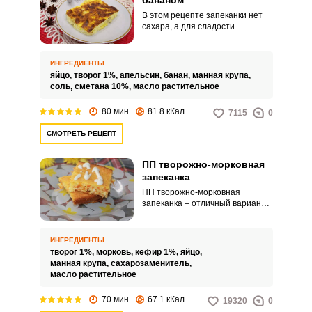
бананом
В этом рецепте запеканки нет
сахара, а для сладости
используется банан. Вместо
муки добавляется манка.
ИНГРЕДИЕНТЫ
яйцо,
творог 1%,
апельсин,
банан,
манная крупа,
соль,
сметана 10%,
масло растительное
80 мин
81.8 кКал
7115
0
СМОТРЕТЬ РЕЦЕПТ
ПП творожно-морковная
запеканка
ПП творожно-морковная
запеканка – отличный вариант
перекуса для людей,
придерживающихся принципов
правильного питания. Такая
ИНГРЕДИЕНТЫ
запеканка получается нежной,
творог 1%,
морковь,
кефир 1%,
яйцо,
вкусной и сытной.
манная крупа,
сахарозаменитель,
масло растительное
70 мин
67.1 кКал
19320
0