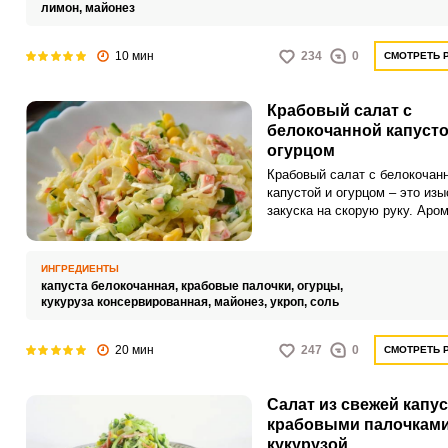
лимон,
майонез
10 мин
234
0
СМОТРЕТЬ 
Крабовый салат с
белокочанной капусто
огурцом
Крабовый салат с белокочан
капустой и огурцом – это из
закуска на скорую руку. Аро
свежесть огурца и легкая ки
капусты прекрасно дополняю
морской вкус крабового мяса
ИНГРЕДИЕНТЫ
этот салат незабываемым и
капуста белокочанная,
крабовые палочки,
огурцы,
освежающим.
кукуруза консервированная,
майонез,
укроп,
соль
20 мин
247
0
СМОТРЕТЬ 
Салат из свежей капус
крабовыми палочками
кукурузой