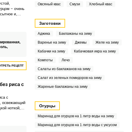
устой,
Овсяный квас
Смузи
Хлебный квас
урцом − очень
сытное и,
блюдо.
Заготовки
о салата
тные и вы
Аджика
Баклажаны на зиму
бя на кухне.
вированная,
Варенье на зиму
Джемы
Желе на зиму
соль,
Кабачки на зиму
Кабачковая икра на зиму
Компоты
Лечо
ТРЕТЬ РЕЦЕПТ
Салаты из баклажанов на зиму
Салат из зеленых помидоров на зиму
без риса с
Жареные баклажаны на зиму
иса с
й, освежающий
Огурцы
кой ноткой,
руза. А
Маринад для огурцов на 1 литр воды на зиму
ьного вкуса
вка, которая
Маринад для огурцов на 1 литр воды с уксусом
ый майонез и