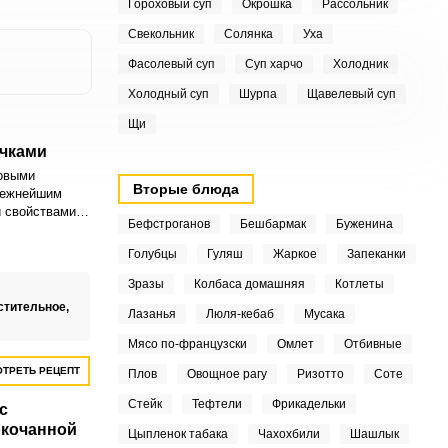
Гороховый суп
Окрошка
Рассольник
Свекольник
Солянка
Уха
Фасолевый суп
Суп харчо
Холодник
Холодный суп
Шурпа
Щавелевый суп
Щи
чками
бовыми
Вторые блюда
нежнейшим
 свойствами и
Бефстроганов
Бешбармак
Буженина
Приготовить
очно просто
Голубцы
Гуляш
Жаркое
Запеканки
Зразы
Колбаса домашняя
Котлеты
стительное,
Лазанья
Люля-кебаб
Мусака
Мясо по-французски
Омлет
Отбивные
ТРЕТЬ РЕЦЕПТ
Плов
Овощное рагу
Ризотто
Соте
Стейк
Тефтели
Фрикадельки
с
окочанной
Цыпленок табака
Чахохбили
Шашлык