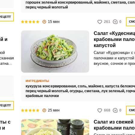
который оставит вас 
горошек зеленый консервированный,
майонез,
сметана,
сол
восторге.
перец черный молотый
РЕЦЕПТ
15 мин
261
0
СМО
Салат «Кудесниц
й и
крабовыми пало
капустой
ной
Салат «Кудесница» с
ысканная
палочками и капустой 
матная
вкусное, сочное и про
слинка
приготовлении блюдо.
т
капусты, в составе са
, делая
получается довольно
ИНГРЕДИЕНТЫ
при этом аппетитно хр
кукуруза консервированная,
соль,
майонез,
капуста белоко
перец черный молотый,
огурцы,
сметана,
лук зеленый,
горч
крабовые палочки
РЕЦЕПТ
25 мин
668
0
СМО
ты с
Салат из свежей
 и
крабовыми пало