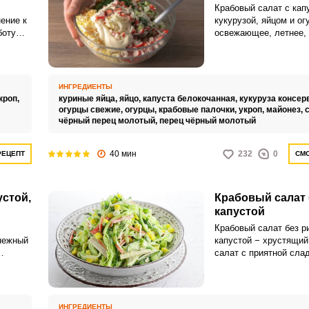
Крабовый салат с кап
ение к
кукурузой, яйцом и ог
боту
освежающее, летнее, 
ый
разумеется, вкусное 
Ингредиенты крабовог
очень простые, бюдже
й и
точно найдёте их у се
ИНГРЕДИЕНТЫ
тся
кроп,
куриные яйца,
яйцо,
капуста белокочанная,
кукуруза консер
огурцы свежие,
огурцы,
крабовые палочки,
укроп,
майонез,
тся
чёрный перец молотый,
перец чёрный молотый
40 мин
232
0
РЕЦЕПТ
СМО
устой,
Крабовый салат 
капустой
Крабовый салат без р
 нежный
капустой − хрустящи
салат с приятной слад
торый
которую придаёт куку
 и
главный секрет идеал
ного
данного блюда − запра
удет
не являет собой чист
ИНГРЕДИЕНТЫ