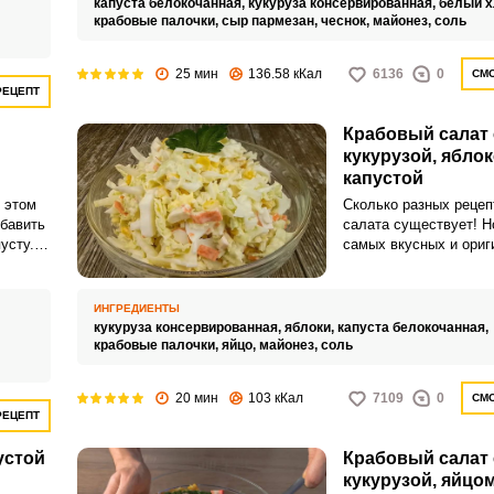
капуста белокочанная,
кукуруза консервированная,
белый х
крабовые палочки,
сыр пармезан,
чеснок,
майонез,
соль
25 мин
136.58 кКал
6136
0
СМО
РЕЦЕПТ
Запомнить меня
Крабовый салат 
кукурузой, ябло
ВХОД
капустой
ЕЩЕ НЕ ЗАРЕГИСТРИРОВАННЫ?
 этом
Сколько разных рецеп
обавить
салата существует! Н
усту.
самых вкусных и ори
Забыли пароль?
станет салат с яблоко
Интересное вкусовое 
сочные и полезные пр
ИНГРЕДИЕНТЫ
блюдо точно нужно по
кукуруза консервированная,
яблоки,
капуста белокочанная,
крабовые палочки,
яйцо,
майонез,
соль
20 мин
103 кКал
7109
0
СМО
РЕЦЕПТ
устой
Крабовый салат 
кукурузой, яйцо