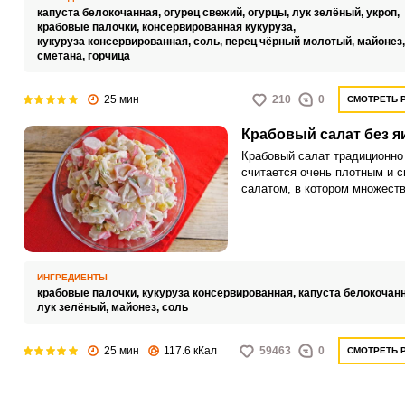
при использовании овощей,
капуста белокочанная,
огурец свежий,
огурцы,
лук зелёный,
укроп,
выращенных на собственном
крабовые палочки,
консервированная кукуруза,
огороде.
кукуруза консервированная,
соль,
перец чёрный молотый,
майонез
сметана,
горчица
25 мин
210
0
СМОТРЕТЬ 
Крабовый салат без я
Крабовый салат традиционно
считается очень плотным и 
салатом, в котором множест
разнообразных ингредиентов.
Однако мы хотим предложит
более легкий для пищеварени
не менее вкусный вариант са
крабовыми палочками.
ИНГРЕДИЕНТЫ
крабовые палочки,
кукуруза консервированная,
капуста белокочан
лук зелёный,
майонез,
соль
25 мин
117.6 кКал
59463
0
СМОТРЕТЬ 