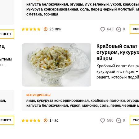
потому отличает этот
капуста белокочанная,
огурцы,
лук зелёный,
укроп,
крабовы
от его классического 
кукуруза консервированная,
соль,
перец чёрный молотый,
м
Советы по
,
сметана,
горчица
ингредиентам:Консер
кукурузу можете при 
25 мин
643
0
СМО
заменить свежей или 
РЕЦЕПТ
но тогда её придётся
предварительно отвар
иц
Крабовый салат 
добавлением небольш
огурцом, кукуруз
количества сахара и 
яйцом
палочки выбирайте те
сытным
будут более сочными, 
во
Крабовый салат без ри
повлияет существенно
кукурузой и с яйцом 
готового блюда.Капус
ь вам
рецепт, который подой
сезон брать молодую,
я, но
вечерних семейных по
свежей нет, то подойд
лата с
для праздничного сто
прошлогодняя.
Приготовьте и пораду
ИНГРЕДИЕНТЫ
нежным и довольно с
ная,
яйцо,
кукуруза консервированная,
крабовые палочки,
огурц
себя и своих близких
капуста белокочанная,
укроп,
майонез,
соль,
перец чёрный 
ужином! Совет − готов
много!
1 час
580
0
РЕЦЕПТ
СМО