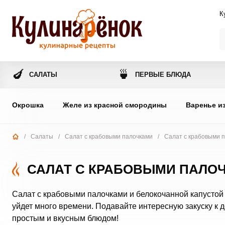
К
🍆
🍵
САЛАТЫ
ПЕРВЫЕ БЛЮДА
Окрошка
Желе из красной смородины
Варенье и
/
Салаты
/
Салат с крабовыми палочками
/
Салат с крабовыми п
САЛАТ С КРАБОВЫМИ ПАЛО
Салат с крабовыми палочками и белокочанной капустой
уйдет много времени. Подавайте интересную закуску к 
простым и вкусным блюдом!