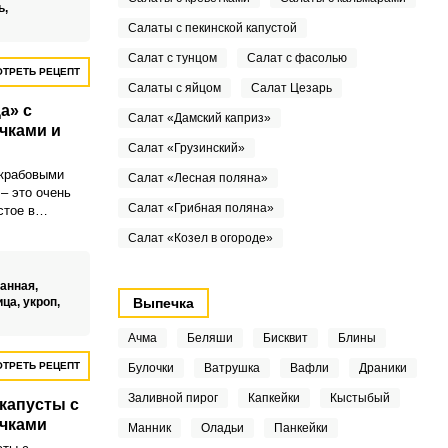
в полном
ь,
Салаты с пекинской капустой
Салат с тунцом
Салат с фасолью
ТРЕТЬ РЕЦЕПТ
Салаты с яйцом
Салат Цезарь
а» с
Салат «Дамский каприз»
чками и
Салат «Грузинский»
 крабовыми
Салат «Лесная поляна»
– это очень
Салат «Грибная поляна»
стое в
 За счет
Салат «Козел в огороде»
лат
 объемным и
устит во рту.
чанная,
ица,
укроп,
Выпечка
Ачма
Беляши
Бисквит
Блины
ТРЕТЬ РЕЦЕПТ
Булочки
Ватрушка
Вафли
Драники
Заливной пирог
Капкейки
Кыстыбый
 капусты с
чками
Манник
Оладьи
Панкейки