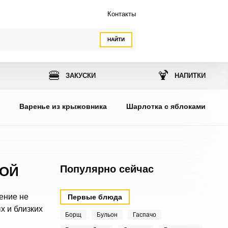
Контакты
НАЙТИ
🍔
🍹
ЗАКУСКИ
НАПИТКИ
ы
Варенье из крыжовника
Шарлотка с яблоками
Популярно сейчас
ТОЙ
ение не
Первые блюда
х и близких
Борщ
Бульон
Гаспачо