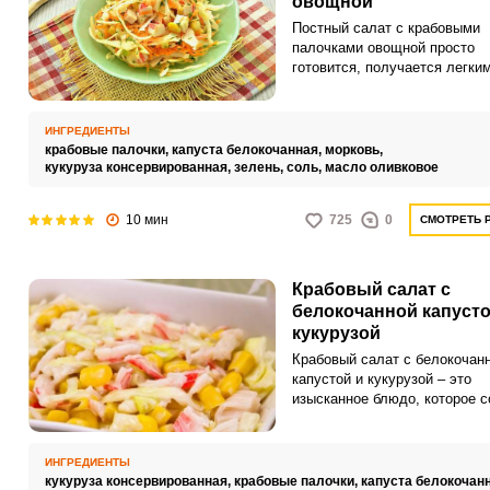
овощной
Постный салат с крабовыми
палочками овощной просто
готовится, получается легким
будет у вас дополнением к
основным блюдам постного с
этом варианте овощным наб
ИНГРЕДИЕНТЫ
берем капусту, морковь,
крабовые палочки,
капуста белокочанная,
морковь,
консервированную кукурузу, 
кукуруза консервированная,
зелень,
соль,
масло оливковое
и заправляем салат оливков
маслом.
10 мин
725
0
СМОТРЕТЬ 
Крабовый салат с
белокочанной капусто
кукурузой
Крабовый салат с белокочан
капустой и кукурузой – это
изысканное блюдо, которое с
в себе нежный вкус крабовог
с хрустящей капустой и сочн
кукурузой, создавая идеаль
ИНГРЕДИЕНТЫ
баланс вкусов.
кукуруза консервированная,
крабовые палочки,
капуста белокочан