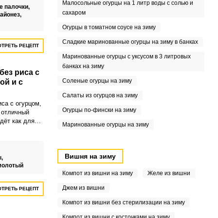
Малосольные огурцы на 1 литр воды с солью и
 рецепт салата
е палочки,
варианта!
сахаром
айонез,
Огурцы в томатном соусе на зиму
вированную
желании
Сладкие маринованные огурцы на зиму в банках
ТРЕТЬ РЕЦЕПТ
замороженной,
Маринованные огурцы с уксусом в 3 литровых
ить с
банках на зиму
без риса с
ого
Соленые огурцы на зиму
ой и с
соли.Крабовые
, которые
Салаты из огурцов на зиму
так как это
са с огурцом,
 на вкус
Огурцы по-фински на зиму
− отличный
ту лучше в
дёт как для
Маринованные огурцы на зиму
 но если
сиделок, так и
ёт и
ла.
йте таким
ытным салатом
Вишня на зиму
ы,
 за общим
молотый
ьте сразу
Компот из вишни на зиму
Желе из вишни
Джем из вишни
ТРЕТЬ РЕЦЕПТ
Компот из вишни без стерилизации на зиму
Компот из вишни с косточками на зиму