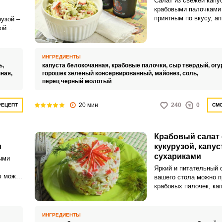
Салат из свежей капу
крабовыми палочками
приятным по вкусу, а
узой –
питательным. Такая з
ой
отлично смотреться к
ой не
домашнем, так и на п
стрый
столе.
ИНГРЕДИЕНТЫ
инут.
ь,
капуста белокочанная,
крабовые палочки,
сыр твердый,
огу
нная,
горошек зеленый консервированный,
майонез,
соль,
перец черный молотый
20 мин
240
0
РЕЦЕПТ
СМО
ВХОД НА САЙТ
РЕГИСТРАЦИЯ
Крабовый салат 
Войдите
и
кукурузой, капус
с помощью социальных сетей:
сухариками
ыми
Яркий и питательный 
ю можно
вашего стола можно п
куса
крабовых палочек, ка
или
ира.
кукурузы и сухариков.
ные
порадует вас не толь
ко
вкусом, но и простым
ИНГРЕДИЕНТЫ
уруза и
приготовлением.