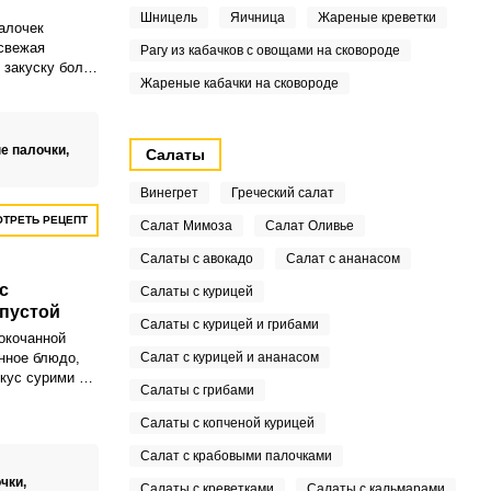
Шницель
Яичница
Жареные креветки
алочек
свежая
Рагу из кабачков с овощами на сковороде
 закуску более
Жареные кабачки на сковороде
е палочки,
Салаты
Винегрет
Греческий салат
ТРЕТЬ РЕЦЕПТ
Салат Мимоза
Салат Оливье
Салаты с авокадо
Салат с ананасом
с
Салаты с курицей
пустой
Салаты с курицей и грибами
окочанной
анное блюдо,
Салат с курицей и ананасом
кус сурими с
Салаты с грибами
создавая
кус.
Салаты с копченой курицей
 горошком,
нежным
Салат с крабовыми палочками
 послевкусием,
чки,
Салаты с креветками
Салаты с кальмарами