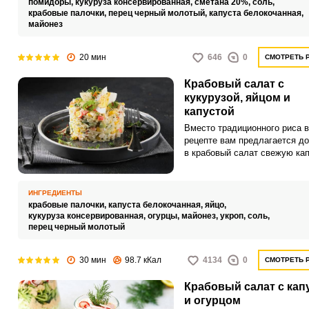
помидоры,
кукуруза консервированная,
сметана 20%,
соль,
крабовые палочки.
крабовые палочки,
перец черный молотый,
капуста белокочанная,
майонез
20 мин
646
0
СМОТРЕТЬ 
Крабовый салат с
кукурузой, яйцом и
капустой
Вместо традиционного риса в
рецепте вам предлагается д
в крабовый салат свежую кап
Блюдо получится легким,
красочным и вкусным.
ИНГРЕДИЕНТЫ
крабовые палочки,
капуста белокочанная,
яйцо,
кукуруза консервированная,
огурцы,
майонез,
укроп,
соль,
перец черный молотый
30 мин
98.7 кКал
4134
0
СМОТРЕТЬ 
Крабовый салат с кап
и огурцом