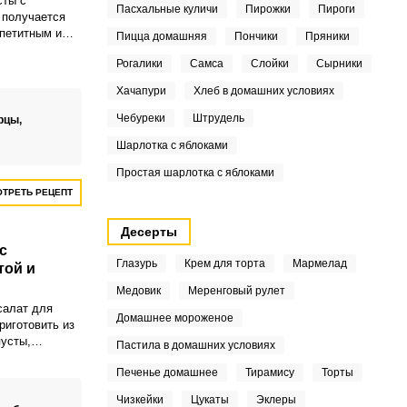
сты с
Пасхальные куличи
Пирожки
Пироги
 получается
ппетитным и
Пицца домашняя
Пончики
Пряники
акуска будет
Рогалики
Самса
Слойки
Сырники
ак на
раздничном
Хачапури
Хлеб в домашних условиях
Чебуреки
Штрудель
рцы,
Шарлотка с яблоками
Простая шарлотка с яблоками
ТРЕТЬ РЕЦЕПТ
Десерты
с
Глазурь
Крем для торта
Мармелад
той и
Медовик
Меренговый рулет
салат для
Домашнее мороженое
риготовить из
пусты,
Пастила в домашних условиях
 Закуска
Печенье домашнее
Тирамису
Торты
ко нежным
 и быстрым
Чизкейки
Цукаты
Эклеры