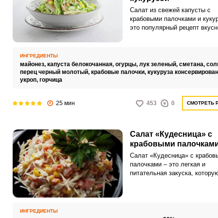
Салат из свежей капусты с
крабовыми палочками и кукур
это популярный рецепт вкусн
закуски, приготовление котор
доставит никаких хлопот. Бы
рецепт на свое исполнение
ИНГРЕДИЕНТЫ
потребует всего-навсего 25 м
майонез,
капуста белокочанная,
огурцы,
лук зеленый,
сметана,
сол
перец черный молотый,
крабовые палочки,
кукуруза консервирова
укроп,
горчица
25 мин
453
0
СМОТРЕТЬ 
Салат «Кудесница» с
крабовыми палочкам
Салат «Кудесница» с крабов
палочками – это легкая и
питательная закуска, котору
подавать отдельно для пере
или в составе сложного гарн
Собирается салат за считан
минуты, ведь в составе толь
ИНГРЕДИЕНТЫ
овощи, консервированная кук