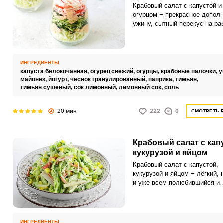
Крабовый салат с капустой и
огурцом − прекрасное дополн
ужину, сытный перекус на ра
или учёбу или завтрак, котор
наполнит вас силами на весь
оставшийся день. За счёт
использования свежих овоще
ИНГРЕДИЕНТЫ
смеси специй, салат получае
капуста белокочанная,
огурец свежий,
огурцы,
крабовые палочки,
у
очень пикантным и настолько
майонез,
йогурт,
чеснок гранулированный,
паприка,
тимьян,
вкусным, что всегда приходи
тимьян сушеный,
сок лимонный,
лимонный сок,
соль
готовить большую порцию.
20 мин
222
0
СМОТРЕТЬ 
Крабовый салат с кап
кукурузой и яйцом
Крабовый салат с капустой,
кукурузой и яйцом − лёгкий,
и уже всем полюбившийся и
ставший классикой салат, ко
готовится невероятно быстро
радует всех гостей празднич
стола. Ещё вкуснее блюдо б
ИНГРЕДИЕНТЫ