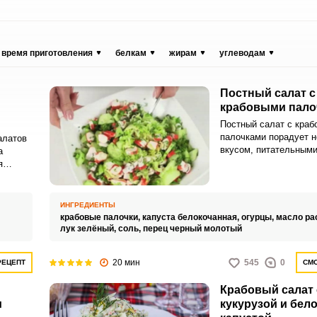
время приготовления
белкам
жирам
углеводам
Постный салат с
крабовыми пало
Постный салат с кра
палочками порадует 
алатов
вкусом, питательными
а
аппетитной подачей. 
я
такую закуску достат
нты со
своими руками.
ными
ИНГРЕДИЕНТЫ
крабовые палочки,
капуста белокочанная,
огурцы,
масло ра
лук зелёный,
соль,
перец черный молотый
20 мин
545
0
РЕЦЕПТ
СМО
Крабовый салат 
и
кукурузой и бел