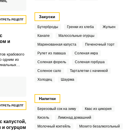
леб,
Закуски
ТРЕТЬ РЕЦЕПТ
Бутерброды
Гренки из хлеба
Жульен
с
Канапе
Малосольные огурцы
ком и
Маринованная капуста
Печеночный торт
Рулет из лаваша
Соленая икра
тов крабового
о одним из
Соленая форель
Соленая горбуша
гинальных
м и капустой.
Соленое сало
Тарталетки с начинкой
сочетание,
Холодец
Шаурма
одукты, такое
пробовать!
Напитки
ТРЕТЬ РЕЦЕПТ
Березовый сок на зиму
Квас из цикория
Кисель
Лимонад домашний
с капустой,
Молочный коктейль
Мохито безалкогольный
м и огурцом