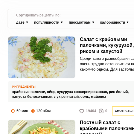
Сортировать рецепты по:
дате
популярности
просмотрам
калорийности
Салат с крабовыми
палочками, кукурузой,
рисом и капустой
Среди такого разнообразия с
очень трудно остановиться н
каком-то одном. Для застоль
подойдут более легкие вариа
свежими или консервирован
овощами.
ИНГРЕДИЕНТЫ
крабовые палочки,
яйцо,
кукуруза консервированная,
рис белый,
капуста белокочанная,
лук репчатый,
соль,
майонез
50 мин
130 кКал
19404
0
СМОТРЕТЬ 
Постный салат с
крабовыми палочкам