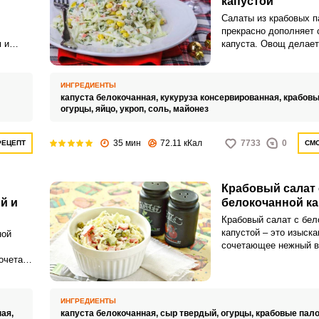
капустой
Салаты из крабовых п
прекрасно дополняет 
 и
капуста. Овощ делает
легкой и свежей.
тола. В
ором
ИНГРЕДИЕНТЫ
капуста белокочанная,
кукуруза консервированная,
крабовы
зелень
огурцы,
яйцо,
укроп,
соль,
майонез
ым
35 мин
72.11 кКал
7733
0
РЕЦЕПТ
СМО
Крабовый салат 
й и
белокочанной ка
Крабовый салат с бел
капустой – это изыск
ной
сочетающее нежный в
хрустящей капустой, 
очетает
неповторимо свежий в
о мяса
Дополненный зеленым
ой
этот салат обладает 
ный
ИНГРЕДИЕНТЫ
ароматом и приятным
ная,
капуста белокочанная,
сыр твердый,
огурцы,
крабовые пало