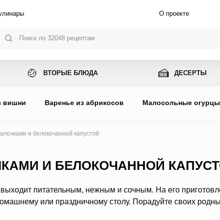
улинары
О проекте
🍲
🍰
ВТОРЫЕ БЛЮДА
ДЕСЕРТЫ
з вишни
Варенье из абрикосов
Малосольные огурц
алочками и белокочанной капустой
ЧКАМИ И БЕЛОКОЧАННОЙ КАПУС
 выходит питательным, нежным и сочным. На его приготовл
домашнему или праздничному столу. Порадуйте своих родны